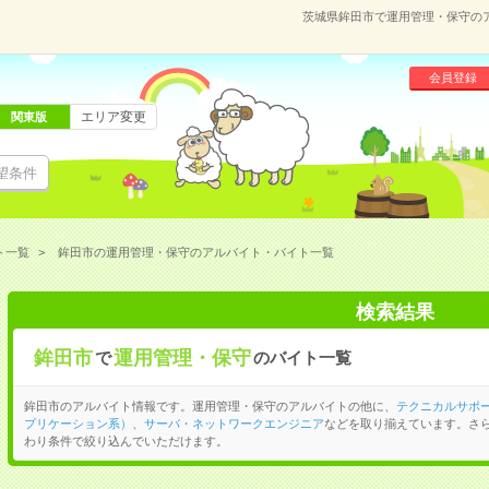
茨城県鉾田市で運用管理・保守の
会員登録
エリア変更
関東版
望条件
ト一覧
鉾田市の運用管理・保守のアルバイト・バイト一覧
検索結果
鉾田市
運用管理・保守
で
のバイト一覧
鉾田市のアルバイト情報です。運用管理・保守のアルバイトの他に、
テクニカルサポ
プリケーション系）
、
サーバ・ネットワークエンジニア
などを取り揃えています。さ
わり条件で絞り込んでいただけます。