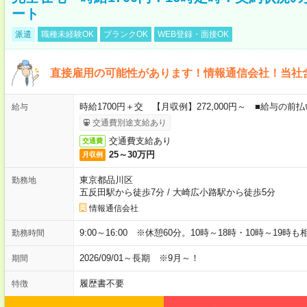
ート
派遣
職種未経験OK
ブランクOK
WEB登録・面接OK
直接雇用の可能性があります！情報通信会社！当社
時給1700円＋交 【月収例】272,000円～ ■給与の
給与
交通費別途支給あり
交通費支給あり
交通費
25～30万円
月収例
東京都品川区
勤務地
五反田駅から徒歩7分
/
大崎広小路駅から徒歩5分
情報通信会社
9:00～16:00 ※休憩60分。10時～18時・10時～19時
勤務時間
2026/09/01～長期 ※9月～！
期間
履歴書不要
特徴