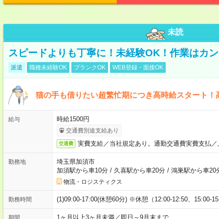
未読
スピードよりも丁寧に！未経験OK！作業はカン
派遣
職種未経験OK
ブランクOK
WEB登録・面接OK
猫の手も借りたい超繁忙期につき高時給スタート！
時給1500円
給与
交通費別途支給あり
実費支給／当社規定あり。通勤交通費実費支払／
交通費
埼玉県加須市
勤務地
加須駅から車10分
/
久喜駅から車20分
/
鴻巣駅から車20
物流・ロジスティクス
(1)09:00-17:00(休憩60分) ※休憩（12:00-12:50、15:00-1
勤務時間
1ヶ月以上3ヶ月未満／即日～9月末まで
期間