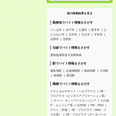
他の検索結果を見る
勤務地でバイト情報をさがす
つくば市
水戸市
土浦市
取手市
ひ
たちなか市
古河市
日立市
守谷市
石岡市
笠間市
沿線でバイト情報をさがす
鹿島臨海鉄道大洗鹿島線
駅でバイト情報をさがす
鹿島旭駅
北浦湖畔駅
新鉾田駅
大洋駅
徳宿駅
涸沼駅
職種でバイト情報をさがす
テクニカルサポート・ヘルプデスク
SE・
プログラマ（ビジネスアプリケーション系）
サーバ・ネットワークエンジニア
その他
IT・エンジニア系
社内SE
PM・PMO
テスト・評価
SE・プログラマ（Web・ス
マホ系）
SE・プログラマ（データベース