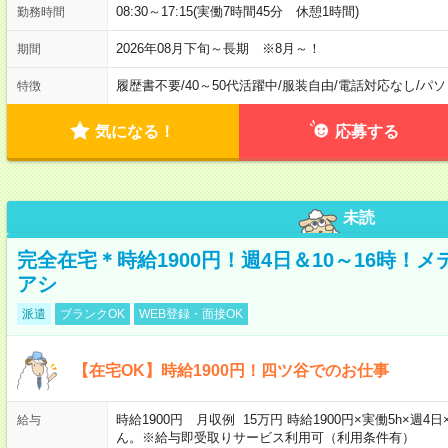
08:30～17:15(実働7時間45分 休憩1時間)
勤務時間
2026年08月下旬～長期 ※8月～！
期間
履歴書不要
/
40～50代活躍中
/
服装自由
/
電話対応なし
/
パソ
特徴
気になる！
応募する
未読
完全在宅＊時給1900円！週4日＆10～16時！
アシ
派遣
ブランクOK
WEB登録・面接OK
【在宅OK】時給1900円！四ツ谷でのお仕事
時給1900円 月収例 15万円 時給1900円×実働5h×
給与
ん。※給与即受取りサービス利用可（利用条件有）