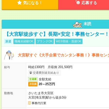
気になる！
応募する
未読
【大宮駅徒歩すぐ】長期×安定！事務センター
派遣
職種未経験OK
ブランクOK
WEB登録・面接OK
大宮駅すぐ《大手企業でカンタン事務！》事務セン
時給1300円 月収例 201,500円
給与
交通費別途支給あり
全額支給
交通費
20～25万円
月収例
さいたま市大宮区
勤務地
大宮(埼玉県)駅から徒歩3分
事務代行業