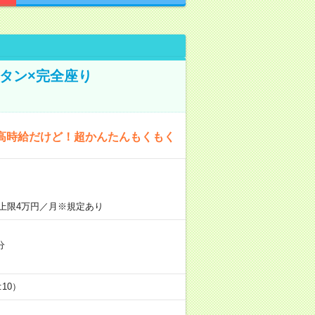
タン×完全座り
高時給だけど！超かんたんもくもく
上限4万円／月※規定あり
分
5:10）