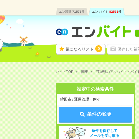
エン派遣
71573
件
エン バイト
82531
件
0
気になるリスト
保存した希
バイトTOP
関東
茨城県のアルバイト・バイ
設定中の検索条件
鉾田市 / 運用管理・保守
条件の変更
条件を保存して
メールを受け取る