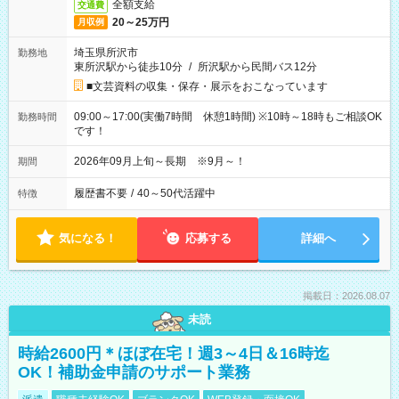
全額支給
交通費
20～25万円
月収例
埼玉県所沢市
勤務地
東所沢駅から徒歩10分
/
所沢駅から民間バス12分
■文芸資料の収集・保存・展示をおこなっています
09:00～17:00(実働7時間 休憩1時間) ※10時～18時もご相談OK
勤務時間
です！
2026年09月上旬～長期 ※9月～！
期間
履歴書不要
/
40～50代活躍中
特徴
気になる！
応募する
詳細へ
掲載日：2026.08.07
未読
時給2600円＊ほぼ在宅！週3～4日＆16時迄
OK！補助金申請のサポート業務