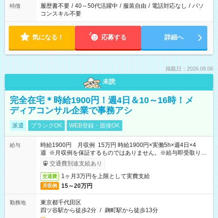
履歴書不要
/
40～50代活躍中
/
服装自由
/
電話対応なし
/
パソ
特徴
コンスキル不要
気になる！
応募する
詳細へ
掲載日：2026.08.06
未読
完全在宅＊時給1900円！週4日＆10～16時！メ
ディアコンサル企業で事務アシ
派遣
ブランクOK
WEB登録・面接OK
時給1900円 月収例 15万円 時給1900円×実働5h×週4日×4
給与
週 ※月収例を保証するものではありません。※給与即受取りサ
ービス利用可（利用条件有）
交通費別途支給あり
1ヶ月3万円を上限として実費支給
交通費
15～20万円
月収例
東京都千代田区
勤務地
四ツ谷駅から徒歩2分
/
麹町駅から徒歩13分