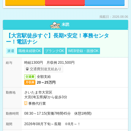
掲載日：2026.08.06
未読
【大宮駅徒歩すぐ】長期×安定！事務センタ
ー！電話ナシ
派遣
職種未経験OK
ブランクOK
WEB登録・面接OK
時給1300円 月収例 201,500円
給与
交通費別途支給あり
全額支給
交通費
20～25万円
月収例
さいたま市大宮区
勤務地
大宮(埼玉県)駅から徒歩3分
事務代行業
08:30～17:15(実働7時間45分 休憩1時間)
勤務時間
2026年08月下旬～長期 ※8月～！
期間