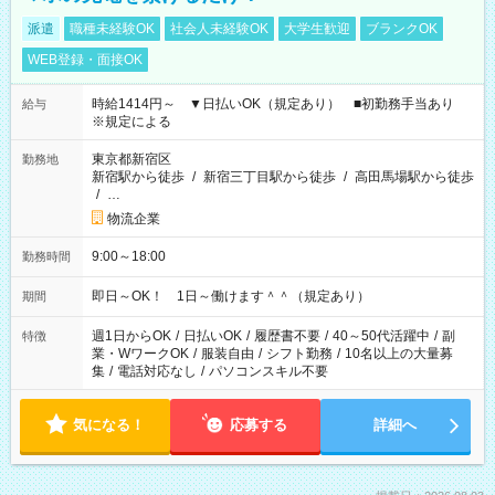
派遣
職種未経験OK
社会人未経験OK
大学生歓迎
ブランクOK
WEB登録・面接OK
時給1414円～ ▼日払いOK（規定あり） ■初勤務手当あり
給与
※規定による
東京都新宿区
勤務地
新宿駅から徒歩
/
新宿三丁目駅から徒歩
/
高田馬場駅から徒歩
/
…
物流企業
9:00～18:00
勤務時間
即日～OK！ 1日～働けます＾＾（規定あり）
期間
週1日からOK
/
日払いOK
/
履歴書不要
/
40～50代活躍中
/
副
特徴
業・WワークOK
/
服装自由
/
シフト勤務
/
10名以上の大量募
集
/
電話対応なし
/
パソコンスキル不要
気になる！
応募する
詳細へ