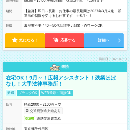
09:00～15:00(実働5時間 休憩1時間) #15時まで
勤務時間
【急募】即日～長期 お仕事の最長期間は2027年3月末迄 派
期間
遣法の制限を受けるお仕事です ※8月～！
履歴書不要
/
40～50代活躍中
/
副業・WワークOK
特徴
気になる！
応募する
詳細へ
掲載日：2026.07.31
未読
在宅OK！9月～！広報アシスタント！残業ほぼ
なし！大手法律事務所！
派遣
ブランクOK
WEB登録・面接OK
時給2000～2100円＋交
給与
交通費別途支給あり
通勤交通費支給
交通費
東京都千代田区
勤務地