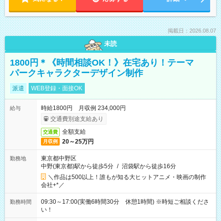
掲載日：2026.08.07
未読
1800円＊《時間相談OK！》在宅あり！テーマ
パークキャラクターデザイン制作
派遣
WEB登録・面接OK
時給1800円 月収例 234,000円
給与
交通費別途支給あり
全額支給
交通費
20～25万円
月収例
東京都中野区
勤務地
中野(東京都)駅から徒歩5分
/
沼袋駅から徒歩16分
＼作品は500以上！誰もが知る大ヒットアニメ・映画の制作
会社+*／
09:30～17:00(実働6時間30分 休憩1時間) ※時短ご相談くださ
勤務時間
い！