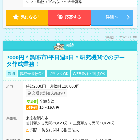
シフト勤務
/
10名以上の大量募集
気になる！
応募する
詳細へ
掲載日：2026.08.06
未読
2000円＊調布市/平日週3日＊研究機関でのデー
タ作成業務！
派遣
職種未経験OK
ブランクOK
WEB登録・面接OK
時給2000円 月収例 120,000円
給与
交通費別途支給あり
全額支給
交通費
10～15万円
月収例
東京都調布市
勤務地
仙川駅から民間バス20分
/
三鷹駅から民間バス20分
消防・防災に関する財団法人