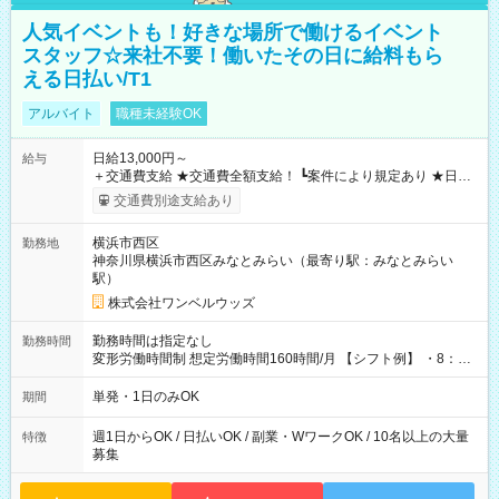
人気イベントも！好きな場所で働けるイベント
スタッフ☆来社不要！働いたその日に給料もら
える日払い/T1
アルバイト
職種未経験OK
日給13,000円～
給与
＋交通費支給 ★交通費全額支給！ ┗案件により規定あり ★日払
いOK！（規定あり） ┗働いたその日に現金GET♪ お仕事後はコ
交通費別途支給あり
ンビニATMから 日払い分を引き落とせます！ 【試用期間】試
用期間なし
横浜市西区
勤務地
神奈川県横浜市西区みなとみらい（最寄り駅：みなとみらい
駅）
株式会社ワンベルウッズ
勤務時間は指定なし
勤務時間
変形労働時間制 想定労働時間160時間/月 【シフト例】 ・8：00
～21：00
単発・1日のみOK
期間
週1日からOK / 日払いOK / 副業・WワークOK / 10名以上の大量
特徴
募集