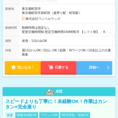
ンビニATMから 日払い分を引き落とせます！ 【試用期間】試
用期間なし
東京都町田市
勤務地
東京都町田市原町田（最寄り駅：町田駅）
株式会社ワンベルウッズ
勤務時間は指定なし
勤務時間
変形労働時間制 想定労働時間160時間/月 【シフト例】 ・8：00
～21：00
単発・1日のみOK
期間
週1日からOK / 日払いOK / 副業・WワークOK / 10名以上の大量
特徴
募集
気になる！
応募する
詳細へ
未読
スピードよりも丁寧に！未経験OK！作業はカン
タン×完全座り
派遣
職種未経験OK
ブランクOK
WEB登録・面接OK