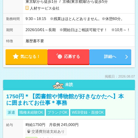
東京駅から徒歩1分
/
京橋(東京都)駅から徒歩5分
人材サービス会社
9:30～18:15 ※残業はほとんどありません。※休憩60分。
勤務時間
2026/10/01～長期 ※開始日はご相談可能です！ ※10月～！
期間
履歴書不要
特徴
気になる！
応募する
詳細へ
掲載日：2026.08.07
未読
1750円＊【図書館や博物館が好きなかたへ】本
に囲まれてお仕事＊事務
派遣
職種未経験OK
ブランクOK
WEB登録・面接OK
時給1750円 月収例 245,000円
給与
交通費別途支給あり