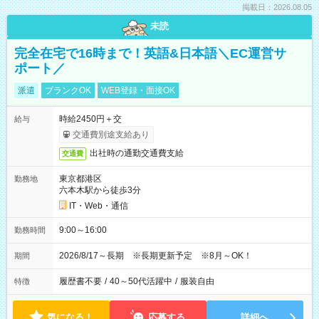
掲載日：2026.08.05
未読
完全在宅で16時まで！英語&日本語＼EC運営サ
ポート／
派遣
ブランクOK
WEB登録・面接OK
時給2450円＋交
給与
交通費別途支給あり
出社時の通勤交通費支給
交通費
東京都港区
勤務地
六本木駅から徒歩3分
IT・Web・通信
9:00～16:00
勤務時間
2026/8/17～長期 ※長期更新予定 ※8月～OK！
期間
履歴書不要
/
40～50代活躍中
/
服装自由
特徴
気になる！
応募する
詳細へ