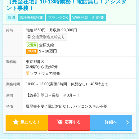
【完全在宅】10-13時勤務！電話無し！アシスタ
ント事務！
派遣
職種未経験OK
ブランクOK
WEB登録・面接OK
時給1650円 月収例 99,000円
給与
交通費別途支給あり
全額支給
交通費
5～10万円
月収例
東京都港区
勤務地
新橋駅から徒歩2分
ソフトウェア開発
10:00～13:00(実働3時間 休憩なし) #15時まで
勤務時間
【急募】即日～長期 ※8月～！
期間
履歴書不要
/
電話対応なし
/
パソコンスキル不要
特徴
気になる！
応募する
詳細へ