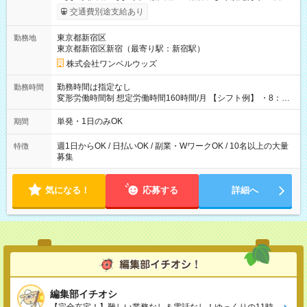
いOK！（規定あり） ┗働いたその日に現金GET♪ お仕事後はコ
交通費別途支給あり
ンビニATMから 日払い分を引き落とせます！ 【試用期間】試
用期間なし
東京都新宿区
勤務地
東京都新宿区新宿（最寄り駅：新宿駅）
株式会社ワンベルウッズ
勤務時間は指定なし
勤務時間
変形労働時間制 想定労働時間160時間/月 【シフト例】 ・8：00
～21：00
単発・1日のみOK
期間
週1日からOK / 日払いOK / 副業・WワークOK / 10名以上の大量
特徴
募集
気になる！
応募する
詳細へ
編集部イチオシ