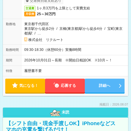
交通費別途支給あり
1ヶ月3万円を上限として実費支給
交通費
25～30万円
月収例
東京都千代田区
勤務地
東京駅から徒歩2分
/
京橋(東京都)駅から徒歩4分
/
宝町(東京
都)駅
/
…
株式会社 リクルート
09:30-18:30（休憩60分）実働8時間
勤務時間
2026年10月01日～長期 ※開始日相談OK ※10月～！
期間
履歴書不要
特徴
気になる！
応募する
詳細へ
掲載日：2026.08.07
未読
【シフト自由・現金手渡しOK】iPhoneなどス
マホの充電を繋げるだけ！