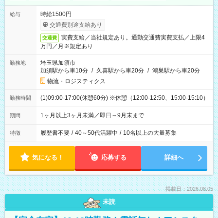
時給1500円
給与
交通費別途支給あり
実費支給／当社規定あり。通勤交通費実費支払／上限4
交通費
万円／月※規定あり
埼玉県加須市
勤務地
加須駅から車10分
/
久喜駅から車20分
/
鴻巣駅から車20分
物流・ロジスティクス
(1)09:00-17:00(休憩60分) ※休憩（12:00-12:50、15:00-15:10）
勤務時間
1ヶ月以上3ヶ月未満／即日～9月末まで
期間
履歴書不要
/
40～50代活躍中
/
10名以上の大量募集
特徴
気になる！
応募する
詳細へ
掲載日：2026.08.05
未読