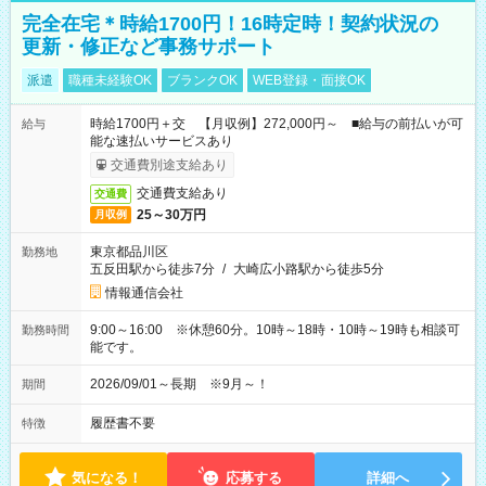
完全在宅＊時給1700円！16時定時！契約状況の
更新・修正など事務サポート
派遣
職種未経験OK
ブランクOK
WEB登録・面接OK
時給1700円＋交 【月収例】272,000円～ ■給与の前払いが可
給与
能な速払いサービスあり
交通費別途支給あり
交通費支給あり
交通費
25～30万円
月収例
東京都品川区
勤務地
五反田駅から徒歩7分
/
大崎広小路駅から徒歩5分
情報通信会社
9:00～16:00 ※休憩60分。10時～18時・10時～19時も相談可
勤務時間
能です。
2026/09/01～長期 ※9月～！
期間
履歴書不要
特徴
気になる！
応募する
詳細へ