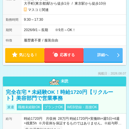
大手町(東京都)駅から徒歩1分
/
東京駅から徒歩10分
マスコミ関連
9:30～17:30
勤務時間
2026/9/1～長期 ※9月～OK！
期間
履歴書不要
/
服装自由
特徴
気になる！
応募する
詳細へ
掲載日：2026.08.07
未読
完全在宅＊未経験OK！時給1720円【リクルー
ト】美容部門で営業事務
派遣
職種未経験OK
ブランクOK
WEB登録・面接OK
時給1720円 月収例 28万円 時給1720円×実働8h×週5日×4週
給与
+残業5h ※月収例を保証するものではありません。※給与即受
取りサービス利用可（利用条件有）