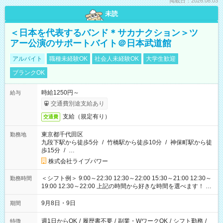
掲載日：2026.08.03
未読
＜日本を代表するバンド＊サカナクション＞ツ
アー公演のサポートバイト＠日本武道館
アルバイト
職種未経験OK
社会人未経験OK
大学生歓迎
ブランクOK
時給1250円～
給与
交通費別途支給あり
支給（規定有り）
交通費
東京都千代田区
勤務地
九段下駅から徒歩5分
/
竹橋駅から徒歩10分
/
神保町駅から徒
歩15分
/
…
株式会社ライブパワー
＜シフト例＞ 9:00～22:30 12:30～22:00 15:30～21:00 12:30～
勤務時間
19:00 12:30～22:00 上記の時間から好きな時間を選べます！ ※
時間は変更となる可能性があります
9月8日・9日
期間
週1日からOK
/
履歴書不要
/
副業・WワークOK
/
シフト勤務
/
特徴