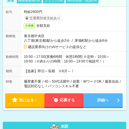
派遣
職種未経験OK
ブランクOK
WEB登録・面接OK
時給2600円
給与
交通費別途支給あり
全額支給
交通費
東京都中央区
勤務地
八丁堀(東京都)駅から徒歩2分
/
茅場町駅から徒歩6分
建設業界向けのAIサービスの提供など
10:00～17:00(実働6時間 休憩1時間) ※定時：10:00～
勤務時間
19:00（※終わりの時間：16:00～19:00で相談可！）
【急募】即日～長期 ※8月～！
期間
履歴書不要
/
40～50代活躍中
/
副業・WワークOK
/
服装自由
/
特徴
電話対応なし
/
パソコンスキル不要
気になる！
応募する
詳細へ
未読