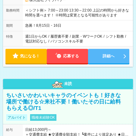
株式会社ライブパワー
＜シフト例＞ 7:00～23:00 13:30～22:00 上記の時間から好きな
勤務時間
時間を選べます！ ※時間は変更となる可能性があります
急募！8月15日・16日
期間
週1日からOK
/
履歴書不要
/
副業・WワークOK
/
シフト勤務
/
特徴
電話対応なし
/
パソコンスキル不要
気になる！
応募する
詳細へ
未読
ちいさいかわいいキャラのイベントも！好きな
場所で働ける☆来社不要！働いたその日に給料
もらえる◎/T1
アルバイト
職種未経験OK
日給13,000円～
給与
＋交通費支給 ★交通費全額支給！ ┗案件により規定あり ★日払