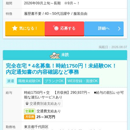
2026年09月上旬～長期 ※9月～！
期間
履歴書不要
/
40～50代活躍中
/
服装自由
特徴
気になる！
応募する
詳細へ
掲載日：2026.08.07
未読
完全在宅＊4名募集！時給1750円！未経験OK！
内定通知書の内容確認など事務
派遣
職種未経験OK
ブランクOK
WEB登録・面接OK
時給1750円＋交 【月収例】290,937円～ ■給与の前払いが可
給与
能な速払いサービスあり
交通費別途支給あり
交通費支給あり
交通費
25～30万円
月収例
東京都千代田区
勤務地