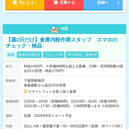
気になる！
応募する
詳細へ
未読
【週2日だけ】倉庫内軽作業スタッフ スマホの
チェック・検品
派遣
職種未経験OK
ブランクOK
WEB登録・面接OK
時給1400円 ※実働8時間を超える勤務、22時～翌5時勤務の場
給与
合25％割増：時給1750円
千葉県船橋市
勤務地
南船橋駅から徒歩10分程度
スマートフォンを取り扱う倉庫
(1)9:00～18:00（実働8時間） (2)10:00～18:00（実働7時間）
勤務時間
(3)10:00～17:00（実働6時間） ※時間帯選べます ※休憩60分
長期 2026年9月スタート予定
期間
日払いOK
/
履歴書不要
/
40～50代活躍中
/
副業・WワークOK
/
特徴