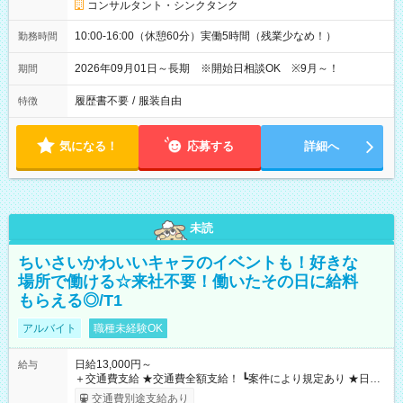
コンサルタント・シンクタンク
10:00-16:00（休憩60分）実働5時間（残業少なめ！）
勤務時間
2026年09月01日～長期 ※開始日相談OK ※9月～！
期間
履歴書不要
/
服装自由
特徴
気になる！
応募する
詳細へ
未読
ちいさいかわいいキャラのイベントも！好きな
場所で働ける☆来社不要！働いたその日に給料
もらえる◎/T1
アルバイト
職種未経験OK
日給13,000円～
給与
＋交通費支給 ★交通費全額支給！ ┗案件により規定あり ★日払
いOK！（規定あり） ┗働いたその日に現金GET♪ お仕事後はコ
交通費別途支給あり