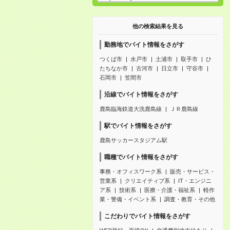
他の検索結果を見る
勤務地でバイト情報をさがす
つくば市
水戸市
土浦市
取手市
ひ
たちなか市
古河市
日立市
守谷市
石岡市
笠間市
沿線でバイト情報をさがす
鹿島臨海鉄道大洗鹿島線
ＪＲ鹿島線
駅でバイト情報をさがす
鹿島サッカースタジアム駅
職種でバイト情報をさがす
事務・オフィスワーク系
販売・サービス・
営業系
クリエイティブ系
IT・エンジニ
ア系
技術系
医療・介護・福祉系
軽作
業・警備・イベント系
調査・教育・その他
こだわりでバイト情報をさがす