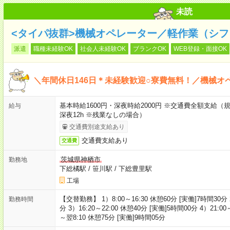
未読
<タイパ抜群>機械オペレーター／軽作業（シフ
派遣
職種未経験OK
社会人未経験OK
ブランクOK
WEB登録・面接OK
＼年間休日146日＊未経験歓迎○寮費無料！／機械オ
基本時給1600円・深夜時給2000円 ※交通費全額支給（規
給与
深夜12h ※残業なしの場合）
交通費別途支給あり
交通費支給あり
交通費
茨城県神栖市
勤務地
下総橘駅
/
笹川駅
/
下総豊里駅
工場
【交替勤務】 1）8:00～16:30 休憩60分 [実働]7時間30分 2
勤務時間
分 3）16:20～22:00 休憩40分 [実働]5時間00分 4）21:00
～翌8:10 休憩75分 [実働]9時間05分