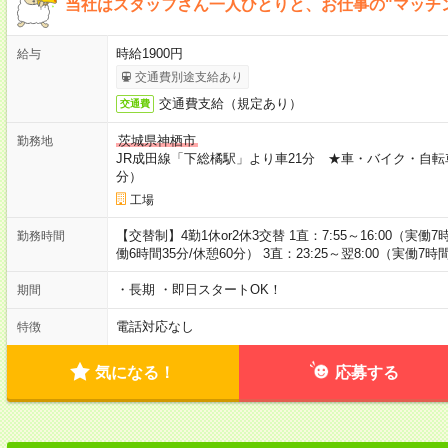
当社はスタッフさん一人ひとりと、お仕事の"マッチ
時給1900円
給与
交通費別途支給あり
交通費支給（規定あり）
交通費
茨城県神栖市
勤務地
JR成田線「下総橘駅」より車21分 ★車・バイク・自転
分）
工場
【交替制】4勤1休or2休3交替 1直：7:55～16:00（実働7時
勤務時間
働6時間35分/休憩60分） 3直：23:25～翌8:00（実働7時
・長期 ・即日スタートOK！
期間
電話対応なし
特徴
気になる！
応募する