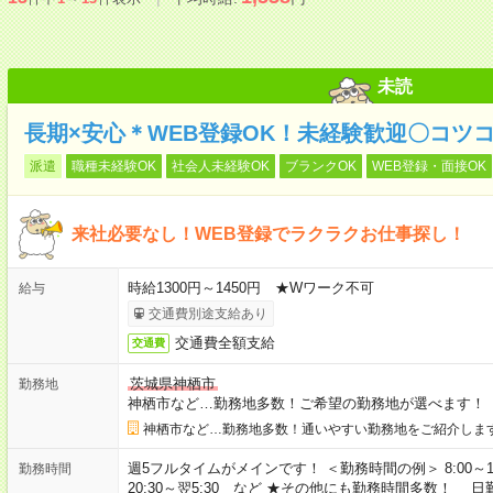
未読
長期×安心＊WEB登録OK！未経験歓迎〇コツ
派遣
職種未経験OK
社会人未経験OK
ブランクOK
WEB登録・面接OK
来社必要なし！WEB登録でラクラクお仕事探し！
時給1300円～1450円 ★Wワーク不可
給与
交通費別途支給あり
交通費全額支給
交通費
茨城県神栖市
勤務地
神栖市など…勤務地多数！ご希望の勤務地が選べます！
神栖市など…勤務地多数！通いやすい勤務地をご紹介しま
週5フルタイムがメインです！ ＜勤務時間の例＞ 8:00～17:00 8:3
勤務時間
20:30～翌5:30 など ★その他にも勤務時間多数！