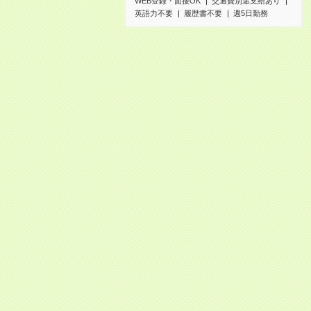
WEB登録・面接OK
交通費別途支給あり
英語力不要
履歴書不要
週5日勤務