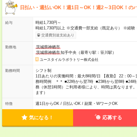
日払い・週払いOK！週1日～OK！週2～3日OK！の
時給1,730円～
給与
時給1,730円以上 ※交通費一部支給（既定あり） ※経
交通費別途支給あり
茨城県神栖市
勤務地
茨城県神栖市
知手中央（最寄り駅：笹川駅）
ユースタイルラボラトリー株式会社
シフト制
勤務時間
1日あたりの実働時間：最大8時間/日 【夜勤】 22：00～翌
務時間例 ＊＊ ■22時から翌7時 ■23時から翌8時 ■2
務（休憩1時間）ご利用者様により、時間は異なります。
ます）
週1日からOK / 日払いOK / 副業・WワークOK
特徴
気になる！
応募する