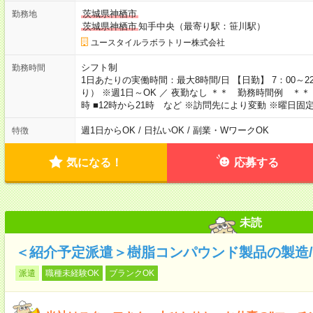
茨城県神栖市
勤務地
茨城県神栖市
知手中央（最寄り駅：笹川駅）
ユースタイルラボラトリー株式会社
シフト制
勤務時間
1日あたりの実働時間：最大8時間/日 【日勤】 7：00～
り） ※週1日～OK ／ 夜勤なし ＊＊ 勤務時間例 ＊＊ ■8
時 ■12時から21時 など ※訪問先により変動 ※曜日
週1日からOK / 日払いOK / 副業・WワークOK
特徴
気になる！
応募する
未読
＜紹介予定派遣＞樹脂コンパウンド製品の製造/時
派遣
職種未経験OK
ブランクOK