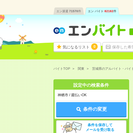
エン派遣
71570
件
エン バイト
82182
件
0
気になるリスト
保存した希
バイトTOP
関東
茨城県のアルバイト・バイ
設定中の検索条件
神栖市 / 週払いOK
条件の変更
条件を保存して
メールを受け取る