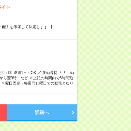
バイト
験・能力を考慮して決定します 【…
9：00 ※週1日～OK ／ 夜勤専従 ＊＊ 勤
4時から翌9時 など ※上記の時間内で8時間勤
 ※曜日固定（毎週同じ曜日での勤務となり
詳細へ