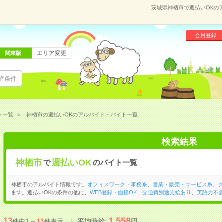
茨城県神栖市で週払いOKの
会員登録
エリア変更
関東版
望条件
ト一覧
神栖市の週払いOKのアルバイト・バイト一覧
検索結果
神栖市
週払いOK
で
のバイト一覧
神栖市のアルバイト情報です。
オフィスワーク・事務系
、
営業・販売・サービス系
、
ます。週払いOKの条件の他に、
WEB登録・面接OK
、
交通費別途支給あり
、
英語力不
1,558
13
平均時給:
円
件中
1
～
13
件表示