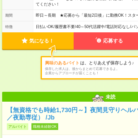
てください！
即日～長期 ★応募から「最短2日後」に勤務OK！スタ
期間
日払いOK
/
履歴書不要
/
40～50代活躍中
/
電話対応なし
/
パ
特徴
気になる！
応募する
興味のあるバイト
は、とりあえず保存しよう♪
保存した求人は、後からまとめて応募できるよ。
企業からアプローチが届くことも！
未読
【無資格でも時給1,730円～】夜間見守りヘル
／夜勤専従） /Jb
アルバイト
職種未経験OK