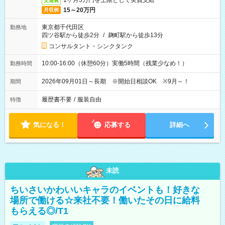
1ヶ月3万円を上限として実費支給
交通費
15～20万円
月収例
東京都千代田区
勤務地
四ツ谷駅から徒歩2分
/
麹町駅から徒歩13分
コンサルタント・シンクタンク
10:00-16:00（休憩60分）実働5時間（残業少なめ！）
勤務時間
2026年09月01日～長期 ※開始日相談OK ※9月～！
期間
履歴書不要
/
服装自由
特徴
気になる！
応募する
詳細へ
未読
ちいさいかわいいキャラのイベントも！好きな
場所で働ける☆来社不要！働いたその日に給料
もらえる◎/T1