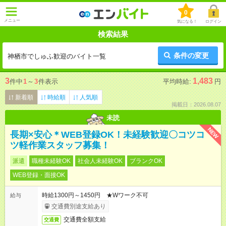
0
メニュー
気になる！
ログイン
検索結果
条件の変更
神栖市でしゅふ歓迎のバイト一覧
3
1,483
件中
1
～
3
件表示
平均時給:
円
新着順
時給順
人気順
掲載日：2026.08.07
未読
NEW
長期×安心＊WEB登録OK！未経験歓迎〇コツコ
ツ軽作業スタッフ募集！
派遣
職種未経験OK
社会人未経験OK
ブランクOK
WEB登録・面接OK
時給1300円～1450円 ★Wワーク不可
給与
交通費別途支給あり
交通費全額支給
交通費