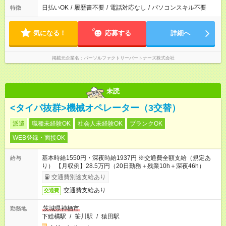
日払いOK
/
履歴書不要
/
電話対応なし
/
パソコンスキル不要
特徴
気になる！
応募する
詳細へ
掲載元企業名
パーソルファクトリーパートナーズ株式会社
未読
<タイパ抜群>機械オペレーター（3交替）
派遣
職種未経験OK
社会人未経験OK
ブランクOK
WEB登録・面接OK
基本時給1550円・深夜時給1937円 ※交通費全額支給（規定あ
給与
り） 【月収例】28.5万円（20日勤務＋残業10h＋深夜46h）
交通費別途支給あり
交通費支給あり
交通費
茨城県神栖市
勤務地
下総橘駅
/
笹川駅
/
猿田駅