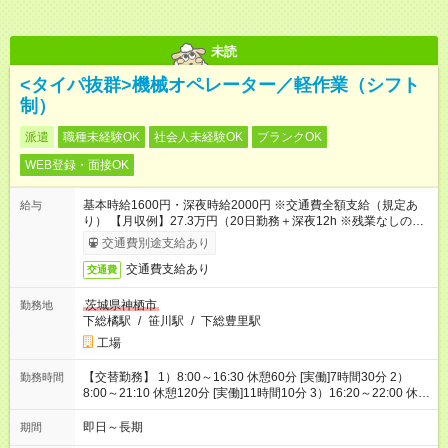
未読
<タイパ抜群>機械オペレーター／軽作業（シフト
制）
派遣
職種未経験OK
社会人未経験OK
ブランクOK
WEB登録・面接OK
基本時給1600円・深夜時給2000円 ※交通費全額支給（規定あ
給与
り） 【月収例】27.3万円（20日勤務＋深夜12h ※残業なしの場
合）
交通費別途支給あり
交通費支給あり
交通費
茨城県神栖市
勤務地
下総橘駅
/
笹川駅
/
下総豊里駅
工場
【交替勤務】 1）8:00～16:30 休憩60分 [実働]7時間30分 2）
勤務時間
8:00～21:10 休憩120分 [実働]11時間10分 3）16:20～22:00 休憩
40分 [実働]5時間00分 4）21:00～翌8:10 休憩75分 [実働]9時間
55分 5）21:50～翌8:10 休憩75分 [実働]9時間05分
即日～長期
期間