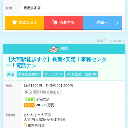
履歴書不要
特徴
気になる！
応募する
詳細へ
掲載日：2026.08.06
未読
【大宮駅徒歩すぐ】長期×安定！事務センタ
ー！電話ナシ
派遣
職種未経験OK
ブランクOK
WEB登録・面接OK
時給1300円 月収例 201,500円
給与
交通費別途支給あり
全額支給
交通費
20～25万円
月収例
さいたま市大宮区
勤務地
大宮(埼玉県)駅から徒歩3分
事務代行業