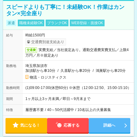
スピードよりも丁寧に！未経験OK！作業はカン
タン×完全座り
派遣
職種未経験OK
ブランクOK
WEB登録・面接OK
時給1500円
給与
交通費別途支給あり
実費支給／当社規定あり。通勤交通費実費支払／上限4
交通費
万円／月※規定あり
埼玉県加須市
勤務地
加須駅から車10分
/
久喜駅から車20分
/
鴻巣駅から車20分
物流・ロジスティクス
(1)09:00-17:00(休憩60分) ※休憩（12:00-12:50、15:00-15:10）
勤務時間
1ヶ月以上3ヶ月未満／即日～9月末まで
期間
履歴書不要
/
40～50代活躍中
/
10名以上の大量募集
特徴
気になる！
応募する
詳細へ