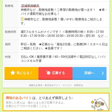
茨城県神栖市
勤務地
神栖市など…勤務地多数！ご希望の勤務地が選べます！ ★車・
バイク通勤可能なお仕事も！
神栖市など…勤務地多数！通いやすい勤務地をご紹介しま
す。
週5フルタイムがメインです！ ＜勤務時間の例＞ 8:00～17:00
勤務時間
8:30～17:30 9:00～18:00 10:00～19:00 20:30～翌5:30 など ★
その他にも勤務時間多数！ 日勤のみ、残業なし、交替制など
ご希望を教えてください！
即日～長期 ★応募から「最短2日後」に勤務OK！スタート日は
期間
ご相談ください。★急募です！
日払いOK
/
履歴書不要
/
40～50代活躍中
/
電話対応なし
/
パソ
特徴
コンスキル不要
気になる！
応募する
詳細へ
掲載元企業名
株式会社テクノ・サービス 採用担当
興味のあるバイト
は、とりあえず保存しよう♪
保存した求人は、後からまとめて応募できるよ。
企業からアプローチが届くことも！