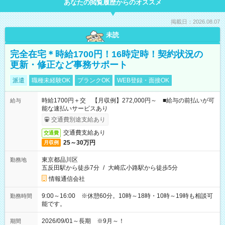
あなたの閲覧履歴からのオススメ
掲載日：2026.08.07
未読
完全在宅＊時給1700円！16時定時！契約状況の
更新・修正など事務サポート
派遣
職種未経験OK
ブランクOK
WEB登録・面接OK
時給1700円＋交 【月収例】272,000円～ ■給与の前払いが可
給与
能な速払いサービスあり
交通費別途支給あり
交通費支給あり
交通費
25～30万円
月収例
東京都品川区
勤務地
五反田駅から徒歩7分
/
大崎広小路駅から徒歩5分
情報通信会社
9:00～16:00 ※休憩60分。10時～18時・10時～19時も相談可
勤務時間
能です。
2026/09/01～長期 ※9月～！
期間