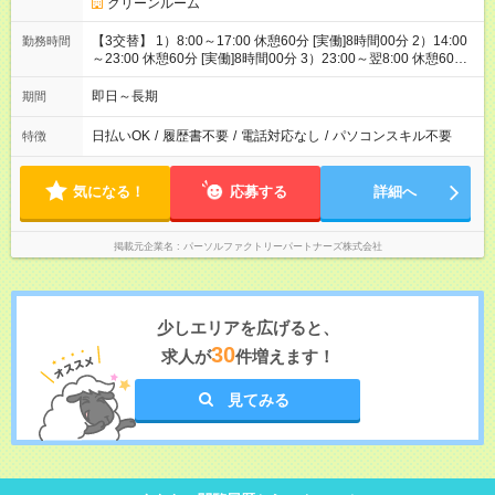
クリーンルーム
【3交替】 1）8:00～17:00 休憩60分 [実働]8時間00分 2）14:00
勤務時間
～23:00 休憩60分 [実働]8時間00分 3）23:00～翌8:00 休憩60
分 [実働]8時間00分
即日～長期
期間
日払いOK
/
履歴書不要
/
電話対応なし
/
パソコンスキル不要
特徴
気になる！
応募する
詳細へ
掲載元企業名
パーソルファクトリーパートナーズ株式会社
少しエリアを広げると、
30
求人が
件増えます！
見てみる