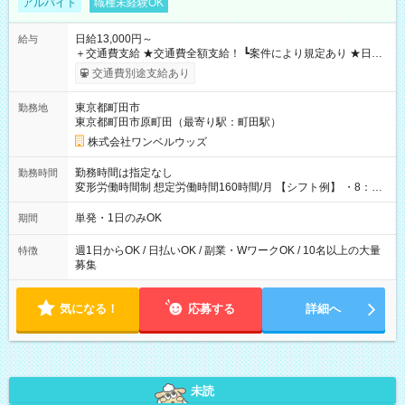
アルバイト
職種未経験OK
日給13,000円～
給与
＋交通費支給 ★交通費全額支給！ ┗案件により規定あり ★日払
いOK！（規定あり） ┗働いたその日に現金GET♪ お仕事後はコ
交通費別途支給あり
ンビニATMから 日払い分を引き落とせます！ 【試用期間】試
用期間なし
東京都町田市
勤務地
東京都町田市原町田（最寄り駅：町田駅）
株式会社ワンベルウッズ
勤務時間は指定なし
勤務時間
変形労働時間制 想定労働時間160時間/月 【シフト例】 ・8：00
～21：00
単発・1日のみOK
期間
週1日からOK / 日払いOK / 副業・WワークOK / 10名以上の大量
特徴
募集
気になる！
応募する
詳細へ
未読