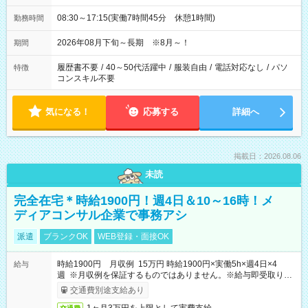
08:30～17:15(実働7時間45分 休憩1時間)
勤務時間
2026年08月下旬～長期 ※8月～！
期間
履歴書不要
/
40～50代活躍中
/
服装自由
/
電話対応なし
/
パソ
特徴
コンスキル不要
気になる！
応募する
詳細へ
掲載日：2026.08.06
未読
完全在宅＊時給1900円！週4日＆10～16時！メ
ディアコンサル企業で事務アシ
派遣
ブランクOK
WEB登録・面接OK
時給1900円 月収例 15万円 時給1900円×実働5h×週4日×4
給与
週 ※月収例を保証するものではありません。※給与即受取りサ
ービス利用可（利用条件有）
交通費別途支給あり