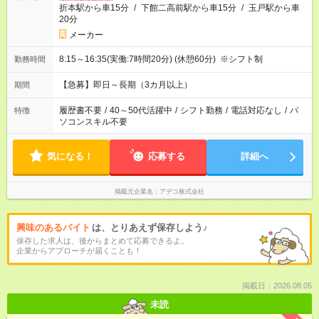
折本駅から車15分
/
下館二高前駅から車15分
/
玉戸駅から車
20分
メーカー
8:15～16:35(実働:7時間20分) (休憩60分) ※シフト制
勤務時間
【急募】即日～長期（3カ月以上）
期間
履歴書不要
/
40～50代活躍中
/
シフト勤務
/
電話対応なし
/
パ
特徴
ソコンスキル不要
気になる！
応募する
詳細へ
掲載元企業名
アデコ株式会社
興味のあるバイト
は、とりあえず保存しよう♪
保存した求人は、後からまとめて応募できるよ。
企業からアプローチが届くことも！
掲載日：2026.08.05
未読