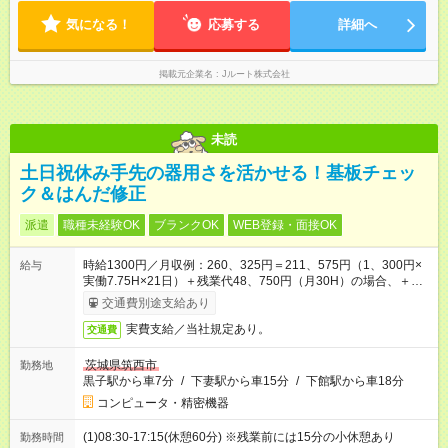
気になる！
応募する
詳細へ
掲載元企業名
Jルート株式会社
未読
土日祝休み手先の器用さを活かせる！基板チェッ
ク＆はんだ修正
派遣
職種未経験OK
ブランクOK
WEB登録・面接OK
時給1300円／月収例：260、325円＝211、575円（1、300円×
給与
実働7.75H×21日）＋残業代48、750円（月30H）の場合、＋交
通費別途支給
交通費別途支給あり
実費支給／当社規定あり。
交通費
茨城県筑西市
勤務地
黒子駅から車7分
/
下妻駅から車15分
/
下館駅から車18分
コンピュータ・精密機器
(1)08:30-17:15(休憩60分) ※残業前には15分の小休憩あり
勤務時間