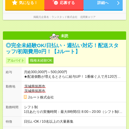
気になる！
応募する
詳細へ
掲載元企業名
ランスタッド株式会社 北関東エリア
未読
◎完全未経験OK/日払い・週払い対応！配送スタ
ッフ/初期費用0円！【Jルート】
アルバイト
職種未経験OK
月給300,000円～500,000円
給与
★配達個数が増えるとさらに給与UP！ 1番稼ぐ人で月120万ほ
ど！ ・主要都市エリア 月収55万円／週5日稼働 月収65万~112
万円／週6日稼働 ・地方郊外エリア 月収40万円／週5日稼働 月
茨城県筑西市
勤務地
収40万円~50万円／週6日稼働 ＜モデルイメージ＞ ■月収50万
茨城県筑西市
円 (27歳男性/江東区在住)※元建築関係 1日150個配達×25日勤務
Jルート株式会社
(日休み) ■月収80万円(43歳男性/墨田区在住)※元営業 1日200個
配達×25日勤務(月休み) 【試用期間】試用期間なし
シフト制
勤務時間
1日あたりの実働時間：最大8時間/日 8:00～20:00（シフト制/実
働8時間） ※週5日勤務（場所次第では週4も有り） ※配達状況に
よって時間外での勤務可能性有り ※案件により多少の前後あり
日払いOK / 10名以上の大量募集
特徴
※配達が完了次第、帰社OKです