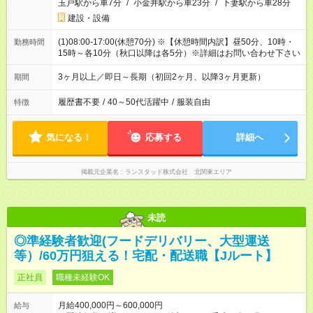
玉戸駅から車7分
/
小金井駅から車23分
/
下妻駅から車28分
建設・設備
(1)08:00-17:00(休憩70分) ※【休憩時間内訳】昼50分、10時・
勤務時間
15時～各10分（秋口以降は各5分）※詳細はお問い合わせ下さい
3ヶ月以上／即日～長期（初回2ヶ月、以降3ヶ月更新）
期間
履歴書不要
/
40～50代活躍中
/
服装自由
特徴
気になる！
応募する
詳細へ
掲載元企業名
ランスタッド株式会社 北関東エリア
未読
◎準経験者歓迎(フードデリバリー、大型運送
等）/60万円狙える！宅配・配送職【Jルート】
正社員
職種未経験OK
月給400,000円～600,000円
給与