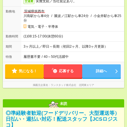
実費支給／当社規定あり。
交通費
茨城県筑西市
勤務地
川島駅から車4分
/
騰波ノ江駅から車24分
/
小金井駅から車25
分
電気・電子・半導体
(1)08:15-17:00(休憩60分)
勤務時間
3ヶ月以上／即日～長期（初回2ヶ月、以降3ヶ月更新）
期間
履歴書不要
/
40～50代活躍中
特徴
気になる！
応募する
詳細へ
掲載元企業名
ランスタッド株式会社 北関東エリア
未読
◎準経験者歓迎(フードデリバリー、大型運送等）
日払い・週払い対応！配送スタッフ【JCSロジス
コ】