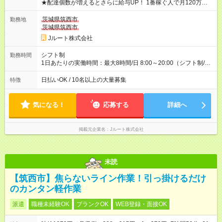
★配達個数が増えるとさらに給与UP！ 1番稼ぐ人で月120万ほ
ど！ ・主要都市エリア 月収55万円／週5日稼働 月収65万~112
万円／週6日稼働 ・地方郊外エリア 月収40万円／週5日稼働 月
茨城県筑西市
勤務地
収40万円~50万円／週6日稼働 ＜モデルイメージ＞ ■月収50万
茨城県筑西市
円 (27歳男性/江東区在住)※元建築関係 1日150個配達×25日勤務
Jルート株式会社
(日休み) ■月収80万円(43歳男性/墨田区在住)※元営業 1日200個
配達×25日勤務(月休み) 【試用期間】試用期間なし
シフト制
勤務時間
1日あたりの実働時間：最大8時間/日 8:00～20:00（シフト制/実
働8時間） ※週5日勤務（場所次第では週4も有り） ※配達状況に
よって時間外での勤務可能性有り ※案件により多少の前後あり
日払いOK / 10名以上の大量募集
特徴
※配達が完了次第、帰社OKです
気になる！
応募する
詳細へ
掲載元企業名
Jルート株式会社
未読
【筑西市】焦らないライン作業！引っ掛けるだけ
のカンタン軽作業
派遣
職種未経験OK
ブランクOK
WEB登録・面接OK