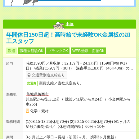
未読
年間休日150日超！高時給で未経験OK金属板の加
工スタッフ
派遣
職種未経験OK
ブランクOK
WEB登録・面接OK
時給1590円／月収例：32.1万円＝24.3万円（1590円×9H×17
給与
日）+残業代5.9万円（30H）+深夜手当1.8万円（46H40m）の場
合＋交通費別途支給
交通費別途支給あり
実費支給／当社規定あり。
交通費
茨城県筑西市
勤務地
川島駅から徒歩12分
/
騰波ノ江駅から車24分
/
小金井駅から
車25分
化学・素材
(1)08:15-18:25(休憩70分) (2)20:15-06:25(休憩70分) ※1ヶ月の
勤務時間
変形労働制採用／【休憩時間内訳】60分＋10分
3ヶ月以上／即日～長期（初回2ヶ月、以降3ヶ月更新）
期間