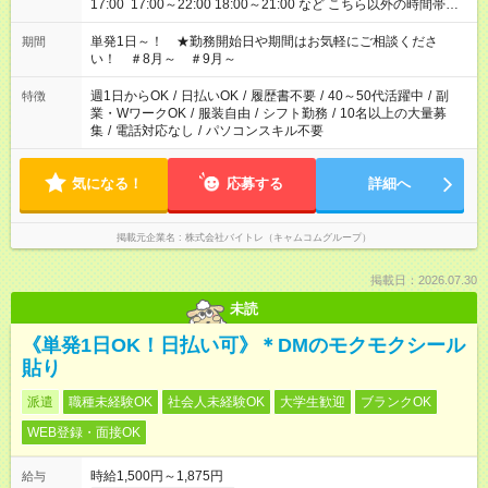
17:00 17:00～22:00 18:00～21:00 など こちら以外の時間帯も
お気軽にご相談ください！
単発1日～！ ★勤務開始日や期間はお気軽にご相談くださ
期間
い！ ＃8月～ ＃9月～
週1日からOK
/
日払いOK
/
履歴書不要
/
40～50代活躍中
/
副
特徴
業・WワークOK
/
服装自由
/
シフト勤務
/
10名以上の大量募
集
/
電話対応なし
/
パソコンスキル不要
気になる！
応募する
詳細へ
掲載元企業名
株式会社バイトレ（キャムコムグループ）
掲載日：2026.07.30
未読
《単発1日OK！日払い可》＊DMのモクモクシール
貼り
派遣
職種未経験OK
社会人未経験OK
大学生歓迎
ブランクOK
WEB登録・面接OK
時給1,500円～1,875円
給与