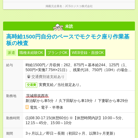
掲載元企業名
JCSロジスコ株式会社
未読
高時給1500円自分のペースでモクモク座り作業基
板の検査
派遣
職種未経験OK
ブランクOK
WEB登録・面接OK
時給1500円／月収例：262、875円＝基本給244、125円（1、
給与
500円×実働7.75H×21日）、残業代18、750円（10H）の場合＋
交通費別途支給
交通費別途支給あり
実費支給／当社規定あり。
交通費
茨城県筑西市
勤務地
新治駅から車5分
/
久下田駅から車19分
/
下妻駅から車29分
電気・電子・半導体
(1)08:30-17:15(休憩60分) ※【休憩時間内訳】10:00～5分、
勤務時間
12:15～45分、15:00～10分
3ヶ月以上／即日～長期（初回2ヶ月、以降3ヶ月更新）
期間