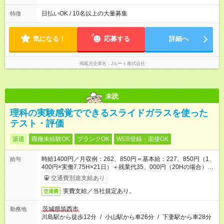
働8時間） ※週5日勤務（場所次第では週4も有り） ※配達状況に
よって時間外での勤務可能性有り ※案件により多少の前後あり
日払いOK / 10名以上の大量募集
特徴
※配達が完了次第、帰社OKです
気になる！
応募する
詳細へ
掲載元企業名
Jルート株式会社
未読
理科の実験感覚でできるスライドガラスを使った
テスト・評価
派遣
職種未経験OK
ブランクOK
WEB登録・面接OK
時給1400円／月収例：262、850円＝基本給：227、850円（1、
給与
400円×実働7.75H×21日）＋残業代35、000円（20Hの場合）＋
交通費別途支給
交通費別途支給あり
実費支給／当社規定あり。
交通費
茨城県筑西市
勤務地
川島駅から徒歩12分
/
小山駅から車26分
/
下妻駅から車28分