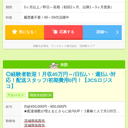
3ヶ月以上／即日～長期（初回2ヶ月、以降1～3ヶ月更新）
期間
履歴書不要
/
40～50代活躍中
特徴
気になる！
応募する
詳細へ
掲載元企業名
ランスタッド株式会社 北関東エリア
未読
◎経験者歓迎！月収45万円～/日払い・週払い対
応！配送スタッフ/初期費用0円！【JCSロジス
コ】
アルバイト
職種未経験OK
月給450,000円～800,000円
給与
★配達個数が増えるとさらに給与UP！ 1番稼ぐ人で月120万ほ
ど！ ・主要都市エリア 月収55万円／週5日稼働 月収65万~112
万円／週6日稼働 ・地方郊外エリア 月収40万円／週5日稼働 月
茨城県筑西市
勤務地
収40万円~50万円／週6日稼働 ＜モデルイメージ＞ ■月収50万
茨城県筑西市