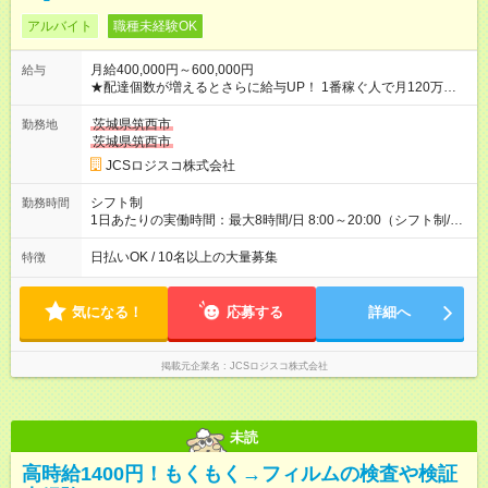
アルバイト
職種未経験OK
月給400,000円～600,000円
給与
★配達個数が増えるとさらに給与UP！ 1番稼ぐ人で月120万ほ
ど！ ・主要都市エリア 月収55万円／週5日稼働 月収65万~112
万円／週6日稼働 ・地方郊外エリア 月収40万円／週5日稼働 月
茨城県筑西市
勤務地
収40万円~50万円／週6日稼働 ＜モデルイメージ＞ ■月収50万
茨城県筑西市
円 (27歳男性/江東区在住)※元建築関係 1日150個配達×25日勤務
JCSロジスコ株式会社
(日休み) ■月収80万円(43歳男性/墨田区在住)※元営業 1日200個
配達×25日勤務(月休み) 【試用期間】試用期間なし
シフト制
勤務時間
1日あたりの実働時間：最大8時間/日 8:00～20:00（シフト制/実
働8時間） ※週5日勤務（場所次第では週4も有り） ※配達状況に
よって時間外での勤務可能性有り ※案件により多少の前後あり
日払いOK / 10名以上の大量募集
特徴
※配達が完了次第、帰社OKです
気になる！
応募する
詳細へ
掲載元企業名
JCSロジスコ株式会社
未読
高時給1400円！もくもく→フィルムの検査や検証