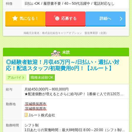
日払いOK
/
履歴書不要
/
40～50代活躍中
/
電話対応なし
特徴
気になる！
応募する
詳細へ
掲載元企業名
株式会社綜合キャリアオプション 製造事業部（全国）
未読
◎経験者歓迎！月収45万円～/日払い・週払い対
応！配送スタッフ/初期費用0円！【Jルート】
アルバイト
職種未経験OK
月給450,000円～800,000円
給与
★配達個数が増えるとさらに給与UP！ 1番稼ぐ人で月120万ほ
ど！ ・主要都市エリア 月収55万円／週5日稼働 月収65万~112
万円／週6日稼働 ・地方郊外エリア 月収40万円／週5日稼働 月
茨城県筑西市
勤務地
収40万円~50万円／週6日稼働 ＜モデルイメージ＞ ■月収50万
茨城県筑西市
円 (27歳男性/江東区在住)※元建築関係 1日150個配達×25日勤務
Jルート株式会社
(日休み) ■月収80万円(43歳男性/墨田区在住)※元営業 1日200個
配達×25日勤務(月休み) 【試用期間】試用期間なし
シフト制
勤務時間
1日あたりの実働時間：最大8時間/日 8:00～20:00（シフト制/実