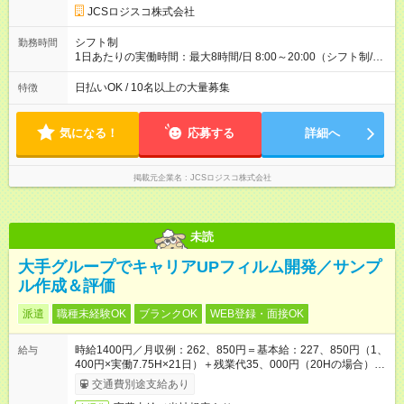
円 (27歳男性/江東区在住)※元建築関係 1日150個配達×25日勤務
JCSロジスコ株式会社
(日休み) ■月収80万円(43歳男性/墨田区在住)※元営業 1日200個
配達×25日勤務(月休み) 【試用期間】試用期間なし
シフト制
勤務時間
1日あたりの実働時間：最大8時間/日 8:00～20:00（シフト制/実
働8時間） ※週5日勤務（場所次第では週4も有り） ※配達状況に
よって時間外での勤務可能性有り ※案件により多少の前後あり
日払いOK / 10名以上の大量募集
特徴
※配達が完了次第、帰社OKです
気になる！
応募する
詳細へ
掲載元企業名
JCSロジスコ株式会社
未読
大手グループでキャリアUPフィルム開発／サンプ
ル作成＆評価
派遣
職種未経験OK
ブランクOK
WEB登録・面接OK
時給1400円／月収例：262、850円＝基本給：227、850円（1、
給与
400円×実働7.75H×21日）＋残業代35、000円（20Hの場合）＋
交通費別途支給
交通費別途支給あり