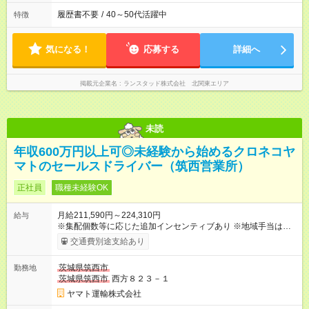
履歴書不要
/
40～50代活躍中
特徴
気になる！
応募する
詳細へ
掲載元企業名
ランスタッド株式会社 北関東エリア
未読
年収600万円以上可◎未経験から始めるクロネコヤ
マトのセールスドライバー（筑西営業所）
正社員
職種未経験OK
月給211,590円～224,310円
給与
※集配個数等に応じた追加インセンティブあり ※地域手当は居住
地によって異なる 加えて、インセンティブ・超勤手当・通勤手
交通費別途支給あり
当・扶養手当など各種手当が充実しています。 【試用期間】試
用期間あり 試用期間の長さ：9ヶ月 雇用形態、給与は本採用時
茨城県筑西市
勤務地
と同じです。
茨城県筑西市
西方８２３－１
ヤマト運輸株式会社