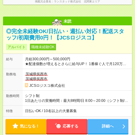
掲載元企業名
ランスタッド株式会社 北関東エリア
未読
◎完全未経験OK/日払い・週払い対応！配送スタ
ッフ/初期費用0円！【JCSロジスコ】
アルバイト
職種未経験OK
月給300,000円～500,000円
給与
★配達個数が増えるとさらに給与UP！ 1番稼ぐ人で月120万ほ
ど！ ・主要都市エリア 月収55万円／週5日稼働 月収65万~112
万円／週6日稼働 ・地方郊外エリア 月収40万円／週5日稼働 月
茨城県筑西市
勤務地
収40万円~50万円／週6日稼働 ＜モデルイメージ＞ ■月収50万
茨城県筑西市
円 (27歳男性/江東区在住)※元建築関係 1日150個配達×25日勤務
JCSロジスコ株式会社
(日休み) ■月収80万円(43歳男性/墨田区在住)※元営業 1日200個
配達×25日勤務(月休み) 【試用期間】試用期間なし
シフト制
勤務時間
1日あたりの実働時間：最大8時間/日 8:00～20:00（シフト制/実
働8時間） ※週5日勤務（場所次第では週4も有り） ※配達状況に
よって時間外での勤務可能性有り ※案件により多少の前後あり
日払いOK / 10名以上の大量募集
特徴
※配達が完了次第、帰社OKです
気になる！
応募する
詳細へ