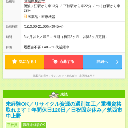
茨城県筑西市
勤務地
騰波ノ江駅から車13分
/
下館駅から車22分
/
つくば駅から車
28分
医薬品・医療機器
(1)13:00-21:00(休憩45分)
勤務時間
3ヶ月以上／即日～長期（初回2ヶ月、以降3ヶ月更新）
期間
履歴書不要
/
40～50代活躍中
特徴
気になる！
応募する
詳細へ
掲載元企業名
ランスタッド株式会社 北関東エリア
未読
未経験OK／リサイクル資源の選別加工／重機資格
取れます！年間休日120日／日祝固定休み／筑西市
中上野
正社員
職種未経験OK