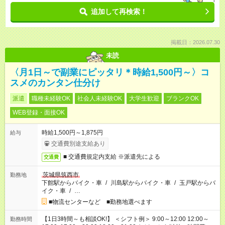
追加して再検索！
掲載日：2026.07.30
未読
〈月1日～で副業にピッタリ＊時給1,500円～〉コ
スメのカンタン仕分け
派遣
職種未経験OK
社会人未経験OK
大学生歓迎
ブランクOK
WEB登録・面接OK
時給1,500円～1,875円
給与
交通費別途支給あり
■ 交通費規定内支給 ※派遣先による
交通費
茨城県筑西市
勤務地
下館駅からバイク・車
/
川島駅からバイク・車
/
玉戸駅からバ
イク・車
/
…
■物流センターなど ■勤務地選べます
【1日3時間～も相談OK!】 ＜シフト例＞ 9:00～12:00 12:00～
勤務時間