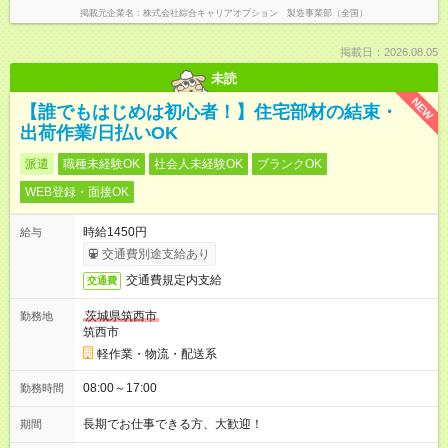
掲載元企業名
株式会社綜合キャリアオプション 製造事業部（全国）
掲載日：2026.08.05
未読
NEW
【誰でもはじめは初心者！】住宅部材の結束・
出荷作業/日払いOK
派遣
職種未経験OK
社会人未経験OK
ブランクOK
WEB登録・面接OK
時給1450円
給与
交通費別途支給あり
交通費規定内支給
交通費
茨城県筑西市
勤務地
筑西市
軽作業・物流・配送系
08:00～17:00
勤務時間
長期でお仕事できる方、大歓迎！
期間