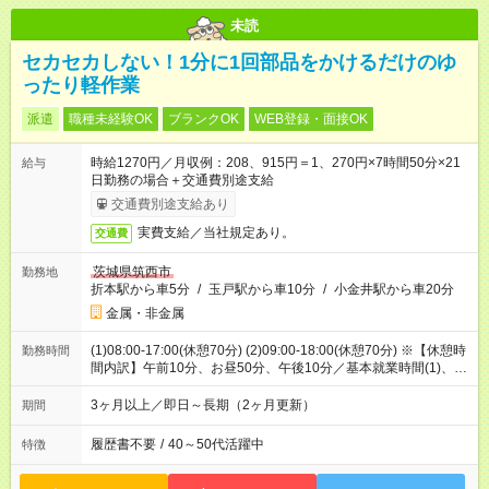
未読
セカセカしない！1分に1回部品をかけるだけのゆ
ったり軽作業
派遣
職種未経験OK
ブランクOK
WEB登録・面接OK
時給1270円／月収例：208、915円＝1、270円×7時間50分×21
給与
日勤務の場合＋交通費別途支給
交通費別途支給あり
実費支給／当社規定あり。
交通費
茨城県筑西市
勤務地
折本駅から車5分
/
玉戸駅から車10分
/
小金井駅から車20分
金属・非金属
(1)08:00-17:00(休憩70分) (2)09:00-18:00(休憩70分) ※【休憩時
勤務時間
間内訳】午前10分、お昼50分、午後10分／基本就業時間(1)、稀
に就業時間(2)でのお仕事
3ヶ月以上／即日～長期（2ヶ月更新）
期間
履歴書不要
/
40～50代活躍中
特徴