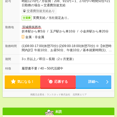
時給1270円／月収例：208、915円＝1、270円×7時間50分×21
給与
日勤務の場合＋交通費別途支給
交通費別途支給あり
実費支給／当社規定あり。
交通費
茨城県筑西市
勤務地
折本駅から車5分
/
玉戸駅から車10分
/
小金井駅から車20分
金属・非金属
(1)08:00-17:00(休憩70分) (2)09:00-18:00(休憩70分) ※【休憩時
勤務時間
間内訳】午前10分、お昼50分、午後10分／基本就業時間(1)、稀
に就業時間(2)でのお仕事
3ヶ月以上／即日～長期（2ヶ月更新）
期間
履歴書不要
/
40～50代活躍中
特徴
気になる！
応募する
詳細へ
掲載元企業名
ランスタッド株式会社 北関東エリア
未読