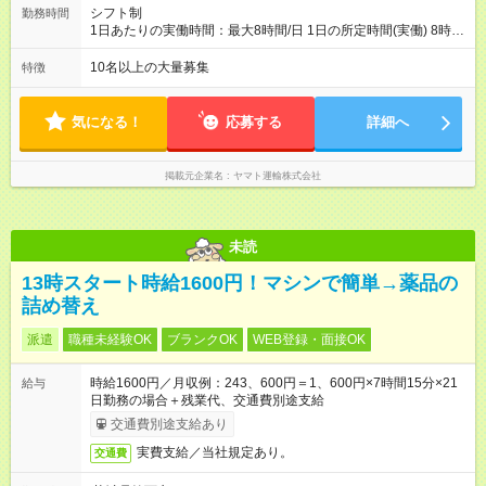
シフト制
勤務時間
1日あたりの実働時間：最大8時間/日 1日の所定時間(実働) 8時
間 週所定40時間 月間所定時間 165時間（残業時間25時間程
度） 年間所定時間 1，976時間（残業時間300時間程度） 【シ
10名以上の大量募集
特徴
フト例】 8:00~19:00／8:00~21:00など 休憩60分 ※就業時間は
勤務交番表(シフト制／15日締め)により定める ※法定労働時間に
よる管理
気になる！
応募する
詳細へ
掲載元企業名
ヤマト運輸株式会社
未読
13時スタート時給1600円！マシンで簡単→薬品の
詰め替え
派遣
職種未経験OK
ブランクOK
WEB登録・面接OK
時給1600円／月収例：243、600円＝1、600円×7時間15分×21
給与
日勤務の場合＋残業代、交通費別途支給
交通費別途支給あり
実費支給／当社規定あり。
交通費