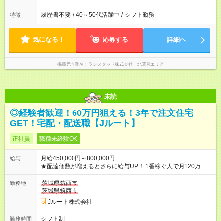
履歴書不要
/
40～50代活躍中
/
シフト勤務
特徴
気になる！
応募する
詳細へ
掲載元企業名
ランスタッド株式会社 北関東エリア
未読
◎経験者歓迎！60万円狙える！3年で注文住宅
GET！宅配・配送職【Jルート】
正社員
職種未経験OK
月給450,000円～800,000円
給与
★配達個数が増えるとさらに給与UP！ 1番稼ぐ人で月120万ほ
ど！ ・主要都市エリア 月収55万円／週5日稼働 月収65万~112
万円／週6日稼働 ・地方郊外エリア 月収40万円／週5日稼働 月
茨城県筑西市
勤務地
収40万円~50万円／週6日稼働 ＜モデルイメージ＞ ■月収50万
茨城県筑西市
円 (27歳男性/江東区在住)※元建築関係 1日150個配達×25日勤務
Jルート株式会社
(日休み) ■月収80万円(43歳男性/墨田区在住)※元営業 1日200個
配達×25日勤務(月休み) 【試用期間】試用期間なし
シフト制
勤務時間