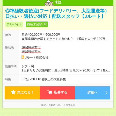
未読
◎準経験者歓迎(フードデリバリー、大型運送等）
日払い・週払い対応！配送スタッフ【Jルート】
アルバイト
職種未経験OK
月給400,000円～600,000円
給与
★配達個数が増えるとさらに給与UP！ 1番稼ぐ人で月120万ほ
ど！ ・主要都市エリア 月収55万円／週5日稼働 月収65万~112
万円／週6日稼働 ・地方郊外エリア 月収40万円／週5日稼働 月
茨城県筑西市
勤務地
収40万円~50万円／週6日稼働 ＜モデルイメージ＞ ■月収50万
茨城県筑西市
円 (27歳男性/江東区在住)※元建築関係 1日150個配達×25日勤務
Jルート株式会社
(日休み) ■月収80万円(43歳男性/墨田区在住)※元営業 1日200個
配達×25日勤務(月休み) 【試用期間】試用期間なし
シフト制
勤務時間
1日あたりの実働時間：最大8時間/日 8:00～20:00（シフト制/実
働8時間） ※週5日勤務（場所次第では週4も有り） ※配達状況に
よって時間外での勤務可能性有り ※案件により多少の前後あり
日払いOK / 10名以上の大量募集
特徴
※配達が完了次第、帰社OKです
気になる！
応募する
詳細へ
掲載元企業名
Jルート株式会社