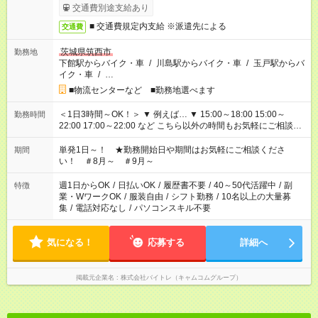
交通費別途支給あり
■ 交通費規定内支給 ※派遣先による
交通費
茨城県筑西市
勤務地
下館駅からバイク・車
/
川島駅からバイク・車
/
玉戸駅からバ
イク・車
/
…
■物流センターなど ■勤務地選べます
＜1日3時間～OK！＞ ▼ 例えば… ▼ 15:00～18:00 15:00～
勤務時間
22:00 17:00～22:00 など こちら以外の時間もお気軽にご相談く
ださい！
単発1日～！ ★勤務開始日や期間はお気軽にご相談くださ
期間
い！ ＃8月～ ＃9月～
週1日からOK
/
日払いOK
/
履歴書不要
/
40～50代活躍中
/
副
特徴
業・WワークOK
/
服装自由
/
シフト勤務
/
10名以上の大量募
集
/
電話対応なし
/
パソコンスキル不要
気になる！
応募する
詳細へ
掲載元企業名
株式会社バイトレ（キャムコムグループ）