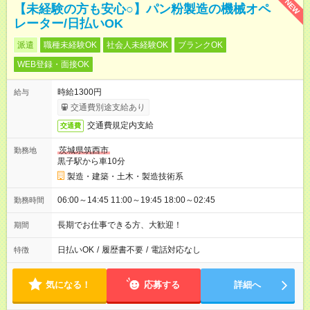
NEW
【未経験の方も安心○】パン粉製造の機械オペ
レーター/日払いOK
派遣
職種未経験OK
社会人未経験OK
ブランクOK
WEB登録・面接OK
時給1300円
給与
交通費別途支給あり
交通費規定内支給
交通費
茨城県筑西市
勤務地
黒子駅から車10分
製造・建築・土木・製造技術系
06:00～14:45 11:00～19:45 18:00～02:45
勤務時間
長期でお仕事できる方、大歓迎！
期間
日払いOK
/
履歴書不要
/
電話対応なし
特徴
気になる！
応募する
詳細へ