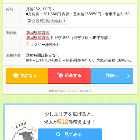
月給262,100円～
給与
■月給例：301,660円 内訳／基本給255950円＋食事手当3,150円
／月＋安全手当2,000円／月＋携帯手当1,000円＋残業代20時間
交通費別途支給あり
分39,560円） ※20時間超過分の残業代は別途全額支給 ※賞与は
年2回／前年度実績3.85ヶ月（夏・冬） ※業績により決算賞与あ
茨城県筑西市
勤務地
り ※昇給年1回 【試用期間】試用期間なし
茨城県筑西市
中上野1853（最寄り駅：JR下館駅）
エスジー株式会社
勤務時間は指定なし
勤務時間
8時～17時 ※7時30分～朝礼/掃除を行い、実際の業務は8時から
開始します（残業代支給）。 ※1日の残業時間は30分程度、月
23時間程度です。
気になる！
応募する
詳細へ
掲載元企業名
エスジー株式会社
少しエリアを広げると、
512
求人が
件増えます！
見てみる