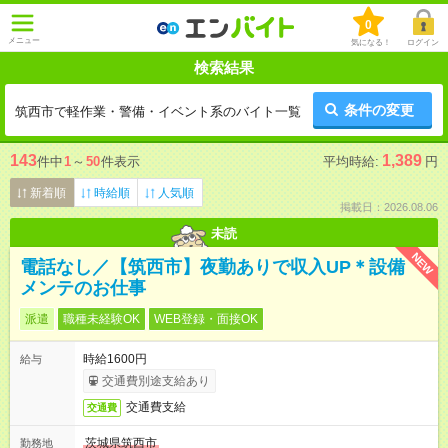
0
メニュー
気になる！
ログイン
検索結果
条件の変更
筑西市で軽作業・警備・イベント系のバイト一覧
143
1,389
件中
1
～
50
件表示
平均時給:
円
新着順
時給順
人気順
掲載日：2026.08.06
未読
NEW
電話なし／【筑西市】夜勤ありで収入UP＊設備
メンテのお仕事
派遣
職種未経験OK
WEB登録・面接OK
時給1600円
給与
交通費別途支給あり
交通費支給
交通費
茨城県筑西市
勤務地