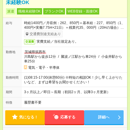
未経験OK
派遣
職種未経験OK
ブランクOK
WEB登録・面接OK
時給1400円／月収例：262、850円＝基本給：227、850円（1、
給与
400円×実働7.75H×21日）＋残業代35、000円（20Hの場合）＋
交通費別途支給
交通費別途支給あり
実費支給／当社規定あり。
交通費
茨城県筑西市
勤務地
川島駅から徒歩12分
/
騰波ノ江駅から車24分
/
小金井駅から
車25分
電気・電子・半導体
(1)08:15-17:00(休憩60分) ※時短の相談OK！少し早く上がりた
勤務時間
いなど、まずは希望をお聞かせください！
3ヶ月以上／即日～長期（初回2ヶ月、以降3ヶ月更新）
期間
履歴書不要
特徴
気になる！
応募する
詳細へ