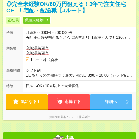
◎完全未経験OK/60万円狙える！3年で注文住宅
GET！宅配・配送職【Jルート】
正社員
職種未経験OK
月給300,000円～500,000円
給与
★配達個数が増えるとさらに給与UP！ 1番稼ぐ人で月120万ほ
ど！ ・主要都市エリア 月収55万円／週5日稼働 月収65万~112
万円／週6日稼働 ・地方郊外エリア 月収40万円／週5日稼働 月
茨城県筑西市
勤務地
収40万円~50万円／週6日稼働 ＜モデルイメージ＞ ■月収50万
茨城県筑西市
円 (27歳男性/江東区在住)※元建築関係 1日150個配達×25日勤務
Jルート株式会社
(日休み) ■月収80万円(43歳男性/墨田区在住)※元営業 1日200個
配達×25日勤務(月休み) 【試用期間】試用期間なし
シフト制
勤務時間
1日あたりの実働時間：最大8時間/日 8:00～20:00（シフト制/実
働8時間） ※週5日勤務（場所次第では週4も有り） ※配達状況に
よって時間外での勤務可能性有り ※案件により多少の前後あり
日払いOK / 10名以上の大量募集
特徴
※配達が完了次第、帰社OKです
気になる！
応募する
詳細へ
掲載元企業名
Jルート株式会社
未読