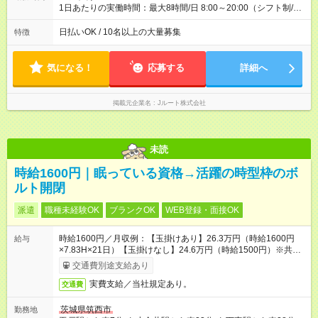
1日あたりの実働時間：最大8時間/日 8:00～20:00（シフト制/実
働8時間） ※週5日勤務（場所次第では週4も有り） ※配達状況に
よって時間外での勤務可能性有り ※案件により多少の前後あり
日払いOK / 10名以上の大量募集
特徴
※配達が完了次第、帰社OKです
気になる！
応募する
詳細へ
掲載元企業名
Jルート株式会社
未読
時給1600円｜眠っている資格→活躍の時型枠のボ
ルト開閉
派遣
職種未経験OK
ブランクOK
WEB登録・面接OK
時給1600円／月収例：【玉掛けあり】26.3万円（時給1600円
給与
×7.83H×21日）【玉掛けなし】24.6万円（時給1500円）※共に
残業なし・交通費別途支給
交通費別途支給あり
実費支給／当社規定あり。
交通費
茨城県筑西市
勤務地