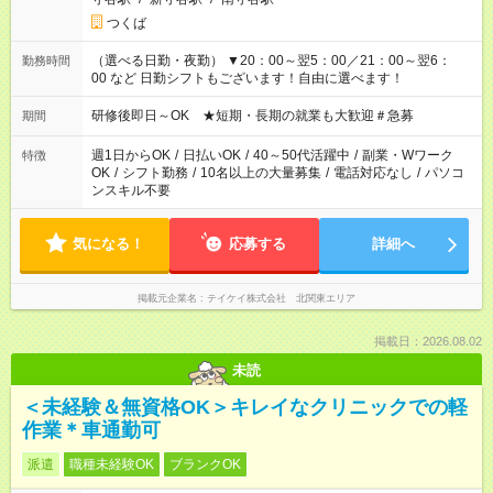
つくば
（選べる日勤・夜勤） ▼20：00～翌5：00／21：00～翌6：
勤務時間
00 など 日勤シフトもございます！自由に選べます！
研修後即日～OK ★短期・長期の就業も大歓迎＃急募
期間
週1日からOK
/
日払いOK
/
40～50代活躍中
/
副業・Wワーク
特徴
OK
/
シフト勤務
/
10名以上の大量募集
/
電話対応なし
/
パソコ
ンスキル不要
気になる！
応募する
詳細へ
掲載元企業名
テイケイ株式会社 北関東エリア
掲載日：2026.08.02
未読
＜未経験＆無資格OK＞キレイなクリニックでの軽
作業＊車通勤可
派遣
職種未経験OK
ブランクOK