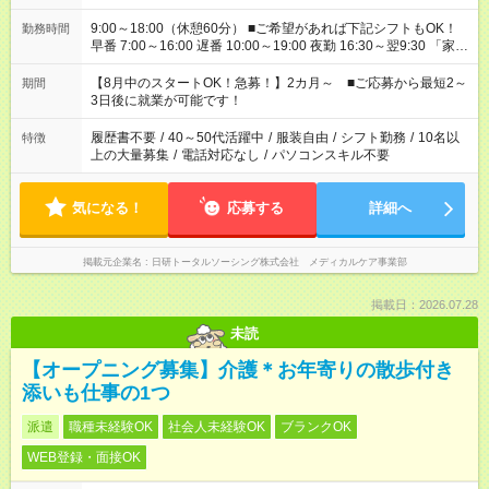
9:00～18:00（休憩60分） ■ご希望があれば下記シフトもOK！
勤務時間
早番 7:00～16:00 遅番 10:00～19:00 夜勤 16:30～翌9:30 「家族
と休みを合わせたい」 「余裕を持って夕飯の準備がしたい」
「できれば残業はしたくない」 など、ご希望を教えてください
【8月中のスタートOK！急募！】2カ月～ ■ご応募から最短2～
期間
ね。 ※Wワーク希望の方へ 今ご覧のお仕事で希望する勤務時間
3日後に就業が可能です！
と、もう1つのお仕事の勤務時間。 合計で週40時間を超える場
合は応募できません。
履歴書不要
/
40～50代活躍中
/
服装自由
/
シフト勤務
/
10名以
特徴
上の大量募集
/
電話対応なし
/
パソコンスキル不要
気になる！
応募する
詳細へ
掲載元企業名
日研トータルソーシング株式会社 メディカルケア事業部
掲載日：2026.07.28
未読
【オープニング募集】介護＊お年寄りの散歩付き
添いも仕事の1つ
派遣
職種未経験OK
社会人未経験OK
ブランクOK
WEB登録・面接OK