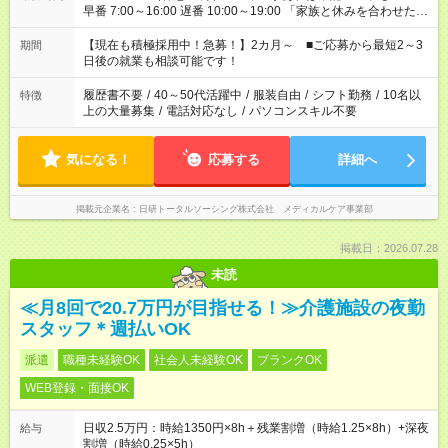
早番 7:00～16:00 遅番 10:00～19:00 「家族と休みを合わせた
い」 「余裕を持って夕飯の準備がしたい」 「できれば残業はし
たくない」 など、ご希望を教えてくださいね。 ※Wワーク希望
【現在も積極採用中！急募！】2カ月～ ■ご応募から最短2～3
期間
の方へ 今ご覧のお仕事で希望する勤務時間と、もう1つのお仕事
日後の就業も相談可能です！
の勤務時間。 合計で週40時間を超える場合は応募できません。
履歴書不要
/
40～50代活躍中
/
服装自由
/
シフト勤務
/
10名以
特徴
上の大量募集
/
電話対応なし
/
パソコンスキル不要
気になる！
応募する
詳細へ
掲載元企業名
日研トータルソーシング株式会社 メディカルケア事業部
掲載日：2026.07.28
未読
≪月8回で20.7万円が目指せる！≫介護施設の夜勤
スタッフ＊週払いOK
派遣
職種未経験OK
社会人未経験OK
ブランクOK
WEB登録・面接OK
日収2.5万円：時給1350円×8h＋残業割増（時給1.25×8h）+深夜
給与
割増（時給0.25×5h）