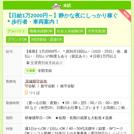
未読
NEW
【日給1万2000円～】静かな夜にしっかり稼ぐ
＊歩行者・車両案内！
アルバイト
職種未経験OK
社会人未経験OK
大学生歓迎
ブランクOK
WEB登録・面接OK
【夜勤】1万2000円～ ＊原則月2回払い（10日・25日） 他、週
給与
払い・日払いの制度もあり（規定あり）＃日収1万円以上
交通費別途支給あり
全額支給
交通費
茨城県守谷市
勤務地
守谷駅
/
新守谷駅
/
南守谷駅
つくば
（選べる日勤・夜勤） ▼20：00～翌5：00／21：00～翌6：
勤務時間
00 など（休憩1h） 日勤のお仕事もございます！お気軽にご相談
ください！
研修後即日～OK ★短期・長期の就業も大歓迎＃急募
期間
週1日からOK
/
日払いOK
/
40～50代活躍中
/
副業・Wワーク
特徴
OK
/
シフト勤務
/
10名以上の大量募集
/
電話対応なし
/
パソコ