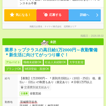
ンスキル不要
気になる！
応募する
詳細へ
掲載元企業名
テイケイ株式会社 北関東エリア
掲載日：2026.08.02
未読
業界トップクラスの高日給1万2000円～夜勤警備
＊新生活に向けてがっつり稼ぐ！
アルバイト
職種未経験OK
社会人未経験OK
大学生歓迎
ブランクOK
WEB登録・面接OK
【夜勤】1万2000円～ ＊原則月2回払い（10日・25日） 他、週
給与
払い・日払いの制度もあり（規定あり）＃日収1万円以上
交通費別途支給あり
全額支給
交通費
茨城県守谷市
勤務地
守谷駅
/
新守谷駅
/
南守谷駅