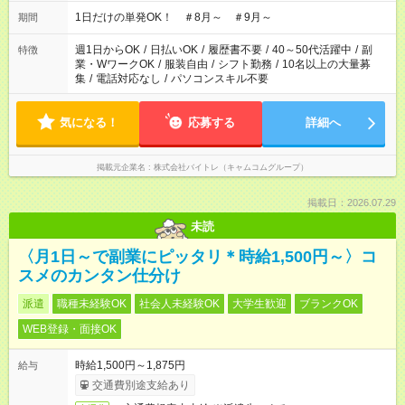
ださい！
1日だけの単発OK！ ＃8月～ ＃9月～
期間
週1日からOK
/
日払いOK
/
履歴書不要
/
40～50代活躍中
/
副
特徴
業・WワークOK
/
服装自由
/
シフト勤務
/
10名以上の大量募
集
/
電話対応なし
/
パソコンスキル不要
気になる！
応募する
詳細へ
掲載元企業名
株式会社バイトレ（キャムコムグループ）
掲載日：2026.07.29
未読
〈月1日～で副業にピッタリ＊時給1,500円～〉コ
スメのカンタン仕分け
派遣
職種未経験OK
社会人未経験OK
大学生歓迎
ブランクOK
WEB登録・面接OK
時給1,500円～1,875円
給与
交通費別途支給あり