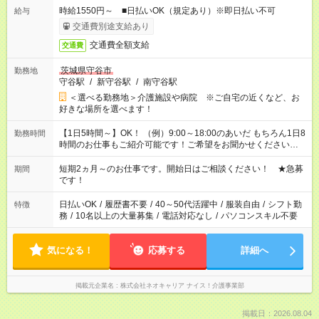
時給1550円～ ■日払いOK（規定あり）※即日払い不可
給与
交通費別途支給あり
交通費全額支給
交通費
茨城県守谷市
勤務地
守谷駅
/
新守谷駅
/
南守谷駅
＜選べる勤務地＞介護施設や病院 ※ご自宅の近くなど、お
好きな場所を選べます！
【1日5時間～】OK！ （例）9:00～18:00のあいだ もちろん1日8
勤務時間
時間のお仕事もご紹介可能です！ご希望をお聞かせください！
その他の時間帯もあなたのライフスタイルに合わせて お選びい
ただけます！ 【シフト固定もOK】★家庭の都合でお休みが必要
短期2ヵ月～のお仕事です。開始日はご相談ください！ ★急募
期間
な場合も遠慮なくご相談ください。 ※週最低15時間以上の勤務
です！
が必要です
日払いOK
/
履歴書不要
/
40～50代活躍中
/
服装自由
/
シフト勤
特徴
務
/
10名以上の大量募集
/
電話対応なし
/
パソコンスキル不要
気になる！
応募する
詳細へ
掲載元企業名
株式会社ネオキャリア ナイス！介護事業部
掲載日：2026.08.04