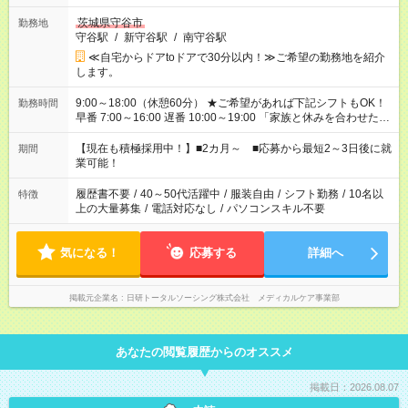
茨城県守谷市
勤務地
守谷駅
/
新守谷駅
/
南守谷駅
≪自宅からドアtoドアで30分以内！≫ご希望の勤務地を紹介
します。
9:00～18:00（休憩60分） ★ご希望があれば下記シフトもOK！
勤務時間
早番 7:00～16:00 遅番 10:00～19:00 「家族と休みを合わせた
い」 「余裕を持って夕飯の準備がしたい」 「できれば残業はし
たくない」 など、ご希望を教えてくださいね。 ※Wワーク希望
【現在も積極採用中！】■2カ月～ ■応募から最短2～3日後に就
期間
の方へ 複数就業の場合は、合計40時間以内。
業可能！
履歴書不要
/
40～50代活躍中
/
服装自由
/
シフト勤務
/
10名以
特徴
上の大量募集
/
電話対応なし
/
パソコンスキル不要
気になる！
応募する
詳細へ
掲載元企業名
日研トータルソーシング株式会社 メディカルケア事業部
あなたの閲覧履歴からのオススメ
掲載日：2026.08.07