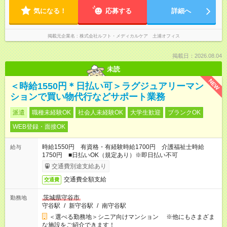
気になる！
応募する
詳細へ
掲載元企業名
株式会社ルフト・メディカルケア 土浦オフィス
掲載日：2026.08.04
未読
NEW
＜時給1550円＊日払い可＞ラグジュアリーマン
ションで買い物代行などサポート業務
派遣
職種未経験OK
社会人未経験OK
大学生歓迎
ブランクOK
WEB登録・面接OK
時給1550円 有資格・有経験時給1700円 介護福祉士時給
給与
1750円 ■日払いOK（規定あり）※即日払い不可
交通費別途支給あり
交通費全額支給
交通費
茨城県守谷市
勤務地
守谷駅
/
新守谷駅
/
南守谷駅
＜選べる勤務地＞シニア向けマンション ※他にもさまざま
な施設をご紹介できます！