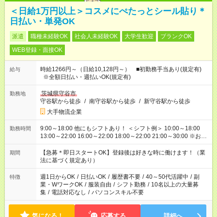
＜日給1万円以上＞コスメにぺたっとシール貼り＊
日払い・単発OK
派遣
職種未経験OK
社会人未経験OK
大学生歓迎
ブランクOK
WEB登録・面接OK
時給1266円～（日給10,128円～） ■初勤務手当あり(規定有)
給与
※全額日払い・週払いOK(規定有)
茨城県守谷市
勤務地
守谷駅から徒歩
/
南守谷駅から徒歩
/
新守谷駅から徒歩
大手物流企業
9:00～18:00 他にもシフトあり！ ＜シフト例＞ 10:00～18:00
勤務時間
13:00～22:00 16:00～22:00 18:00～22:00 21:00～30:00 ※お仕
事、勤務地により異なります。ご希望の時間を教えてくださ
い！
【急募＊即日スタートOK】登録後は好きな時に働けます！（業
期間
法に基づく規定あり）
週1日からOK
/
日払いOK
/
履歴書不要
/
40～50代活躍中
/
副
特徴
業・WワークOK
/
服装自由
/
シフト勤務
/
10名以上の大量募
集
/
電話対応なし
/
パソコンスキル不要
気になる！
応募する
詳細へ