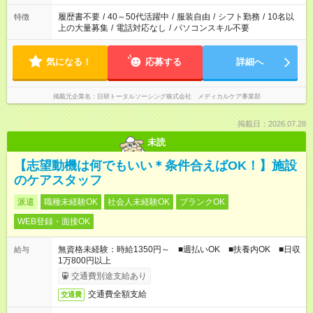
の勤務時間。 合計で週40時間を超える場合は応募できません。
履歴書不要
/
40～50代活躍中
/
服装自由
/
シフト勤務
/
10名以
特徴
上の大量募集
/
電話対応なし
/
パソコンスキル不要
気になる！
応募する
詳細へ
掲載元企業名
日研トータルソーシング株式会社 メディカルケア事業部
掲載日：2026.07.28
未読
【志望動機は何でもいい＊条件合えばOK！】施設
のケアスタッフ
派遣
職種未経験OK
社会人未経験OK
ブランクOK
WEB登録・面接OK
無資格未経験：時給1350円～ ■週払いOK ■扶養内OK ■日収
給与
1万800円以上
交通費別途支給あり
交通費全額支給
交通費