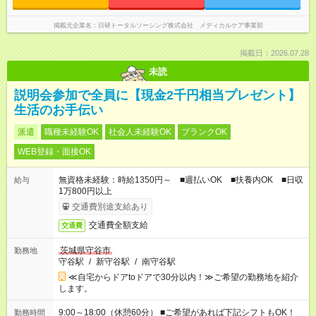
掲載元企業名
日研トータルソーシング株式会社 メディカルケア事業部
掲載日：2026.07.28
未読
説明会参加で全員に【現金2千円相当プレゼント】
生活のお手伝い
派遣
職種未経験OK
社会人未経験OK
ブランクOK
WEB登録・面接OK
無資格未経験：時給1350円～ ■週払いOK ■扶養内OK ■日収
給与
1万800円以上
交通費別途支給あり
交通費全額支給
交通費
茨城県守谷市
勤務地
守谷駅
/
新守谷駅
/
南守谷駅
≪自宅からドアtoドアで30分以内！≫ご希望の勤務地を紹介
します。
9:00～18:00（休憩60分） ■ご希望があれば下記シフトもOK！
勤務時間