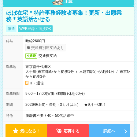
未読
ほぼ在宅＊特許事務経験者募集！更新・出願業
務＊英語活かせる
派遣
WEB登録・面接OK
時給2600円
給与
交通費別途支給あり
交通費支給
交通費
東京都千代田区
勤務地
大手町(東京都)駅から徒歩1分
/
三越前駅から徒歩1分
/
東京駅
から徒歩3分
IT・通信
9:00～17:00(実働:7時間) (休憩60分)
勤務時間
2026/9/上旬～長期（3カ月以上） ★9月～OK！
期間
履歴書不要
/
40～50代活躍中
特徴
気になる！
応募する
詳細へ