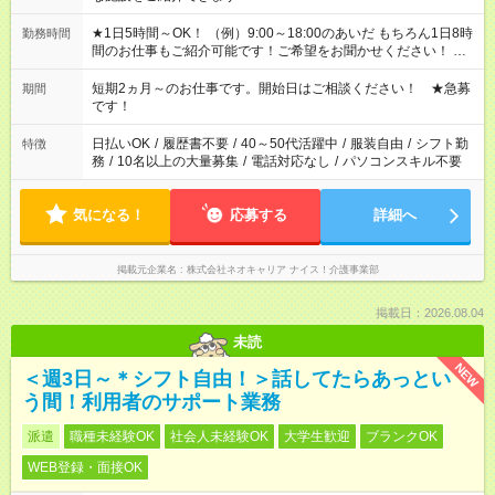
★1日5時間～OK！ （例）9:00～18:00のあいだ もちろん1日8時
勤務時間
間のお仕事もご紹介可能です！ご希望をお聞かせください！ ★
家庭の都合でお休みが必要な場合も遠慮なくご相談ください。
※週最低15時間以上の勤務が必要です
短期2ヵ月～のお仕事です。開始日はご相談ください！ ★急募
期間
です！
日払いOK
/
履歴書不要
/
40～50代活躍中
/
服装自由
/
シフト勤
特徴
務
/
10名以上の大量募集
/
電話対応なし
/
パソコンスキル不要
気になる！
応募する
詳細へ
掲載元企業名
株式会社ネオキャリア ナイス！介護事業部
掲載日：2026.08.04
未読
NEW
＜週3日～＊シフト自由！＞話してたらあっとい
う間！利用者のサポート業務
派遣
職種未経験OK
社会人未経験OK
大学生歓迎
ブランクOK
WEB登録・面接OK