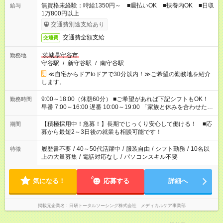
無資格未経験：時給1350円～ ■週払いOK ■扶養内OK ■日収
給与
1万800円以上
交通費別途支給あり
交通費全額支給
交通費
茨城県守谷市
勤務地
守谷駅
/
新守谷駅
/
南守谷駅
≪自宅からドアtoドアで30分以内！≫ご希望の勤務地を紹介
します。
9:00～18:00（休憩60分） ■ご希望があれば下記シフトもOK！
勤務時間
早番 7:00～16:00 遅番 10:00～19:00 「家族と休みを合わせた
い」 「余裕を持って夕飯の準備がしたい」 「できれば残業はし
たくない」 など、ご希望を教えてくださいね。 ※Wワーク希望
【積極採用中！急募！】長期でじっくり安心して働ける！ ■応
期間
の方へ 今ご覧のお仕事で希望する勤務時間と、もう1つのお仕事
募から最短2～3日後の就業も相談可能です！
の勤務時間。 合計で週40時間を超える場合は応募できません。
履歴書不要
/
40～50代活躍中
/
服装自由
/
シフト勤務
/
10名以
特徴
上の大量募集
/
電話対応なし
/
パソコンスキル不要
気になる！
応募する
詳細へ
掲載元企業名
日研トータルソーシング株式会社 メディカルケア事業部