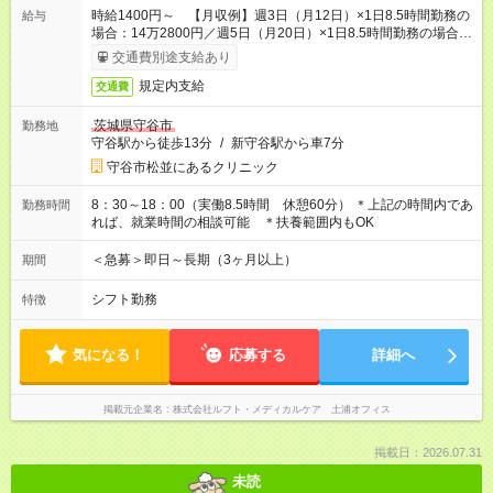
時給1400円～ 【月収例】週3日（月12日）×1日8.5時間勤務の
給与
場合：14万2800円／週5日（月20日）×1日8.5時間勤務の場合：
23万8000円
交通費別途支給あり
規定内支給
交通費
茨城県守谷市
勤務地
守谷駅から徒歩13分
/
新守谷駅から車7分
守谷市松並にあるクリニック
8：30～18：00（実働8.5時間 休憩60分） ＊上記の時間内であ
勤務時間
れば、就業時間の相談可能 ＊扶養範囲内もOK
＜急募＞即日～長期（3ヶ月以上）
期間
シフト勤務
特徴
気になる！
応募する
詳細へ
掲載元企業名
株式会社ルフト・メディカルケア 土浦オフィス
掲載日：2026.07.31
未読