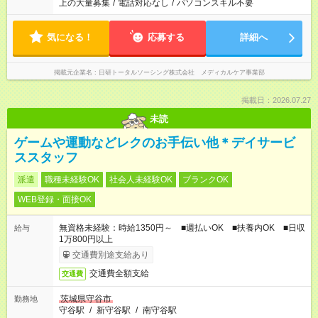
上の大量募集
/
電話対応なし
/
パソコンスキル不要
気になる！
応募する
詳細へ
掲載元企業名
日研トータルソーシング株式会社 メディカルケア事業部
掲載日：2026.07.27
未読
ゲームや運動などレクのお手伝い他＊デイサービ
ススタッフ
派遣
職種未経験OK
社会人未経験OK
ブランクOK
WEB登録・面接OK
無資格未経験：時給1350円～ ■週払いOK ■扶養内OK ■日収
給与
1万800円以上
交通費別途支給あり
交通費全額支給
交通費
茨城県守谷市
勤務地
守谷駅
/
新守谷駅
/
南守谷駅