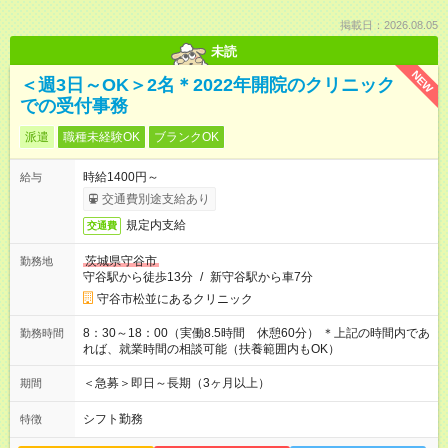
掲載日：2026.08.05
未読
NEW
＜週3日～OK＞2名＊2022年開院のクリニック
での受付事務
派遣
職種未経験OK
ブランクOK
時給1400円～
給与
交通費別途支給あり
規定内支給
交通費
茨城県守谷市
勤務地
守谷駅から徒歩13分
/
新守谷駅から車7分
守谷市松並にあるクリニック
8：30～18：00（実働8.5時間 休憩60分） ＊上記の時間内であ
勤務時間
れば、就業時間の相談可能（扶養範囲内もOK）
＜急募＞即日～長期（3ヶ月以上）
期間
シフト勤務
特徴