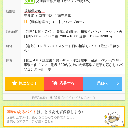
交通費全額支給（ガソリン代もOK）
交通費
茨城県守谷市
勤務地
守谷駅
/
新守谷駅
/
南守谷駅
【勤務地選べます！】グループホーム
【1日5時間～OK】ご希望の時間をご相談ください！ ▼シフト例
勤務時間
日勤 9:00～18:00 早番 7:00～16:00 遅番 10:00～19:00 時
短 10:00～15:00 上記はあくまで一例です。 「夕方までには帰宅
しておきたい」 「朝はゆっくりのスタートがいい」 「お昼の時
【急募】1ヶ月～OK！スタート日の相談もOK！（最短2日後か
期間
間を有効に使いたい」 など、ご希望があれば教えてください
ら）
ね。
日払いOK
/
履歴書不要
/
40～50代活躍中
/
副業・WワークOK
/
特徴
服装自由
/
シフト勤務
/
10名以上の大量募集
/
電話対応なし
/
パ
ソコンスキル不要
気になる！
応募する
詳細へ
掲載元企業名
株式会社ブレイブ（マイナビグループ）
興味のあるバイト
は、とりあえず保存しよう♪
保存した求人は、後からまとめて応募できるよ。
企業からアプローチが届くことも！