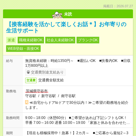
掲載日：2026.07.27
未読
【接客経験を活かして楽しくお話＊】お年寄りの
生活サポート
派遣
職種未経験OK
社会人未経験OK
ブランクOK
WEB登録・面接OK
無資格未経験：時給1350円～ ■週払いOK ■扶養内OK ■日収
給与
1万800円以上
交通費別途支給あり
交通費全額支給
交通費
茨城県守谷市
勤務地
守谷駅
/
新守谷駅
/
南守谷駅
≪自宅からドアtoドアで30分以内！≫ご希望の勤務地を紹介
します。
9:00～18:00（休憩60分） ■ご希望があれば下記シフトもOK！
勤務時間
早番 7:00～16:00 遅番 10:00～19:00 「家族と休みを合わせた
い」 「余裕を持って夕飯の準備がしたい」 「できれば残業はし
たくない」 など、ご希望を教えてくださいね。 ※Wワーク希望
【現在も積極採用中！急募！】2カ月～ ■ご応募から最短2～3
期間