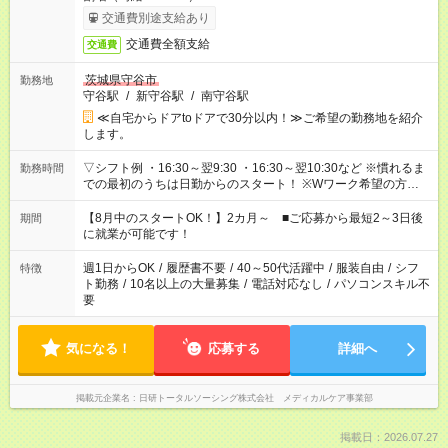
交通費別途支給あり
交通費全額支給
交通費
茨城県守谷市
勤務地
守谷駅
/
新守谷駅
/
南守谷駅
≪自宅からドアtoドアで30分以内！≫ご希望の勤務地を紹介
します。
▽シフト例 ・16:30～翌9:30 ・16:30～翌10:30など ※慣れるま
勤務時間
での最初のうちは日勤からのスタート！ ※Wワーク希望の方へ
複数就業の場合は、合計40時間以内。
【8月中のスタートOK！】2カ月～ ■ご応募から最短2～3日後
期間
に就業が可能です！
週1日からOK
/
履歴書不要
/
40～50代活躍中
/
服装自由
/
シフ
特徴
ト勤務
/
10名以上の大量募集
/
電話対応なし
/
パソコンスキル不
要
気になる！
応募する
詳細へ
掲載元企業名
日研トータルソーシング株式会社 メディカルケア事業部
掲載日：2026.07.27