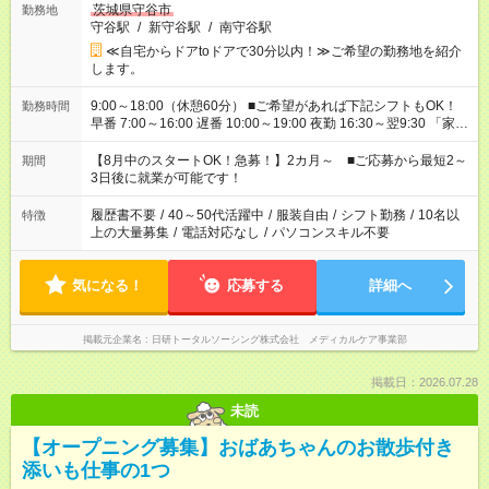
茨城県守谷市
勤務地
守谷駅
/
新守谷駅
/
南守谷駅
≪自宅からドアtoドアで30分以内！≫ご希望の勤務地を紹介
します。
9:00～18:00（休憩60分） ■ご希望があれば下記シフトもOK！
勤務時間
早番 7:00～16:00 遅番 10:00～19:00 夜勤 16:30～翌9:30 「家族
と休みを合わせたい」 「余裕を持って夕飯の準備がしたい」
「できれば残業はしたくない」 など、ご希望を教えてください
【8月中のスタートOK！急募！】2カ月～ ■ご応募から最短2～
期間
ね。 ※Wワーク希望の方へ 今ご覧のお仕事で希望する勤務時間
3日後に就業が可能です！
と、もう1つのお仕事の勤務時間。 合計で週40時間を超える場
合は応募できません。
履歴書不要
/
40～50代活躍中
/
服装自由
/
シフト勤務
/
10名以
特徴
上の大量募集
/
電話対応なし
/
パソコンスキル不要
気になる！
応募する
詳細へ
掲載元企業名
日研トータルソーシング株式会社 メディカルケア事業部
掲載日：2026.07.28
未読
【オープニング募集】おばあちゃんのお散歩付き
添いも仕事の1つ