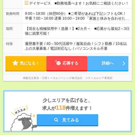
デイサービス ■勤務地選べます！お気軽にご相談ください！
9:00～18:00（休憩60分） ■ご希望があれば下記シフトもOK！
勤務時間
早番 7:00～16:00 遅番 10:00～19:00 「家族と休みを合わせた
い」 「余裕を持って夕飯の準備がしたい」 「できれば残業はし
たくない」 など、ご希望を教えてくださいね。 ※Wワーク希望
【現在も積極採用中！急募！】■2カ月～ ■応募から最短2～3日
期間
の方へ 今ご覧のお仕事で希望する勤務時間と、もう1つのお仕事
後に就業可能！
の勤務時間。 合計で週40時間を超える場合は応募できません。
履歴書不要
/
40～50代活躍中
/
服装自由
/
シフト勤務
/
10名以
特徴
上の大量募集
/
電話対応なし
/
パソコンスキル不要
気になる！
応募する
詳細へ
掲載元企業名
日研トータルソーシング株式会社 メディカルケア事業部
少しエリアを広げると、
118
求人が
件増えます！
見てみる