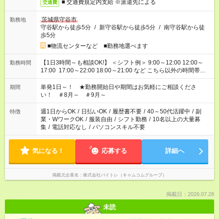
■ 交通費規定内支給 ※派遣先による
交通費
茨城県守谷市
勤務地
守谷駅から徒歩5分
/
新守谷駅から徒歩5分
/
南守谷駅から徒
歩5分
■物流センターなど ■勤務地選べます
【1日3時間～も相談OK!】 ＜シフト例＞ 9:00～12:00 12:00～
勤務時間
17:00 17:00～22:00 18:00～21:00 など こちら以外の時間帯も
お気軽にご相談ください！
単発1日～！ ★勤務開始日や期間はお気軽にご相談くださ
期間
い！ ＃8月～ ＃9月～
週1日からOK
/
日払いOK
/
履歴書不要
/
40～50代活躍中
/
副
特徴
業・WワークOK
/
服装自由
/
シフト勤務
/
10名以上の大量募
集
/
電話対応なし
/
パソコンスキル不要
気になる！
応募する
詳細へ
掲載元企業名
株式会社バイトレ（キャムコムグループ）
掲載日：2026.07.28
未読