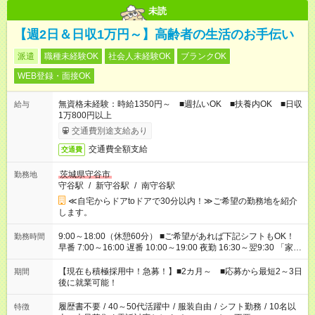
未読
【週2日＆日収1万円～】高齢者の生活のお手伝い
派遣
職種未経験OK
社会人未経験OK
ブランクOK
WEB登録・面接OK
無資格未経験：時給1350円～ ■週払いOK ■扶養内OK ■日収
給与
1万800円以上
交通費別途支給あり
交通費全額支給
交通費
茨城県守谷市
勤務地
守谷駅
/
新守谷駅
/
南守谷駅
≪自宅からドアtoドアで30分以内！≫ご希望の勤務地を紹介
します。
9:00～18:00（休憩60分） ■ご希望があれば下記シフトもOK！
勤務時間
早番 7:00～16:00 遅番 10:00～19:00 夜勤 16:30～翌9:30 「家族
と休みを合わせたい」 「余裕を持って夕飯の準備がしたい」
「できれば残業はしたくない」 など、ご希望を教えてください
【現在も積極採用中！急募！】■2カ月～ ■応募から最短2～3日
期間
ね。 ※Wワーク希望の方へ 今ご覧のお仕事で希望する勤務時間
後に就業可能！
と、もう1つのお仕事の勤務時間。 合計で週40時間を超える場
合は応募できません。
履歴書不要
/
40～50代活躍中
/
服装自由
/
シフト勤務
/
10名以
特徴