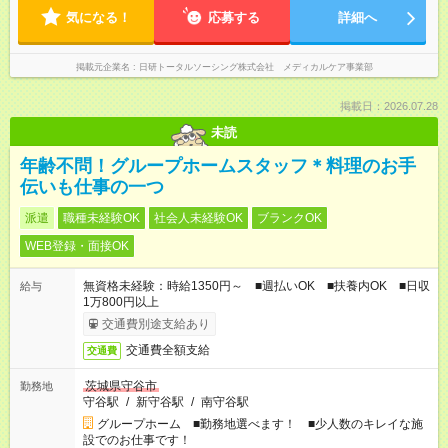
気になる！
応募する
詳細へ
掲載元企業名
日研トータルソーシング株式会社 メディカルケア事業部
掲載日：2026.07.28
未読
年齢不問！グループホームスタッフ＊料理のお手
伝いも仕事の一つ
派遣
職種未経験OK
社会人未経験OK
ブランクOK
WEB登録・面接OK
無資格未経験：時給1350円～ ■週払いOK ■扶養内OK ■日収
給与
1万800円以上
交通費別途支給あり
交通費全額支給
交通費
茨城県守谷市
勤務地
守谷駅
/
新守谷駅
/
南守谷駅
グループホーム ■勤務地選べます！ ■少人数のキレイな施
設でのお仕事です！