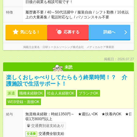
の方へ 今ご覧のお仕事で希望する勤務時間と、もう1つのお仕事
日後の就業も相談可能です！
の勤務時間。 合計で週40時間を超える場合は応募できません。
履歴書不要
/
40～50代活躍中
/
服装自由
/
シフト勤務
/
10名以
特徴
上の大量募集
/
電話対応なし
/
パソコンスキル不要
気になる！
応募する
詳細へ
掲載元企業名
日研トータルソーシング株式会社 メディカルケア事業部
掲載日：2026.07.27
未読
楽しくおしゃべりしてたらもう終業時間！？ 介
護施設で生活サポート！
派遣
職種未経験OK
社会人未経験OK
ブランクOK
WEB登録・面接OK
無資格未経験：時給1350円～ ★週払いOK ★扶養内OK ★日
給与
収1万800円以上
交通費別途支給あり
交通費全額支給
交通費