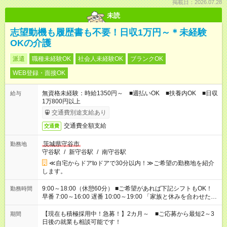
掲載日：2026.07.28
未読
志望動機も履歴書も不要！日収1万円～＊未経験
OKの介護
派遣
職種未経験OK
社会人未経験OK
ブランクOK
WEB登録・面接OK
無資格未経験：時給1350円～ ■週払いOK ■扶養内OK ■日収
給与
1万800円以上
交通費別途支給あり
交通費全額支給
交通費
茨城県守谷市
勤務地
守谷駅
/
新守谷駅
/
南守谷駅
≪自宅からドアtoドアで30分以内！≫ご希望の勤務地を紹介
します。
9:00～18:00（休憩60分） ■ご希望があれば下記シフトもOK！
勤務時間
早番 7:00～16:00 遅番 10:00～19:00 「家族と休みを合わせた
い」 「余裕を持って夕飯の準備がしたい」 「できれば残業はし
たくない」 など、ご希望を教えてくださいね。 ※Wワーク希望
【現在も積極採用中！急募！】2カ月～ ■ご応募から最短2～3
期間
の方へ 今ご覧のお仕事で希望する勤務時間と、もう1つのお仕事
日後の就業も相談可能です！