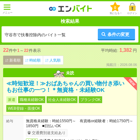
0
メニュー
気になる！
ログイン
検索結果
条件の変更
守谷市で扶養控除内のバイト一覧
22
1,382
件中
1
～
22
件表示
平均時給:
円
新着順
時給順
人気順
掲載日：2026.08.06
未読
NEW
≪時短歓迎！≫おばあちゃんの買い物付き添い
もお仕事の一つ！＊無資格・未経験OK
派遣
職種未経験OK
社会人未経験OK
ブランクOK
WEB登録・面接OK
無資格未経験：時給1550円～ 有資格or経験者：時給1750円～
給与
1850円 ■日払いOK
交通費別途支給あり