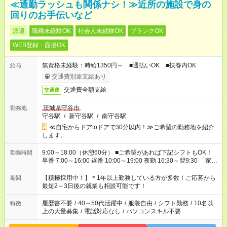
≪通勤ラッシュも関係ナシ！≫近所の施設で身の
回りのお手伝いなど
派遣
職種未経験OK
社会人未経験OK
ブランクOK
WEB登録・面接OK
無資格未経験：時給1350円～ ■週払いOK ■扶養内OK
給与
交通費別途支給あり
交通費全額支給
交通費
茨城県守谷市
勤務地
守谷駅
/
新守谷駅
/
南守谷駅
≪自宅からドアtoドアで30分以内！≫ご希望の勤務地を紹介
します。
9:00～18:00（休憩60分） ■ご希望があれば下記シフトもOK！
勤務時間
早番 7:00～16:00 遅番 10:00～19:00 夜勤 16:30～翌9:30 「家族
と休みを合わせたい」 「余裕を持って夕飯の準備がしたい」
「できれば残業はしたくない」 など、ご希望を教えてください
【積極採用中！】＊1年以上勤務している方が多数！ご応募から
期間
ね。 ※Wワーク希望の方へ 今ご覧のお仕事で希望する勤務時間
最短2～3日後の就業も相談可能です！
と、もう1つのお仕事の勤務時間が 合計で週40時間を超える場
合は応募できません。
履歴書不要
/
40～50代活躍中
/
服装自由
/
シフト勤務
/
10名以
特徴
上の大量募集
/
電話対応なし
/
パソコンスキル不要