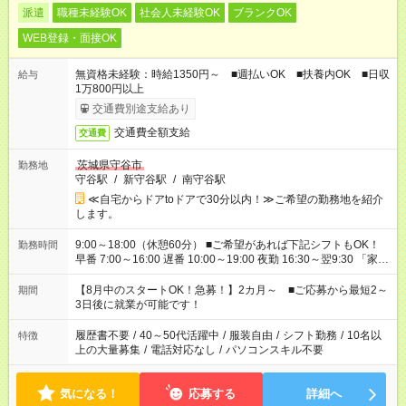
派遣
職種未経験OK
社会人未経験OK
ブランクOK
WEB登録・面接OK
無資格未経験：時給1350円～ ■週払いOK ■扶養内OK ■日収
給与
1万800円以上
交通費別途支給あり
交通費全額支給
交通費
茨城県守谷市
勤務地
守谷駅
/
新守谷駅
/
南守谷駅
≪自宅からドアtoドアで30分以内！≫ご希望の勤務地を紹介
します。
9:00～18:00（休憩60分） ■ご希望があれば下記シフトもOK！
勤務時間
早番 7:00～16:00 遅番 10:00～19:00 夜勤 16:30～翌9:30 「家族
と休みを合わせたい」 「余裕を持って夕飯の準備がしたい」
「できれば残業はしたくない」 など、ご希望を教えてください
【8月中のスタートOK！急募！】2カ月～ ■ご応募から最短2～
期間
ね。 ※Wワーク希望の方へ 今ご覧のお仕事で希望する勤務時間
3日後に就業が可能です！
と、もう1つのお仕事の勤務時間。 合計で週40時間を超える場
合は応募できません。
履歴書不要
/
40～50代活躍中
/
服装自由
/
シフト勤務
/
10名以
特徴
上の大量募集
/
電話対応なし
/
パソコンスキル不要
気になる！
応募する
詳細へ