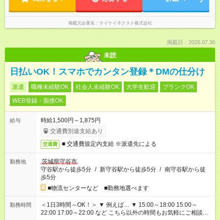
掲載元企業名
テイケイネクスト株式会社
掲載日：2026.07.30
未読
日払いOK！スマホでカンタン登録＊DMの仕分け
派遣
職種未経験OK
社会人未経験OK
大学生歓迎
ブランクOK
WEB登録・面接OK
時給1,500円～1,875円
給与
交通費別途支給あり
■ 交通費規定内支給 ※派遣先による
交通費
茨城県守谷市
勤務地
守谷駅から徒歩5分
/
新守谷駅から徒歩5分
/
南守谷駅から徒
歩5分
■物流センターなど ■勤務地選べます
＜1日3時間～OK！＞ ▼ 例えば… ▼ 15:00～18:00 15:00～
勤務時間
22:00 17:00～22:00 など こちら以外の時間もお気軽にご相談く