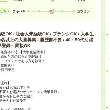
仕方
テキパキ
コツコツ
OK / 社会人未経験OK / ブランクOK / 大学生
10名以上の大量募集 / 履歴書不要 / 40～50代活躍
WEB登録・面接OK
無資格OK】【大学生活躍中】
始めた方の60％が未経験！
問！ブランクのある方も歓迎！
得支援あり
上採用予定
問
の流れ】
bまたはお電話で応募
不要！お電話orオンラインで簡単登録♪
者からお仕事のご紹介
見学＆お仕事決定
いただく『登録会』や、