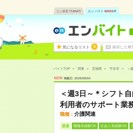
エン派遣
71454
件
エン バイト
82531
件
0
気になるリスト
保存した希
バイトTOP
関東
茨城県
守谷市
＜週
NEW
掲載日 :
2026
/
08
/
04
＜週3日～＊シフト
利用者のサポート業
介護関連
職種：
派遣
職種未経験OK
社会人未経験OK