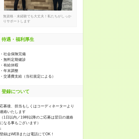
無資格・未経験でも大丈夫！私たちがしっか
りサポートします
待遇・福利厚生
・社会保険完備
・無料定期健診
・有給休暇
・年末調整
・交通費支給（当社規定による）
登録について
応募後、担当もしくはコーディネーターより
連絡いたします
（1日以内／19時以降のご応募は翌日の連絡
になる事もございます）
↓
登録はWEBまたは電話にてOK！