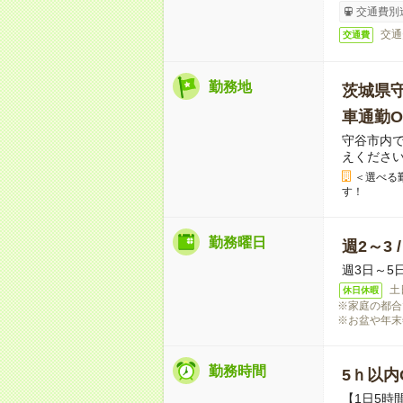
交通費別
交通
交通費
勤務地
茨城県
車通勤O
守谷市内
えくださ
＜選べる
す！
勤務曜日
週2～3 
週3日～5
土
休日休暇
※家庭の都合
※お盆や年末
勤務時間
5ｈ以内O
【1日5時