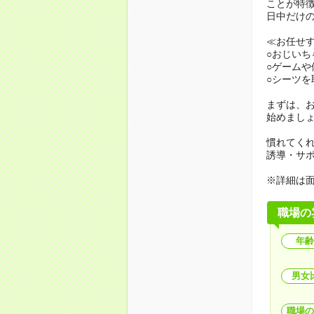
ことが特
日中だけ
≪お任せ
○おじい
○ゲームや
○シーツを
まずは、
始めまし
慣れてく
誘導・サ
※詳細は
職場の
年齢
男女
職場の