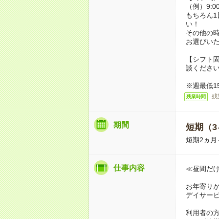
（例）9:0
もちろん1
い！
その他の
お選びい
【シフト
談くださ
※週最低1
残
残業時間
期間
短期（3
短期2ヵ
仕事内容
≪昼間だ
お年寄り
デイサー
利用者の