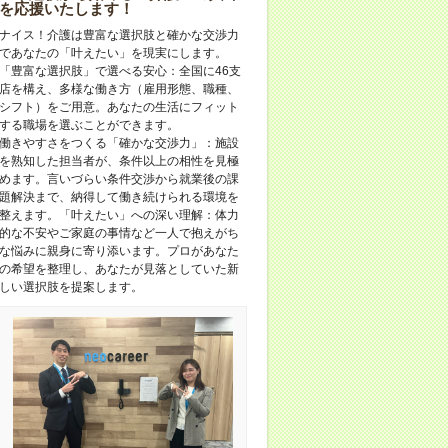
を応援いたします！
ナイス！介護は豊富な選択肢と確かな交渉力
であなたの「叶えたい」を現実にします。
「豊富な選択肢」で選べる安心：全国に46支
店を構え、多様な働き方（雇用形態、職種、
シフト）をご用意。あなたの生活にフィット
する職場を選ぶことができます。
働きやすさをつくる「確かな交渉力」：施設
を熟知した担当者が、条件以上の相性を見極
めます。言いづらい条件交渉から就業後の課
題解決まで、納得して働き続けられる環境を
整えます。「叶えたい」への深い理解：体力
的な不安やご家庭の事情など一人で抱えがち
な悩みに親身に寄り添います。プロがあなた
の希望を整理し、あなたが見落としていた新
しい選択肢を提案します。