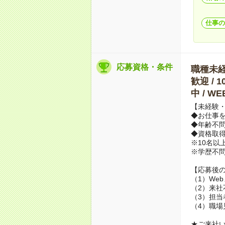
仕事の
応募資格・条件
職種未経験
歓迎 / 
中 / 
【未経験・
◆お仕事を
◆年齢不
◆資格取
※10名以
※学歴不
【応募後
（1）We
（2）来社
（3）担当
（4）職場
★ご来社