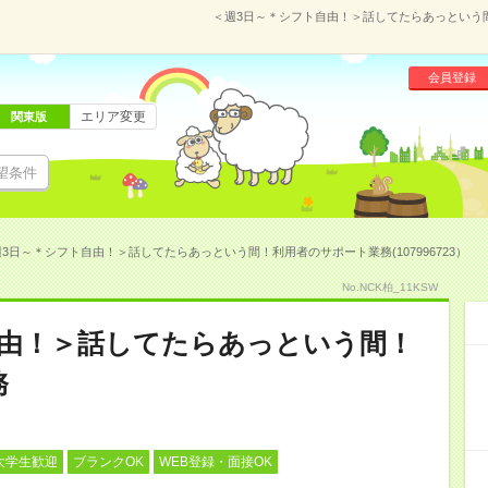
＜週3日～＊シフト自由！＞話してたらあっという間！
会員登録
エリア変更
関東版
望条件
3日～＊シフト自由！＞話してたらあっという間！利用者のサポート業務(107996723）
No.NCK柏_11KSW
自由！＞話してたらあっという間！
務
大学生歓迎
ブランクOK
WEB登録・面接OK