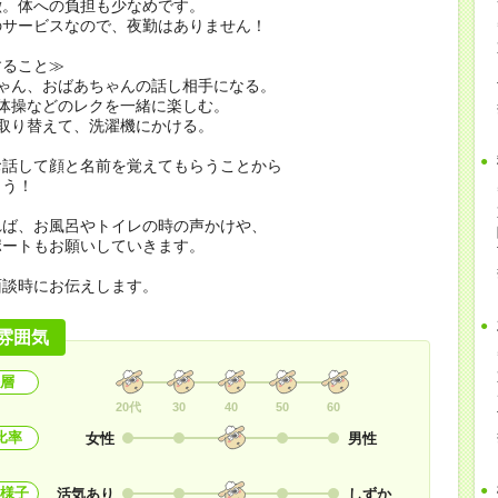
徴。体への負担も少なめです。
のサービスなので、夜勤はありません！
すること≫
ちゃん、おばあちゃんの話し相手になる。
体操などのレクを一緒に楽しむ。
取り替えて、洗濯機にかける。
お話して顔と名前を覚えてもらうことから
ょう！
れば、お風呂やトイレの時の声かけや、
ポートもお願いしていきます。
面談時にお伝えします。
雰囲気
層
20代
30
40
50
60
比率
女性
男性
様子
活気あり
しずか