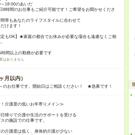
0～18:00のあいだ
日8時間のお仕事もご紹介可能です！ご希望をお聞かせくださ
時間帯もあなたのライフスタイルに合わせて
ただけます！
固定もOK】★家庭の都合でお休みが必要な場合も遠慮なくご相
い。
5時間以上の勤務が必要です
業はありません
ヶ月以内）
月～のお仕事です。開始日はご相談ください！ ★急募です！
け！介護度の低いお年寄りメイン≫
が日帰りで介護や生活のサポートを受ける
ビスの施設での仕事です。
方の介護度は低く、身体的介護が少ない