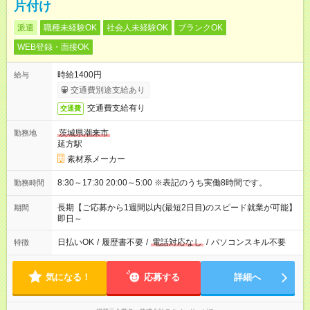
片付け
派遣
職種未経験OK
社会人未経験OK
ブランクOK
WEB登録・面接OK
時給1400円
給与
交通費別途支給あり
交通費支給有り
交通費
茨城県潮来市
勤務地
延方駅
素材系メーカー
8:30～17:30 20:00～5:00 ※表記のうち実働8時間です。
勤務時間
長期【ご応募から1週間以内(最短2日目)のスピード就業が可能】
期間
即日～
日払いOK
/
履歴書不要
/
電話対応なし
/
パソコンスキル不要
特徴
気になる！
応募する
詳細へ