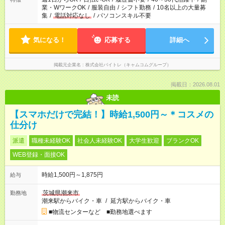
業・WワークOK
/
服装自由
/
シフト勤務
/
10名以上の大量募
集
/
電話対応なし
/
パソコンスキル不要
気になる！
応募する
詳細へ
掲載元企業名
株式会社バイトレ（キャムコムグループ）
掲載日：2026.08.01
未読
【スマホだけで完結！】時給1,500円～＊コスメの
仕分け
派遣
職種未経験OK
社会人未経験OK
大学生歓迎
ブランクOK
WEB登録・面接OK
時給1,500円～1,875円
給与
茨城県潮来市
勤務地
潮来駅からバイク・車
/
延方駅からバイク・車
■物流センターなど ■勤務地選べます