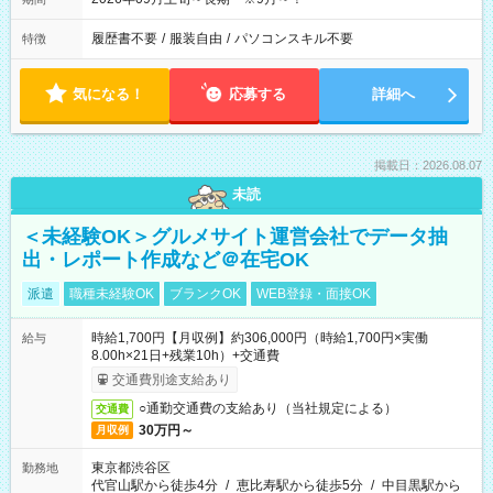
履歴書不要
/
服装自由
/
パソコンスキル不要
特徴
気になる！
応募する
詳細へ
掲載日：2026.08.07
未読
＜未経験OK＞グルメサイト運営会社でデータ抽
出・レポート作成など＠在宅OK
派遣
職種未経験OK
ブランクOK
WEB登録・面接OK
時給1,700円【月収例】約306,000円（時給1,700円×実働
給与
8.00h×21日+残業10h）+交通費
交通費別途支給あり
○通勤交通費の支給あり（当社規定による）
交通費
30万円～
月収例
東京都渋谷区
勤務地
代官山駅から徒歩4分
/
恵比寿駅から徒歩5分
/
中目黒駅から