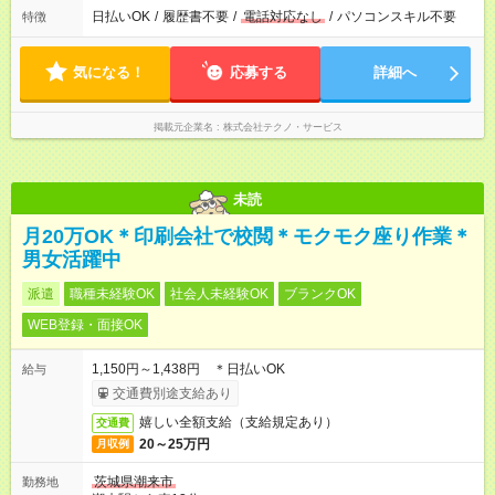
日払いOK
/
履歴書不要
/
電話対応なし
/
パソコンスキル不要
特徴
気になる！
応募する
詳細へ
掲載元企業名
株式会社テクノ・サービス
未読
月20万OK＊印刷会社で校閲＊モクモク座り作業＊
男女活躍中
派遣
職種未経験OK
社会人未経験OK
ブランクOK
WEB登録・面接OK
1,150円～1,438円 ＊日払いOK
給与
交通費別途支給あり
嬉しい全額支給（支給規定あり）
交通費
20～25万円
月収例
茨城県潮来市
勤務地