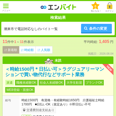
0
メニュー
気になる！
ログイン
検索結果
条件の変更
潮来市で電話対応なしのバイト一覧
11
1,405
件中
1
～
11
件表示
平均時給:
円
新着順
時給順
人気順
掲載日：2026.08.04
未読
NEW
＜時給1500円＊日払い可＞ラグジュアリーマン
ションで買い物代行などサポート業務
派遣
職種未経験OK
社会人未経験OK
大学生歓迎
ブランクOK
WEB登録・面接OK
時給1500円 有資格・有経験時給1650円 介護福祉士時給
給与
1700円 ■日払いOK（規定あり）※即日払い不可
交通費別途支給あり