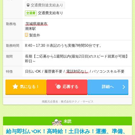
交通費別途支給あり
交通費支給有り
交通費
茨城県潮来市
勤務地
潮来駅
製造外
8:40～17:30 ※表記のうち実働7時間50分です。
勤務時間
長期【ご応募から1週間以内(最短2日目)のスピード就業が可能】
期間
即日～
日払いOK
/
履歴書不要
/
電話対応なし
/
パソコンスキル不要
特徴
気になる！
応募する
詳細へ
掲載元企業名
株式会社テクノ・サービス
未読
給与即払いOK！高時給！土日休み！運搬、準備、