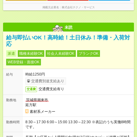
掲載元企業名
株式会社テクノ・サービス
未読
給与即払いOK！高時給！土日休み！準備・入荷対
応
派遣
職種未経験OK
社会人未経験OK
ブランクOK
WEB登録・面接OK
時給1250円
給与
交通費別途支給あり
交通費支給有り
交通費
茨城県潮来市
勤務地
延方駅
素材系メーカー
8:30～17:30 6:00～15:00 13:30～22:30 ※表記のうち実働8時間
勤務時間
です。