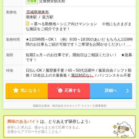
交通費全額支給
交通費
茨城県潮来市
勤務地
潮来駅
/
延方駅
＜選べる勤務地＞シニア向けマンション ※他にもさまざま
な施設をご紹介できます！
★1日5時間～OK！ （例）9:00～18:00のあいだ もちろん1日8時
勤務時間
間のお仕事もご紹介可能です！ご希望をお聞かせください！ ★
家庭の都合でお休みが必要な場合も遠慮なくご相談ください。
※週最低15時間以上の勤務が必要です
短期2ヵ月～のお仕事です。開始日はご相談ください！ ★急募
期間
です！
日払いOK
/
履歴書不要
/
40～50代活躍中
/
服装自由
/
シフト勤
特徴
務
/
10名以上の大量募集
/
電話対応なし
/
パソコンスキル不要
気になる！
応募する
詳細へ
掲載元企業名
株式会社ネオキャリア ナイス！介護事業部
興味のあるバイト
は、とりあえず保存しよう♪
保存した求人は、後からまとめて応募できるよ。
企業からアプローチが届くことも！