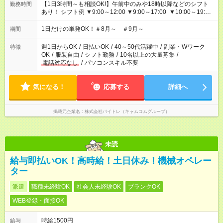
【1日3時間～も相談OK!】午前中のみや18時以降などのシフト
勤務時間
あり！ シフト例 ▼9:00～12:00 ▼9:00～17:00 ▼10:00～19:00
▼18:00～21:00
1日だけの単発OK！＃8月～ ＃9月～
期間
週1日からOK
/
日払いOK
/
40～50代活躍中
/
副業・Wワーク
特徴
OK
/
服装自由
/
シフト勤務
/
10名以上の大量募集
/
電話対応なし
/
パソコンスキル不要
気になる！
応募する
詳細へ
掲載元企業名
株式会社バイトレ（キャムコムグループ）
未読
給与即払いOK！高時給！土日休み！機械オペレー
ター
派遣
職種未経験OK
社会人未経験OK
ブランクOK
WEB登録・面接OK
時給1500円
給与