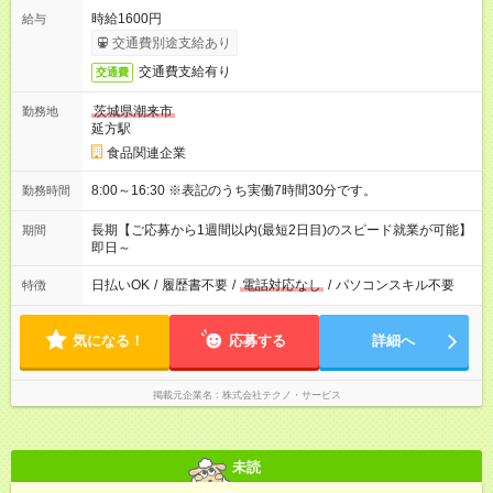
時給1600円
給与
交通費別途支給あり
交通費支給有り
交通費
茨城県潮来市
勤務地
延方駅
食品関連企業
8:00～16:30 ※表記のうち実働7時間30分です。
勤務時間
長期【ご応募から1週間以内(最短2日目)のスピード就業が可能】
期間
即日～
日払いOK
/
履歴書不要
/
電話対応なし
/
パソコンスキル不要
特徴
気になる！
応募する
詳細へ
掲載元企業名
株式会社テクノ・サービス
未読