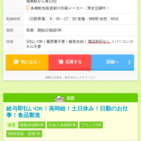
潮来駅から車13分
各種軟包装資材の印刷メーカー：男女活躍中！
〈日勤専属〉 8：30～17：30 実働：8時間 休憩：60分
勤務時間
長期 開始日相談OK
期間
日払いOK
/
履歴書不要
/
服装自由
/
電話対応なし
/
パソコンス
特徴
キル不要
気になる！
応募する
詳細へ
掲載元企業名
株式会社ニチギワールド
未読
給与即払いOK！高時給！土日休み！日勤のお仕
事！食品製造
派遣
職種未経験OK
社会人未経験OK
ブランクOK
WEB登録・面接OK