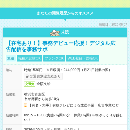
あなたの閲覧履歴からのオススメ
掲載日：2026.08.07
未読
【在宅あり！】事務デビュー応援！デジタル広
告配信を事務サポ
派遣
職種未経験OK
ブランクOK
WEB登録・面接OK
時給1530円 ※月収例：244,000円（月21日就業の際）
給与
交通費別途支給あり
全額支給
交通費
横浜市青葉区
勤務地
市が尾駅から徒歩10分
【有名・大手】有線テレビによる放送事業・広告事業など
09:15～18:00(実働7時間45分 休憩1時間) ※朝ゆっくりが嬉し
勤務時間
い！
2026年09月上旬～長期 ※9月～！
期間