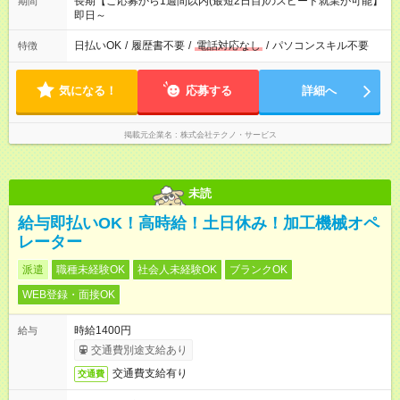
長期【ご応募から1週間以内(最短2日目)のスピード就業が可能】
期間
即日～
日払いOK
/
履歴書不要
/
電話対応なし
/
パソコンスキル不要
特徴
気になる！
応募する
詳細へ
掲載元企業名
株式会社テクノ・サービス
未読
給与即払いOK！高時給！土日休み！加工機械オペ
レーター
派遣
職種未経験OK
社会人未経験OK
ブランクOK
WEB登録・面接OK
時給1400円
給与
交通費別途支給あり
交通費支給有り
交通費