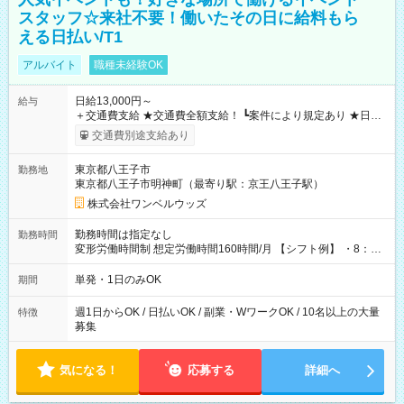
スタッフ☆来社不要！働いたその日に給料もら
える日払い/T1
アルバイト
職種未経験OK
日給13,000円～
給与
＋交通費支給 ★交通費全額支給！ ┗案件により規定あり ★日払
いOK！（規定あり） ┗働いたその日に現金GET♪ お仕事後はコ
交通費別途支給あり
ンビニATMから 日払い分を引き落とせます！ 【試用期間】試
用期間なし
東京都八王子市
勤務地
東京都八王子市明神町（最寄り駅：京王八王子駅）
株式会社ワンベルウッズ
勤務時間は指定なし
勤務時間
変形労働時間制 想定労働時間160時間/月 【シフト例】 ・8：00
～21：00
単発・1日のみOK
期間
週1日からOK / 日払いOK / 副業・WワークOK / 10名以上の大量
特徴
募集
気になる！
応募する
詳細へ