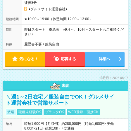
徒歩8分
●グルメサイト運営会社●
★10:00～19:00（休憩時間 12:00～13:00）
勤務時間
即日スタート ※急募 ○9月～、10月～スタートもご相談くだ
期間
さい♪
履歴書不要
/
服装自由
特徴
気になる！
応募する
詳細へ
掲載日：2026.08.07
未読
＼週1～2日在宅／服装自由でOK！グルメサイ
ト運営会社で営業サポート
派遣
職種未経験OK
ブランクOK
WEB登録・面接OK
時給1,600円【月収例】約288,000円（時給1,600円×実働
給与
8.00h×21日+残業10h）+交通費