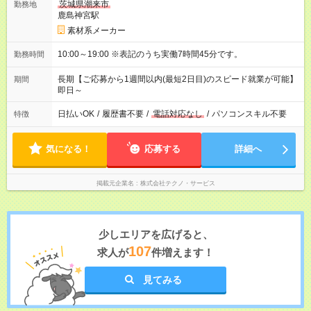
茨城県潮来市
勤務地
鹿島神宮駅
素材系メーカー
10:00～19:00 ※表記のうち実働7時間45分です。
勤務時間
長期【ご応募から1週間以内(最短2日目)のスピード就業が可能】
期間
即日～
日払いOK
/
履歴書不要
/
電話対応なし
/
パソコンスキル不要
特徴
気になる！
応募する
詳細へ
掲載元企業名
株式会社テクノ・サービス
少しエリアを広げると、
107
求人が
件増えます！
見てみる