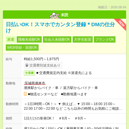
掲載日：2026.08.04
未読
NEW
日払いOK！スマホでカンタン登録＊DMの仕分
け
派遣
職種未経験OK
社会人未経験OK
大学生歓迎
ブランクOK
WEB登録・面接OK
時給1,500円～1,875円
給与
交通費別途支給あり
■ 交通費規定内支給 ※派遣先による
交通費
茨城県潮来市
勤務地
潮来駅からバイク・車
/
延方駅からバイク・車
■物流センターなど ■勤務地選べます
＜1日3時間～OK！＞ ▼ 例えば… ▼ 15:00～18:00 15:00～
勤務時間
22:00 17:00～22:00 など こちら以外の時間もお気軽にご相談く
ださい！
1日だけの単発OK！ ＃8月～ ＃9月～
期間
週1日からOK
/
日払いOK
/
履歴書不要
/
40～50代活躍中
/
副
特徴