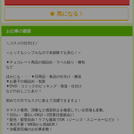
気になる！
お仕事の概要
＼コスメの仕分け／
＜とってもシンプルなので未経験でも安心！＞
▼チョコレート商品の箱詰め・ラベル貼り・梱包
など
ほかにも・・・▼日用品・食品の仕分け・搬送
▼お菓子の箱詰め・包装
▼DVD・コミックのピッキング・発送・仕分け
などのおしごとあり！
初めての方でもスグに覚えて活躍できますよ！
※マスク着用、消毒など感染防止を徹底している現場も多数。
＊日払い・週払いOK(2～3営業日後振込)！
＊髪色・髪型自由！ラフな服装でOK（ジーンズ・スニーカーなど)）！
＊来社不要！WEBから登録OK！
＊冷暖房完備のお仕事多数！