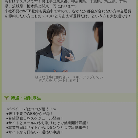
もぜひオススメです！お仕事は東京都、神奈川県、千葉県、埼玉県、群馬
県、茨城県、栃木県と関東一円にあります♪
来社不要のWEB登録も実施中ですので、なかなか都合が合わない方や交通費
を節約したい方にもおススメ♪とりあえず登録だけ、という方も大歓迎です♪
様々な仕事に触れ合い、スキルアップしてい
く皆さんをサポートします！
待遇・福利厚生
≪“バイトレ”はココが違う！≫
●来社不要でWEBから登録！
●希望勤務日をスケジュール登録！
●サイトとメールのやり取りだけで就業開始可能！
●就業当日はサイトからボタンひとつで出勤報告！
●サイトから日払い・週払い申請！