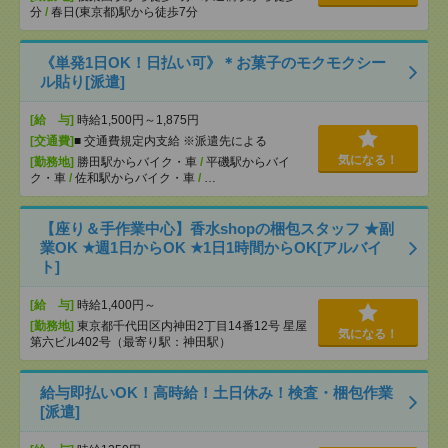
分
/
春日(東京都)駅から徒歩7分
《単発1日OK！日払い可》＊お菓子のモクモクシー
ル貼り[派遣]
[給 与]
時給1,500円～1,875円
[交通費]
■ 交通費規定内支給 ※派遣先による
気になる！
[勤務地]
勝田駅からバイク・車
/
平磯駅からバイ
ク・車
/
佐和駅からバイク・車
/
…
【座り＆手作業中心】香水shopの梱包スタッフ ★副
業OK ★週1日からOK ★1日1時間からOK[アルバイ
ト]
[給 与]
時給1,400円～
[勤務地]
東京都千代田区内神田2丁目14番12号 星屋
気になる！
第六ビル402号（最寄り駅：神田駅）
給与即払いOK！高時給！土日休み！検査・梱包作業
[派遣]