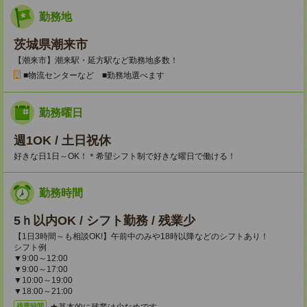
勤務地
茨城県潮来市
【潮来市】潮来駅・延方駅など勤務地多数！
■物流センターなど ■勤務地選べます
勤務曜日
週1OK / 土日祝休
好きな日1日～OK！＊希望シフト制で好きな曜日で働ける！
勤務時間
5ｈ以内OK / シフト勤務 / 残業少
【1日3時間～も相談OK!】午前中のみや18時以降などのシフトあり！
シフト例
▼9:00～12:00
▼9:00～17:00
▼10:00～19:00
▼18:00～21:00
★基本的に残業は少なめです。
残業時間