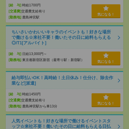
[給 与]
時給1700円
[交通費]
交通費支給有り
気になる！
[勤務地]
鹿島神宮駅
ちいさいかわいいキャラのイベントも！好きな場所
で働ける☆来社不要！働いたその日に給料もらえる
◎/T1[アルバイト]
[給 与]
日給13,000円～
[勤務地]
東京都新宿区新宿（最寄り駅：新宿駅）
気になる！
給与即払いOK！高時給！土日休み！仕分け、除去作
業など[派遣]
[給 与]
時給1450円
[交通費]
交通費支給有り
気になる！
[勤務地]
鹿島神宮駅から車13分
人気イベントも！好きな場所で働けるイベントスタ
ッフ☆来社不要！働いたその日に給料もらえる日払