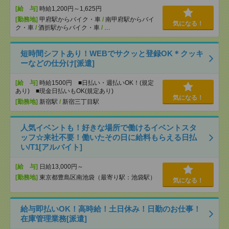
[給 与]
時給1,200円～1,625円
[勤務地]
甲府駅からバイク・車
/
南甲府駅からバイ
気になる！
ク・車
/
酒折駅からバイク・車
/
…
短時間シフトあり！WEBでサクッと登録OK＊クッキ
ーなどの仕分け[派遣]
[給 与]
時給1500円 ■日払い・週払いOK！(規定
あり) ■現金日払いもOK(規定あり)
気になる！
[勤務地]
新宿駅
/
新宿三丁目駅
人気イベントも！好きな場所で働けるイベントスタ
ッフ☆来社不要！働いたその日に給料もらえる日払
い/T1[アルバイト]
[給 与]
日給13,000円～
[勤務地]
東京都豊島区南池袋（最寄り駅：池袋駅）
気になる！
給与即払いOK！高時給！土日休み！日勤のお仕事！
在庫管理業務[派遣]