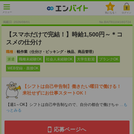
0
メニュー
気になる！
ログイン
掲載日 :2026
/
08
/
01
No.BAIT8110416GT24
【スマホだけで完結！】時給1,500円～＊コ
スメの仕分け
職種：
軽作業（仕分け・ピッキング・検品、商品管理）
派遣
職種未経験OK
社会人未経験OK
大学生歓迎
ブランクOK
WEB登録・面接OK
【シフトは自己申告制】働きたい曜日で働ける！
来社せずにお仕事スタートOK！
【週1～OK】シフトは自己申告制なので、自分の都合で働けちゃ
...も
っとみる
応募ページへ