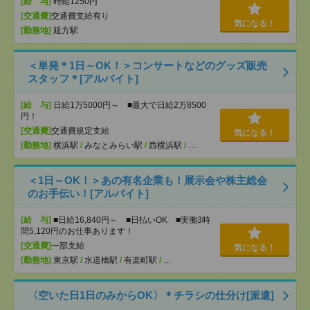
[給 与]
時給1250円
[交通費]
交通費支給有り
気になる！
[勤務地]
延方駅
＜単発＊1日～OK！＞コンサートなどのグッズ販売
スタッフ＊[アルバイト]
[給 与]
日給1万5000円～ ■最大で日給2万8500
円！
[交通費]
交通費規定支給
気になる！
[勤務地]
横浜駅
/
みなとみらい駅
/
西横浜駅
/
…
＜1日～OK！＞あの有名企業も！展示会や株主総会
のお手伝い！[アルバイト]
[給 与]
■日給16,840円～ ■日払いOK ■実働3時
間5,120円のお仕事あります！
[交通費]
一部支給
気になる！
[勤務地]
東京駅
/
水道橋駅
/
有楽町駅
/
…
〈空いた日1日のみからOK〉＊チラシの仕分け[派遣]