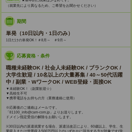
（就業先により異なるため、ご希望をお聞かせください）
期間
単発（10日以内・1日のみ）
1日だけの単発OK！＃8月～ ＃9月～
応募資格・条件
職種未経験OK / 社会人未経験OK / ブランクOK /
大学生歓迎 / 10名以上の大量募集 / 40～50代活躍
中 / 副業・WワークOK / WEB登録・面接OK
▼未経験OK！（副業歓迎☆）
▼高校生不可
▼携帯電話をお持ちの方（業務連絡に使用）
※応募後のご連絡はメールです。
「81100_info@cam-com.jp」よりお送りします。
ドメイン指定受信の解除をお願いします。
※30日以内の派遣就業する場合、派遣法改正により、60歳以上、学生、生
業収入または世帯収入500万円以上のいずれかに該当する方が対象です(学