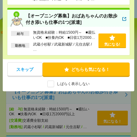
おすすめ
ン駅 / リゾートゲートウェイ・ステー
ション駅 / …
【オープニング募集】おばあちゃんのお散歩
付き添いも仕事の1つ[派遣]
説明会参加で全員に【現金2千円相当プレゼント】生
無資格未経験：時給1500円～ ■週払
給与
活のお手伝い[派遣]
いOK ■扶養内OK ■日収1万2000円
以上
武蔵小杉駅 / 武蔵新城駅 / 元住吉駅 /
気になる!
勤務地
[給 与]
無資格未経験：時給1330円～ ■週払い
…
OK ■扶養内OK ■日収1万640円以上
[交通費]
交通費全額支給
気になる！
[勤務地]
東京ディズニーランド・ステーション駅
/
スキップ
どちらも気になる！
東京ディズニーシー・ステーション駅
/
リゾートゲ
ートウェイ・ステーション駅
/
…
しばらく表示しない
【オープニング募集】おばあちゃんのお散歩付き添
いも仕事の1つ[派遣]
[給 与]
無資格未経験：時給1500円～ ■週払い
OK ■扶養内OK ■日収1万2000円以上
[交通費]
交通費全額支給
気になる！
[勤務地]
武蔵小杉駅
/
武蔵新城駅
/
元住吉駅
/
…