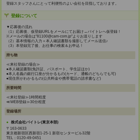
登録スタッフさんにとって利便性のよい会社を目指しております。
登録について
▼応募後の流れ
（1）応募後、仮登録URLをメールにてお届け→バイトレへ仮登録！
※メールの場合は"81100@cam-com.jp"よりお送りします
（2）基本情報の入力＋本人確認書類を撮影してメール送信♪
（3）本登録完了後、お仕事の検索＆お申込！
持ち物
≪来社登録の場合≫
●本人確認書類(免許証、パスポート、学生証ほか)
●本人名義の銀行口座が分かるもの(カード、通帳のどちらでも可)
●現住所がわかるもの(公共料金や携帯電話の請求書など)
所要時間
≪来社登録≫1時間程度
≪WEB登録≫30分程度
登録場所
株式会社バイトレ(東京本部)
〒163-0633
東京都新宿区西新宿1-25-1 新宿センタービル32階
TEL：0120-49-0451