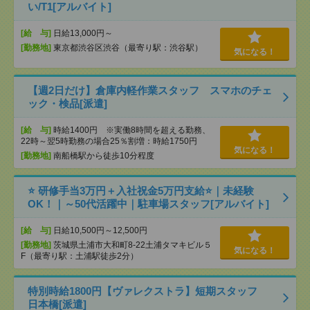
い/T1[アルバイト]
[給 与]
日給13,000円～
[勤務地]
東京都渋谷区渋谷（最寄り駅：渋谷駅）
気になる！
【週2日だけ】倉庫内軽作業スタッフ スマホのチェ
ック・検品[派遣]
[給 与]
時給1400円 ※実働8時間を超える勤務、
22時～翌5時勤務の場合25％割増：時給1750円
気になる！
[勤務地]
南船橋駅から徒歩10分程度
⭐ 研修手当3万円＋入社祝金5万円支給⭐｜未経験
OK！｜～50代活躍中｜駐車場スタッフ[アルバイト]
[給 与]
日給10,500円～12,500円
[勤務地]
茨城県土浦市大和町8-22土浦タマキビル５
気になる！
F（最寄り駅：土浦駅徒歩2分）
特別時給1800円【ヴァレクストラ】短期スタッフ
日本橋[派遣]