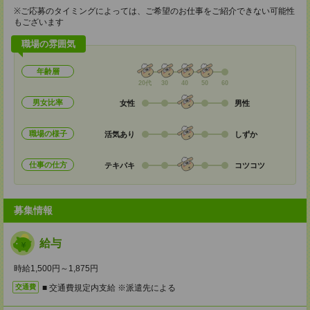
※ご応募のタイミングによっては、ご希望のお仕事をご紹介できない可能性
もございます
職場の雰囲気
年齢層
20代
30
40
50
60
男女比率
女性
男性
職場の様子
活気あり
しずか
仕事の仕方
テキパキ
コツコツ
募集情報
給与
時給1,500円～1,875円
■ 交通費規定内支給 ※派遣先による
交通費