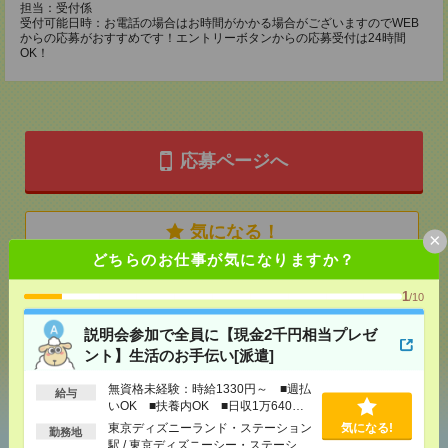
担当：受付係
受付可能日時：お電話の場合はお時間がかかる場合がございますのでWEB
からの応募がおすすめです！エントリーボタンからの応募受付は24時間
OK！
応募ページへ
気になる！
×
どちらのお仕事が気になりますか？
1
メール
LINE
/10
で送る
で送る
説明会参加で全員に【現金2千円相当プレゼ
ント】生活のお手伝い[派遣]
シェア
ツイート
ブックマーク
無資格未経験：時給1330円～ ■週払
給与
いOK ■扶養内OK ■日収1万640円
以上
東京ディズニーランド・ステーション
気になる!
勤務地
あなたの閲覧履歴からの
駅 / 東京ディズニーシー・ステーショ