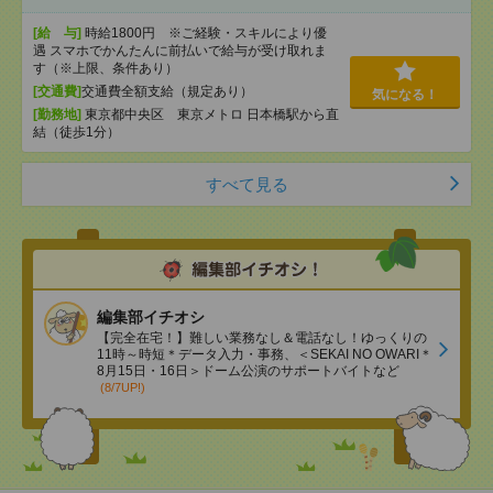
[給 与]
時給1800円 ※ご経験・スキルにより優
遇 スマホでかんたんに前払いで給与が受け取れま
す（※上限、条件あり）
[交通費]
交通費全額支給（規定あり）
気になる！
[勤務地]
東京都中央区 東京メトロ 日本橋駅から直
結（徒歩1分）
すべて見る
編集部イチオシ
【完全在宅！】難しい業務なし＆電話なし！ゆっくりの
11時～時短＊データ入力・事務、＜SEKAI NO OWARI＊
8月15日・16日＞ドーム公演のサポートバイトなど
(8/7UP!)