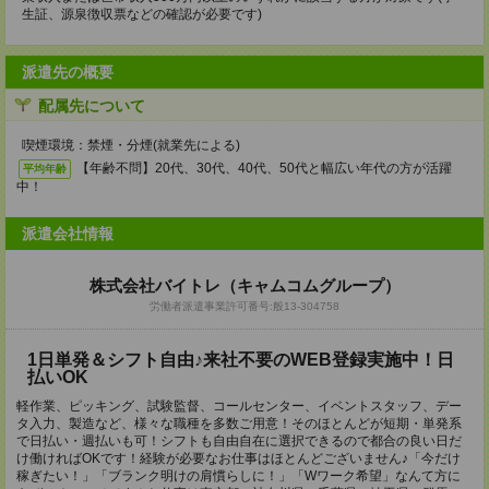
生証、源泉徴収票などの確認が必要です)
派遣先の概要
配属先について
喫煙環境：禁煙・分煙(就業先による)
【年齢不問】20代、30代、40代、50代と幅広い年代の方が活躍
平均年齢
中！
派遣会社情報
株式会社バイトレ（キャムコムグループ）
労働者派遣事業許可番号:般13-304758
1日単発＆シフト自由♪来社不要のWEB登録実施中！日
払いOK
軽作業、ピッキング、試験監督、コールセンター、イベントスタッフ、デー
タ入力、製造など、様々な職種を多数ご用意！そのほとんどが短期・単発系
で日払い・週払いも可！シフトも自由自在に選択できるので都合の良い日だ
け働ければOKです！経験が必要なお仕事はほとんどございません♪「今だけ
稼ぎたい！」「ブランク明けの肩慣らしに！」「Wワーク希望」なんて方に