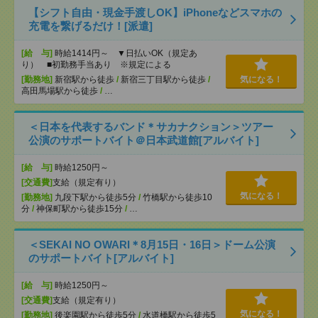
【シフト自由・現金手渡しOK】iPhoneなどスマホの
充電を繋げるだけ！[派遣]
[給 与]
時給1414円～ ▼日払いOK（規定あ
り） ■初勤務手当あり ※規定による
[勤務地]
新宿駅から徒歩
/
新宿三丁目駅から徒歩
/
気になる！
高田馬場駅から徒歩
/
…
＜日本を代表するバンド＊サカナクション＞ツアー
公演のサポートバイト＠日本武道館[アルバイト]
[給 与]
時給1250円～
[交通費]
支給（規定有り）
気になる！
[勤務地]
九段下駅から徒歩5分
/
竹橋駅から徒歩10
分
/
神保町駅から徒歩15分
/
…
＜SEKAI NO OWARI＊8月15日・16日＞ドーム公演
のサポートバイト[アルバイト]
[給 与]
時給1250円～
[交通費]
支給（規定有り）
気になる！
[勤務地]
後楽園駅から徒歩5分
/
水道橋駅から徒歩5