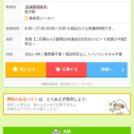
茨城県潮来市
勤務地
延方駅
素材系メーカー
8:30～17:30 20:00～5:00 ※表記のうち実働8時間です。
勤務時間
長期【ご応募から1週間以内(最短2日目)のスピード就業が可能】
期間
即日～
日払いOK
/
履歴書不要
/
電話対応なし
/
パソコンスキル不要
特徴
気になる！
応募する
詳細へ
掲載元企業名
株式会社テクノ・サービス
興味のあるバイト
は、とりあえず保存しよう♪
保存した求人は、後からまとめて応募できるよ。
企業からアプローチが届くことも！
未読