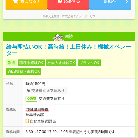
気になる！
応募する
詳細へ
掲載元企業名
株式会社テクノ・サービス
未読
給与即払いOK！高時給！土日休み！機械オペレー
ター
派遣
職種未経験OK
社会人未経験OK
ブランクOK
WEB登録・面接OK
時給1500円
給与
交通費別途支給あり
交通費支給有り
交通費
茨城県潮来市
勤務地
鹿島神宮駅
自動車輸送関係
8:30～17:30 17:20～2:05 ※表記のうち実働8時間です。
勤務時間