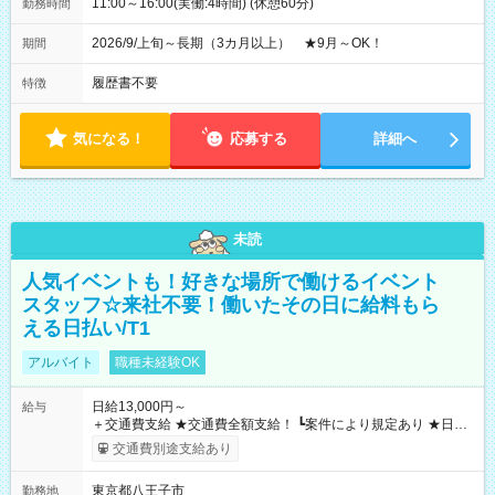
11:00～16:00(実働:4時間) (休憩60分)
勤務時間
2026/9/上旬～長期（3カ月以上） ★9月～OK！
期間
履歴書不要
特徴
気になる！
応募する
詳細へ
未読
人気イベントも！好きな場所で働けるイベント
スタッフ☆来社不要！働いたその日に給料もら
える日払い/T1
アルバイト
職種未経験OK
日給13,000円～
給与
＋交通費支給 ★交通費全額支給！ ┗案件により規定あり ★日払
いOK！（規定あり） ┗働いたその日に現金GET♪ お仕事後はコ
交通費別途支給あり
ンビニATMから 日払い分を引き落とせます！ 【試用期間】試
用期間なし
東京都八王子市
勤務地