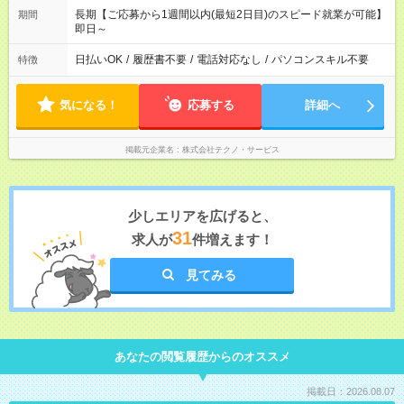
長期【ご応募から1週間以内(最短2日目)のスピード就業が可能】
期間
即日～
日払いOK
/
履歴書不要
/
電話対応なし
/
パソコンスキル不要
特徴
気になる！
応募する
詳細へ
掲載元企業名
株式会社テクノ・サービス
少しエリアを広げると、
31
求人が
件増えます！
見てみる
あなたの閲覧履歴からのオススメ
掲載日：2026.08.07