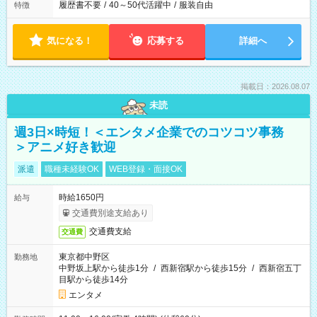
履歴書不要
/
40～50代活躍中
/
服装自由
特徴
気になる！
応募する
詳細へ
掲載日：2026.08.07
未読
週3日×時短！＜エンタメ企業でのコツコツ事務
＞アニメ好き歓迎
派遣
職種未経験OK
WEB登録・面接OK
時給1650円
給与
交通費別途支給あり
交通費支給
交通費
東京都中野区
勤務地
中野坂上駅から徒歩1分
/
西新宿駅から徒歩15分
/
西新宿五丁
目駅から徒歩14分
エンタメ