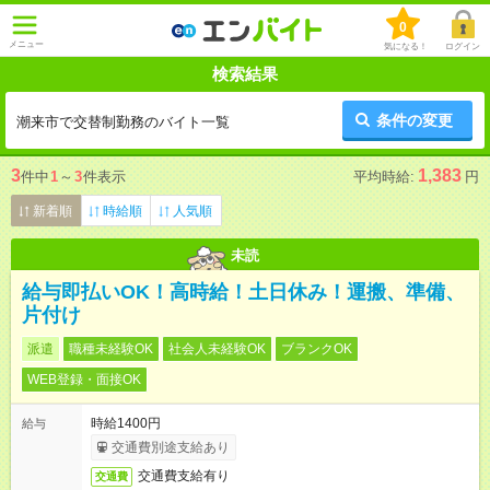
0
メニュー
気になる！
ログイン
検索結果
条件の変更
潮来市で交替制勤務のバイト一覧
3
1,383
件中
1
～
3
件表示
平均時給:
円
新着順
時給順
人気順
未読
給与即払いOK！高時給！土日休み！運搬、準備、
片付け
派遣
職種未経験OK
社会人未経験OK
ブランクOK
WEB登録・面接OK
時給1400円
給与
交通費別途支給あり
交通費支給有り
交通費