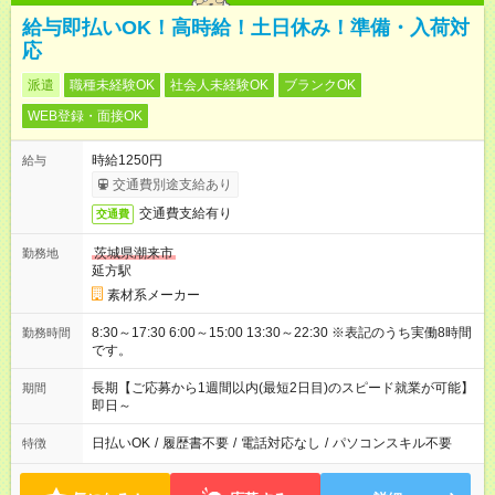
給与即払いOK！高時給！土日休み！準備・入荷対
応
派遣
職種未経験OK
社会人未経験OK
ブランクOK
WEB登録・面接OK
時給1250円
給与
交通費別途支給あり
交通費支給有り
交通費
茨城県潮来市
勤務地
延方駅
素材系メーカー
8:30～17:30 6:00～15:00 13:30～22:30 ※表記のうち実働8時間
勤務時間
です。
長期【ご応募から1週間以内(最短2日目)のスピード就業が可能】
期間
即日～
日払いOK
/
履歴書不要
/
電話対応なし
/
パソコンスキル不要
特徴