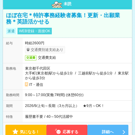
未読
ほぼ在宅＊特許事務経験者募集！更新・出願業
務＊英語活かせる
派遣
WEB登録・面接OK
時給2600円
給与
交通費別途支給あり
交通費支給
交通費
東京都千代田区
勤務地
大手町(東京都)駅から徒歩1分
/
三越前駅から徒歩1分
/
東京駅
から徒歩3分
IT・通信
9:00～17:00(実働:7時間) (休憩60分)
勤務時間
2026/9/上旬～長期（3カ月以上） ★9月～OK！
期間
履歴書不要
/
40～50代活躍中
特徴
気になる！
応募する
詳細へ