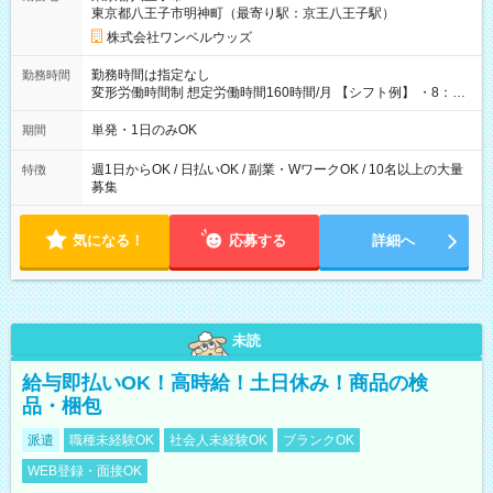
東京都八王子市明神町（最寄り駅：京王八王子駅）
株式会社ワンベルウッズ
勤務時間は指定なし
勤務時間
変形労働時間制 想定労働時間160時間/月 【シフト例】 ・8：00
～21：00
単発・1日のみOK
期間
週1日からOK / 日払いOK / 副業・WワークOK / 10名以上の大量
特徴
募集
気になる！
応募する
詳細へ
未読
給与即払いOK！高時給！土日休み！商品の検
品・梱包
派遣
職種未経験OK
社会人未経験OK
ブランクOK
WEB登録・面接OK