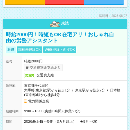
掲載日：2026.08.07
未読
時給2000円！時短もOK在宅アリ！おしゃれ自
由の労務アシスタント
派遣
職種未経験OK
WEB登録・面接OK
時給2000円
給与
交通費別途支給あり
交通費支給
交通費
東京都千代田区
勤務地
大手町(東京都)駅から徒歩1分
/
東京駅から徒歩2分
/
日本橋
(東京都)駅から徒歩4分
電力関係企業
9:00～18:00(実働:8時間) (休憩60分)
勤務時間
2026/9/上旬～長期（3カ月以上） ★9月～OK！
期間