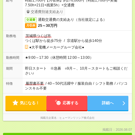
時給1,700円【月収例】約276,000円（時給1,700円×実働
給与
7.50h×21日+残業5h）+交通費
交通費別途支給あり
通勤交通費の支給あり（当社規定による）
交通費
25～30万円
月収例
茨城県つくば市
勤務地
つくば駅から徒歩75分
/
宗道駅から徒歩140分
●大手電機メーカーグループ会社●
★9:00～17:30（休憩時間 12:00～13:00）
勤務時間
即日スタート ※急募 ○9月～、10月～スタートもご相談くだ
期間
さい♪
履歴書不要
/
40～50代活躍中
/
服装自由
/
シフト勤務
/
パソコ
特徴
ンスキル不要
気になる！
応募する
詳細へ
掲載元企業名
ヒューマンリソシア株式会社
掲載日：2026.08.07