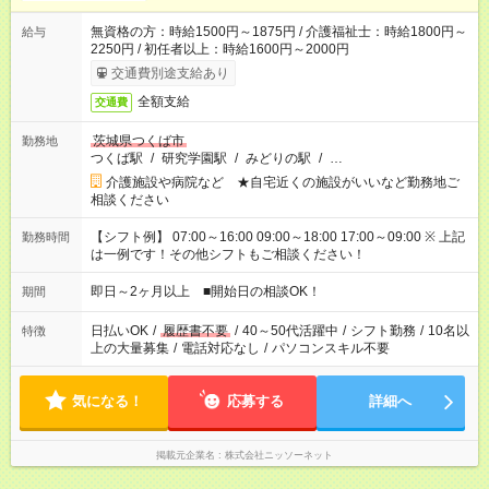
無資格の方：時給1500円～1875円 / 介護福祉士：時給1800円～
給与
2250円 / 初任者以上：時給1600円～2000円
交通費別途支給あり
全額支給
交通費
茨城県つくば市
勤務地
つくば駅
/
研究学園駅
/
みどりの駅
/
…
介護施設や病院など ★自宅近くの施設がいいなど勤務地ご
相談ください
【シフト例】 07:00～16:00 09:00～18:00 17:00～09:00 ※ 上記
勤務時間
は一例です！その他シフトもご相談ください！
即日～2ヶ月以上 ■開始日の相談OK！
期間
日払いOK
/
履歴書不要
/
40～50代活躍中
/
シフト勤務
/
10名以
特徴
上の大量募集
/
電話対応なし
/
パソコンスキル不要
気になる！
応募する
詳細へ
掲載元企業名
株式会社ニッソーネット