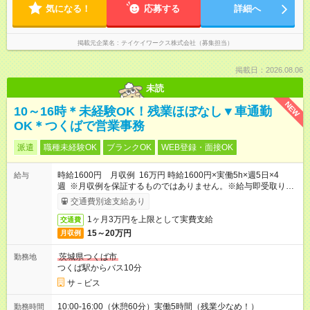
気になる！
応募する
詳細へ
掲載元企業名
テイケイワークス株式会社（募集担当）
掲載日：2026.08.06
未読
NEW
10～16時＊未経験OK！残業ほぼなし▼車通勤
OK＊つくばで営業事務
派遣
職種未経験OK
ブランクOK
WEB登録・面接OK
時給1600円 月収例 16万円 時給1600円×実働5h×週5日×4
給与
週 ※月収例を保証するものではありません。※給与即受取りサ
ービス利用可（利用条件有）
交通費別途支給あり
1ヶ月3万円を上限として実費支給
交通費
15～20万円
月収例
茨城県つくば市
勤務地
つくば駅からバス10分
サ－ビス
10:00-16:00（休憩60分）実働5時間（残業少なめ！）
勤務時間