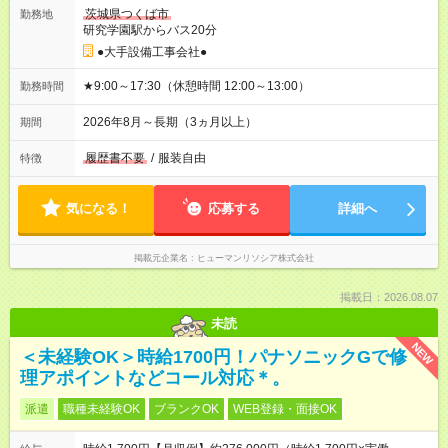
茨城県つくば市
勤務地
研究学園駅からバス20分
●大手設備工事会社●
★9:00～17:30（休憩時間 12:00～13:00）
勤務時間
2026年8月～長期（3ヵ月以上）
期間
履歴書不要
/
服装自由
特徴
気になる！
応募する
詳細へ
掲載元企業名
ヒューマンリソシア株式会社
掲載日：2026.08.07
未読
NEW
＜未経験OK＞時給1700円！パナソニックGで修
理アポイントなどコール対応＊。
派遣
職種未経験OK
ブランクOK
WEB登録・面接OK