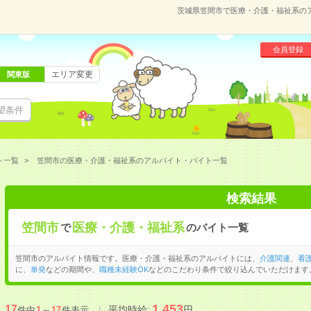
茨城県笠間市で医療・介護・福祉系の
会員登録
エリア変更
関東版
望条件
ト一覧
笠間市の医療・介護・福祉系のアルバイト・バイト一覧
検索結果
笠間市
医療・介護・福祉系
で
のバイト一覧
笠間市のアルバイト情報です。医療・介護・福祉系のアルバイトには、
介護関連
、
看
に、
単発
などの期間や、
職種未経験OK
などのこだわり条件で絞り込んでいただけます
1,453
17
平均時給:
円
件中
1
～
17
件表示