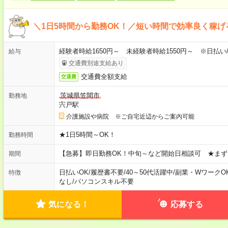
＼1日5時間から勤務OK！／短い時間で効率良く稼げ
経験者時給1650円～ 未経験者時給1550円～ ※日払い
給与
交通費別途支給あり
交通費全額支給
交通費
茨城県笠間市
勤務地
宍戸駅
介護施設や病院 ※ご自宅近辺からご案内可能
★1日5時間～OK！
勤務時間
【急募】即日勤務OK！中旬～など開始日相談可 ★まず
期間
日払いOK
/
履歴書不要
/
40～50代活躍中
/
副業・WワークO
特徴
なし
/
パソコンスキル不要
気になる！
応募する