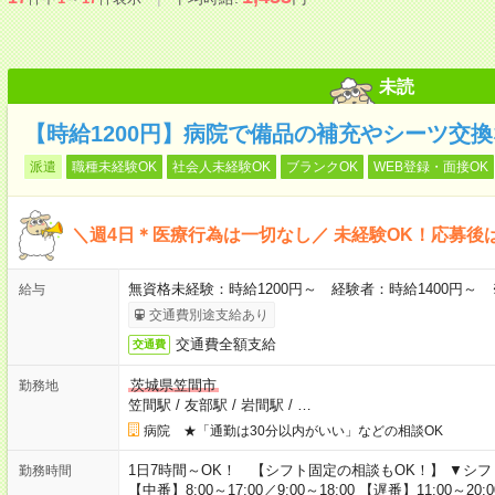
未読
【時給1200円】病院で備品の補充やシーツ交換
派遣
職種未経験OK
社会人未経験OK
ブランクOK
WEB登録・面接OK
＼週4日＊医療行為は一切なし／ 未経験OK！応募後
無資格未経験：時給1200円～ 経験者：時給1400円～
給与
交通費別途支給あり
交通費全額支給
交通費
茨城県笠間市
勤務地
笠間駅
/
友部駅
/
岩間駅
/
…
病院 ★「通勤は30分以内がいい」などの相談OK
1日7時間～OK！ 【シフト固定の相談もOK！】 ▼シフト例 【早
勤務時間
【中番】8:00～17:00／9:00～18:00 【遅番】11:00～2