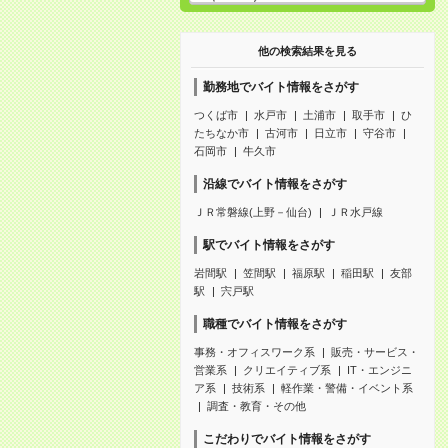
他の検索結果を見る
勤務地でバイト情報をさがす
つくば市
水戸市
土浦市
取手市
ひ
たちなか市
古河市
日立市
守谷市
石岡市
牛久市
沿線でバイト情報をさがす
ＪＲ常磐線(上野－仙台)
ＪＲ水戸線
駅でバイト情報をさがす
岩間駅
笠間駅
福原駅
稲田駅
友部
駅
宍戸駅
職種でバイト情報をさがす
事務・オフィスワーク系
販売・サービス・
営業系
クリエイティブ系
IT・エンジニ
ア系
技術系
軽作業・警備・イベント系
調査・教育・その他
こだわりでバイト情報をさがす