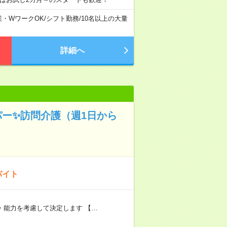
業・WワークOK
/
シフト勤務
/
10名以上の大量
詳細へ
パー✨訪問介護（週1日から
バイト
験・能力を考慮して決定します 【…