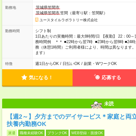
茨城県笠間市
勤務地
茨城県笠間市
笠間（最寄り駅：笠間駅）
ユースタイルラボラトリー株式会社
シフト制
勤務時間
1日あたりの実働時間：最大8時間/日 【夜勤】 22：00～翌
務時間例 ＊＊ ■22時から翌7時 ■23時から翌8時 ■2
務（休憩1時間）ご利用者様により、時間は異なります。
ます）
週1日からOK / 日払いOK / 副業・WワークOK
特徴
気になる！
応募する
未読
【週2～】夕方までのデイサービス＊家庭と両
扶養内勤務OK
派遣
職種未経験OK
ブランクOK
WEB登録・面接OK