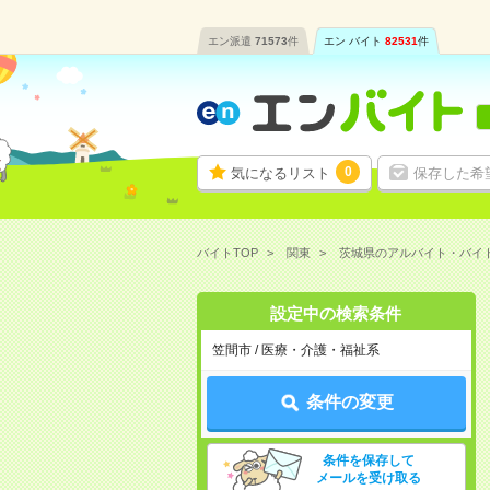
エン派遣
71573
件
エン バイト
82531
件
0
気になるリスト
保存した希
バイトTOP
関東
茨城県のアルバイト・バイ
設定中の検索条件
笠間市 / 医療・介護・福祉系
条件の変更
条件を保存して
メールを受け取る