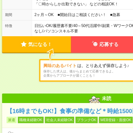
「〇時からしか出勤できない」 などの相談OK！
2ヶ月～OK ■開始日はご相談ください！ ■急募
期間
日払いOK
/
履歴書不要
/
40～50代活躍中
/
副業・WワークO
特徴
なし
/
パソコンスキル不要
気になる！
応募する
興味のあるバイト
は、とりあえず保存しよう♪
保存した求人は、後からまとめて応募できるよ。
企業からアプローチが届くことも！
未読
【16時までもOK!】食事の準備など＊時給150
派遣
職種未経験OK
社会人未経験OK
ブランクOK
WEB登録・面接OK