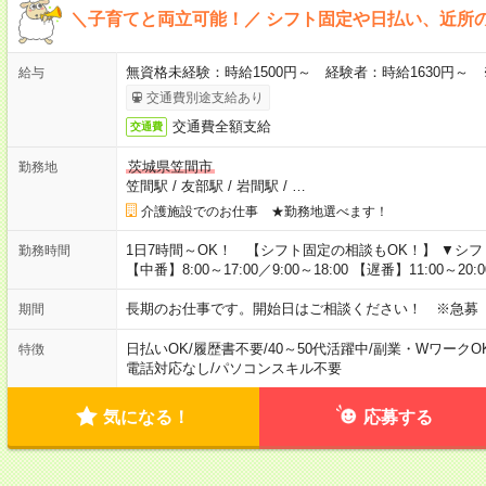
＼子育てと両立可能！／ シフト固定や日払い、近所
無資格未経験：時給1500円～ 経験者：時給1630円～
給与
交通費別途支給あり
交通費全額支給
交通費
茨城県笠間市
勤務地
笠間駅
/
友部駅
/
岩間駅
/
…
介護施設でのお仕事 ★勤務地選べます！
1日7時間～OK！ 【シフト固定の相談もOK！】 ▼シフト例 【早
勤務時間
【中番】8:00～17:00／9:00～18:00 【遅番】11:00～20:00
長期のお仕事です。開始日はご相談ください！ ※急募
期間
日払いOK
/
履歴書不要
/
40～50代活躍中
/
副業・WワークO
特徴
電話対応なし
/
パソコンスキル不要
気になる！
応募する