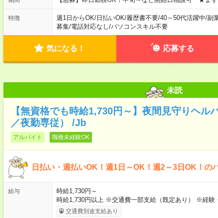
週1日からOK
/
日払いOK
/
履歴書不要
/
40～50代活躍中
/
副
特徴
募集
/
電話対応なし
/
パソコンスキル不要
気になる！
応募する
未読
【無資格でも時給1,730円～】夜間見守りヘル
／夜勤専従） /Jb
アルバイト
職種未経験OK
日払い・週払いOK！週1日～OK！週2～3日OK！の
時給1,730円～
給与
時給1,730円以上 ※交通費一部支給（既定あり） ※経
交通費別途支給あり