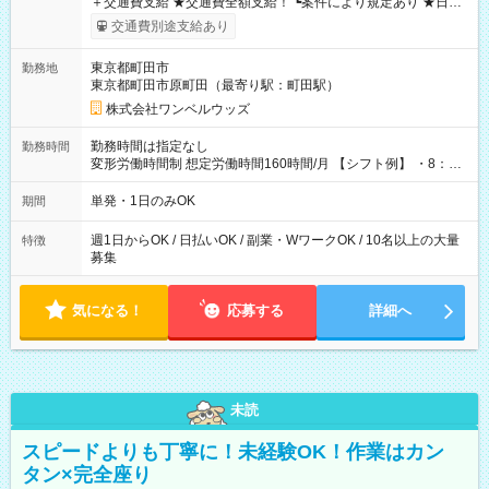
＋交通費支給 ★交通費全額支給！ ┗案件により規定あり ★日払
いOK！（規定あり） ┗働いたその日に現金GET♪ お仕事後はコ
交通費別途支給あり
ンビニATMから 日払い分を引き落とせます！ 【試用期間】試
用期間なし
東京都町田市
勤務地
東京都町田市原町田（最寄り駅：町田駅）
株式会社ワンベルウッズ
勤務時間は指定なし
勤務時間
変形労働時間制 想定労働時間160時間/月 【シフト例】 ・8：00
～21：00
単発・1日のみOK
期間
週1日からOK / 日払いOK / 副業・WワークOK / 10名以上の大量
特徴
募集
気になる！
応募する
詳細へ
未読
スピードよりも丁寧に！未経験OK！作業はカン
タン×完全座り