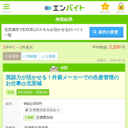
0
メニュー
気になる！
ログイン
検索結果
北茨城市でEXCELのスキルが活かせるのバイト
条件の変更
一覧
1
2,200
件中
1
～
1
件表示
平均時給:
円
新着順
時給順
人気順
掲載日：2026.08.04
未読
英語力が活かせる！外資メーカーでの生産管理の
お仕事@北茨城
派遣
WEB登録・面接OK
時給2300円
給与
交通費別途支給あり
交通費支給
交通費
茨城県北茨城市
勤務地