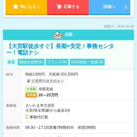
気になる！
応募する
詳細へ
掲載日：2026.08.06
未読
【大宮駅徒歩すぐ】長期×安定！事務センタ
ー！電話ナシ
派遣
職種未経験OK
ブランクOK
WEB登録・面接OK
時給1300円 月収例 201,500円
給与
交通費別途支給あり
全額支給
交通費
20～25万円
月収例
さいたま市大宮区
勤務地
大宮(埼玉県)駅から徒歩3分
事務代行業
08:30～17:15(実働7時間45分 休憩1時間)
勤務時間