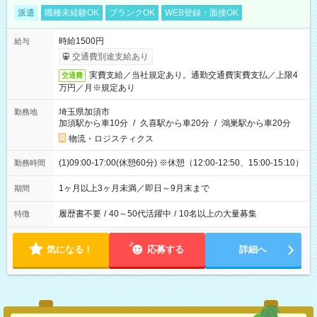
派遣
職種未経験OK
ブランクOK
WEB登録・面接OK
時給1500円
給与
交通費別途支給あり
実費支給／当社規定あり。通勤交通費実費支払／上限4
交通費
万円／月※規定あり
埼玉県加須市
勤務地
加須駅から車10分
/
久喜駅から車20分
/
鴻巣駅から車20分
物流・ロジスティクス
(1)09:00-17:00(休憩60分) ※休憩（12:00-12:50、15:00-15:10）
勤務時間
1ヶ月以上3ヶ月未満／即日～9月末まで
期間
履歴書不要
/
40～50代活躍中
/
10名以上の大量募集
特徴
気になる！
応募する
詳細へ