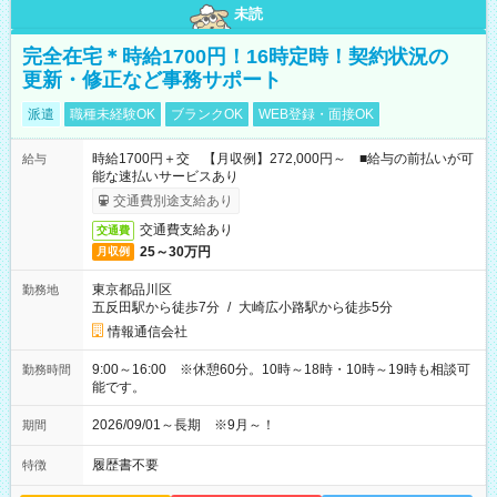
未読
完全在宅＊時給1700円！16時定時！契約状況の
更新・修正など事務サポート
派遣
職種未経験OK
ブランクOK
WEB登録・面接OK
時給1700円＋交 【月収例】272,000円～ ■給与の前払いが可
給与
能な速払いサービスあり
交通費別途支給あり
交通費支給あり
交通費
25～30万円
月収例
東京都品川区
勤務地
五反田駅から徒歩7分
/
大崎広小路駅から徒歩5分
情報通信会社
9:00～16:00 ※休憩60分。10時～18時・10時～19時も相談可
勤務時間
能です。
2026/09/01～長期 ※9月～！
期間
履歴書不要
特徴