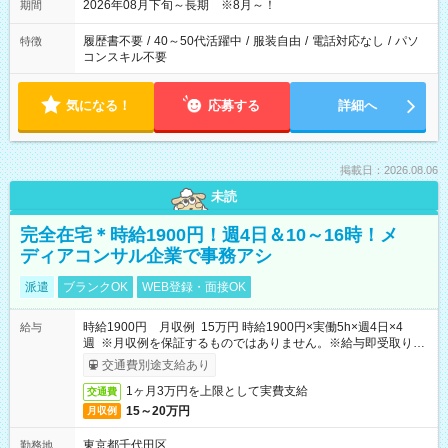
2026年08月下旬～長期 ※8月～！
期間
履歴書不要
/
40～50代活躍中
/
服装自由
/
電話対応なし
/
パソ
特徴
コンスキル不要
気になる！
応募する
詳細へ
掲載日：2026.08.06
未読
完全在宅＊時給1900円！週4日＆10～16時！メ
ディアコンサル企業で事務アシ
派遣
ブランクOK
WEB登録・面接OK
時給1900円 月収例 15万円 時給1900円×実働5h×週4日×4
給与
週 ※月収例を保証するものではありません。※給与即受取りサ
ービス利用可（利用条件有）
交通費別途支給あり
1ヶ月3万円を上限として実費支給
交通費
15～20万円
月収例
東京都千代田区
勤務地