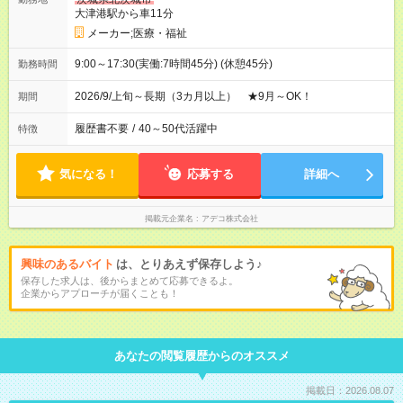
大津港駅から車11分
メーカー;医療・福祉
9:00～17:30(実働:7時間45分) (休憩45分)
勤務時間
2026/9/上旬～長期（3カ月以上） ★9月～OK！
期間
履歴書不要
/
40～50代活躍中
特徴
気になる！
応募する
詳細へ
掲載元企業名
アデコ株式会社
興味のあるバイト
は、とりあえず保存しよう♪
保存した求人は、後からまとめて応募できるよ。
企業からアプローチが届くことも！
あなたの閲覧履歴からのオススメ
掲載日：2026.08.07