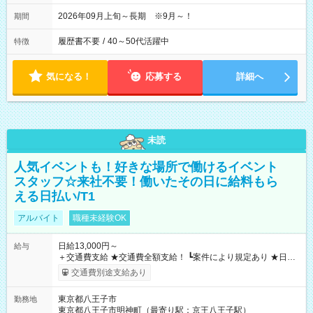
2026年09月上旬～長期 ※9月～！
期間
履歴書不要
/
40～50代活躍中
特徴
気になる！
応募する
詳細へ
未読
人気イベントも！好きな場所で働けるイベント
スタッフ☆来社不要！働いたその日に給料もら
える日払い/T1
アルバイト
職種未経験OK
日給13,000円～
給与
＋交通費支給 ★交通費全額支給！ ┗案件により規定あり ★日払
いOK！（規定あり） ┗働いたその日に現金GET♪ お仕事後はコ
交通費別途支給あり
ンビニATMから 日払い分を引き落とせます！ 【試用期間】試
用期間なし
東京都八王子市
勤務地
東京都八王子市明神町（最寄り駅：京王八王子駅）