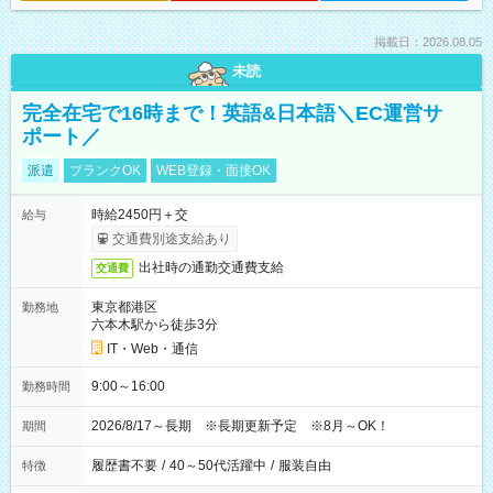
掲載日：2026.08.05
未読
完全在宅で16時まで！英語&日本語＼EC運営サ
ポート／
派遣
ブランクOK
WEB登録・面接OK
時給2450円＋交
給与
交通費別途支給あり
出社時の通勤交通費支給
交通費
東京都港区
勤務地
六本木駅から徒歩3分
IT・Web・通信
9:00～16:00
勤務時間
2026/8/17～長期 ※長期更新予定 ※8月～OK！
期間
履歴書不要
/
40～50代活躍中
/
服装自由
特徴