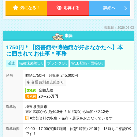
気になる！
応募する
詳細へ
掲載日：2026.08.03
未読
1750円＊【図書館や博物館が好きなかたへ】本
に囲まれてお仕事＊事務
派遣
職種未経験OK
ブランクOK
WEB登録・面接OK
時給1750円 月収例 245,000円
給与
交通費別途支給あり
全額支給
交通費
20～25万円
月収例
埼玉県所沢市
勤務地
東所沢駅から徒歩10分
/
所沢駅から民間バス12分
■文芸資料の収集・保存・展示をおこなっています
09:00～17:00(実働7時間 休憩1時間) ※10時～18時もご相談OK
勤務時間
です！