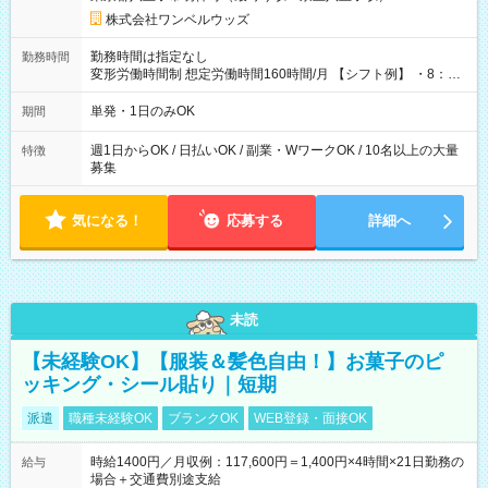
株式会社ワンベルウッズ
勤務時間は指定なし
勤務時間
変形労働時間制 想定労働時間160時間/月 【シフト例】 ・8：00
～21：00
単発・1日のみOK
期間
週1日からOK / 日払いOK / 副業・WワークOK / 10名以上の大量
特徴
募集
気になる！
応募する
詳細へ
未読
【未経験OK】【服装＆髪色自由！】お菓子のピ
ッキング・シール貼り｜短期
派遣
職種未経験OK
ブランクOK
WEB登録・面接OK
時給1400円／月収例：117,600円＝1,400円×4時間×21日勤務の
給与
場合＋交通費別途支給