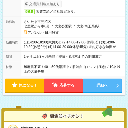
交通費別途支給あり
実費支給／当社規定あり。
交通費
さいたま市見沼区
勤務地
七里駅から車6分
/
大宮公園駅
/
大宮(埼玉県)駅
アパレル・日用雑貨
(1)14:00-18:00(休憩0分) (2)14:00-19:00(休憩0分) (3)14:00-
勤務時間
19:30(休憩0分) (4)14:00-20:00(休憩45分) ※お好きな時間が選べ
ます
1ヶ月以上3ヶ月未満／即日～8月末までの期間限定
期間
履歴書不要
/
40～50代活躍中
/
服装自由
/
シフト勤務
/
10名以
特徴
上の大量募集
気になる！
応募する
詳細へ