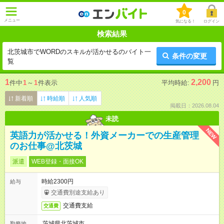
0
メニュー
気になる！
ログイン
検索結果
北茨城市でWORDのスキルが活かせるのバイト一
条件の変更
覧
1
2,200
件中
1
～
1
件表示
平均時給:
円
新着順
時給順
人気順
掲載日：2026.08.04
未読
NEW
英語力が活かせる！外資メーカーでの生産管理
のお仕事@北茨城
派遣
WEB登録・面接OK
時給2300円
給与
交通費別途支給あり
交通費支給
交通費
茨城県北茨城市
勤務地