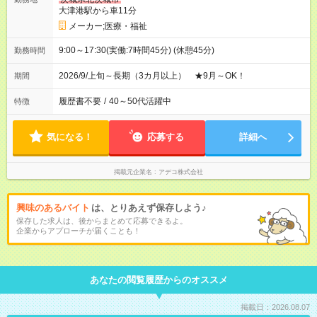
大津港駅から車11分
メーカー;医療・福祉
9:00～17:30(実働:7時間45分) (休憩45分)
勤務時間
2026/9/上旬～長期（3カ月以上） ★9月～OK！
期間
履歴書不要
/
40～50代活躍中
特徴
気になる！
応募する
詳細へ
掲載元企業名
アデコ株式会社
興味のあるバイト
は、とりあえず保存しよう♪
保存した求人は、後からまとめて応募できるよ。
企業からアプローチが届くことも！
あなたの閲覧履歴からのオススメ
掲載日：2026.08.07