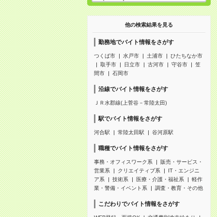
他の検索結果を見る
勤務地でバイト情報をさがす
つくば市
水戸市
土浦市
ひたちなか市
取手市
日立市
古河市
守谷市
笠
間市
石岡市
沿線でバイト情報をさがす
ＪＲ水郡線(上菅谷－常陸太田)
駅でバイト情報をさがす
河合駅
常陸太田駅
谷河原駅
職種でバイト情報をさがす
事務・オフィスワーク系
販売・サービス・
営業系
クリエイティブ系
IT・エンジニ
ア系
技術系
医療・介護・福祉系
軽作
業・警備・イベント系
調査・教育・その他
こだわりでバイト情報をさがす