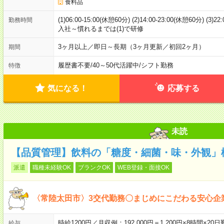
食料品
(1)06:00-15:00(休憩60分) (2)14:00-23:00(休憩60分)
勤務時間
入社～慣れるまでは(1)で研修
3ヶ月以上／即日～長期（3ヶ月更新／初回2ヶ月）
期間
履歴書不要
/
40～50代活躍中
/
シフト勤務
特徴
気になる！
応募する
未読
【品質管理】飲料の「糖度・細菌・味・外観」
派遣
職種未経験OK
ブランクOK
WEB登録・面接OK
〈常陸太田市〉3交代勤務〇まじめにこだわる安心企
時給1200円／月収例：192,000円＝1,200円×8時間
給与