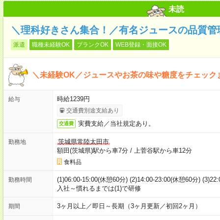
未読
＼理科好きさん集合！／有名ジュースの品質管
派遣
職種未経験OK
ブランクOK
WEB登録・面接OK
＼未経験OK／ジュースやお茶の味や糖度をチェック
時給1239円
給与
交通費別途支給あり
実費支給／当社規定あり。
交通費
茨城県常陸太田市
勤務地
額田(茨城県)駅から車7分
/
上菅谷駅から車12分
食料品
(1)06:00-15:00(休憩60分) (2)14:00-23:00(休憩60分)
勤務時間
入社～慣れるまでは(1)で研修
3ヶ月以上／即日～長期（3ヶ月更新／初回2ヶ月）
期間