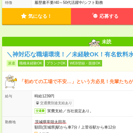
履歴書不要
/
40～50代活躍中
/
シフト勤務
特徴
気になる！
応募する
未読
＼神対応な職場環境！／未経験OK！有名飲料
派遣
職種未経験OK
ブランクOK
WEB登録・面接OK
「初めての工場で不安…」という方必見！先輩たちが
時給1239円
給与
交通費別途支給あり
実費支給／当社規定あり。
交通費
茨城県常陸太田市
勤務地
額田(茨城県)駅から車7分
/
上菅谷駅から車12分