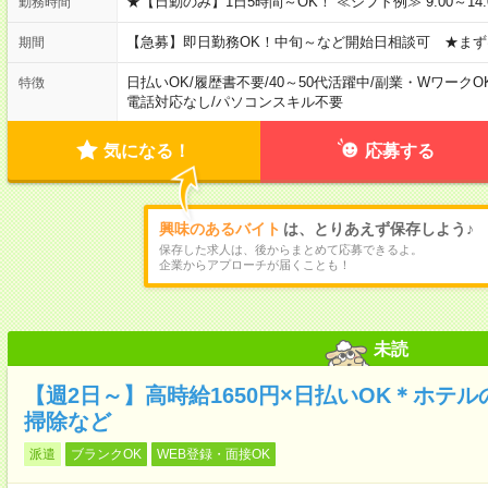
★【日勤のみ】1日5時間～OK！ ≪シフト例≫ 9:00～14:00 10
勤務時間
【急募】即日勤務OK！中旬～など開始日相談可 ★まず
期間
日払いOK
/
履歴書不要
/
40～50代活躍中
/
副業・WワークO
特徴
電話対応なし
/
パソコンスキル不要
気になる！
応募する
興味のあるバイト
は、とりあえず保存しよう♪
保存した求人は、後からまとめて応募できるよ。
企業からアプローチが届くことも！
未読
【週2日～】高時給1650円×日払いOK＊ホテ
掃除など
派遣
ブランクOK
WEB登録・面接OK