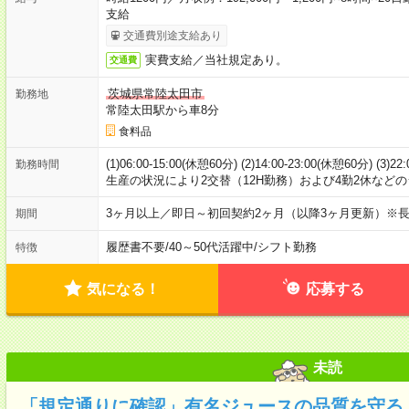
支給
交通費別途支給あり
実費支給／当社規定あり。
交通費
茨城県常陸太田市
勤務地
常陸太田駅から車8分
食料品
(1)06:00-15:00(休憩60分) (2)14:00-23:00(休憩60分) 
勤務時間
生産の状況により2交替（12H勤務）および4勤2休など
3ヶ月以上／即日～初回契約2ヶ月（以降3ヶ月更新）※
期間
履歴書不要
/
40～50代活躍中
/
シフト勤務
特徴
気になる！
応募する
未読
「規定通りに確認」有名ジュースの品質を守る