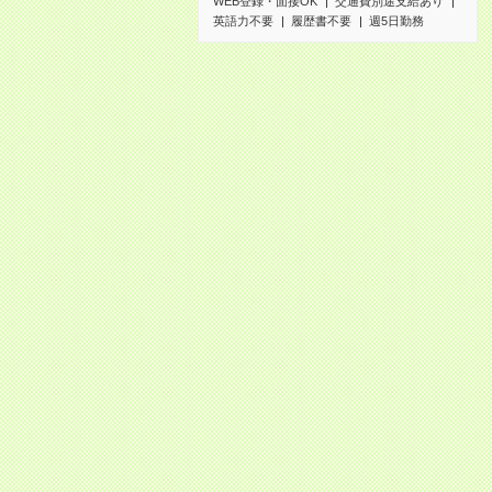
WEB登録・面接OK
交通費別途支給あり
英語力不要
履歴書不要
週5日勤務