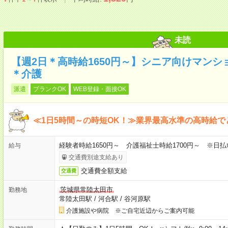
未読
【週2日＊高時給1650円～】シニア向けマン
＊介護
派遣
ブランクOK
WEB登録・面接OK
≪1日5時間～の時短OK！≫業界最高水準の高時給で
経験者時給1650円～ 介護福祉士時給1700円～ ※日払
給与
交通費別途支給あり
交通費全額支給
交通費
茨城県常陸太田市
勤務地
常陸太田駅
/
河合駅
/
谷河原駅
介護施設や病院 ※ご自宅近辺からご案内可能