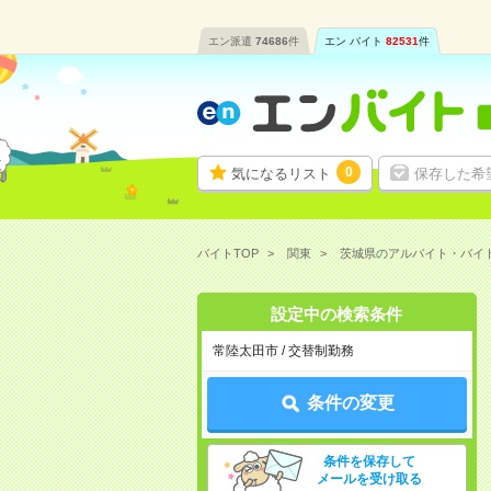
エン派遣
74686
件
エン バイト
82531
件
0
気になるリスト
保存した希
バイトTOP
関東
茨城県のアルバイト・バイ
設定中の検索条件
常陸太田市 / 交替制勤務
条件の変更
条件を保存して
メールを受け取る