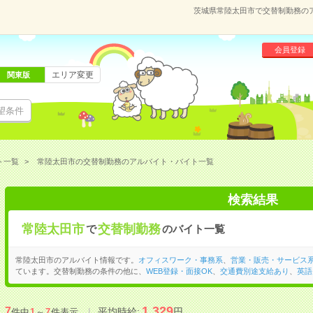
茨城県常陸太田市で交替制勤務の
会員登録
エリア変更
関東版
望条件
ト一覧
常陸太田市の交替制勤務のアルバイト・バイト一覧
検索結果
常陸太田市
交替制勤務
で
のバイト一覧
常陸太田市のアルバイト情報です。
オフィスワーク・事務系
、
営業・販売・サービス
ています。交替制勤務の条件の他に、
WEB登録・面接OK
、
交通費別途支給あり
、
英語
1,329
7
平均時給:
円
件中
1
～
7
件表示