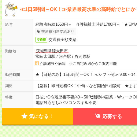
≪1日5時間～OK！≫業界最高水準の高時給でとにか
経験者時給1650円～ 介護福祉士時給1700円～ ★日払
給与
交通費別途支給あり
交通費全額支給
交通費
茨城県常陸太田市
勤務地
常陸太田駅
/
河合駅
/
谷河原駅
介護施設や病院 ※ご自宅近辺からご案内可能
★【日勤のみ】1日5時間～OK！ ≪シフト例≫ 9:00～14:00 10
勤務時間
【急募】即日勤務OK！中旬～など開始日相談可 ★まず
期間
日払いOK
/
履歴書不要
/
40～50代活躍中
/
副業・WワークO
特徴
電話対応なし
/
パソコンスキル不要
気になる！
応募する