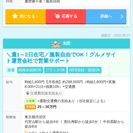
履歴書不要
/
服装自由
特徴
気になる！
応募する
詳細へ
掲載日：2026.08.07
未読
＼週1～2日在宅／服装自由でOK！グルメサイ
ト運営会社で営業サポート
派遣
職種未経験OK
ブランクOK
WEB登録・面接OK
時給1,600円【月収例】約288,000円（時給1,600円×実働
給与
8.00h×21日+残業10h）+交通費
交通費別途支給あり
○通勤交通費の支給あり（当社規定による）
交通費
25～30万円
月収例
東京都渋谷区
勤務地
代官山駅から徒歩4分
/
恵比寿駅から徒歩5分
/
中目黒駅から
徒歩8分