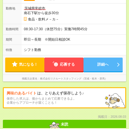
茨城県常総市
勤務地
南石下駅から徒歩30分
食品・飲料メ－カ－
08:30-17:30（休憩75分）実働7時間45分
勤務時間
即日～長期 ※開始日相談OK
期間
シフト勤務
特徴
気になる！
応募する
詳細へ
掲載元企業名
株式会社リクルートスタッフィング（茨城・栃木・群馬）
興味のあるバイト
は、とりあえず保存しよう♪
保存した求人は、後からまとめて応募できるよ。
企業からアプローチが届くことも！
掲載日：2026.08.03
未読