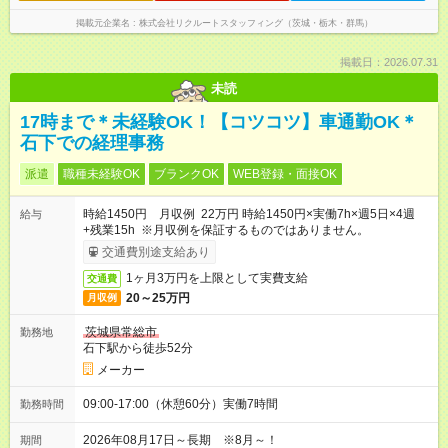
掲載元企業名
株式会社リクルートスタッフィング（茨城・栃木・群馬）
掲載日：2026.07.31
未読
17時まで＊未経験OK！【コツコツ】車通勤OK＊
石下での経理事務
派遣
職種未経験OK
ブランクOK
WEB登録・面接OK
時給1450円 月収例 22万円 時給1450円×実働7h×週5日×4週
給与
+残業15h ※月収例を保証するものではありません。
交通費別途支給あり
1ヶ月3万円を上限として実費支給
交通費
20～25万円
月収例
茨城県常総市
勤務地
石下駅から徒歩52分
メーカー
09:00-17:00（休憩60分）実働7時間
勤務時間
2026年08月17日～長期 ※8月～！
期間