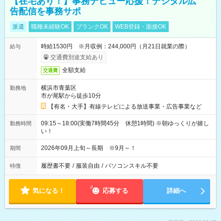
【在宅あり！】事務デビュー応援！デジタル広
告配信を事務サポ
派遣
職種未経験OK
ブランクOK
WEB登録・面接OK
時給1530円 ※月収例：244,000円（月21日就業の際）
給与
交通費別途支給あり
全額支給
交通費
横浜市青葉区
勤務地
市が尾駅から徒歩10分
【有名・大手】有線テレビによる放送事業・広告事業など
09:15～18:00(実働7時間45分 休憩1時間) ※朝ゆっくりが嬉し
勤務時間
い！
2026年09月上旬～長期 ※9月～！
期間
履歴書不要
/
服装自由
/
パソコンスキル不要
特徴
気になる！
応募する
詳細へ