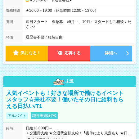
●グルメサイト運営会社●
★10:00～19:00（休憩時間 12:00～13:00）
勤務時間
即日スタート ※急募 ○9月～、10月～スタートもご相談くだ
期間
さい♪
履歴書不要
/
服装自由
特徴
気になる！
応募する
詳細へ
未読
人気イベントも！好きな場所で働けるイベント
スタッフ☆来社不要！働いたその日に給料もら
える日払い/T1
アルバイト
職種未経験OK
日給13,000円～
給与
＋交通費支給 ★交通費全額支給！ ┗案件により規定あり ★日払
いOK！（規定あり） ┗働いたその日に現金GET♪ お仕事後はコ