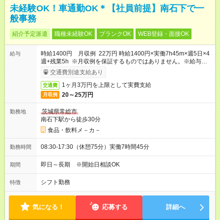
未経験OK！車通勤OK＊【社員前提】南石下で一
般事務
紹介予定派遣
職種未経験OK
ブランクOK
WEB登録・面接OK
時給1400円 月収例 22万円 時給1400円×実働7h45m×週5日×4
給与
週+残業5h ※月収例を保証するものではありません。※給与即受
取りサービス利用可（利用条件有）
交通費別途支給あり
1ヶ月3万円を上限として実費支給
交通費
20～25万円
月収例
茨城県常総市
勤務地
南石下駅から徒歩30分
食品・飲料メ－カ－
08:30-17:30（休憩75分）実働7時間45分
勤務時間
即日～長期 ※開始日相談OK
期間
シフト勤務
特徴
気になる！
応募する
詳細へ