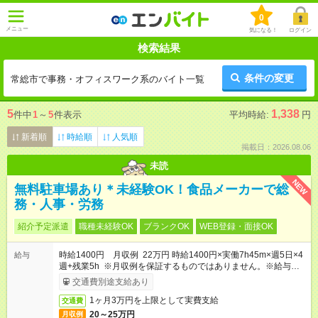
0
メニュー
気になる！
ログイン
検索結果
条件の変更
常総市で事務・オフィスワーク系のバイト一覧
5
1,338
件中
1
～
5
件表示
平均時給:
円
新着順
時給順
人気順
掲載日：2026.08.06
未読
NEW
無料駐車場あり＊未経験OK！食品メーカーで総
務・人事・労務
紹介予定派遣
職種未経験OK
ブランクOK
WEB登録・面接OK
時給1400円 月収例 22万円 時給1400円×実働7h45m×週5日×4
給与
週+残業5h ※月収例を保証するものではありません。※給与即受
取りサービス利用可（利用条件有）
交通費別途支給あり
1ヶ月3万円を上限として実費支給
交通費
20～25万円
月収例