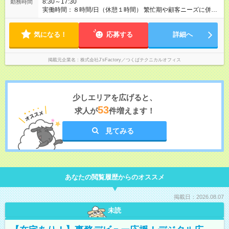
8:30～17:30
勤務時間
実働時間：８時間/日（休憩１時間） 繁忙期や顧客ニーズに併せ
ての時差出勤の場合あり
気になる！
応募する
詳細へ
掲載元企業名
株式会社J'sFactory／つくばテクニカルオフィス
少しエリアを広げると、
53
求人が
件増えます！
見てみる
あなたの閲覧履歴からのオススメ
掲載日：2026.08.07
未読