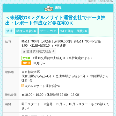
掲載日：2026.08.07
未読
＜未経験OK＞グルメサイト運営会社でデータ抽
出・レポート作成など＠在宅OK
派遣
職種未経験OK
ブランクOK
WEB登録・面接OK
時給1,700円【月収例】約306,000円（時給1,700円×実働
給与
8.00h×21日+残業10h）+交通費
交通費別途支給あり
○通勤交通費の支給あり（当社規定による）
交通費
30万円～
月収例
東京都渋谷区
勤務地
代官山駅から徒歩4分
/
恵比寿駅から徒歩5分
/
中目黒駅から
徒歩8分
●グルメサイト運営会社●
★10:00～19:00（休憩時間 12:00～13:00）
勤務時間
即日スタート ※急募 ○9月～、10月～スタートもご相談くだ
期間
さい♪