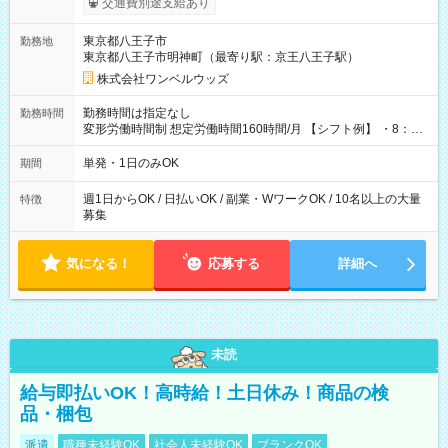
交通費別途支給あり
ンビニATMから 日払い分を引き落とせます！ 【試用期間】試
用期間なし
東京都八王子市
勤務地
東京都八王子市明神町（最寄り駅：京王八王子駅）
株式会社ワンベルウッズ
勤務時間は指定なし
勤務時間
変形労働時間制 想定労働時間160時間/月 【シフト例】 ・8：00
～21：00
単発・1日のみOK
期間
週1日からOK / 日払いOK / 副業・WワークOK / 10名以上の大量
特徴
募集
気になる！
応募する
詳細へ
未読
給与即払いOK！高時給！土日休み！商品の検
品・梱包
派遣
職種未経験OK
社会人未経験OK
ブランクOK