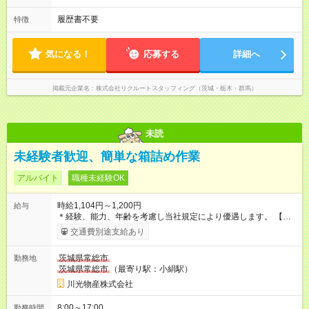
履歴書不要
特徴
気になる！
応募する
詳細へ
掲載元企業名
株式会社リクルートスタッフィング（茨城・栃木・群馬）
未読
未経験者歓迎、簡単な箱詰め作業
アルバイト
職種未経験OK
時給1,104円～1,200円
給与
＊経験、能力、年齢を考慮し当社規定により優遇します。 【試
用期間】試用期間あり 試用期間の長さ：3ヶ月 雇用形態、給与
交通費別途支給あり
は本採用時と同じです。
茨城県常総市
勤務地
茨城県常総市
（最寄り駅：小絹駅）
川光物産株式会社
8:00～17:00
勤務時間