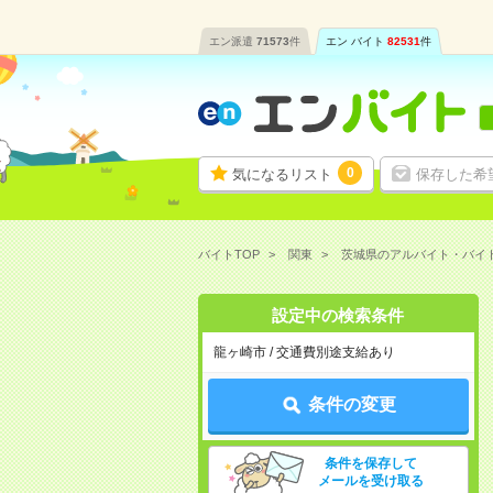
エン派遣
71573
件
エン バイト
82531
件
0
気になるリスト
保存した希
バイトTOP
関東
茨城県のアルバイト・バイ
設定中の検索条件
龍ヶ崎市 / 交通費別途支給あり
条件の変更
条件を保存して
メールを受け取る