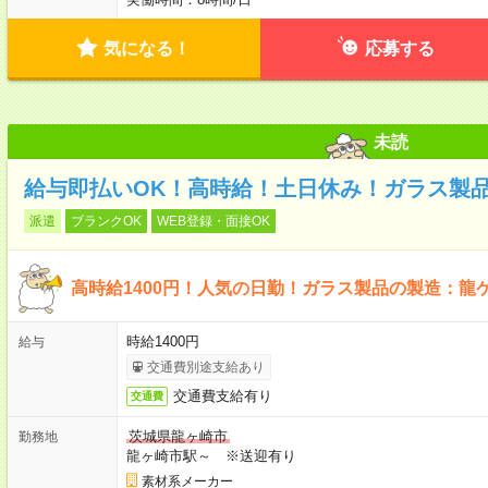
気になる！
応募する
未読
給与即払いOK！高時給！土日休み！ガラス製
派遣
ブランクOK
WEB登録・面接OK
高時給1400円！人気の日勤！ガラス製品の製造：龍
時給1400円
給与
交通費別途支給あり
交通費支給有り
交通費
茨城県龍ヶ崎市
勤務地
龍ヶ崎市駅～ ※送迎有り
素材系メーカー