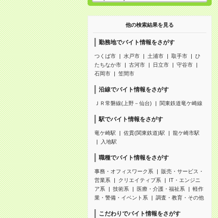
他の検索結果を見る
勤務地でバイト情報をさがす
つくば市
水戸市
土浦市
取手市
ひ
たちなか市
古河市
日立市
守谷市
石岡市
笠間市
沿線でバイト情報をさがす
ＪＲ常磐線(上野－仙台)
関東鉄道竜ケ崎線
駅でバイト情報をさがす
竜ケ崎駅
佐貫(関東鉄道)駅
龍ケ崎市駅
入地駅
職種でバイト情報をさがす
事務・オフィスワーク系
販売・サービス・
営業系
クリエイティブ系
IT・エンジニ
ア系
技術系
医療・介護・福祉系
軽作
業・警備・イベント系
調査・教育・その他
こだわりでバイト情報をさがす