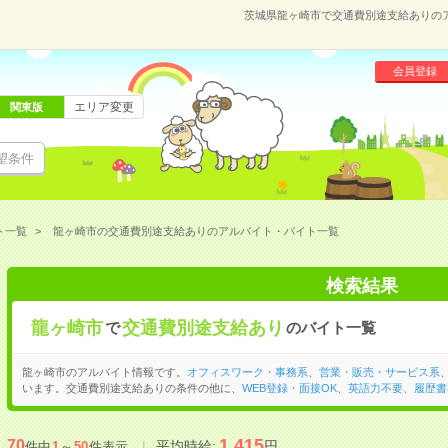
茨城県龍ヶ崎市で交通費別途支給ありの
会員登録
エリア変更
関東版
望条件
ト一覧
龍ヶ崎市の交通費別途支給ありのアルバイト・バイト一覧
検索結果
龍ヶ崎市
交通費別途支給あり
で
のバイト一覧
龍ヶ崎市のアルバイト情報です。
オフィスワーク・事務系
、
営業・販売・サービス系
います。交通費別途支給ありの条件の他に、
WEB登録・面接OK
、
英語力不要
、
履歴書
1,415
70
平均時給:
円
件中
1
～
50
件表示