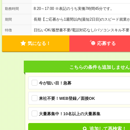
8:20～17:00 ※表記のうち実働7時間45分です。
勤務時間
長期【ご応募から1週間以内(最短2日目)のスピード就業
期間
日払いOK
/
履歴書不要
/
電話対応なし
/
パソコンスキル不要
特徴
気になる！
応募する
こちらの条件も追加しません
今が狙い目！急募
来社不要！WEB登録／面接OK
大量募集中！10名以上の大量募集
追加して再検索！