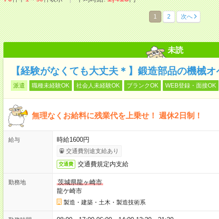
1
2
次へ
未読
【経験がなくても大丈夫＊】鍛造部品の機械オペ
派遣
職種未経験OK
社会人未経験OK
ブランクOK
WEB登録・面接OK
無理なくお給料に残業代を上乗せ！ 週休2日制！
時給1600円
給与
交通費別途支給あり
交通費規定内支給
交通費
茨城県龍ヶ崎市
勤務地
龍ケ崎市
製造・建築・土木・製造技術系