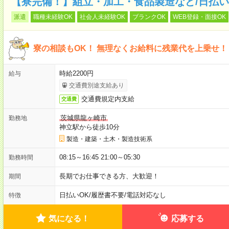
【寮完備！】組立・加工・食品製造など/日払い
派遣
職種未経験OK
社会人未経験OK
ブランクOK
WEB登録・面接OK
寮の相談もOK！ 無理なくお給料に残業代を上乗せ！
時給2200円
給与
交通費別途支給あり
交通費規定内支給
交通費
茨城県龍ヶ崎市
勤務地
神立駅から徒歩10分
製造・建築・土木・製造技術系
08:15～16:45 21:00～05:30
勤務時間
長期でお仕事できる方、大歓迎！
期間
日払いOK
/
履歴書不要
/
電話対応なし
特徴
気になる！
応募する