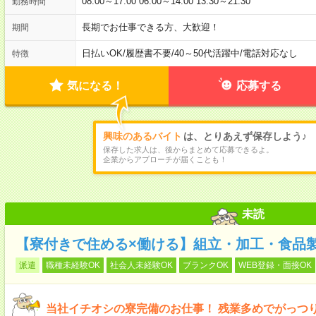
08:00～17:00 06:00～14:00 13:30～21:30
勤務時間
長期でお仕事できる方、大歓迎！
期間
日払いOK
/
履歴書不要
/
40～50代活躍中
/
電話対応なし
特徴
気になる！
応募する
興味のあるバイト
は、とりあえず保存しよう♪
保存した求人は、後からまとめて応募できるよ。
企業からアプローチが届くことも！
未読
【寮付きで住める×働ける】組立・加工・食品製
派遣
職種未経験OK
社会人未経験OK
ブランクOK
WEB登録・面接OK
当社イチオシの寮完備のお仕事！ 残業多めでがっつ