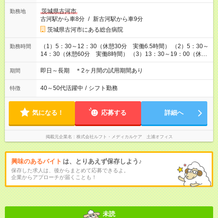
茨城県古河市
勤務地
古河駅から車8分
/
新古河駅から車9分
茨城県古河市にある総合病院
（1）5：30～12：30（休憩30分 実働6.5時間） （2）5：30～
勤務時間
14：30（休憩60分 実働8時間） （3）13：30～19：00（休憩
なし 実働5.5時間）
即日～長期 ＊2ヶ月間の試用期間あり
期間
40～50代活躍中
/
シフト勤務
特徴
気になる！
応募する
詳細へ
掲載元企業名
株式会社ルフト・メディカルケア 土浦オフィス
興味のあるバイト
は、とりあえず保存しよう♪
保存した求人は、後からまとめて応募できるよ。
企業からアプローチが届くことも！
未読