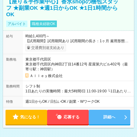
【座り＆手作業中心】香水shopの梱包スタッ
フ ★副業OK ★週1日からOK ★1日1時間から
OK
アルバイト
職種未経験OK
時給1,400円～
給与
【試用期間】試用期間あり 試用期間の長さ：1ヶ月 雇用形態、
給与は本採用時と同じです。
交通費別途支給あり
東京都千代田区
勤務地
東京都千代田区内神田2丁目14番12号 星屋第六ビル402号（最
寄り駅：神田駅）
Ａｌｌｅｙ株式会社
シフト制
勤務時間
1日あたりの実働時間：最大5時間/日 11:00-19:00 └1日あたりの
実働時間：1-5時間 └上記の時間帯内であれば、いつでも勤務可
能！ └平日・土曜日の中で、お好きな曜日でご勤務いただけま
週1日からOK / 日払いOK / 副業・WワークOK
特徴
す！ 【シフト例】 ・11:00～14:00 ・16:30～19:00 ・13:00～
18:00 などのように、自由な働き方が可能なお仕事です！
気になる！
応募する
詳細へ