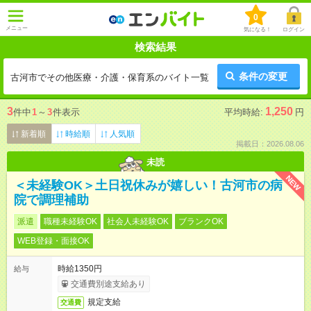
0
メニュー
気になる！
ログイン
検索結果
条件の変更
古河市でその他医療・介護・保育系のバイト一覧
3
1,250
件中
1
～
3
件表示
平均時給:
円
新着順
時給順
人気順
掲載日：2026.08.06
未読
NEW
＜未経験OK＞土日祝休みが嬉しい！古河市の病
院で調理補助
派遣
職種未経験OK
社会人未経験OK
ブランクOK
WEB登録・面接OK
時給1350円
給与
交通費別途支給あり
規定支給
交通費