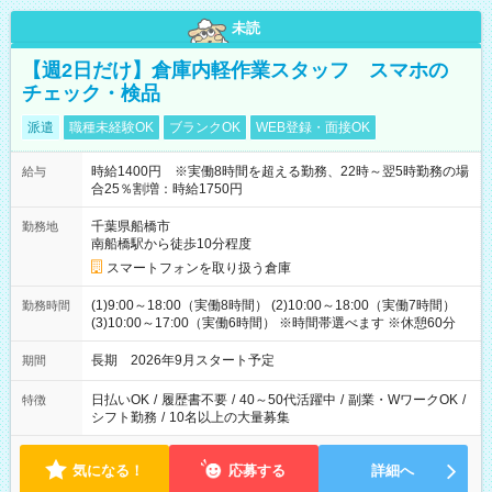
未読
【週2日だけ】倉庫内軽作業スタッフ スマホの
チェック・検品
派遣
職種未経験OK
ブランクOK
WEB登録・面接OK
時給1400円 ※実働8時間を超える勤務、22時～翌5時勤務の場
給与
合25％割増：時給1750円
千葉県船橋市
勤務地
南船橋駅から徒歩10分程度
スマートフォンを取り扱う倉庫
(1)9:00～18:00（実働8時間） (2)10:00～18:00（実働7時間）
勤務時間
(3)10:00～17:00（実働6時間） ※時間帯選べます ※休憩60分
長期 2026年9月スタート予定
期間
日払いOK
/
履歴書不要
/
40～50代活躍中
/
副業・WワークOK
/
特徴
シフト勤務
/
10名以上の大量募集
気になる！
応募する
詳細へ