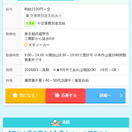
時給2100円＋交
給与
交通費別途支給あり
※交通費別途支給
交通費
東京都武蔵野市
勤務地
三鷹駅から徒歩5分
大手メーカー
9:00～14:00 ※開始は8:30～10:00で選択可 ※本件は週20時間勤
勤務時間
務案件です
2026/9/1～長期 ※★9月中であれば相談OK! ※9月～OK！
期間
履歴書不要
/
40～50代活躍中
/
服装自由
特徴
気になる！
応募する
詳細へ
未読