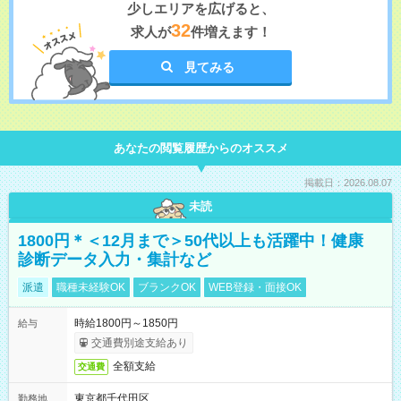
少しエリアを広げると、
32
求人が
件増えます！
見てみる
あなたの閲覧履歴からのオススメ
掲載日：2026.08.07
未読
1800円＊＜12月まで＞50代以上も活躍中！健康
診断データ入力・集計など
派遣
職種未経験OK
ブランクOK
WEB登録・面接OK
時給1800円～1850円
給与
交通費別途支給あり
全額支給
交通費
東京都千代田区
勤務地