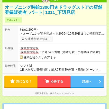
オープニング時給1300円★ドラッグストアの店舗
登録販売者│パート│1311_下辺見店
アルバイト
時給1,200円～
給与
＜オープニング特別時給＞ ※2026年10月20日までの期間限定特
別時給 8:30～17:00 時給1300円 17:00～22:00 時給1400円
交通費別途支給あり
※2026年10月21日～通常時給適用 8:30～17:00 時給1200円
17:00～22:00 時給1250円 ※日祝は時給100円ＵＰ！ 22時以
茨城県古河市
勤務地
降 25％増し（営業店舗のみ） 【手当】 登録販売者資格手当
茨城県古河市
下辺見2439番地（最寄り駅：宇都宮線 古河駅）
（時給＋30円） 【試用期間】試用期間なし
株式会社クスリのアオキ
シフト制
勤務時間
1日あたりの実働時間：最大7時間30分/日 ＜勤務パターン＞
・ 8:30～16:00 ・12:00～18:00 ・16:00～22:00 1日5時間 （7時
間～7.5時間のフルタイム歓迎）
気になる！
応募する
詳細へ
掲載元企業名
株式会社クスリのアオキ