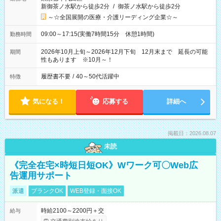
新御茶ノ水駅から徒歩2分
/
御茶ノ水駅から徒歩2分
～☆全国展開の医療・介護リーディング企業☆～
09:00～17:15(実働7時間15分 休憩1時間)
勤務時間
2026年10月上旬～2026年12月下旬 12月末まで 延長の可能
期間
性もあります ※10月～！
履歴書不要
/
40～50代活躍中
特徴
気になる！
応募する
詳細へ
掲載日：2026.08.07
未読
《完全在宅×時短日短OK》Wワーク可〇Web広
告運用サポート
派遣
ブランクOK
WEB登録・面接OK
時給2100～2200円＋交
給与