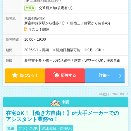
交通費別途支給あり
交通費支給(規定有り)
交通費
東京都新宿区
勤務地
新宿御苑前駅から徒歩3分
/
新宿三丁目駅から徒歩4分
マスコミ関連
10:00～19:00
勤務時間
2026/9/1～長期 ※開始日相談可能 ※9月～OK！
期間
履歴書不要
/
40～50代活躍中
/
副業・WワークOK
/
服装自由
特徴
気になる！
応募する
詳細へ
掲載日：2026.08.07
未読
在宅OK！【働き方自由！】o*大手メーカーでの
アシスタント業務*o！
派遣
ブランクOK
WEB登録・面接OK