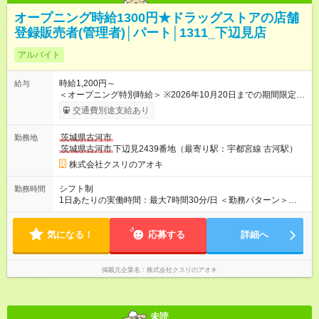
オープニング時給1300円★ドラッグストアの店舗
登録販売者(管理者)│パート│1311_下辺見店
アルバイト
時給1,200円～
給与
＜オープニング特別時給＞ ※2026年10月20日までの期間限定特
別時給 8:30～17:00 時給1300円 17:00～22:00 時給1400円
交通費別途支給あり
※2026年10月21日～通常時給適用 8:30～17:00 時給1200円
17:00～22:00 時給1250円 ※日祝は時給100円ＵＰ！ 22時以
茨城県古河市
勤務地
降 25％増し（営業店舗のみ） 【手当】 登録販売者資格手当
茨城県古河市
下辺見2439番地（最寄り駅：宇都宮線 古河駅）
（時給＋30円） 【試用期間】試用期間なし
株式会社クスリのアオキ
シフト制
勤務時間
1日あたりの実働時間：最大7時間30分/日 ＜勤務パターン＞
・ 8:30～16:00 ・ 12:00～18:00 ・ 16:00～22:00 1日5時間 （7
時間～7.5時間のフルタイム歓迎）
気になる！
応募する
詳細へ
掲載元企業名
株式会社クスリのアオキ
未読