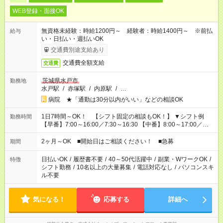
WEB登録・面接OK
無資格未経験：時給1200円～ 経験者：時給1400円～ ※前払
給与
い・日払い・週払いOK
交通費別途支給あり
交通費全額支給
交通費
茨城県水戸市
勤務地
水戸駅
/
赤塚駅
/
内原駅
/
…
病院 ★「通勤は30分以内がいい」などの相談OK
1日7時間～OK！ 【シフト固定の相談もOK！】 ▼シフト例
勤務時間
【早番】7:00～16:00／7:30～16:30 【中番】8:00～17:00／
9:00～18:00 【遅番】11:00～20:00／13:00～22:00 「〇時まで
には帰りたい」 「〇時からしか出勤できない」 などの相談OK！
2ヶ月～OK ■開始日はご相談ください！ ■急募
期間
日払いOK
/
履歴書不要
/
40～50代活躍中
/
副業・WワークOK
/
特徴
シフト勤務
/
10名以上の大量募集
/
電話対応なし
/
パソコンスキ
ル不要
気になる！
応募する
詳細へ