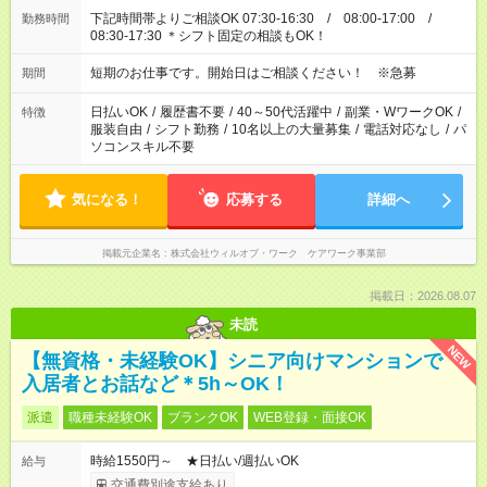
下記時間帯よりご相談OK 07:30-16:30 / 08:00-17:00 /
勤務時間
08:30-17:30 ＊シフト固定の相談もOK！
短期のお仕事です。開始日はご相談ください！ ※急募
期間
日払いOK
/
履歴書不要
/
40～50代活躍中
/
副業・WワークOK
/
特徴
服装自由
/
シフト勤務
/
10名以上の大量募集
/
電話対応なし
/
パ
ソコンスキル不要
気になる！
応募する
詳細へ
掲載元企業名
株式会社ウィルオブ・ワーク ケアワーク事業部
掲載日：2026.08.07
未読
NEW
【無資格・未経験OK】シニア向けマンションで
入居者とお話など＊5h～OK！
派遣
職種未経験OK
ブランクOK
WEB登録・面接OK
時給1550円～ ★日払い/週払いOK
給与
交通費別途支給あり