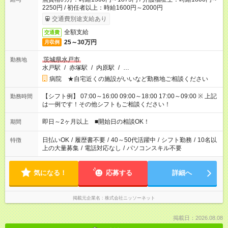
2250円 / 初任者以上：時給1600円～2000円
交通費別途支給あり
全額支給
交通費
25～30万円
月収例
茨城県水戸市
勤務地
水戸駅
/
赤塚駅
/
内原駅
/
…
病院 ★自宅近くの施設がいいなど勤務地ご相談ください
【シフト例】 07:00～16:00 09:00～18:00 17:00～09:00 ※ 上記
勤務時間
は一例です！その他シフトもご相談ください！
即日～2ヶ月以上 ■開始日の相談OK！
期間
日払いOK
/
履歴書不要
/
40～50代活躍中
/
シフト勤務
/
10名以
特徴
上の大量募集
/
電話対応なし
/
パソコンスキル不要
気になる！
応募する
詳細へ
掲載元企業名
株式会社ニッソーネット
掲載日：2026.08.08