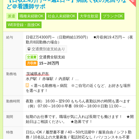
【日収2.4万円～×週2日～】病院で夜の見回りな
ど＠看護師サポ
派遣
職種未経験OK
社会人未経験OK
大学生歓迎
ブランクOK
WEB登録・面接OK
日収2万4300円～（日勤時給1350円） ■月収例19.4万円～（夜
給与
勤月8回勤務の場合）
交通費別途支給あり
交通費全額支給
交通費
15～20万円
月収例
茨城県水戸市
勤務地
水戸駅
/
赤塚駅
/
内原駅
/
…
＜選べる勤務地＞病院 ※ご自宅の近くなど、お好きな場所
を選べます！
夜勤（例） 16:00～翌9:00 もちろん夜勤以外の時間も選べます
勤務時間
（例） 07:00～16:00※早番 09:00～18:00※日勤 11:00～
20:00※遅番 ※時間は、固定・選べる施設もあるので、ご希望が
あれば調整できます！ ※シフト制。勤務地により実働時間が異
短期のお仕事です。職場が気に入れば長期でも働けます！ ★開
期間
なります。★家庭の都合でお休みが必要な場合も遠慮なくご相談
始日はご相談ください。 ★急募です！
ください。
日払いOK
/
履歴書不要
/
40～50代活躍中
/
服装自由
/
シフト勤
特徴
務
/
10名以上の大量募集
/
電話対応なし
/
パソコンスキル不要