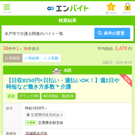
0
メニュー
気になる！
ログイン
検索結果
条件の変更
水戸市で介護士関連のバイト一覧
38
1,470
件中
1
～
38
件表示
平均時給:
円
新着順
時給順
人気順
掲載日：2026.08.09
未読
NEW
【日収8250円×日払い・週払いOK！】週2日や
時短など働き方多数＊介護
派遣
ブランクOK
WEB登録・面接OK
時給1650円～
給与
交通費別途支給あり
交通費全額支給
交通費
茨城県水戸市
勤務地