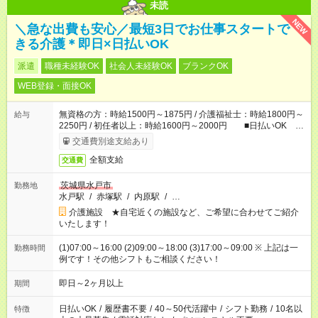
未読
NEW
＼急な出費も安心／最短3日でお仕事スタートで
きる介護＊即日×日払いOK
派遣
職種未経験OK
社会人未経験OK
ブランクOK
WEB登録・面接OK
無資格の方：時給1500円～1875円 / 介護福祉士：時給1800円～
給与
2250円 / 初任者以上：時給1600円～2000円 ■日払いOK ■
日収例：1万2000円（時給1500円×8h）
交通費別途支給あり
全額支給
交通費
茨城県水戸市
勤務地
水戸駅
/
赤塚駅
/
内原駅
/
…
介護施設 ★自宅近くの施設など、ご希望に合わせてご紹介
いたします！
(1)07:00～16:00 (2)09:00～18:00 (3)17:00～09:00 ※ 上記は一
勤務時間
例です！その他シフトもご相談ください！
即日～2ヶ月以上
期間
日払いOK
/
履歴書不要
/
40～50代活躍中
/
シフト勤務
/
10名以
特徴