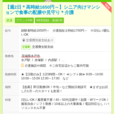
NEW
【週2日＊高時給1650円～】シニア向けマンシ
ョンで食事の配膳や見守り＊介護
派遣
ブランクOK
WEB登録・面接OK
経験者時給1650円～ 介護福祉士時給1700円～ ※日払い/週払
給与
いOK
交通費別途支給あり
交通費全額支給
交通費
茨城県水戸市
勤務地
水戸駅
/
赤塚駅
/
内原駅
/
…
介護施設や病院 ※ご自宅近辺からご案内可能
★【日勤のみ】1日5時間～OK！ ≪シフト例≫ 9:00～14:00
勤務時間
10:00～15:00 12:00～17:00 など
【急募】即日勤務OK！中旬～など開始日相談可 ★まずはお試
期間
し2カ月～のスタートも歓迎！
日払いOK
/
履歴書不要
/
40～50代活躍中
/
副業・WワークOK
/
特徴
服装自由
/
シフト勤務
/
10名以上の大量募集
/
電話対応なし
/
パ
ソコンスキル不要