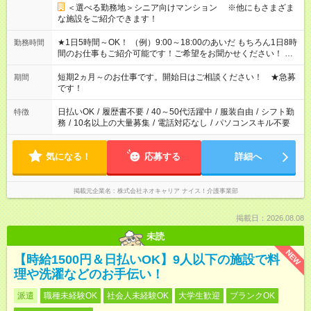
＜選べる勤務地＞シニア向けマンション ※他にもさまざま
な施設をご紹介できます！
★1日5時間～OK！ （例）9:00～18:00のあいだ もちろん1日8時
勤務時間
間のお仕事もご紹介可能です！ご希望をお聞かせください！ ★
家庭の都合でお休みが必要な場合も遠慮なくご相談ください。
※週最低15時間以上の勤務が必要です
短期2ヵ月～のお仕事です。開始日はご相談ください！ ★急募
期間
です！
日払いOK
/
履歴書不要
/
40～50代活躍中
/
服装自由
/
シフト勤
特徴
務
/
10名以上の大量募集
/
電話対応なし
/
パソコンスキル不要
気になる！
応募する
詳細へ
掲載元企業名
株式会社ネオキャリア ナイス！介護事業部
掲載日：2026.08.08
未読
NEW
【時給1500円＆日払いOK】9人以下の施設で料
理や洗濯などのお手伝い！
派遣
職種未経験OK
社会人未経験OK
大学生歓迎
ブランクOK