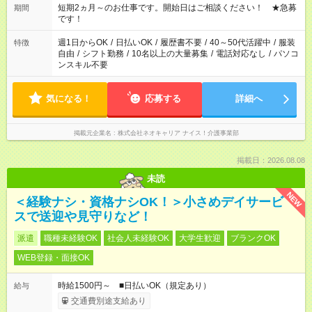
い」など ご希望にあったお仕事をご案内いたします。 ※未経験
短期2ヵ月～のお仕事です。開始日はご相談ください！ ★急募
期間
の方の場合は1～2ヶ月間は日中での仕事を経験いただき、 お
です！
仕事に慣れてからの夜勤になります。 ★家庭の都合でお休みが
必要な場合も遠慮なくご相談ください。
週1日からOK
/
日払いOK
/
履歴書不要
/
40～50代活躍中
/
服装
特徴
自由
/
シフト勤務
/
10名以上の大量募集
/
電話対応なし
/
パソコ
ンスキル不要
気になる！
応募する
詳細へ
掲載元企業名
株式会社ネオキャリア ナイス！介護事業部
掲載日：2026.08.08
未読
NEW
＜経験ナシ・資格ナシOK！＞小さめデイサービ
スで送迎や見守りなど！
派遣
職種未経験OK
社会人未経験OK
大学生歓迎
ブランクOK
WEB登録・面接OK
時給1500円～ ■日払いOK（規定あり）
給与
交通費別途支給あり