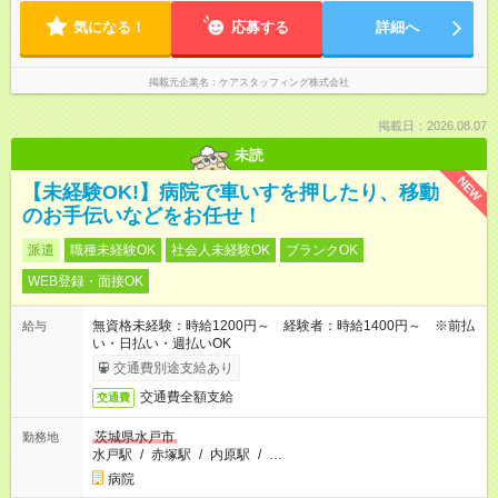
気になる！
応募する
詳細へ
掲載元企業名
ケアスタッフィング株式会社
掲載日：2026.08.07
未読
NEW
【未経験OK!】病院で車いすを押したり、移動
のお手伝いなどをお任せ！
派遣
職種未経験OK
社会人未経験OK
ブランクOK
WEB登録・面接OK
無資格未経験：時給1200円～ 経験者：時給1400円～ ※前払
給与
い・日払い・週払いOK
交通費別途支給あり
交通費全額支給
交通費
茨城県水戸市
勤務地
水戸駅
/
赤塚駅
/
内原駅
/
…
病院