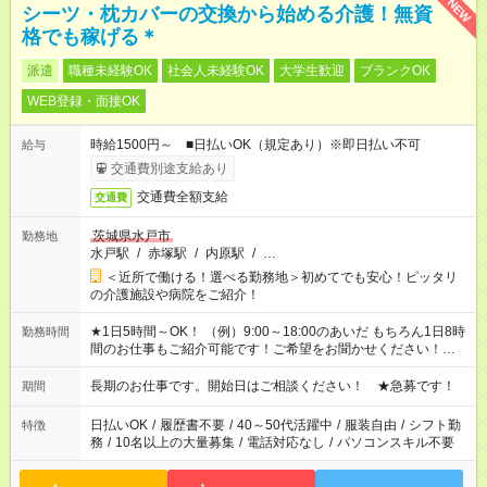
NEW
シーツ・枕カバーの交換から始める介護！無資
格でも稼げる＊
派遣
職種未経験OK
社会人未経験OK
大学生歓迎
ブランクOK
WEB登録・面接OK
時給1500円～ ■日払いOK（規定あり）※即日払い不可
給与
交通費別途支給あり
交通費全額支給
交通費
茨城県水戸市
勤務地
水戸駅
/
赤塚駅
/
内原駅
/
…
＜近所で働ける！選べる勤務地＞初めてでも安心！ピッタリ
の介護施設や病院をご紹介！
★1日5時間～OK！ （例）9:00～18:00のあいだ もちろん1日8時
勤務時間
間のお仕事もご紹介可能です！ご希望をお聞かせください！★家
庭の都合でお休みが必要な場合も遠慮なくご相談ください。 ※
週最低15時間以上の勤務が必要です
長期のお仕事です。開始日はご相談ください！ ★急募です！
期間
日払いOK
/
履歴書不要
/
40～50代活躍中
/
服装自由
/
シフト勤
特徴
務
/
10名以上の大量募集
/
電話対応なし
/
パソコンスキル不要