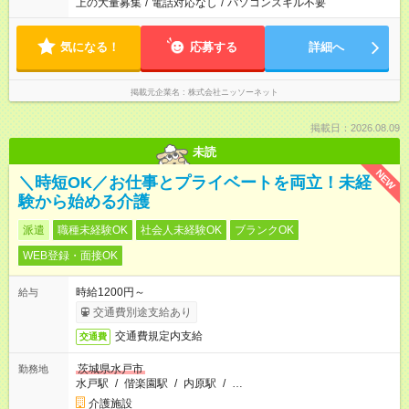
上の大量募集
/
電話対応なし
/
パソコンスキル不要
気になる！
応募する
詳細へ
掲載元企業名
株式会社ニッソーネット
掲載日：2026.08.09
未読
NEW
＼時短OK／お仕事とプライベートを両立！未経
験から始める介護
派遣
職種未経験OK
社会人未経験OK
ブランクOK
WEB登録・面接OK
時給1200円～
給与
交通費別途支給あり
交通費規定内支給
交通費
茨城県水戸市
勤務地
水戸駅
/
偕楽園駅
/
内原駅
/
…
介護施設