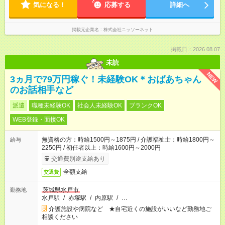
気になる！
応募する
詳細へ
掲載元企業名
株式会社ニッソーネット
掲載日：2026.08.07
未読
NEW
3ヵ月で79万円稼ぐ！未経験OK＊おばあちゃん
のお話相手など
派遣
職種未経験OK
社会人未経験OK
ブランクOK
WEB登録・面接OK
無資格の方：時給1500円～1875円 / 介護福祉士：時給1800円～
給与
2250円 / 初任者以上：時給1600円～2000円
交通費別途支給あり
全額支給
交通費
茨城県水戸市
勤務地
水戸駅
/
赤塚駅
/
内原駅
/
…
介護施設や病院など ★自宅近くの施設がいいなど勤務地ご
相談ください