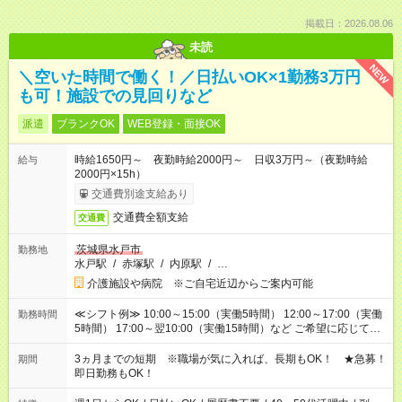
掲載日：2026.08.06
未読
NEW
＼空いた時間で働く！／日払いOK×1勤務3万円
も可！施設での見回りなど
派遣
ブランクOK
WEB登録・面接OK
時給1650円～ 夜勤時給2000円～ 日収3万円～（夜勤時給
給与
2000円×15h）
交通費別途支給あり
交通費全額支給
交通費
茨城県水戸市
勤務地
水戸駅
/
赤塚駅
/
内原駅
/
…
介護施設や病院 ※ご自宅近辺からご案内可能
≪シフト例≫ 10:00～15:00（実働5時間） 12:00～17:00（実働
勤務時間
5時間） 17:00～翌10:00（実働15時間）など ご希望に応じて、
働く時間は調整できます！ お気軽に担当へ相談ください！
3ヵ月までの短期 ※職場が気に入れば、長期もOK！ ★急募！
期間
即日勤務もOK！