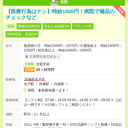
未読
NEW
【医療行為はナシ】時給1500円！病院で備品の
チェックなど
派遣
職種未経験OK
社会人未経験OK
ブランクOK
WEB登録・面接OK
無資格の方：時給1500円～1875円 / 介護福祉士：時給1800円～
給与
2250円 / 初任者以上：時給1600円～2000円
交通費別途支給あり
全額支給
交通費
25～30万円
月収例
茨城県水戸市
勤務地
水戸駅
/
赤塚駅
/
内原駅
/
…
病院 ★勤務地選べます！
【シフト例】 07:00～16:00 09:00～18:00 17:00～09:00 ※ 上記
勤務時間
は一例です！その他シフトもご相談ください！
即日～2ヶ月以上
期間
日払いOK
/
履歴書不要
/
40～50代活躍中
/
シフト勤務
/
10名以
特徴