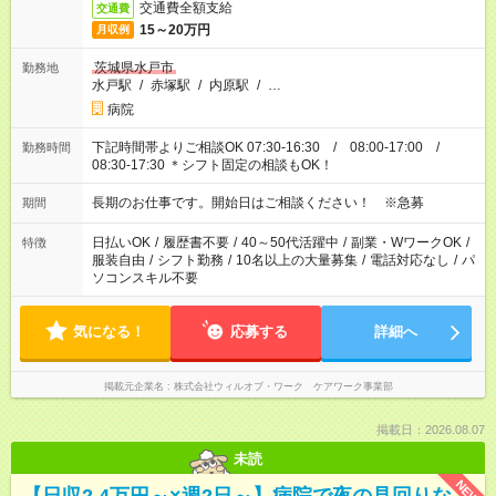
交通費全額支給
交通費
15～20万円
月収例
茨城県水戸市
勤務地
水戸駅
/
赤塚駅
/
内原駅
/
…
病院
下記時間帯よりご相談OK 07:30-16:30 / 08:00-17:00 /
勤務時間
08:30-17:30 ＊シフト固定の相談もOK！
長期のお仕事です。開始日はご相談ください！ ※急募
期間
日払いOK
/
履歴書不要
/
40～50代活躍中
/
副業・WワークOK
/
特徴
服装自由
/
シフト勤務
/
10名以上の大量募集
/
電話対応なし
/
パ
ソコンスキル不要
気になる！
応募する
詳細へ
掲載元企業名
株式会社ウィルオブ・ワーク ケアワーク事業部
掲載日：2026.08.07
未読
NEW