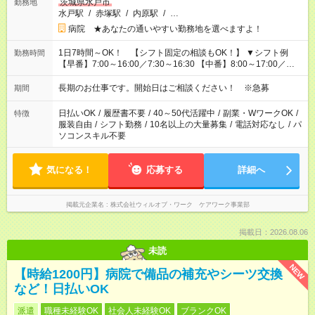
茨城県水戸市
勤務地
水戸駅
/
赤塚駅
/
内原駅
/
…
病院 ★あなたの通いやすい勤務地を選べますよ！
1日7時間～OK！ 【シフト固定の相談もOK！】 ▼シフト例
勤務時間
【早番】7:00～16:00／7:30～16:30 【中番】8:00～17:00／
9:00～18:00 【遅番】11:00～20:00／13:00～22:00
長期のお仕事です。開始日はご相談ください！ ※急募
期間
日払いOK
/
履歴書不要
/
40～50代活躍中
/
副業・WワークOK
/
特徴
服装自由
/
シフト勤務
/
10名以上の大量募集
/
電話対応なし
/
パ
ソコンスキル不要
気になる！
応募する
詳細へ
掲載元企業名
株式会社ウィルオブ・ワーク ケアワーク事業部
掲載日：2026.08.06
未読
NEW
【時給1200円】病院で備品の補充やシーツ交換
など！日払いOK
派遣
職種未経験OK
社会人未経験OK
ブランクOK