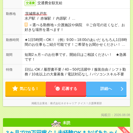
交通費全額支給
交通費
茨城県水戸市
勤務地
水戸駅
/
赤塚駅
/
内原駅
/
…
＜選べる勤務地＞介護施設や病院 ※ご自宅の近くなど、お
好きな場所を選べます！
★1日5時間～OK！ （例）9:00～18:00のあいだ もちろん1日8時
勤務時間
間のお仕事もご紹介可能です！ご希望をお聞かせください！ ★
家庭の都合でお休みが必要な場合も遠慮なくご相談ください。
※週最低15時間以上の勤務が必要です
短期2ヵ月～のお仕事です。開始日はご相談ください！ ★急募
期間
です！
日払いOK
/
履歴書不要
/
40～50代活躍中
/
服装自由
/
シフト勤
特徴
務
/
10名以上の大量募集
/
電話対応なし
/
パソコンスキル不要
気になる！
応募する
詳細へ
掲載元企業名
株式会社ネオキャリア ナイス！介護事業部
掲載日：2026.08.08
未読
NEW
3ヵ月で79万円稼ぐ！未経験OK＊おばあちゃん