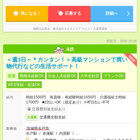
気になる！
応募する
詳細へ
掲載元企業名
株式会社ネオキャリア ナイス！介護事業部
掲載日：2026.08.06
未読
NEW
＜週3日～＊カンタン！＞高級マンションで買い
物代行などの生活サポート！
派遣
職種未経験OK
社会人未経験OK
大学生歓迎
ブランクOK
WEB登録・面接OK
時給1500円 有資格・有経験時給1650円 介護福祉士時給
給与
1700円 ■日払いOK（規定あり）※即日払い不可
交通費別途支給あり
交通費全額支給
交通費
茨城県水戸市
勤務地
水戸駅
/
赤塚駅
/
内原駅
/
…