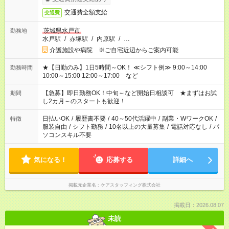
交通費全額支給
交通費
茨城県水戸市
勤務地
水戸駅
/
赤塚駅
/
内原駅
/
…
介護施設や病院 ※ご自宅近辺からご案内可能
★【日勤のみ】1日5時間～OK！ ≪シフト例≫ 9:00～14:00
勤務時間
10:00～15:00 12:00～17:00 など
【急募】即日勤務OK！中旬～など開始日相談可 ★まずはお試
期間
し2カ月～のスタートも歓迎！
日払いOK
/
履歴書不要
/
40～50代活躍中
/
副業・WワークOK
/
特徴
服装自由
/
シフト勤務
/
10名以上の大量募集
/
電話対応なし
/
パ
ソコンスキル不要
気になる！
応募する
詳細へ
掲載元企業名
ケアスタッフィング株式会社
掲載日：2026.08.07
未読