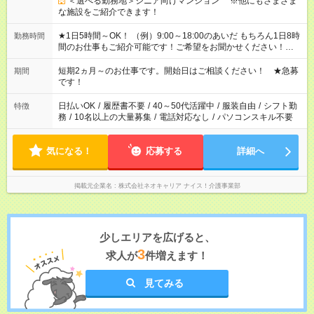
＜選べる勤務地＞シニア向けマンション ※他にもさまざま
な施設をご紹介できます！
★1日5時間～OK！ （例）9:00～18:00のあいだ もちろん1日8時
勤務時間
間のお仕事もご紹介可能です！ご希望をお聞かせください！★家
庭の都合でお休みが必要な場合も遠慮なくご相談ください。 ※
週最低15時間以上の勤務が必要です
短期2ヵ月～のお仕事です。開始日はご相談ください！ ★急募
期間
です！
日払いOK
/
履歴書不要
/
40～50代活躍中
/
服装自由
/
シフト勤
特徴
務
/
10名以上の大量募集
/
電話対応なし
/
パソコンスキル不要
気になる！
応募する
詳細へ
掲載元企業名
株式会社ネオキャリア ナイス！介護事業部
少しエリアを広げると、
3
求人が
件増えます！
見てみる