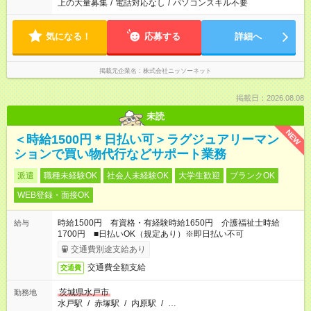
上の大量募集
/
電話対応なし
/
パソコンスキル不要
気になる！
応募する
詳細へ
掲載元企業名
株式会社ニッソーネット
掲載日：2026.08.08
未読
NEW
＜時給1500円＊日払い可＞ラグジュアリーマン
ションで買い物代行などサポート業務
派遣
職種未経験OK
社会人未経験OK
大学生歓迎
ブランクOK
WEB登録・面接OK
時給1500円 有資格・有経験時給1650円 介護福祉士時給
給与
1700円 ■日払いOK（規定あり）※即日払い不可
交通費別途支給あり
交通費全額支給
交通費
茨城県水戸市
勤務地
水戸駅
/
赤塚駅
/
内原駅
/
…