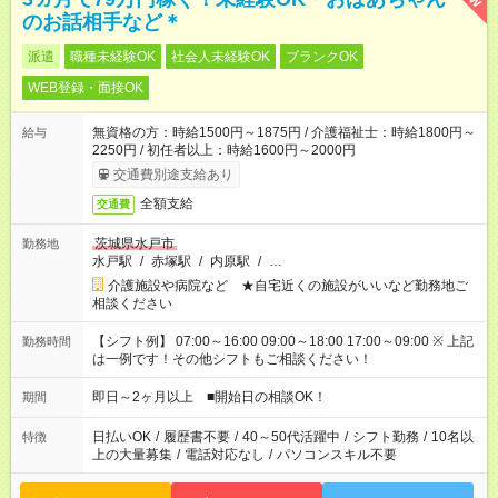
のお話相手など＊
派遣
職種未経験OK
社会人未経験OK
ブランクOK
WEB登録・面接OK
無資格の方：時給1500円～1875円 / 介護福祉士：時給1800円～
給与
2250円 / 初任者以上：時給1600円～2000円
交通費別途支給あり
全額支給
交通費
茨城県水戸市
勤務地
水戸駅
/
赤塚駅
/
内原駅
/
…
介護施設や病院など ★自宅近くの施設がいいなど勤務地ご
相談ください
【シフト例】 07:00～16:00 09:00～18:00 17:00～09:00 ※ 上記
勤務時間
は一例です！その他シフトもご相談ください！
即日～2ヶ月以上 ■開始日の相談OK！
期間
日払いOK
/
履歴書不要
/
40～50代活躍中
/
シフト勤務
/
10名以
特徴
上の大量募集
/
電話対応なし
/
パソコンスキル不要