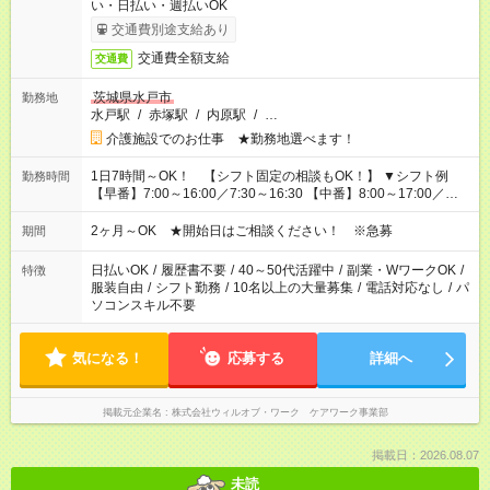
い・日払い・週払いOK
交通費別途支給あり
交通費全額支給
交通費
茨城県水戸市
勤務地
水戸駅
/
赤塚駅
/
内原駅
/
…
介護施設でのお仕事 ★勤務地選べます！
1日7時間～OK！ 【シフト固定の相談もOK！】 ▼シフト例
勤務時間
【早番】7:00～16:00／7:30～16:30 【中番】8:00～17:00／
9:00～18:00 【遅番】11:00～20:00／13:00～22:00
2ヶ月～OK ★開始日はご相談ください！ ※急募
期間
日払いOK
/
履歴書不要
/
40～50代活躍中
/
副業・WワークOK
/
特徴
服装自由
/
シフト勤務
/
10名以上の大量募集
/
電話対応なし
/
パ
ソコンスキル不要
気になる！
応募する
詳細へ
掲載元企業名
株式会社ウィルオブ・ワーク ケアワーク事業部
掲載日：2026.08.07
未読