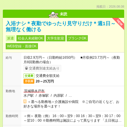
掲載日：2026.08.08
未読
NEW
入浴ナシ＊夜勤でゆったり見守りだけ＊週1日～
無理なく働ける
派遣
社会人未経験OK
大学生歓迎
ブランクOK
WEB登録・面接OK
日収2.9万円～（日勤時給1650円） ■月収例23.7万円～（夜勤
給与
月8回勤務の場合）
交通費別途支給あり
交通費全額支給
交通費
20～25万円
月収例
茨城県水戸市
勤務地
水戸駅
/
赤塚駅
/
内原駅
/
…
＜選べる勤務地＞介護施設や病院 ※ご自宅の近くなど、お
好きな場所を選べます！
＜例＞ 夜勤（例） 16：00～翌9：00 16：30～翌9：30 17：00
勤務時間
～翌10：00 ※勤務時間は施設によって異なります 「土日祝は休
みたい」 「しっかり稼ぎたい」 「もう少し遅い時間から始めた