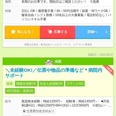
長期のお仕事です。開始日はご相談ください！ ※急募
期間
日払いOK
/
履歴書不要
/
40～50代活躍中
/
副業・WワークOK
/
特徴
服装自由
/
シフト勤務
/
10名以上の大量募集
/
電話対応なし
/
パ
ソコンスキル不要
気になる！
応募する
詳細へ
掲載元企業名
株式会社ウィルオブ・ワーク ケアワーク事業部
掲載日：2026.08.07
未読
NEW
＼未経験OK!／伝票や物品の準備など＊病院内
サポート
派遣
職種未経験OK
社会人未経験OK
ブランクOK
WEB登録・面接OK
無資格未経験：時給1200円～ 経験者：時給1400円～ ■月収
給与
例(週4日)：時給1200円×8H×16日＝15万3600円 ※前払い・日
払い・週払いOK
交通費別途支給あり