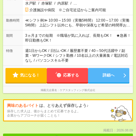
水戸駅
/
赤塚駅
/
内原駅
/
…
介護施設や病院 ※ご自宅近辺からご案内可能
≪シフト例≫ 10:00～15:00（実働5時間） 12:00～17:00（実働
勤務時間
5時間） 上記シフト以外にも、早朝や深夜など希望の時間帯お聞
かせください！ 事前に担当からヒアリングもしますので、ご安
心ください！
3ヵ月までの短期 ※職場が気に入れば、長期もOK！ ★急募！
期間
即日勤務もOK！
週1日からOK
/
日払いOK
/
履歴書不要
/
40～50代活躍中
/
副
特徴
業・WワークOK
/
シフト勤務
/
10名以上の大量募集
/
電話対応
なし
/
パソコンスキル不要
気になる！
応募する
詳細へ
掲載元企業名
ケアスタッフィング株式会社
興味のあるバイト
は、とりあえず保存しよう♪
保存した求人は、後からまとめて応募できるよ。
企業からアプローチが届くことも！
掲載日：2026.08.09