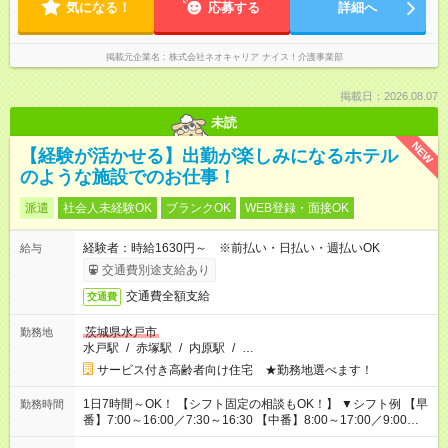
気になる！
応募する
詳細へ
掲載元企業名
株式会社ネオキャリア ナイス！介護事業部
掲載日：2026.08.07
未読
NEW
【経験が活かせる】出勤が楽しみになるホテル
のような施設でのお仕事！
派遣
社会人未経験OK
ブランクOK
WEB登録・面接OK
経験者：時給1630円～ ※前払い・日払い・週払いOK
給与
交通費別途支給あり
交通費全額支給
交通費
茨城県水戸市
勤務地
水戸駅
/
赤塚駅
/
内原駅
/
…
サービス付き高齢者向け住宅 ★勤務地選べます！
1日7時間～OK！ 【シフト固定の相談もOK！】 ▼シフト例 【早
勤務時間
番】7:00～16:00／7:30～16:30 【中番】8:00～17:00／9:00～
18:00 【遅番】11:00～20:00／13:00～22:00