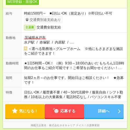
WEB登録・面接OK
時給1500円～ ■日払いOK（規定あり）※即日払い不可
給与
交通費別途支給あり
交通費全額支給
交通費
茨城県水戸市
勤務地
水戸駅
/
赤塚駅
/
内原駅
/
…
＜選べる勤務地＞グループホーム ※他にもさまざまな施設
をご紹介できます！
★1日5時間～OK！ （例）9:00～18:00のあいだ もちろん1日8時
勤務時間
間のお仕事もご紹介可能です！ご希望をお聞かせください！★家
庭の都合でお休みが必要な場合も遠慮なくご相談ください。 ※
週最低15時間以上の勤務が必要です
短期2ヵ月～のお仕事です。開始日はご相談ください！ ★急募
期間
です！
日払いOK
/
履歴書不要
/
40～50代活躍中
/
服装自由
/
シフト勤
特徴
務
/
10名以上の大量募集
/
電話対応なし
/
パソコンスキル不要
気になる！
応募する
詳細へ
掲載元企業名
株式会社ネオキャリア ナイス！介護事業部