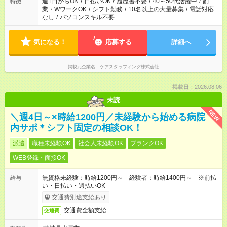
週1日からOK
/
日払いOK
/
履歴書不要
/
40～50代活躍中
/
副
特徴
業・WワークOK
/
シフト勤務
/
10名以上の大量募集
/
電話対応
なし
/
パソコンスキル不要
気になる！
応募する
詳細へ
掲載元企業名
ケアスタッフィング株式会社
掲載日：2026.08.06
未読
NEW
＼週4日～×時給1200円／未経験から始める病院
内サポ＊シフト固定の相談OK！
派遣
職種未経験OK
社会人未経験OK
ブランクOK
WEB登録・面接OK
無資格未経験：時給1200円～ 経験者：時給1400円～ ※前払
給与
い・日払い・週払いOK
交通費別途支給あり
交通費全額支給
交通費