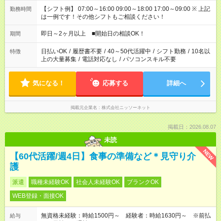
【シフト例】 07:00～16:00 09:00～18:00 17:00～09:00 ※ 上記
勤務時間
は一例です！その他シフトもご相談ください！
即日～2ヶ月以上 ■開始日の相談OK！
期間
日払いOK
/
履歴書不要
/
40～50代活躍中
/
シフト勤務
/
10名以
特徴
上の大量募集
/
電話対応なし
/
パソコンスキル不要
気になる！
応募する
詳細へ
掲載元企業名
株式会社ニッソーネット
掲載日：2026.08.07
未読
NEW
【60代活躍/週4日】食事の準備など＊見守り介
護
派遣
職種未経験OK
社会人未経験OK
ブランクOK
WEB登録・面接OK
無資格未経験：時給1500円～ 経験者：時給1630円～ ※前払
給与