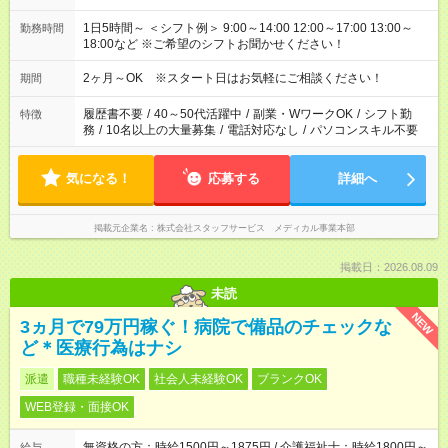
1日5時間～ ＜シフト例＞ 9:00～14:00 12:00～17:00 13:00～
勤務時間
18:00など ※ご希望のシフトお聞かせください！
2ヶ月～OK ※スタート日はお気軽にご相談ください！
期間
履歴書不要
/
40～50代活躍中
/
副業・WワークOK
/
シフト勤
特徴
務
/
10名以上の大量募集
/
電話対応なし
/
パソコンスキル不要
気になる！
応募する
詳細へ
掲載元企業名
株式会社スタッフサービス メディカル事業本部
掲載日：2026.08.09
未読
NEW
3ヵ月で79万円稼ぐ！病院で備品のチェックな
ど＊医療行為はナシ
派遣
職種未経験OK
社会人未経験OK
ブランクOK
WEB登録・面接OK
無資格の方：時給1500円～1875円 / 介護福祉士：時給1800円～
給与