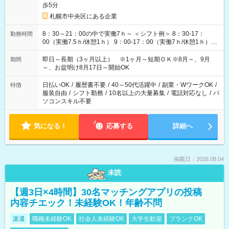
歩5分
札幌市中央区にある企業
8：30～21：00の中で実働7ｈ～ ＜シフト例＞ 8：30-17：
勤務時間
00（実働7.5ｈ/休憩1ｈ） 9：00-17：00（実働7ｈ/休憩1ｈ）
9：00-18：00（実働8ｈ/休憩1ｈ） 10：00-18：00（実働7ｈ/
休憩1ｈ） 10：00-19：00（実働8ｈ/休憩1ｈ） 11：00-20：
即日～長期（3ヶ月以上） ※1ヶ月～短期ＯＫ※8月～、9月
期間
00（実働8ｈ/休憩1ｈ） 13：00-21：00（実働7ｈ/休憩1ｈ） ＊
～、お盆明け8月17日～開始OK
他にもパターンあり♪ ＊時間固定ＯＫ
日払いOK
/
履歴書不要
/
40～50代活躍中
/
副業・WワークOK
/
特徴
服装自由
/
シフト勤務
/
10名以上の大量募集
/
電話対応なし
/
パ
ソコンスキル不要
気になる！
応募する
詳細へ
掲載日：2026.08.04
未読
【週3日×4時間】30名マッチングアプリの投稿
内容チエック！未経験OK！年齢不問
派遣
職種未経験OK
社会人未経験OK
大学生歓迎
ブランクOK