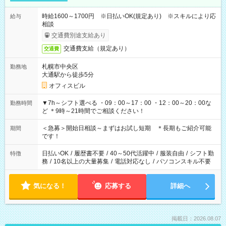
時給1600～1700円 ※日払いOK(規定あり) ※スキルにより応
給与
相談
交通費別途支給あり
交通費支給（規定あり）
交通費
札幌市中央区
勤務地
大通駅から徒歩5分
オフィスビル
▼7h～シフト選べる ・09：00～17：00 ・12：00～20：00な
勤務時間
ど ＊9時～21時間でご相談ください！
＜急募＞開始日相談～まずはお試し短期 ＊長期もご紹介可能
期間
です！
日払いOK
/
履歴書不要
/
40～50代活躍中
/
服装自由
/
シフト勤
特徴
務
/
10名以上の大量募集
/
電話対応なし
/
パソコンスキル不要
気になる！
応募する
詳細へ
掲載日：2026.08.07