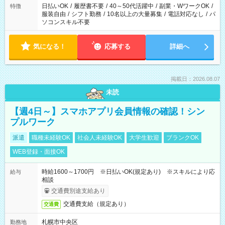
日払いOK
/
履歴書不要
/
40～50代活躍中
/
副業・WワークOK
/
特徴
服装自由
/
シフト勤務
/
10名以上の大量募集
/
電話対応なし
/
パ
ソコンスキル不要
気になる！
応募する
詳細へ
掲載日：2026.08.07
未読
【週4日～】スマホアプリ会員情報の確認！シン
プルワーク
派遣
職種未経験OK
社会人未経験OK
大学生歓迎
ブランクOK
WEB登録・面接OK
時給1600～1700円 ※日払いOK(規定あり) ※スキルにより応
給与
相談
交通費別途支給あり
交通費支給（規定あり）
交通費
札幌市中央区
勤務地