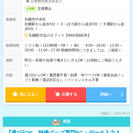
交通費別途支給あり
交通費込
交通費
札幌市中央区
勤務地
札幌駅から徒歩5分
/
さっぽろ駅から徒歩5分
/
大通駅から徒
歩5分
/
…
札幌駅付近のオフィス【Web登録OK】
シフト制＜1日3時間～OK！＞ 例） ・9:00～18:00 ・12:00～
勤務時間
20:00 ・11:00～17:00 勤務時間等につきましては、ご相談くだ
さい。
即日～長期※短期で働きたい方もOK！お気軽にご相談くださ
期間
い。
週1日からOK
/
履歴書不要
/
副業・WワークOK
/
服装自由
/
シ
特徴
フト勤務
/
電話対応なし
/
パソコンスキル不要
気になる！
応募する
詳細へ
掲載日：2026.08.07
未読
【週2日OK 特撮グッズ専門EC・データ入力＊