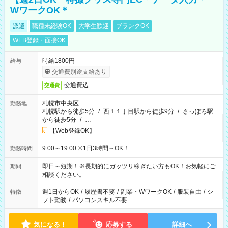
WワークOK＊
派遣
職種未経験OK
大学生歓迎
ブランクOK
WEB登録・面接OK
時給1800円
給与
交通費別途支給あり
交通費込
交通費
札幌市中央区
勤務地
札幌駅から徒歩5分
/
西１１丁目駅から徒歩9分
/
さっぽろ駅
から徒歩5分
/
…
【Web登録OK】
9:00～19:00 ※1日3時間～OK！
勤務時間
即日～短期！※長期的にガッツリ稼ぎたい方もOK！お気軽にご
期間
相談ください。
週1日からOK
/
履歴書不要
/
副業・WワークOK
/
服装自由
/
シ
特徴
フト勤務
/
パソコンスキル不要
気になる！
応募する
詳細へ