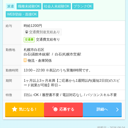
派遣
職種未経験OK
社会人未経験OK
ブランクOK
WEB登録・面接OK
時給1200円
給与
交通費別途支給あり
交通費支給有り
交通費
札幌市白石区
勤務地
白石(函館本線)駅
/
白石(札幌市営)駅
物流・倉庫関係
13:00～22:00 ※表記のうち実働8時間です。
勤務時間
1ヶ月以上3ヶ月未満【ご応募から1週間以内(最短2日目)のスピ
期間
ード就業が可能】即日～
日払いOK
/
履歴書不要
/
電話対応なし
/
パソコンスキル不要
特徴
気になる！
応募する
詳細へ
掲載日：2026.08.04