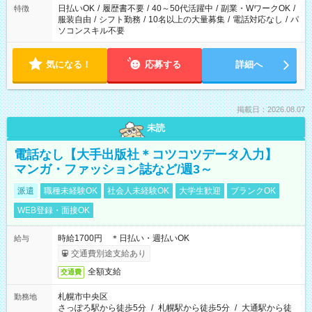
日払いOK
/
履歴書不要
/
40～50代活躍中
/
副業・WワークOK
/
特徴
服装自由
/
シフト勤務
/
10名以上の大量募集
/
電話対応なし
/
パ
ソコンスキル不要
気になる！
応募する
詳細へ
掲載日：2026.08.07
未読
電話なし【大手出版社＊コツコツデータ入力】
マンガ・ファッション誌など/週3～
派遣
職種未経験OK
社会人未経験OK
大学生歓迎
ブランクOK
WEB登録・面接OK
時給1700円 ＊日払い・週払いOK
給与
交通費別途支給あり
全額支給
交通費
札幌市中央区
勤務地
さっぽろ駅から徒歩5分
/
札幌駅から徒歩5分
/
大通駅から徒