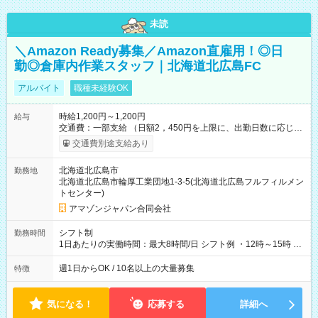
未読
＼Amazon Ready募集／Amazon直雇用！◎日
勤◎倉庫内作業スタッフ｜北海道北広島FC
アルバイト
職種未経験OK
時給1,200円～1,200円
給与
交通費：一部支給 （日額2，450円を上限に、出勤日数に応じて
実費支給） ※22:00～翌5:00までは時給25%UP！ ■給与前払い
交通費別途支給あり
制度あり ※前払い額の上限あり、手数料無料（Amazon負担）
そのほか所定の条件が適用されます 【試用期間】試用期間なし
北海道北広島市
勤務地
北海道北広島市輪厚工業団地1-3-5(北海道北広島フルフィルメン
トセンター)
アマゾンジャパン合同会社
シフト制
勤務時間
1日あたりの実働時間：最大8時間/日 シフト例 ・12時～15時 入
社後、就業可能シフトをご確認の上、申請してください。
週1日からOK / 10名以上の大量募集
特徴
気になる！
応募する
詳細へ