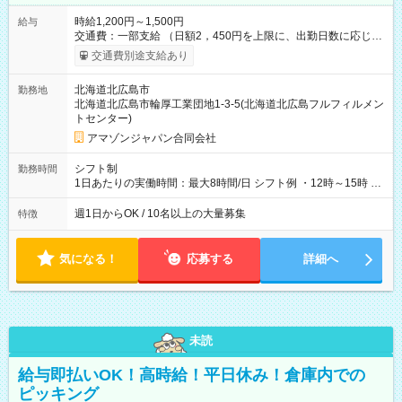
時給1,200円～1,500円
給与
交通費：一部支給 （日額2，450円を上限に、出勤日数に応じて
実費支給） ※22:00～翌5:00までは時給25%UP！ ■給与前払い
交通費別途支給あり
制度あり ※前払い額の上限あり、手数料無料（Amazon負担）
そのほか所定の条件が適用されます 【試用期間】試用期間なし
北海道北広島市
勤務地
北海道北広島市輪厚工業団地1-3-5(北海道北広島フルフィルメン
トセンター)
アマゾンジャパン合同会社
シフト制
勤務時間
1日あたりの実働時間：最大8時間/日 シフト例 ・12時～15時 入
社後、就業可能シフトをご確認の上、申請してください。
週1日からOK / 10名以上の大量募集
特徴
気になる！
応募する
詳細へ
未読
給与即払いOK！高時給！平日休み！倉庫内での
ピッキング