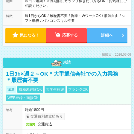
即日～短期！※長期的にガッツリ稼ぎたい方もOK！お気軽にご
期間
相談ください。
週1日からOK
/
履歴書不要
/
副業・WワークOK
/
服装自由
/
シ
特徴
フト勤務
/
パソコンスキル不要
気になる！
応募する
詳細へ
掲載日：2026.08.06
未読
1日3h×週２～OK＊大手通信会社での入力業務
＊履歴書不要
派遣
職種未経験OK
大学生歓迎
ブランクOK
WEB登録・面接OK
時給1800円
給与
交通費別途支給あり
交通費込
交通費