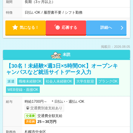
長期（3ヶ月以上）
期間
日払いOK
/
履歴書不要
/
シフト勤務
特徴
気になる！
応募する
詳細へ
掲載日：2026.08.05
未読
【30名！未経験×週3日×5時間OK】オープンキ
ャンパスなど就活サイトデータ入力
派遣
職種未経験OK
社会人未経験OK
大学生歓迎
ブランクOK
WEB登録・面接OK
時給1700円～ ＊日払い・週払いOK
給与
交通費別途支給あり
交通費全額支給
交通費
25～30万円
月収例
札幌市中央区
勤務地