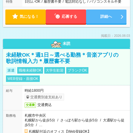
日払いOK
/
履歴書不要
/
電話対応なし
/
パソコンスキル不要
特徴
気になる！
応募する
詳細へ
掲載日：2026.08.03
未読
未経験OK＊週1日～選べる勤務＊音楽アプリの
歌詞情報入力＊履歴書不要
派遣
職種未経験OK
大学生歓迎
ブランクOK
WEB登録・面接OK
時給1800円
給与
交通費別途支給あり
交通費込
交通費
札幌市中央区
勤務地
札幌駅から徒歩5分
/
さっぽろ駅から徒歩5分
/
大通駅から徒
歩5分
/
…
札幌駅付近のオフィス【Web登録OK】