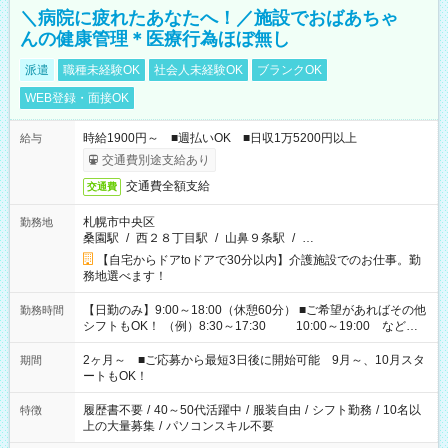
＼病院に疲れたあなたへ！／施設でおばあちゃ
んの健康管理＊医療行為ほぼ無し
派遣
職種未経験OK
社会人未経験OK
ブランクOK
WEB登録・面接OK
時給1900円～ ■週払いOK ■日収1万5200円以上
給与
交通費別途支給あり
交通費全額支給
交通費
札幌市中央区
勤務地
桑園駅
/
西２８丁目駅
/
山鼻９条駅
/
…
【自宅からドアtoドアで30分以内】介護施設でのお仕事。勤
務地選べます！
【日勤のみ】9:00～18:00（休憩60分） ■ご希望があればその他
勤務時間
シフトもOK！ （例）8:30～17:30 10:00～19:00 など
「家族とお休みを合わせたい」 「できれば残業はしたくない」
など、あなたのご希望に沿ったお仕事をご紹介します！ ※Wワ
2ヶ月～ ■ご応募から最短3日後に開始可能 9月～、10月スタ
期間
ーク希望の方へ 今ご覧のお仕事で希望する勤務時間と、もう1つ
ートもOK！
のお仕事の勤務時間。 合計で週40時間を超える場合は応募でき
ません
履歴書不要
/
40～50代活躍中
/
服装自由
/
シフト勤務
/
10名以
特徴
上の大量募集
/
パソコンスキル不要