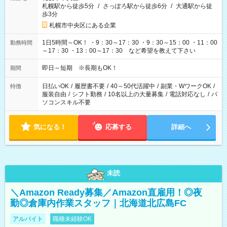
札幌駅から徒歩5分
/
さっぽろ駅から徒歩6分
/
大通駅から徒
歩3分
札幌市中央区にある企業
1日5時間～OK！ ・9：30～17：30 ・9：30～15：00 ・11：00
勤務時間
～17：30 ・13：00～17：30 など希望を教えて下さい
即日～短期 ※長期もOK！
期間
日払いOK
/
履歴書不要
/
40～50代活躍中
/
副業・WワークOK
/
特徴
服装自由
/
シフト勤務
/
10名以上の大量募集
/
電話対応なし
/
パ
ソコンスキル不要
気になる！
応募する
詳細へ
未読
＼Amazon Ready募集／Amazon直雇用！◎夜
勤◎倉庫内作業スタッフ｜北海道北広島FC
アルバイト
職種未経験OK