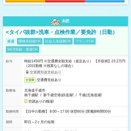
未読
<タイパ抜群>洗車・点検作業／要免許（日勤）
派遣
職種未経験OK
社会人未経験OK
ブランクOK
WEB登録・面接OK
時給1450円 ※交通費全額支給（規定あり） 【月収例】23.2万円
給与
（20日勤務 ※残業なしの場合）
交通費別途支給あり
交通費支給あり
交通費
北海道千歳市
勤務地
南千歳駅
/
新千歳空港(鉄道)駅
/
千歳(北海道)駅
空調ありの職場!
【日中の勤務】 8:00～17:00 休憩60分 [実働]8時間00分
勤務時間
即日～2ヶ月の短期
期間