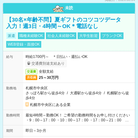
未読
【30名×年齢不問】夏ギフトのコツコツデータ
入力！週3日・4時間～OK＊電話なし
派遣
職種未経験OK
社会人未経験OK
大学生歓迎
ブランクOK
WEB登録・面接OK
時給1700円～ ＊日払い・週払いOK
給与
交通費別途支給あり
全額支給
交通費
25～30万円
月収例
札幌市中央区
勤務地
さっぽろ駅から徒歩4分
/
大通駅から徒歩4分
/
札幌駅から徒
歩4分
札幌市中央区にある企業
最短4時間～勤務OK！ ご希望の勤務時間をお申し付けください
勤務時間
・9：00～17：00 ・10：00～17：00 ・17：00～21：00 な
ど
即日～3か月
期間