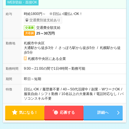
WEB登録・面接OK
時給1800円～ ※日払い/週払いOK！
給与
交通費別途支給あり
交通費全額支給
交通費
25～30万円
月収例
札幌市中央区
勤務地
大通駅から徒歩3分
/
さっぽろ駅から徒歩5分
/
札幌駅から徒
歩5分
札幌市中央区にある企業
9:00～21:00の間で1日4時間～勤務可能
勤務時間
即日～短期
期間
日払いOK
/
履歴書不要
/
40～50代活躍中
/
副業・WワークOK
/
特徴
服装自由
/
シフト勤務
/
10名以上の大量募集
/
電話対応なし
/
パ
ソコンスキル不要
気になる！
応募する
詳細へ