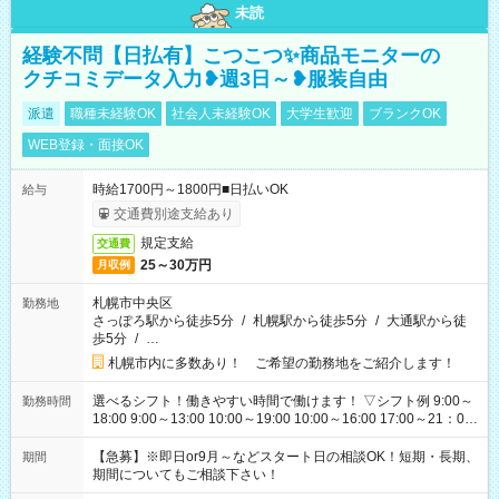
未読
経験不問【日払有】こつこつ✨商品モニターの
クチコミデータ入力❥週3日～❥服装自由
派遣
職種未経験OK
社会人未経験OK
大学生歓迎
ブランクOK
WEB登録・面接OK
時給1700円～1800円■日払いOK
給与
交通費別途支給あり
規定支給
交通費
25～30万円
月収例
札幌市中央区
勤務地
さっぽろ駅から徒歩5分
/
札幌駅から徒歩5分
/
大通駅から徒
歩5分
/
…
札幌市内に多数あり！ ご希望の勤務地をご紹介します！
選べるシフト！働きやすい時間で働けます！ ▽シフト例 9:00～
勤務時間
18:00 9:00～13:00 10:00～19:00 10:00～16:00 17:00～21：00
18:00～21：00 ■残業なし ■週3日～/1日3h～OK ■他シフトにつ
いても相談OK
【急募】※即日or9月～などスタート日の相談OK！短期・長期、
期間
期間についてもご相談下さい！