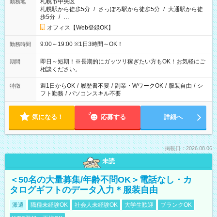
札幌市中央区
勤務地
札幌駅から徒歩5分
/
さっぽろ駅から徒歩5分
/
大通駅から徒
歩5分
/
…
オフィス【Web登録OK】
9:00～19:00 ※1日3時間～OK！
勤務時間
即日～短期！※長期的にガッツリ稼ぎたい方もOK！お気軽にご
期間
相談ください。
週1日からOK
/
履歴書不要
/
副業・WワークOK
/
服装自由
/
シ
特徴
フト勤務
/
パソコンスキル不要
気になる！
応募する
詳細へ
掲載日：2026.08.06
未読
＜50名の大量募集/年齢不問OK＞電話なし・カ
タログギフトのデータ入力＊服装自由
派遣
職種未経験OK
社会人未経験OK
大学生歓迎
ブランクOK