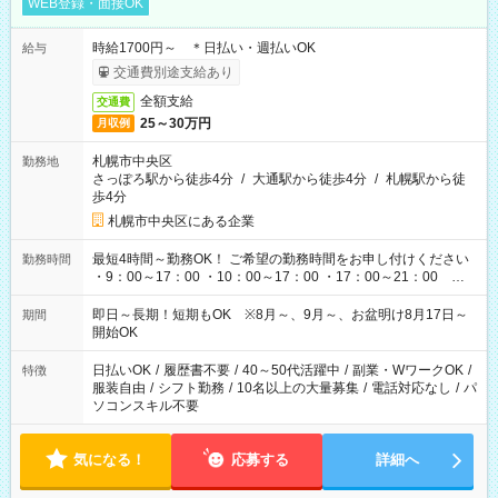
WEB登録・面接OK
時給1700円～ ＊日払い・週払いOK
給与
交通費別途支給あり
全額支給
交通費
25～30万円
月収例
札幌市中央区
勤務地
さっぽろ駅から徒歩4分
/
大通駅から徒歩4分
/
札幌駅から徒
歩4分
札幌市中央区にある企業
最短4時間～勤務OK！ ご希望の勤務時間をお申し付けください
勤務時間
・9：00～17：00 ・10：00～17：00 ・17：00～21：00 な
ど
即日～長期！短期もOK ※8月～、9月～、お盆明け8月17日～
期間
開始OK
日払いOK
/
履歴書不要
/
40～50代活躍中
/
副業・WワークOK
/
特徴
服装自由
/
シフト勤務
/
10名以上の大量募集
/
電話対応なし
/
パ
ソコンスキル不要
気になる！
応募する
詳細へ