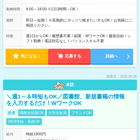
9:00～18:00 ※1日3時間～OK！
勤務時間
即日～短期！※長期的にガッツリ稼ぎたい方もOK！お気軽にご
期間
相談ください。
週1日からOK
/
履歴書不要
/
副業・WワークOK
/
服装自由
/
シ
特徴
フト勤務
/
電話対応なし
/
パソコンスキル不要
気になる！
応募する
詳細へ
掲載日：2026.08.06
未読
＼週1～＆時短もOK／図書館、新規書籍の情報
を入力するだけ！WワークOK
派遣
職種未経験OK
大学生歓迎
ブランクOK
WEB登録・面接OK
時給1800円
給与