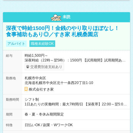
未読
深夜で時給1500円！金銭のやり取りほぼなし！
食事補助もあり◎／すき家 札幌桑園店
アルバイト
職種未経験OK
時給1,500円～
給与
深夜時給（22時～翌5時）：1500円 【試用期間】試用期間あり
試用期間の長さ：1ヶ月 雇用形態、給与は本採用時と同じです。
交通費別途支給あり
試用期間の実態は30日（※条件変更なし）ですが、切り上げで
一ヶ月とさせていただきます。 研修制度あり：15時間(研修中も
札幌市中央区
勤務地
同時給）
北海道札幌市中央区北十一条西20丁目1-10
株式会社すき家
シフト制
勤務時間
1日あたりの実働時間：最大7時間/日 【深夜帯】22:00～翌5:00
週2日～・1日2h～OK◎ ※22:00から翌5:00までは18歳以上の方
のみ勤務可能です（18歳未満の深夜業務禁止のため） ★深夜で
春・夏・冬休み期間限定
期間
も安心して働けます★ すき家では、ワンオペを禁止していま
す。 必ず、2名以上での勤務を行いますので、安心して働けま
日払いOK / 副業・WワークOK
特徴
す。