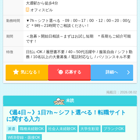
大通駅から徒歩4分
オフィスビル
▼7h～シフト選べる ・09：00～17：00 ・12：00～20：00な
勤務時間
ど ＊9時～21時間でご相談ください！
＜急募＞開始日相談～まずはお試し短期 ＊長期もご紹介可能
期間
です！
日払いOK
/
履歴書不要
/
40～50代活躍中
/
服装自由
/
シフト勤
特徴
務
/
10名以上の大量募集
/
電話対応なし
/
パソコンスキル不要
気になる！
応募する
詳細へ
掲載日：2026.08.02
未読
《週4日～》1日7h～シフト選べる！転職サイト
に関する入力
派遣
職種未経験OK
社会人未経験OK
大学生歓迎
ブランクOK
WEB登録・面接OK