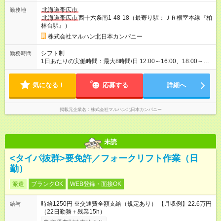
北海道帯広市
勤務地
北海道帯広市
西十六条南1-48-18（最寄り駅：ＪＲ根室本線『柏
林台駅』）
株式会社マルハン北日本カンパニー
シフト制
勤務時間
1日あたりの実働時間：最大8時間/日 12:00～16:00、18:00～
22:00、8:00～17:00、16:00～24:00 実働1日4時間 ・最低勤務
日数：週2日 ★フリーター・学生・既婚者・未経験者歓迎！ ★土
気になる！
日勤務できる方歓迎
応募する
詳細へ
掲載元企業名
株式会社マルハン北日本カンパニー
未読
<タイパ抜群>要免許／フォークリフト作業（日
勤）
派遣
ブランクOK
WEB登録・面接OK
時給1250円 ※交通費全額支給（規定あり） 【月収例】22.6万円
給与
（22日勤務＋残業15h）