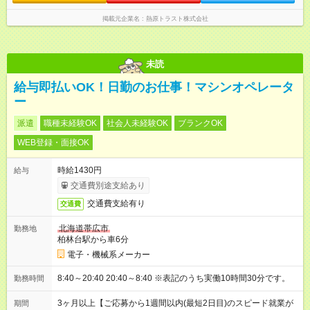
掲載元企業名
熱原トラスト株式会社
未読
給与即払いOK！日勤のお仕事！マシンオペレータ
ー
派遣
職種未経験OK
社会人未経験OK
ブランクOK
WEB登録・面接OK
時給1430円
給与
交通費別途支給あり
交通費支給有り
交通費
北海道帯広市
勤務地
柏林台駅から車6分
電子・機械系メーカー
8:40～20:40 20:40～8:40 ※表記のうち実働10時間30分です。
勤務時間
3ヶ月以上【ご応募から1週間以内(最短2日目)のスピード就業が
期間