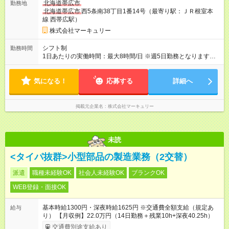
北海道帯広市
勤務地
北海道帯広市
西5条南38丁目1番14号（最寄り駅：ＪＲ根室本
線 西帯広駅）
株式会社マーキュリー
シフト制
勤務時間
1日あたりの実働時間：最大8時間/日 ※週5日勤務となります。
◆残業月平均7.2時間と業界でも少なめ◎ ◆プライベートとの両
立も叶います♪
気になる！
応募する
詳細へ
掲載元企業名
株式会社マーキュリー
未読
<タイパ抜群>小型部品の製造業務（2交替）
派遣
職種未経験OK
社会人未経験OK
ブランクOK
WEB登録・面接OK
基本時給1300円・深夜時給1625円 ※交通費全額支給（規定あ
給与
り） 【月収例】22.0万円（14日勤務＋残業10h+深夜40.25h）
交通費別途支給あり