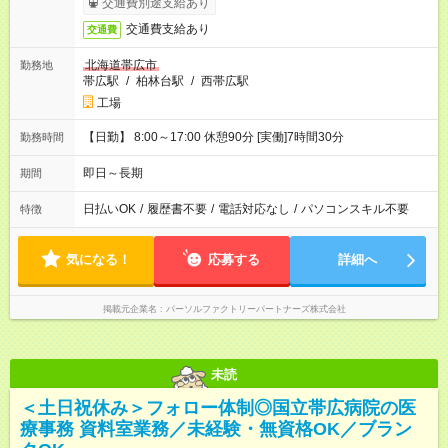
交通費別途支給あり
交通費支給あり
交通費
北海道帯広市
勤務地
帯広駅
/
柏林台駅
/
西帯広駅
工場
【日勤】 8:00～17:00 休憩90分 [実働]7時間30分
勤務時間
即日～長期
期間
日払いOK
/
履歴書不要
/
電話対応なし
/
パソコンスキル不要
特徴
気になる！
応募する
詳細へ
掲載元企業名
パーソルファクトリーパートナーズ株式会社
未読
＜土日祝休み＞フォロー体制◎国立帯広病院の医
療事務 資料室業務／未経験・無資格OK／ブラン