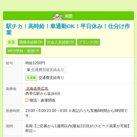
未読
駅チカ！高時給！車通勤OK！平日休み！仕分け作
業
派遣
職種未経験OK
社会人未経験OK
ブランクOK
WEB登録・面接OK
時給1200円
給与
交通費別途支給あり
交通費支給有り
交通費
北海道帯広市
勤務地
西帯広駅から徒歩4分
物流・倉庫関係
23:00～6:00 23:00～8:00 ※表記のうち実働6時間から8時間で
勤務時間
す。
長期【ご応募から1週間以内(最短2日目)のスピード就業が可能】
期間
即日～