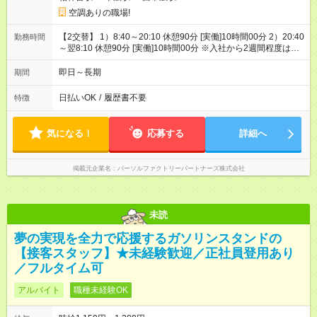
空調ありの職場!
【2交替】 1）8:40～20:10 休憩90分 [実働]10時間00分 2）20:40
勤務時間
～翌8:10 休憩90分 [実働]10時間00分 ※入社から2週間程度は日
勤(8:40-17:20)での勤務
即日～長期
期間
日払いOK
/
履歴書不要
特徴
気になる！
応募する
詳細へ
掲載元企業名
パーソルファクトリーパートナーズ株式会社
未読
夢の実現を全力で応援するガソリンスタンドの
【接客スタッフ】★未経験歓迎／正社員登用あり
／フルタイム可
アルバイト
職種未経験OK