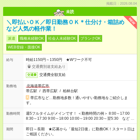
掲載日：2026.08.04
未読
NEW
＼即払いＯＫ／即日勤務ＯＫ＊仕分け・箱詰め
など人気の軽作業！
派遣
職種未経験OK
社会人未経験OK
ブランクOK
WEB登録・面接OK
時給1150円～1350円 ★Wワーク不可
給与
交通費別途支給あり
交通費全額支給
交通費
北海道帯広市
勤務地
帯広駅
/
西帯広駅
/
柏林台駅
帯広市など…勤務地多数！通いやすい勤務地をご紹介しま
す。
週5フルタイムがメインです！ ＜勤務時間の例＞ 8:00～17:00
勤務時間
8:30～17:30 9:00～18:00 10:00～19:00 20:30～翌5:30 など ★
その他にも勤務時間多数！ 日勤のみ、残業なし、交替制など
ご希望を教えてください！
即日～長期 ★応募から「最短2日後」に勤務OK！スタート日は
期間
ご相談ください。