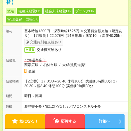
替）
派遣
職種未経験OK
社会人未経験OK
ブランクOK
WEB登録・面接OK
基本時給1300円・深夜時給1625円 ※交通費全額支給（規定あ
給与
り） 【月収例】22.0万円（14日勤務＋残業10h＋深夜40.25h）
交通費別途支給あり
交通費支給あり
交通費
北海道帯広市
勤務地
西帯広駅
/
柏林台駅
/
大成(北海道)駅
企業
【2交替】 1）8:30～20:40 休憩100分 [実働]10時間30分 2）
勤務時間
20:30～翌8:40 休憩100分 [実働]10時間30分
即日～長期
期間
履歴書不要
/
電話対応なし
/
パソコンスキル不要
特徴
気になる！
応募する
詳細へ