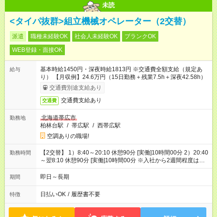
未読
<タイパ抜群>組立機械オペレーター（2交替）
派遣
職種未経験OK
社会人未経験OK
ブランクOK
WEB登録・面接OK
基本時給1450円・深夜時給1813円 ※交通費全額支給（規定あ
給与
り） 【月収例】24.6万円（15日勤務＋残業7.5h＋深夜42.58h）
交通費別途支給あり
交通費支給あり
交通費
北海道帯広市
勤務地
柏林台駅
/
帯広駅
/
西帯広駅
空調ありの職場!
【2交替】 1）8:40～20:10 休憩90分 [実働]10時間00分 2）20:40
勤務時間
～翌8:10 休憩90分 [実働]10時間00分 ※入社から2週間程度は日
勤(8:40-17:20)での勤務
即日～長期
期間
日払いOK
/
履歴書不要
特徴