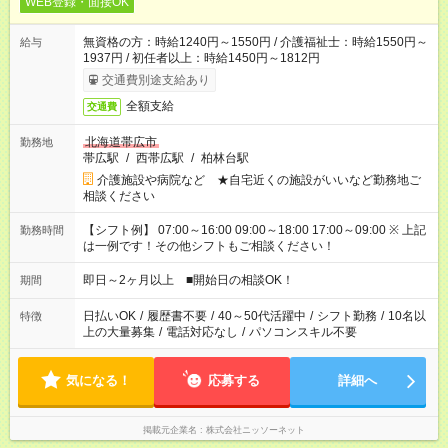
WEB登録・面接OK
無資格の方：時給1240円～1550円 / 介護福祉士：時給1550円～
給与
1937円 / 初任者以上：時給1450円～1812円
交通費別途支給あり
全額支給
交通費
北海道帯広市
勤務地
帯広駅
/
西帯広駅
/
柏林台駅
介護施設や病院など ★自宅近くの施設がいいなど勤務地ご
相談ください
【シフト例】 07:00～16:00 09:00～18:00 17:00～09:00 ※ 上記
勤務時間
は一例です！その他シフトもご相談ください！
即日～2ヶ月以上 ■開始日の相談OK！
期間
日払いOK
/
履歴書不要
/
40～50代活躍中
/
シフト勤務
/
10名以
特徴
上の大量募集
/
電話対応なし
/
パソコンスキル不要
気になる！
応募する
詳細へ
掲載元企業名
株式会社ニッソーネット