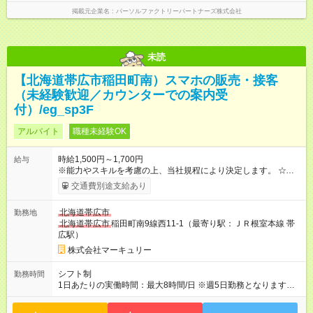
掲載元企業名
パーソルファクトリーパートナーズ株式会社
未読
【北海道帯広市稲田町南）スマホの販売・接客
（未経験歓迎／カウンターでの案内受
付）/eg_sp3F
アルバイト
職種未経験OK
時給1,500円～1,700円
給与
※能力やスキルを考慮の上、当社規程により決定します。 ☆月
収例 時給1，500円×実働8時間×週5日＝月収240，000円（月4
交通費別途支給あり
週換算） 【試用期間】試用期間あり 試用期間の長さ：3ヶ月 雇
用形態、給与は本採用時と同じです。
北海道帯広市
勤務地
北海道帯広市
稲田町南9線西11-1（最寄り駅：ＪＲ根室本線 帯
広駅）
株式会社マーキュリー
シフト制
勤務時間
1日あたりの実働時間：最大8時間/日 ※週5日勤務となります。
◆残業月平均7.2時間と業界でも少なめ◎ ◆プライベートとの両
立も叶います♪