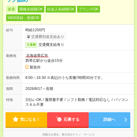
派遣
職種未経験OK
社会人未経験OK
ブランクOK
WEB登録・面接OK
時給1200円
給与
交通費別途支給あり
交通費支給有り
交通費
北海道帯広市
勤務地
西帯広駅から徒歩15分
製造外
8:00～16:30 ※表記のうち実働7時間30分です。
勤務時間
2026/8/17～長期
期間
日払いOK
/
履歴書不要
/
シフト勤務
/
電話対応なし
/
パソコン
特徴
スキル不要
気になる！
応募する
詳細へ
掲載元企業名
株式会社テクノ・サービス