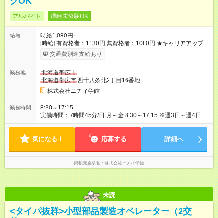
クOK
アルバイト
職種未経験OK
時給1,080円～
給与
[時給] 有資格者：1130円 無資格者：1080円 ★キャリアアップ制
度あり 進級により給与がアップします！ 【試用期間】試用期間
交通費別途支給あり
あり 試用期間の長さ：3ヶ月 雇用形態、給与は本採用時と同じ
です。
北海道帯広市
勤務地
北海道帯広市
西十八条北2丁目16番地
株式会社ニチイ学館
8:30～17:15
勤務時間
実働時間：7時間45分/日 月～金 8:30～17:15 ※週3日～週4日勤
務 ※日数相談可！前月に次月分シフトを作成します。 ※残業が
発生した場合は1分単位で別途支給
気になる！
応募する
詳細へ
掲載元企業名
株式会社ニチイ学館
未読
<タイパ抜群>小型部品製造オペレーター（2交