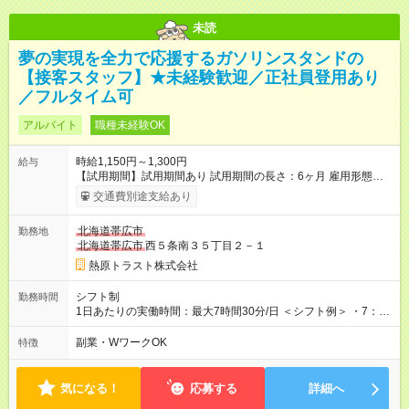
未読
夢の実現を全力で応援するガソリンスタンドの
【接客スタッフ】★未経験歓迎／正社員登用あり
／フルタイム可
アルバイト
職種未経験OK
時給1,150円～1,300円
給与
【試用期間】試用期間あり 試用期間の長さ：6ヶ月 雇用形態、
給与は本採用時と同じです。
交通費別途支給あり
北海道帯広市
勤務地
北海道帯広市
西５条南３５丁目２－１
熱原トラスト株式会社
シフト制
勤務時間
1日あたりの実働時間：最大7時間30分/日 ＜シフト例＞ ・7：30
～16：00 ・9：00～17：30 ・10：00～18：30
副業・WワークOK
特徴
気になる！
応募する
詳細へ