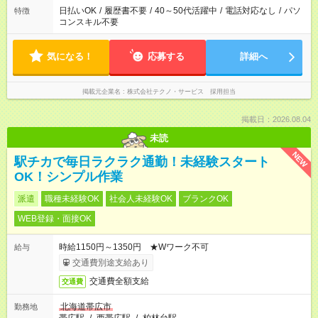
日払いOK
/
履歴書不要
/
40～50代活躍中
/
電話対応なし
/
パソ
特徴
コンスキル不要
気になる！
応募する
詳細へ
掲載元企業名
株式会社テクノ・サービス 採用担当
掲載日：2026.08.04
未読
NEW
駅チカで毎日ラクラク通勤！未経験スタート
OK！シンプル作業
派遣
職種未経験OK
社会人未経験OK
ブランクOK
WEB登録・面接OK
時給1150円～1350円 ★Wワーク不可
給与
交通費別途支給あり
交通費全額支給
交通費
北海道帯広市
勤務地