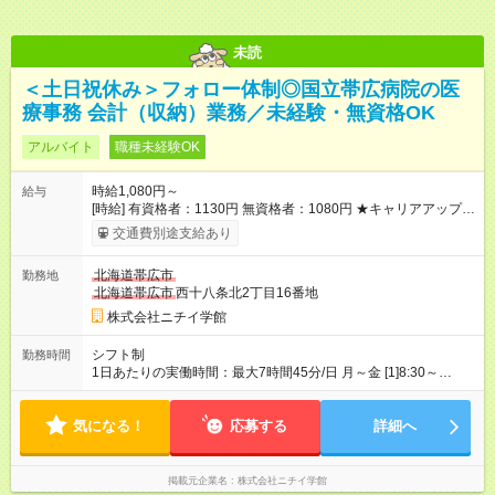
未読
＜土日祝休み＞フォロー体制◎国立帯広病院の医
療事務 会計（収納）業務／未経験・無資格OK
アルバイト
職種未経験OK
時給1,080円～
給与
[時給] 有資格者：1130円 無資格者：1080円 ★キャリアアップ制
度あり 進級により給与がアップします！ 【試用期間】試用期間
交通費別途支給あり
あり 試用期間の長さ：3ヶ月 雇用形態、給与は本採用時と同じ
です。
北海道帯広市
勤務地
北海道帯広市
西十八条北2丁目16番地
株式会社ニチイ学館
シフト制
勤務時間
1日あたりの実働時間：最大7時間45分/日 月～金 [1]8:30～
17:15（休憩60分）月10日・扶養範囲内 [2]8:30～17:15（休憩
60分）週4日・社会保険加入 ※[1][2]どちらかを選択いただけま
気になる！
す。 ※日数相談可 前月に次月分シフトを作成します。 ※残業
応募する
詳細へ
が発生した場合は１分単位で別途支給
掲載元企業名
株式会社ニチイ学館