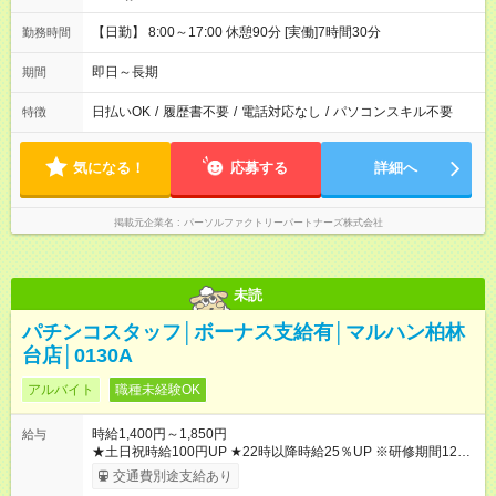
【日勤】 8:00～17:00 休憩90分 [実働]7時間30分
勤務時間
即日～長期
期間
日払いOK
/
履歴書不要
/
電話対応なし
/
パソコンスキル不要
特徴
気になる！
応募する
詳細へ
掲載元企業名
パーソルファクトリーパートナーズ株式会社
未読
パチンコスタッフ│ボーナス支給有│マルハン柏林
台店│0130A
アルバイト
職種未経験OK
時給1,400円～1,850円
給与
★土日祝時給100円UP ★22時以降時給25％UP ※研修期間125時
間(最大250時間)までは、時給1300円 【試用期間】試用期間な
交通費別途支給あり
し