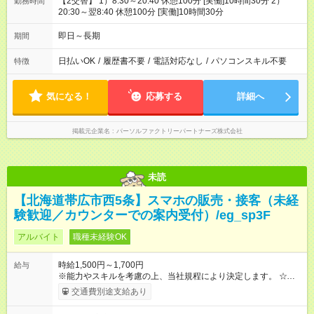
【2交替】 1）8:30～20:40 休憩100分 [実働]10時間30分 2）
勤務時間
20:30～翌8:40 休憩100分 [実働]10時間30分
即日～長期
期間
日払いOK
/
履歴書不要
/
電話対応なし
/
パソコンスキル不要
特徴
気になる！
応募する
詳細へ
掲載元企業名
パーソルファクトリーパートナーズ株式会社
未読
【北海道帯広市西5条】スマホの販売・接客（未経
験歓迎／カウンターでの案内受付）/eg_sp3F
アルバイト
職種未経験OK
時給1,500円～1,700円
給与
※能力やスキルを考慮の上、当社規程により決定します。 ☆月
収例 時給1，500円×実働8時間×週5日＝月収240，000円（月4
交通費別途支給あり
週換算） 【試用期間】試用期間あり 試用期間の長さ：3ヶ月 雇
用形態、給与は本採用時と同じです。