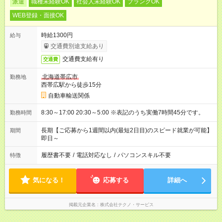
派遣
職種未経験OK
社会人未経験OK
ブランクOK
WEB登録・面接OK
時給1300円
給与
交通費別途支給あり
交通費支給有り
交通費
北海道帯広市
勤務地
西帯広駅から徒歩15分
自動車輸送関係
8:30～17:00 20:30～5:00 ※表記のうち実働7時間45分です。
勤務時間
長期【ご応募から1週間以内(最短2日目)のスピード就業が可能】
期間
即日～
履歴書不要
/
電話対応なし
/
パソコンスキル不要
特徴
気になる！
応募する
詳細へ
掲載元企業名
株式会社テクノ・サービス