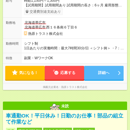
時給1,150円～1,300円
給与
【試用期間】試用期間あり 試用期間の長さ：6ヶ月 雇用形態、
給与は本採用時と同じです。
交通費別途支給あり
北海道帯広市
勤務地
北海道帯広市
西１６条南６丁目６
熱原トラスト株式会社
シフト制
勤務時間
1日あたりの実働時間：最大7時間30分/日 ＜シフト例＞ ・7：30
～16：00 ・9：00～17：30 ・10：00～18：30
副業・WワークOK
特徴
気になる！
応募する
詳細へ
掲載元企業名
熱原トラスト株式会社
未読
車通勤OK！平日休み！日勤のお仕事！部品の組立
て作業など