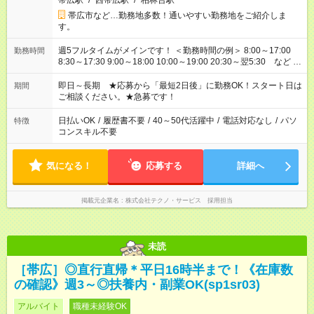
帯広駅
/
西帯広駅
/
柏林台駅
帯広市など…勤務地多数！通いやすい勤務地をご紹介しま
す。
週5フルタイムがメインです！ ＜勤務時間の例＞ 8:00～17:00
勤務時間
8:30～17:30 9:00～18:00 10:00～19:00 20:30～翌5:30 など ★
その他にも勤務時間多数！ 日勤のみ、残業なし、交替制など
ご希望を教えてください！
即日～長期 ★応募から「最短2日後」に勤務OK！スタート日は
期間
ご相談ください。★急募です！
日払いOK
/
履歴書不要
/
40～50代活躍中
/
電話対応なし
/
パソ
特徴
コンスキル不要
気になる！
応募する
詳細へ
掲載元企業名
株式会社テクノ・サービス 採用担当
未読
［帯広］◎直行直帰＊平日16時半まで！《在庫数
の確認》週3～◎扶養内・副業OK(sp1sr03)
アルバイト
職種未経験OK