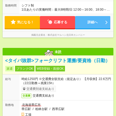
シフト制
勤務時間
1日あたりの実働時間：最大8時間/日 12:00～16:00、18:00～
22:00、8:00～17:00、16:00～24:00 実働1日4時間 ・最低勤務
日数：週2日 ★フリーター・学生・既婚者・未経験者歓迎！ ★土
気になる！
日勤務できる方歓迎
応募する
詳細へ
掲載元企業名
株式会社マルハン北日本カンパニー
未読
<タイパ抜群>フォークリフト運搬/要資格（日勤）
派遣
ブランクOK
WEB登録・面接OK
時給1250円 ※交通費全額支給（規定あり） 【月収例】22.6万円
給与
（22日勤務＋残業15h）
交通費別途支給あり
交通費支給あり
交通費
北海道帯広市
勤務地
帯広駅
/
柏林台駅
/
西帯広駅
工場