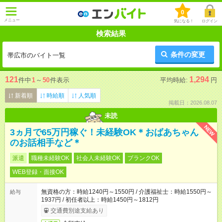
0
メニュー
気になる！
ログイン
検索結果
条件の変更
帯広市のバイト一覧
121
1,294
件中
1
～
50
件表示
平均時給:
円
新着順
時給順
人気順
掲載日：2026.08.07
未読
NEW
3ヵ月で65万円稼ぐ！未経験OK＊おばあちゃん
のお話相手など＊
派遣
職種未経験OK
社会人未経験OK
ブランクOK
WEB登録・面接OK
無資格の方：時給1240円～1550円 / 介護福祉士：時給1550円～
給与
1937円 / 初任者以上：時給1450円～1812円
交通費別途支給あり