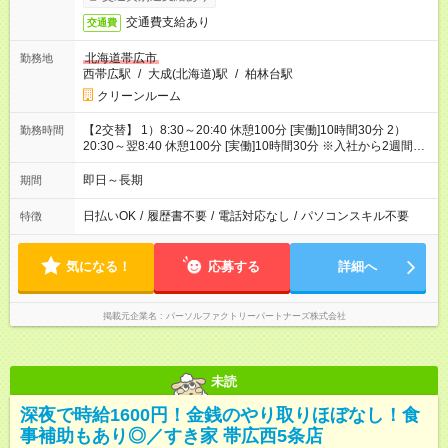
交通費支給あり
交通費
北海道帯広市
勤務地
西帯広駅
/
大成(北海道)駅
/
柏林台駅
クリーンルーム
【2交替】 1）8:30～20:40 休憩100分 [実働]10時間30分 2）
勤務時間
20:30～翌8:40 休憩100分 [実働]10時間30分 ※入社から2週間程
度は8:30-17:00勤務
即日～長期
期間
日払いOK
/
履歴書不要
/
電話対応なし
/
パソコンスキル不要
特徴
気になる！
応募する
詳細へ
掲載元企業名
パーソルファクトリーパートナーズ株式会社
未読
深夜で時給1600円！金銭のやり取りほぼなし！食
事補助もあり◎／すき家 帯広西5条店