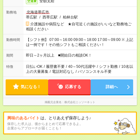
全額支給
交通費
北海道帯広市
勤務地
帯広駅
/
西帯広駅
/
柏林台駅
介護施設や病院など ★自宅近くの施設がいいなど勤務地ご
相談ください
【シフト例】 07:00～16:00 09:00～18:00 17:00～09:00 ※ 上記
勤務時間
は一例です！その他シフトもご相談ください！
即日～2ヶ月以上 ■開始日の相談OK！
期間
日払いOK
/
履歴書不要
/
40～50代活躍中
/
シフト勤務
/
10名以
特徴
上の大量募集
/
電話対応なし
/
パソコンスキル不要
気になる！
応募する
詳細へ
掲載元企業名
株式会社ニッソーネット
興味のあるバイト
は、とりあえず保存しよう♪
保存した求人は、後からまとめて応募できるよ。
企業からアプローチが届くことも！