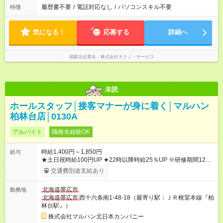
履歴書不要
/
電話対応なし
/
パソコンスキル不要
特徴
気になる！
応募する
詳細へ
掲載元企業名
株式会社テクノ・サービス
未読
ホールスタッフ│接客マナーが身に着く│マルハン
柏林台店│0130A
アルバイト
職種未経験OK
時給1,400円～1,850円
給与
★土日祝時給100円UP ★22時以降時給25％UP ※研修期間125時
間(最大250時間)までは、時給1300円 【試用期間】試用期間な
交通費別途支給あり
し
北海道帯広市
勤務地
北海道帯広市
西十六条南1-48-18（最寄り駅：ＪＲ根室本線『柏
林台駅』）
株式会社マルハン北日本カンパニー