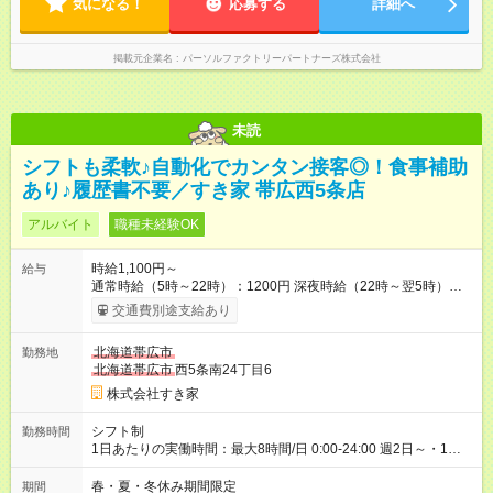
気になる！
応募する
詳細へ
掲載元企業名
パーソルファクトリーパートナーズ株式会社
未読
シフトも柔軟♪自動化でカンタン接客◎！食事補助
あり♪履歴書不要／すき家 帯広西5条店
アルバイト
職種未経験OK
時給1,100円～
給与
通常時給（5時～22時）：1200円 深夜時給（22時～翌5時）：
1600円 高校生時給：1100円 【特別手当】早朝手当（5：00-9：
交通費別途支給あり
00）時給+150円 【試用期間】試用期間あり 試用期間の長さ：1
ヶ月 雇用形態、給与は本採用時と同じです。 試用期間の実態は
北海道帯広市
勤務地
30日（※条件変更なし）ですが、切り上げで一ヶ月とさせてい
北海道帯広市
西5条南24丁目6
ただきます。 研修制度あり：15時間(研修中も同時給）
株式会社すき家
シフト制
勤務時間
1日あたりの実働時間：最大8時間/日 0:00-24:00 週2日～・1日
2h～OK ＜シフト例＞ 〇朝帯 5:00-9:00 〇昼帯 9:00-14:00 〇午
後帯 14:00-18:00 〇夜帯 18:00-22:00 〇深夜帯 22:00-翌5:00 基
春・夏・冬休み期間限定
期間