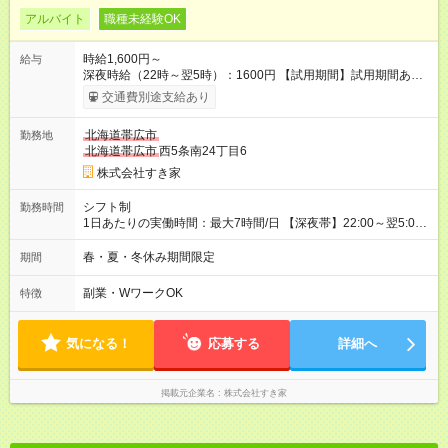
アルバイト
職種未経験OK
時給1,600円～
給与
深夜時給（22時～翌5時）：1600円 【試用期間】試用期間あり
試用期間の長さ：1ヶ月 雇用形態、給与は本採用時と同じです。
交通費別途支給あり
試用期間の実態は30日（※条件変更なし）ですが、切り上げで
一ヶ月とさせていただきます。 研修制度あり：15時間(研修中も
北海道帯広市
勤務地
同時給）
北海道帯広市
西5条南24丁目6
株式会社すき家
シフト制
勤務時間
1日あたりの実働時間：最大7時間/日 【深夜帯】22:00～翌5:00
週2日～・1日2h～OK◎ ※22:00から翌5:00までは18歳以上の方
のみ勤務可能です（18歳未満の深夜業務禁止のため） ★深夜で
春・夏・冬休み期間限定
期間
も安心して働けます★ すき家では、ワンオペを禁止していま
す。 必ず、2名以上での勤務を行いますので、安心して働けま
副業・WワークOK
特徴
す。
気になる！
応募する
詳細へ
掲載元企業名
株式会社すき家