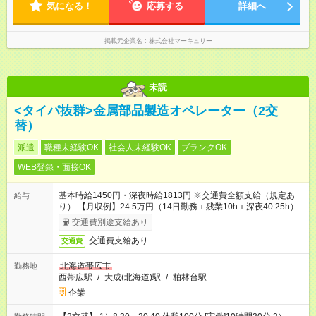
気になる！
応募する
詳細へ
掲載元企業名
株式会社マーキュリー
未読
<タイパ抜群>金属部品製造オペレーター（2交
替）
派遣
職種未経験OK
社会人未経験OK
ブランクOK
WEB登録・面接OK
基本時給1450円・深夜時給1813円 ※交通費全額支給（規定あ
給与
り） 【月収例】24.5万円（14日勤務＋残業10h＋深夜40.25h）
交通費別途支給あり
交通費支給あり
交通費
北海道帯広市
勤務地
西帯広駅
/
大成(北海道)駅
/
柏林台駅
企業