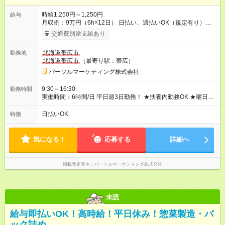
時給1,250円～1,250円
給与
月収例：9万円（6h×12日） 日払い、週払いOK（規定有り）
【試用期間】試用期間なし
交通費別途支給あり
北海道帯広市
勤務地
北海道帯広市
（最寄り駅：帯広）
パーソルマーケティング株式会社
9:30～16:30
勤務時間
実働時間：6時間/日 平日週3日勤務！ ★扶養内勤務OK ★曜日固
定OK
日払いOK
特徴
気になる！
応募する
詳細へ
掲載元企業名
パーソルマーケティング株式会社
未読
給与即払いOK！高時給！平日休み！惣菜製造・パ
ック詰め