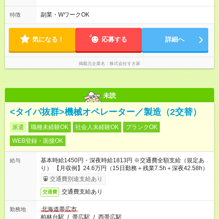
本は固定シフトですが家庭の都合などイレギュラーには対応し
ます♪
副業・WワークOK
特徴
気になる！
応募する
詳細へ
掲載元企業名
株式会社すき家
未読
<タイパ抜群>機械オペレーター／製造（2交替）
派遣
職種未経験OK
社会人未経験OK
ブランクOK
WEB登録・面接OK
基本時給1450円・深夜時給1813円 ※交通費全額支給（規定あ
給与
り） 【月収例】24.6万円（15日勤務＋残業7.5h＋深夜42.58h）
交通費別途支給あり
交通費支給あり
交通費
北海道帯広市
勤務地
柏林台駅
/
帯広駅
/
西帯広駅