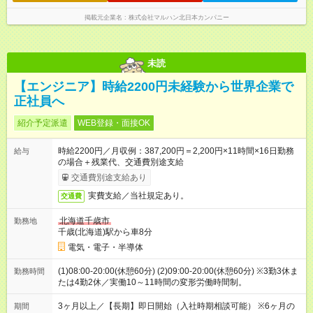
掲載元企業名
株式会社マルハン北日本カンパニー
未読
【エンジニア】時給2200円未経験から世界企業で
正社員へ
紹介予定派遣
WEB登録・面接OK
時給2200円／月収例：387,200円＝2,200円×11時間×16日勤務
給与
の場合＋残業代、交通費別途支給
交通費別途支給あり
実費支給／当社規定あり。
交通費
北海道千歳市
勤務地
千歳(北海道)駅から車8分
電気・電子・半導体
(1)08:00-20:00(休憩60分) (2)09:00-20:00(休憩60分) ※3勤3休ま
勤務時間
たは4勤2休／実働10～11時間の変形労働時間制。
3ヶ月以上／【長期】即日開始（入社時期相談可能） ※6ヶ月の
期間