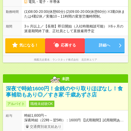
電気・電子・半導体
(1)08:00-20:00(休憩60分) (2)09:00-20:00(休憩60分) ※3勤3休ま
勤務時間
たは4勤2休／実働10～11時間の変形労働時間制。
3ヶ月以上／【長期】即日開始（入社時期相談可能） ※6ヶ月の
期間
派遣期間終了後、正社員として直接雇用予定
気になる！
応募する
詳細へ
掲載元企業名
ランスタッド株式会社 北日本エリア
未読
深夜で時給1600円！金銭のやり取りほぼなし！食
事補助もあり◎／すき家 千歳あずさ店
アルバイト
職種未経験OK
時給1,600円～
給与
深夜時給（22時～翌5時）：1600円 【試用期間】試用期間あり
試用期間の長さ：1ヶ月 雇用形態、給与は本採用時と同じです。
交通費別途支給あり
試用期間の実態は30日（※条件変更なし）ですが、切り上げで