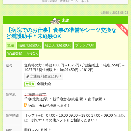
掲載元企業名
株式会社ニッソーネット
掲載日：2026.08.03
未読
NEW
【病院でのお仕事】食事の準備やシーツ交換な
ど看護助手＊未経験OK
派遣
職種未経験OK
社会人未経験OK
ブランクOK
WEB登録・面接OK
無資格の方：時給1300円～1625円 / 介護福祉士：時給1550円～
給与
1937円 / 初任者以上：時給1450円～1812円
交通費別途支給あり
全額支給
交通費
北海道千歳市
勤務地
千歳(北海道)駅
/
新千歳空港(鉄道)駅
/
南千歳駅
/
…
病院 ★勤務地選べます！
【シフト例】 07:00～16:00 09:00～18:00 17:00～09:00 ※ 上記
勤務時間
は一例です！その他シフトもご相談ください！
即日～2ヶ月以上
期間