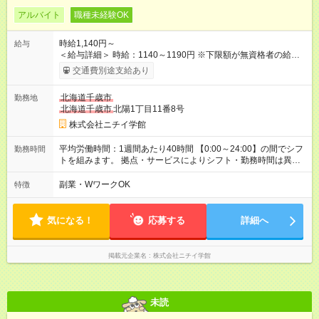
アルバイト
職種未経験OK
時給1,140円～
給与
＜給与詳細＞ 時給：1140～1190円 ※下限額が無資格者の給与
です。 【試用期間】試用期間あり 試用期間の長さ：3ヶ月 雇用
交通費別途支給あり
形態、給与は本採用時と同じです。
北海道千歳市
勤務地
北海道千歳市
北陽1丁目11番8号
株式会社ニチイ学館
平均労働時間：1週間あたり40時間 【0:00～24:00】の間でシフ
勤務時間
トを組みます。 拠点・サービスによりシフト・勤務時間は異な
ります。 ＜シフト例＞ 早番：7:30～16:30 日勤：9:00～18:00
遅番：10:30～19:30 夜勤：16:30～翌9:30 ※上記は一例です。
副業・WワークOK
特徴
※勤務日数や時間帯はご相談ください。 平均労働時間：1週間あ
たり40時間 【0:00～24:00】の間でシフトを組みます。 拠点・
サービスによりシフト・勤務時間は異なります。 ＜シフト例＞
気になる！
応募する
詳細へ
早番：7:30～16:30 日勤：9:00～18:00 遅番：10:30～19:30 夜
勤：16:30～翌9:30 ※上記は一例です。 ※勤務日数や時間帯はご
相談ください。
掲載元企業名
株式会社ニチイ学館
未読