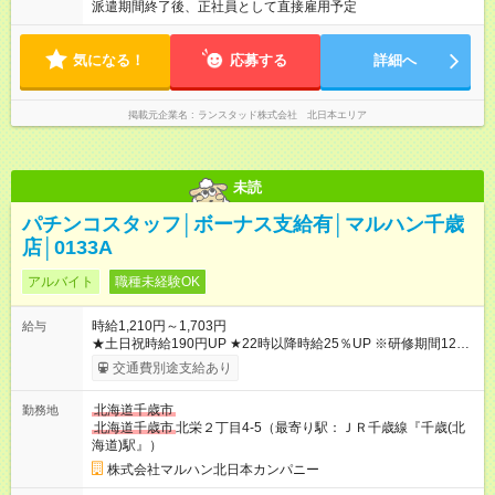
派遣期間終了後、正社員として直接雇用予定
気になる！
応募する
詳細へ
掲載元企業名
ランスタッド株式会社 北日本エリア
未読
パチンコスタッフ│ボーナス支給有│マルハン千歳
店│0133A
アルバイト
職種未経験OK
時給1,210円～1,703円
給与
★土日祝時給190円UP ★22時以降時給25％UP ※研修期間125時
間(最大250時間)までは、時給1110円 【試用期間】試用期間な
交通費別途支給あり
し
北海道千歳市
勤務地
北海道千歳市
北栄２丁目4-5（最寄り駅：ＪＲ千歳線『千歳(北
海道)駅』）
株式会社マルハン北日本カンパニー