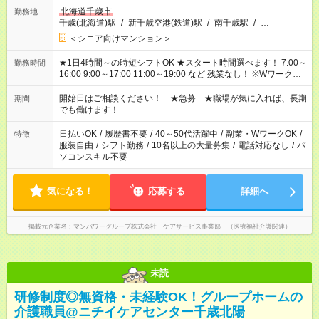
北海道千歳市
勤務地
千歳(北海道)駅
/
新千歳空港(鉄道)駅
/
南千歳駅
/
…
＜シニア向けマンション＞
★1日4時間～の時短シフトOK ★スタート時間選べます！ 7:00～
勤務時間
16:00 9:00～17:00 11:00～19:00 など 残業なし！ ※Wワークの
場合、他のお仕事と合わせ週40時間超の就業はご案内できませ
ん ※法令に基づき、週20時間以上勤務は社会保険への加入対象
開始日はご相談ください！ ★急募 ★職場が気に入れば、長期
期間
となります ※労働者派遣法（日雇い派遣の原則禁止）により、
でも働けます！
短時間・短期間の就業はご案内が難しい場合があります
日払いOK
/
履歴書不要
/
40～50代活躍中
/
副業・WワークOK
/
特徴
服装自由
/
シフト勤務
/
10名以上の大量募集
/
電話対応なし
/
パ
ソコンスキル不要
気になる！
応募する
詳細へ
掲載元企業名
マンパワーグループ株式会社 ケアサービス事業部 （医療福祉介護関連）
未読
研修制度◎無資格・未経験OK！グループホームの
介護職員@ニチイケアセンター千歳北陽