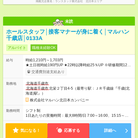
掲載元企業名
ランスタッド株式会社 北日本エリア
未読
ホールスタッフ│接客マナーが身に着く│マルハン
千歳店│0133A
アルバイト
職種未経験OK
時給1,210円～1,703円
給与
★土日祝時給190円UP ★22時以降時給25％UP ※研修期間125時
間(最大250時間)までは、時給1110円 【試用期間】試用期間な
交通費別途支給あり
し
北海道千歳市
勤務地
北海道千歳市
北栄２丁目4-5（最寄り駅：ＪＲ千歳線『千歳(北
海道)駅』）
株式会社マルハン北日本カンパニー
シフト制
勤務時間
1日あたりの実働時間：最大8時間/日 7:00～16:00、15:15～
24:15 実働1日4時間 ・最低勤務日数：週3日 ★フリーター・学
生・既婚者・未経験者歓迎！ ★平日のみ歓迎
気になる！
応募する
詳細へ