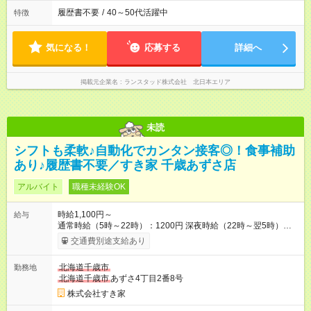
履歴書不要
/
40～50代活躍中
特徴
気になる！
応募する
詳細へ
掲載元企業名
ランスタッド株式会社 北日本エリア
未読
シフトも柔軟♪自動化でカンタン接客◎！食事補助
あり♪履歴書不要／すき家 千歳あずさ店
アルバイト
職種未経験OK
時給1,100円～
給与
通常時給（5時～22時）：1200円 深夜時給（22時～翌5時）：
1600円 高校生時給：1100円 【特別手当】早朝手当（5：00-9：
交通費別途支給あり
00）時給+150円 【試用期間】試用期間あり 試用期間の長さ：1
ヶ月 雇用形態、給与は本採用時と同じです。 試用期間の実態は
北海道千歳市
勤務地
30日（※条件変更なし）ですが、切り上げで一ヶ月とさせてい
北海道千歳市
あずさ4丁目2番8号
ただきます。 研修制度あり：15時間(研修中も同時給）
株式会社すき家