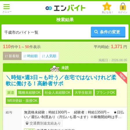
0
メニュー
気になる！
ログイン
検索結果
条件の変更
千歳市のバイト一覧
110
1,371
件中
1
～
50
件表示
平均時給:
円
新着順
時給順
人気順
掲載日：2026.08.05
未読
NEW
＼時短×週3日～も叶う／在宅ではないけれど柔
軟に働ける！高齢者サポ
派遣
職種未経験OK
社会人未経験OK
大学生歓迎
ブランクOK
WEB登録・面接OK
無資格未経験：時給1300円～ 経験者：時給1350円～ ★日払
給与
い／週払い制度あり（月払いも選べます）※稼働開始時は手続き
完了次第のお支払いとなります。
交通費別途支給あり