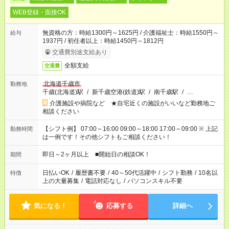
WEB登録・面接OK
無資格の方：時給1300円～1625円 / 介護福祉士：時給1550円～
給与
1937円 / 初任者以上：時給1450円～1812円
交通費別途支給あり
全額支給
交通費
北海道千歳市
勤務地
千歳(北海道)駅
/
新千歳空港(鉄道)駅
/
南千歳駅
/
…
介護施設や病院など ★自宅近くの施設がいいなど勤務地ご
相談ください
【シフト例】 07:00～16:00 09:00～18:00 17:00～09:00 ※ 上記
勤務時間
は一例です！その他シフトもご相談ください！
即日～2ヶ月以上 ■開始日の相談OK！
期間
日払いOK
/
履歴書不要
/
40～50代活躍中
/
シフト勤務
/
10名以
特徴
上の大量募集
/
電話対応なし
/
パソコンスキル不要
気になる！
応募する
詳細へ