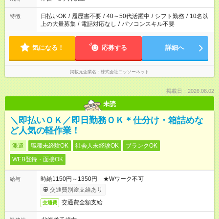
日払いOK
/
履歴書不要
/
40～50代活躍中
/
シフト勤務
/
10名以
特徴
上の大量募集
/
電話対応なし
/
パソコンスキル不要
気になる！
応募する
詳細へ
掲載元企業名
株式会社ニッソーネット
掲載日：2026.08.02
未読
＼即払いＯＫ／即日勤務ＯＫ＊仕分け・箱詰めな
ど人気の軽作業！
派遣
職種未経験OK
社会人未経験OK
ブランクOK
WEB登録・面接OK
時給1150円～1350円 ★Wワーク不可
給与
交通費別途支給あり
交通費全額支給
交通費