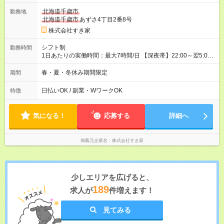
一ヶ月とさせていただきます。 研修制度あり：15時間(研修中も
北海道千歳市
勤務地
同時給）
北海道千歳市
あずさ4丁目2番8号
株式会社すき家
シフト制
勤務時間
1日あたりの実働時間：最大7時間/日 【深夜帯】22:00～翌5:00
週2日～・1日2h～OK◎ ※22:00から翌5:00までは18歳以上の方
のみ勤務可能です（18歳未満の深夜業務禁止のため） ★深夜で
春・夏・冬休み期間限定
期間
も安心して働けます★ すき家では、ワンオペを禁止していま
す。 必ず、2名以上での勤務を行いますので、安心して働けま
日払いOK / 副業・WワークOK
特徴
す。
気になる！
応募する
詳細へ
掲載元企業名
株式会社すき家
少しエリアを広げると、
189
求人が
件増えます！
見てみる