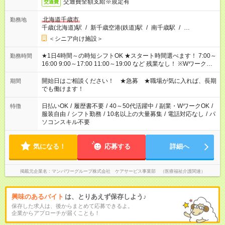
交通費全額支給※規定有
交通費
北海道千歳市
勤務地
千歳(北海道)駅
/
新千歳空港(鉄道)駅
/
南千歳駅
/
…
＜シニア向け施設＞
★1日4時間～の時短シフトOK ★スタート時間選べます！ 7:00～
勤務時間
16:00 9:00～17:00 11:00～19:00 など 残業なし！ ※Wワークの
場合、他のお仕事と合わせ週40時間超の就業はご案内できませ
ん ※法令に基づき、週20時間以上勤務は社会保険への加入対象
開始日はご相談ください！ ★急募 ★職場が気に入れば、長期
期間
となります ※労働者派遣法（日雇い派遣の原則禁止）により、
でも働けます！
短時間・短期間の就業はご案内が難しい場合があります
日払いOK
/
履歴書不要
/
40～50代活躍中
/
副業・WワークOK
/
特徴
服装自由
/
シフト勤務
/
10名以上の大量募集
/
電話対応なし
/
パ
ソコンスキル不要
気になる！
応募する
詳細へ
掲載元企業名
マンパワーグループ株式会社 ケアサービス事業部 （医療福祉介護関連）
興味のあるバイト
は、とりあえず保存しよう♪
保存した求人は、後からまとめて応募できるよ。
企業からアプローチが届くことも！