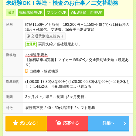
未経験OK！製造・検査のお仕事／二交替勤務
派遣
職種未経験OK
ブランクOK
WEB登録・面接OK
時給1150円／月収例：193,200円＝1,150円×8時間×21日勤務の
給与
場合＋残業代、交通費、深夜手当別途支給
交通費別途支給あり
実費支給／当社規定あり。
交通費
北海道千歳市
勤務地
【無料駐車場完備】マイカー通勤OK／交通費別途支給（規定あ
り）
自動車・輸送機器
(1)08:30-17:30(休憩60分) (2)20:30-05:30(休憩60分) ※5勤2休も
勤務時間
しくは4勤2休 ※配属部署により異なる
3ヶ月以上／即日～長期（3ヶ月更新）
期間
履歴書不要
/
40～50代活躍中
/
シフト勤務
特徴
気になる！
応募する
詳細へ