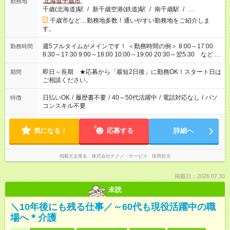
北海道千歳市
勤務地
千歳(北海道)駅
/
新千歳空港(鉄道)駅
/
南千歳駅
/
…
千歳市など…勤務地多数！通いやすい勤務地をご紹介しま
す。
週5フルタイムがメインです！ ＜勤務時間の例＞ 8:00～17:00
勤務時間
8:30～17:30 9:00～18:00 10:00～19:00 20:30～翌5:30 など ★
その他にも勤務時間多数！ 日勤のみ、残業なし、交替制など
ご希望を教えてください！
即日～長期 ★応募から「最短2日後」に勤務OK！スタート日は
期間
ご相談ください。
日払いOK
/
履歴書不要
/
40～50代活躍中
/
電話対応なし
/
パソ
特徴
コンスキル不要
気になる！
応募する
詳細へ
掲載元企業名
株式会社テクノ・サービス 採用担当
掲載日：2026.07.30
未読
＼10年後にも残る仕事／～60代も現役活躍中の職
場へ＊介護