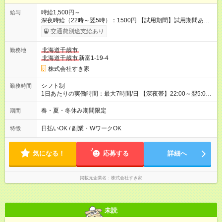
時給1,500円～
給与
深夜時給（22時～翌5時）：1500円 【試用期間】試用期間あり
試用期間の長さ：1ヶ月 雇用形態、給与は本採用時と同じです。
交通費別途支給あり
試用期間の実態は30日（※条件変更なし）ですが、切り上げで
一ヶ月とさせていただきます。 研修制度あり：15時間(研修中も
北海道千歳市
勤務地
同時給）
北海道千歳市
新富1-19-4
株式会社すき家
シフト制
勤務時間
1日あたりの実働時間：最大7時間/日 【深夜帯】22:00～翌5:00
週2日～・1日2h～OK◎ ※22:00から翌5:00までは18歳以上の方
のみ勤務可能です（18歳未満の深夜業務禁止のため） ★深夜で
春・夏・冬休み期間限定
期間
も安心して働けます★ すき家では、ワンオペを禁止していま
す。 必ず、2名以上での勤務を行いますので、安心して働けま
日払いOK / 副業・WワークOK
特徴
す。
気になる！
応募する
詳細へ
掲載元企業名
株式会社すき家
未読