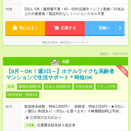
日払いOK
/
履歴書不要
/
40～50代活躍中
/
シフト勤務
/
10名以
特徴
上の大量募集
/
電話対応なし
/
パソコンスキル不要
気になる！
応募する
詳細へ
掲載元企業名
株式会社ニッソーネット
掲載日：2026.08.04
未読
NEW
【8月～OK！週3日～】ホテルライクな高齢者
マンションで生活サポート＊時短OK
派遣
職種未経験OK
社会人未経験OK
大学生歓迎
ブランクOK
WEB登録・面接OK
無資格未経験：時給1300円～ 経験者：時給1350円～★日払い
給与
／週払い制度あり（月払いも選べます）※稼働開始時は手続き完
了次第のお支払いとなります。
交通費別途支給あり
交通費全額支給※規定有
交通費