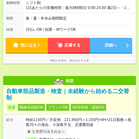
シフト制
勤務時間
1日あたりの実働時間：最大8時間/日 0:00-24:00 週2日～・1日
2h～OK ＜シフト例＞ 〇朝帯 5:00-9:00 〇昼帯 9:00-14:00 〇午
後帯 14:00-18:00 〇夜帯 18:00-22:00 〇深夜帯 22:00-翌5:00 基
春・夏・冬休み期間限定
期間
本は固定シフトですが家庭の都合などイレギュラーには対応し
ます♪
日払いOK / 副業・WワークOK
特徴
気になる！
応募する
詳細へ
掲載元企業名
株式会社すき家
未読
自動車部品製造・検査｜未経験から始める二交替
制
派遣
職種未経験OK
ブランクOK
WEB登録・面接OK
時給1150円／月収例：221,960円＝1,150円×8H×21日勤務＋残
給与
業20ｈの場合。※深夜手当、交通費別途
交通費別途支給あり