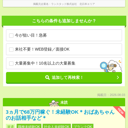
掲載元企業名
ランスタッド株式会社 北日本エリア
こちらの条件も追加しませんか？
今が狙い目！急募
来社不要！WEB登録／面接OK
大量募集中！10名以上の大量募集
追加して再検索！
掲載日：2026.08.03
未読
NEW
3ヵ月で68万円稼ぐ！未経験OK＊おばあちゃん
のお話相手など＊
派遣
職種未経験OK
社会人未経験OK
ブランクOK