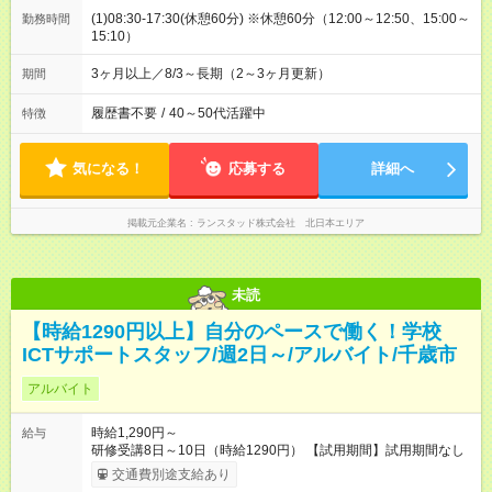
(1)08:30-17:30(休憩60分) ※休憩60分（12:00～12:50、15:00～
勤務時間
15:10）
3ヶ月以上／8/3～長期（2～3ヶ月更新）
期間
履歴書不要
/
40～50代活躍中
特徴
気になる！
応募する
詳細へ
掲載元企業名
ランスタッド株式会社 北日本エリア
未読
【時給1290円以上】自分のペースで働く！学校
ICTサポートスタッフ/週2日～/アルバイト/千歳市
アルバイト
時給1,290円～
給与
研修受講8日～10日（時給1290円） 【試用期間】試用期間なし
交通費別途支給あり