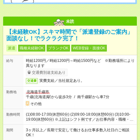
未読
【未経験OK】スキマ時間で「派遣登録のご案内」
面談なし！でラクラク完了！
派遣
職種未経験OK
ブランクOK
WEB登録・面接OK
時給1200円／時給1200円～時給1500円など ※勤務場所により
給与
異なります
交通費別途支給あり
実費支給／当社規定あり。
交通費
北海道千歳市
勤務地
千歳(北海道)駅から徒歩3分
/
南千歳駅から車7分
その他
(1)08:00-17:00(休憩60分) (2)09:00-18:00(休憩60分) (3)10:00-
勤務時間
19:00(休憩60分) ※上記はシフト例です／お仕事内容・職種・勤
務地により異なります。
3ヶ月以上／長期で安定して働けるお仕事多数入社日のご相談
期間
OK！