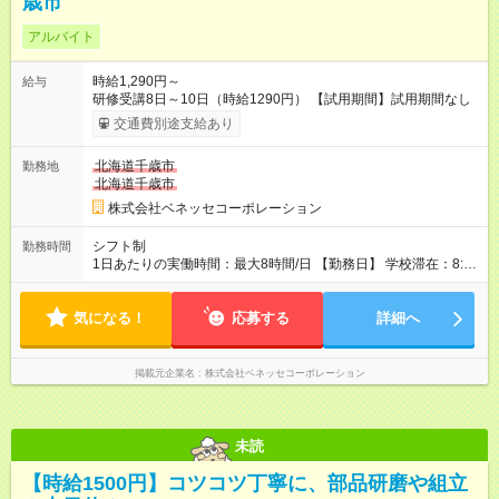
歳市
アルバイト
時給1,290円～
給与
研修受講8日～10日（時給1290円） 【試用期間】試用期間なし
交通費別途支給あり
北海道千歳市
勤務地
北海道千歳市
株式会社ベネッセコーポレーション
シフト制
勤務時間
1日あたりの実働時間：最大8時間/日 【勤務日】 学校滞在：8:30
～17:30の間の実働7時間(うち休憩１時間) ＋ 在宅での事務作業1
時間 実働8時間/日(現地での勤務時間7時間＋自宅での報告書作
気になる！
成等1時間) ※勤務時間が8:30～の場合、朝8時半から学校で就業
応募する
詳細へ
できることが必要 ※在宅での事務作業は帰宅後の好きな時間で
OK！
掲載元企業名
株式会社ベネッセコーポレーション
未読
【時給1500円】コツコツ丁寧に、部品研磨や組立