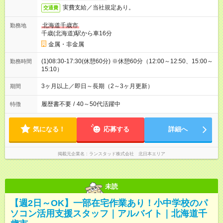
実費支給／当社規定あり。
交通費
北海道千歳市
勤務地
千歳(北海道)駅から車16分
金属・非金属
(1)08:30-17:30(休憩60分) ※休憩60分（12:00～12:50、15:00～
勤務時間
15:10）
3ヶ月以上／即日～長期（2～3ヶ月更新）
期間
履歴書不要
/
40～50代活躍中
特徴
気になる！
応募する
詳細へ
掲載元企業名
ランスタッド株式会社 北日本エリア
未読
【週2日～OK】一部在宅作業あり！小中学校のパ
ソコン活用支援スタッフ｜アルバイト｜北海道千