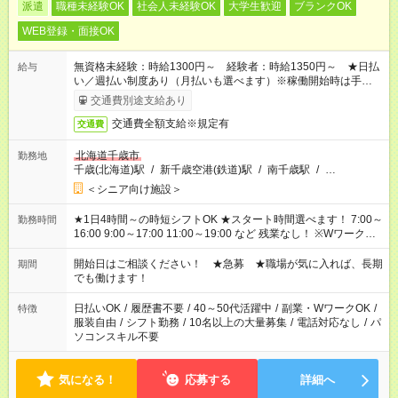
派遣
職種未経験OK
社会人未経験OK
大学生歓迎
ブランクOK
WEB登録・面接OK
無資格未経験：時給1300円～ 経験者：時給1350円～ ★日払
給与
い／週払い制度あり（月払いも選べます）※稼働開始時は手続き
完了次第のお支払いとなります。
交通費別途支給あり
交通費全額支給※規定有
交通費
北海道千歳市
勤務地
千歳(北海道)駅
/
新千歳空港(鉄道)駅
/
南千歳駅
/
…
＜シニア向け施設＞
★1日4時間～の時短シフトOK ★スタート時間選べます！ 7:00～
勤務時間
16:00 9:00～17:00 11:00～19:00 など 残業なし！ ※Wワークの
場合、他のお仕事と合わせ週40時間超の就業はご案内できませ
ん ※法令に基づき、週20時間以上勤務は社会保険への加入対象
開始日はご相談ください！ ★急募 ★職場が気に入れば、長期
期間
となります ※労働者派遣法（日雇い派遣の原則禁止）により、
でも働けます！
短時間・短期間の就業はご案内が難しい場合があります
日払いOK
/
履歴書不要
/
40～50代活躍中
/
副業・WワークOK
/
特徴
服装自由
/
シフト勤務
/
10名以上の大量募集
/
電話対応なし
/
パ
ソコンスキル不要
気になる！
応募する
詳細へ