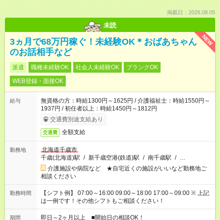
掲載日：2026.08.05
未読
NEW
3ヵ月で68万円稼ぐ！未経験OK＊おばあちゃん
のお話相手など
派遣
職種未経験OK
社会人未経験OK
ブランクOK
WEB登録・面接OK
無資格の方：時給1300円～1625円 / 介護福祉士：時給1550円～
給与
1937円 / 初任者以上：時給1450円～1812円
交通費別途支給あり
全額支給
交通費
北海道千歳市
勤務地
千歳(北海道)駅
/
新千歳空港(鉄道)駅
/
南千歳駅
/
…
介護施設や病院など ★自宅近くの施設がいいなど勤務地ご
相談ください
【シフト例】 07:00～16:00 09:00～18:00 17:00～09:00 ※ 上記
勤務時間
は一例です！その他シフトもご相談ください！
即日～2ヶ月以上 ■開始日の相談OK！
期間