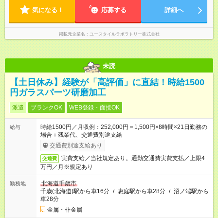
ます。 ※曜日固定（毎週同じ曜日での勤務となります）
気になる！
応募する
詳細へ
掲載元企業名
ユースタイルラボラトリー株式会社
未読
【土日休み】経験が「高評価」に直結！時給1500
円ガラスパーツ研磨加工
派遣
ブランクOK
WEB登録・面接OK
時給1500円／月収例：252,000円＝1,500円×8時間×21日勤務の
給与
場合＋残業代、交通費別途支給
交通費別途支給あり
実費支給／当社規定あり。通勤交通費実費支払／上限4
交通費
万円／月※規定あり
北海道千歳市
勤務地
千歳(北海道)駅から車16分
/
恵庭駅から車28分
/
沼ノ端駅から
車28分
金属・非金属