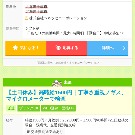
北海道千歳市
勤務地
北海道千歳市
株式会社ベネッセコーポレーション
シフト制
勤務時間
1日あたりの実働時間：最大8時間/日 【勤務日】 学校滞在：8:30
～17:30の間の実働7時間(うち休憩１時間) ＋ 在宅での事務作業1
時間 実働8時間/日(現地での勤務時間7時間＋自宅での報告書作
気になる！
成等1時間) ※勤務時間が8:30～の場合、朝8時半から学校で就業
応募する
詳細へ
できることが必要 ※在宅での事務作業は帰宅後の好きな時間で
OK！
掲載元企業名
株式会社ベネッセコーポレーション
未読
【土日休み】高時給1500円｜丁寧さ重視ノギス、
マイクロメーターで検査
派遣
ブランクOK
WEB登録・面接OK
時給1500円／月収例：252,000円＝1,500円×8時間×21日勤務の
給与
場合＋残業代、交通費別途支給
交通費別途支給あり