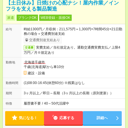
【土日休み】日焼けの心配ナシ！屋内作業／イン
フラを支える製品製造
派遣
ブランクOK
WEB登録・面接OK
時給1300円／月収例：211,575円＝1,300円×7時間45分×21日勤
給与
務の場合＋交通費別途支給
交通費別途支給あり
実費支給／当社規定あり。通勤交通費実費支払／上限4
交通費
万円／月※規定あり
北海道千歳市
勤務地
千歳(北海道)駅から車10分
建設・設備
(1)08:00-16:45(休憩60分) ※残業はなし
勤務時間
3ヶ月以上／即日～長期（3ヶ月以上の長期（原則更新））
期間
履歴書不要
/
40～50代活躍中
特徴
気になる！
応募する
詳細へ