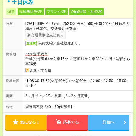
＊土日休み
派遣
職種未経験OK
ブランクOK
WEB登録・面接OK
時給1500円／月収例：252,000円＝1,500円×8時間×21日勤務の
給与
場合＋残業代、交通費別途支給
交通費別途支給あり
実費支給／当社規定あり。
交通費
北海道千歳市
勤務地
千歳(北海道)駅から車16分
/
恵庭駅から車28分
/
沼ノ端駅から
車28分
金属・非金属
(1)08:30-17:30(休憩60分) ※休憩60分（12:00～12:50、15:00～
勤務時間
15:10）
3ヶ月以上／8/3～長期（2～3ヶ月更新）
期間
履歴書不要
/
40～50代活躍中
特徴
気になる！
応募する
詳細へ