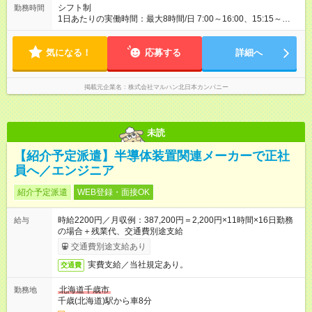
シフト制
勤務時間
1日あたりの実働時間：最大8時間/日 7:00～16:00、15:15～
24:15 実働1日4時間 ・最低勤務日数：週3日 ★フリーター・学
生・既婚者・未経験者歓迎！ ★平日のみ歓迎
気になる！
応募する
詳細へ
掲載元企業名
株式会社マルハン北日本カンパニー
未読
【紹介予定派遣】半導体装置関連メーカーで正社
員へ／エンジニア
紹介予定派遣
WEB登録・面接OK
時給2200円／月収例：387,200円＝2,200円×11時間×16日勤務
給与
の場合＋残業代、交通費別途支給
交通費別途支給あり
実費支給／当社規定あり。
交通費
北海道千歳市
勤務地
千歳(北海道)駅から車8分