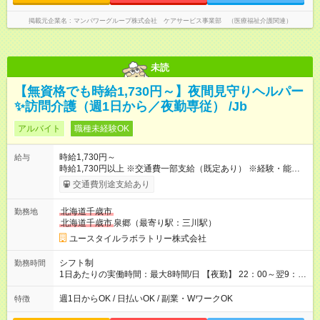
掲載元企業名
マンパワーグループ株式会社 ケアサービス事業部 （医療福祉介護関連）
未読
【無資格でも時給1,730円～】夜間見守りヘルパー
✨訪問介護（週1日から／夜勤専従） /Jb
アルバイト
職種未経験OK
時給1,730円～
給与
時給1,730円以上 ※交通費一部支給（既定あり） ※経験・能力を
考慮して決定します 【収入例】 週1回勤務の場合：1,730円×8時
交通費別途支給あり
間×4回=5万5,360円 週3回勤務の場合：1,730円×8時間×12回
=16万6,080円 【試用期間】試用期間あり 試用期間の長さ：2ヶ
北海道千歳市
勤務地
月 ※ 雇用形態と給与に、本採用時と異なる部分があります。 雇
北海道千歳市
泉郷（最寄り駅：三川駅）
用形態：本採用時と同じです。 給与：時給 1,510円以上
ユースタイルラボラトリー株式会社
シフト制
勤務時間
1日あたりの実働時間：最大8時間/日 【夜勤】 22：00～翌9：
00 ※週1日～OK ／ 夜勤専従 ＊＊ 勤務時間例 ＊＊ ■22時か
ら翌7時 ■23時から翌8時 ■24時から翌9時 など ※上記の時間
週1日からOK / 日払いOK / 副業・WワークOK
特徴
内で8時間勤務（休憩1時間）ご利用者様により、時間は異なり