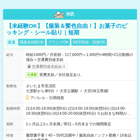
未読
【未経験OK】【服装＆髪色自由！】お菓子のピ
ッキング・シール貼り｜短期
派遣
職種未経験OK
ブランクOK
WEB登録・面接OK
時給1400円／月収例：117,600円＝1,400円×4時間×21日勤務の
給与
場合＋交通費別途支給
交通費別途支給あり
実費支給／当社規定あり。
交通費
さいたま市見沼区
勤務地
七里駅から車6分
/
大宮公園駅
/
大宮(埼玉県)駅
アパレル・日用雑貨
(1)14:00-18:00(休憩0分) (2)14:00-19:00(休憩0分) (3)14:00-
勤務時間
19:30(休憩0分) (4)14:00-20:00(休憩45分) ※お好きな時間が選べ
ます
1ヶ月以上3ヶ月未満／即日～8月末までの期間限定
期間
履歴書不要
/
40～50代活躍中
/
服装自由
/
シフト勤務
/
10名以
特徴