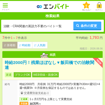
0
メニュー
気になる！
ログイン
検索結果
条件の変更
治験・CRA関連の英語力不要のバイト一覧
7
1,793
件中
1
～
7
件表示
平均時給:
円
新着順
時給順
人気順
掲載日：2026.08.06
未読
NEW
時給2000円！残業ほぼなし▼飯田橋での治験関
連
派遣
ブランクOK
WEB登録・面接OK
時給2000円 月収例 31万円 時給2000円×実働7h30m×週5日×4
給与
週+残業5h ※月収例を保証するものではありません。
交通費別途支給あり
1ヶ月3万円を上限として実費支給
交通費
30万円～
月収例