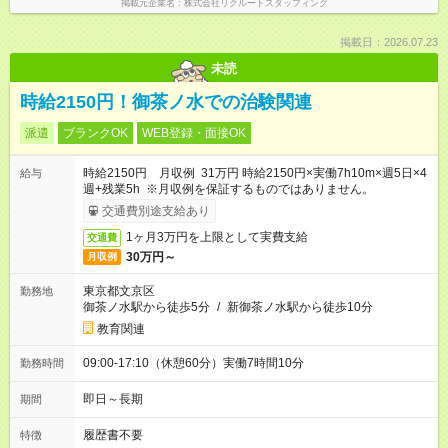
掲載元企業名
株式会社リクルートスタッフィング
掲載日：2026.07.23
未読
時給2150円！御茶ノ水での治験関連
派遣
ブランクOK
WEB登録・面接OK
時給2150円 月収例 31万円 時給2150円×実働7h10m×週5日×4
給与
週+残業5h ※月収例を保証するものではありません。
交通費別途支給あり
1ヶ月3万円を上限として実費支給
交通費
30万円～
月収例
東京都文京区
勤務地
御茶ノ水駅から徒歩5分
/
新御茶ノ水駅から徒歩10分
教育関連
09:00-17:10（休憩60分）実働7時間10分
勤務時間
即日～長期
期間
履歴書不要
特徴