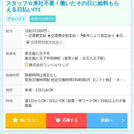
スタッフ☆来社不要！働いたその日に給料もら
える日払い/T1
アルバイト
職種未経験OK
日給13,000円～
給与
＋交通費支給 ★交通費全額支給！ ┗案件により規定あり ★日払
いOK！（規定あり） ┗働いたその日に現金GET♪ お仕事後はコ
交通費別途支給あり
ンビニATMから 日払い分を引き落とせます！ 【試用期間】試
用期間なし
東京都八王子市
勤務地
東京都八王子市明神町（最寄り駅：京王八王子駅）
株式会社ワンベルウッズ
勤務時間は指定なし
勤務時間
変形労働時間制 想定労働時間160時間/月 【シフト例】 ・8：00
～21：00
単発・1日のみOK
期間
週1日からOK / 日払いOK / 副業・WワークOK / 10名以上の大量
特徴
募集
気になる！
応募する
詳細へ