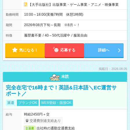
【大手出版社】出版事業・ゲーム事業・アニメ・映像事業
10:00～18:00(実働7時間 休憩1時間)
勤務時間
2026年08月下旬～長期 ※8月～！
期間
履歴書不要
/
40～50代活躍中
/
服装自由
特徴
気になる！
応募する
詳細へ
掲載日：2026.08.05
未読
完全在宅で16時まで！英語&日本語＼EC運営サ
ポート／
派遣
ブランクOK
WEB登録・面接OK
時給2450円＋交
給与
交通費別途支給あり
出社時の通勤交通費支給
交通費