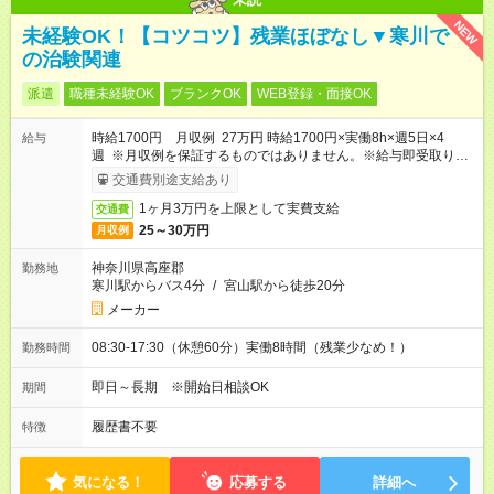
NEW
未経験OK！【コツコツ】残業ほぼなし▼寒川で
の治験関連
派遣
職種未経験OK
ブランクOK
WEB登録・面接OK
時給1700円 月収例 27万円 時給1700円×実働8h×週5日×4
給与
週 ※月収例を保証するものではありません。※給与即受取りサ
ービス利用可（利用条件有）
交通費別途支給あり
1ヶ月3万円を上限として実費支給
交通費
25～30万円
月収例
神奈川県高座郡
勤務地
寒川駅からバス4分
/
宮山駅から徒歩20分
メーカー
08:30-17:30（休憩60分）実働8時間（残業少なめ！）
勤務時間
即日～長期 ※開始日相談OK
期間
履歴書不要
特徴
気になる！
応募する
詳細へ