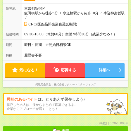
東京都新宿区
勤務地
飯田橋駅から徒歩5分
/
水道橋駅から徒歩10分
/
牛込神楽坂駅
/
…
CRO(医薬品開発業務受託機関)
09:30-18:00（休憩60分）実働7時間30分（残業少なめ！）
勤務時間
即日～長期 ※開始日相談OK
期間
履歴書不要
特徴
気になる！
応募する
詳細へ
掲載元企業名
株式会社リクルートスタッフィング
興味のあるバイト
は、とりあえず保存しよう♪
保存した求人は、後からまとめて応募できるよ。
企業からアプローチが届くことも！
掲載日：2026.08.06
未読