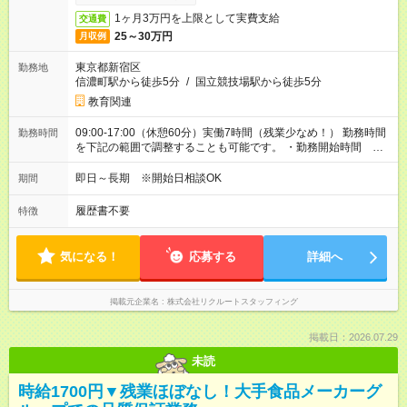
1ヶ月3万円を上限として実費支給
交通費
25～30万円
月収例
東京都新宿区
勤務地
信濃町駅から徒歩5分
/
国立競技場駅から徒歩5分
教育関連
09:00-17:00（休憩60分）実働7時間（残業少なめ！） 勤務時間
勤務時間
を下記の範囲で調整することも可能です。 ・勤務開始時間
09:00～10:00 ・勤務終了時間 16:00～17:00 ・実働 06:00～
07:00
即日～長期 ※開始日相談OK
期間
履歴書不要
特徴
気になる！
応募する
詳細へ
掲載元企業名
株式会社リクルートスタッフィング
掲載日：2026.07.29
未読
時給1700円▼残業ほぼなし！大手食品メーカーグ