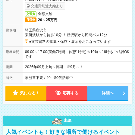
交通費別途支給あり
全額支給
交通費
20～25万円
月収例
埼玉県所沢市
勤務地
東所沢駅から徒歩10分
/
所沢駅から民間バス12分
■文芸資料の収集・保存・展示をおこなっています
09:00～17:00(実働7時間 休憩1時間) ※10時～18時もご相談OK
勤務時間
です！
2026年09月上旬～長期 ※9月～！
期間
履歴書不要
/
40～50代活躍中
特徴
気になる！
応募する
詳細へ
未読
人気イベントも！好きな場所で働けるイベント