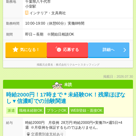
千葉県八千代市
勤務地
小室駅
インテリア・文具商社
10:00-19:00（休憩60分）実働8時間
勤務時間
即日～長期 ※開始日相談OK
期間
気になる！
応募する
詳細へ
掲載元企業名
株式会社リクルートスタッフィング
掲載日：2026.07.30
未読
時給2000円！17時まで＊未経験OK！残業ほぼな
し▼信濃町での治験関連
派遣
職種未経験OK
ブランクOK
WEB登録・面接OK
時給2000円 月収例 28万円 時給2000円×実働7h×週5日×4
給与
週 ※月収例を保証するものではありません。
交通費別途支給あり