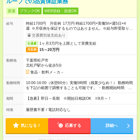
ループでの品質保証業務
派遣
ブランクOK
WEB登録・面接OK
時給1700円 月収例 17万円 時給1700円×実働5h×週5日×4
給与
週 ※月収例を保証するものではありません。※給与即受取りサ
ービス利用可（利用条件有）
交通費別途支給あり
1ヶ月3万円を上限として実費支給
交通費
15～20万円
月収例
千葉県松戸市
勤務地
北松戸駅から徒歩5分
食品・飲料メ－カ－
10:00-16:00（休憩60分）実働5時間（残業少なめ！） 勤務時間
勤務時間
を下記の範囲で調整することも可能です。 ・勤務開始時間
08:00～10:00 ・勤務終了時間 15:30～16:30 ・実働 05:00～
07:30
【急募】即日～長期 ※開始日相談OK ※8月～！
期間
履歴書不要
/
電話対応なし
特徴
気になる！
応募する
詳細へ