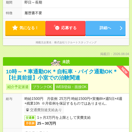
即日～長期
期間
履歴書不要
特徴
気になる！
応募する
詳細へ
掲載元企業名
株式会社リクルートスタッフィング
掲載日：2026.08.04
未読
NEW
10時～＊車通勤OK＊自転車・バイク通勤OK＊
【社員前提】小室での治験関連
紹介予定派遣
ブランクOK
WEB登録・面接OK
時給1500円 月収例 25万円 時給1500円×実働8h×週5日×4週
給与
+残業10h ※月収例を保証するものではありません。
交通費別途支給あり
1ヶ月3万円を上限として実費支給
交通費
25～30万円
月収例