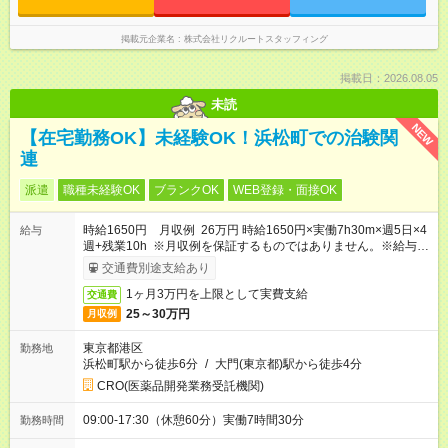
掲載元企業名
株式会社リクルートスタッフィング
掲載日：2026.08.05
未読
NEW
【在宅勤務OK】未経験OK！浜松町での治験関
連
派遣
職種未経験OK
ブランクOK
WEB登録・面接OK
時給1650円 月収例 26万円 時給1650円×実働7h30m×週5日×4
給与
週+残業10h ※月収例を保証するものではありません。※給与即
受取りサービス利用可（利用条件有）
交通費別途支給あり
1ヶ月3万円を上限として実費支給
交通費
25～30万円
月収例
東京都港区
勤務地
浜松町駅から徒歩6分
/
大門(東京都)駅から徒歩4分
CRO(医薬品開発業務受託機関)
09:00-17:30（休憩60分）実働7時間30分
勤務時間