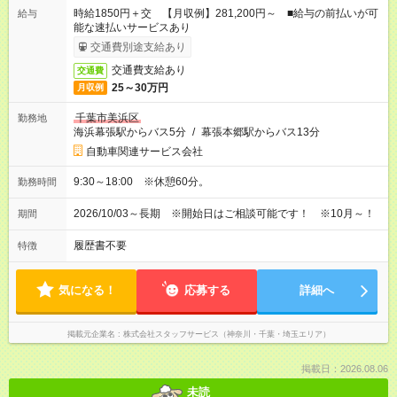
時給1850円＋交 【月収例】281,200円～ ■給与の前払いが可
給与
能な速払いサービスあり
交通費別途支給あり
交通費支給あり
交通費
25～30万円
月収例
千葉市美浜区
勤務地
海浜幕張駅からバス5分
/
幕張本郷駅からバス13分
自動車関連サービス会社
9:30～18:00 ※休憩60分。
勤務時間
2026/10/03～長期 ※開始日はご相談可能です！ ※10月～！
期間
履歴書不要
特徴
気になる！
応募する
詳細へ
掲載元企業名
株式会社スタッフサービス（神奈川・千葉・埼玉エリア）
掲載日：2026.08.06
未読