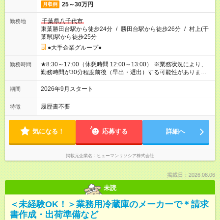
25～30万円
月収例
千葉県八千代市
勤務地
東葉勝田台駅から徒歩24分
/
勝田台駅から徒歩26分
/
村上(千
葉県)駅から徒歩25分
●大手企業グループ●
★8:30～17:00（休憩時間 12:00～13:00） ※業務状況により、
勤務時間
勤務時間が30分程度前後（早出・遅出）する可能性がありま
す。
2026年9月スタート
期間
履歴書不要
特徴
気になる！
応募する
詳細へ
掲載元企業名
ヒューマンリソシア株式会社
掲載日：2026.08.06
未読
＜未経験OK！＞業務用冷蔵庫のメーカーで＊請求
書作成・出荷準備など