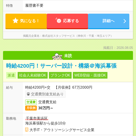
履歴書不要
特徴
気になる！
応募する
詳細へ
掲載元企業名
株式会社スタッフサービス（神奈川・千葉・埼玉エリア）
掲載日：2026.08.05
未読
時給4200円！サーバー設計・構築＠海浜幕張
派遣
社会人未経験OK
ブランクOK
WEB登録・面接OK
時給4200円+交 【月収例】67万2000円
給与
交通費別途支給あり
交通費支給
交通費
30万円～
月収例
千葉市美浜区
勤務地
海浜幕張駅から徒歩10分
大手IT・アウトソーシングサービス企業