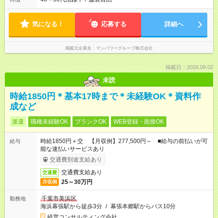
気になる！
応募する
詳細へ
掲載元企業名
マンパワーグループ株式会社
掲載日：2026.08.02
未読
時給1850円＊基本17時まで＊未経験OK＊資料作
成など
派遣
職種未経験OK
ブランクOK
WEB登録・面接OK
時給1850円＋交 【月収例】277,500円～ ■給与の前払いが可
給与
能な速払いサービスあり
交通費別途支給あり
交通費支給あり
交通費
25～30万円
月収例
千葉市美浜区
勤務地
海浜幕張駅から徒歩3分
/
幕張本郷駅からバス10分
経営コンサルティング会社