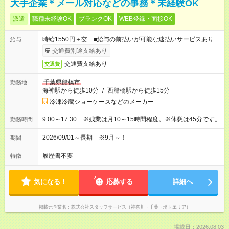
大手企業＊メール対応などの事務＊未経験OK
派遣
職種未経験OK
ブランクOK
WEB登録・面接OK
時給1550円＋交 ■給与の前払いが可能な速払いサービスあり
給与
交通費別途支給あり
交通費支給あり
交通費
千葉県船橋市
勤務地
海神駅から徒歩10分
/
西船橋駅から徒歩15分
冷凍冷蔵ショーケースなどのメーカー
9:00～17:30 ※残業は月10～15時間程度。※休憩は45分です。
勤務時間
2026/09/01～長期 ※9月～！
期間
履歴書不要
特徴
気になる！
応募する
詳細へ
掲載元企業名
株式会社スタッフサービス（神奈川・千葉・埼玉エリア）
掲載日：2026.08.03