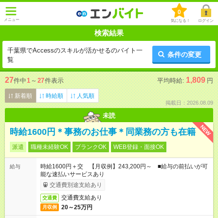
0
メニュー
気になる！
ログイン
検索結果
千葉県でAccessのスキルが活かせるのバイト一
条件の変更
覧
27
1,809
件中
1
～
27
件表示
平均時給:
円
新着順
時給順
人気順
掲載日：2026.08.09
未読
NEW
時給1600円＊事務のお仕事＊同業務の方も在籍
派遣
職種未経験OK
ブランクOK
WEB登録・面接OK
時給1600円＋交 【月収例】243,200円～ ■給与の前払いが可
給与
能な速払いサービスあり
交通費別途支給あり
交通費支給あり
交通費
20～25万円
月収例