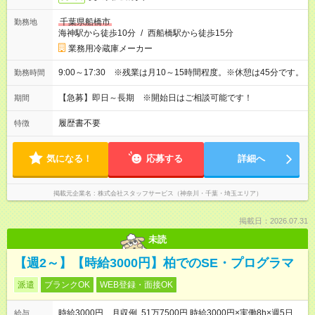
千葉県船橋市
勤務地
海神駅から徒歩10分
/
西船橋駅から徒歩15分
業務用冷蔵庫メーカー
9:00～17:30 ※残業は月10～15時間程度。※休憩は45分です。
勤務時間
【急募】即日～長期 ※開始日はご相談可能です！
期間
履歴書不要
特徴
気になる！
応募する
詳細へ
掲載元企業名
株式会社スタッフサービス（神奈川・千葉・埼玉エリア）
掲載日：2026.07.31
未読
【週2～】【時給3000円】柏でのSE・プログラマ
派遣
ブランクOK
WEB登録・面接OK
時給3000円 月収例 51万7500円 時給3000円×実働8h×週5日
給与