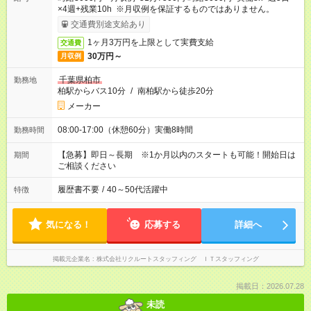
×4週+残業10h ※月収例を保証するものではありません。
交通費別途支給あり
1ヶ月3万円を上限として実費支給
交通費
30万円～
月収例
千葉県柏市
勤務地
柏駅からバス10分
/
南柏駅から徒歩20分
メーカー
08:00-17:00（休憩60分）実働8時間
勤務時間
【急募】即日～長期 ※1か月以内のスタートも可能！開始日は
期間
ご相談ください
履歴書不要
/
40～50代活躍中
特徴
気になる！
応募する
詳細へ
掲載元企業名
株式会社リクルートスタッフィング ＩＴスタッフィング
掲載日：2026.07.28
未読