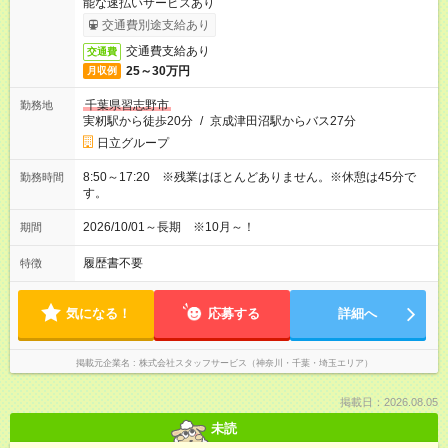
能な速払いサービスあり
交通費別途支給あり
交通費支給あり
交通費
25～30万円
月収例
千葉県習志野市
勤務地
実籾駅から徒歩20分
/
京成津田沼駅からバス27分
日立グループ
8:50～17:20 ※残業はほとんどありません。※休憩は45分で
勤務時間
す。
2026/10/01～長期 ※10月～！
期間
履歴書不要
特徴
気になる！
応募する
詳細へ
掲載元企業名
株式会社スタッフサービス（神奈川・千葉・埼玉エリア）
掲載日：2026.08.05
未読