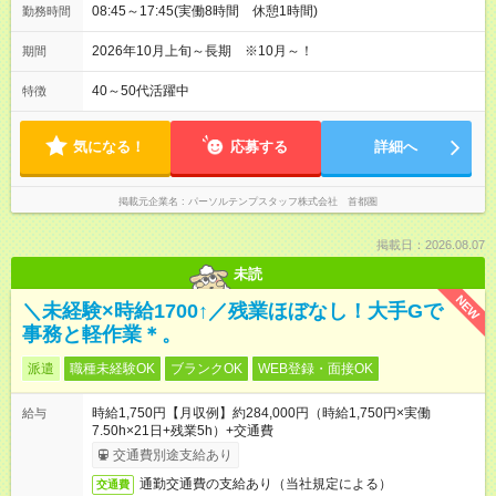
08:45～17:45(実働8時間 休憩1時間)
勤務時間
2026年10月上旬～長期 ※10月～！
期間
40～50代活躍中
特徴
気になる！
応募する
詳細へ
掲載元企業名
パーソルテンプスタッフ株式会社 首都圏
掲載日：2026.08.07
未読
NEW
＼未経験×時給1700↑／残業ほぼなし！大手Gで
事務と軽作業＊。
派遣
職種未経験OK
ブランクOK
WEB登録・面接OK
時給1,750円【月収例】約284,000円（時給1,750円×実働
給与
7.50h×21日+残業5h）+交通費
交通費別途支給あり
通勤交通費の支給あり（当社規定による）
交通費