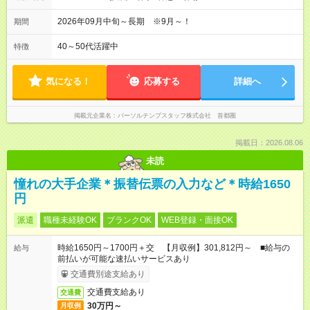
2026年09月中旬～長期 ※9月～！
期間
40～50代活躍中
特徴
気になる！
応募する
詳細へ
掲載元企業名
パーソルテンプスタッフ株式会社 首都圏
掲載日：2026.08.06
未読
憧れの大手企業＊振替伝票の入力など＊時給1650
円
派遣
職種未経験OK
ブランクOK
WEB登録・面接OK
時給1650円～1700円＋交 【月収例】301,812円～ ■給与の
給与
前払いが可能な速払いサービスあり
交通費別途支給あり
交通費支給あり
交通費
30万円～
月収例