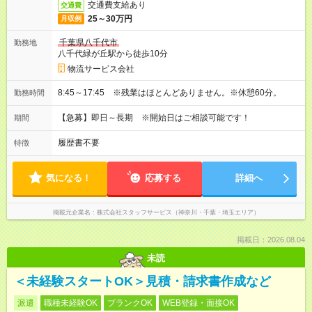
交通費支給あり
交通費
25～30万円
月収例
千葉県八千代市
勤務地
八千代緑が丘駅から徒歩10分
物流サービス会社
8:45～17:45 ※残業はほとんどありません。※休憩60分。
勤務時間
【急募】即日～長期 ※開始日はご相談可能です！
期間
履歴書不要
特徴
気になる！
応募する
詳細へ
掲載元企業名
株式会社スタッフサービス（神奈川・千葉・埼玉エリア）
掲載日：2026.08.04
未読
＜未経験スタートOK＞見積・請求書作成など
派遣
職種未経験OK
ブランクOK
WEB登録・面接OK