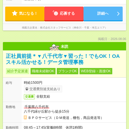
気になる！
応募する
詳細へ
掲載元企業名
株式会社スタッフサービス（神奈川・千葉・埼玉エリア）
掲載日：2026.08.06
未読
正社員前提＊▼八千代市▼習った！でもOK！OA
スキル活かせる！データ管理事務
紹介予定派遣
職種未経験OK
ブランクOK
WEB登録・面接OK
時給1500円
給与
交通費別途支給あり
全額支給
交通費
千葉県八千代市
勤務地
八千代緑が丘駅から徒歩15分
ＢＰＯサービス（ＤＭ発送，梱包，商品発送等）
08:45～17:45(実働8時間 休憩1時間)
勤務時間