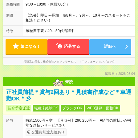
9:00～18:00（休憩:60分）
勤務時間
【急募】即日～長期 ※8月～、9月～、10月～のスタートもご
期間
相談ください！
履歴書不要
/
40～50代活躍中
特徴
気になる！
応募する
詳細へ
掲載元企業名
株式会社スタッフサービス ＩＴソリューションブロック
掲載日：2026.08.04
未読
正社員前提＊賞与2回あり＊見積書作成など＊車通
勤OK＊彡
紹介予定派遣
職種未経験OK
ブランクOK
WEB登録・面接OK
時給1500円＋交 【月収例】296,250円～ ■給与の前払いが可
給与
能な速払いサービスあり
交通費別途支給あり