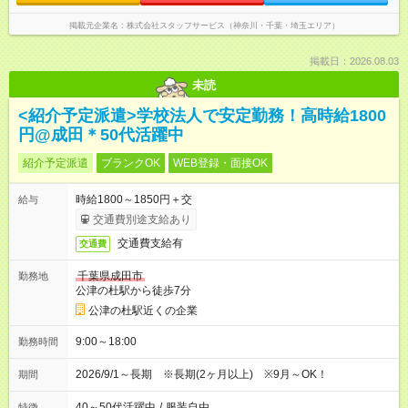
掲載元企業名
株式会社スタッフサービス（神奈川・千葉・埼玉エリア）
掲載日：2026.08.03
未読
<紹介予定派遣>学校法人で安定勤務！高時給1800
円@成田＊50代活躍中
紹介予定派遣
ブランクOK
WEB登録・面接OK
時給1800～1850円＋交
給与
交通費別途支給あり
交通費支給有
交通費
千葉県成田市
勤務地
公津の杜駅から徒歩7分
公津の杜駅近くの企業
9:00～18:00
勤務時間
2026/9/1～長期 ※長期(2ヶ月以上) ※9月～OK！
期間
40～50代活躍中
/
服装自由
特徴