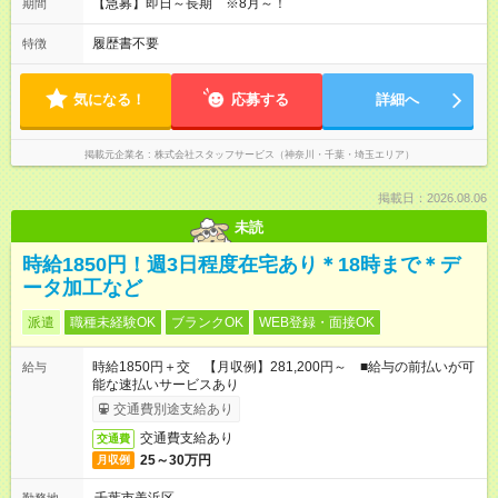
【急募】即日～長期 ※8月～！
期間
履歴書不要
特徴
気になる！
応募する
詳細へ
掲載元企業名
株式会社スタッフサービス（神奈川・千葉・埼玉エリア）
掲載日：2026.08.06
未読
時給1850円！週3日程度在宅あり＊18時まで＊デ
ータ加工など
派遣
職種未経験OK
ブランクOK
WEB登録・面接OK
時給1850円＋交 【月収例】281,200円～ ■給与の前払いが可
給与
能な速払いサービスあり
交通費別途支給あり
交通費支給あり
交通費
25～30万円
月収例