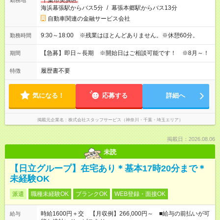
千葉市美浜区
勤務地
海浜幕張駅からバス5分
/
幕張本郷駅からバス13分
自動車関連の金融サービス会社
9:30～18:00 ※残業はほとんどありません。※休憩60分。
勤務時間
【急募】即日～長期 ※開始日はご相談可能です！ ※8月～！
期間
履歴書不要
特徴
気になる！
応募する
詳細へ
掲載元企業名
株式会社スタッフサービス（神奈川・千葉・埼玉エリア）
掲載日：2026.08.06
未読
【日立グループ】在宅あり＊基本17時20分まで＊
未経験OK
派遣
職種未経験OK
ブランクOK
WEB登録・面接OK
時給1600円＋交 【月収例】266,000円～ ■給与の前払いが可
給与