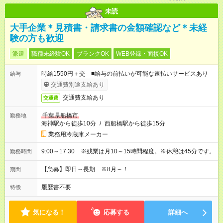
未読
大手企業＊見積書・請求書の金額確認など＊未経
験の方も歓迎
派遣
職種未経験OK
ブランクOK
WEB登録・面接OK
時給1550円＋交 ■給与の前払いが可能な速払いサービスあり
給与
交通費別途支給あり
交通費支給あり
交通費
千葉県船橋市
勤務地
海神駅から徒歩10分
/
西船橋駅から徒歩15分
業務用冷蔵庫メーカー
9:00～17:30 ※残業は月10～15時間程度。※休憩は45分です。
勤務時間
【急募】即日～長期 ※8月～！
期間
履歴書不要
特徴
気になる！
応募する
詳細へ