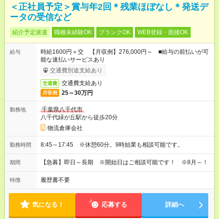
＜正社員予定＞賞与年2回＊残業ほぼなし＊発送デ
ータの受信など
紹介予定派遣
職種未経験OK
ブランクOK
WEB登録・面接OK
時給1600円＋交 【月収例】276,000円～ ■給与の前払いが可
給与
能な速払いサービスあり
交通費別途支給あり
交通費支給あり
交通費
25～30万円
月収例
千葉県八千代市
勤務地
八千代緑が丘駅から徒歩20分
物流倉庫会社
8:45～17:45 ※休憩60分。9時始業も相談可能です。
勤務時間
【急募】即日～長期 ※開始日はご相談可能です！ ※8月～！
期間
履歴書不要
特徴
気になる！
応募する
詳細へ