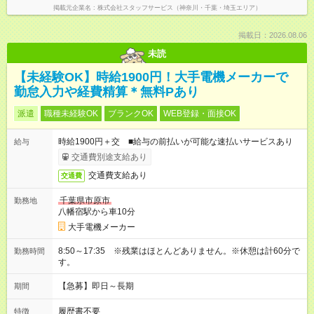
掲載元企業名
株式会社スタッフサービス（神奈川・千葉・埼玉エリア）
掲載日：2026.08.06
未読
【未経験OK】時給1900円！大手電機メーカーで
勤怠入力や経費精算＊無料Pあり
派遣
職種未経験OK
ブランクOK
WEB登録・面接OK
時給1900円＋交 ■給与の前払いが可能な速払いサービスあり
給与
交通費別途支給あり
交通費支給あり
交通費
千葉県市原市
勤務地
八幡宿駅から車10分
大手電機メーカー
8:50～17:35 ※残業はほとんどありません。※休憩は計60分で
勤務時間
す。
【急募】即日～長期
期間
履歴書不要
特徴