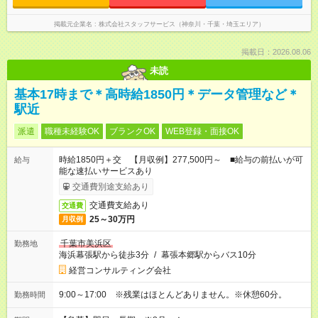
掲載元企業名
株式会社スタッフサービス（神奈川・千葉・埼玉エリア）
掲載日：2026.08.06
未読
基本17時まで＊高時給1850円＊データ管理など＊
駅近
派遣
職種未経験OK
ブランクOK
WEB登録・面接OK
時給1850円＋交 【月収例】277,500円～ ■給与の前払いが可
給与
能な速払いサービスあり
交通費別途支給あり
交通費支給あり
交通費
25～30万円
月収例
千葉市美浜区
勤務地
海浜幕張駅から徒歩3分
/
幕張本郷駅からバス10分
経営コンサルティング会社
9:00～17:00 ※残業はほとんどありません。※休憩60分。
勤務時間