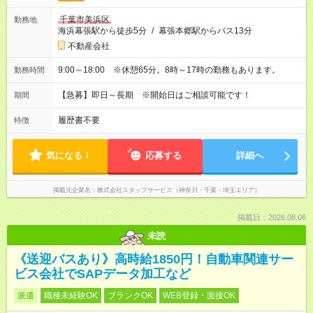
千葉市美浜区
勤務地
海浜幕張駅から徒歩5分
/
幕張本郷駅からバス13分
不動産会社
9:00～18:00 ※休憩65分。8時～17時の勤務もあります。
勤務時間
【急募】即日～長期 ※開始日はご相談可能です！
期間
履歴書不要
特徴
気になる！
応募する
詳細へ
掲載元企業名
株式会社スタッフサービス（神奈川・千葉・埼玉エリア）
掲載日：2026.08.06
未読
《送迎バスあり》高時給1850円！自動車関連サー
ビス会社でSAPデータ加工など
派遣
職種未経験OK
ブランクOK
WEB登録・面接OK