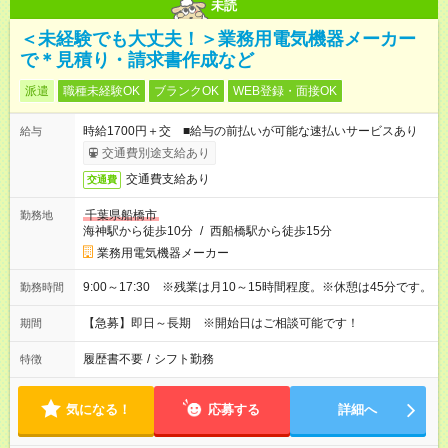
未読
＜未経験でも大丈夫！＞業務用電気機器メーカー
で＊見積り・請求書作成など
派遣
職種未経験OK
ブランクOK
WEB登録・面接OK
時給1700円＋交 ■給与の前払いが可能な速払いサービスあり
給与
交通費別途支給あり
交通費支給あり
交通費
千葉県船橋市
勤務地
海神駅から徒歩10分
/
西船橋駅から徒歩15分
業務用電気機器メーカー
9:00～17:30 ※残業は月10～15時間程度。※休憩は45分です。
勤務時間
【急募】即日～長期 ※開始日はご相談可能です！
期間
履歴書不要
/
シフト勤務
特徴
気になる！
応募する
詳細へ