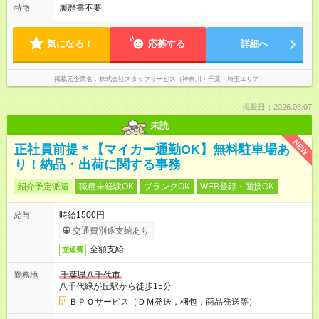
履歴書不要
特徴
気になる！
応募する
詳細へ
掲載元企業名
株式会社スタッフサービス（神奈川・千葉・埼玉エリア）
掲載日：2026.08.07
未読
NEW
正社員前提＊【マイカー通勤OK】無料駐車場あ
り！納品・出荷に関する事務
紹介予定派遣
職種未経験OK
ブランクOK
WEB登録・面接OK
時給1500円
給与
交通費別途支給あり
全額支給
交通費
千葉県八千代市
勤務地
八千代緑が丘駅から徒歩15分
ＢＰＯサービス（ＤＭ発送，梱包，商品発送等）