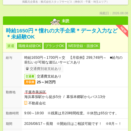
掲載元企業名
株式会社スタッフサービス（神奈川・千葉・埼玉エリア）
掲載日：2026.08.08
未読
NEW
時給1650円＊憧れの大手企業＊データ入力など
＊未経験OK
派遣
職種未経験OK
ブランクOK
WEB登録・面接OK
時給1650円～1700円＋交 【月収例】299,749円～ ■給与の
給与
前払いが可能な速払いサービスあり
交通費別途支給あり
交通費支給あり
交通費
25～30万円
月収例
千葉市美浜区
勤務地
海浜幕張駅から徒歩5分
/
幕張本郷駅からバス13分
不動産会社
9:00～18:00 ※残業は月20時間程度。※休憩は65分です。
勤務時間
2026/08/17～長期 ※開始日はご相談可能です！ ※8月～！
期間