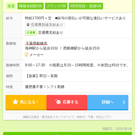
派遣
職種未経験OK
ブランクOK
WEB登録・面接OK
時給1700円＋交 ■給与の前払いが可能な速払いサービスあり
給与
交通費別途支給あり
交通費支給あり
交通費
千葉県船橋市
勤務地
海神駅から徒歩10分
/
西船橋駅から徒歩15分
メーカー
9:00～17:30 ※残業は月10～15時間程度。※休憩は45分です。
勤務時間
【急募】即日～長期
期間
履歴書不要
/
シフト勤務
特徴
気になる！
応募する
詳細へ
掲載元企業名
株式会社スタッフサービス（神奈川・千葉・埼玉エリア）
掲載日：2026.08.06