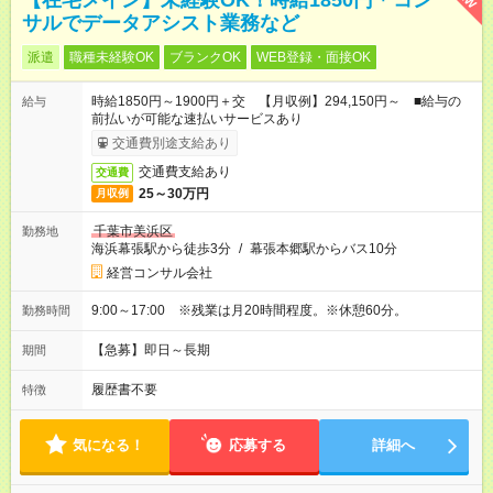
【在宅メイン】未経験OK！時給1850円＊コン
サルでデータアシスト業務など
派遣
職種未経験OK
ブランクOK
WEB登録・面接OK
時給1850円～1900円＋交 【月収例】294,150円～ ■給与の
給与
前払いが可能な速払いサービスあり
交通費別途支給あり
交通費支給あり
交通費
25～30万円
月収例
千葉市美浜区
勤務地
海浜幕張駅から徒歩3分
/
幕張本郷駅からバス10分
経営コンサル会社
9:00～17:00 ※残業は月20時間程度。※休憩60分。
勤務時間
【急募】即日～長期
期間
履歴書不要
特徴
気になる！
応募する
詳細へ