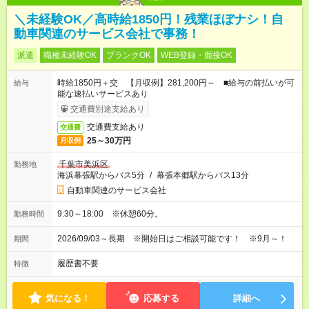
＼未経験OK／高時給1850円！残業ほぼナシ！自
動車関連のサービス会社で事務！
派遣
職種未経験OK
ブランクOK
WEB登録・面接OK
時給1850円＋交 【月収例】281,200円～ ■給与の前払いが可
給与
能な速払いサービスあり
交通費別途支給あり
交通費支給あり
交通費
25～30万円
月収例
千葉市美浜区
勤務地
海浜幕張駅からバス5分
/
幕張本郷駅からバス13分
自動車関連のサービス会社
9:30～18:00 ※休憩60分。
勤務時間
2026/09/03～長期 ※開始日はご相談可能です！ ※9月～！
期間
履歴書不要
特徴
気になる！
応募する
詳細へ