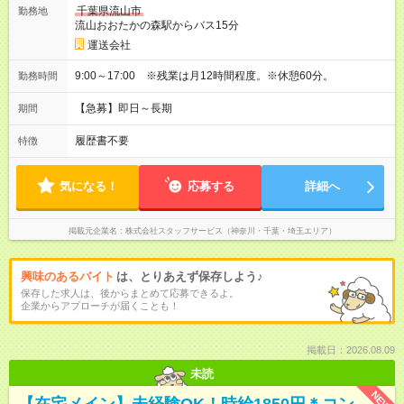
千葉県流山市
勤務地
流山おおたかの森駅からバス15分
運送会社
9:00～17:00 ※残業は月12時間程度。※休憩60分。
勤務時間
【急募】即日～長期
期間
履歴書不要
特徴
気になる！
応募する
詳細へ
掲載元企業名
株式会社スタッフサービス（神奈川・千葉・埼玉エリア）
興味のあるバイト
は、とりあえず保存しよう♪
保存した求人は、後からまとめて応募できるよ。
企業からアプローチが届くことも！
掲載日：2026.08.09
未読
NEW