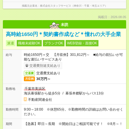
掲載元企業名
株式会社スタッフサービス（神奈川・千葉・埼玉エリア）
掲載日：2026.08.05
未読
高時給1650円＊契約書作成など＊憧れの大手企業
派遣
職種未経験OK
ブランクOK
WEB登録・面接OK
時給1650円＋交 【月収例】301,812円～ ■給与の前払いが可
給与
能な速払いサービスあり
交通費別途支給あり
交通費支給あり
交通費
30万円～
月収例
千葉市美浜区
勤務地
海浜幕張駅から徒歩5分
/
幕張本郷駅からバス13分
不動産関連会社
9:00～18:00 ※休憩65分。※勤務時間の詳細はお問い合わせく
勤務時間
ださい。
【急募】即日～長期 ※開始日はご相談可能です！ ※8月～！
期間