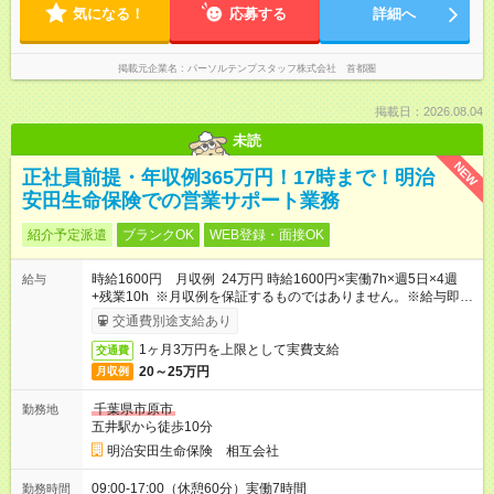
気になる！
応募する
詳細へ
掲載元企業名
パーソルテンプスタッフ株式会社 首都圏
掲載日：2026.08.04
未読
NEW
正社員前提・年収例365万円！17時まで！明治
安田生命保険での営業サポート業務
紹介予定派遣
ブランクOK
WEB登録・面接OK
時給1600円 月収例 24万円 時給1600円×実働7h×週5日×4週
給与
+残業10h ※月収例を保証するものではありません。※給与即受
取りサービス利用可（利用条件有）
交通費別途支給あり
1ヶ月3万円を上限として実費支給
交通費
20～25万円
月収例
千葉県市原市
勤務地
五井駅から徒歩10分
明治安田生命保険 相互会社
09:00-17:00（休憩60分）実働7時間
勤務時間