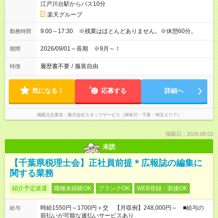
江戸川台駅からバス10分
楽天グループ
9:00～17:30 ※残業はほとんどありません。※休憩60分。
勤務時間
2026/09/01～長期 ※9月～！
期間
履歴書不要
/
服装自由
特徴
気になる！
応募する
詳細へ
掲載元企業名
株式会社スタッフサービス（神奈川・千葉・埼玉エリア）
掲載日：2026.08.03
未読
【千葉県税理士会】正社員前提＊広報誌の編集に
関する業務
紹介予定派遣
職種未経験OK
ブランクOK
WEB登録・面接OK
時給1550円～1700円＋交 【月収例】248,000円～ ■給与の
給与
前払いが可能な速払いサービスあり