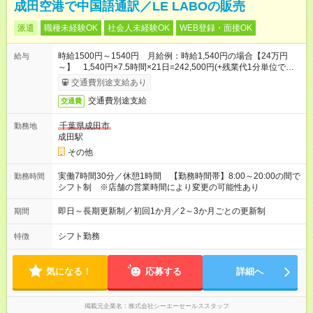
成田空港で中国語通訳／LE LABOの販売
派遣
職種未経験OK
社会人未経験OK
WEB登録・面接OK
時給1500円～1540円 月給例：時給1,540円の場合【24万円
給与
～】 1,540円×7.5時間×21日=242,500円(+残業代1分単位で支
給+交通費別途支給♪) ※時給はご経験により異なります
交通費別途支給あり
交通費別途支給
交通費
千葉県成田市
勤務地
成田駅
その他
実働7時間30分／休憩1時間 【勤務時間帯】8:00～20:00の間で
勤務時間
シフト制 ※店舗の営業時間により変更の可能性あり
即日～長期更新制／初回1か月／2～3か月ごとの更新制
期間
シフト勤務
特徴
気になる！
応募する
詳細へ
掲載元企業名
株式会社シーエーセールススタッフ