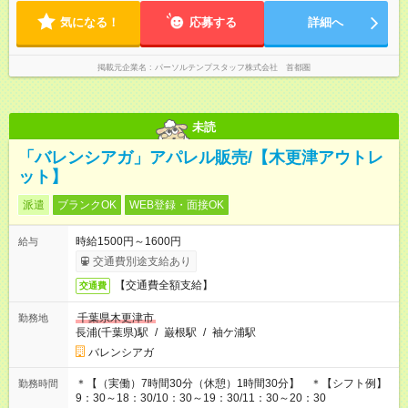
気になる！
応募する
詳細へ
掲載元企業名
パーソルテンプスタッフ株式会社 首都圏
未読
「バレンシアガ」アパレル販売/【木更津アウトレ
ット】
派遣
ブランクOK
WEB登録・面接OK
時給1500円～1600円
給与
交通費別途支給あり
【交通費全額支給】
交通費
千葉県木更津市
勤務地
長浦(千葉県)駅
/
巌根駅
/
袖ケ浦駅
バレンシアガ
＊【（実働）7時間30分（休憩）1時間30分】 ＊【シフト例】
勤務時間
9：30～18：30/10：30～19：30/11：30～20：30