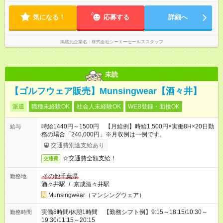
気になる！
応募する
詳細へ
掲載元企業名
株式会社シーエーセールススタッフ
未読
【ゴルフウェア販売】Munsingwear【酒々井】
派遣
職種未経験OK
社会人未経験OK
WEB登録・面接OK
時給1440円～1500円 【月給例】時給1,500円×実働8H×20日勤
給与
務の場合「240,000円」※月収例は一例です。
交通費別途支給あり
☆交通費全額支給！
交通費
その他千葉県
勤務地
酒々井駅
/
京成酒々井駅
Munsingwear（マンシングウェア）
実働8時間/休憩1時間 【勤務シフト例】9:15～18:15/10:30～
勤務時間
19:30/11:15～20:15