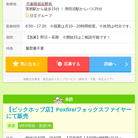
千葉県習志野市
勤務地
実籾駅から徒歩15分
/
津田沼駅からバス25分
日立グループ
8:50～17:20 ※残業は月10～20時間程度。※休憩は45分です。
勤務時間
【急募】即日～長期 ※開始日はご相談可能です！
期間
履歴書不要
特徴
気になる！
応募する
詳細へ
掲載元企業名
株式会社スタッフサービス（神奈川・千葉・埼玉エリア）
未読
【ビックホップ店】Foxfire/フォックスファイヤー
にて販売
派遣
WEB登録・面接OK