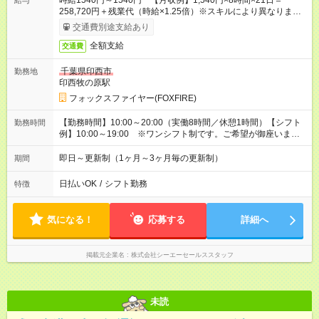
時給1540円～1540円 【月収例】1,540円×8時間×21日＝
給与
258,720円＋残業代（時給×1.25倍）※スキルにより異なりま
す。
交通費別途支給あり
全額支給
交通費
千葉県印西市
勤務地
印西牧の原駅
フォックスファイヤー(FOXFIRE)
【勤務時間】10:00～20:00（実働8時間／休憩1時間）【シフト
勤務時間
例】10:00～19:00 ※ワンシフト制です。ご希望が御座いまし
たらご相談くださいませ
即日～更新制（1ヶ月～3ヶ月毎の更新制）
期間
日払いOK
/
シフト勤務
特徴
気になる！
応募する
詳細へ
掲載元企業名
株式会社シーエーセールススタッフ
未読