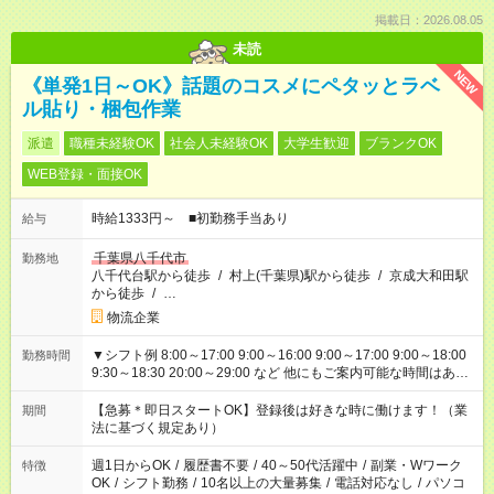
掲載日：2026.08.05
未読
NEW
《単発1日～OK》話題のコスメにペタッとラベ
ル貼り・梱包作業
派遣
職種未経験OK
社会人未経験OK
大学生歓迎
ブランクOK
WEB登録・面接OK
時給1333円～ ■初勤務手当あり
給与
千葉県八千代市
勤務地
八千代台駅から徒歩
/
村上(千葉県)駅から徒歩
/
京成大和田駅
から徒歩
/
…
物流企業
▼シフト例 8:00～17:00 9:00～16:00 9:00～17:00 9:00～18:00
勤務時間
9:30～18:30 20:00～29:00 など 他にもご案内可能な時間はあり
ます！ ご希望の勤務時間を教えてください＾＾
【急募＊即日スタートOK】登録後は好きな時に働けます！（業
期間
法に基づく規定あり）
週1日からOK
/
履歴書不要
/
40～50代活躍中
/
副業・Wワーク
特徴
OK
/
シフト勤務
/
10名以上の大量募集
/
電話対応なし
/
パソコ