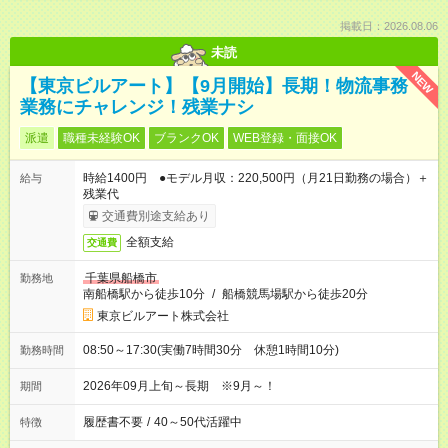
掲載日：2026.08.06
未読
NEW
【東京ビルアート】【9月開始】長期！物流事務
業務にチャレンジ！残業ナシ
派遣
職種未経験OK
ブランクOK
WEB登録・面接OK
時給1400円 ●モデル月収：220,500円（月21日勤務の場合）＋
給与
残業代
交通費別途支給あり
全額支給
交通費
千葉県船橋市
勤務地
南船橋駅から徒歩10分
/
船橋競馬場駅から徒歩20分
東京ビルアート株式会社
08:50～17:30(実働7時間30分 休憩1時間10分)
勤務時間
2026年09月上旬～長期 ※9月～！
期間
履歴書不要
/
40～50代活躍中
特徴