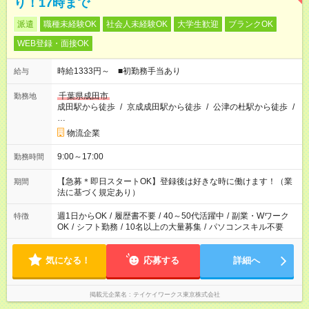
り！17時まで
派遣
職種未経験OK
社会人未経験OK
大学生歓迎
ブランクOK
WEB登録・面接OK
時給1333円～ ■初勤務手当あり
給与
千葉県成田市
勤務地
成田駅から徒歩
/
京成成田駅から徒歩
/
公津の杜駅から徒歩
/
…
物流企業
9:00～17:00
勤務時間
【急募＊即日スタートOK】登録後は好きな時に働けます！（業
期間
法に基づく規定あり）
週1日からOK
/
履歴書不要
/
40～50代活躍中
/
副業・Wワーク
特徴
OK
/
シフト勤務
/
10名以上の大量募集
/
パソコンスキル不要
気になる！
応募する
詳細へ
掲載元企業名
テイケイワークス東京株式会社