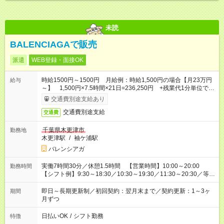
未読
BALENCIAGAで販売
派遣
WEB登録・面接OK
時給1500円～1500円 月給例：時給1,500円の場合【月23万円
給与
～】 1,500円×7.5時間×21日=236,250円 +残業代1分単位で支
給♪ ※時給はご経験により異なります
交通費別途支給あり
交通費別途支給
交通費
千葉県木更津市
勤務地
木更津駅
/
袖ケ浦駅
バレンシアガ
実働7時間30分／休憩1.5時間 【営業時間】10:00～20:00
勤務時間
【シフト例】9:30～18:30／10:30～19:30／11:30～20:30／等
※実際の店舗シフトに準ずる
即日～長期更新制／初回契約：翌月末まで／契約更新：1～3ヶ
期間
月ずつ
日払いOK
/
シフト勤務
特徴