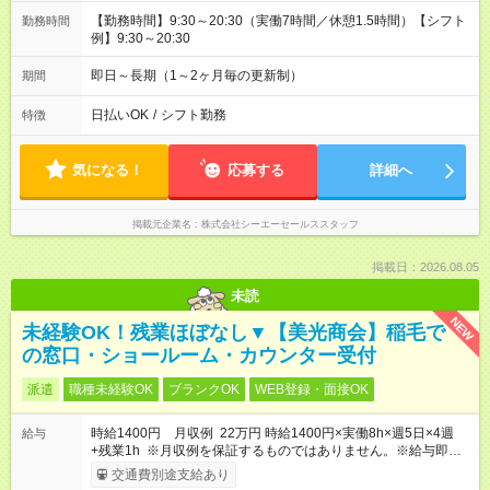
【勤務時間】9:30～20:30（実働7時間／休憩1.5時間）【シフト
勤務時間
例】9:30～20:30
即日～長期（1～2ヶ月毎の更新制）
期間
日払いOK
/
シフト勤務
特徴
気になる！
応募する
詳細へ
掲載元企業名
株式会社シーエーセールススタッフ
掲載日：2026.08.05
未読
NEW
未経験OK！残業ほぼなし▼【美光商会】稲毛で
の窓口・ショールーム・カウンター受付
派遣
職種未経験OK
ブランクOK
WEB登録・面接OK
時給1400円 月収例 22万円 時給1400円×実働8h×週5日×4週
給与
+残業1h ※月収例を保証するものではありません。※給与即受取
りサービス利用可（利用条件有）
交通費別途支給あり