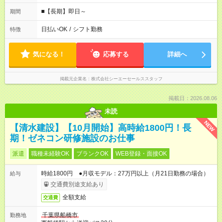
■【長期】即日～
期間
日払いOK
/
シフト勤務
特徴
気になる！
応募する
詳細へ
掲載元企業名
株式会社シーエーセールススタッフ
掲載日：2026.08.06
未読
NEW
【清水建設】【10月開始】高時給1800円！長
期！ゼネコン研修施設のお仕事
派遣
職種未経験OK
ブランクOK
WEB登録・面接OK
時給1800円 ●月収モデル：27万円以上（月21日勤務の場合）
給与
交通費別途支給あり
全額支給
交通費
千葉県船橋市
勤務地