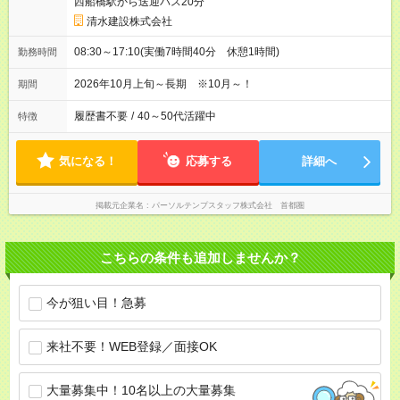
西船橋駅から送迎バス20分
清水建設株式会社
08:30～17:10(実働7時間40分 休憩1時間)
勤務時間
2026年10月上旬～長期 ※10月～！
期間
履歴書不要
/
40～50代活躍中
特徴
気になる！
応募する
詳細へ
掲載元企業名
パーソルテンプスタッフ株式会社 首都圏
こちらの条件も追加しませんか？
今が狙い目！急募
来社不要！WEB登録／面接OK
大量募集中！10名以上の大量募集