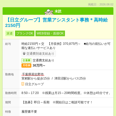
掲載日：2026.08.02
未読
【日立グループ】営業アシスタント事務＊高時給
2150円
派遣
ブランクOK
WEB登録・面接OK
時給2150円＋交 【月収例】370,875円～ ■給与の前払いが可
給与
能な速払いサービスあり
交通費別途支給あり
交通費支給あり
交通費
30万円～
月収例
千葉県習志野市
勤務地
実籾駅から徒歩15分
/
津田沼駅からバス25分
日立グループ
8:50～17:20 ※残業は月15～20時間程度。※休憩は45分です。
勤務時間
【急募】即日～長期 ※開始日はご相談可能です！
期間
履歴書不要
特徴