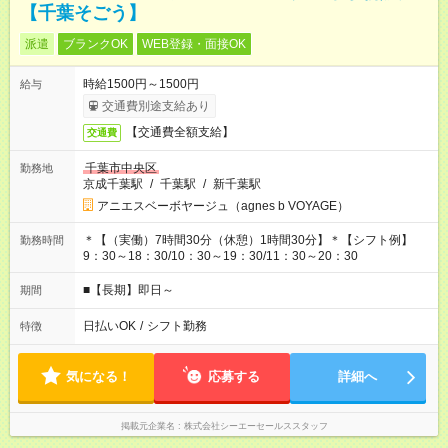
【千葉そごう】
派遣
ブランクOK
WEB登録・面接OK
時給1500円～1500円
給与
交通費別途支給あり
【交通費全額支給】
交通費
千葉市中央区
勤務地
京成千葉駅
/
千葉駅
/
新千葉駅
アニエスベーボヤージュ（agnes b VOYAGE）
＊【（実働）7時間30分（休憩）1時間30分】＊【シフト例】
勤務時間
9：30～18：30/10：30～19：30/11：30～20：30
■【長期】即日～
期間
日払いOK
/
シフト勤務
特徴
気になる！
応募する
詳細へ
掲載元企業名
株式会社シーエーセールススタッフ