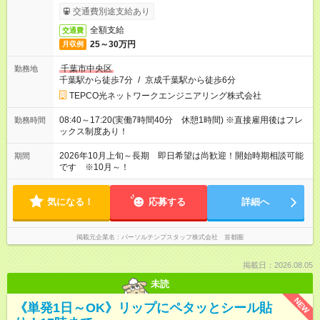
交通費別途支給あり
全額支給
交通費
25～30万円
月収例
千葉市中央区
勤務地
千葉駅から徒歩7分
/
京成千葉駅から徒歩6分
TEPCO光ネットワークエンジニアリング株式会社
08:40～17:20(実働7時間40分 休憩1時間) ※直接雇用後はフレ
勤務時間
ックス制度あり！
2026年10月上旬～長期 即日希望は尚歓迎！開始時期相談可能
期間
です ※10月～！
気になる！
応募する
詳細へ
掲載元企業名
パーソルテンプスタッフ株式会社 首都圏
掲載日：2026.08.05
未読
NEW
《単発1日～OK》リップにペタッとシール貼