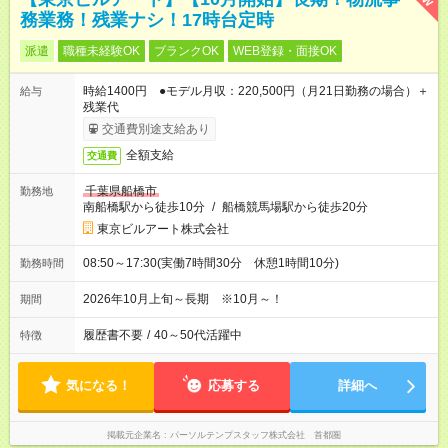
務業務！残業ナシ！17時台定時
派遣
職種未経験OK
ブランクOK
WEB登録・面接OK
時給1400円 ●モデル月収：220,500円（月21日勤務の場合）＋
給与
残業代
交通費別途支給あり
全額支給
交通費
千葉県船橋市
勤務地
南船橋駅から徒歩10分
/
船橋競馬場駅から徒歩20分
東京ビルアート株式会社
08:50～17:30(実働7時間30分 休憩1時間10分)
勤務時間
2026年10月上旬～長期 ※10月～！
期間
履歴書不要
/
40～50代活躍中
特徴
気になる！
応募する
詳細へ
掲載元企業名
パーソルテンプスタッフ株式会社 首都圏