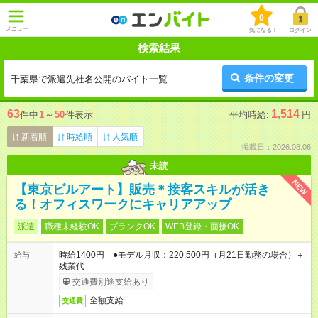
0
メニュー
気になる！
ログイン
検索結果
条件の変更
千葉県で派遣先社名公開のバイト一覧
63
1,514
件中
1
～
50
件表示
平均時給:
円
新着順
時給順
人気順
掲載日：2026.08.06
未読
NEW
【東京ビルアート】販売＊接客スキルが活き
る！オフィスワークにキャリアアップ
派遣
職種未経験OK
ブランクOK
WEB登録・面接OK
時給1400円 ●モデル月収：220,500円（月21日勤務の場合）＋
給与
残業代
交通費別途支給あり
全額支給
交通費