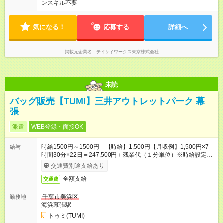
ンスキル不要
気になる！
応募する
詳細へ
掲載元企業名
テイケイワークス東京株式会社
未読
バッグ販売【TUMI】三井アウトレットパーク 幕
張
派遣
WEB登録・面接OK
時給1500円～1500円 【時給】1,500円【月収例】1,500円×7
給与
時間30分×22日＝247,500円＋残業代（１分単位）※時給設定は
経験、シフト希望により異なります。
交通費別途支給あり
全額支給
交通費
千葉市美浜区
勤務地
海浜幕張駅
トゥミ(TUMI)