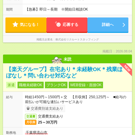
【急募】即日～長期 ※開始日相談OK
期間
気になる！
応募する
詳細へ
掲載元企業名
株式会社リクルートスタッフィング
掲載日：2026.08.04
未読
NEW
【楽天グループ】在宅あり＊未経験OK＊残業ほ
ぼなし＊問い合わせ対応など
派遣
職種未経験OK
ブランクOK
WEB登録・面接OK
時給1450円～1500円＋交 【月収例】250,125円～ ■給与の
給与
前払いが可能な速払いサービスあり
交通費別途支給あり
交通費支給あり
交通費
25～30万円
月収例
千葉県流山市
勤務地