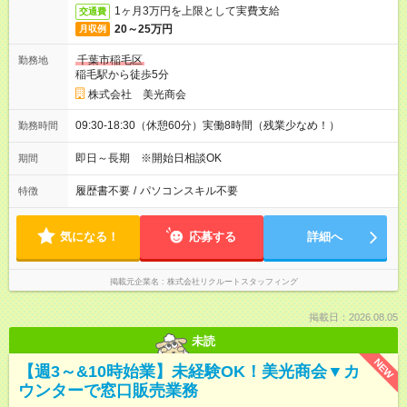
1ヶ月3万円を上限として実費支給
交通費
20～25万円
月収例
千葉市稲毛区
勤務地
稲毛駅から徒歩5分
株式会社 美光商会
09:30-18:30（休憩60分）実働8時間（残業少なめ！）
勤務時間
即日～長期 ※開始日相談OK
期間
履歴書不要
/
パソコンスキル不要
特徴
気になる！
応募する
詳細へ
掲載元企業名
株式会社リクルートスタッフィング
掲載日：2026.08.05
未読
NEW
【週3～&10時始業】未経験OK！美光商会▼カ
ウンターで窓口販売業務