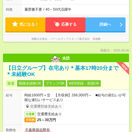
履歴書不要
/
40～50代活躍中
特徴
気になる！
応募する
詳細へ
掲載元企業名
パーソルテンプスタッフ株式会社 首都圏
掲載日：2026.08.06
未読
NEW
【日立グループ】在宅あり＊基本17時20分まで
＊未経験OK
派遣
職種未経験OK
ブランクOK
WEB登録・面接OK
時給1600円＋交 【月収例】266,000円～ ■給与の前払いが可
給与
能な速払いサービスあり
交通費別途支給あり
交通費支給あり
交通費
25～30万円
月収例
千葉県習志野市
勤務地