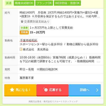
派遣
職種未経験OK
ブランクOK
WEB登録・面接OK
時給1400円 月収例 19万円 時給1400円×実働7h×週5日×4週
給与
+残業1h ※月収例を保証するものではありません。※給与即受取
りサービス利用可（利用条件有）
交通費別途支給あり
1ヶ月3万円を上限として実費支給
交通費
15～20万円
月収例
千葉市稲毛区
勤務地
スポーツセンター駅から徒歩30分
/
動物公園駅から徒歩30分
株式会社 美光商会
10:00-18:00（休憩60分）実働7時間（残業少なめ！） 勤務時間
勤務時間
を下記の範囲で調整することも可能です。 ・勤務開始時間
10:00～11:00 ・勤務終了時間 16:00～19:00 ・実働 04:00～
08:00
即日～長期 ※開始日相談OK
期間
履歴書不要
特徴
気になる！
応募する
詳細へ
掲載元企業名
株式会社リクルートスタッフィング