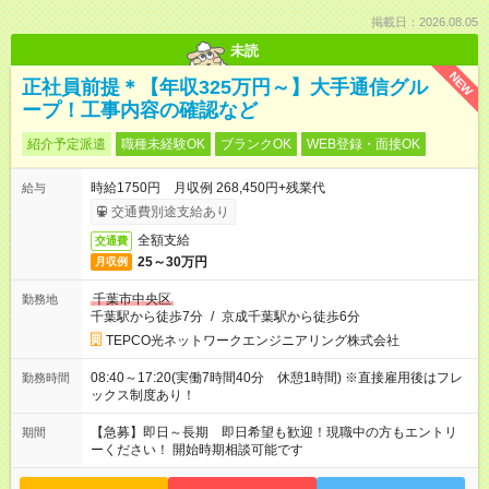
掲載日：2026.08.05
未読
NEW
正社員前提＊【年収325万円～】大手通信グル
ープ！工事内容の確認など
紹介予定派遣
職種未経験OK
ブランクOK
WEB登録・面接OK
時給1750円 月収例 268,450円+残業代
給与
交通費別途支給あり
全額支給
交通費
25～30万円
月収例
千葉市中央区
勤務地
千葉駅から徒歩7分
/
京成千葉駅から徒歩6分
TEPCO光ネットワークエンジニアリング株式会社
08:40～17:20(実働7時間40分 休憩1時間) ※直接雇用後はフレ
勤務時間
ックス制度あり！
【急募】即日～長期 即日希望も歓迎！現職中の方もエントリ
期間
ーください！ 開始時期相談可能です