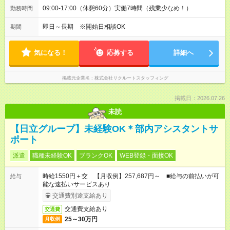
09:00-17:00（休憩60分）実働7時間（残業少なめ！）
勤務時間
即日～長期 ※開始日相談OK
期間
気になる！
応募する
詳細へ
掲載元企業名
株式会社リクルートスタッフィング
掲載日：2026.07.26
未読
【日立グループ】未経験OK＊部内アシスタントサ
ポート
派遣
職種未経験OK
ブランクOK
WEB登録・面接OK
時給1550円＋交 【月収例】257,687円～ ■給与の前払いが可
給与
能な速払いサービスあり
交通費別途支給あり
交通費支給あり
交通費
25～30万円
月収例