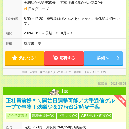
実籾駅から徒歩20分
/
京成津田沼駅からバス27分
日立グループ
8:50～17:20 ※残業はほとんどありません。※休憩は45分で
勤務時間
す。
2026/10/01～長期 ※10月～！
期間
履歴書不要
特徴
気になる！
応募する
詳細へ
掲載元企業名
株式会社スタッフサービス（神奈川・千葉・埼玉エリア）
掲載日：2026.08.05
未読
NEW
正社員前提＊＼開始日調整可能／大手通信グル
ープで事務！残業少＆17時台定時＠千葉
紹介予定派遣
職種未経験OK
ブランクOK
WEB登録・面接OK
時給1750円 月収例 268,450円+残業代
給与