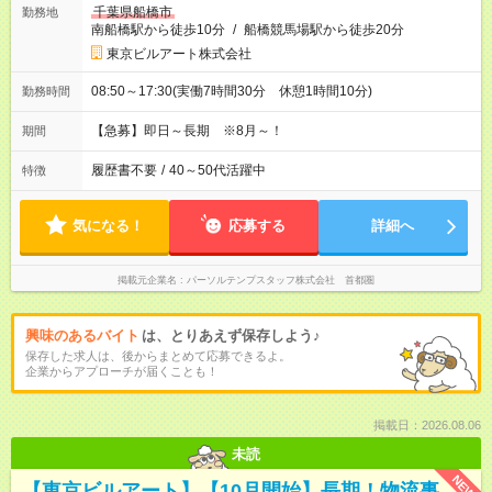
千葉県船橋市
勤務地
南船橋駅から徒歩10分
/
船橋競馬場駅から徒歩20分
東京ビルアート株式会社
08:50～17:30(実働7時間30分 休憩1時間10分)
勤務時間
【急募】即日～長期 ※8月～！
期間
履歴書不要
/
40～50代活躍中
特徴
気になる！
応募する
詳細へ
掲載元企業名
パーソルテンプスタッフ株式会社 首都圏
興味のあるバイト
は、とりあえず保存しよう♪
保存した求人は、後からまとめて応募できるよ。
企業からアプローチが届くことも！
掲載日：2026.08.06
未読
NEW
【東京ビルアート】【10月開始】長期！物流事