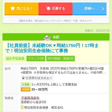
気になる！
応募する
詳細へ
掲載元企業名
株式会社スタッフサービス（神奈川・千葉・埼玉エリア）
掲載日：2026.07.29
未読
【社員前提】未経験OK▼時給1750円！17時ま
で！明治安田生命保険にて事務
紹介予定派遣
ブランクOK
WEB登録・面接OK
時給1750円 月収例 25万円 時給1750円×実働7h×週5日×4週
給与
+残業5h ※月収例を保証するものではありません。※給与即受取
りサービス利用可（利用条件有）
交通費別途支給あり
1ヶ月3万円を上限として実費支給
交通費
25～30万円
月収例
千葉県茂原市
勤務地
茂原駅から徒歩3分
明治安田生命保険 相互会社