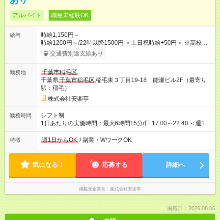
あり
アルバイト
職種未経験OK
時給1,150円～
給与
時給1200円～/22時以降1500円 ＜土日祝時給+50円＞ ※高校生
時給1150円 【試用期間】試用期間あり 試用期間の長さ：12ヶ
交通費別途支給あり
月 雇用形態、給与は本採用時と同じです。 ※最大12ヶ月の間
で、合計30時間の試用期間（研修期間）があります。
千葉市稲毛区
勤務地
千葉県
千葉市稲毛区
稲毛東３丁目19-18 能瀬ビル2F（最寄り
駅：稲毛）
株式会社安楽亭
シフト制
勤務時間
1日あたりの実働時間：最大6時間15分/日 17:00～22:40 ＜週1日
～/短時間OK！＞ ※18歳未満・高校生は21:30までの勤務 ・シフ
トは自己申告制だから私生活優先でOK◎ ・週1日もあれば週5日
週1日からOK
/ 副業・WワークOK
特徴
でがっつり勤務もOK！ 「Ｗワークで収入増やしたい」 「副業と
して短時間」など希望に合わせて働けます！
気になる！
応募する
詳細へ
掲載元企業名
株式会社安楽亭
掲載日：2026.08.06