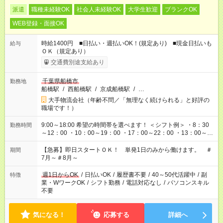
派遣
職種未経験OK
社会人未経験OK
大学生歓迎
ブランクOK
WEB登録・面接OK
時給1400円 ■日払い・週払いOK！(規定あり) ■現金日払いも
給与
ＯＫ（規定あり）
交通費別途支給あり
千葉県船橋市
勤務地
船橋駅
/
西船橋駅
/
京成船橋駅
/
…
大手物流会社（年齢不問／「無理なく続けられる」と好評の
職場です！）
9:00～18:00 希望の時間帯を選べます！ ＜シフト例＞ ・8：30
勤務時間
～12：00 ・10：00～19：00 ・17：00～22：00 ・13：00～
22：00 ・22：00～翌6：00 など
【急募】即日スタートＯＫ！ 単発1日のみから働けます。 ＃
期間
7月～＃8月～
週1日からOK
/
日払いOK
/
履歴書不要
/
40～50代活躍中
/
副
特徴
業・WワークOK
/
シフト勤務
/
電話対応なし
/
パソコンスキル
不要
気になる！
応募する
詳細へ