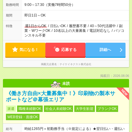
9:00～17:30（実働7時間50分）
勤務時間
即日1日～OK
期間
週1日からOK
/
日払いOK
/
履歴書不要
/
40～50代活躍中
/
副
特徴
業・WワークOK
/
10名以上の大量募集
/
電話対応なし
/
パソコ
ンスキル不要
気になる！
応募する
詳細へ
掲載元企業名
テイケイネクスト株式会社
掲載日：2026.08.06
未読
NEW
《働き方自由×大量募集中！》印刷物の製本サ
ポートなど＠幕張エリア
派遣
職種未経験OK
社会人未経験OK
大学生歓迎
ブランクOK
WEB登録・面接OK
時給1265円＋初勤務手当（※規定による）★翌日払い・週払い
給与