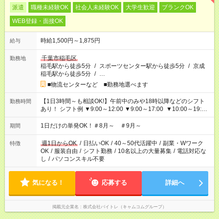
派遣
職種未経験OK
社会人未経験OK
大学生歓迎
ブランクOK
WEB登録・面接OK
時給1,500円～1,875円
給与
千葉市稲毛区
勤務地
稲毛駅から徒歩5分
/
スポーツセンター駅から徒歩5分
/
京成
稲毛駅から徒歩5分
/
…
■物流センターなど ■勤務地選べます
【1日3時間～も相談OK!】午前中のみや18時以降などのシフト
勤務時間
あり！ シフト例 ▼9:00～12:00 ▼9:00～17:00 ▼10:00～19:00
▼18:00～21:00
1日だけの単発OK！＃8月～ ＃9月～
期間
週1日からOK
/
日払いOK
/
40～50代活躍中
/
副業・Wワーク
特徴
OK
/
服装自由
/
シフト勤務
/
10名以上の大量募集
/
電話対応な
し
/
パソコンスキル不要
気になる！
応募する
詳細へ
掲載元企業名
株式会社バイトレ（キャムコムグループ）