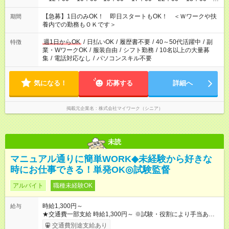
22：00 ・22：00～翌6：00 など
【急募】1日のみOK！ 即日スタートもOK！ ＜Ｗワークや扶
期間
養内での勤務もＯＫです＞
週1日からOK
/
日払いOK
/
履歴書不要
/
40～50代活躍中
/
副
特徴
業・WワークOK
/
服装自由
/
シフト勤務
/
10名以上の大量募
集
/
電話対応なし
/
パソコンスキル不要
気になる！
応募する
詳細へ
掲載元企業名
株式会社マイワーク（シニア）
未読
マニュアル通りに簡単WORK◆未経験から好きな
時にお仕事できる！単発OK◎試験監督
アルバイト
職種未経験OK
時給1,300円～
給与
★交通費一部支給 時給1,300円～ ※試験・役割により手当あり ※
勤務回数により昇給あり 【即給（前払い）オプションあり！】
交通費別途支給あり