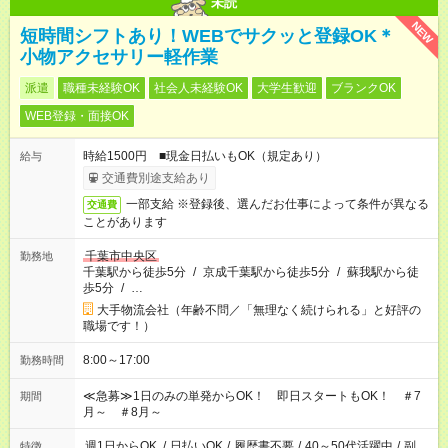
未読
NEW
短時間シフトあり！WEBでサクッと登録OK＊
小物アクセサリー軽作業
派遣
職種未経験OK
社会人未経験OK
大学生歓迎
ブランクOK
WEB登録・面接OK
時給1500円 ■現金日払いもOK（規定あり）
給与
交通費別途支給あり
一部支給 ※登録後、選んだお仕事によって条件が異なる
交通費
ことがあります
千葉市中央区
勤務地
千葉駅から徒歩5分
/
京成千葉駅から徒歩5分
/
蘇我駅から徒
歩5分
/
…
大手物流会社（年齢不問／「無理なく続けられる」と好評の
職場です！）
8:00～17:00
勤務時間
≪急募≫1日のみの単発からOK！ 即日スタートもOK！ ＃7
期間
月～ ＃8月～
週1日からOK
/
日払いOK
/
履歴書不要
/
40～50代活躍中
/
副
特徴