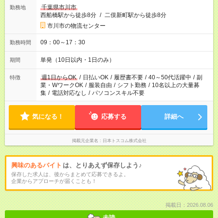
千葉県市川市
勤務地
西船橋駅から徒歩8分
/
二俣新町駅から徒歩8分
市川市の物流センター
09：00～17：30
勤務時間
単発（10日以内・1日のみ）
期間
週1日からOK
/
日払いOK
/
履歴書不要
/
40～50代活躍中
/
副
特徴
業・WワークOK
/
服装自由
/
シフト勤務
/
10名以上の大量募
集
/
電話対応なし
/
パソコンスキル不要
気になる！
応募する
詳細へ
掲載元企業名
日本トスコム株式会社
興味のあるバイト
は、とりあえず保存しよう♪
保存した求人は、後からまとめて応募できるよ。
企業からアプローチが届くことも！
掲載日：2026.08.06
未読