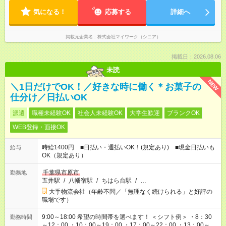
気になる！
応募する
詳細へ
掲載元企業名
株式会社マイワーク（シニア）
掲載日：2026.08.06
未読
NEW
＼1日だけでOK！／好きな時に働く＊お菓子の
仕分け／日払いOK
派遣
職種未経験OK
社会人未経験OK
大学生歓迎
ブランクOK
WEB登録・面接OK
時給1400円 ■日払い・週払いOK！(規定あり) ■現金日払いも
給与
OK（規定あり）
千葉県市原市
勤務地
五井駅
/
八幡宿駅
/
ちはら台駅
/
…
大手物流会社（年齢不問／「無理なく続けられる」と好評の
職場です）
9:00～18:00 希望の時間帯を選べます！ ＜シフト例＞ ・8：30
勤務時間
～12：00 ・10：00～19：00 ・17：00～22：00 ・13：00～