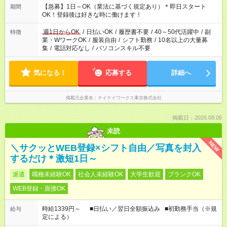
【急募】1日～OK（業法に基づく規定あり）＊即日スタート
期間
OK！登録後は好きな時に働けます！
週1日からOK
/
日払いOK
/
履歴書不要
/
40～50代活躍中
/
副
特徴
業・WワークOK
/
服装自由
/
シフト勤務
/
10名以上の大量募
集
/
電話対応なし
/
パソコンスキル不要
気になる！
応募する
詳細へ
掲載元企業名
テイケイワークス東京株式会社
掲載日：2026.08.06
未読
NEW
＼サクッとWEB登録×シフト自由／写真を封入
するだけ＊激短1日～
派遣
職種未経験OK
社会人未経験OK
大学生歓迎
ブランクOK
WEB登録・面接OK
時給1339円～ ■日払い／翌日全額振込み ■初勤務手当（※規
給与
定による）