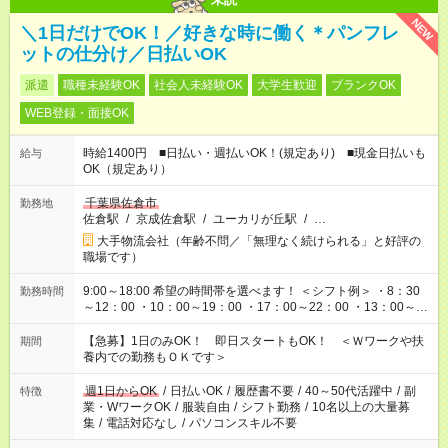
NEW
＼1日だけでOK！／好きな時に働く＊パンフレ
ットの仕分け／日払いOK
派遣
職種未経験OK
社会人未経験OK
大学生歓迎
ブランクOK
WEB登録・面接OK
時給1400円 ■日払い・週払いOK！(規定あり) ■現金日払いも
給与
OK（規定あり）
千葉県佐倉市
勤務地
佐倉駅
/
京成佐倉駅
/
ユーカリが丘駅
/
…
大手物流会社（年齢不問／「無理なく続けられる」と好評の
職場です）
9:00～18:00 希望の時間帯を選べます！ ＜シフト例＞ ・8：30
勤務時間
～12：00 ・10：00～19：00 ・17：00～22：00 ・13：00～
22：00 ・22：00～翌6：00 など
【急募】1日のみOK！ 即日スタートもOK！ ＜Ｗワークや扶
期間
養内での勤務もＯＫです＞
週1日からOK
/
日払いOK
/
履歴書不要
/
40～50代活躍中
/
副
特徴
業・WワークOK
/
服装自由
/
シフト勤務
/
10名以上の大量募
集
/
電話対応なし
/
パソコンスキル不要