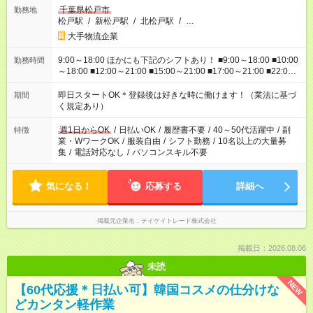
千葉県松戸市
勤務地
松戸駅
/
新松戸駅
/
北松戸駅
/
…
大手物流企業
9:00～18:00 ほかにも下記のシフトあり！ ■9:00～18:00 ■10:00
勤務時間
～18:00 ■12:00～21:00 ■15:00～21:00 ■17:00～21:00 ■22:00
～翌6:00 など ※お仕事、勤務地により勤務時間帯は異なりま
す
即日スタートOK＊登録後は好きな時に働けます！（業法に基づ
期間
く規定あり）
週1日からOK
/
日払いOK
/
履歴書不要
/
40～50代活躍中
/
副
特徴
業・WワークOK
/
服装自由
/
シフト勤務
/
10名以上の大量募
集
/
電話対応なし
/
パソコンスキル不要
気になる！
応募する
詳細へ
掲載元企業名
テイケイトレード株式会社
掲載日：2026.08.06
未読
NEW
【60代応援＊日払い可】韓国コスメの仕分けな
どカンタン軽作業