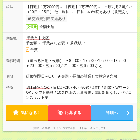
【日勤】1万2000円～ 【夜勤】1万3500円～ ＊原則月2回払い
給与
（10日・25日） 他、週払い・日払いの制度もあり（規定あり）
＃日収1万円以上
交通費別途支給あり
全額支給
交通費
千葉市中央区
勤務地
千葉駅
/
千葉みなと駅
/
蘇我駅
/
…
千葉
（選べる日勤・夜勤） ▼8：00～17：00／9：00～18：00
勤務時間
▼20：00～翌5：00／21：00～翌6：00 など
研修後即日～OK ★短期・長期の就業も大歓迎＃急募
期間
週1日からOK
/
日払いOK
/
40～50代活躍中
/
副業・Wワーク
特徴
OK
/
シフト勤務
/
10名以上の大量募集
/
電話対応なし
/
パソコ
ンスキル不要
気になる！
応募する
詳細へ
掲載元企業名
テイケイ株式会社 【千葉・埼玉エリア】