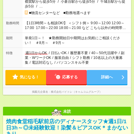
都賀駅から徒歩5分
/
小倉台駅から徒歩5分
/
千城台駅から徒
歩5分
/
…
■物流センターなど ■勤務地選べます
【1日3時間～も相談OK!】 ＜シフト例＞ 9:00～12:00 12:00～
勤務時間
17:00 17:00～22:00 18:00～21:00 など こちら以外の時間帯も
お気軽にご相談ください！
単発1日～！ ★勤務開始日や期間はお気軽にご相談くださ
期間
い！ ＃8月～ ＃9月～
週1日からOK
/
日払いOK
/
履歴書不要
/
40～50代活躍中
/
副
特徴
業・WワークOK
/
服装自由
/
シフト勤務
/
10名以上の大量募
集
/
電話対応なし
/
パソコンスキル不要
気になる！
応募する
詳細へ
掲載元企業名
株式会社バイトレ（キャムコムグループ）
未読
焼肉食堂稲毛駅前店のディナースタッフ★週1日/1
日3h～◎未経験歓迎！染髪＆ピアスOK＊まかない