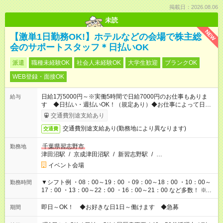
掲載日：2026.08.06
未読
NEW
【激単1日勤務OK!】ホテルなどの会場で株主総
会のサポートスタッフ＊日払いOK
派遣
職種未経験OK
社会人未経験OK
大学生歓迎
ブランクOK
WEB登録・面接OK
日給1万5000円～※実働5時間で日給7000円のお仕事もありま
給与
す ◆日払い・週払いOK！（規定あり）◆お仕事によって日給も
異なります
交通費別途支給あり
交通費別途支給あり(勤務地により異なります)
交通費
千葉県習志野市
勤務地
津田沼駅
/
京成津田沼駅
/
新習志野駅
/
…
イベント会場
▼シフト例 ・08：00～19：00 ・09：00～18：00 ・10：00～
勤務時間
17：00 ・13：00～22：00 ・16：00～21：00 など多数！ ※お
仕事により勤務時間が異なります
即日～OK！ ◆お好きな日1日～働けます ◆急募
期間