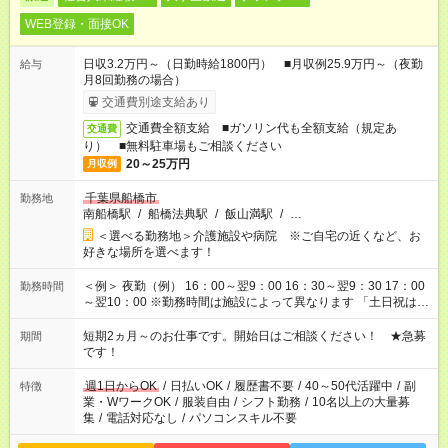
WEB登録・面接OK
日収3.2万円～（日勤時給1800円） ■月収例25.9万円～（夜勤
給与
月8回勤務の場合）
交通費別途支給あり
交通費全額支給 ■ガソリン代も全額支給（規定あ
交通費
り） ■無料駐車場もご相談ください
20～25万円
月収例
千葉県船橋市
勤務地
南船橋駅
/
船橋法典駅
/
飯山満駅
/
…
＜選べる勤務地＞介護施設や病院 ※ご自宅の近くなど、お
好きな場所を選べます！
＜例＞ 夜勤（例） 16：00～翌9：00 16：30～翌9：30 17：00
勤務時間
～翌10：00 ※勤務時間は施設によって異なります 「土日祝は休
みたい」 「しっかり稼ぎたい」 「もう少し遅い時間から始めた
い」など ご希望にあったお仕事をご案内いたします。 ※未経験
短期2ヵ月～のお仕事です。開始日はご相談ください！ ★急募
期間
の方の場合は1～2ヶ月間は日中での仕事を経験いただき、 お
です！
仕事に慣れてからの夜勤になります。 ★家庭の都合でお休みが
必要な場合も遠慮なくご相談ください。
週1日からOK
/
日払いOK
/
履歴書不要
/
40～50代活躍中
/
副
特徴
業・WワークOK
/
服装自由
/
シフト勤務
/
10名以上の大量募
集
/
電話対応なし
/
パソコンスキル不要