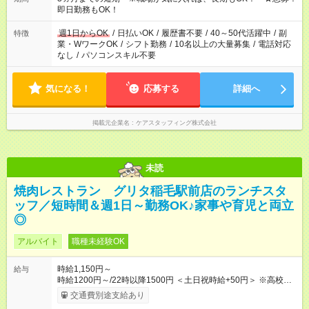
即日勤務もOK！
週1日からOK
/
日払いOK
/
履歴書不要
/
40～50代活躍中
/
副
特徴
業・WワークOK
/
シフト勤務
/
10名以上の大量募集
/
電話対応
なし
/
パソコンスキル不要
気になる！
応募する
詳細へ
掲載元企業名
ケアスタッフィング株式会社
未読
焼肉レストラン グリタ稲毛駅前店のランチスタ
ッフ／短時間＆週1日～勤務OK♪家事や育児と両立
◎
アルバイト
職種未経験OK
時給1,150円～
給与
時給1200円～/22時以降1500円 ＜土日祝時給+50円＞ ※高校生
時給1150円 【試用期間】試用期間あり 試用期間の長さ：12ヶ
交通費別途支給あり
月 雇用形態、給与は本採用時と同じです。 ※最大12ヶ月の間