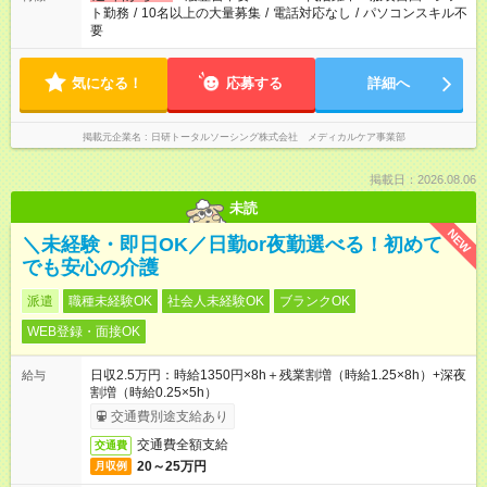
ト勤務
/
10名以上の大量募集
/
電話対応なし
/
パソコンスキル不
要
気になる！
応募する
詳細へ
掲載元企業名
日研トータルソーシング株式会社 メディカルケア事業部
掲載日：2026.08.06
未読
NEW
＼未経験・即日OK／日勤or夜勤選べる！初めて
でも安心の介護
派遣
職種未経験OK
社会人未経験OK
ブランクOK
WEB登録・面接OK
日収2.5万円：時給1350円×8h＋残業割増（時給1.25×8h）+深夜
給与
割増（時給0.25×5h）
交通費別途支給あり
交通費全額支給
交通費
20～25万円
月収例