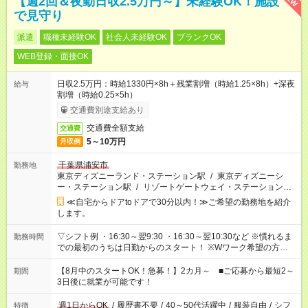
【週2回＆夜勤日収2.5万円～】未経験OK！施設
で見守り
派遣
職種未経験OK
社会人未経験OK
ブランクOK
WEB登録・面接OK
日収2.5万円：時給1330円×8h＋残業割増（時給1.25×8h）+深夜
給与
割増（時給0.25×5h）
交通費別途支給あり
交通費全額支給
交通費
5～10万円
月収例
千葉県浦安市
勤務地
東京ディズニーランド・ステーション駅
/
東京ディズニーシ
ー・ステーション駅
/
リゾートゲートウェイ・ステーション駅
/
…
≪自宅からドアtoドアで30分以内！≫ご希望の勤務地を紹介
します。
▽シフト例 ・16:30～翌9:30 ・16:30～翌10:30など ※慣れるま
勤務時間
での最初のうちは日勤からのスタート！ ※Wワーク希望の方へ
今ご覧のお仕事で希望する勤務時間と、もう1つのお仕事の勤務
時間。 合計で週40時間を超える場合は応募できません。
【8月中のスタートOK！急募！】2カ月～ ■ご応募から最短2～
期間
3日後に就業が可能です！
週1日からOK
/
履歴書不要
/
40～50代活躍中
/
服装自由
/
シフ
特徴