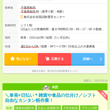
希望される場合、勤務から1週間ほどで給与の一部を受け取れま
す。 ※手数料418円がかかります。 【過去試験日の収入例】 ・
千葉県柏市
勤務地
河合塾模擬試験 8:30～17:30（休憩1時間） 時給1,300円×8時間
千葉県柏市
柏（最寄り駅：柏駅）
＝日収10,400円＋交通費 ※当日の役割により時給＋100円の場
合あり ・国家試験 7:00～13:30（休憩なし） 時給1,300円（役
株式会社全国試験運営センター
割手当＋100円）×6時間＝日収8,400円＋交通費 【試用期間】試
用期間なし
シフト制
勤務時間
1日あたりの実働時間：最大7時間/日 09：00～17：00 ※勤務時
間は 試験により異なります。
単発・1日のみOK / 短期（1ヶ月以内）
期間
週1日からOK
/ 副業・WワークOK / 10名以上の大量募集
特徴
気になる！
応募する
詳細へ
掲載元企業名
株式会社全国試験運営センター
掲載日：2026.08.06
未読
NEW
＼単発×日払い＊雑貨や食品の仕分け／シフト
自由なカンタン軽作業！
派遣
職種未経験OK
社会人未経験OK
大学生歓迎
ブランクOK