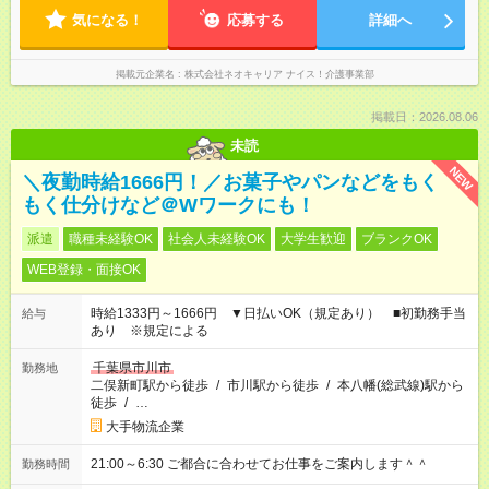
気になる！
応募する
詳細へ
掲載元企業名
株式会社ネオキャリア ナイス！介護事業部
掲載日：2026.08.06
未読
NEW
＼夜勤時給1666円！／お菓子やパンなどをもく
もく仕分けなど＠Wワークにも！
派遣
職種未経験OK
社会人未経験OK
大学生歓迎
ブランクOK
WEB登録・面接OK
時給1333円～1666円 ▼日払いOK（規定あり） ■初勤務手当
給与
あり ※規定による
千葉県市川市
勤務地
二俣新町駅から徒歩
/
市川駅から徒歩
/
本八幡(総武線)駅から
徒歩
/
…
大手物流企業
21:00～6:30 ご都合に合わせてお仕事をご案内します＾＾
勤務時間