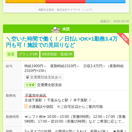
掲載元企業名
株式会社マイワーク（シニア）
掲載日：2026.08.06
未読
NEW
＼空いた時間で働く！／日払いOK×1勤務3.4万
円も可！施設での見回りなど
派遣
ブランクOK
WEB登録・面接OK
時給1900円～ 夜勤時給2310円～ 日収3.4万円～（夜勤時給
給与
2310円×15h）
交通費別途支給あり
交通費全額支給
交通費
千葉市中央区
勤務地
京成千葉駅
/
千葉みなと駅
/
本千葉駅
/
…
介護施設や病院 ※ご自宅近辺からご案内可能
≪シフト例≫ 10:00～15:00（実働5時間） 12:00～17:00（実働
勤務時間
5時間） 17:00～翌10:00（実働15時間）など ご希望に応じて、
働く時間は調整できます！ お気軽に担当へ相談ください！
3ヵ月までの短期 ※職場が気に入れば、長期もOK！ ★急募！
期間