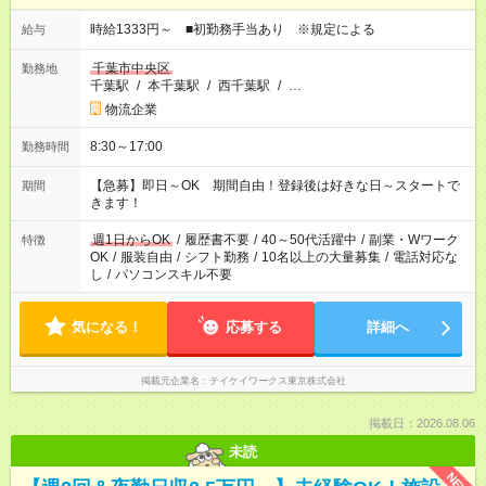
時給1333円～ ■初勤務手当あり ※規定による
給与
千葉市中央区
勤務地
千葉駅
/
本千葉駅
/
西千葉駅
/
…
物流企業
8:30～17:00
勤務時間
【急募】即日～OK 期間自由！登録後は好きな日～スタートで
期間
きます！
週1日からOK
/
履歴書不要
/
40～50代活躍中
/
副業・Wワーク
特徴
OK
/
服装自由
/
シフト勤務
/
10名以上の大量募集
/
電話対応な
し
/
パソコンスキル不要
気になる！
応募する
詳細へ
掲載元企業名
テイケイワークス東京株式会社
掲載日：2026.08.06
未読
NEW