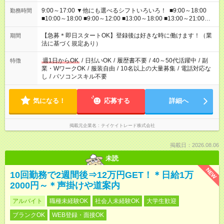
9:00～17:00 ▼他にも選べるシフトいろいろ！ ■9:00～18:00
勤務時間
■10:00～18:00 ■9:00～12:00 ■13:00～18:00 ■13:00～21:00
■22:00～翌6:00 など あなたの希望を教えてください！
【急募＊即日スタートOK】登録後は好きな時に働けます！（業
期間
法に基づく規定あり）
週1日からOK
/
日払いOK
/
履歴書不要
/
40～50代活躍中
/
副
特徴
業・WワークOK
/
服装自由
/
10名以上の大量募集
/
電話対応な
し
/
パソコンスキル不要
気になる！
応募する
詳細へ
掲載元企業名
テイケイトレード株式会社
掲載日：2026.08.06
未読
NEW
10回勤務で2週間後⇒12万円GET！＊日給1万
2000円～＊声掛けや道案内
アルバイト
職種未経験OK
社会人未経験OK
大学生歓迎
ブランクOK
WEB登録・面接OK