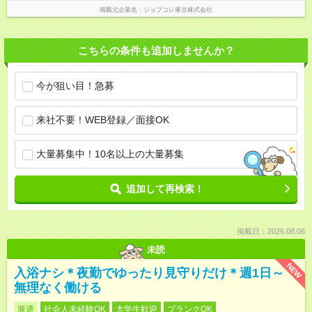
掲載元企業名
ジョブコレ東京株式会社
こちらの条件も追加しませんか？
今が狙い目！急募
来社不要！WEB登録／面接OK
大量募集中！10名以上の大量募集
追加して再検索！
掲載日：2026.08.06
未読
NEW
入浴ナシ＊夜勤でゆったり見守りだけ＊週1日～
無理なく働ける
派遣
社会人未経験OK
大学生歓迎
ブランクOK