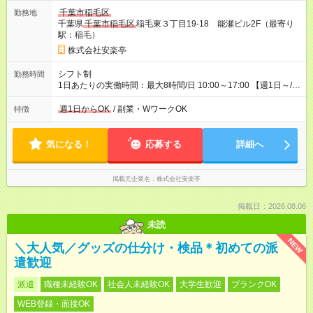
で、合計30時間の試用期間（研修期間）があります。
千葉市稲毛区
勤務地
千葉県
千葉市稲毛区
稲毛東３丁目19-18 能瀬ビル2F（最寄り
駅：稲毛）
株式会社安楽亭
シフト制
勤務時間
1日あたりの実働時間：最大8時間/日 10:00～17:00 【週1日～/1
日3時間～OK！】 ＊レギュラー勤務ももちろん大歓迎！ 「子ど
ものお迎えまでの時間」 「ランチタイムだけ」 など、家庭の予
週1日からOK
/ 副業・WワークOK
特徴
定に合わせやすいシフト制！ ※ディナータイムの勤務希望も相
談可能◎
気になる！
応募する
詳細へ
掲載元企業名
株式会社安楽亭
掲載日：2026.08.06
未読
NEW
＼大人気／グッズの仕分け・検品＊初めての派
遣歓迎
派遣
職種未経験OK
社会人未経験OK
大学生歓迎
ブランクOK
WEB登録・面接OK