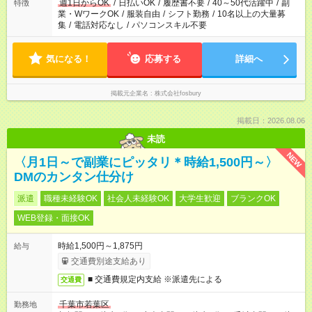
週1日からOK
/
日払いOK
/
履歴書不要
/
40～50代活躍中
/
副
特徴
業・WワークOK
/
服装自由
/
シフト勤務
/
10名以上の大量募
集
/
電話対応なし
/
パソコンスキル不要
気になる！
応募する
詳細へ
掲載元企業名
株式会社fosbury
掲載日：2026.08.06
未読
NEW
〈月1日～で副業にピッタリ＊時給1,500円～〉
DMのカンタン仕分け
派遣
職種未経験OK
社会人未経験OK
大学生歓迎
ブランクOK
WEB登録・面接OK
時給1,500円～1,875円
給与
交通費別途支給あり
■ 交通費規定内支給 ※派遣先による
交通費
千葉市若葉区
勤務地