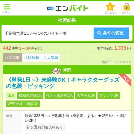
0
メニュー
気になる！
ログイン
検索結果
条件の変更
千葉県で週1日からOKのバイト一覧
442
1,335
件中
1
～
50
件表示
平均時給:
円
新着順
時給順
人気順
掲載日：2026.08.06
未読
NEW
《単発1日～》未経験OK！キャラクターグッズ
の包装・ピッキング
派遣
職種未経験OK
社会人未経験OK
大学生歓迎
ブランクOK
WEB登録・面接OK
時給1333円～＋初勤務手当（※規定による）★翌日払い・週払
給与
いOK！
交通費別途支給あり