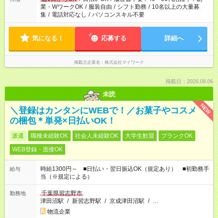
業・WワークOK
/
服装自由
/
シフト勤務
/
10名以上の大量募
集
/
電話対応なし
/
パソコンスキル不要
気になる！
応募する
詳細へ
掲載元企業名
株式会社マイワーク
掲載日：2026.08.06
未読
NEW
＼登録はカンタンにWEBで！／お菓子やコスメ
の梱包＊単発×日払いOK！
派遣
職種未経験OK
社会人未経験OK
大学生歓迎
ブランクOK
WEB登録・面接OK
時給1300円～ ■日払い・翌日振込OK（規定あり） ■初勤務手
給与
当（※規定による）
千葉県習志野市
勤務地
津田沼駅
/
新習志野駅
/
京成津田沼駅
/
…
物流企業