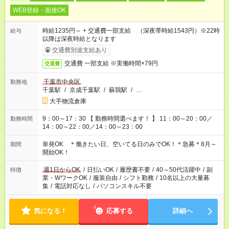
WEB登録・面接OK
時給1235円～ + 交通費一部支給 （深夜帯時給1543円）※22時
給与
以降は深夜時給となります
交通費別途支給あり
交通費 一部支給 ※実働時間×79円
交通費
千葉市中央区
勤務地
千葉駅
/
京成千葉駅
/
蘇我駅
/
…
大手物流倉庫
9：00～17：30 【 勤務時間選べます！ 】 11：00～20：00／
勤務時間
14：00～22：00／14：00～23：00
単発OK ＊働きたい日、空いてる日のみでOK！＊急募＊8月～
期間
開始OK！
週1日からOK
/
日払いOK
/
履歴書不要
/
40～50代活躍中
/
副
特徴
業・WワークOK
/
服装自由
/
シフト勤務
/
10名以上の大量募
集
/
電話対応なし
/
パソコンスキル不要
気になる！
応募する
詳細へ