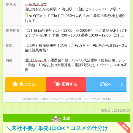
千葉県流山市
勤務地
流山おおたかの森駅
/
流山駅
/
流山セントラルパーク駅
/
…
≪自宅からドアtoドアで30分以内！≫ご希望の勤務地を紹介
します。
【1】日勤の場合 9:00～18:00（休憩60分） ※ご希望があれば下
勤務時間
記シフトもOK！ 早番 7:00～16:00 遅番 10:00～19:00 【2】夜
勤の場合 16:30～翌9:30 16:30～翌10:30など ※Wワーク希望の
方へ 今ご覧のお仕事で希望する勤務時間と、もう1つのお仕事の
【現在も積極採用中！急募！】■2カ月～ ■応募から最短2～3日
期間
勤務時間。 合計で週40時間を超える場合は応募できません。
後に就業可能！
週1日からOK
/
履歴書不要
/
40～50代活躍中
/
服装自由
/
シフ
特徴
ト勤務
/
10名以上の大量募集
/
電話対応なし
/
パソコンスキル不
要
気になる！
応募する
詳細へ
掲載元企業名
日研トータルソーシング株式会社 メディカルケア事業部
掲載日：2026.08.06
未読
NEW
＼来社不要／単発1日OK＊コスメの仕分け