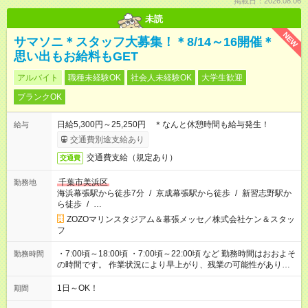
掲載日：2026.08.06
未読
NEW
サマソニ＊スタッフ大募集！＊8/14～16開催＊
思い出もお給料もGET
アルバイト
職種未経験OK
社会人未経験OK
大学生歓迎
ブランクOK
日給5,300円～25,250円 ＊なんと休憩時間も給与発生！
給与
交通費別途支給あり
交通費支給（規定あり）
交通費
千葉市美浜区
勤務地
海浜幕張駅から徒歩7分
/
京成幕張駅から徒歩
/
新習志野駅か
ら徒歩
/
…
ZOZOマリンスタジアム＆幕張メッセ／株式会社ケン＆スタッ
フ
・7:00頃～18:00頃 ・7:00頃～22:00頃 など 勤務時間はおおよそ
勤務時間
の時間です。 作業状況により早上がり、残業の可能性がありま
す。
1日～OK！
期間