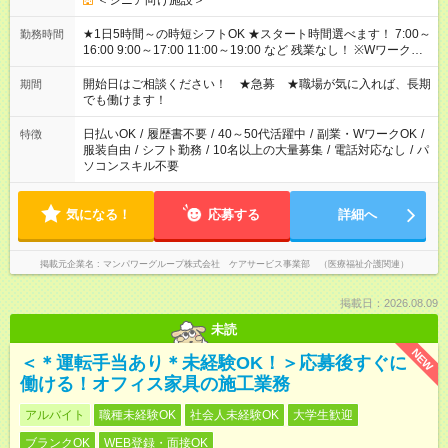
＜シニア向け施設＞
★1日5時間～の時短シフトOK ★スタート時間選べます！ 7:00～
勤務時間
16:00 9:00～17:00 11:00～19:00 など 残業なし！ ※Wワークの
場合、他のお仕事と合わせ週40時間超の就業はご案内できませ
ん ※法令に基づき、週20時間以上勤務は社会保険への加入対象
開始日はご相談ください！ ★急募 ★職場が気に入れば、長期
期間
となります ※労働者派遣法（日雇い派遣の原則禁止）により、
でも働けます！
短時間・短期間の就業はご案内が難しい場合があります
日払いOK
/
履歴書不要
/
40～50代活躍中
/
副業・WワークOK
/
特徴
服装自由
/
シフト勤務
/
10名以上の大量募集
/
電話対応なし
/
パ
ソコンスキル不要
気になる！
応募する
詳細へ
掲載元企業名
マンパワーグループ株式会社 ケアサービス事業部 （医療福祉介護関連）
掲載日：2026.08.09
未読
NEW
＜＊運転手当あり＊未経験OK！＞応募後すぐに
働ける！オフィス家具の施工業務
アルバイト
職種未経験OK
社会人未経験OK
大学生歓迎
ブランクOK
WEB登録・面接OK