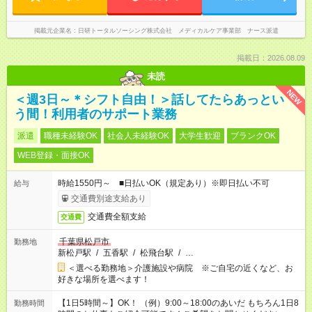
掲載元企業名
日研トータルソーシング株式会社 メディカルケア事業部 ナース派遣
掲載日：2026.08.09
未読
NEW
＜週3日～＊シフト自由！＞話してたらあっとい
う間！利用者のサポート業務
派遣
職種未経験OK
社会人未経験OK
大学生歓迎
ブランクOK
WEB登録・面接OK
時給1550円～ ■日払いOK（規定あり）※即日払い不可
給与
交通費別途支給あり
交通費全額支給
交通費
千葉県松戸市
勤務地
新松戸駅
/
五香駅
/
松飛台駅
/
…
＜選べる勤務地＞介護施設や病院 ※ご自宅の近くなど、お
好きな場所を選べます！
【1日5時間～】OK！ （例）9:00～18:00のあいだ もちろん1日8
勤務時間