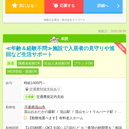
気になる！
応募する
詳細へ
掲載元企業名
株式会社マイワーク
掲載日：2026.08.09
未読
NEW
≪年齢＆経験不問≫施設で入居者の見守りや巡
回など生活サポート
派遣
職種未経験OK
社会人未経験OK
ブランクOK
WEB登録・面接OK
時給1400円～
給与
交通費別途支給あり
交通費規定内支給
交通費
千葉県流山市
勤務地
流山おおたかの森駅
/
流山駅
/
流山セントラルパーク駅
/
…
【勤務地選べます】有料老人ホーム
【1日5時間～OK】9:00～17:00など ※ご希望の時間帯をご相談
勤務時間