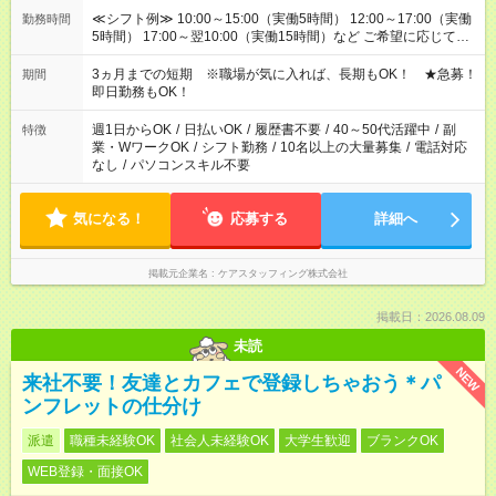
≪シフト例≫ 10:00～15:00（実働5時間） 12:00～17:00（実働
勤務時間
5時間） 17:00～翌10:00（実働15時間）など ご希望に応じて、
働く時間は調整できます！ お気軽に担当へ相談ください！
3ヵ月までの短期 ※職場が気に入れば、長期もOK！ ★急募！
期間
即日勤務もOK！
週1日からOK
/
日払いOK
/
履歴書不要
/
40～50代活躍中
/
副
特徴
業・WワークOK
/
シフト勤務
/
10名以上の大量募集
/
電話対応
なし
/
パソコンスキル不要
気になる！
応募する
詳細へ
掲載元企業名
ケアスタッフィング株式会社
掲載日：2026.08.09
未読
NEW
来社不要！友達とカフェで登録しちゃおう＊パ
ンフレットの仕分け
派遣
職種未経験OK
社会人未経験OK
大学生歓迎
ブランクOK
WEB登録・面接OK