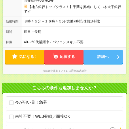
五井駅から徒歩2分
【地方銀行トップクラス！】千葉を拠点にしている大手銀行
です
８時４５分～１６時４５分(実働7時間/休憩1時間)
勤務時間
即日～長期
期間
40～50代活躍中
/
パソコンスキル不要
特徴
気になる！
応募する
詳細へ
掲載元企業名
アドレス通商株式会社
こちらの条件も追加しませんか？
今が狙い目！急募
来社不要！WEB登録／面接OK