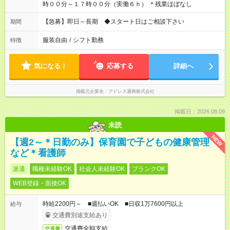
時００分～１７時００分（実働６ｈ） ＊残業ほぼなし
【急募】即日～長期 ◆スタート日はご相談下さい
期間
服装自由
/
シフト勤務
特徴
気になる！
応募する
詳細へ
掲載元企業名
アドレス通商株式会社
掲載日：2026.08.09
未読
NEW
【週2～＊日勤のみ】保育園で子どもの健康管理
など＊看護師
派遣
職種未経験OK
社会人未経験OK
ブランクOK
WEB登録・面接OK
時給2200円～ ■週払いOK ■日収1万7600円以上
給与
交通費別途支給あり
交通費全額支給
交通費