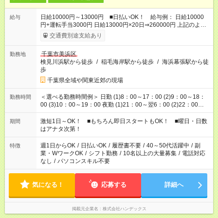
日給10000円～13000円 ■日払いOK！ 給与例： 日給10000
給与
円+運転手当3000円 日給13000円×20日⇒260000円 上記のよう
に『車輛移動が出来るだけで』月収25万以上も可能！
交通費別途支給あり
千葉市美浜区
勤務地
検見川浜駅から徒歩
/
稲毛海岸駅から徒歩
/
海浜幕張駅から徒
歩
千葉県全域や関東近郊の現場
＜選べる勤務時間例＞ 日勤 (1)8：00～17：00 (2)9：00～18：
勤務時間
00 (3)10：00～19：00 夜勤 (1)21：00～翌6：00 (2)22：00～
翌7：00 半日 (1)8：00～12：00 (2)9：00～13：00 (3)13：00
～17：00 (4)14：00～18：00 (5)18：00～22：00 (6)20：00～
激短1日～OK！ ■もちろん即日スタートもOK！ ■曜日・日数
期間
24：00
はアナタ次第！
週1日からOK
/
日払いOK
/
履歴書不要
/
40～50代活躍中
/
副
特徴
業・WワークOK
/
シフト勤務
/
10名以上の大量募集
/
電話対応
なし
/
パソコンスキル不要
気になる！
応募する
詳細へ
掲載元企業名
株式会社ハンデックス