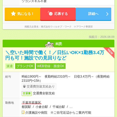
ソコンスキル不要
気になる！
応募する
詳細へ
掲載元企業名
株式会社ウィルオブ・ワーク ケアワーク事業部
掲載日：2026.08.09
未読
NEW
＼空いた時間で働く！／日払いOK×1勤務3.4万
円も可！施設での見回りなど
派遣
ブランクOK
WEB登録・面接OK
時給1900円～ 夜勤時給2310円～ 日収3.4万円～（夜勤時給
給与
2310円×15h）
交通費別途支給あり
交通費全額支給
交通費
千葉市若葉区
勤務地
都賀駅
/
小倉台駅
/
千城台駅
/
…
介護施設や病院 ※ご自宅近辺からご案内可能