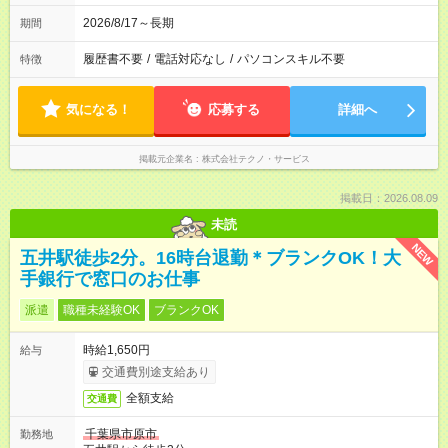
2026/8/17～長期
期間
履歴書不要
/
電話対応なし
/
パソコンスキル不要
特徴
気になる！
応募する
詳細へ
掲載元企業名
株式会社テクノ・サービス
掲載日：2026.08.09
未読
NEW
五井駅徒歩2分。16時台退勤＊ブランクOK！大
手銀行で窓口のお仕事
派遣
職種未経験OK
ブランクOK
時給1,650円
給与
交通費別途支給あり
全額支給
交通費
千葉県市原市
勤務地