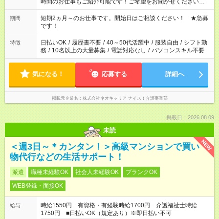
時間のお仕事もご紹介可能です！ご希望をお聞かせください！
その他の時間帯もあなたのライフスタイルに合わせて お選びい
ただけます！ 【シフト固定もOK】★家庭の都合でお休みが必要
短期2ヵ月～のお仕事です。開始日はご相談ください！ ★急募
期間
な場合も遠慮なくご相談ください。 ※週最低15時間以上の勤務
です！
が必要です
日払いOK
/
履歴書不要
/
40～50代活躍中
/
服装自由
/
シフト勤
特徴
務
/
10名以上の大量募集
/
電話対応なし
/
パソコンスキル不要
気になる！
応募する
詳細へ
掲載元企業名
株式会社ネオキャリア ナイス！介護事業部
掲載日：2026.08.09
未読
NEW
＜週3日～＊カンタン！＞高級マンションで買い
物代行などの生活サポート！
派遣
職種未経験OK
社会人未経験OK
ブランクOK
WEB登録・面接OK
時給1550円 有資格・有経験時給1700円 介護福祉士時給
給与
1750円 ■日払いOK（規定あり）※即日払い不可