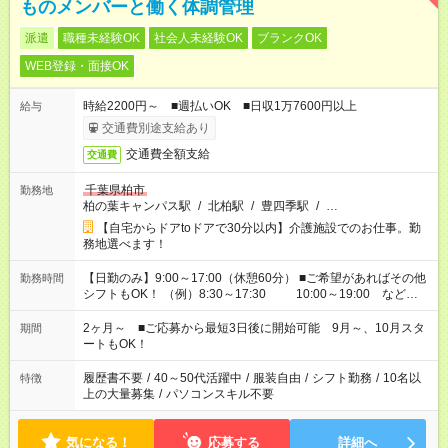
ものメンバーと働く体調管理
派遣
職種未経験OK
社会人未経験OK
ブランクOK
WEB登録・面接OK
時給2200円～ ■週払いOK ■日収1万7600円以上
給与
交通費別途支給あり
交通費全額支給
交通費
千葉県柏市
勤務地
柏の葉キャンパス駅
/
北柏駅
/
豊四季駅
/
…
【自宅からドアtoドアで30分以内】介護施設でのお仕事。勤
務地選べます！
【日勤のみ】9:00～17:00（休憩60分） ■ご希望があればその他
勤務時間
シフトもOK！ （例）8:30～17:30 10:00～19:00 など
「家族とお休みを合わせたい」 「できれば残業はしたくない」
など、あなたのご希望に沿ったお仕事をご紹介します！ ※Wワ
2ヶ月～ ■ご応募から最短3日後に開始可能 9月～、10月スタ
期間
ーク希望の方へ 今ご覧のお仕事で希望する勤務時間と、もう1つ
ートもOK！
のお仕事の勤務時間。 合計で週40時間を超える場合は応募でき
ません
履歴書不要
/
40～50代活躍中
/
服装自由
/
シフト勤務
/
10名以
特徴
上の大量募集
/
パソコンスキル不要
気になる！
応募する
詳細へ