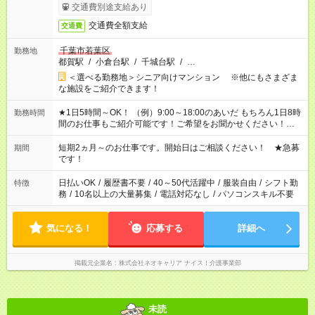
交通費別途支給あり
交通費全額支給
交通費
千葉市若葉区
勤務地
都賀駅
/
小倉台駅
/
千城台駅
/
…
＜選べる勤務地＞シニア向けマンション ※他にもさまざま
な施設をご紹介できます！
★1日5時間～OK！ （例）9:00～18:00のあいだ もちろん1日8時
勤務時間
間のお仕事もご紹介可能です！ご希望をお聞かせください！★家
庭の都合でお休みが必要な場合も遠慮なくご相談ください。 ※
週最低15時間以上の勤務が必要です
短期2ヵ月～のお仕事です。開始日はご相談ください！ ★急募
期間
です！
日払いOK
/
履歴書不要
/
40～50代活躍中
/
服装自由
/
シフト勤
特徴
務
/
10名以上の大量募集
/
電話対応なし
/
パソコンスキル不要
気になる！
応募する
詳細へ
掲載元企業名
株式会社ネオキャリア ナイス！介護事業部
未読