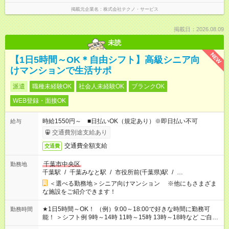
掲載元企業名
株式会社テクノ・サービス
掲載日：2026.08.09
未読
NEW
【1日5時間～OK＊自由シフト】高級シニア向
けマンションで生活サポ
派遣
職種未経験OK
社会人未経験OK
ブランクOK
WEB登録・面接OK
時給1550円～ ■日払いOK（規定あり）※即日払い不可
給与
交通費別途支給あり
交通費全額支給
交通費
千葉市中央区
勤務地
千葉駅
/
千葉みなと駅
/
市役所前(千葉県)駅
/
…
＜選べる勤務地＞シニア向けマンション ※他にもさまざま
な施設をご紹介できます！
★1日5時間～OK！ （例）9:00～18:00で好きな時間に勤務可
勤務時間
能！ ＞シフト例 9時～14時 11時～15時 13時～18時など ご自身
のご都合に合わせて勤務時間をご相談ください！ ★家庭の都合