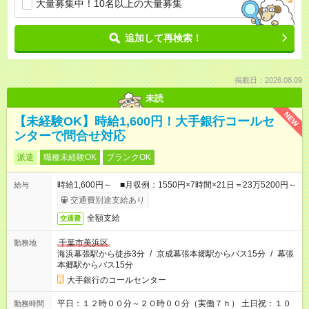
大量募集中！10名以上の大量募集
追加して再検索！
掲載日：2026.08.09
未読
NEW
【未経験OK】時給1,600円！大手銀行コールセ
ンターで問合せ対応
派遣
職種未経験OK
ブランクOK
時給1,600円～ ■月収例：1550円×7時間×21日＝23万5200円～
給与
交通費別途支給あり
全額支給
交通費
千葉市美浜区
勤務地
海浜幕張駅から徒歩3分
/
京成幕張本郷駅からバス15分
/
幕張
本郷駅からバス15分
大手銀行のコールセンター
平日：１２時００分～２０時００分（実働７ｈ） 土日祝：１０
勤務時間