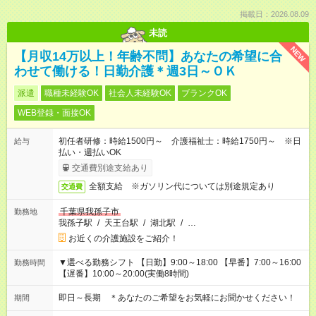
掲載日：2026.08.09
未読
NEW
【月収14万以上！年齢不問】あなたの希望に合
わせて働ける！日勤介護＊週3日～ＯＫ
派遣
職種未経験OK
社会人未経験OK
ブランクOK
WEB登録・面接OK
初任者研修：時給1500円～ 介護福祉士：時給1750円～ ※日
給与
払い・週払いOK
交通費別途支給あり
全額支給 ※ガソリン代については別途規定あり
交通費
千葉県我孫子市
勤務地
我孫子駅
/
天王台駅
/
湖北駅
/
…
お近くの介護施設をご紹介！
▼選べる勤務シフト 【日勤】9:00～18:00 【早番】7:00～16:00
勤務時間
【遅番】10:00～20:00(実働8時間)
即日～長期 ＊あなたのご希望をお気軽にお聞かせください！
期間