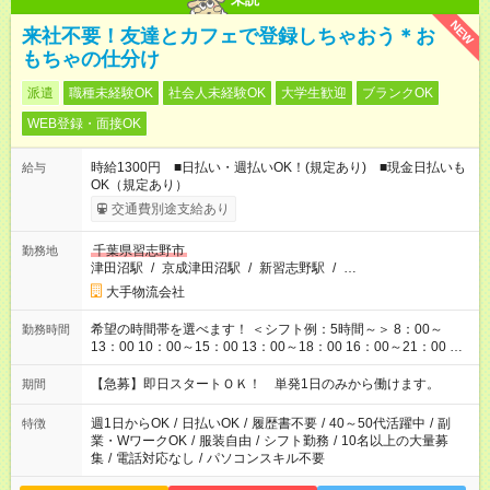
NEW
来社不要！友達とカフェで登録しちゃおう＊お
もちゃの仕分け
派遣
職種未経験OK
社会人未経験OK
大学生歓迎
ブランクOK
WEB登録・面接OK
時給1300円 ■日払い・週払いOK！(規定あり) ■現金日払いも
給与
OK（規定あり）
交通費別途支給あり
千葉県習志野市
勤務地
津田沼駅
/
京成津田沼駅
/
新習志野駅
/
…
大手物流会社
希望の時間帯を選べます！ ＜シフト例：5時間～＞ 8：00～
勤務時間
13：00 10：00～15：00 13：00～18：00 16：00～21：00 ＜
シフト例：8時間～＞ ・10：00～19：00 ・13：00～22：00 ・
22：00～翌6：00 など！是非ご希望をお聞かせください！
【急募】即日スタートＯＫ！ 単発1日のみから働けます。
期間
週1日からOK
/
日払いOK
/
履歴書不要
/
40～50代活躍中
/
副
特徴
業・WワークOK
/
服装自由
/
シフト勤務
/
10名以上の大量募
集
/
電話対応なし
/
パソコンスキル不要