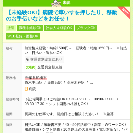
未読
NEW
【未経験OK!】病院で車いすを押したり、移動
のお手伝いなどをお任せ！
派遣
職種未経験OK
社会人未経験OK
ブランクOK
WEB登録・面接OK
無資格未経験：時給1500円～ 経験者：時給1650円～ ※前払
給与
い・日払い・週払いOK
交通費別途支給あり
交通費全額支給
交通費
千葉県船橋市
勤務地
原木中山駅
/
薬園台駅
/
高根木戸駅
/
…
病院
下記時間帯よりご相談OK 07:30-16:30 / 08:00-17:00 /
勤務時間
08:30-17:30 ＊シフト固定の相談もOK！
長期のお仕事です。開始日はご相談ください！ ※急募
期間
日払いOK
/
履歴書不要
/
40～50代活躍中
/
副業・WワークOK
/
特徴
服装自由
/
シフト勤務
/
10名以上の大量募集
/
電話対応なし
/
パ