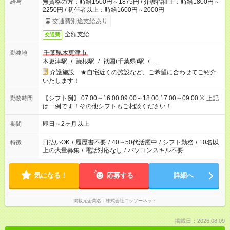
無資格の方：時給1500円～1875円 / 介護福祉士：時給1800円～
給与
2250円 / 初任者以上：時給1600円～2000円
交通費別途支給あり
全額支給
交通費
千葉県木更津市
勤務地
木更津駅
/
巌根駅
/
祇園(千葉県)駅
/
…
介護施設 ★自宅近くの施設など、ご希望に合わせてご紹介
いたします！
【シフト例】 07:00～16:00 09:00～18:00 17:00～09:00 ※ 上記
勤務時間
は一例です！その他シフトもご相談ください！
即日～2ヶ月以上
期間
日払いOK
/
履歴書不要
/
40～50代活躍中
/
シフト勤務
/
10名以
特徴
上の大量募集
/
電話対応なし
/
パソコンスキル不要
気になる！
応募する
詳細へ
掲載元企業名
株式会社ニッソーネット
掲載日：2026.08.09