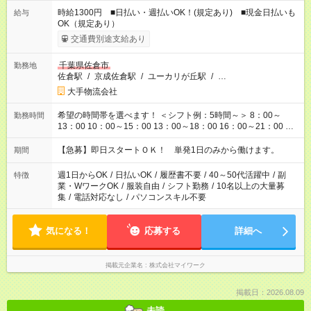
時給1300円 ■日払い・週払いOK！(規定あり) ■現金日払いも
給与
OK（規定あり）
交通費別途支給あり
千葉県佐倉市
勤務地
佐倉駅
/
京成佐倉駅
/
ユーカリが丘駅
/
…
大手物流会社
希望の時間帯を選べます！ ＜シフト例：5時間～＞ 8：00～
勤務時間
13：00 10：00～15：00 13：00～18：00 16：00～21：00 ＜
シフト例：8時間～＞ ・10：00～19：00 ・13：00～22：00 ・
22：00～翌6：00 など！是非ご希望をお聞かせください！
【急募】即日スタートＯＫ！ 単発1日のみから働けます。
期間
週1日からOK
/
日払いOK
/
履歴書不要
/
40～50代活躍中
/
副
特徴
業・WワークOK
/
服装自由
/
シフト勤務
/
10名以上の大量募
集
/
電話対応なし
/
パソコンスキル不要
気になる！
応募する
詳細へ
掲載元企業名
株式会社マイワーク
掲載日：2026.08.09
未読