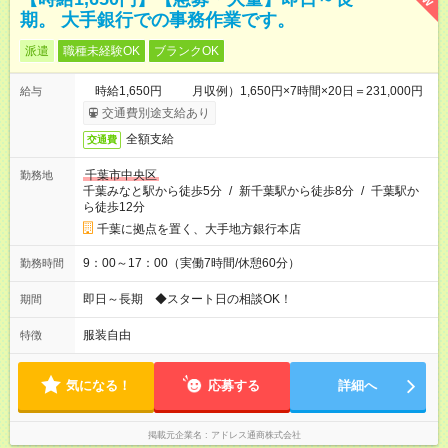
期。 大手銀行での事務作業です。
派遣
職種未経験OK
ブランクOK
時給1,650円 月収例）1,650円×7時間×20日＝231,000円
給与
交通費別途支給あり
全額支給
交通費
千葉市中央区
勤務地
千葉みなと駅から徒歩5分
/
新千葉駅から徒歩8分
/
千葉駅か
ら徒歩12分
千葉に拠点を置く、大手地方銀行本店
9：00～17：00（実働7時間/休憩60分）
勤務時間
即日～長期 ◆スタート日の相談OK！
期間
服装自由
特徴
気になる！
応募する
詳細へ
掲載元企業名
アドレス通商株式会社