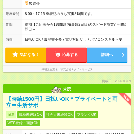
製造外
8:00～17:15 ※表記のうち実働8時間です。
勤務時間
長期【ご応募から1週間以内(最短2日目)のスピード就業が可能】
期間
即日～
日払いOK
/
履歴書不要
/
電話対応なし
/
パソコンスキル不要
特徴
気になる！
応募する
詳細へ
掲載元企業名
株式会社テクノ・サービス
掲載日：2026.08.09
未読
NEW
【時給1500円】日払いOK＊プライベートと両
立⇒生活サポ
派遣
職種未経験OK
社会人未経験OK
ブランクOK
WEB登録・面接OK