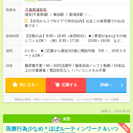
千葉県浦安市
勤務地
浦安(千葉県)駅
/
舞浜駅
/
新浦安駅
/
…
【自宅からドアtoドアで30分以内】お近くの保育園でのお仕
事です！
【日勤のみ】9:00～18:00（休憩60分） ■ご希望があればその他
勤務時間
シフトもOK！ （例）8:30～17:30 10:00～19:00 など
「家族とお休みを合わせたい」 「余裕を持って夕飯の準備がし
たい」 「できれば残業はしたくない」 など、ご希望があれば教
2ヶ月～ ■ご応募から最短3日後に開始可能 9月～、10月スタ
期間
えてくださいね。 ※Wワーク希望の方へ 今ご覧のお仕事で希望
ートもOK！
する勤務時間と、もう1つのお仕事の勤務時間。 合計で週40時
間を超える場合は応募できません
履歴書不要
/
40～50代活躍中
/
服装自由
/
シフト勤務
/
10名以
特徴
上の大量募集
/
電話対応なし
/
パソコンスキル不要
気になる！
応募する
詳細へ
掲載元企業名
日研トータルソーシング株式会社 メディカルケア事業部 ナース派遣
掲載日：2026.08.09
未読
NEW
医療行為少なめ＊ほぼルーティンワーク＆いつ