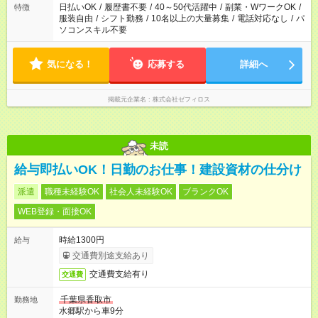
日払いOK
/
履歴書不要
/
40～50代活躍中
/
副業・WワークOK
/
特徴
服装自由
/
シフト勤務
/
10名以上の大量募集
/
電話対応なし
/
パ
ソコンスキル不要
気になる！
応募する
詳細へ
掲載元企業名
株式会社ゼフィロス
未読
給与即払いOK！日勤のお仕事！建設資材の仕分け
派遣
職種未経験OK
社会人未経験OK
ブランクOK
WEB登録・面接OK
時給1300円
給与
交通費別途支給あり
交通費支給有り
交通費
千葉県香取市
勤務地
水郷駅から車9分