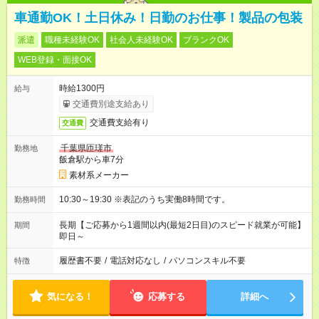
車通勤OK！土日休み！日勤のお仕事！製品の包装
派遣
職種未経験OK
社会人未経験OK
ブランクOK
WEB登録・面接OK
時給1300円
給与
交通費別途支給あり
交通費支給有り
交通費
千葉県匝瑳市
勤務地
飯倉駅から車7分
素材系メーカー
10:30～19:30 ※表記のうち実働8時間です。
勤務時間
長期【ご応募から1週間以内(最短2日目)のスピード就業が可能】
期間
即日～
履歴書不要
/
電話対応なし
/
パソコンスキル不要
特徴
気になる！
応募する
詳細へ