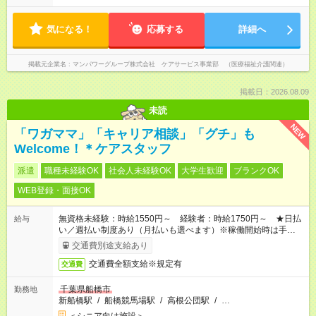
気になる！
応募する
詳細へ
掲載元企業名
マンパワーグループ株式会社 ケアサービス事業部 （医療福祉介護関連）
掲載日：2026.08.09
未読
NEW
「ワガママ」「キャリア相談」「グチ」も
Welcome！＊ケアスタッフ
派遣
職種未経験OK
社会人未経験OK
大学生歓迎
ブランクOK
WEB登録・面接OK
無資格未経験：時給1550円～ 経験者：時給1750円～ ★日払
給与
い／週払い制度あり（月払いも選べます）※稼働開始時は手続き
完了次第のお支払いとなります。
交通費別途支給あり
交通費全額支給※規定有
交通費
千葉県船橋市
勤務地
新船橋駅
/
船橋競馬場駅
/
高根公団駅
/
…