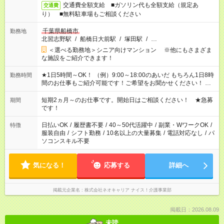
交通費全額支給 ■ガソリン代も全額支給（規定あ
交通費
り） ■無料駐車場もご相談ください
千葉県船橋市
勤務地
北習志野駅
/
船橋日大前駅
/
塚田駅
/
…
＜選べる勤務地＞シニア向けマンション ※他にもさまざま
な施設をご紹介できます！
★1日5時間～OK！ （例）9:00～18:00のあいだ もちろん1日8時
勤務時間
間のお仕事もご紹介可能です！ご希望をお聞かせください！ ★
家庭の都合でお休みが必要な場合も遠慮なくご相談ください。
※週最低15時間以上の勤務が必要です
短期2ヵ月～のお仕事です。開始日はご相談ください！ ★急募
期間
です！
日払いOK
/
履歴書不要
/
40～50代活躍中
/
副業・WワークOK
/
特徴
服装自由
/
シフト勤務
/
10名以上の大量募集
/
電話対応なし
/
パ
ソコンスキル不要
気になる！
応募する
詳細へ
掲載元企業名
株式会社ネオキャリア ナイス！介護事業部
掲載日：2026.08.09
未読