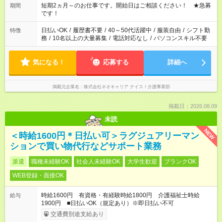
でお休みや時間の調整が必要な場合も遠慮なくご相談くださ
短期2ヵ月～のお仕事です。開始日はご相談ください！ ★急募
期間
い。
です！
日払いOK
/
履歴書不要
/
40～50代活躍中
/
服装自由
/
シフト勤
特徴
務
/
10名以上の大量募集
/
電話対応なし
/
パソコンスキル不要
気になる！
応募する
詳細へ
掲載元企業名
株式会社ネオキャリア ナイス！介護事業部
掲載日：2026.08.09
未読
NEW
＜時給1600円＊日払い可＞ラグジュアリーマン
ションで買い物代行などサポート業務
派遣
職種未経験OK
社会人未経験OK
大学生歓迎
ブランクOK
WEB登録・面接OK
時給1600円 有資格・有経験時給1800円 介護福祉士時給
給与
1900円 ■日払いOK（規定あり）※即日払い不可
交通費別途支給あり