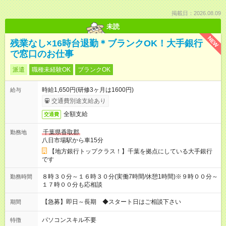
掲載日：2026.08.09
未読
NEW
残業なし×16時台退勤＊ブランクOK！大手銀行
で窓口のお仕事
派遣
職種未経験OK
ブランクOK
時給1,650円(研修3ヶ月は1600円)
給与
交通費別途支給あり
全額支給
交通費
千葉県香取郡
勤務地
八日市場駅から車15分
【地方銀行トップクラス！】千葉を拠点にしている大手銀行
です
８時３０分～１６時３０分(実働7時間/休憩1時間)※９時００分～
勤務時間
１７時００分も応相談
【急募】即日～長期 ◆スタート日はご相談下さい
期間
パソコンスキル不要
特徴