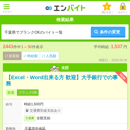
0
メニュー
気になる！
ログイン
検索結果
条件の変更
千葉県でブランクOKのバイト一覧
2443
1,537
件中
1
～
50
件表示
平均時給:
円
新着順
時給順
人気順
掲載日：2026.08.09
未読
NEW
【Excel・Word出来る方 歓迎】大手銀行での事
務
派遣
ブランクOK
時給1,600円
給与
交通費別途支給あり
全額支給
交通費
千葉市中央区
勤務地