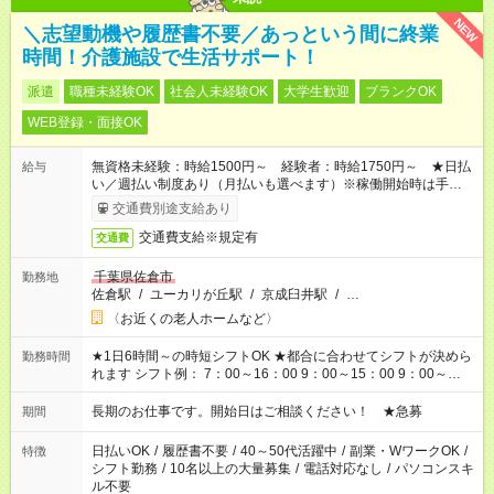
NEW
＼志望動機や履歴書不要／あっという間に終業
時間！介護施設で生活サポート！
派遣
職種未経験OK
社会人未経験OK
大学生歓迎
ブランクOK
WEB登録・面接OK
無資格未経験：時給1500円～ 経験者：時給1750円～ ★日払
給与
い／週払い制度あり（月払いも選べます）※稼働開始時は手続き
完了次第のお支払いとなります。
交通費別途支給あり
交通費支給※規定有
交通費
千葉県佐倉市
勤務地
佐倉駅
/
ユーカリが丘駅
/
京成臼井駅
/
…
〈お近くの老人ホームなど〉
★1日6時間～の時短シフトOK ★都合に合わせてシフトが決めら
勤務時間
れます シフト例： 7：00～16：00 9：00～15：00 9：00～
18：00 11：00～20：00 など ※Wワークの場合、他のお仕事と
合わせ週40時間超の就業はご案内できません ※法令に基づき、
長期のお仕事です。開始日はご相談ください！ ★急募
期間
週20時間以上勤務は社会保険への加入対象となります ※労働者
派遣法（日雇い派遣の原則禁止）により、短時間・短期間の就
日払いOK
/
履歴書不要
/
40～50代活躍中
/
副業・WワークOK
/
特徴
業はご案内が難しい場合があります
シフト勤務
/
10名以上の大量募集
/
電話対応なし
/
パソコンスキ
ル不要