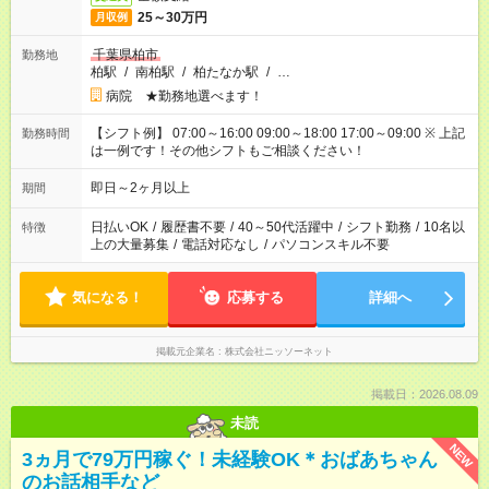
25～30万円
月収例
千葉県柏市
勤務地
柏駅
/
南柏駅
/
柏たなか駅
/
…
病院 ★勤務地選べます！
【シフト例】 07:00～16:00 09:00～18:00 17:00～09:00 ※ 上記
勤務時間
は一例です！その他シフトもご相談ください！
即日～2ヶ月以上
期間
日払いOK
/
履歴書不要
/
40～50代活躍中
/
シフト勤務
/
10名以
特徴
上の大量募集
/
電話対応なし
/
パソコンスキル不要
気になる！
応募する
詳細へ
掲載元企業名
株式会社ニッソーネット
掲載日：2026.08.09
未読
NEW
3ヵ月で79万円稼ぐ！未経験OK＊おばあちゃん
のお話相手など