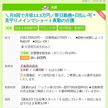
掲載日：2026.08.09
未読
NEW
＼月8回で月収13.3万円／即日勤務×日払い可＊
見守りメインでショート夜勤の介護
派遣
社会人未経験OK
ブランクOK
WEB登録・面接OK
日収1万6625円～（日勤時給1750円～） ■資格や経験によって
給与
時給UP ■日払いOK！
交通費別途支給あり
交通費全額支給（ガソリン代もOK）
交通費
10～15万円
月収例
千葉県市原市
勤務地
五井駅
/
八幡宿駅
/
ちはら台駅
/
…
介護施設 ※ご自宅の近くなど、ご希望にあった案件を紹介
いたします。
【夜勤のみ】 ▽シフト例 22:00～翌07:00(休憩60分) ★日勤希望
勤務時間
の方は別途ご相談ください！ ※週40時間以上働いている方のW
ワークはNG
【最短2日でお仕事スタート！】お試しで1ヶ月～！自分に合え
期間
ばそのまま長期もOK！