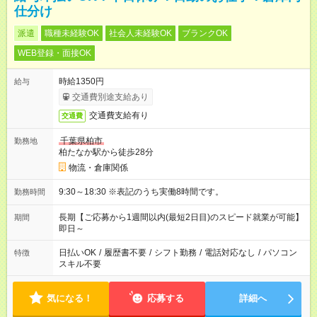
仕分け
派遣
職種未経験OK
社会人未経験OK
ブランクOK
WEB登録・面接OK
時給1350円
給与
交通費別途支給あり
交通費支給有り
交通費
千葉県柏市
勤務地
柏たなか駅から徒歩28分
物流・倉庫関係
9:30～18:30 ※表記のうち実働8時間です。
勤務時間
長期【ご応募から1週間以内(最短2日目)のスピード就業が可能】
期間
即日～
日払いOK
/
履歴書不要
/
シフト勤務
/
電話対応なし
/
パソコン
特徴
スキル不要
気になる！
応募する
詳細へ