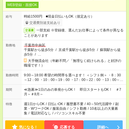
WEB登録・面接OK
時給1500円 ■現金日払いもOK（規定あり）
給与
交通費別途支給あり
一部支給 ※登録後、選んだお仕事によって条件が異なる
交通費
ことがあります
千葉市中央区
勤務地
千葉駅から徒歩5分
/
京成千葉駅から徒歩5分
/
蘇我駅から徒
歩5分
/
…
大手物流会社（年齢不問／「無理なく続けられる」と好評の
職場です！）
9:00～18:00 希望の時間帯を選べます！ ＜シフト例＞ ・8：30
勤務時間
～12：00 ・10：00～19：00 ・17：00～22：00 ・13：00～
22：00 ・22：00～翌6：00 など
≪急募≫1日のみの単発からOK！ 即日スタートもOK！ ＃7
期間
月～＃8月～
週1日からOK
/
日払いOK
/
履歴書不要
/
40～50代活躍中
/
副
特徴
業・WワークOK
/
服装自由
/
シフト勤務
/
10名以上の大量募
集
/
電話対応なし
/
パソコンスキル不要
気になる！
応募する
詳細へ