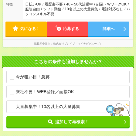
日払いOK
/
履歴書不要
/
40～50代活躍中
/
副業・WワークOK
/
特徴
服装自由
/
シフト勤務
/
10名以上の大量募集
/
電話対応なし
/
パ
ソコンスキル不要
気になる！
応募する
詳細へ
掲載元企業名
株式会社ブレイブ（マイナビグループ）
こちらの条件も追加しませんか？
今が狙い目！急募
来社不要！WEB登録／面接OK
大量募集中！10名以上の大量募集
追加して再検索！