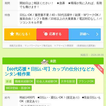
ん ※法令に基づき、週20時間以上勤務は社会保険への加入対象
開始日はご相談ください！ ★急募 ★職場が気に入れば、長期
期間
となります ※労働者派遣法（日雇い派遣の原則禁止）により、
でも働けます！
短時間・短期間の就業はご案内が難しい場合があります
日払いOK
/
履歴書不要
/
40～50代活躍中
/
副業・WワークOK
/
特徴
服装自由
/
シフト勤務
/
10名以上の大量募集
/
電話対応なし
/
パ
ソコンスキル不要
気になる！
応募する
詳細へ
掲載元企業名
マンパワーグループ株式会社 ケアサービス事業部 （医療福祉介護関連）
掲載日：2026.08.09
未読
NEW
【60代応援＊日払い可】カップの仕分けなどカ
ンタン軽作業
派遣
職種未経験OK
社会人未経験OK
大学生歓迎
ブランクOK
WEB登録・面接OK
時給1400円 ■日払い・週払いOK！(規定あり) ■現金日払いも
給与
OK（規定あり）