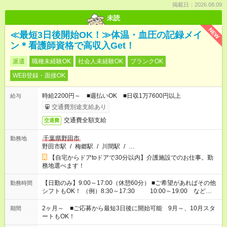
掲載日：2026.08.09
未読
NEW
≪最短3日後開始OK！≫体温・血圧の記録メイ
ン＊看護師資格で高収入Get！
派遣
職種未経験OK
社会人未経験OK
ブランクOK
WEB登録・面接OK
時給2200円～ ■週払いOK ■日収1万7600円以上
給与
交通費別途支給あり
交通費全額支給
交通費
千葉県野田市
勤務地
野田市駅
/
梅郷駅
/
川間駅
/
…
【自宅からドアtoドアで30分以内】介護施設でのお仕事。勤
務地選べます！
【日勤のみ】9:00～17:00（休憩60分） ■ご希望があればその他
勤務時間
シフトもOK！ （例）8:30～17:30 10:00～19:00 など
「家族とお休みを合わせたい」 「できれば残業はしたくない」
など、あなたのご希望に沿ったお仕事をご紹介します！ ※Wワ
2ヶ月～ ■ご応募から最短3日後に開始可能 9月～、10月スタ
期間
ーク希望の方へ 今ご覧のお仕事で希望する勤務時間と、もう1つ
ートもOK！
のお仕事の勤務時間。 合計で週40時間を超える場合は応募でき