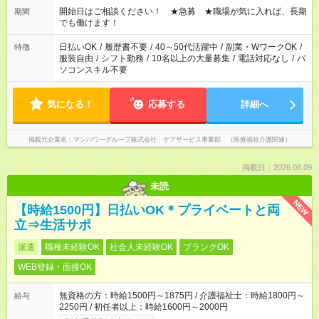
ん ※法令に基づき、週20時間以上勤務は社会保険への加入対象
開始日はご相談ください！ ★急募 ★職場が気に入れば、長期
期間
となります ※労働者派遣法（日雇い派遣の原則禁止）により、
でも働けます！
短時間・短期間の就業はご案内が難しい場合があります
日払いOK
/
履歴書不要
/
40～50代活躍中
/
副業・WワークOK
/
特徴
服装自由
/
シフト勤務
/
10名以上の大量募集
/
電話対応なし
/
パ
ソコンスキル不要
気になる！
応募する
詳細へ
掲載元企業名
マンパワーグループ株式会社 ケアサービス事業部 （医療福祉介護関連）
掲載日：2026.08.09
未読
NEW
【時給1500円】日払いOK＊プライベートと両
立⇒生活サポ
派遣
職種未経験OK
社会人未経験OK
ブランクOK
WEB登録・面接OK
無資格の方：時給1500円～1875円 / 介護福祉士：時給1800円～
給与
2250円 / 初任者以上：時給1600円～2000円