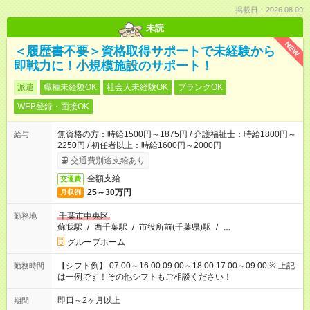
掲載日：2026.08.09
未読
NEW
＜履歴書不要＞資格取得サポートで未経験から
即戦力に！小規模施設のサポート！
派遣
職種未経験OK
社会人未経験OK
ブランクOK
WEB登録・面接OK
無資格の方：時給1500円～1875円 / 介護福祉士：時給1800円～
給与
2250円 / 初任者以上：時給1600円～2000円
交通費別途支給あり
全額支給
交通費
25～30万円
月収例
千葉市中央区
勤務地
蘇我駅
/
西千葉駅
/
市役所前(千葉県)駅
/
…
グループホーム
【シフト例】 07:00～16:00 09:00～18:00 17:00～09:00 ※ 上記
勤務時間
は一例です！その他シフトもご相談ください！
即日～2ヶ月以上
期間