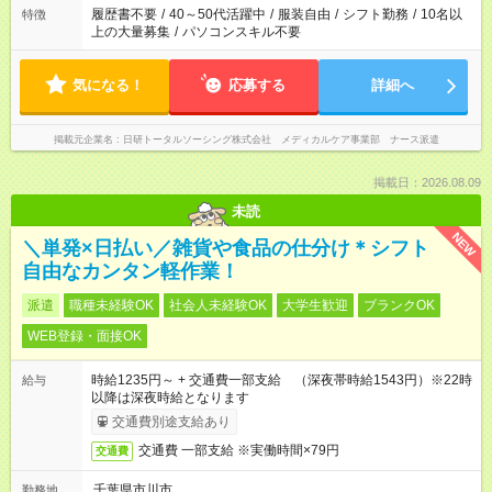
ません
履歴書不要
/
40～50代活躍中
/
服装自由
/
シフト勤務
/
10名以
特徴
上の大量募集
/
パソコンスキル不要
気になる！
応募する
詳細へ
掲載元企業名
日研トータルソーシング株式会社 メディカルケア事業部 ナース派遣
掲載日：2026.08.09
未読
NEW
＼単発×日払い／雑貨や食品の仕分け＊シフト
自由なカンタン軽作業！
派遣
職種未経験OK
社会人未経験OK
大学生歓迎
ブランクOK
WEB登録・面接OK
時給1235円～ + 交通費一部支給 （深夜帯時給1543円）※22時
給与
以降は深夜時給となります
交通費別途支給あり
交通費 一部支給 ※実働時間×79円
交通費
千葉県市川市
勤務地