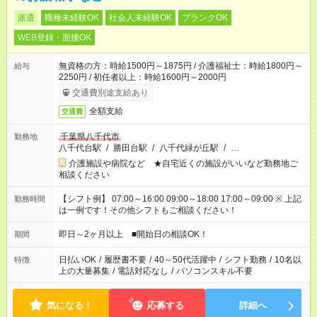
派遣
職種未経験OK
社会人未経験OK
ブランクOK
WEB登録・面接OK
無資格の方：時給1500円～1875円 / 介護福祉士：時給1800円～
給与
2250円 / 初任者以上：時給1600円～2000円
交通費別途支給あり
全額支給
交通費
千葉県八千代市
勤務地
八千代台駅
/
勝田台駅
/
八千代緑が丘駅
/
…
介護施設や病院など ★自宅近くの施設がいいなど勤務地ご
相談ください
【シフト例】 07:00～16:00 09:00～18:00 17:00～09:00 ※ 上記
勤務時間
は一例です！その他シフトもご相談ください！
即日～2ヶ月以上 ■開始日の相談OK！
期間
日払いOK
/
履歴書不要
/
40～50代活躍中
/
シフト勤務
/
10名以
特徴
上の大量募集
/
電話対応なし
/
パソコンスキル不要
気になる！
応募する
詳細へ