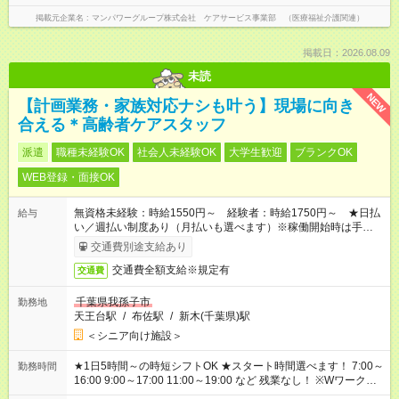
掲載元企業名
マンパワーグループ株式会社 ケアサービス事業部 （医療福祉介護関連）
掲載日：2026.08.09
未読
NEW
【計画業務・家族対応ナシも叶う】現場に向き
合える＊高齢者ケアスタッフ
派遣
職種未経験OK
社会人未経験OK
大学生歓迎
ブランクOK
WEB登録・面接OK
無資格未経験：時給1550円～ 経験者：時給1750円～ ★日払
給与
い／週払い制度あり（月払いも選べます）※稼働開始時は手続き
完了次第のお支払いとなります。
交通費別途支給あり
交通費全額支給※規定有
交通費
千葉県我孫子市
勤務地
天王台駅
/
布佐駅
/
新木(千葉県)駅
＜シニア向け施設＞
★1日5時間～の時短シフトOK ★スタート時間選べます！ 7:00～
勤務時間
16:00 9:00～17:00 11:00～19:00 など 残業なし！ ※Wワークの
場合、他のお仕事と合わせ週40時間超の就業はご案内できませ