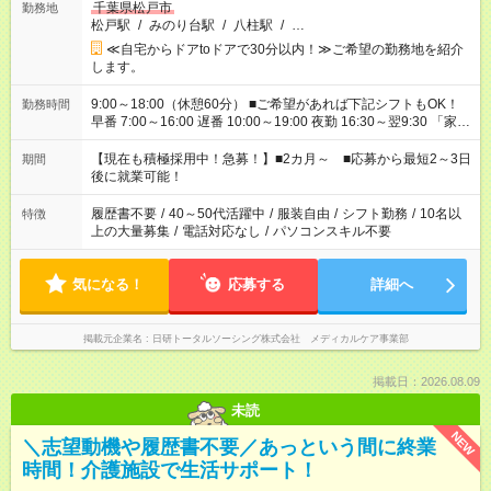
千葉県松戸市
勤務地
松戸駅
/
みのり台駅
/
八柱駅
/
…
≪自宅からドアtoドアで30分以内！≫ご希望の勤務地を紹介
します。
9:00～18:00（休憩60分） ■ご希望があれば下記シフトもOK！
勤務時間
早番 7:00～16:00 遅番 10:00～19:00 夜勤 16:30～翌9:30 「家族
と休みを合わせたい」 「余裕を持って夕飯の準備がしたい」
「できれば残業はしたくない」 など、ご希望を教えてください
【現在も積極採用中！急募！】■2カ月～ ■応募から最短2～3日
期間
ね。 ※Wワーク希望の方へ 今ご覧のお仕事で希望する勤務時間
後に就業可能！
と、もう1つのお仕事の勤務時間。 合計で週40時間を超える場
合は応募できません。
履歴書不要
/
40～50代活躍中
/
服装自由
/
シフト勤務
/
10名以
特徴
上の大量募集
/
電話対応なし
/
パソコンスキル不要
気になる！
応募する
詳細へ
掲載元企業名
日研トータルソーシング株式会社 メディカルケア事業部
掲載日：2026.08.09
未読
NEW
＼志望動機や履歴書不要／あっという間に終業
時間！介護施設で生活サポート！