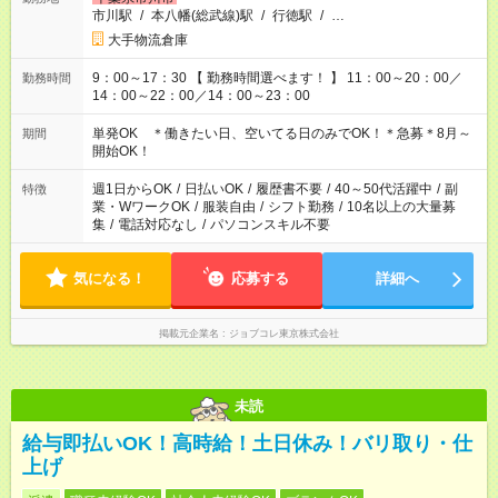
市川駅
/
本八幡(総武線)駅
/
行徳駅
/
…
大手物流倉庫
9：00～17：30 【 勤務時間選べます！ 】 11：00～20：00／
勤務時間
14：00～22：00／14：00～23：00
単発OK ＊働きたい日、空いてる日のみでOK！＊急募＊8月～
期間
開始OK！
週1日からOK
/
日払いOK
/
履歴書不要
/
40～50代活躍中
/
副
特徴
業・WワークOK
/
服装自由
/
シフト勤務
/
10名以上の大量募
集
/
電話対応なし
/
パソコンスキル不要
気になる！
応募する
詳細へ
掲載元企業名
ジョブコレ東京株式会社
未読
給与即払いOK！高時給！土日休み！バリ取り・仕
上げ