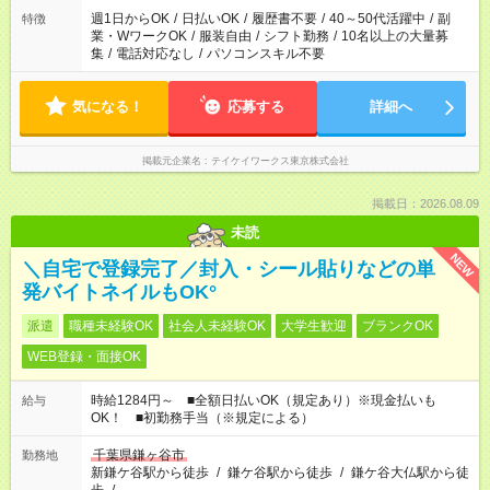
週1日からOK
/
日払いOK
/
履歴書不要
/
40～50代活躍中
/
副
特徴
業・WワークOK
/
服装自由
/
シフト勤務
/
10名以上の大量募
集
/
電話対応なし
/
パソコンスキル不要
気になる！
応募する
詳細へ
掲載元企業名
テイケイワークス東京株式会社
掲載日：2026.08.09
未読
NEW
＼自宅で登録完了／封入・シール貼りなどの単
発バイトネイルもOK°
派遣
職種未経験OK
社会人未経験OK
大学生歓迎
ブランクOK
WEB登録・面接OK
時給1284円～ ■全額日払いOK（規定あり）※現金払いも
給与
OK！ ■初勤務手当（※規定による）
千葉県鎌ヶ谷市
勤務地
新鎌ケ谷駅から徒歩
/
鎌ケ谷駅から徒歩
/
鎌ケ谷大仏駅から徒