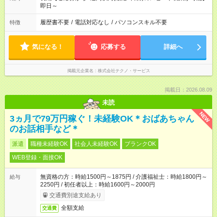
即日～
履歴書不要
/
電話対応なし
/
パソコンスキル不要
特徴
気になる！
応募する
詳細へ
掲載元企業名
株式会社テクノ・サービス
掲載日：2026.08.09
未読
NEW
3ヵ月で79万円稼ぐ！未経験OK＊おばあちゃん
のお話相手など＊
派遣
職種未経験OK
社会人未経験OK
ブランクOK
WEB登録・面接OK
無資格の方：時給1500円～1875円 / 介護福祉士：時給1800円～
給与
2250円 / 初任者以上：時給1600円～2000円
交通費別途支給あり
全額支給
交通費