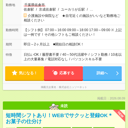
千葉県佐倉市
勤務地
佐倉駅
/
京成佐倉駅
/
ユーカリが丘駅
/
…
介護施設や病院など ★自宅近くの施設がいいなど勤務地ご
相談ください
【シフト例】 07:00～16:00 09:00～18:00 17:00～09:00 ※ 上記
勤務時間
は一例です！その他シフトもご相談ください！
即日～2ヶ月以上 ■開始日の相談OK！
期間
日払いOK
/
履歴書不要
/
40～50代活躍中
/
シフト勤務
/
10名以
特徴
上の大量募集
/
電話対応なし
/
パソコンスキル不要
気になる！
応募する
詳細へ
掲載元企業名
株式会社ニッソーネット
掲載日：2026.08.09
未読
NEW
短時間シフトあり！WEBでサクッと登録OK＊
お菓子の仕分け