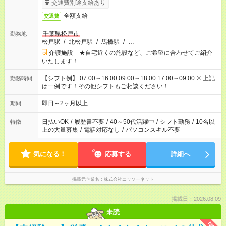
交通費別途支給あり
全額支給
交通費
千葉県松戸市
勤務地
松戸駅
/
北松戸駅
/
馬橋駅
/
…
介護施設 ★自宅近くの施設など、ご希望に合わせてご紹介
いたします！
【シフト例】 07:00～16:00 09:00～18:00 17:00～09:00 ※ 上記
勤務時間
は一例です！その他シフトもご相談ください！
即日～2ヶ月以上
期間
日払いOK
/
履歴書不要
/
40～50代活躍中
/
シフト勤務
/
10名以
特徴
上の大量募集
/
電話対応なし
/
パソコンスキル不要
気になる！
応募する
詳細へ
掲載元企業名
株式会社ニッソーネット
掲載日：2026.08.09
未読