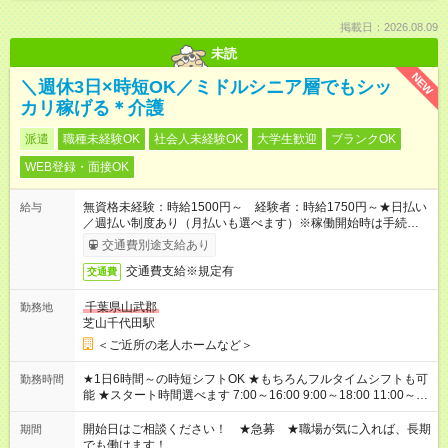
掲載日：2026.08.09
未読
NEW
＼週休3日×時短OK／ミドルシニア層でもシッ
カリ稼げる＊介護
派遣
職種未経験OK
社会人未経験OK
大学生歓迎
ブランクOK
WEB登録・面接OK
無資格未経験：時給1500円～ 経験者：時給1750円～★日払い
給与
／週払い制度あり（月払いも選べます）※稼働開始時は手続き完
了次第のお支払いとなります。
交通費別途支給あり
交通費支給※規定有
交通費
千葉県山武郡
勤務地
芝山千代田駅
＜ご近所の老人ホームなど＞
★1日6時間～の時短シフトOK ★もちろんフルタイムシフトも可
勤務時間
能 ★スタート時間選べます 7:00～16:00 9:00～18:00 11:00～
20:00 など 残業なし！ ※Wワークの場合、他のお仕事と合わせ
週40時間超の就業はご案内できません ※法令に基づき、週20時
開始日はご相談ください！ ★急募 ★職場が気に入れば、長期
期間
間以上勤務は社会保険への加入対象となります ※労働者派遣法
でも働けます！