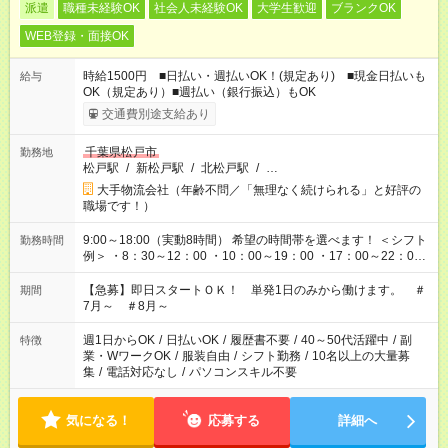
派遣
職種未経験OK
社会人未経験OK
大学生歓迎
ブランクOK
WEB登録・面接OK
時給1500円 ■日払い・週払いOK！(規定あり) ■現金日払いも
給与
OK（規定あり）■週払い（銀行振込）もOK
交通費別途支給あり
千葉県松戸市
勤務地
松戸駅
/
新松戸駅
/
北松戸駅
/
…
大手物流会社（年齢不問／「無理なく続けられる」と好評の
職場です！）
9:00～18:00（実動8時間） 希望の時間帯を選べます！ ＜シフト
勤務時間
例＞ ・8：30～12：00 ・10：00～19：00 ・17：00～22：00
・13：00～22：00 ・22：00～翌6：00 など
【急募】即日スタートＯＫ！ 単発1日のみから働けます。 ＃
期間
7月～ ＃8月～
週1日からOK
/
日払いOK
/
履歴書不要
/
40～50代活躍中
/
副
特徴
業・WワークOK
/
服装自由
/
シフト勤務
/
10名以上の大量募
集
/
電話対応なし
/
パソコンスキル不要
気になる！
応募する
詳細へ