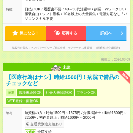
（日雇い派遣の原則禁止）により、短時間・短期間の就業はご
案内が難しい場合があります
日払いOK
/
履歴書不要
/
40～50代活躍中
/
副業・WワークOK
/
特徴
服装自由
/
シフト勤務
/
10名以上の大量募集
/
電話対応なし
/
パ
ソコンスキル不要
気になる！
応募する
詳細へ
掲載元企業名
マンパワーグループ株式会社 ケアサービス事業部 （医療福祉介護関連）
掲載日：2026.08.09
未読
NEW
【医療行為はナシ】時給1500円！病院で備品の
チェックなど
派遣
職種未経験OK
社会人未経験OK
ブランクOK
WEB登録・面接OK
無資格の方：時給1500円～1875円 / 介護福祉士：時給1800円～
給与
2250円 / 初任者以上：時給1600円～2000円
交通費別途支給あり
全額支給
交通費