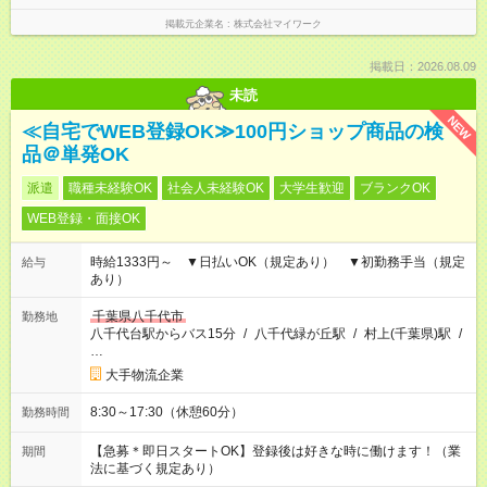
掲載元企業名
株式会社マイワーク
掲載日：2026.08.09
未読
NEW
≪自宅でWEB登録OK≫100円ショップ商品の検
品＠単発OK
派遣
職種未経験OK
社会人未経験OK
大学生歓迎
ブランクOK
WEB登録・面接OK
時給1333円～ ▼日払いOK（規定あり） ▼初勤務手当（規定
給与
あり）
千葉県八千代市
勤務地
八千代台駅からバス15分
/
八千代緑が丘駅
/
村上(千葉県)駅
/
…
大手物流企業
8:30～17:30（休憩60分）
勤務時間
【急募＊即日スタートOK】登録後は好きな時に働けます！（業
期間
法に基づく規定あり）