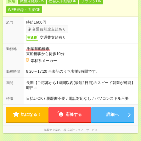
派遣
職種未経験OK
社会人未経験OK
ブランクOK
WEB登録・面接OK
時給1600円
給与
交通費別途支給あり
交通費支給有り
交通費
千葉県船橋市
勤務地
東船橋駅から徒歩10分
素材系メーカー
8:20～17:20 ※表記のうち実働8時間です。
勤務時間
長期【ご応募から1週間以内(最短2日目)のスピード就業が可能】
期間
即日～
日払いOK
/
履歴書不要
/
電話対応なし
/
パソコンスキル不要
特徴
気になる！
応募する
詳細へ
掲載元企業名
株式会社テクノ・サービス