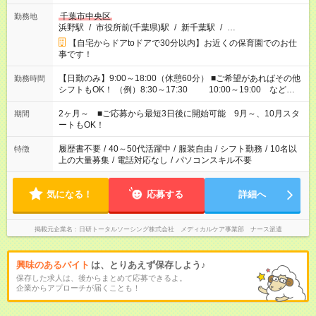
千葉市中央区
勤務地
浜野駅
/
市役所前(千葉県)駅
/
新千葉駅
/
…
【自宅からドアtoドアで30分以内】お近くの保育園でのお仕
事です！
【日勤のみ】9:00～18:00（休憩60分） ■ご希望があればその他
勤務時間
シフトもOK！ （例）8:30～17:30 10:00～19:00 など
「家族とお休みを合わせたい」 「余裕を持って夕飯の準備がし
たい」 「できれば残業はしたくない」 など、ご希望があれば教
2ヶ月～ ■ご応募から最短3日後に開始可能 9月～、10月スタ
期間
えてくださいね。 ※Wワーク希望の方へ 今ご覧のお仕事で希望
ートもOK！
する勤務時間と、もう1つのお仕事の勤務時間。 合計で週40時
間を超える場合は応募できません
履歴書不要
/
40～50代活躍中
/
服装自由
/
シフト勤務
/
10名以
特徴
上の大量募集
/
電話対応なし
/
パソコンスキル不要
気になる！
応募する
詳細へ
掲載元企業名
日研トータルソーシング株式会社 メディカルケア事業部 ナース派遣
興味のあるバイト
は、とりあえず保存しよう♪
保存した求人は、後からまとめて応募できるよ。
企業からアプローチが届くことも！