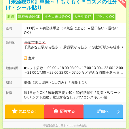
NEW
【未経験OK】単発～！もくもく＊コスメの仕分
け・シール貼り
派遣
職種未経験OK
社会人未経験OK
大学生歓迎
ブランクOK
1333円～＋初勤務手当（※規定による）★翌日払い・週払い
給与
OK！
千葉市中央区
勤務地
千葉みなと駅から徒歩
/
蘇我駅から徒歩
/
浜松町駅から徒歩
/
…
倉庫
■シフト多数！ 09:00～18:00 08:00～17:00 13:00～22:00 12:00
勤務時間
～21:00 17:00～22:00 22:00～07:00 など好きな時間を選べま
す！
単発（10日以内・1日のみ）＊短期もOK
期間
週1日からOK
/
履歴書不要
/
40～50代活躍中
/
副業・Wワーク
特徴
OK
/
シフト勤務
/
電話対応なし
/
パソコンスキル不要
気になる！
応募する
詳細へ
掲載元企業名
日本トスコム株式会社