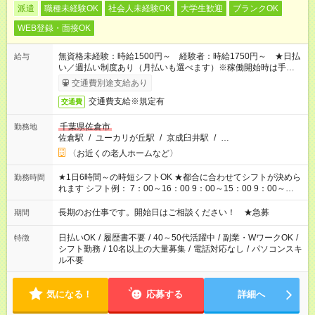
派遣
職種未経験OK
社会人未経験OK
大学生歓迎
ブランクOK
WEB登録・面接OK
無資格未経験：時給1500円～ 経験者：時給1750円～ ★日払
給与
い／週払い制度あり（月払いも選べます）※稼働開始時は手続き
完了次第のお支払いとなります。
交通費別途支給あり
交通費支給※規定有
交通費
千葉県佐倉市
勤務地
佐倉駅
/
ユーカリが丘駅
/
京成臼井駅
/
…
〈お近くの老人ホームなど〉
★1日6時間～の時短シフトOK ★都合に合わせてシフトが決めら
勤務時間
れます シフト例： 7：00～16：00 9：00～15：00 9：00～
18：00 11：00～20：00 など ※Wワークの場合、他のお仕事と
合わせ週40時間超の就業はご案内できません ※法令に基づき、
長期のお仕事です。開始日はご相談ください！ ★急募
期間
週20時間以上勤務は社会保険への加入対象となります ※労働者
派遣法（日雇い派遣の原則禁止）により、短時間・短期間の就
日払いOK
/
履歴書不要
/
40～50代活躍中
/
副業・WワークOK
/
特徴
業はご案内が難しい場合があります
シフト勤務
/
10名以上の大量募集
/
電話対応なし
/
パソコンスキ
ル不要
気になる！
応募する
詳細へ