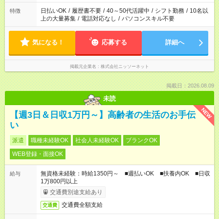
日払いOK
/
履歴書不要
/
40～50代活躍中
/
シフト勤務
/
10名以
特徴
上の大量募集
/
電話対応なし
/
パソコンスキル不要
気になる！
応募する
詳細へ
掲載元企業名
株式会社ニッソーネット
掲載日：2026.08.09
未読
NEW
【週3日＆日収1万円～】高齢者の生活のお手伝
い
派遣
職種未経験OK
社会人未経験OK
ブランクOK
WEB登録・面接OK
無資格未経験：時給1350円～ ■週払いOK ■扶養内OK ■日収
給与
1万800円以上
交通費別途支給あり
交通費全額支給
交通費