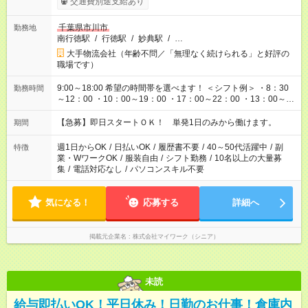
交通費別途支給あり
千葉県市川市
勤務地
南行徳駅
/
行徳駅
/
妙典駅
/
…
大手物流会社（年齢不問／「無理なく続けられる」と好評の
職場です）
9:00～18:00 希望の時間帯を選べます！ ＜シフト例＞ ・8：30
勤務時間
～12：00 ・10：00～19：00 ・17：00～22：00 ・13：00～
22：00 ・22：00～翌6：00 など
【急募】即日スタートＯＫ！ 単発1日のみから働けます。
期間
週1日からOK
/
日払いOK
/
履歴書不要
/
40～50代活躍中
/
副
特徴
業・WワークOK
/
服装自由
/
シフト勤務
/
10名以上の大量募
集
/
電話対応なし
/
パソコンスキル不要
気になる！
応募する
詳細へ
掲載元企業名
株式会社マイワーク（シニア）
未読
給与即払いOK！平日休み！日勤のお仕事！倉庫内