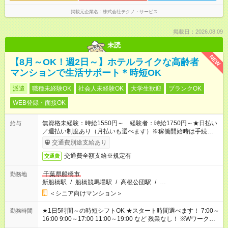
掲載元企業名
株式会社テクノ・サービス
掲載日：2026.08.09
未読
NEW
【8月～OK！週2日～】ホテルライクな高齢者
マンションで生活サポート＊時短OK
派遣
職種未経験OK
社会人未経験OK
大学生歓迎
ブランクOK
WEB登録・面接OK
無資格未経験：時給1550円～ 経験者：時給1750円～★日払い
給与
／週払い制度あり（月払いも選べます）※稼働開始時は手続き完
了次第のお支払いとなります。
交通費別途支給あり
交通費全額支給※規定有
交通費
千葉県船橋市
勤務地
新船橋駅
/
船橋競馬場駅
/
高根公団駅
/
…
＜シニア向けマンション＞
★1日5時間～の時短シフトOK ★スタート時間選べます！ 7:00～
勤務時間
16:00 9:00～17:00 11:00～19:00 など 残業なし！ ※Wワークの
場合、他のお仕事と合わせ週40時間超の就業はご案内できませ