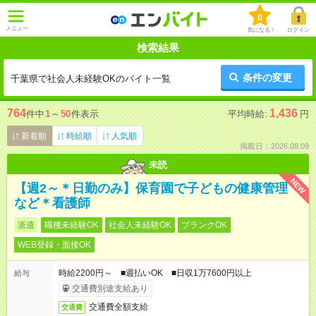
0
メニュー
気になる！
ログイン
検索結果
条件の変更
千葉県で社会人未経験OKのバイト一覧
764
1,436
件中
1
～
50
件表示
平均時給:
円
新着順
時給順
人気順
掲載日：2026.08.09
未読
NEW
【週2～＊日勤のみ】保育園で子どもの健康管理
など＊看護師
派遣
職種未経験OK
社会人未経験OK
ブランクOK
WEB登録・面接OK
時給2200円～ ■週払いOK ■日収1万7600円以上
給与
交通費別途支給あり
交通費全額支給
交通費