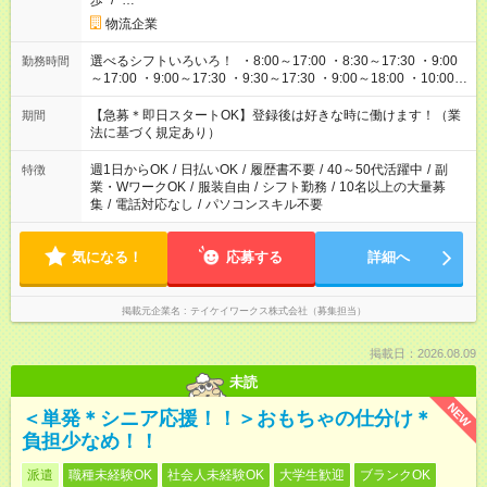
歩
/
…
物流企業
選べるシフトいろいろ！ ・8:00～17:00 ・8:30～17:30 ・9:00
勤務時間
～17:00 ・9:00～17:30 ・9:30～17:30 ・9:00～18:00 ・10:00～
19:00 ・22:00～33:00 などなど ご都合に合わせてお仕事可能で
す！
【急募＊即日スタートOK】登録後は好きな時に働けます！（業
期間
法に基づく規定あり）
週1日からOK
/
日払いOK
/
履歴書不要
/
40～50代活躍中
/
副
特徴
業・WワークOK
/
服装自由
/
シフト勤務
/
10名以上の大量募
集
/
電話対応なし
/
パソコンスキル不要
気になる！
応募する
詳細へ
掲載元企業名
テイケイワークス株式会社（募集担当）
掲載日：2026.08.09
未読
NEW
＜単発＊シニア応援！！＞おもちゃの仕分け＊
負担少なめ！！
派遣
職種未経験OK
社会人未経験OK
大学生歓迎
ブランクOK