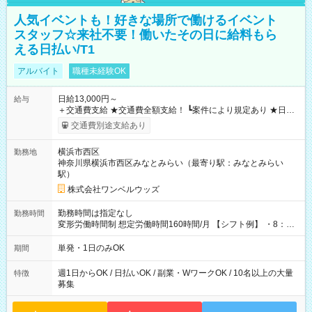
人気イベントも！好きな場所で働けるイベント
スタッフ☆来社不要！働いたその日に給料もら
える日払い/T1
アルバイト
職種未経験OK
日給13,000円～
給与
＋交通費支給 ★交通費全額支給！ ┗案件により規定あり ★日払
いOK！（規定あり） ┗働いたその日に現金GET♪ お仕事後はコ
交通費別途支給あり
ンビニATMから 日払い分を引き落とせます！ 【試用期間】試
用期間なし
横浜市西区
勤務地
神奈川県横浜市西区みなとみらい（最寄り駅：みなとみらい
駅）
株式会社ワンベルウッズ
勤務時間は指定なし
勤務時間
変形労働時間制 想定労働時間160時間/月 【シフト例】 ・8：00
～21：00
単発・1日のみOK
期間
週1日からOK / 日払いOK / 副業・WワークOK / 10名以上の大量
特徴
募集