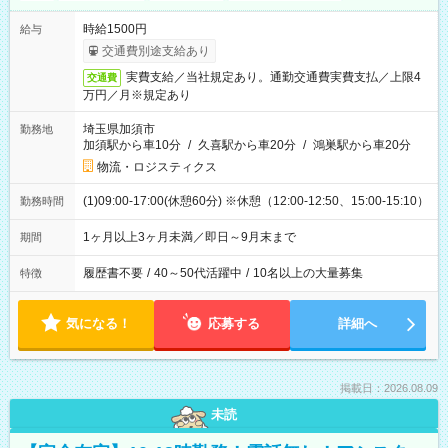
時給1500円
給与
交通費別途支給あり
実費支給／当社規定あり。通勤交通費実費支払／上限4
交通費
万円／月※規定あり
埼玉県加須市
勤務地
加須駅から車10分
/
久喜駅から車20分
/
鴻巣駅から車20分
物流・ロジスティクス
(1)09:00-17:00(休憩60分) ※休憩（12:00-12:50、15:00-15:10）
勤務時間
1ヶ月以上3ヶ月未満／即日～9月末まで
期間
履歴書不要
/
40～50代活躍中
/
10名以上の大量募集
特徴
気になる！
応募する
詳細へ
掲載日：2026.08.09
未読