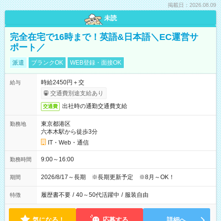
掲載日：2026.08.09
未読
完全在宅で16時まで！英語&日本語＼EC運営サ
ポート／
派遣
ブランクOK
WEB登録・面接OK
時給2450円＋交
給与
交通費別途支給あり
出社時の通勤交通費支給
交通費
東京都港区
勤務地
六本木駅から徒歩3分
IT・Web・通信
9:00～16:00
勤務時間
2026/8/17～長期 ※長期更新予定 ※8月～OK！
期間
履歴書不要
/
40～50代活躍中
/
服装自由
特徴
気になる！
応募する
詳細へ