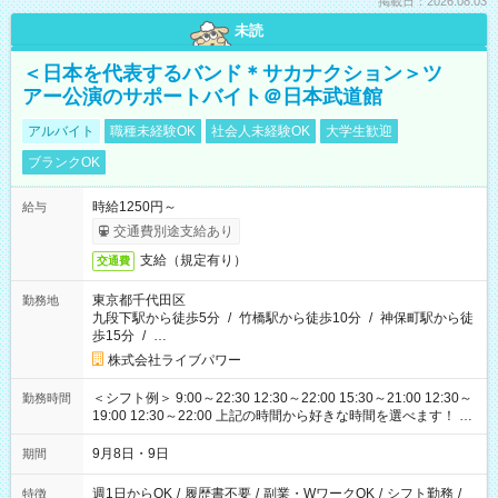
掲載日：2026.08.03
未読
＜日本を代表するバンド＊サカナクション＞ツ
アー公演のサポートバイト＠日本武道館
アルバイト
職種未経験OK
社会人未経験OK
大学生歓迎
ブランクOK
時給1250円～
給与
交通費別途支給あり
支給（規定有り）
交通費
東京都千代田区
勤務地
九段下駅から徒歩5分
/
竹橋駅から徒歩10分
/
神保町駅から徒
歩15分
/
…
株式会社ライブパワー
＜シフト例＞ 9:00～22:30 12:30～22:00 15:30～21:00 12:30～
勤務時間
19:00 12:30～22:00 上記の時間から好きな時間を選べます！ ※
時間は変更となる可能性があります
9月8日・9日
期間
週1日からOK
/
履歴書不要
/
副業・WワークOK
/
シフト勤務
/
特徴