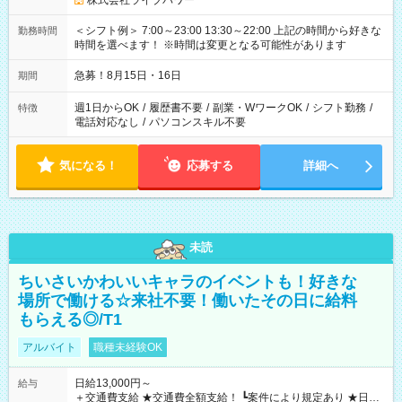
株式会社ライブパワー
＜シフト例＞ 7:00～23:00 13:30～22:00 上記の時間から好きな
勤務時間
時間を選べます！ ※時間は変更となる可能性があります
急募！8月15日・16日
期間
週1日からOK
/
履歴書不要
/
副業・WワークOK
/
シフト勤務
/
特徴
電話対応なし
/
パソコンスキル不要
気になる！
応募する
詳細へ
未読
ちいさいかわいいキャラのイベントも！好きな
場所で働ける☆来社不要！働いたその日に給料
もらえる◎/T1
アルバイト
職種未経験OK
日給13,000円～
給与
＋交通費支給 ★交通費全額支給！ ┗案件により規定あり ★日払