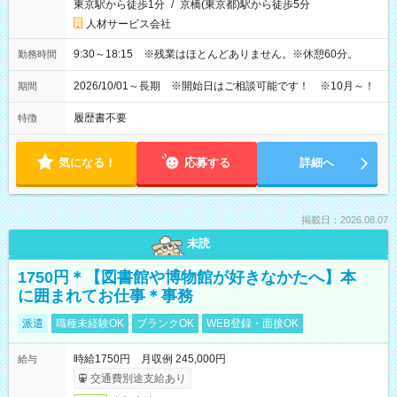
東京駅から徒歩1分
/
京橋(東京都)駅から徒歩5分
人材サービス会社
9:30～18:15 ※残業はほとんどありません。※休憩60分。
勤務時間
2026/10/01～長期 ※開始日はご相談可能です！ ※10月～！
期間
履歴書不要
特徴
気になる！
応募する
詳細へ
掲載日：2026.08.07
未読
1750円＊【図書館や博物館が好きなかたへ】本
に囲まれてお仕事＊事務
派遣
職種未経験OK
ブランクOK
WEB登録・面接OK
時給1750円 月収例 245,000円
給与
交通費別途支給あり