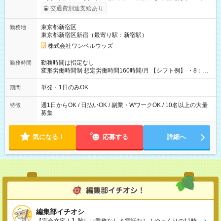
いOK！（規定あり） ┗働いたその日に現金GET♪ お仕事後はコ
交通費別途支給あり
ンビニATMから 日払い分を引き落とせます！ 【試用期間】試
用期間なし
東京都新宿区
勤務地
東京都新宿区新宿（最寄り駅：新宿駅）
株式会社ワンベルウッズ
勤務時間は指定なし
勤務時間
変形労働時間制 想定労働時間160時間/月 【シフト例】 ・8：00
～21：00
単発・1日のみOK
期間
週1日からOK / 日払いOK / 副業・WワークOK / 10名以上の大量
特徴
募集
気になる！
応募する
詳細へ
編集部イチオシ