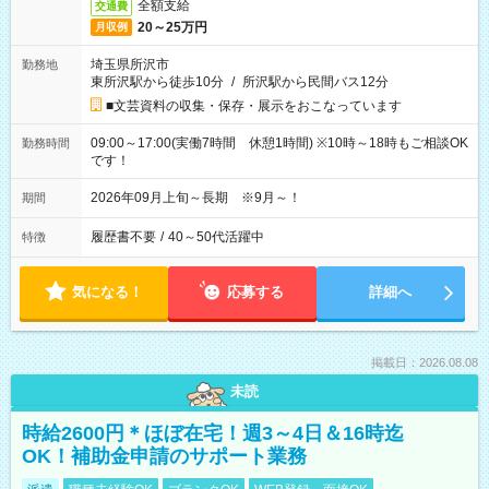
全額支給
交通費
20～25万円
月収例
埼玉県所沢市
勤務地
東所沢駅から徒歩10分
/
所沢駅から民間バス12分
■文芸資料の収集・保存・展示をおこなっています
09:00～17:00(実働7時間 休憩1時間) ※10時～18時もご相談OK
勤務時間
です！
2026年09月上旬～長期 ※9月～！
期間
履歴書不要
/
40～50代活躍中
特徴
気になる！
応募する
詳細へ
掲載日：2026.08.08
未読
時給2600円＊ほぼ在宅！週3～4日＆16時迄
OK！補助金申請のサポート業務