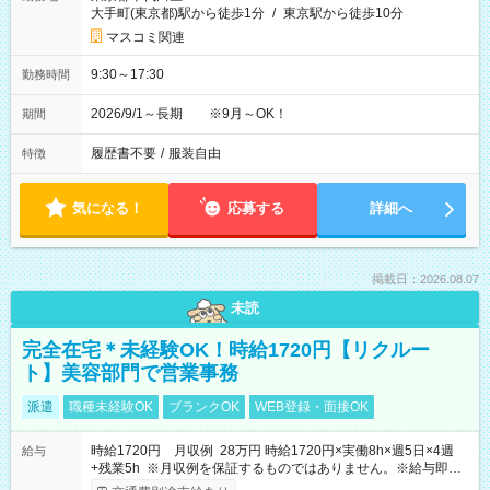
大手町(東京都)駅から徒歩1分
/
東京駅から徒歩10分
マスコミ関連
9:30～17:30
勤務時間
2026/9/1～長期 ※9月～OK！
期間
履歴書不要
/
服装自由
特徴
気になる！
応募する
詳細へ
掲載日：2026.08.07
未読
完全在宅＊未経験OK！時給1720円【リクルー
ト】美容部門で営業事務
派遣
職種未経験OK
ブランクOK
WEB登録・面接OK
時給1720円 月収例 28万円 時給1720円×実働8h×週5日×4週
給与
+残業5h ※月収例を保証するものではありません。※給与即受
取りサービス利用可（利用条件有）