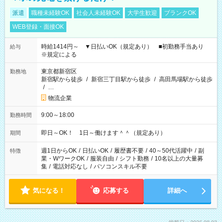
派遣
職種未経験OK
社会人未経験OK
大学生歓迎
ブランクOK
WEB登録・面接OK
時給1414円～ ▼日払いOK（規定あり） ■初勤務手当あり
給与
※規定による
東京都新宿区
勤務地
新宿駅から徒歩
/
新宿三丁目駅から徒歩
/
高田馬場駅から徒歩
/
…
物流企業
9:00～18:00
勤務時間
即日～OK！ 1日～働けます＾＾（規定あり）
期間
週1日からOK
/
日払いOK
/
履歴書不要
/
40～50代活躍中
/
副
特徴
業・WワークOK
/
服装自由
/
シフト勤務
/
10名以上の大量募
集
/
電話対応なし
/
パソコンスキル不要
気になる！
応募する
詳細へ