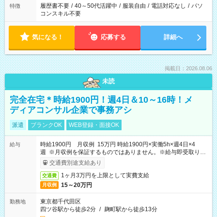
履歴書不要
/
40～50代活躍中
/
服装自由
/
電話対応なし
/
パソ
特徴
コンスキル不要
気になる！
応募する
詳細へ
掲載日：2026.08.06
未読
完全在宅＊時給1900円！週4日＆10～16時！メ
ディアコンサル企業で事務アシ
派遣
ブランクOK
WEB登録・面接OK
時給1900円 月収例 15万円 時給1900円×実働5h×週4日×4
給与
週 ※月収例を保証するものではありません。※給与即受取りサ
ービス利用可（利用条件有）
交通費別途支給あり
1ヶ月3万円を上限として実費支給
交通費
15～20万円
月収例
東京都千代田区
勤務地
四ツ谷駅から徒歩2分
/
麹町駅から徒歩13分