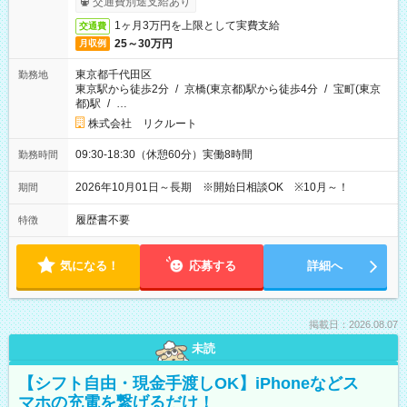
交通費別途支給あり
1ヶ月3万円を上限として実費支給
交通費
25～30万円
月収例
東京都千代田区
勤務地
東京駅から徒歩2分
/
京橋(東京都)駅から徒歩4分
/
宝町(東京
都)駅
/
…
株式会社 リクルート
09:30-18:30（休憩60分）実働8時間
勤務時間
2026年10月01日～長期 ※開始日相談OK ※10月～！
期間
履歴書不要
特徴
気になる！
応募する
詳細へ
掲載日：2026.08.07
未読
【シフト自由・現金手渡しOK】iPhoneなどス
マホの充電を繋げるだけ！