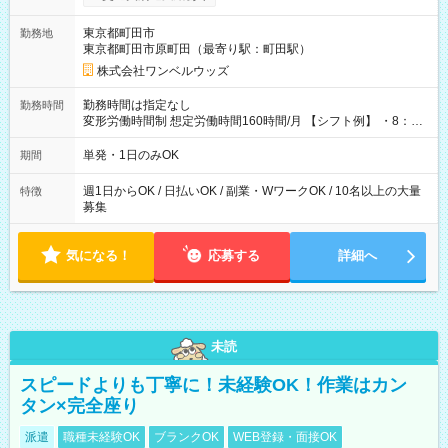
ンビニATMから 日払い分を引き落とせます！ 【試用期間】試
用期間なし
東京都町田市
勤務地
東京都町田市原町田（最寄り駅：町田駅）
株式会社ワンベルウッズ
勤務時間は指定なし
勤務時間
変形労働時間制 想定労働時間160時間/月 【シフト例】 ・8：00
～21：00
単発・1日のみOK
期間
週1日からOK / 日払いOK / 副業・WワークOK / 10名以上の大量
特徴
募集
気になる！
応募する
詳細へ
未読
スピードよりも丁寧に！未経験OK！作業はカン
タン×完全座り
派遣
職種未経験OK
ブランクOK
WEB登録・面接OK