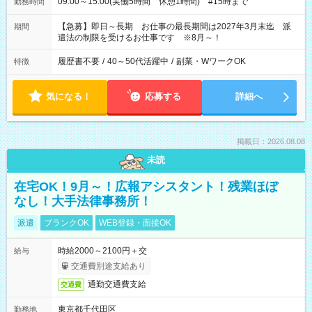
09:00～15:00(実働5時間 休憩1時間) #15時まで
勤務時間
【急募】即日～長期 お仕事の最長期間は2027年3月末迄 派
期間
遣法の制限を受けるお仕事です ※8月～！
履歴書不要
/
40～50代活躍中
/
副業・WワークOK
特徴
気になる！
応募する
詳細へ
掲載日：2026.08.08
未読
在宅OK！9月～！広報アシスタント！残業ほぼ
なし！大手法律事務所！
派遣
ブランクOK
WEB登録・面接OK
時給2000～2100円＋交
給与
交通費別途支給あり
通勤交通費支給
交通費
東京都千代田区
勤務地