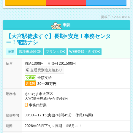
掲載日：2026.08.06
未読
【大宮駅徒歩すぐ】長期×安定！事務センタ
ー！電話ナシ
派遣
職種未経験OK
ブランクOK
WEB登録・面接OK
時給1300円 月収例 201,500円
給与
交通費別途支給あり
全額支給
交通費
20～25万円
月収例
さいたま市大宮区
勤務地
大宮(埼玉県)駅から徒歩3分
事務代行業
08:30～17:15(実働7時間45分 休憩1時間)
勤務時間
2026年08月下旬～長期 ※8月～！
期間