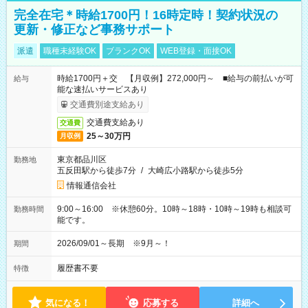
完全在宅＊時給1700円！16時定時！契約状況の
更新・修正など事務サポート
派遣
職種未経験OK
ブランクOK
WEB登録・面接OK
時給1700円＋交 【月収例】272,000円～ ■給与の前払いが可
給与
能な速払いサービスあり
交通費別途支給あり
交通費支給あり
交通費
25～30万円
月収例
東京都品川区
勤務地
五反田駅から徒歩7分
/
大崎広小路駅から徒歩5分
情報通信会社
9:00～16:00 ※休憩60分。10時～18時・10時～19時も相談可
勤務時間
能です。
2026/09/01～長期 ※9月～！
期間
履歴書不要
特徴
気になる！
応募する
詳細へ