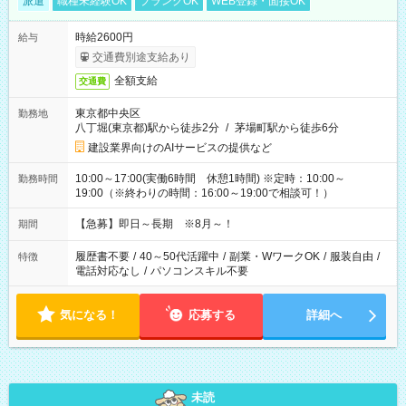
派遣
職種未経験OK
ブランクOK
WEB登録・面接OK
時給2600円
給与
交通費別途支給あり
全額支給
交通費
東京都中央区
勤務地
八丁堀(東京都)駅から徒歩2分
/
茅場町駅から徒歩6分
建設業界向けのAIサービスの提供など
10:00～17:00(実働6時間 休憩1時間) ※定時：10:00～
勤務時間
19:00（※終わりの時間：16:00～19:00で相談可！）
【急募】即日～長期 ※8月～！
期間
履歴書不要
/
40～50代活躍中
/
副業・WワークOK
/
服装自由
/
特徴
電話対応なし
/
パソコンスキル不要
気になる！
応募する
詳細へ
未読