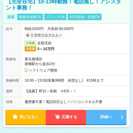
【完全在宅】10-13時勤務！電話無し！アシスタ
ント事務！
派遣
職種未経験OK
ブランクOK
WEB登録・面接OK
時給1650円 月収例 99,000円
給与
交通費別途支給あり
全額支給
交通費
5～10万円
月収例
東京都港区
勤務地
新橋駅から徒歩2分
ソフトウェア開発
10:00～13:00(実働3時間 休憩なし) #15時まで
勤務時間
【急募】即日～長期 ※8月～！
期間
履歴書不要
/
電話対応なし
/
パソコンスキル不要
特徴
気になる！
応募する
詳細へ