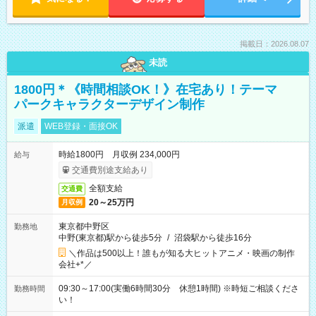
掲載日：2026.08.07
未読
1800円＊《時間相談OK！》在宅あり！テーマ
パークキャラクターデザイン制作
派遣
WEB登録・面接OK
時給1800円 月収例 234,000円
給与
交通費別途支給あり
全額支給
交通費
20～25万円
月収例
東京都中野区
勤務地
中野(東京都)駅から徒歩5分
/
沼袋駅から徒歩16分
＼作品は500以上！誰もが知る大ヒットアニメ・映画の制作
会社+*／
09:30～17:00(実働6時間30分 休憩1時間) ※時短ご相談くださ
勤務時間
い！