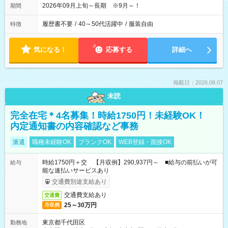
2026年09月上旬～長期 ※9月～！
期間
履歴書不要
/
40～50代活躍中
/
服装自由
特徴
気になる！
応募する
詳細へ
掲載日：2026.08.07
未読
完全在宅＊4名募集！時給1750円！未経験OK！
内定通知書の内容確認など事務
派遣
職種未経験OK
ブランクOK
WEB登録・面接OK
時給1750円＋交 【月収例】290,937円～ ■給与の前払いが可
給与
能な速払いサービスあり
交通費別途支給あり
交通費支給あり
交通費
25～30万円
月収例
東京都千代田区
勤務地