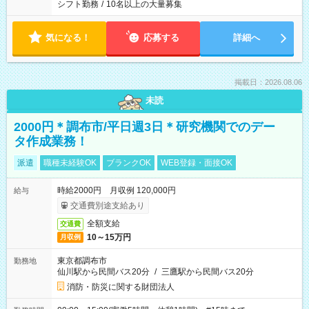
シフト勤務
/
10名以上の大量募集
気になる！
応募する
詳細へ
掲載日：2026.08.06
未読
2000円＊調布市/平日週3日＊研究機関でのデー
タ作成業務！
派遣
職種未経験OK
ブランクOK
WEB登録・面接OK
時給2000円 月収例 120,000円
給与
交通費別途支給あり
全額支給
交通費
10～15万円
月収例
東京都調布市
勤務地
仙川駅から民間バス20分
/
三鷹駅から民間バス20分
消防・防災に関する財団法人