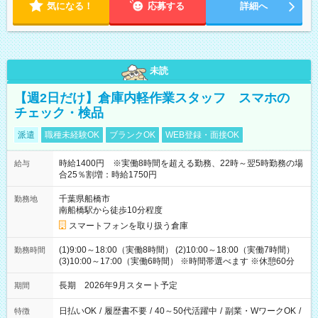
気になる！
応募する
詳細へ
未読
【週2日だけ】倉庫内軽作業スタッフ スマホの
チェック・検品
派遣
職種未経験OK
ブランクOK
WEB登録・面接OK
時給1400円 ※実働8時間を超える勤務、22時～翌5時勤務の場
給与
合25％割増：時給1750円
千葉県船橋市
勤務地
南船橋駅から徒歩10分程度
スマートフォンを取り扱う倉庫
(1)9:00～18:00（実働8時間） (2)10:00～18:00（実働7時間）
勤務時間
(3)10:00～17:00（実働6時間） ※時間帯選べます ※休憩60分
長期 2026年9月スタート予定
期間
日払いOK
/
履歴書不要
/
40～50代活躍中
/
副業・WワークOK
/
特徴