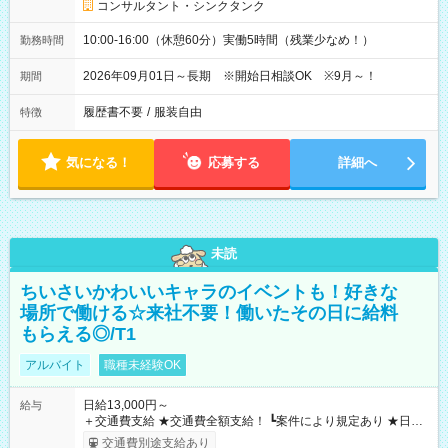
コンサルタント・シンクタンク
10:00-16:00（休憩60分）実働5時間（残業少なめ！）
勤務時間
2026年09月01日～長期 ※開始日相談OK ※9月～！
期間
履歴書不要
/
服装自由
特徴
気になる！
応募する
詳細へ
未読
ちいさいかわいいキャラのイベントも！好きな
場所で働ける☆来社不要！働いたその日に給料
もらえる◎/T1
アルバイト
職種未経験OK
日給13,000円～
給与
＋交通費支給 ★交通費全額支給！ ┗案件により規定あり ★日払
いOK！（規定あり） ┗働いたその日に現金GET♪ お仕事後はコ
交通費別途支給あり