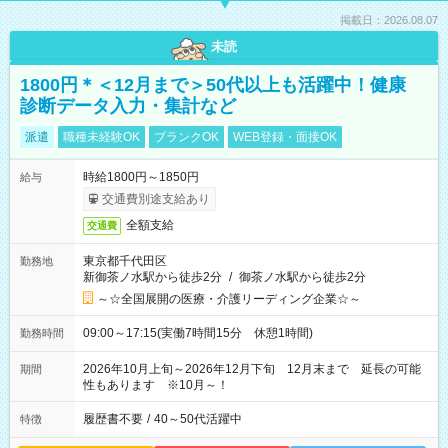
掲載日：2026.08.07
未読
1800円＊＜12月まで＞50代以上も活躍中！健康
診断データ入力・集計など
派遣
職種未経験OK
ブランクOK
WEB登録・面接OK
時給1800円～1850円
給与
交通費別途支給あり
全額支給
交通費
東京都千代田区
勤務地
新御茶ノ水駅から徒歩2分
/
御茶ノ水駅から徒歩2分
～☆全国展開の医療・介護リーディング企業☆～
09:00～17:15(実働7時間15分 休憩1時間)
勤務時間
2026年10月上旬～2026年12月下旬 12月末まで 延長の可能
期間
性もあります ※10月～！
履歴書不要
/
40～50代活躍中
特徴