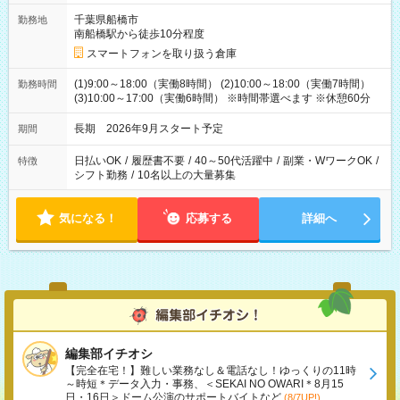
千葉県船橋市
勤務地
南船橋駅から徒歩10分程度
スマートフォンを取り扱う倉庫
(1)9:00～18:00（実働8時間） (2)10:00～18:00（実働7時間）
勤務時間
(3)10:00～17:00（実働6時間） ※時間帯選べます ※休憩60分
長期 2026年9月スタート予定
期間
日払いOK
/
履歴書不要
/
40～50代活躍中
/
副業・WワークOK
/
特徴
シフト勤務
/
10名以上の大量募集
気になる！
応募する
詳細へ
編集部イチオシ
【完全在宅！】難しい業務なし＆電話なし！ゆっくりの11時
～時短＊データ入力・事務、＜SEKAI NO OWARI＊8月15
日・16日＞ドーム公演のサポートバイトなど
(8/7UP!)