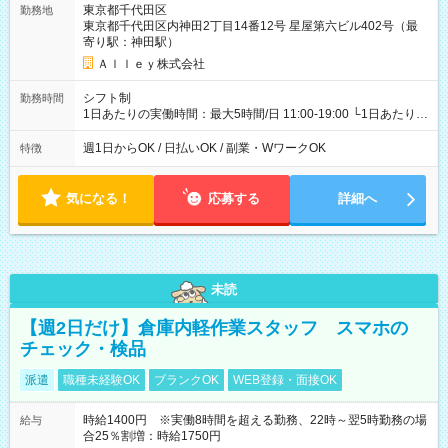
東京都千代田区
勤務地
東京都千代田区内神田2丁目14番12号 星屋第六ビル402号（最
寄り駅：神田駅）
Ａｌｌｅｙ株式会社
シフト制
勤務時間
1日あたりの実働時間：最大5時間/日 11:00-19:00 └1日あたりの
実働時間：1-5時間 └上記の時間帯内であれば、いつでも勤務可
能！ └平日・土曜日の中で、お好きな曜日でご勤務いただけま
週1日からOK / 日払いOK / 副業・WワークOK
特徴
す！ 【シフト例】 ・11:00～14:00 ・16:30～19:00 ・13:00～
18:00 などのように、自由な働き方が可能なお仕事です！
気になる！
応募する
詳細へ
未読
【週2日だけ】倉庫内軽作業スタッフ スマホの
チェック・検品
派遣
職種未経験OK
ブランクOK
WEB登録・面接OK
時給1400円 ※実働8時間を超える勤務、22時～翌5時勤務の場
給与
合25％割増：時給1750円