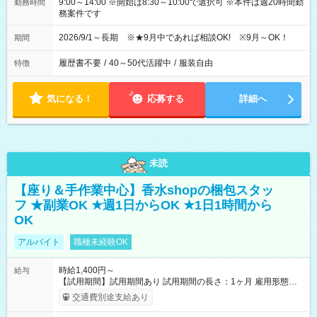
9:00～14:00 ※開始は8:30～10:00で選択可 ※本件は週20時間勤
勤務時間
務案件です
2026/9/1～長期 ※★9月中であれば相談OK! ※9月～OK！
期間
履歴書不要
/
40～50代活躍中
/
服装自由
特徴
気になる！
応募する
詳細へ
未読
【座り＆手作業中心】香水shopの梱包スタッ
フ ★副業OK ★週1日からOK ★1日1時間から
OK
アルバイト
職種未経験OK
時給1,400円～
給与
【試用期間】試用期間あり 試用期間の長さ：1ヶ月 雇用形態、
給与は本採用時と同じです。
交通費別途支給あり