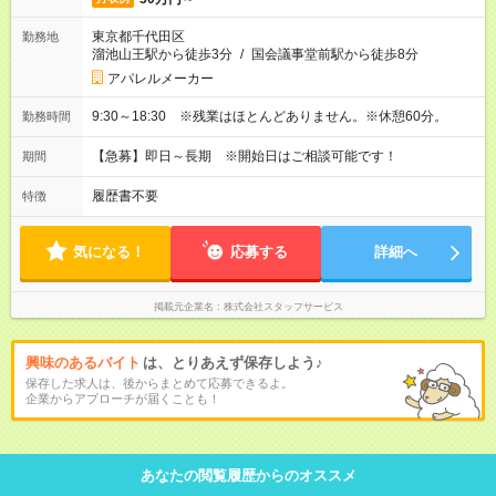
東京都千代田区
勤務地
溜池山王駅から徒歩3分
/
国会議事堂前駅から徒歩8分
アパレルメーカー
9:30～18:30 ※残業はほとんどありません。※休憩60分。
勤務時間
【急募】即日～長期 ※開始日はご相談可能です！
期間
履歴書不要
特徴
気になる！
応募する
詳細へ
掲載元企業名
株式会社スタッフサービス
興味のあるバイト
は、とりあえず保存しよう♪
保存した求人は、後からまとめて応募できるよ。
企業からアプローチが届くことも！
あなたの閲覧履歴からのオススメ