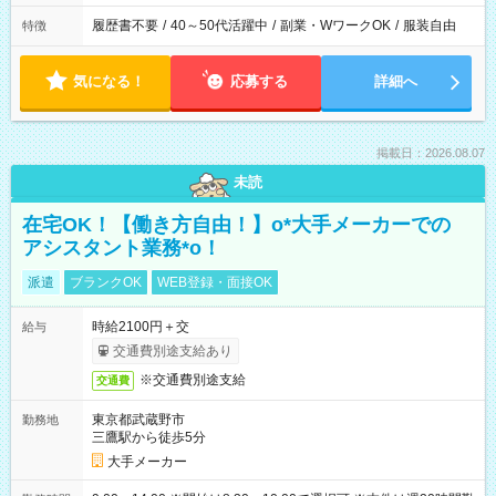
履歴書不要
/
40～50代活躍中
/
副業・WワークOK
/
服装自由
特徴
気になる！
応募する
詳細へ
掲載日：2026.08.07
未読
在宅OK！【働き方自由！】o*大手メーカーでの
アシスタント業務*o！
派遣
ブランクOK
WEB登録・面接OK
時給2100円＋交
給与
交通費別途支給あり
※交通費別途支給
交通費
東京都武蔵野市
勤務地
三鷹駅から徒歩5分
大手メーカー