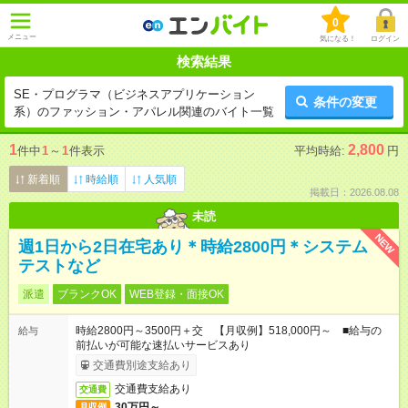
0
メニュー
気になる！
ログイン
検索結果
SE・プログラマ（ビジネスアプリケーション
条件の変更
系）のファッション・アパレル関連のバイト一覧
1
2,800
件中
1
～
1
件表示
平均時給:
円
新着順
時給順
人気順
掲載日：2026.08.08
未読
NEW
週1日から2日在宅あり＊時給2800円＊システム
テストなど
派遣
ブランクOK
WEB登録・面接OK
時給2800円～3500円＋交 【月収例】518,000円～ ■給与の
給与
前払いが可能な速払いサービスあり
交通費別途支給あり
交通費支給あり
交通費
30万円～
月収例