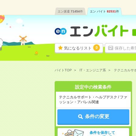
エン派遣
71454
件
エン バイト
82531
件
0
気になるリスト
保存した希
バイトTOP
IT・エンジニア系
テクニカルサ
設定中の検索条件
テクニカルサポート・ヘルプデスク / ファ
ッション・アパレル関連
条件の変更
条件を保存して