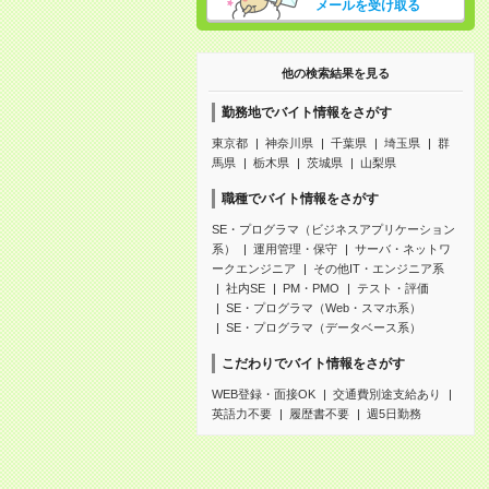
メールを受け取る
他の検索結果を見る
勤務地でバイト情報をさがす
東京都
神奈川県
千葉県
埼玉県
群
馬県
栃木県
茨城県
山梨県
職種でバイト情報をさがす
SE・プログラマ（ビジネスアプリケーション
系）
運用管理・保守
サーバ・ネットワ
ークエンジニア
その他IT・エンジニア系
社内SE
PM・PMO
テスト・評価
SE・プログラマ（Web・スマホ系）
SE・プログラマ（データベース系）
こだわりでバイト情報をさがす
WEB登録・面接OK
交通費別途支給あり
英語力不要
履歴書不要
週5日勤務