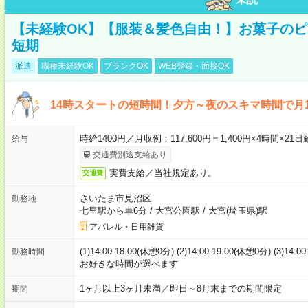
【未経験OK】【服装＆髪色自由！】お菓子の
短期
派遣
職種未経験OK
ブランクOK
WEB登録・面接OK
14時スタートの短時間！夕方～夜のスキマ時間で月1
時給1400円／月収例：117,600円＝1,400円×4時間×
給与
交通費別途支給あり
実費支給／当社規定あり。
交通費
さいたま市見沼区
勤務地
七里駅から車6分
/
大宮公園駅
/
大宮(埼玉県)駅
アパレル・日用雑貨
(1)14:00-18:00(休憩0分) (2)14:00-19:00(休憩0分) (3)14:
勤務時間
お好きな時間が選べます
1ヶ月以上3ヶ月未満／即日～8月末までの期間限定
期間