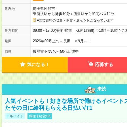
埼玉県所沢市
勤務地
東所沢駅から徒歩10分
/
所沢駅から民間バス12分
■文芸資料の収集・保存・展示をおこなっています
09:00～17:00(実働7時間 休憩1時間) ※10時～18時も
勤務時間
2026年09月上旬～長期 ※9月～！
期間
履歴書不要
/
40～50代活躍中
特徴
気になる！
応募する
未読
人気イベントも！好きな場所で働けるイベント
たその日に給料もらえる日払い/T1
アルバイト
職種未経験OK