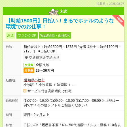
掲載日：2026.08.07
未読
NEW
【時給1500円】日払い！まるでホテルのような
環境でのお仕事！
派遣
ブランクOK
WEB登録・面接OK
初任者以上：時給1500円～1875円 / 介護福祉士：時給1700円～
給与
2125円 ■日払いOK
交通費別途支給あり
全額支給
交通費
25～30万円
月収例
愛知県小牧市
勤務地
小牧駅
/
小牧原駅
/
味岡駅
/
…
サービス付き高齢者向け住宅
(1)07:00～16:00 (2)09:00～18:00 (3)17:00～09:00 ※ 上記は一
勤務時間
例です！その他シフトもご相談ください！
即日～2ヶ月以上
期間
日払いOK
/
履歴書不要
/
40～50代活躍中
/
シフト勤務
/
10名以
特徴