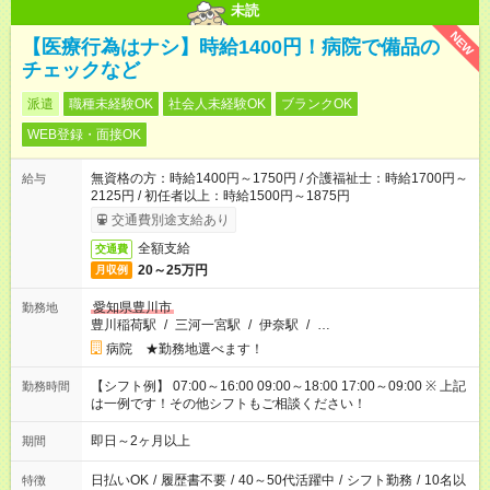
未読
NEW
【医療行為はナシ】時給1400円！病院で備品の
チェックなど
派遣
職種未経験OK
社会人未経験OK
ブランクOK
WEB登録・面接OK
無資格の方：時給1400円～1750円 / 介護福祉士：時給1700円～
給与
2125円 / 初任者以上：時給1500円～1875円
交通費別途支給あり
全額支給
交通費
20～25万円
月収例
愛知県豊川市
勤務地
豊川稲荷駅
/
三河一宮駅
/
伊奈駅
/
…
病院 ★勤務地選べます！
【シフト例】 07:00～16:00 09:00～18:00 17:00～09:00 ※ 上記
勤務時間
は一例です！その他シフトもご相談ください！
即日～2ヶ月以上
期間
日払いOK
/
履歴書不要
/
40～50代活躍中
/
シフト勤務
/
10名以
特徴