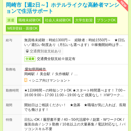
NEW
岡崎市【週2日～】ホテルライクな高齢者マンシ
ョンで生活サポート
派遣
職種未経験OK
社会人未経験OK
大学生歓迎
ブランクOK
WEB登録・面接OK
無資格未経験：時給1300円～ 経験者：時給1550円～ ★日払
給与
い／週払い制度あり（月払いも選べます）※稼働開始時は手続き
完了次第のお支払いとなります。
交通費別途支給あり
交通費全額支給※規定有
交通費
愛知県岡崎市
勤務地
岡崎駅
/
美合駅
/
矢作橋駅
/
…
＜シニア向けマンション＞
★1日6時間～の時短シフトOK ★スタート時間選べます！ 7:00～
勤務時間
16:00 9:00～17:00 11:00～19:00 など 残業なし！ ※Wワークの
場合、他のお仕事と合わせ週40時間超の就業はご案内できませ
ん ※法令に基づき、週20時間以上勤務は社会保険への加入対象
開始日はご相談ください！ ★急募 ★職場が気に入れば、長期
期間
となります ※労働者派遣法（日雇い派遣の原則禁止）により、
でも働けます！
短時間・短期間の就業はご案内が難しい場合があります
日払いOK
/
履歴書不要
/
40～50代活躍中
/
副業・WワークOK
/
特徴
服装自由
/
シフト勤務
/
10名以上の大量募集
/
電話対応なし
/
パ
ソコンスキル不要