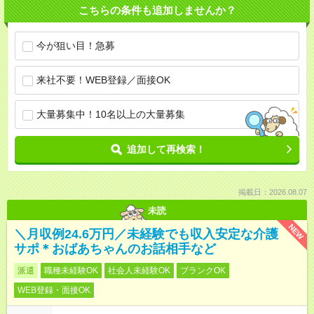
こちらの条件も追加しませんか？
今が狙い目！急募
来社不要！WEB登録／面接OK
大量募集中！10名以上の大量募集
追加して再検索！
掲載日：2026.08.07
未読
NEW
＼月収例24.6万円／未経験でも収入安定な介護
サポ＊おばあちゃんのお話相手など
派遣
職種未経験OK
社会人未経験OK
ブランクOK
WEB登録・面接OK