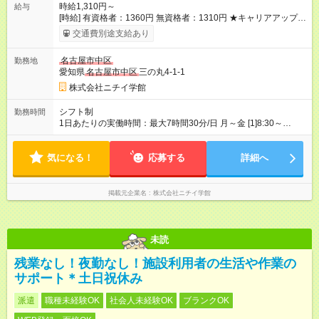
時給1,310円～
給与
[時給] 有資格者：1360円 無資格者：1310円 ★キャリアアップ制
度あり 進級により給与がアップします！ 【試用期間】試用期間
交通費別途支給あり
あり 試用期間の長さ：3ヶ月 雇用形態、給与は本採用時と同じ
です。
名古屋市中区
勤務地
愛知県
名古屋市中区
三の丸4-1-1
株式会社ニチイ学館
シフト制
勤務時間
1日あたりの実働時間：最大7時間30分/日 月～金 [1]8:30～
17:00（休憩60分） [2]8:30～13:00（休憩なし） [3]8:30～
14:00（休憩なし） ※部署によって8:15～勤務あり・終了時間は
気になる！
応相談 ※採用状況によってご希望に添えない場合もございます
応募する
詳細へ
※面接の中で、扶養内勤務などの希望を確認してご案内いたしま
す
掲載元企業名
株式会社ニチイ学館
未読
残業なし！夜勤なし！施設利用者の生活や作業の
サポート＊土日祝休み
派遣
職種未経験OK
社会人未経験OK
ブランクOK