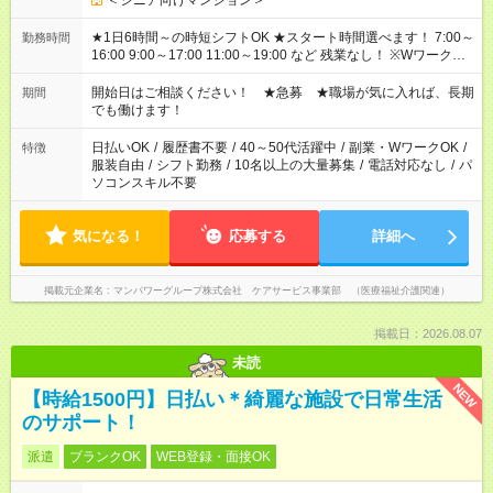
＜シニア向けマンション＞
★1日6時間～の時短シフトOK ★スタート時間選べます！ 7:00～
勤務時間
16:00 9:00～17:00 11:00～19:00 など 残業なし！ ※Wワークの
場合、他のお仕事と合わせ週40時間超の就業はご案内できませ
ん ※法令に基づき、週20時間以上勤務は社会保険への加入対象
開始日はご相談ください！ ★急募 ★職場が気に入れば、長期
期間
となります ※労働者派遣法（日雇い派遣の原則禁止）により、
でも働けます！
短時間・短期間の就業はご案内が難しい場合があります
日払いOK
/
履歴書不要
/
40～50代活躍中
/
副業・WワークOK
/
特徴
服装自由
/
シフト勤務
/
10名以上の大量募集
/
電話対応なし
/
パ
ソコンスキル不要
気になる！
応募する
詳細へ
掲載元企業名
マンパワーグループ株式会社 ケアサービス事業部 （医療福祉介護関連）
掲載日：2026.08.07
未読
NEW
【時給1500円】日払い＊綺麗な施設で日常生活
のサポート！
派遣
ブランクOK
WEB登録・面接OK