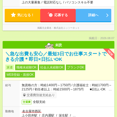
上の大量募集
/
電話対応なし
/
パソコンスキル不要
気になる！
応募する
詳細へ
掲載元企業名
株式会社ニッソーネット
掲載日：2026.08.07
未読
NEW
＼急な出費も安心／最短3日でお仕事スタートで
きる介護＊即日×日払いOK
派遣
職種未経験OK
社会人未経験OK
ブランクOK
WEB登録・面接OK
無資格の方：時給1400円～1750円 / 介護福祉士：時給1700円～
給与
2125円 / 初任者以上：時給1500円～1875円 ■日払いOK ■
日収例：1万1200円（時給1400円×8h）
交通費別途支給あり
全額支給
交通費
名古屋市西区
勤務地
上小田井駅
/
庄内通駅
/
栄生駅
/
…