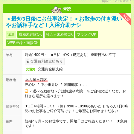
掲載日：2026.08.07
未読
NEW
＜最短3日後にお仕事決定！＞お散歩の付き添い
やお話相手など！入浴介助ナシ
派遣
職種未経験OK
社会人未経験OK
ブランクOK
WEB登録・面接OK
時給1400円～ ■日払いOK（規定あり）※即日払い不可
給与
交通費別途支給あり
交通費全額支給
交通費
名古屋市西区
勤務地
浄心駅
/
中小田井駅
/
浅間町駅
/
…
＜選べる勤務地＞介護施設や病院 ※ご自宅の近くなど、お
好きな場所を選べます！
★1日4時間～OK！ （例）9:00～18:00のあいだ もちろん1日8時
勤務時間
間のお仕事もご紹介可能です！ご希望をお聞かせください！★家
庭の都合でお休みが必要な場合も遠慮なくご相談ください。 ※
週最低15時間以上の勤務が必要です
短期2ヵ月～のお仕事です。開始日はご相談ください！ ★急募
期間
です！