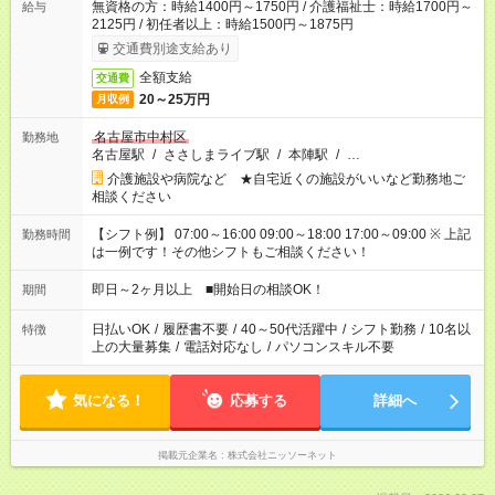
無資格の方：時給1400円～1750円 / 介護福祉士：時給1700円～
給与
2125円 / 初任者以上：時給1500円～1875円
交通費別途支給あり
全額支給
交通費
20～25万円
月収例
名古屋市中村区
勤務地
名古屋駅
/
ささしまライブ駅
/
本陣駅
/
…
介護施設や病院など ★自宅近くの施設がいいなど勤務地ご
相談ください
【シフト例】 07:00～16:00 09:00～18:00 17:00～09:00 ※ 上記
勤務時間
は一例です！その他シフトもご相談ください！
即日～2ヶ月以上 ■開始日の相談OK！
期間
日払いOK
/
履歴書不要
/
40～50代活躍中
/
シフト勤務
/
10名以
特徴
上の大量募集
/
電話対応なし
/
パソコンスキル不要
気になる！
応募する
詳細へ
掲載元企業名
株式会社ニッソーネット