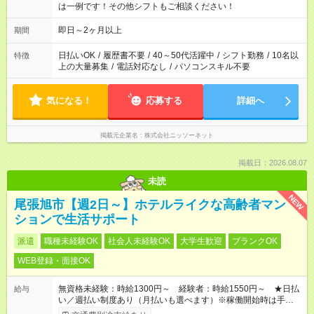
は一例です！その他シフトもご相談ください！
即日～2ヶ月以上
期間
日払いOK
/
履歴書不要
/
40～50代活躍中
/
シフト勤務
/
10名以
特徴
上の大量募集
/
電話対応なし
/
パソコンスキル不要
気になる！
応募する
詳細へ
掲載元企業名
株式会社ニッソーネット
掲載日：2026.08.07
未読
NEW
尾張旭市【週2日～】ホテルライクな高齢者マン
ションで生活サポート
派遣
職種未経験OK
社会人未経験OK
大学生歓迎
ブランクOK
WEB登録・面接OK
無資格未経験：時給1300円～ 経験者：時給1550円～ ★日払
給与
い／週払い制度あり（月払いも選べます）※稼働開始時は手続き
完了次第のお支払いとなります。