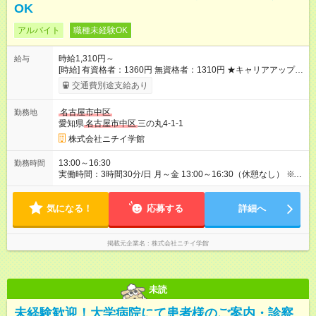
OK
アルバイト
職種未経験OK
時給1,310円～
給与
[時給] 有資格者：1360円 無資格者：1310円 ★キャリアアップ制
度あり 進級により給与がアップします！ 【試用期間】試用期間
交通費別途支給あり
あり 試用期間の長さ：3ヶ月 雇用形態、給与は本採用時と同じ
です。
名古屋市中区
勤務地
愛知県
名古屋市中区
三の丸4-1-1
株式会社ニチイ学館
13:00～16:30
勤務時間
実働時間：3時間30分/日 月～金 13:00～16:30（休憩なし） ※週
3日からの勤務でOK ※曜日固定勤務の希望はお受けできません
気になる！
応募する
詳細へ
掲載元企業名
株式会社ニチイ学館
未読
未経験歓迎！大学病院にて患者様のご案内・診察