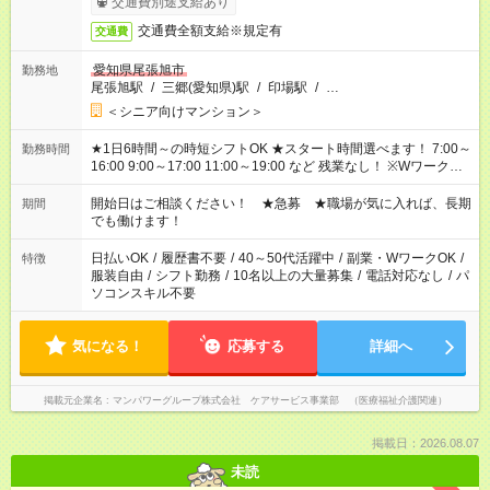
交通費別途支給あり
交通費全額支給※規定有
交通費
愛知県尾張旭市
勤務地
尾張旭駅
/
三郷(愛知県)駅
/
印場駅
/
…
＜シニア向けマンション＞
★1日6時間～の時短シフトOK ★スタート時間選べます！ 7:00～
勤務時間
16:00 9:00～17:00 11:00～19:00 など 残業なし！ ※Wワークの
場合、他のお仕事と合わせ週40時間超の就業はご案内できませ
ん ※法令に基づき、週20時間以上勤務は社会保険への加入対象
開始日はご相談ください！ ★急募 ★職場が気に入れば、長期
期間
となります ※労働者派遣法（日雇い派遣の原則禁止）により、
でも働けます！
短時間・短期間の就業はご案内が難しい場合があります
日払いOK
/
履歴書不要
/
40～50代活躍中
/
副業・WワークOK
/
特徴
服装自由
/
シフト勤務
/
10名以上の大量募集
/
電話対応なし
/
パ
ソコンスキル不要
気になる！
応募する
詳細へ
掲載元企業名
マンパワーグループ株式会社 ケアサービス事業部 （医療福祉介護関連）
掲載日：2026.08.07
未読