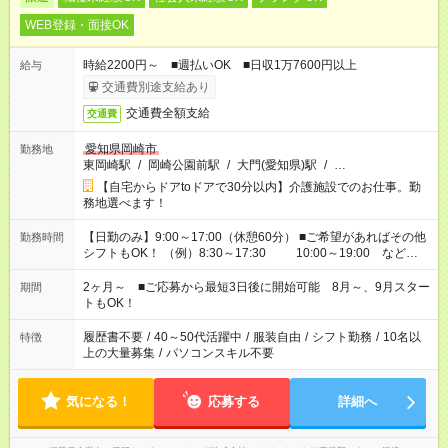
WEB登録・面接OK
時給2200円～ ■週払いOK ■日収1万7600円以上
給与
交通費別途支給あり
交通費全額支給
交通費
愛知県岡崎市
勤務地
東岡崎駅
/
岡崎公園前駅
/
大門(愛知県)駅
/
…
【自宅からドアtoドアで30分以内】介護施設でのお仕事。勤
務地選べます！
【日勤のみ】9:00～17:00（休憩60分） ■ご希望があればその他
勤務時間
シフトもOK！ （例）8:30～17:30 10:00～19:00 など
「家族とお休みを合わせたい」 「できれば残業はしたくない」
など、あなたのご希望に沿ったお仕事をご紹介します！ ※Wワ
2ヶ月～ ■ご応募から最短3日後に開始可能 8月～、9月スター
期間
ーク希望の方へ 今ご覧のお仕事で希望する勤務時間と、もう1つ
トもOK！
のお仕事の勤務時間。 合計で週40時間を超える場合は応募でき
ません
履歴書不要
/
40～50代活躍中
/
服装自由
/
シフト勤務
/
10名以
特徴
上の大量募集
/
パソコンスキル不要
気になる！
応募する
詳細へ