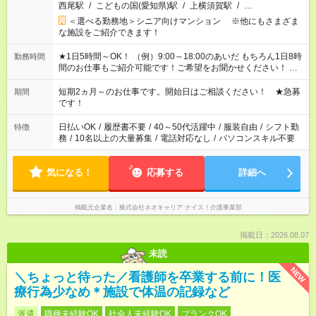
西尾駅
/
こどもの国(愛知県)駅
/
上横須賀駅
/
…
＜選べる勤務地＞シニア向けマンション ※他にもさまざま
な施設をご紹介できます！
★1日5時間～OK！ （例）9:00～18:00のあいだ もちろん1日8時
勤務時間
間のお仕事もご紹介可能です！ご希望をお聞かせください！ ★
家庭の都合でお休みが必要な場合も遠慮なくご相談ください。
※週最低15時間以上の勤務が必要です
短期2ヵ月～のお仕事です。開始日はご相談ください！ ★急募
期間
です！
日払いOK
/
履歴書不要
/
40～50代活躍中
/
服装自由
/
シフト勤
特徴
務
/
10名以上の大量募集
/
電話対応なし
/
パソコンスキル不要
気になる！
応募する
詳細へ
掲載元企業名
株式会社ネオキャリア ナイス！介護事業部
掲載日：2026.08.07
未読
NEW
＼ちょっと待った／看護師を卒業する前に！医
療行為少なめ＊施設で体温の記録など
派遣
職種未経験OK
社会人未経験OK
ブランクOK