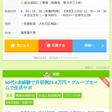
総合病院にて事務（勤務地：豊川市三上町）
8：30～18：30（実働8時間） 【休憩】120分 12：30～14：30
勤務時間
・弁当注文可（一食300円） ・外出や一旦帰宅もOK
＜長期歓迎・入社日応相談＞
期間
履歴書不要
特徴
気になる！
応募する
詳細へ
掲載元企業名
株式会社トラストファミリー
掲載日：2026.08.07
未読
NEW
50代×未経験で月収例24.6万円＊グループホー
ムで生活サポ
派遣
職種未経験OK
社会人未経験OK
ブランクOK
WEB登録・面接OK