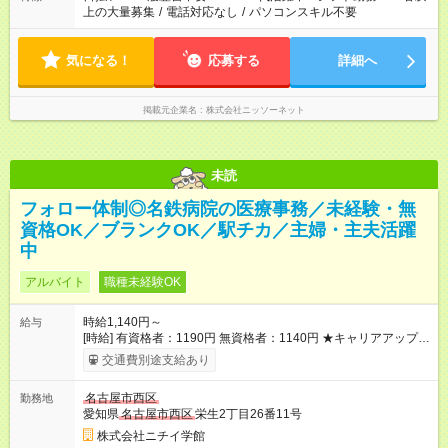
上の大量募集
/
電話対応なし
/
パソコンスキル不要
気になる！
応募する
詳細へ
掲載元企業名
株式会社ニッソーネット
未読
フォロー体制◎名鉄病院の医療事務／未経験・無
資格OK／ブランクOK／駅チカ／主婦・主夫活躍
中
アルバイト
職種未経験OK
時給1,140円～
給与
[時給] 有資格者：1190円 無資格者：1140円 ★キャリアアップ制
度あり 進級により給与がアップします！ 【試用期間】試用期間
交通費別途支給あり
あり 試用期間の長さ：3ヶ月 雇用形態、給与は本採用時と同じ
です。
名古屋市西区
勤務地
愛知県
名古屋市西区
栄生2丁目26番11号
株式会社ニチイ学館