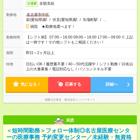
全額支給
交通費
名古屋市中区
勤務地
栄(愛知県)駅
/
伏見(愛知県)駅
/
矢場町駅
/
…
病院 ★勤務地選べます！
【シフト例】 07:00～16:00 09:00～18:00 17:00～09:00 ※ 上記
勤務時間
は一例です！その他シフトもご相談ください！
即日～2ヶ月以上
期間
日払いOK
/
履歴書不要
/
40～50代活躍中
/
シフト勤務
/
10名以
特徴
上の大量募集
/
電話対応なし
/
パソコンスキル不要
気になる！
応募する
詳細へ
掲載元企業名
株式会社ニッソーネット
未読
＜短時間勤務＞フォロー体制◎名古屋医療センタ
ーの医療事務 予約変更センター／未経験・無資格