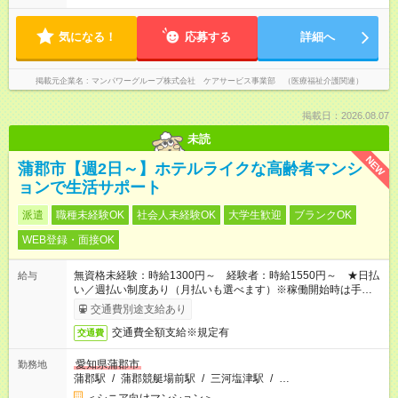
気になる！
応募する
詳細へ
掲載元企業名
マンパワーグループ株式会社 ケアサービス事業部 （医療福祉介護関連）
掲載日：2026.08.07
未読
NEW
蒲郡市【週2日～】ホテルライクな高齢者マンシ
ョンで生活サポート
派遣
職種未経験OK
社会人未経験OK
大学生歓迎
ブランクOK
WEB登録・面接OK
無資格未経験：時給1300円～ 経験者：時給1550円～ ★日払
給与
い／週払い制度あり（月払いも選べます）※稼働開始時は手続き
完了次第のお支払いとなります。
交通費別途支給あり
交通費全額支給※規定有
交通費
愛知県蒲郡市
勤務地
蒲郡駅
/
蒲郡競艇場前駅
/
三河塩津駅
/
…