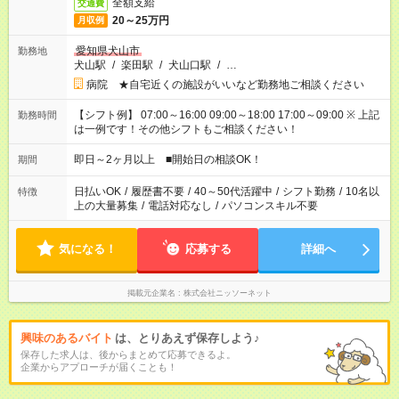
全額支給
交通費
20～25万円
月収例
愛知県犬山市
勤務地
犬山駅
/
楽田駅
/
犬山口駅
/
…
病院 ★自宅近くの施設がいいなど勤務地ご相談ください
【シフト例】 07:00～16:00 09:00～18:00 17:00～09:00 ※ 上記
勤務時間
は一例です！その他シフトもご相談ください！
即日～2ヶ月以上 ■開始日の相談OK！
期間
日払いOK
/
履歴書不要
/
40～50代活躍中
/
シフト勤務
/
10名以
特徴
上の大量募集
/
電話対応なし
/
パソコンスキル不要
気になる！
応募する
詳細へ
掲載元企業名
株式会社ニッソーネット
興味のあるバイト
は、とりあえず保存しよう♪
保存した求人は、後からまとめて応募できるよ。
企業からアプローチが届くことも！