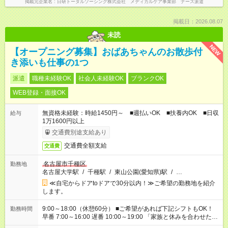
掲載元企業名
日研トータルソーシング株式会社 メディカルケア事業部 ナース派遣
掲載日：2026.08.07
未読
NEW
【オープニング募集】おばあちゃんのお散歩付
き添いも仕事の1つ
派遣
職種未経験OK
社会人未経験OK
ブランクOK
WEB登録・面接OK
無資格未経験：時給1450円～ ■週払いOK ■扶養内OK ■日収
給与
1万1600円以上
交通費別途支給あり
交通費全額支給
交通費
名古屋市千種区
勤務地
名古屋大学駅
/
千種駅
/
東山公園(愛知県)駅
/
…
≪自宅からドアtoドアで30分以内！≫ご希望の勤務地を紹介
します。
9:00～18:00（休憩60分） ■ご希望があれば下記シフトもOK！
勤務時間
早番 7:00～16:00 遅番 10:00～19:00 「家族と休みを合わせた
い」 「余裕を持って夕飯の準備がしたい」 「できれば残業はし