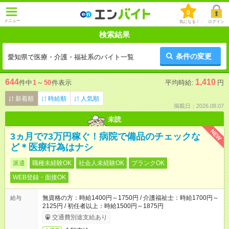
0
メニュー
気になる！
ログイン
検索結果
条件の変更
愛知県で医療・介護・福祉系のバイト一覧
644
1,410
件中
1
～
50
件表示
平均時給:
円
新着順
時給順
人気順
掲載日：2026.08.07
未読
NEW
3ヵ月で73万円稼ぐ！病院で備品のチェックな
ど＊医療行為はナシ
派遣
職種未経験OK
社会人未経験OK
ブランクOK
WEB登録・面接OK
無資格の方：時給1400円～1750円 / 介護福祉士：時給1700円～
給与
2125円 / 初任者以上：時給1500円～1875円
交通費別途支給あり