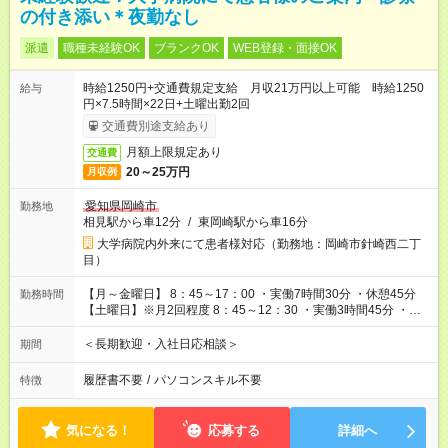
の付き添い＊夜勤なし
派遣
職種未経験OK
ブランクOK
WEB登録・面接OK
時給1250円+交通費規定支給 月収21万円以上可能 時給1250
給与
円×7.5時間×22日+土曜出勤2回
交通費別途支給あり
月額上限規定あり
交通費
20～25万円
月収例
愛知県岡崎市
勤務地
相見駅から車12分
/
東岡崎駅から車16分
大学病院内外来にて患者様対応（勤務地：岡崎市針崎西二丁
目）
【月～金曜日】 8：45～17：00 ・実働7時間30分 ・休憩45分
勤務時間
【土曜日】※月2回程度 8：45～12：30 ・実働3時間45分 ・休
憩なし ・食堂では、日替わりの定食や丼物、麺類など多彩なメ
ニューが食べられます！ コンビニやカフェもあるので、休憩時
＜長期歓迎・入社日応相談＞
期間
間や退勤後に利用可能！
履歴書不要
/
パソコンスキル不要
特徴
気になる！
応募する
詳細へ