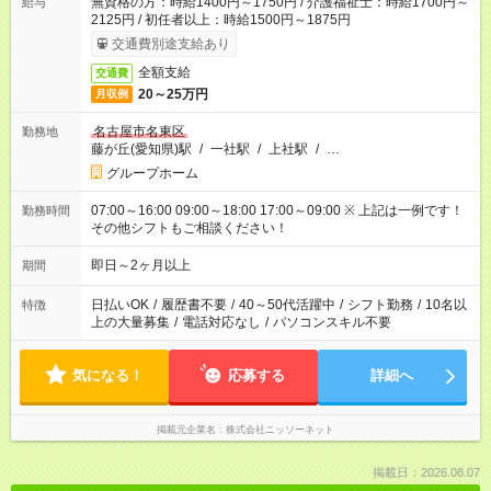
無資格の方：時給1400円～1750円 / 介護福祉士：時給1700円～
給与
2125円 / 初任者以上：時給1500円～1875円
交通費別途支給あり
全額支給
交通費
20～25万円
月収例
名古屋市名東区
勤務地
藤が丘(愛知県)駅
/
一社駅
/
上社駅
/
…
グループホーム
07:00～16:00 09:00～18:00 17:00～09:00 ※ 上記は一例です！
勤務時間
その他シフトもご相談ください！
即日～2ヶ月以上
期間
日払いOK
/
履歴書不要
/
40～50代活躍中
/
シフト勤務
/
10名以
特徴
上の大量募集
/
電話対応なし
/
パソコンスキル不要
気になる！
応募する
詳細へ
掲載元企業名
株式会社ニッソーネット
掲載日：2026.08.07