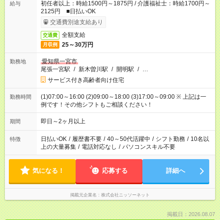
初任者以上：時給1500円～1875円 / 介護福祉士：時給1700円～
給与
2125円 ■日払いOK
交通費別途支給あり
全額支給
交通費
25～30万円
月収例
愛知県一宮市
勤務地
尾張一宮駅
/
新木曽川駅
/
開明駅
/
…
サービス付き高齢者向け住宅
(1)07:00～16:00 (2)09:00～18:00 (3)17:00～09:00 ※ 上記は一
勤務時間
例です！その他シフトもご相談ください！
即日～2ヶ月以上
期間
日払いOK
/
履歴書不要
/
40～50代活躍中
/
シフト勤務
/
10名以
特徴
上の大量募集
/
電話対応なし
/
パソコンスキル不要
気になる！
応募する
詳細へ
掲載元企業名
株式会社ニッソーネット
掲載日：2026.08.07