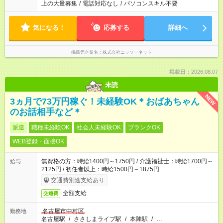
上の大量募集
/
電話対応なし
/
パソコンスキル不要
気になる！
応募する
詳細へ
掲載元企業名
株式会社ニッソーネット
掲載日：2026.08.07
未読
NEW
3ヵ月で73万円稼ぐ！未経験OK＊おばあちゃん
のお話相手など＊
派遣
職種未経験OK
社会人未経験OK
ブランクOK
WEB登録・面接OK
無資格の方：時給1400円～1750円 / 介護福祉士：時給1700円～
給与
2125円 / 初任者以上：時給1500円～1875円
交通費別途支給あり
全額支給
交通費
名古屋市中村区
勤務地
名古屋駅
/
ささしまライブ駅
/
本陣駅
/
…