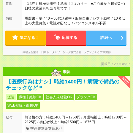
たくない」 など、ご希望を教えてくださいね。 ※Wワーク希望
【現在も積極採用中！急募！】2カ月～ ■ご応募から最短2～3
期間
の方へ 今ご覧のお仕事で希望する勤務時間と、もう1つのお仕事
日後の就業も相談可能です！
の勤務時間。 合計で週40時間を超える場合は応募できません。
履歴書不要
/
40～50代活躍中
/
服装自由
/
シフト勤務
/
10名以
特徴
上の大量募集
/
電話対応なし
/
パソコンスキル不要
気になる！
応募する
詳細へ
掲載元企業名
日研トータルソーシング株式会社 メディカルケア事業部
掲載日：2026.08.07
未読
NEW
【医療行為はナシ】時給1400円！病院で備品の
チェックなど＊
派遣
職種未経験OK
社会人未経験OK
ブランクOK
WEB登録・面接OK
無資格の方：時給1400円～1750円 / 介護福祉士：時給1700円～
給与
2125円 / 初任者以上：時給1500円～1875円
交通費別途支給あり