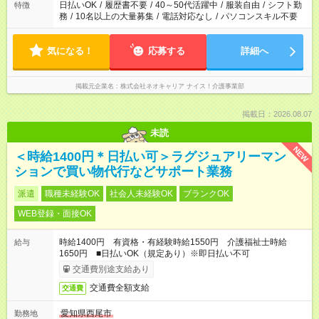
日払いOK
/
履歴書不要
/
40～50代活躍中
/
服装自由
/
シフト勤
特徴
務
/
10名以上の大量募集
/
電話対応なし
/
パソコンスキル不要
気になる！
応募する
詳細へ
掲載元企業名
株式会社ネオキャリア ナイス！介護事業部
掲載日：2026.08.07
未読
NEW
＜時給1400円＊日払い可＞ラグジュアリーマン
ションで買い物代行などサポート業務
派遣
職種未経験OK
社会人未経験OK
ブランクOK
WEB登録・面接OK
時給1400円 有資格・有経験時給1550円 介護福祉士時給
給与
1650円 ■日払いOK（規定あり）※即日払い不可
交通費別途支給あり
交通費全額支給
交通費
愛知県西尾市
勤務地