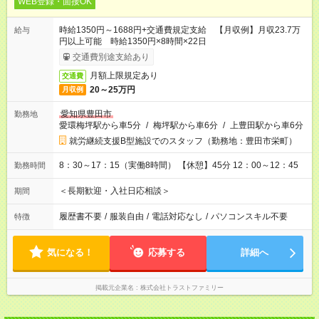
WEB登録・面接OK
時給1350円～1688円+交通費規定支給 【月収例】月収23.7万
給与
円以上可能 時給1350円×8時間×22日
交通費別途支給あり
月額上限規定あり
交通費
20～25万円
月収例
愛知県豊田市
勤務地
愛環梅坪駅から車5分
/
梅坪駅から車6分
/
上豊田駅から車6分
就労継続支援B型施設でのスタッフ（勤務地：豊田市栄町）
8：30～17：15（実働8時間） 【休憩】45分 12：00～12：45
勤務時間
＜長期歓迎・入社日応相談＞
期間
履歴書不要
/
服装自由
/
電話対応なし
/
パソコンスキル不要
特徴
気になる！
応募する
詳細へ
掲載元企業名
株式会社トラストファミリー