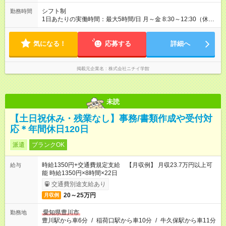
シフト制
勤務時間
1日あたりの実働時間：最大5時間/日 月～金 8:30～12:30（休憩
なし） 8:30～13:30（休憩なし） ※上記の時間で、月74時間・
週3～4日のシフト勤務 ※どちらの時間でも勤務可能な方のみ
気になる！
（シフトのため片方のみは不可です）
応募する
詳細へ
掲載元企業名
株式会社ニチイ学館
未読
【土日祝休み・残業なし】事務/書類作成や受付対
応＊年間休日120日
派遣
ブランクOK
時給1350円+交通費規定支給 【月収例】 月収23.7万円以上可
給与
能 時給1350円×8時間×22日
交通費別途支給あり
20～25万円
月収例
愛知県豊川市
勤務地
豊川駅から車6分
/
稲荷口駅から車10分
/
牛久保駅から車11分