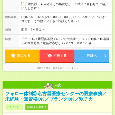
介護施設 ★自宅近くの施設など、ご希望に合わせてご紹介
いたします！
(1)07:00～16:00 (2)09:00～18:00 (3)17:00～09:00 ※ 上記は一
勤務時間
例です！その他シフトもご相談ください！
即日～2ヶ月以上
期間
日払いOK
/
履歴書不要
/
40～50代活躍中
/
シフト勤務
/
10名以
特徴
上の大量募集
/
電話対応なし
/
パソコンスキル不要
気になる！
応募する
詳細へ
掲載元企業名
株式会社ニッソーネット
未読
フォロー体制◎名古屋医療センターの医療事務／
未経験・無資格OK／ブランクOK／駅チカ
アルバイト
職種未経験OK