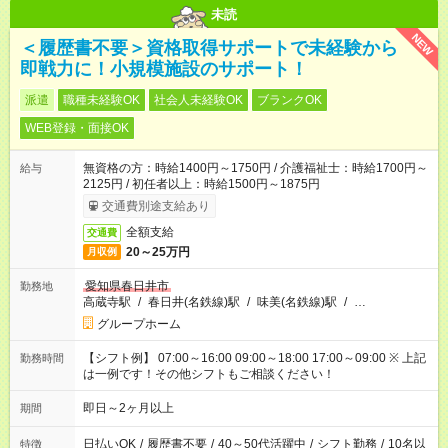
未読
NEW
＜履歴書不要＞資格取得サポートで未経験から
即戦力に！小規模施設のサポート！
派遣
職種未経験OK
社会人未経験OK
ブランクOK
WEB登録・面接OK
無資格の方：時給1400円～1750円 / 介護福祉士：時給1700円～
給与
2125円 / 初任者以上：時給1500円～1875円
交通費別途支給あり
全額支給
交通費
20～25万円
月収例
愛知県春日井市
勤務地
高蔵寺駅
/
春日井(名鉄線)駅
/
味美(名鉄線)駅
/
…
グループホーム
【シフト例】 07:00～16:00 09:00～18:00 17:00～09:00 ※ 上記
勤務時間
は一例です！その他シフトもご相談ください！
即日～2ヶ月以上
期間
日払いOK
/
履歴書不要
/
40～50代活躍中
/
シフト勤務
/
10名以
特徴