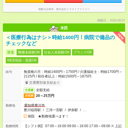
掲載元企業名
株式会社トラストファミリー
掲載日：2026.08.07
未読
NEW
＜医療行為はナシ＞時給1400円！病院で備品の
チェックなど
派遣
職種未経験OK
社会人未経験OK
ブランクOK
WEB登録・面接OK
無資格の方：時給1400円～1750円 / 介護福祉士：時給1700円～
給与
2125円 / 初任者以上：時給1500円～1875円
交通費別途支給あり
全額支給
交通費
20～25万円
月収例
愛知県豊川市
勤務地
豊川稲荷駅
/
三河一宮駅
/
伊奈駅
/
…
病院 ★勤務地選べます！
【シフト例】 07:00～16:00 09:00～18:00 17:00～09:00 ※ 上記
勤務時間