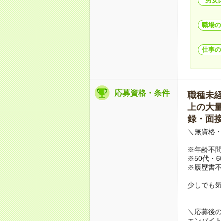
男女
職場の
仕事の
応募資格・条件
職種未経験
上の大量募
録・面接
＼無資格・
※年齢不
※50代・
※履歴書不
少しでも
＼応募後
エンバイ