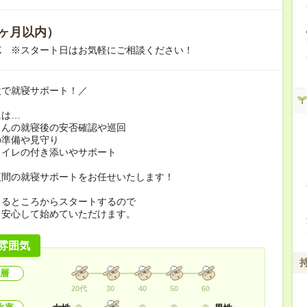
ヶ月以内）
K ※スタート日はお気軽にご相談ください！
設で就寝サポート！／
には…
さんの就寝後の安否確認や巡回
の準備や見守り
トイレの付き添いやサポート
夜間の就寝サポートをお任せいたします！
きるところからスタートするので
も安心して始めていただけます。
雰囲気
層
20代
30
40
50
60