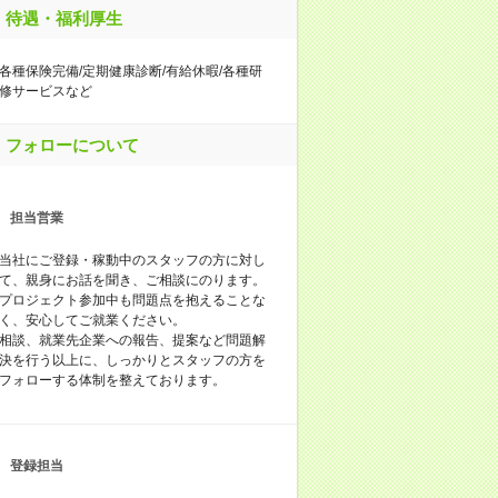
待遇・福利厚生
各種保険完備/定期健康診断/有給休暇/各種研
修サービスなど
フォローについて
担当営業
当社にご登録・稼動中のスタッフの方に対し
て、親身にお話を聞き、ご相談にのります。
プロジェクト参加中も問題点を抱えることな
く、安心してご就業ください。
相談、就業先企業への報告、提案など問題解
決を行う以上に、しっかりとスタッフの方を
フォローする体制を整えております。
登録担当