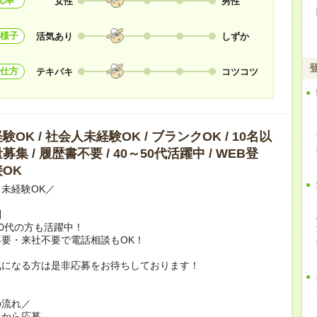
比率
女性
男性
様子
活気あり
しずか
仕方
テキパキ
コツコツ
OK / 社会人未経験OK / ブランクOK / 10名以
集 / 履歴書不要 / 40～50代活躍中 / WEB登
OK
未経験OK／
問
60代の方も活躍中！
要・来社不要で電話相談もOK！
気になる方は是非応募をお待ちしております！
の流れ／
トから応募