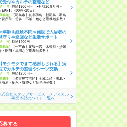
で受付やカルテの整理など
[給 与]
時給1300円～ ■月収20.8万円～
（日収1万400円×20日）
[勤務地]
【羽島市】岐阜羽島・新羽島・羽島
市役所前・竹鼻・不破一色など勤務地多数！
≪年齢＆経験不問≫施設で入居者の
見守りや巡回など生活サポート
[給 与]
時給1400円～
[勤務地]
【一宮市】尾張一宮・木曽川・妙興
寺・開明・黒田など勤務地多数！
【モクモクできて感謝もされる】病
院でカルテの整理やシーツ交換
[給 与]
時給1250円～
[勤務地]
【名古屋市港区】金城ふ頭・港北・
東海通・稲永・野跡など勤務地多数！
株式会社スタッフサービス メディカル
事業本部のバイト一覧へ
応募する