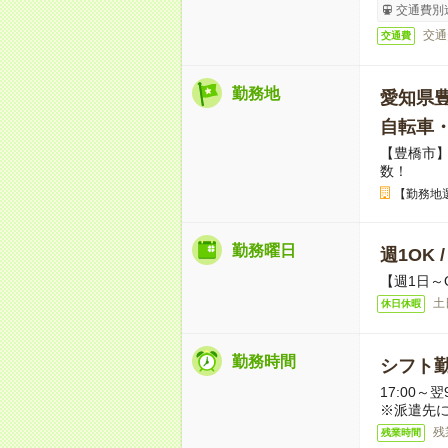
交通費別
交通
交通費
勤務地
愛知県
自転車
【豊橋市
数！
【勤務地
勤務曜日
週1OK 
【週1日～
土
休日休暇
勤務時間
シフト勤
17:00～翌9
※派遣先
残
残業時間