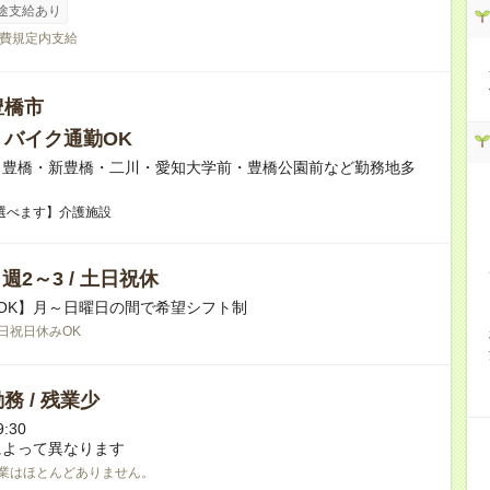
途支給あり
費規定内支給
豊橋市
・バイク通勤OK
】豊橋・新豊橋・二川・愛知大学前・豊橋公園前など勤務地多
選べます】介護施設
/ 週2～3 / 土日祝休
OK】月～日曜日の間で希望シフト制
日祝日休みOK
務 / 残業少
:30
によって異なります
業はほとんどありません。