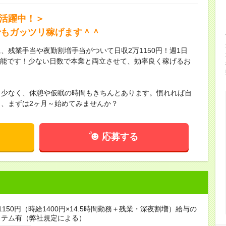
代活躍中！＞
でもガッツリ稼げます＾＾
、残業手当や夜勤割増手当がついて日収2万1150円！週1日
が可能です！少ない日数で本業と両立させて、効率良く稼げるお
も少なく、休憩や仮眠の時間もきちんとあります。慣れれば自
、まずは2ヶ月～始めてみませんか？
応募する
1150円（時給1400円×14.5時間勤務＋残業・深夜割増）給与の
ステム有（弊社規定による）