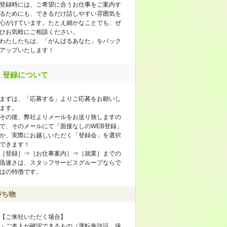
登録時には、ご希望に合うお仕事をご案内す
るためにも、できるだけ話しやすい雰囲気を
心がけています。たとえ細かなことでも、ぜ
ひお気軽にご相談ください。
わたしたちは、「がんばるあなた」をバック
アップいたします！
登録について
まずは、「応募する」よりご応募をお願いし
ます。
その後、弊社よりメールをお送り致しますの
で、そのメールにて「面接なしのWEB登録」
か、実際にお越しいただく「登録会」を選択
できます！
［登録］⇒［お仕事案内］⇒［就業］までの
迅速さは、スタッフサービスグループならで
はの特徴です。
持ち物
【ご来社いただく場合】
・ご本人が確認できるもの（運転免許証、保