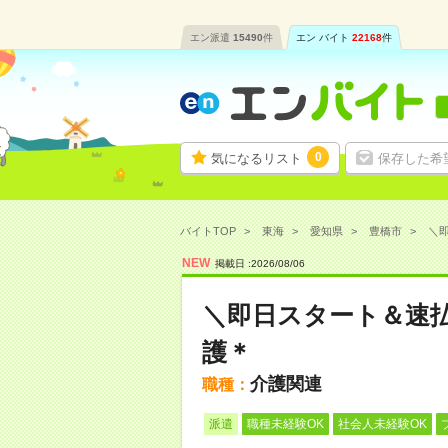
エン派遣
15490
件
エン バイト
22168
件
0
気になるリスト
保存した希
バイトTOP
東海
愛知県
豊橋市
＼即
NEW
掲載日 :
2026
/
08
/
06
＼即日スタート＆速払
護＊
介護関連
職種：
派遣
職種未経験OK
社会人未経験OK