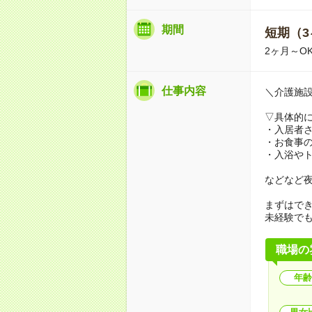
期間
短期（3
2ヶ月～O
仕事内容
＼介護施
▽具体的
・入居者
・お食事
・入浴や
などなど
まずはで
未経験で
職場の
年齢