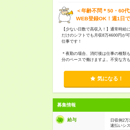
＜年齢不問＊50・60
WEB登録OK！週1日
【少ない日数で高収入！】通常時給に
だけのシフトでも月収8万4600円
仕事です！
＊夜勤の場合、消灯後は仕事の種類
分のペースで働けますよ。不安な方も
気になる！
募集情報
給与
日収例2万
速払いシ