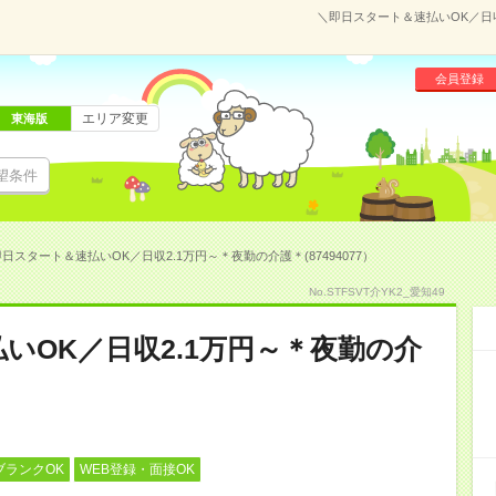
＼即日スタート＆速払いOK／日収
会員登録
エリア変更
東海版
望条件
日スタート＆速払いOK／日収2.1万円～＊夜勤の介護＊(87494077）
No.STFSVT介YK2_愛知49
いOK／日収2.1万円～＊夜勤の介
ブランクOK
WEB登録・面接OK