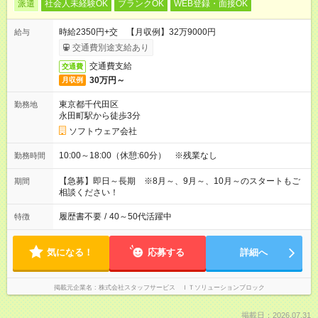
派遣
社会人未経験OK
ブランクOK
WEB登録・面接OK
時給2350円+交 【月収例】32万9000円
給与
交通費別途支給あり
交通費支給
交通費
30万円～
月収例
東京都千代田区
勤務地
永田町駅から徒歩3分
ソフトウェア会社
10:00～18:00（休憩:60分） ※残業なし
勤務時間
【急募】即日～長期 ※8月～、9月～、10月～のスタートもご
期間
相談ください！
履歴書不要
/
40～50代活躍中
特徴
気になる！
応募する
詳細へ
掲載元企業名
株式会社スタッフサービス ＩＴソリューションブロック
掲載日：2026.07.31