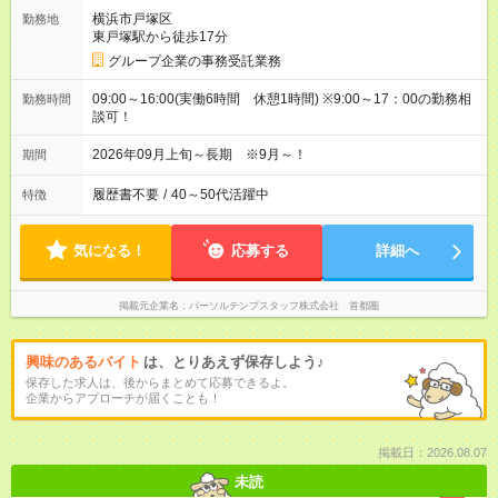
横浜市戸塚区
勤務地
東戸塚駅から徒歩17分
グループ企業の事務受託業務
09:00～16:00(実働6時間 休憩1時間) ※9:00～17：00の勤務相
勤務時間
談可！
2026年09月上旬～長期 ※9月～！
期間
履歴書不要
/
40～50代活躍中
特徴
気になる！
応募する
詳細へ
掲載元企業名
パーソルテンプスタッフ株式会社 首都圏
興味のあるバイト
は、とりあえず保存しよう♪
保存した求人は、後からまとめて応募できるよ。
企業からアプローチが届くことも！
掲載日：2026.08.07
未読