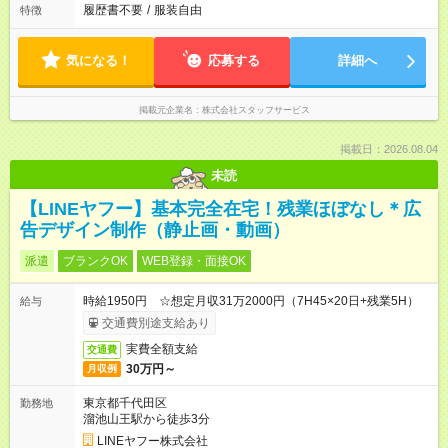
履歴書不要
/
服装自由
特徴
気になる！
応募する
詳細へ
掲載元企業名
株式会社スタッフサービス
掲載日：2026.08.04
未読
【LINEヤフー】基本完全在宅！残業ほぼなし＊広
告デザイン制作（静止画・動画）
派遣
ブランクOK
WEB登録・面接OK
時給1950円 ☆想定月収31万2000円（7H45×20日+残業5H）
給与
交通費別途支給あり
実費全額支給
交通費
30万円～
月収例
東京都千代田区
勤務地
溜池山王駅から徒歩3分
LINEヤフー株式会社