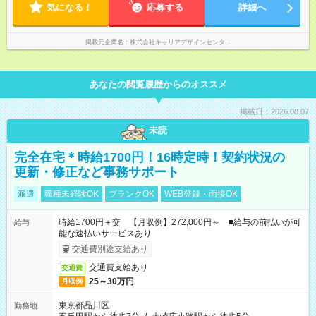
気になる！
応募する
詳細へ
掲載元企業名
株式会社キャリアデザインセンター
あなたの閲覧履歴からのオススメ
掲載日：2026.08.07
未読
完全在宅＊時給1700円！16時定時！契約状況の
更新・修正など事務サポート
派遣
職種未経験OK
ブランクOK
WEB登録・面接OK
時給1700円＋交 【月収例】272,000円～ ■給与の前払いが可
給与
能な速払いサービスあり
交通費別途支給あり
交通費支給あり
交通費
25～30万円
月収例
東京都品川区
勤務地