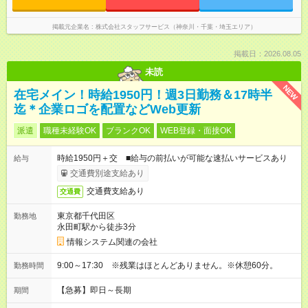
掲載元企業名
株式会社スタッフサービス（神奈川・千葉・埼玉エリア）
掲載日：2026.08.05
未読
NEW
在宅メイン！時給1950円！週3日勤務＆17時半
迄＊企業ロゴを配置などWeb更新
派遣
職種未経験OK
ブランクOK
WEB登録・面接OK
時給1950円＋交 ■給与の前払いが可能な速払いサービスあり
給与
交通費別途支給あり
交通費支給あり
交通費
東京都千代田区
勤務地
永田町駅から徒歩3分
情報システム関連の会社
9:00～17:30 ※残業はほとんどありません。※休憩60分。
勤務時間
【急募】即日～長期
期間