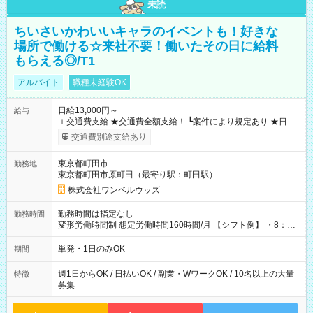
未読
ちいさいかわいいキャラのイベントも！好きな
場所で働ける☆来社不要！働いたその日に給料
もらえる◎/T1
アルバイト
職種未経験OK
日給13,000円～
給与
＋交通費支給 ★交通費全額支給！ ┗案件により規定あり ★日払
いOK！（規定あり） ┗働いたその日に現金GET♪ お仕事後はコ
交通費別途支給あり
ンビニATMから 日払い分を引き落とせます！ 【試用期間】試
用期間なし
東京都町田市
勤務地
東京都町田市原町田（最寄り駅：町田駅）
株式会社ワンベルウッズ
勤務時間は指定なし
勤務時間
変形労働時間制 想定労働時間160時間/月 【シフト例】 ・8：00
～21：00
単発・1日のみOK
期間
週1日からOK / 日払いOK / 副業・WワークOK / 10名以上の大量
特徴
募集