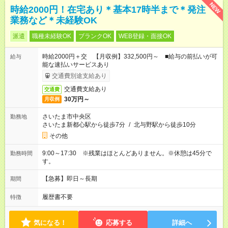
NEW
時給2000円！在宅あり＊基本17時半まで＊発注
業務など＊未経験OK
派遣
職種未経験OK
ブランクOK
WEB登録・面接OK
時給2000円＋交 【月収例】332,500円～ ■給与の前払いが可
給与
能な速払いサービスあり
交通費別途支給あり
交通費支給あり
交通費
30万円～
月収例
さいたま市中央区
勤務地
さいたま新都心駅から徒歩7分
/
北与野駅から徒歩10分
その他
9:00～17:30 ※残業はほとんどありません。※休憩は45分で
勤務時間
す。
【急募】即日～長期
期間
履歴書不要
特徴
気になる！
応募する
詳細へ