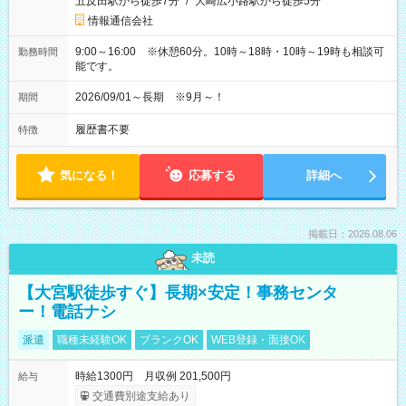
五反田駅から徒歩7分
/
大崎広小路駅から徒歩5分
情報通信会社
9:00～16:00 ※休憩60分。10時～18時・10時～19時も相談可
勤務時間
能です。
2026/09/01～長期 ※9月～！
期間
履歴書不要
特徴
気になる！
応募する
詳細へ
掲載日：2026.08.06
未読
【大宮駅徒歩すぐ】長期×安定！事務センタ
ー！電話ナシ
派遣
職種未経験OK
ブランクOK
WEB登録・面接OK
時給1300円 月収例 201,500円
給与
交通費別途支給あり