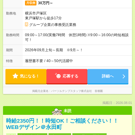
30万円～
月収例
横浜市戸塚区
勤務地
東戸塚駅から徒歩17分
グループ企業の事務受託業務
09:00～17:00(実働7時間 休憩1時間) ※9:00～16:00の時短相談
勤務時間
可！
2026年09月上旬～長期 ※9月～！
期間
履歴書不要
/
40～50代活躍中
特徴
気になる！
応募する
詳細へ
掲載元企業名
パーソルテンプスタッフ株式会社 首都圏
掲載日：2026.08.01
未読
時給2350円！！時短OK！ご相談ください！！
WEBデザイン＠永田町