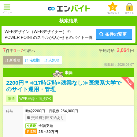
0
メニュー
気になる！
ログイン
検索結果
WEBデザイン（WEBデザイナー）の
条件の変更
POWER POINTのスキルが活かせるのバイト一覧
7
2,064
件中
1
～
7
件表示
平均時給:
円
新着順
時給順
人気順
掲載日：2026.08.07
未読
NEW
2200円＊≪17時定時×残業なし≫医療系大学で
のサイト運用・管理
派遣
WEB登録・面接OK
時給2200円 月収例 264,000円
給与
交通費別途支給あり
全額支給
交通費
25～30万円
月収例