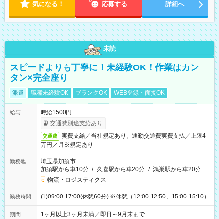
気になる！
応募する
詳細へ
未読
スピードよりも丁寧に！未経験OK！作業はカン
タン×完全座り
派遣
職種未経験OK
ブランクOK
WEB登録・面接OK
時給1500円
給与
交通費別途支給あり
実費支給／当社規定あり。通勤交通費実費支払／上限4
交通費
万円／月※規定あり
埼玉県加須市
勤務地
加須駅から車10分
/
久喜駅から車20分
/
鴻巣駅から車20分
物流・ロジスティクス
(1)09:00-17:00(休憩60分) ※休憩（12:00-12:50、15:00-15:10）
勤務時間
1ヶ月以上3ヶ月未満／即日～9月末まで
期間