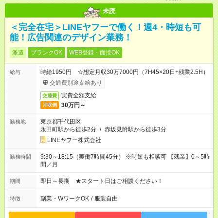
未読
＜完全在宅＞LINEヤフーで働く！週4・時短も可
能！広告関連のデザイン業務！
派遣
ブランクOK
WEB登録・面接OK
時給1950円 ☆想定月収30万7000円（7H45×20日+残業2.5H）
給与
交通費別途支給あり
実費全額支給
交通費
30万円～
月収例
東京都千代田区
勤務地
永田町駅から徒歩2分
/
赤坂見附駅から徒歩3分
LINEヤフー株式会社
9:30～18:15（実働7時間45分） ※時短も相談可 【残業】0～5時
勤務時間
間／月
即日～長期 ★スタート日はご相談ください！
期間
副業・WワークOK
/
服装自由
特徴