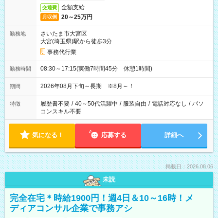
全額支給
交通費
20～25万円
月収例
さいたま市大宮区
勤務地
大宮(埼玉県)駅から徒歩3分
事務代行業
08:30～17:15(実働7時間45分 休憩1時間)
勤務時間
2026年08月下旬～長期 ※8月～！
期間
履歴書不要
/
40～50代活躍中
/
服装自由
/
電話対応なし
/
パソ
特徴
コンスキル不要
気になる！
応募する
詳細へ
掲載日：2026.08.06
未読
完全在宅＊時給1900円！週4日＆10～16時！メ
ディアコンサル企業で事務アシ