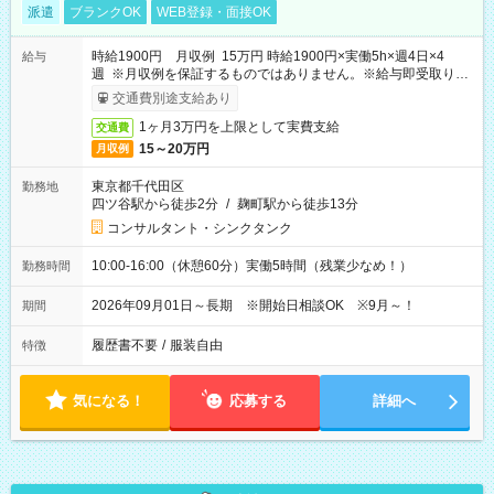
派遣
ブランクOK
WEB登録・面接OK
時給1900円 月収例 15万円 時給1900円×実働5h×週4日×4
給与
週 ※月収例を保証するものではありません。※給与即受取りサ
ービス利用可（利用条件有）
交通費別途支給あり
1ヶ月3万円を上限として実費支給
交通費
15～20万円
月収例
東京都千代田区
勤務地
四ツ谷駅から徒歩2分
/
麹町駅から徒歩13分
コンサルタント・シンクタンク
10:00-16:00（休憩60分）実働5時間（残業少なめ！）
勤務時間
2026年09月01日～長期 ※開始日相談OK ※9月～！
期間
履歴書不要
/
服装自由
特徴
気になる！
応募する
詳細へ