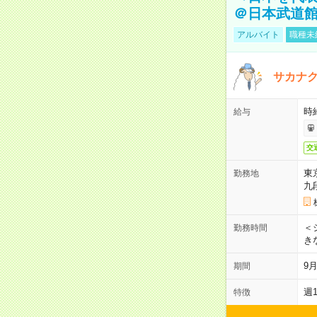
＠日本武道
アルバイト
職種未
サカナク
時
給与
交
東
勤務地
九
＜シ
勤務時間
き
9
期間
週
特徴