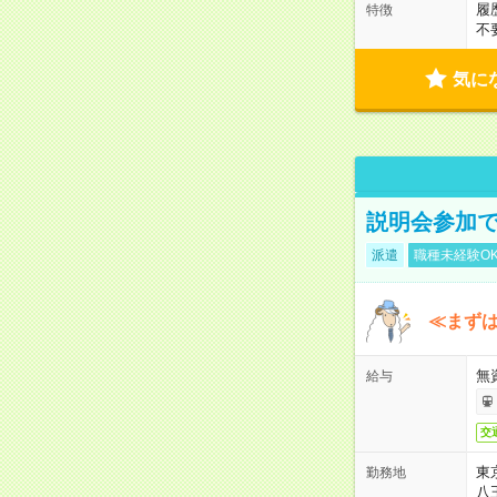
履
特徴
不
気に
説明会参加で
派遣
職種未経験O
≪まずは
無
給与
交
東
勤務地
八