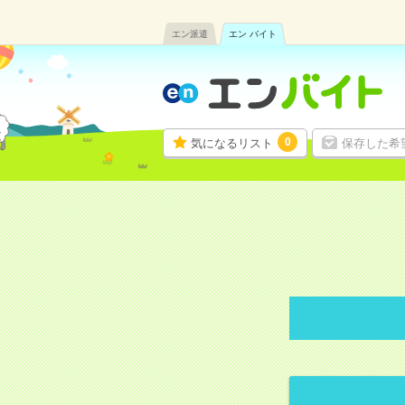
エン派遣
エン バイト
0
気になるリスト
保存した希