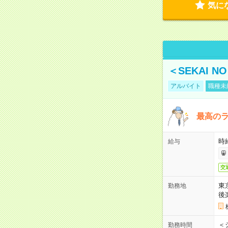
気に
＜SEKAI 
アルバイト
職種未
最高のラ
時
給与
交
東
勤務地
後
＜
勤務時間