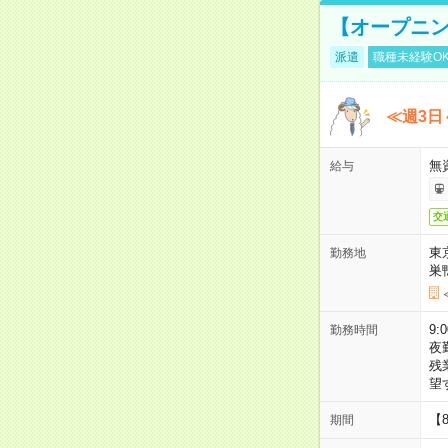
【オープニン
派遣
職種未経験O
≪週3日
無
給与
交
東
勤務地
巣
9:
勤務時間
夜
残
望
【
期間