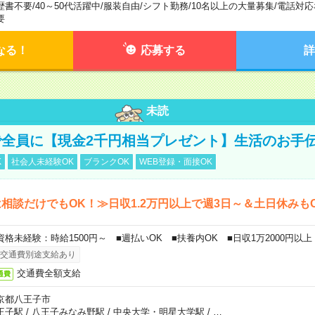
歴書不要
/
40～50代活躍中
/
服装自由
/
シフト勤務
/
10名以上の大量募集
/
電話対応
要
なる！
応募する
詳
未読
全員に【現金2千円相当プレゼント】生活のお手
K
社会人未経験OK
ブランクOK
WEB登録・面接OK
相談だけでもOK！≫日収1.2万円以上で週3日～＆土日休みも
資格未経験：時給1500円～ ■週払いOK ■扶養内OK ■日収1万2000円以上
交通費別途支給あり
交通費全額支給
通費
京都八王子市
王子駅
/
八王子みなみ野駅
/
中央大学・明星大学駅
/
…