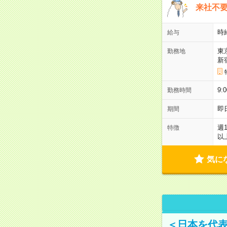
来社不要
時
給与
東
勤務地
新
9:
勤務時間
即
期間
週
特徴
以
気に
＜日本を代