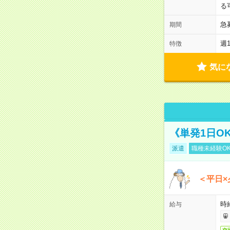
る
急
期間
週
特徴
気に
《単発1日O
派遣
職種未経験O
＜平日×
時給
給与