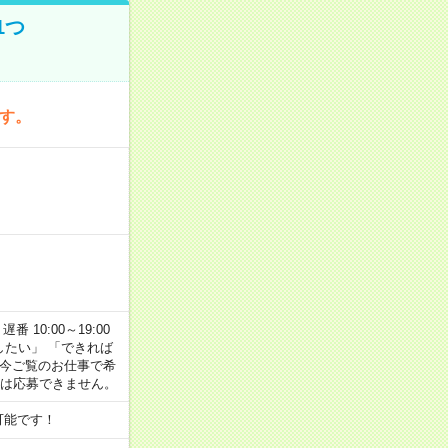
1つ
です。
番 10:00～19:00
がしたい」 「できれば
 今ご覧のお仕事で希
合は応募できません。
可能です！