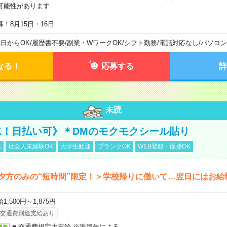
可能性があります
募！8月15日・16日
1日からOK
/
履歴書不要
/
副業・WワークOK
/
シフト勤務
/
電話対応なし
/
パソコン
なる！
応募する
詳
未読
K！日払い可》＊DMのモクモクシール貼り
K
社会人未経験OK
大学生歓迎
ブランクOK
WEB登録・面接OK
夕方のみの“短時間”限定！＞学校帰りに働いて…翌日にはお給
1,500円～1,875円
交通費別途支給あり
■ 交通費規定内支給 ※派遣先による