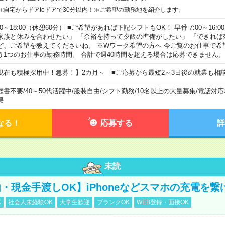
≪自宅からドアtoドアで30分以内！≫ご希望の勤務地を紹介します。
00～18:00（休憩60分） ■ご希望があれば下記シフトもOK！ 早番 7:00～16:00 遅
家族と休みを合わせたい」 「余裕を持って夕飯の準備がしたい」 「できれば
ど、ご希望を教えてくださいね。 ※Wワーク希望の方へ 今ご覧のお仕事で希
う1つのお仕事の勤務時間。 合計で週40時間を超える場合は応募できません。
現在も積極採用中！急募！】2カ月～ ■ご応募から最短2～3日後の就業も相
歴書不要
/
40～50代活躍中
/
服装自由
/
シフト勤務
/
10名以上の大量募集
/
電話対応
要
なる！
応募する
詳
未読
・現金手渡しOK】iPhoneなどスマホの充電を繋
K
社会人未経験OK
大学生歓迎
ブランクOK
WEB登録・面接OK