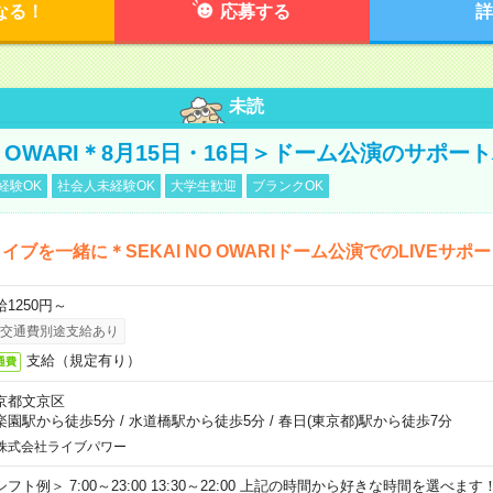
なる！
応募する
詳
未読
NO OWARI＊8月15日・16日＞ドーム公演のサポー
経験OK
社会人未経験OK
大学生歓迎
ブランクOK
イブを一緒に＊SEKAI NO OWARIドーム公演でのLIVEサポ
給1250円～
交通費別途支給あり
支給（規定有り）
通費
京都文京区
楽園駅から徒歩5分
/
水道橋駅から徒歩5分
/
春日(東京都)駅から徒歩7分
株式会社ライブパワー
シフト例＞ 7:00～23:00 13:30～22:00 上記の時間から好きな時間を選べま