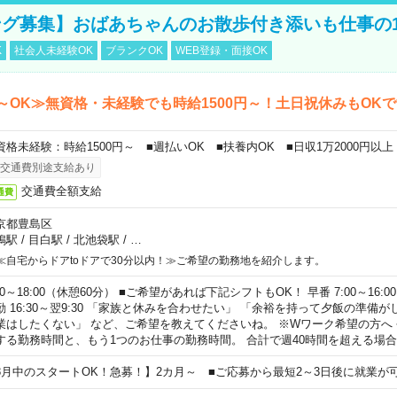
グ募集】おばあちゃんのお散歩付き添いも仕事の
K
社会人未経験OK
ブランクOK
WEB登録・面接OK
～OK≫無資格・未経験でも時給1500円～！土日祝休みもOK
資格未経験：時給1500円～ ■週払いOK ■扶養内OK ■日収1万2000円以上
交通費別途支給あり
交通費全額支給
通費
京都豊島区
鴨駅
/
目白駅
/
北池袋駅
/
…
≪自宅からドアtoドアで30分以内！≫ご希望の勤務地を紹介します。
00～18:00（休憩60分） ■ご希望があれば下記シフトもOK！ 早番 7:00～16:00 遅
勤 16:30～翌9:30 「家族と休みを合わせたい」 「余裕を持って夕飯の準備
業はしたくない」 など、ご希望を教えてくださいね。 ※Wワーク希望の方へ
する勤務時間と、もう1つのお仕事の勤務時間。 合計で週40時間を超える場
8月中のスタートOK！急募！】2カ月～ ■ご応募から最短2～3日後に就業が