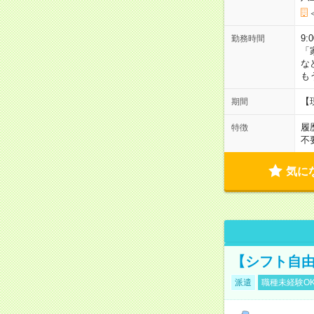
9:
勤務時間
「
な
も
【
期間
履
特徴
不
気に
【シフト自由
派遣
職種未経験O