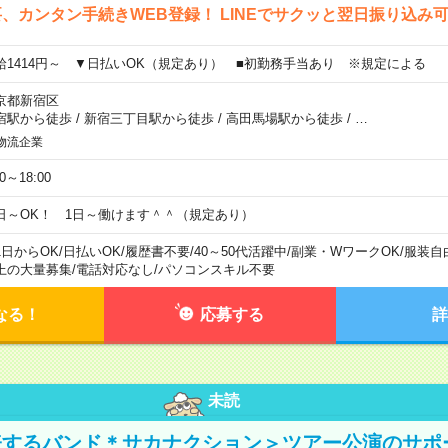
、カンタン手続きWEB登録！ LINEでサクッと翌日振り込み
給1414円～ ▼日払いOK（規定あり） ■初勤務手当あり ※規定による
京都新宿区
宿駅から徒歩
/
新宿三丁目駅から徒歩
/
高田馬場駅から徒歩
/
…
物流企業
00～18:00
日～OK！ 1日～働けます＾＾（規定あり）
1日からOK
/
日払いOK
/
履歴書不要
/
40～50代活躍中
/
副業・WワークOK
/
服装自
上の大量募集
/
電話対応なし
/
パソコンスキル不要
なる！
応募する
詳
未読
表するバンド＊サカナクション＞ツアー公演のサポ