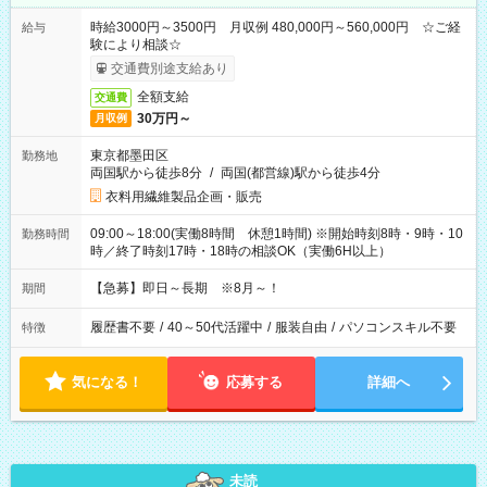
時給3000円～3500円 月収例 480,000円～560,000円 ☆ご経
給与
験により相談☆
交通費別途支給あり
全額支給
交通費
30万円～
月収例
東京都墨田区
勤務地
両国駅から徒歩8分
/
両国(都営線)駅から徒歩4分
衣料用繊維製品企画・販売
09:00～18:00(実働8時間 休憩1時間) ※開始時刻8時・9時・10
勤務時間
時／終了時刻17時・18時の相談OK（実働6H以上）
【急募】即日～長期 ※8月～！
期間
履歴書不要
/
40～50代活躍中
/
服装自由
/
パソコンスキル不要
特徴
気になる！
応募する
詳細へ
未読