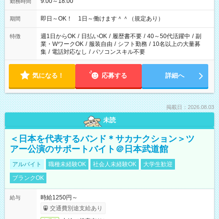
9:00～18:00
勤務時間
即日～OK！ 1日～働けます＾＾（規定あり）
期間
週1日からOK
/
日払いOK
/
履歴書不要
/
40～50代活躍中
/
副
特徴
業・WワークOK
/
服装自由
/
シフト勤務
/
10名以上の大量募
集
/
電話対応なし
/
パソコンスキル不要
気になる！
応募する
詳細へ
掲載日：2026.08.03
未読
＜日本を代表するバンド＊サカナクション＞ツ
アー公演のサポートバイト＠日本武道館
アルバイト
職種未経験OK
社会人未経験OK
大学生歓迎
ブランクOK
時給1250円～
給与
交通費別途支給あり