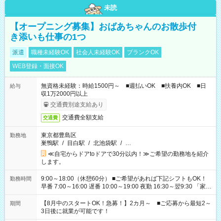
未読
【オープニング募集】おばあちゃんのお散歩付
き添いも仕事の1つ
派遣
職種未経験OK
社会人未経験OK
ブランクOK
WEB登録・面接OK
無資格未経験：時給1500円～ ■週払いOK ■扶養内OK ■日
給与
収1万2000円以上
交通費別途支給あり
交通費全額支給
交通費
東京都豊島区
勤務地
巣鴨駅
/
目白駅
/
北池袋駅
/
…
≪自宅からドアtoドアで30分以内！≫ご希望の勤務地を紹介
します。
9:00～18:00（休憩60分） ■ご希望があれば下記シフトもOK！
勤務時間
早番 7:00～16:00 遅番 10:00～19:00 夜勤 16:30～翌9:30 「家族
と休みを合わせたい」 「余裕を持って夕飯の準備がしたい」
「できれば残業はしたくない」 など、ご希望を教えてください
【8月中のスタートOK！急募！】2カ月～ ■ご応募から最短2～
期間
ね。 ※Wワーク希望の方へ 今ご覧のお仕事で希望する勤務時間
3日後に就業が可能です！
と、もう1つのお仕事の勤務時間。 合計で週40時間を超える場