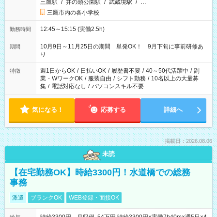
三鷹駅
/
井の頭公園駅
/
武蔵境駅
/
…
三鷹市内の各小学校
12:45～15:15 (実働2.5h)
勤務時間
10月9日～11月25日の期間 単発OK！ 9月下旬に事前研修あ
期間
り
週1日からOK
/
日払いOK
/
履歴書不要
/
40～50代活躍中
/
副
特徴
業・WワークOK
/
服装自由
/
シフト勤務
/
10名以上の大量募
集
/
電話対応なし
/
パソコンスキル不要
気になる！
応募する
詳細へ
掲載日：2026.08.06
未読
【在宅勤務OK】時給3300円！水道橋での総務
事務
派遣
ブランクOK
WEB登録・面接OK