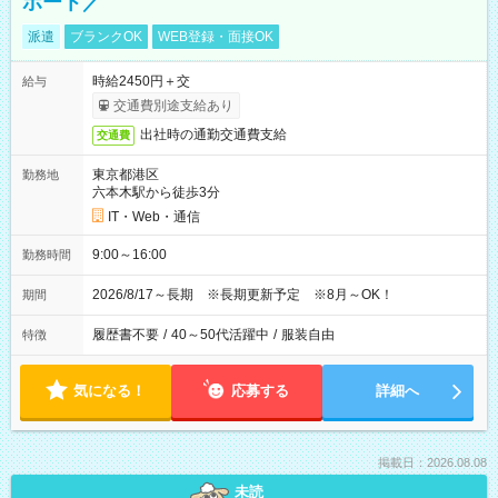
ポート／
派遣
ブランクOK
WEB登録・面接OK
時給2450円＋交
給与
交通費別途支給あり
出社時の通勤交通費支給
交通費
東京都港区
勤務地
六本木駅から徒歩3分
IT・Web・通信
9:00～16:00
勤務時間
2026/8/17～長期 ※長期更新予定 ※8月～OK！
期間
履歴書不要
/
40～50代活躍中
/
服装自由
特徴
気になる！
応募する
詳細へ
掲載日：2026.08.08
未読