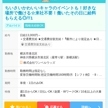
ちいさいかわいいキャラのイベントも！好きな
場所で働ける☆来社不要！働いたその日に給料
もらえる◎/T1
アルバイト
職種未経験OK
日給13,000円～
給与
＋交通費支給 ★交通費全額支給！ ┗案件により規定あり ★日払
いOK！（規定あり） ┗働いたその日に現金GET♪ お仕事後はコ
交通費別途支給あり
ンビニATMから 日払い分を引き落とせます！ 【試用期間】試
用期間なし
横浜市港北区
勤務地
神奈川県横浜市港北区（最寄り駅：新横浜駅）
株式会社ワンベルウッズ
勤務時間は指定なし
勤務時間
変形労働時間制 想定労働時間160時間/月 【シフト例】 ・8：00
～21：00
単発・1日のみOK
期間
週1日からOK / 日払いOK / 副業・WワークOK / 10名以上の大量
特徴
募集
気になる！
応募する
詳細へ