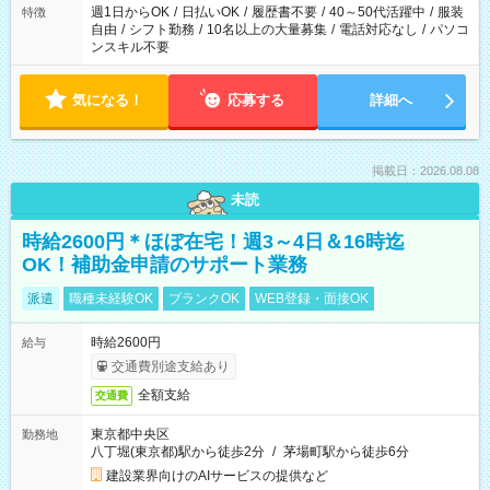
必要な場合も遠慮なくご相談ください。
週1日からOK
/
日払いOK
/
履歴書不要
/
40～50代活躍中
/
服装
特徴
自由
/
シフト勤務
/
10名以上の大量募集
/
電話対応なし
/
パソコ
ンスキル不要
気になる！
応募する
詳細へ
掲載日：2026.08.08
未読
時給2600円＊ほぼ在宅！週3～4日＆16時迄
OK！補助金申請のサポート業務
派遣
職種未経験OK
ブランクOK
WEB登録・面接OK
時給2600円
給与
交通費別途支給あり
全額支給
交通費
東京都中央区
勤務地
八丁堀(東京都)駅から徒歩2分
/
茅場町駅から徒歩6分
建設業界向けのAIサービスの提供など