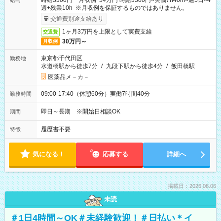
時給3300円 月収例 54万円 時給3300円×実働7h40m×週5日×4
給与
週+残業10h ※月収例を保証するものではありません。
交通費別途支給あり
1ヶ月3万円を上限として実費支給
交通費
30万円～
月収例
東京都千代田区
勤務地
水道橋駅から徒歩7分
/
九段下駅から徒歩4分
/
飯田橋駅
医薬品メ－カ－
09:00-17:40（休憩60分）実働7時間40分
勤務時間
即日～長期 ※開始日相談OK
期間
履歴書不要
特徴
気になる！
応募する
詳細へ
掲載日：2026.08.06
未読
＃1日4時間～OK＃未経験歓迎！＃日払い＊イ