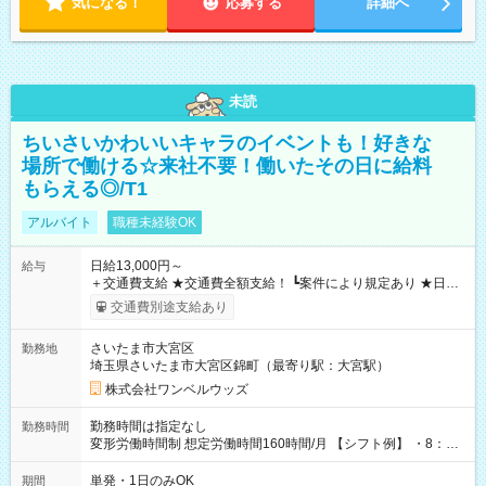
気になる！
応募する
詳細へ
未読
ちいさいかわいいキャラのイベントも！好きな
場所で働ける☆来社不要！働いたその日に給料
もらえる◎/T1
アルバイト
職種未経験OK
日給13,000円～
給与
＋交通費支給 ★交通費全額支給！ ┗案件により規定あり ★日払
いOK！（規定あり） ┗働いたその日に現金GET♪ お仕事後はコ
交通費別途支給あり
ンビニATMから 日払い分を引き落とせます！ 【試用期間】試
用期間なし
さいたま市大宮区
勤務地
埼玉県さいたま市大宮区錦町（最寄り駅：大宮駅）
株式会社ワンベルウッズ
勤務時間は指定なし
勤務時間
変形労働時間制 想定労働時間160時間/月 【シフト例】 ・8：00
～21：00
単発・1日のみOK
期間