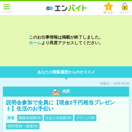
0
メニュー
気になる！
ログイン
このお仕事情報は掲載が終了しました。
ホーム
より再度アクセスしてください。
あなたの閲覧履歴からのオススメ
掲載日：2026.08.08
未読
説明会参加で全員に【現金2千円相当プレゼン
ト】生活のお手伝い
派遣
職種未経験OK
社会人未経験OK
ブランクOK
WEB登録・面接OK