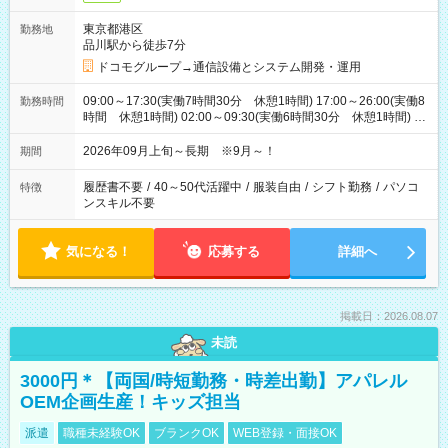
東京都港区
勤務地
品川駅から徒歩7分
ドコモグループ→通信設備とシステム開発・運用
09:00～17:30(実働7時間30分 休憩1時間) 17:00～26:00(実働8
勤務時間
時間 休憩1時間) 02:00～09:30(実働6時間30分 休憩1時間) ※
日勤は就業時間1/夜勤は就業時間2.3を連続で行って頂きます
2026年09月上旬～長期 ※9月～！
期間
履歴書不要
/
40～50代活躍中
/
服装自由
/
シフト勤務
/
パソコ
特徴
ンスキル不要
気になる！
応募する
詳細へ
掲載日：2026.08.07
未読
3000円＊【両国/時短勤務・時差出勤】アパレル
OEM企画生産！キッズ担当
派遣
職種未経験OK
ブランクOK
WEB登録・面接OK