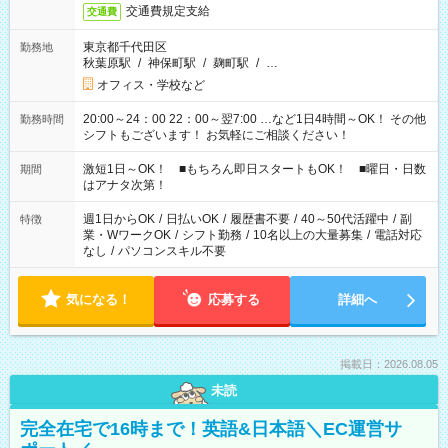
交通費規定支給
交通費
東京都千代田区
勤務地
秋葉原駅
/
神保町駅
/
麹町駅
/
…
オフィス・学校など
20:00～24：00 22：00～翌7:00 …など1日4時間～OK！ その他
勤務時間
シフトもございます！ お気軽にご相談ください！
激短1日～OK！ ■もちろん即日スタートもOK！ ■曜日・日数
期間
はアナタ次第！
週1日からOK
/
日払いOK
/
履歴書不要
/
40～50代活躍中
/
副
特徴
業・WワークOK
/
シフト勤務
/
10名以上の大量募集
/
電話対応
なし
/
パソコンスキル不要
気になる！
応募する
詳細へ
掲載日：2026.08.05
未読
完全在宅で16時まで！英語&日本語＼EC運営サ