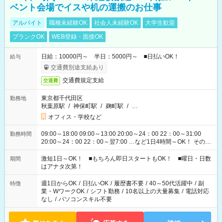
ベント会場でイスや机の運搬のお仕事
アルバイト
職種未経験OK
社会人未経験OK
大学生歓迎
ブランクOK
WEB登録・面接OK
日給：10000円～ 半日：5000円～ ■日払いOK！
給与
交通費別途支給あり
交通費規定支給
交通費
東京都千代田区
勤務地
秋葉原駅
/
神保町駅
/
麹町駅
/
…
オフィス・学校など
09:00～18:00 09:00～13:00 20:00～24：00 22：00～31:00
勤務時間
20:00～24：00 22：00～翌7:00 …など1日4時間～OK！ その他
シフトもございます！ お気軽にご相談ください！
激短1日～OK！ ■もちろん即日スタートもOK！ ■曜日・日数
期間
はアナタ次第！
週1日からOK
/
日払いOK
/
履歴書不要
/
40～50代活躍中
/
副
特徴
業・WワークOK
/
シフト勤務
/
10名以上の大量募集
/
電話対応
なし
/
パソコンスキル不要