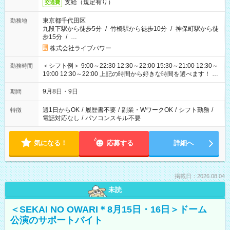
支給（規定有り）
交通費
東京都千代田区
勤務地
九段下駅から徒歩5分
/
竹橋駅から徒歩10分
/
神保町駅から徒
歩15分
/
…
株式会社ライブパワー
＜シフト例＞ 9:00～22:30 12:30～22:00 15:30～21:00 12:30～
勤務時間
19:00 12:30～22:00 上記の時間から好きな時間を選べます！ ※
時間は変更となる可能性があります
9月8日・9日
期間
週1日からOK
/
履歴書不要
/
副業・WワークOK
/
シフト勤務
/
特徴
電話対応なし
/
パソコンスキル不要
気になる！
応募する
詳細へ
掲載日：2026.08.04
未読
＜SEKAI NO OWARI＊8月15日・16日＞ドーム
公演のサポートバイト