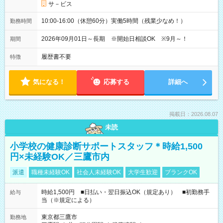
サ－ビス
10:00-16:00（休憩60分）実働5時間（残業少なめ！）
勤務時間
2026年09月01日～長期 ※開始日相談OK ※9月～！
期間
履歴書不要
特徴
気になる！
応募する
詳細へ
掲載日：2026.08.07
未読
小学校の健康診断サポートスタッフ＊時給1,500
円×未経験OK／三鷹市内
派遣
職種未経験OK
社会人未経験OK
大学生歓迎
ブランクOK
時給1,500円 ■日払い・翌日振込OK（規定あり） ■初勤務手
給与
当（※規定による）
東京都三鷹市
勤務地