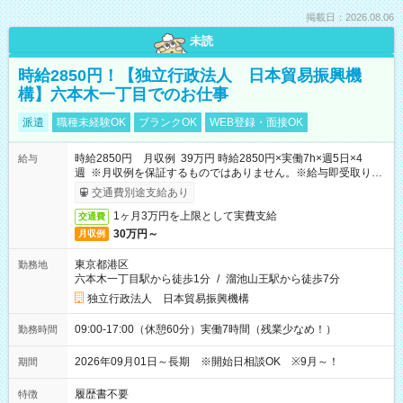
掲載日：2026.08.06
未読
時給2850円！【独立行政法人 日本貿易振興機
構】六本木一丁目でのお仕事
派遣
職種未経験OK
ブランクOK
WEB登録・面接OK
時給2850円 月収例 39万円 時給2850円×実働7h×週5日×4
給与
週 ※月収例を保証するものではありません。※給与即受取りサ
ービス利用可（利用条件有）
交通費別途支給あり
1ヶ月3万円を上限として実費支給
交通費
30万円～
月収例
東京都港区
勤務地
六本木一丁目駅から徒歩1分
/
溜池山王駅から徒歩7分
独立行政法人 日本貿易振興機構
09:00-17:00（休憩60分）実働7時間（残業少なめ！）
勤務時間
2026年09月01日～長期 ※開始日相談OK ※9月～！
期間
履歴書不要
特徴