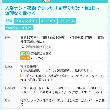
入浴ナシ＊夜勤でゆったり見守りだけ＊週1日～
無理なく働ける
派遣
社会人未経験OK
大学生歓迎
ブランクOK
WEB登録・面接OK
日収3.2万円～（日勤時給1800円） ■月収例25.9万円～（夜勤
給与
月8回勤務の場合）
交通費別途支給あり
交通費全額支給
交通費
20～25万円
月収例
東京都板橋区
勤務地
板橋区役所前駅
/
ときわ台(東京都)駅
/
板橋本町駅
/
…
＜選べる勤務地＞介護施設や病院 ※ご自宅の近くなど、お
好きな場所を選べます！
＜例＞ 夜勤（例） 16：00～翌9：00 16：30～翌9：30 17：00
勤務時間
～翌10：00 ※勤務時間は施設によって異なります 「土日祝は休
みたい」 「しっかり稼ぎたい」 「もう少し遅い時間から始めた
い」など ご希望にあったお仕事をご案内いたします。 ※未経験
短期2ヵ月～のお仕事です。開始日はご相談ください！ ★急募
期間
の方の場合は1～2ヶ月間は日中での仕事を経験いただき、 お
です！
仕事に慣れてからの夜勤になります。 ★家庭の都合でお休みが