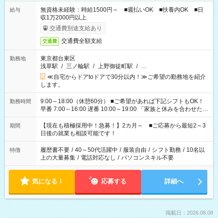
無資格未経験：時給1500円～ ■週払いOK ■扶養内OK ■日
給与
収1万2000円以上
交通費別途支給あり
交通費全額支給
交通費
東京都台東区
勤務地
浅草駅
/
三ノ輪駅
/
上野御徒町駅
/
…
≪自宅からドアtoドアで30分以内！≫ご希望の勤務地を紹介
します。
9:00～18:00（休憩60分） ■ご希望があれば下記シフトもOK！
勤務時間
早番 7:00～16:00 遅番 10:00～19:00 「家族と休みを合わせた
い」 「余裕を持って夕飯の準備がしたい」 「できれば残業はし
たくない」 など、ご希望を教えてくださいね。 ※Wワーク希望
【現在も積極採用中！急募！】2カ月～ ■ご応募から最短2～3
期間
の方へ 今ご覧のお仕事で希望する勤務時間と、もう1つのお仕事
日後の就業も相談可能です！
の勤務時間。 合計で週40時間を超える場合は応募できません。
履歴書不要
/
40～50代活躍中
/
服装自由
/
シフト勤務
/
10名以
特徴
上の大量募集
/
電話対応なし
/
パソコンスキル不要
気になる！
応募する
詳細へ
掲載日：2026.08.08