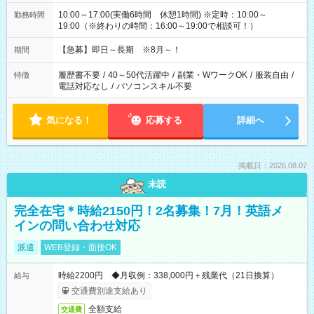
10:00～17:00(実働6時間 休憩1時間) ※定時：10:00～
勤務時間
19:00（※終わりの時間：16:00～19:00で相談可！）
【急募】即日～長期 ※8月～！
期間
履歴書不要
/
40～50代活躍中
/
副業・WワークOK
/
服装自由
/
特徴
電話対応なし
/
パソコンスキル不要
気になる！
応募する
詳細へ
掲載日：2026.08.07
未読
完全在宅＊時給2150円！2名募集！7月！英語メ
インの問い合わせ対応
派遣
WEB登録・面接OK
時給2200円 ◆月収例：338,000円＋残業代（21日換算）
給与
交通費別途支給あり
全額支給
交通費