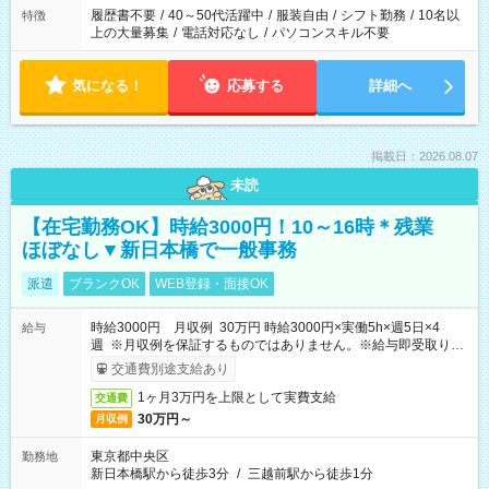
合は応募できません。
履歴書不要
/
40～50代活躍中
/
服装自由
/
シフト勤務
/
10名以
特徴
上の大量募集
/
電話対応なし
/
パソコンスキル不要
気になる！
応募する
詳細へ
掲載日：2026.08.07
未読
【在宅勤務OK】時給3000円！10～16時＊残業
ほぼなし▼新日本橋で一般事務
派遣
ブランクOK
WEB登録・面接OK
時給3000円 月収例 30万円 時給3000円×実働5h×週5日×4
給与
週 ※月収例を保証するものではありません。※給与即受取りサ
ービス利用可（利用条件有）
交通費別途支給あり
1ヶ月3万円を上限として実費支給
交通費
30万円～
月収例
東京都中央区
勤務地
新日本橋駅から徒歩3分
/
三越前駅から徒歩1分