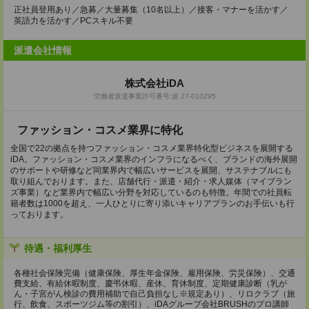
正社員登用あり／急募／大量募集（10名以上）／接客・マナーを活かす／
英語力を活かす／PCスキル不要
派遣会社情報
株式会社iDA
労働者派遣事業許可番号:派 27-010295
ファッション・コスメ業界に特化
全国で22の拠点を持つファッション・コスメ業界特化型ビジネスを展開する
iDA。ファッション・コスメ業界のインフラになるべく、ブランドの海外展開
のサポートや研修など同業界内で幅広いサービスを展開、サステナブルにも
取り組んでおります。また、店舗代行・派遣・紹介・求人媒体（マイブラン
ズ事業）など業界内で幅広い分野を対応しているのも特徴。年間での社員転
籍者数は1000を超え、一人ひとりに寄り添いキャリアプランのお手伝いも行
っております。
待遇・福利厚生
各種社会保険完備（健康保険、厚生年金保険、雇用保険、労災保険）、交通
費支給、有給休暇制度、慶弔休暇、産休、育休制度、定期健康診断（乳が
ん・子宮がん検診の費用補助で自己負担なし※規定あり）、リロクラブ（旅
行、飲食、スポーツジム等の割引）、iDAグループ会社BRUSHのプロ講師