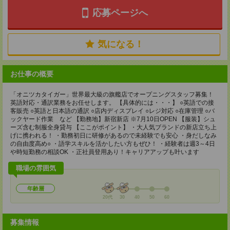
応募ページへ
気になる！
お仕事の概要
「オニツカタイガー」世界最大級の旗艦店でオープニングスタッフ募集！
英語対応・通訳業務をお任せします。 【具体的には・・・】 ○英語での接
客販売 ○英語と日本語の通訳 ○店内ディスプレイ ○レジ対応 ○在庫管理 ○バ
ックヤード作業 など 【勤務地】新宿新店 ※7月10日OPEN 【服装】シュ
ーズ含む制服全身貸与 【ここがポイント】 ・大人気ブランドの新店立ち上
げに携われる！ ・勤務初日に研修があるので未経験でも安心 ・身だしなみ
の自由度高め○ ・語学スキルを活かしたい方もぜひ！ ・経験者は週3～4日
や時短勤務の相談OK ・正社員登用あり！キャリアアップも叶います
職場の雰囲気
年齢層
20代
30
40
50
60
募集情報