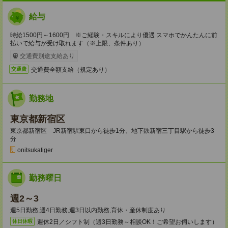
給与
時給1500円～1600円 ※ご経験・スキルにより優遇 スマホでかんたんに前
払いで給与が受け取れます（※上限、条件あり）
交通費別途支給あり
交通費全額支給（規定あり）
交通費
勤務地
東京都新宿区
東京都新宿区 JR新宿駅東口から徒歩1分、地下鉄新宿三丁目駅から徒歩3
分
onitsukatiger
勤務曜日
週2～3
週5日勤務,週4日勤務,週3日以内勤務,育休・産休制度あり
週休2日／シフト制（週3日勤務～相談OK！ご希望お伺いします）
休日休暇