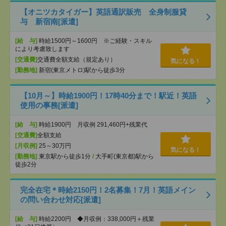
【オニツカタイガー】英語通訳販売 全身制服貸
与 新宿南[派遣]
[給 与]
時給1500円～1600円 ※ご経験・スキル
により考慮致します
[交通費]
交通費全額支給（規定あり）
気になる！
[勤務地]
新宿(東京メトロ)駅から徒歩3分
【10月～】時給1900円！17時40分まで！駅近！英語
使用の事務[派遣]
[給 与]
時給1900円 月収例 291,460円+残業代
[交通費]
全額支給
[月収例]
25～30万円
気になる！
[勤務地]
東京駅から徒歩1分
/
大手町(東京都)駅から
徒歩2分
完全在宅＊時給2150円！2名募集！7月！英語メイン
の問い合わせ対応[派遣]
[給 与]
時給2200円 ◆月収例：338,000円＋残業