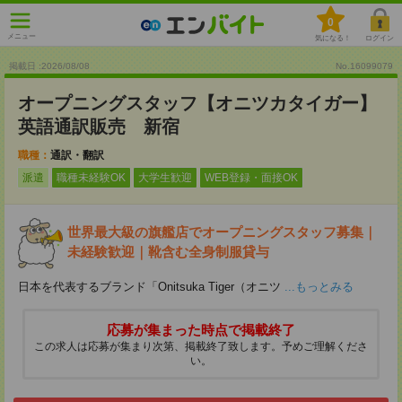
0
メニュー
気になる！
ログイン
掲載日 :2026
/
08
/
08
No.16099079
オープニングスタッフ【オニツカタイガー】
英語通訳販売 新宿
職種：
通訳・翻訳
派遣
職種未経験OK
大学生歓迎
WEB登録・面接OK
世界最大級の旗艦店でオープニングスタッフ募集｜
未経験歓迎｜靴含む全身制服貸与
日本を代表するブランド「Onitsuka Tiger（オニツ
...もっとみる
応募が集まった時点で掲載終了
この求人は応募が集まり次第、掲載終了致します。予めご理解くださ
い。