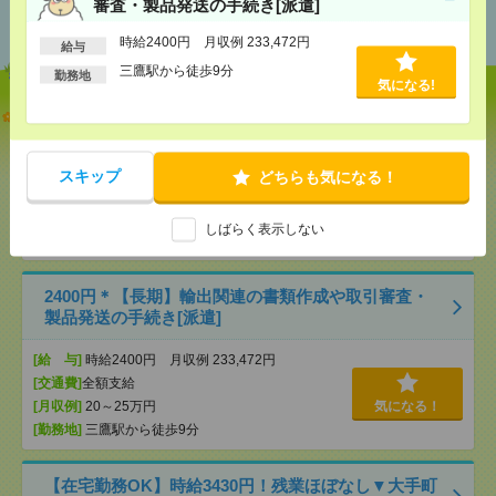
審査・製品発送の手続き[派遣]
おすすめ
時給2400円 月収例 233,472円
給与
三鷹駅から徒歩9分
勤務地
気になる!
【オープニング募集】おばあちゃんのお散歩付き添
いも仕事の1つ[派遣]
スキップ
どちらも気になる！
[給 与]
無資格未経験：時給1500円～ ■週払い
OK ■扶養内OK ■日収1万2000円以上
[交通費]
交通費全額支給
気になる！
しばらく表示しない
[勤務地]
巣鴨駅
/
目白駅
/
北池袋駅
/
…
2400円＊【長期】輸出関連の書類作成や取引審査・
製品発送の手続き[派遣]
[給 与]
時給2400円 月収例 233,472円
[交通費]
全額支給
[月収例]
20～25万円
気になる！
[勤務地]
三鷹駅から徒歩9分
【在宅勤務OK】時給3430円！残業ほぼなし▼大手町