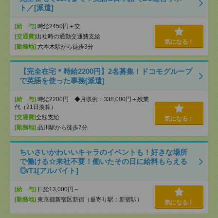
ト／[派遣]
[給 与]
時給2450円＋交
[交通費]
出社時の通勤交通費支給
気になる！
[勤務地]
六本木駅から徒歩3分
【完全在宅＊時給2200円】2名募集！ドコモグループ
で英語を使った事務[派遣]
[給 与]
時給2200円 ◆月収例：338,000円＋残業
代（21日換算）
[交通費]
全額支給
気になる！
[勤務地]
品川駅から徒歩7分
ちいさいかわいいキャラのイベントも！好きな場所
で働ける☆来社不要！働いたその日に給料もらえる
◎/T1[アルバイト]
[給 与]
日給13,000円～
[勤務地]
東京都新宿区新宿（最寄り駅：新宿駅）
気になる！