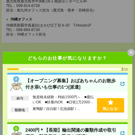
鹿児島県鹿児島市中央町18-1 南国センタービル4F
TEL：099-814-8739
担当：南九州オフィス担当（鹿児島・熊本・宮崎担当）
沖縄オフィス
沖縄県那覇市真嘉比(まかび)1丁目 6-20 T-House1F
TEL：098-894-8739
担当：沖縄オフィス担当
×
どちらのお仕事が気になりますか？
応募ページへ
1
/10
【オープニング募集】おばあちゃんのお散歩
付き添いも仕事の1つ[派遣]
気になる！
無資格未経験：時給1500円～ ■週払
給与
いOK ■扶養内OK ■日収1万2000円
以上
巣鴨駅 / 目白駅 / 北池袋駅 / …
気になる!
勤務地
シェア
ツイート
ブックマーク
2400円＊【長期】輸出関連の書類作成や取引
あなたの閲覧履歴からの