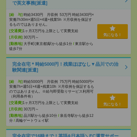
で英文事務[派遣]
[給 与]
時給3430円 月収例 53万円 時給3430円×
実働7h30m×週5日×4週+残業5h ※月収例を保証す
るものではありません。
[交通費]
1ヶ月3万円を上限として実費支給
気になる！
[月収例]
30万円～
[勤務地]
大手町(東京都)駅から徒歩1分
/
東京駅から
徒歩7分
完全在宅＊時給5000円！残業ほぼなし▼品川での治
験関連[派遣]
[給 与]
時給5000円 月収例 75万円 時給5000円×
実働7h×週5日×4週+残業10h ※月収例を保証するも
のではありません。※給与即受取りサービス利用可
（利用条件有）
[交通費]
1ヶ月3万円を上限として実費支給
気になる！
[月収例]
30万円～
[勤務地]
品川駅から徒歩10分
/
泉岳寺駅から徒歩12
分
/
高輪ゲートウェイ駅
完全在宅で16時まで！英語&日本語＼EC運営サポー