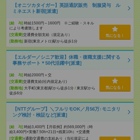
【オニツカタイガー】英語通訳販売 制服貸与 ル
ミネエスト新宿[派遣]
[給 与]
時給1500円～1600円 ※ご経験・スキル
により考慮致します
[交通費]
交通費全額支給（規定あり）
気になる！
[勤務地]
新宿(東京メトロ)駅から徒歩1分
【エルダー／シニア歓迎】休職・復職支援に関する
事務サポート＊50代活躍中[派遣]
[給 与]
時給2000円＋交
[交通費]
交通費支給(社内規定あり)
気になる！
[勤務地]
大手町(東京都)駅から徒歩1分
/
東京駅から
徒歩6分
【NTTグループ】＼フルリモOK／月56万↑モニタリ
ング検討・検証など[派遣]
[給 与]
時給3,400円【月収例】約569,000円（時
給3,400円×実働7.50h×21日+残業10h）+交通費
[交通費]
○通勤交通費の支給あり（当社規定によ