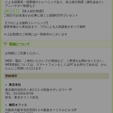
による就業前・就業後のトレーニングあり、友人紹介制度（謝礼金あり）、
アンバサダー制度など
【友人紹介制度】
ポイント！
ご紹介のお友達がお仕事に就くと総額6万円プレゼント
【プロによる無料トレーニング】
接客研修から英会話まで、プロによる人気講座がすべて無料
※上記制度のご利用には一部条件がございます
登録について
お気軽にご応募ください。
WEB・電話・ご来社いただいての登録など、ご希望をお聞かせください。
WEB登録については、スマートフォンもしくはPCをお持ちであれば、かん
たんにご利用いただけます。
登録場所
東京本社
東京都渋谷区代々木2-2-1 小田急サザンタワー 7F
TEL：03-5354-8739
担当：東京オフィス担当
梅田オフィス
大阪府大阪市北区芝田1-1-4 阪急ターミナルビル 12F