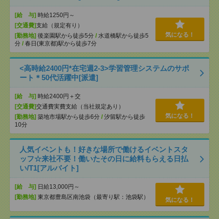
[給 与]
時給1250円～
[交通費]
支給（規定有り）
気になる！
[勤務地]
後楽園駅から徒歩5分
/
水道橋駅から徒歩5
分
/
春日(東京都)駅から徒歩7分
<高時給2400円*在宅週2-3>学習管理システムのサポ
ート＊50代活躍中[派遣]
[給 与]
時給2400円＋交
[交通費]
交通費実費支給（当社規定あり）
気になる！
[勤務地]
築地市場駅から徒歩6分
/
汐留駅から徒歩
10分
人気イベントも！好きな場所で働けるイベントスタ
ッフ☆来社不要！働いたその日に給料もらえる日払
い/T1[アルバイト]
[給 与]
日給13,000円～
[勤務地]
東京都豊島区南池袋（最寄り駅：池袋駅）
気になる！