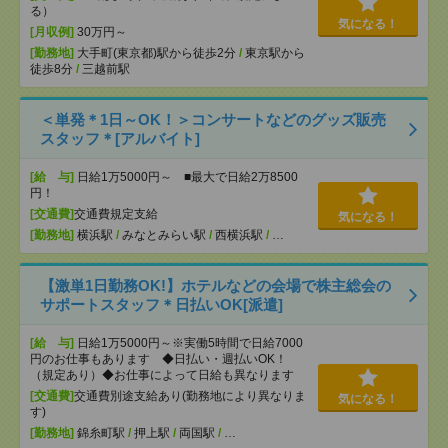
る）
気になる！
[月収例]
30万円～
[勤務地]
大手町(東京都)駅から徒歩2分
/
東京駅から
徒歩8分
/
三越前駅
＜単発＊1日～OK！＞コンサートなどのグッズ販売
スタッフ＊[アルバイト]
[給 与]
日給1万5000円～ ■最大で日給2万8500
円！
[交通費]
交通費規定支給
気になる！
[勤務地]
横浜駅
/
みなとみらい駅
/
西横浜駅
/
…
【激単1日勤務OK!】ホテルなどの会場で株主総会の
サポートスタッフ＊日払いOK[派遣]
[給 与]
日給1万5000円～※実働5時間で日給7000
円のお仕事もあります ◆日払い・週払いOK！
（規定あり）◆お仕事によって日給も異なります
[交通費]
交通費別途支給あり(勤務地により異なりま
気になる！
す)
[勤務地]
錦糸町駅
/
押上駅
/
両国駅
/
…