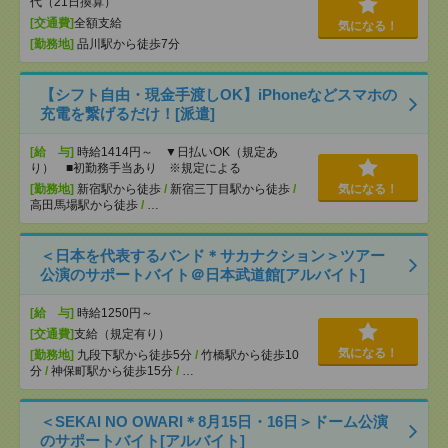
代（21日換算）
[交通費]
全額支給
気になる！
[勤務地]
品川駅から徒歩7分
【シフト自由・現金手渡しOK】iPhoneなどスマホの
充電を繋げるだけ！[派遣]
[給 与]
時給1414円～ ▼日払いOK（規定あ
り） ■初勤務手当あり ※規定による
[勤務地]
新宿駅から徒歩
/
新宿三丁目駅から徒歩
/
気になる！
高田馬場駅から徒歩
/
…
＜日本を代表するバンド＊サカナクション＞ツアー
公演のサポートバイト＠日本武道館[アルバイト]
[給 与]
時給1250円～
[交通費]
支給（規定有り）
気になる！
[勤務地]
九段下駅から徒歩5分
/
竹橋駅から徒歩10
分
/
神保町駅から徒歩15分
/
…
＜SEKAI NO OWARI＊8月15日・16日＞ドーム公演
のサポートバイト[アルバイト]