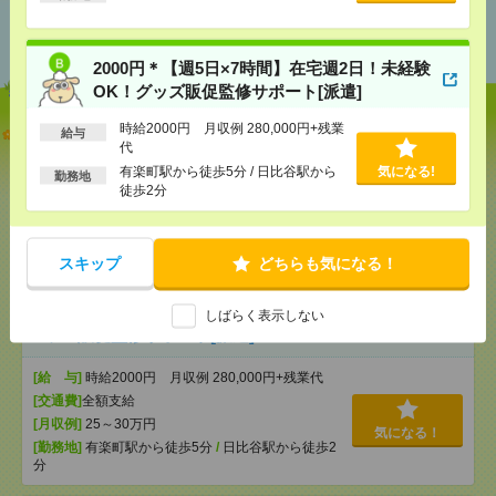
あなたの閲覧履歴からの
おすすめ
2000円＊【週5日×7時間】在宅週2日！未経験
OK！グッズ販促監修サポート[派遣]
時給2000円 月収例 280,000円+残業
【オープニング募集】おばあちゃんのお散歩付き添
給与
代
いも仕事の1つ[派遣]
有楽町駅から徒歩5分 / 日比谷駅から
気になる!
勤務地
徒歩2分
[給 与]
無資格未経験：時給1500円～ ■週払い
OK ■扶養内OK ■日収1万2000円以上
[交通費]
交通費全額支給
気になる！
[勤務地]
巣鴨駅
/
目白駅
/
北池袋駅
/
…
スキップ
どちらも気になる！
2000円＊【週5日×7時間】在宅週2日！未経験OK！グ
しばらく表示しない
ッズ販促監修サポート[派遣]
[給 与]
時給2000円 月収例 280,000円+残業代
[交通費]
全額支給
[月収例]
25～30万円
気になる！
[勤務地]
有楽町駅から徒歩5分
/
日比谷駅から徒歩2
分