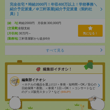
完全在宅＊時給2000円！年収400万以上！学校事務＼
紹介予定派遣／＠三軒茶屋[紹介予定派遣（契約社
員）]
[給 与]
時給2000円 月収例 300,000円
[交通費]
全額支給
[月収例]
30万円～
気になる！
[勤務地]
三軒茶屋駅から徒歩6分
すべて見る
編集部イチオシ
＜ホテルの備品を運ぶだけ＞単発・短時間～OK／安心の
日給保障＊夜勤、＜単発＊1日～OK！＞コンサートなど
のグッズ販売スタッフ＊など
(8/6UP!)