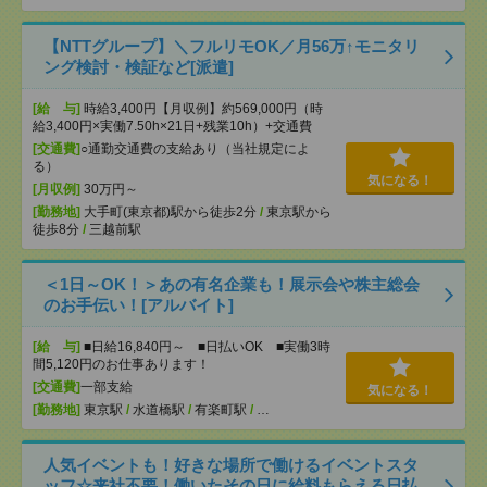
【NTTグループ】＼フルリモOK／月56万↑モニタリ
ング検討・検証など[派遣]
[給 与]
時給3,400円【月収例】約569,000円（時
給3,400円×実働7.50h×21日+残業10h）+交通費
[交通費]
○通勤交通費の支給あり（当社規定によ
る）
気になる！
[月収例]
30万円～
[勤務地]
大手町(東京都)駅から徒歩2分
/
東京駅から
徒歩8分
/
三越前駅
＜1日～OK！＞あの有名企業も！展示会や株主総会
のお手伝い！[アルバイト]
[給 与]
■日給16,840円～ ■日払いOK ■実働3時
間5,120円のお仕事あります！
[交通費]
一部支給
気になる！
[勤務地]
東京駅
/
水道橋駅
/
有楽町駅
/
…
人気イベントも！好きな場所で働けるイベントスタ
ッフ☆来社不要！働いたその日に給料もらえる日払