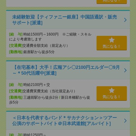
気になる！
未経験歓迎【ティファニー銀座】中国語通訳・販売
サポート[派遣]
[給 与]
時給1500円～1600円 ※ご経験・スキル
により考慮致します
[交通費]
交通費全額支給（規定あり）
気になる！
[勤務地]
銀座駅から徒歩5分
【在宅基本】大手！広報アシ〇2100円エルダー〇9月
～＊50代活躍中[派遣]
[給 与]
時給2100円＋交
[交通費]
交通費実費支給（当社規定あり）
気になる！
[勤務地]
三越前駅から徒歩2分
/
新日本橋駅から徒
歩5分
＜日本を代表するバンド＊サカナクション＞ツアー
公演のサポートバイト＠日本武道館[アルバイト]
[給 与]
時給1250円～