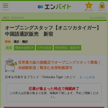
0
メニュー
気になる！
ログイン
掲載日 :2026
/
08
/
05
No.16099078
オープニングスタッフ【オニツカタイガー】
中国語通訳販売 新宿
職種：
通訳・翻訳
派遣
職種未経験OK
大学生歓迎
WEB登録・面接OK
世界最大級の旗艦店でオープニングスタッフ募集｜
未経験歓迎｜靴含む全身制服貸与
日本を代表するブランド「Onitsuka Tiger（オニツ
...もっとみる
応募が集まった時点で掲載終了
この求人は応募が集まり次第、掲載終了致します。予めご理解くださ
い。