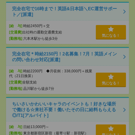
完全在宅で16時まで！英語&日本語＼EC運営サポー
ト／[派遣]
[給 与]
時給2450円＋交
[交通費]
出社時の通勤交通費支給
気になる！
[勤務地]
六本木駅から徒歩3分
完全在宅＊時給2150円！2名募集！7月！英語メイン
の問い合わせ対応[派遣]
[給 与]
時給2200円 ◆月収例：338,000円＋残業
代（21日換算）
[交通費]
全額支給
気になる！
[勤務地]
品川駅から徒歩7分
ちいさいかわいいキャラのイベントも！好きな場所
で働ける☆来社不要！働いたその日に給料もらえる
◎/T1[アルバイト]
[給 与]
日給13,000円～
[勤務地]
東京都新宿区新宿（最寄り駅：新宿駅）