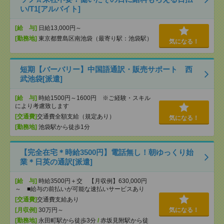
い/T1[アルバイト]
[給 与]
日給13,000円～
[勤務地]
東京都豊島区南池袋（最寄り駅：池袋駅）
気になる！
短期【バーバリー】中国語通訳・販売サポート 西
武池袋[派遣]
[給 与]
時給1500円～1600円 ※ご経験・スキル
により考慮致します
[交通費]
交通費全額支給（規定あり）
気になる！
[勤務地]
池袋駅から徒歩1分
【完全在宅＊時給3500円】電話無し！朝ゆっくり始
業＊日英の通訳[派遣]
[給 与]
時給3500円＋交 【月収例】630,000円
～ ■給与の前払いが可能な速払いサービスあり
[交通費]
交通費支給あり
[月収例]
30万円～
気になる！
[勤務地]
永田町駅から徒歩3分
/
赤坂見附駅から徒