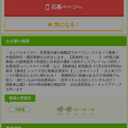
応募ページへ
気になる！
お仕事の概要
「オニツカタイガー」世界最大級の旗艦店でオープニングスタッフ募集！
中国語対応・通訳業務をお任せします。 【具体的には・・・】 ○中国人顧
客様への接客販売 ○中国語と日本語の通訳 ○店内ディスプレイ ○レジ対応 ○
在庫管理 ○バックヤード作業 など 【勤務地】新宿新店 ※7月10日OPENの
新店 【服装】シューズ含む制服全身貸与 【ここがポイント】 ・大人気ブラ
ンドの新店立ち上げに携われる！ ・勤務初日に研修があるので未経験でも
安心 ・身だしなみの自由度高め○ ・語学スキルを活かしたい方もぜひ！ ・
経験者は週3～4日や時短勤務の相談OK ・正社員登用あり！キャリアアップ
も叶います
職場の雰囲気
年齢層
20代
30
40
50
60