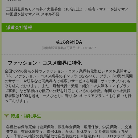
正社員登用あり／急募／大量募集（10名以上）／接客・マナーを活かす／
中国語を活かす／PCスキル不要
派遣会社情報
株式会社iDA
労働者派遣事業許可番号:派 27-010295
ファッション・コスメ業界に特化
全国で22の拠点を持つファッション・コスメ業界特化型ビジネスを展開する
iDA。ファッション・コスメ業界のインフラになるべく、ブランドの海外展開
のサポートや研修など同業界内で幅広いサービスを展開、サステナブルにも
取り組んでおります。また、店舗代行・派遣・紹介・求人媒体（マイブラン
ズ事業）など業界内で幅広い分野を対応しているのも特徴。年間での社員転
籍者数は1000を超え、一人ひとりに寄り添いキャリアプランのお手伝いも行
っております。
待遇・福利厚生
各種社会保険完備（健康保険、厚生年金保険、雇用保険、労災保険）、交通
費支給、有給休暇制度、慶弔休暇、産休、育休制度、定期健康診断（乳が
ん・子宮がん検診の費用補助で自己負担なし※規定あり）、リロクラブ（旅