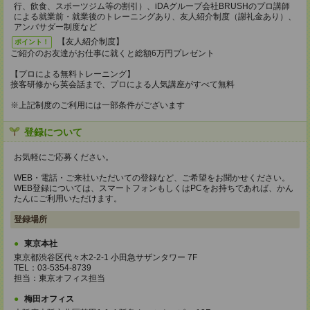
行、飲食、スポーツジム等の割引）、iDAグループ会社BRUSHのプロ講師
による就業前・就業後のトレーニングあり、友人紹介制度（謝礼金あり）、
アンバサダー制度など
【友人紹介制度】
ポイント！
ご紹介のお友達がお仕事に就くと総額6万円プレゼント
【プロによる無料トレーニング】
接客研修から英会話まで、プロによる人気講座がすべて無料
※上記制度のご利用には一部条件がございます
登録について
お気軽にご応募ください。
WEB・電話・ご来社いただいての登録など、ご希望をお聞かせください。
WEB登録については、スマートフォンもしくはPCをお持ちであれば、かん
たんにご利用いただけます。
登録場所
東京本社
東京都渋谷区代々木2-2-1 小田急サザンタワー 7F
TEL：03-5354-8739
担当：東京オフィス担当
梅田オフィス