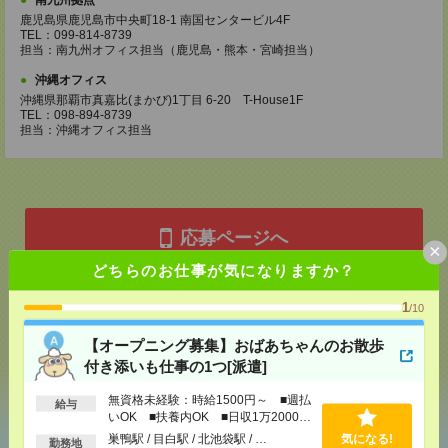
南九州拠点
鹿児島県鹿児島市中央町18-1 南国センタービル4F
TEL：099-814-8739
担当：南九州オフィス担当（鹿児島・熊本・宮崎担当）
沖縄オフィス
沖縄県那覇市真嘉比(まかび)1丁目 6-20 T-House1F
TEL：098-894-8739
担当：沖縄オフィス担当
応募ページへ
×
どちらのお仕事が気になりますか？
気になる！
1
/10
【オープニング募集】おばあちゃんのお散歩
付き添いも仕事の1つ[派遣]
シェア
ツイート
ブックマーク
無資格未経験：時給1500円～ ■週払
給与
いOK ■扶養内OK ■日収1万2000円
以上
巣鴨駅 / 目白駅 / 北池袋駅 / …
気になる!
勤務地