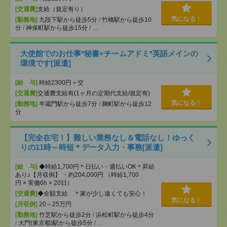
[交通費]
支給（規定有り）
気になる！
[勤務地]
九段下駅から徒歩5分
/
竹橋駅から徒歩10
分
/
神保町駅から徒歩15分
/
…
大使館でのお仕事*秘書+チームアドミ*英語メインの
環境です[派遣]
[給 与]
時給2300円＋交
[交通費]
交通費支給有(1ヶ月の定期代支給/規定有)
気になる！
[勤務地]
半蔵門駅から徒歩7分
/
麹町駅から徒歩12
分
【完全在宅！】難しい業務なし＆電話なし！ゆっく
りの11時～時短＊データ入力・事務[派遣]
[給 与]
◆時給1,700円＊日払い・週払いOK＊昇給
あり♪【月収例】 ・約204,000円 （時給1,700
円 × 実働6h × 20日）
[交通費]
◆全額支給 ＊家が少し遠くても安心！
気になる！
[月収例]
20～25万円
[勤務地]
竹芝駅から徒歩2分
/
浜松町駅から徒歩4分
/
大門(東京都)駅から徒歩5分
/
…