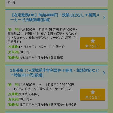
歩6分
【在宅勤務OK】時給4000円！残業ほぼなし▼製薬メ
ーカーで治験関連[派遣]
[給 与]
時給4000円 月収例 58万円 時給4000円×
実働7h15m×週5日×4週 ※月収例を保証するもので
はありません。※給与即受取りサービス利用可（利
用条件有）
気になる！
[交通費]
1ヶ月3万円を上限として実費支給
[月収例]
30万円～
[勤務地]
後楽園駅から徒歩1分
/
飯田橋駅
2名募集！≫環境系非営利団体≪審査・相談対応など
＊時給2600円[派遣]
[給 与]
時給2600円＋交 【月収例】526,500円
～ ■給与の前払いが可能な速払いサービスあり
[交通費]
交通費支給あり
気になる！
[月収例]
30万円～
[勤務地]
都庁前駅から徒歩3分
/
新宿駅から徒歩7分