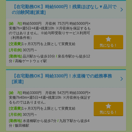
【在宅勤務OK】時給5000円！残業ほぼなし▼品川で
の治験関連[派遣]
[給 与]
時給5000円 月収例 75万円 時給5000円×
実働7h×週5日×4週+残業10h ※月収例を保証するも
のではありません。※給与即受取りサービス利用可
（利用条件有）
[交通費]
1ヶ月3万円を上限として実費支給
気になる！
[月収例]
30万円～
[勤務地]
品川駅から徒歩10分
/
泉岳寺駅から徒歩12
分
/
高輪ゲートウェイ駅
【在宅勤務OK】時給3300円！水道橋での総務事務
[派遣]
[給 与]
時給3300円 月収例 54万円 時給3300円×
実働7h40m×週5日×4週+残業10h ※月収例を保証す
るものではありません。
[交通費]
1ヶ月3万円を上限として実費支給
気になる！
[月収例]
30万円～
[勤務地]
水道橋駅から徒歩7分
/
九段下駅から徒歩4
分
/
飯田橋駅