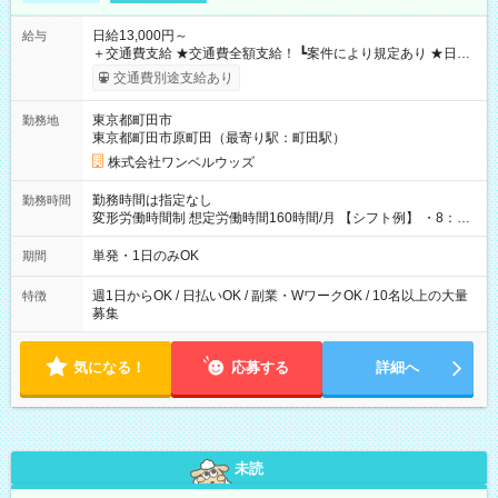
日給13,000円～
給与
＋交通費支給 ★交通費全額支給！ ┗案件により規定あり ★日払
いOK！（規定あり） ┗働いたその日に現金GET♪ お仕事後はコ
交通費別途支給あり
ンビニATMから 日払い分を引き落とせます！ 【試用期間】試
用期間なし
東京都町田市
勤務地
東京都町田市原町田（最寄り駅：町田駅）
株式会社ワンベルウッズ
勤務時間は指定なし
勤務時間
変形労働時間制 想定労働時間160時間/月 【シフト例】 ・8：00
～21：00
単発・1日のみOK
期間
週1日からOK / 日払いOK / 副業・WワークOK / 10名以上の大量
特徴
募集
気になる！
応募する
詳細へ
未読