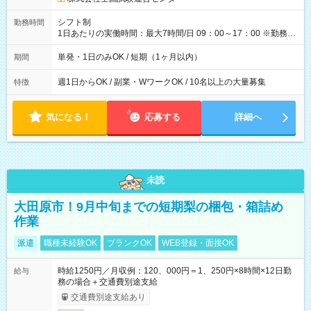
円（役割手当＋100円）×6時間＝日収8,400円＋交通費 【試用期
間】試用期間なし
シフト制
勤務時間
1日あたりの実働時間：最大7時間/日 09：00～17：00 ※勤務時
間は 試験により異なります。
単発・1日のみOK / 短期（1ヶ月以内）
期間
週1日からOK / 副業・WワークOK / 10名以上の大量募集
特徴
気になる！
応募する
詳細へ
未読
大田原市！9月中旬までの短期梨の梱包・箱詰め
作業
派遣
職種未経験OK
ブランクOK
WEB登録・面接OK
時給1250円／月収例：120、000円＝1、250円×8時間×12日勤
給与
務の場合＋交通費別途支給
交通費別途支給あり