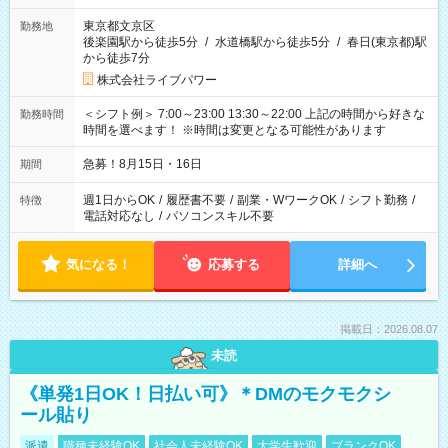
東京都文京区
勤務地
後楽園駅から徒歩5分
/
水道橋駅から徒歩5分
/
春日(東京都)駅
から徒歩7分
株式会社ライブパワー
＜シフト例＞ 7:00～23:00 13:30～22:00 上記の時間から好きな
勤務時間
時間を選べます！ ※時間は変更となる可能性があります
急募！8月15日・16日
期間
週1日からOK
/
履歴書不要
/
副業・WワークOK
/
シフト勤務
/
特徴
電話対応なし
/
パソコンスキル不要
気になる！
応募する
詳細へ
掲載日：2026.08.07
未読
《単発1日OK！日払い可》＊DMのモクモクシ
ール貼り
派遣
職種未経験OK
社会人未経験OK
大学生歓迎
ブランクOK