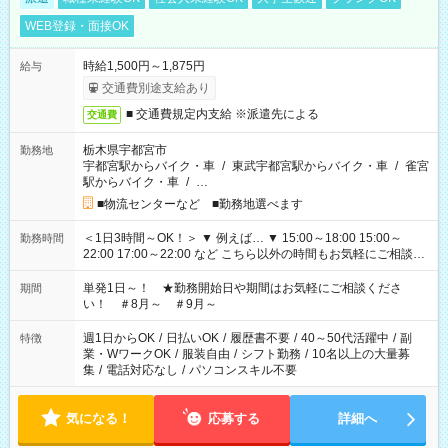
WEB登録・面接OK
時給1,500円～1,875円
給与
交通費別途支給あり
■ 交通費規定内支給 ※派遣先による
交通費
栃木県宇都宮市
勤務地
宇都宮駅からバイク・車
/
東武宇都宮駅からバイク・車
/
雀宮
駅からバイク・車
/
…
■物流センターなど ■勤務地選べます
＜1日3時間～OK！＞ ▼ 例えば… ▼ 15:00～18:00 15:00～
勤務時間
22:00 17:00～22:00 など こちら以外の時間もお気軽にご相談く
ださい！
単発1日～！ ★勤務開始日や期間はお気軽にご相談くださ
期間
い！ ＃8月～ ＃9月～
週1日からOK
/
日払いOK
/
履歴書不要
/
40～50代活躍中
/
副
特徴
業・WワークOK
/
服装自由
/
シフト勤務
/
10名以上の大量募
集
/
電話対応なし
/
パソコンスキル不要
気になる！
応募する
詳細へ