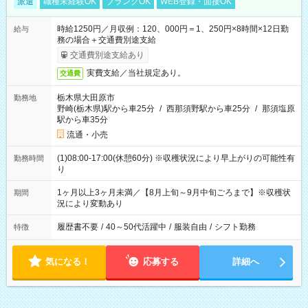
派遣
職種未経験OK
ブランクOK
WEB登録・面接OK
時給1250円／月収例：120、000円＝1、250円×8時間×12日勤
給与
務の場合＋交通費別途支給
交通費別途支給あり
実費支給／当社規定あり。
交通費
栃木県大田原市
勤務地
野崎(栃木県)駅から車25分
/
西那須野駅から車25分
/
那須塩原
駅から車35分
流通・小売
(1)08:00-17:00(休憩60分) ※収穫状況により早上がりの可能性有
勤務時間
り
1ヶ月以上3ヶ月未満／【8月上旬～9月中旬ごろまで】※収穫状
期間
況により変動あり
履歴書不要
/
40～50代活躍中
/
服装自由
/
シフト勤務
特徴
気になる！
応募する
詳細へ