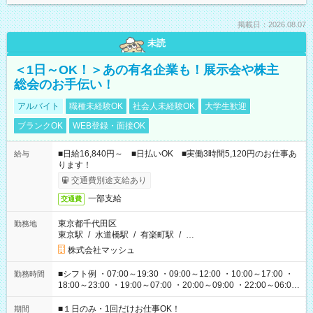
掲載日：2026.08.07
未読
＜1日～OK！＞あの有名企業も！展示会や株主
総会のお手伝い！
アルバイト
職種未経験OK
社会人未経験OK
大学生歓迎
ブランクOK
WEB登録・面接OK
■日給16,840円～ ■日払いOK ■実働3時間5,120円のお仕事あ
給与
ります！
交通費別途支給あり
一部支給
交通費
東京都千代田区
勤務地
東京駅
/
水道橋駅
/
有楽町駅
/
…
株式会社マッシュ
■シフト例 ・07:00～19:30 ・09:00～12:00 ・10:00～17:00 ・
勤務時間
18:00～23:00 ・19:00～07:00 ・20:00～09:00 ・22:00～06:00
etc ★最短で3時間で5,120円のお仕事から 15時間で2万円近く稼
げるお仕事も！ ご希望のお時間に合わせてご紹介！ ※シフトは
■１日のみ・1回だけお仕事OK！
期間