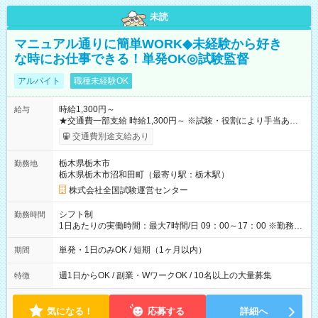
未読
マニュアル通りに簡単WORK◆未経験から好き
な時にお仕事できる！単発OK◎試験監督
アルバイト
職種未経験OK
時給1,300円～
給与
★交通費一部支給 時給1,300円～ ※試験・役割により手当あり
※勤務回数により昇給あり 【即給（前払い）オプションあ
交通費別途支給あり
り！】 希望される場合、勤務から1週間ほどで給与の一部を受け
取れます。 ※手数料418円がかかります。 【過去試験日の収入
栃木県栃木市
勤務地
例】 ・河合塾模擬試験 8:30～17:30（休憩1時間） 時給1,300円
栃木県栃木市沼和田町（最寄り駅：栃木駅）
×8時間＝日収10,400円＋交通費 ※当日の役割により時給＋100
円の場合あり ・国家試験 7:00～13:30（休憩なし） 時給1,300
株式会社全国試験運営センター
円（役割手当＋100円）×6時間＝日収8,400円＋交通費 【試用期
間】試用期間なし
シフト制
勤務時間
1日あたりの実働時間：最大7時間/日 09：00～17：00 ※勤務時
間は 試験により異なります。
単発・1日のみOK / 短期（1ヶ月以内）
期間
週1日からOK / 副業・WワークOK / 10名以上の大量募集
特徴
気になる！
応募する
詳細へ