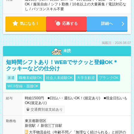
OK
/
服装自由
/
シフト勤務
/
10名以上の大量募集
/
電話対応な
し
/
パソコンスキル不要
気になる！
応募する
詳細へ
掲載日：2026.08.07
未読
短時間シフトあり！WEBでサクッと登録OK＊
クッキーなどの仕分け
派遣
職種未経験OK
社会人未経験OK
大学生歓迎
ブランクOK
WEB登録・面接OK
時給1500円 ■日払い・週払いOK！(規定あり) ■現金日払いも
給与
OK(規定あり)
交通費別途支給あり
東京都新宿区
勤務地
新宿駅
/
新宿三丁目駅
大手物流会社（年齢不問／「無理なく続けられる」と好評の