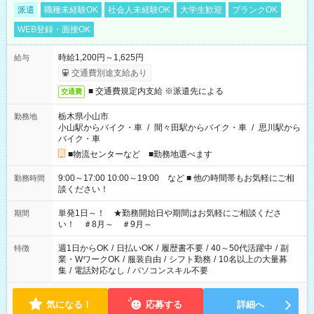
派遣
職種未経験OK
社会人未経験OK
大学生歓迎
ブランクOK
WEB登録・面接OK
時給1,200円～1,625円
給与
交通費別途支給あり
■ 交通費規定内支給 ※派遣先による
交通費
栃木県小山市
勤務地
小山駅からバイク・車
/
間々田駅からバイク・車
/
思川駅から
バイク・車
■物流センターなど ■勤務地選べます
9:00～17:00 10:00～19:00 など ■ 他の時間帯もお気軽にご相
勤務時間
談ください！
単発1日～！ ★勤務開始日や期間はお気軽にご相談くださ
期間
い！ ＃8月～ ＃9月～
週1日からOK
/
日払いOK
/
履歴書不要
/
40～50代活躍中
/
副
特徴
業・WワークOK
/
服装自由
/
シフト勤務
/
10名以上の大量募
集
/
電話対応なし
/
パソコンスキル不要
気になる！
応募する
詳細へ