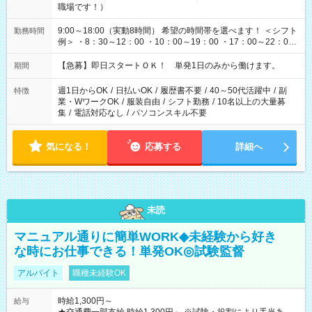
職場です！）
9:00～18:00（実動8時間） 希望の時間帯を選べます！ ＜シフト
勤務時間
例＞ ・8：30～12：00 ・10：00～19：00 ・17：00～22：00
・13：00～22：00 ・22：00～翌6：00 など
【急募】即日スタートＯＫ！ 単発1日のみから働けます。
期間
週1日からOK
/
日払いOK
/
履歴書不要
/
40～50代活躍中
/
副
特徴
業・WワークOK
/
服装自由
/
シフト勤務
/
10名以上の大量募
集
/
電話対応なし
/
パソコンスキル不要
気になる！
応募する
詳細へ
未読
マニュアル通りに簡単WORK◆未経験から好き
な時にお仕事できる！単発OK◎試験監督
アルバイト
職種未経験OK
時給1,300円～
給与