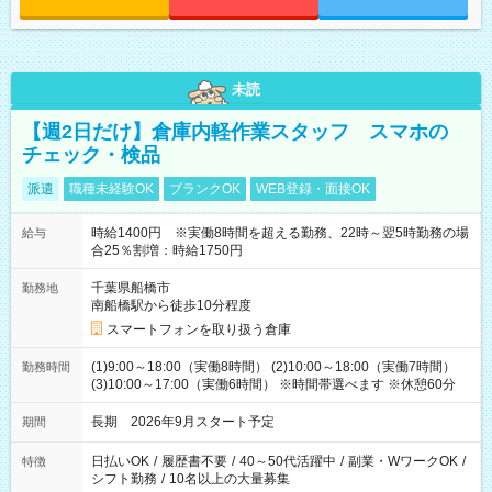
未読
【週2日だけ】倉庫内軽作業スタッフ スマホの
チェック・検品
派遣
職種未経験OK
ブランクOK
WEB登録・面接OK
時給1400円 ※実働8時間を超える勤務、22時～翌5時勤務の場
給与
合25％割増：時給1750円
千葉県船橋市
勤務地
南船橋駅から徒歩10分程度
スマートフォンを取り扱う倉庫
(1)9:00～18:00（実働8時間） (2)10:00～18:00（実働7時間）
勤務時間
(3)10:00～17:00（実働6時間） ※時間帯選べます ※休憩60分
長期 2026年9月スタート予定
期間
日払いOK
/
履歴書不要
/
40～50代活躍中
/
副業・WワークOK
/
特徴
シフト勤務
/
10名以上の大量募集