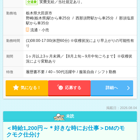
実費支給／当社規定あり。
交通費
栃木県大田原市
勤務地
野崎(栃木県)駅から車25分
/
西那須野駅から車25分
/
那須塩原
駅から車35分
流通・小売
(1)08:00-17:00(休憩60分) ※収穫状況により早上がりの可能性有
勤務時間
り
1ヶ月以上3ヶ月未満／【8月上旬～9月中旬ごろまで】※収穫状
期間
況により変動あり
履歴書不要
/
40～50代活躍中
/
服装自由
/
シフト勤務
特徴
気になる！
応募する
詳細へ
掲載日：2026.08.04
未読
＜時給1,200円～＊好きな時にお仕事＞DMのモ
クモク仕分け