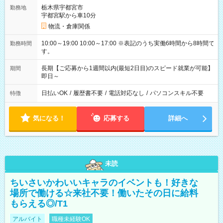
栃木県宇都宮市
勤務地
宇都宮駅から車10分
物流・倉庫関係
10:00～19:00 10:00～17:00 ※表記のうち実働6時間から8時間で
勤務時間
す。
長期【ご応募から1週間以内(最短2日目)のスピード就業が可能】
期間
即日～
日払いOK
/
履歴書不要
/
電話対応なし
/
パソコンスキル不要
特徴
気になる！
応募する
詳細へ
未読
ちいさいかわいいキャラのイベントも！好きな
場所で働ける☆来社不要！働いたその日に給料
もらえる◎/T1
アルバイト
職種未経験OK