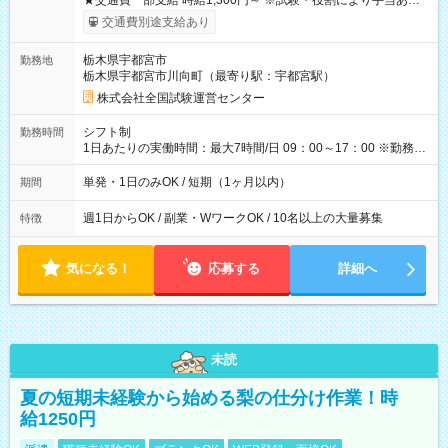
★交通費一部支給 時給1,300円～ ※試験・役割により手当あり
※勤務回数により昇給あり 【即給（前払い）オプションあ
交通費別途支給あり
り！】 希望される場合、勤務から1週間ほどで給与の一部を受け
取れます。 ※手数料418円がかかります。 【過去試験日の収入
栃木県宇都宮市
勤務地
例】 ・河合塾模擬試験 8:30～17:30（休憩1時間） 時給1,300円
栃木県宇都宮市川向町（最寄り駅：宇都宮駅）
×8時間＝日収10,400円＋交通費 ※当日の役割により時給＋100
円の場合あり ・国家試験 7:00～13:30（休憩なし） 時給1,300
株式会社全国試験運営センター
円（役割手当＋100円）×6時間＝日収8,400円＋交通費 【試用期
間】試用期間なし
シフト制
勤務時間
1日あたりの実働時間：最大7時間/日 09：00～17：00 ※勤務時
間は 試験により異なります。
単発・1日のみOK / 短期（1ヶ月以内）
期間
週1日からOK / 副業・WワークOK / 10名以上の大量募集
特徴
気になる！
応募する
詳細へ
未読
夏の短期未経験から始める梨の仕分け作業！時
給1250円