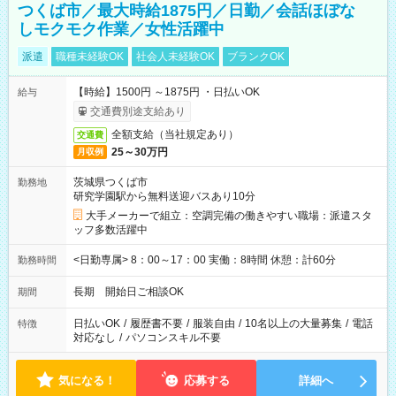
つくば市／最大時給1875円／日勤／会話ほぼな
しモクモク作業／女性活躍中
派遣
職種未経験OK
社会人未経験OK
ブランクOK
【時給】1500円 ～1875円 ・日払いOK
給与
交通費別途支給あり
全額支給（当社規定あり）
交通費
25～30万円
月収例
茨城県つくば市
勤務地
研究学園駅から無料送迎バスあり10分
大手メーカーで組立：空調完備の働きやすい職場：派遣スタ
ッフ多数活躍中
<日勤専属> 8：00～17：00 実働：8時間 休憩：計60分
勤務時間
長期 開始日ご相談OK
期間
日払いOK
/
履歴書不要
/
服装自由
/
10名以上の大量募集
/
電話
特徴
対応なし
/
パソコンスキル不要
気になる！
応募する
詳細へ