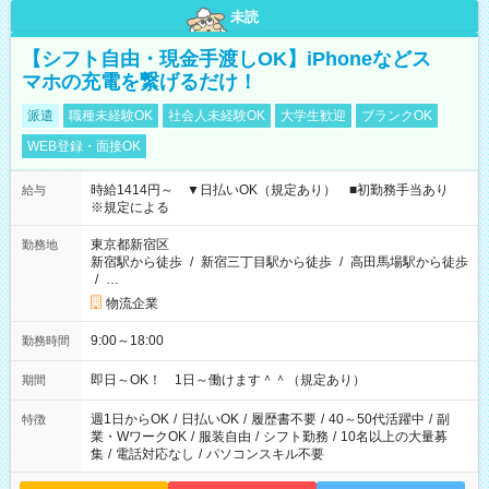
未読
【シフト自由・現金手渡しOK】iPhoneなどス
マホの充電を繋げるだけ！
派遣
職種未経験OK
社会人未経験OK
大学生歓迎
ブランクOK
WEB登録・面接OK
時給1414円～ ▼日払いOK（規定あり） ■初勤務手当あり
給与
※規定による
東京都新宿区
勤務地
新宿駅から徒歩
/
新宿三丁目駅から徒歩
/
高田馬場駅から徒歩
/
…
物流企業
9:00～18:00
勤務時間
即日～OK！ 1日～働けます＾＾（規定あり）
期間
週1日からOK
/
日払いOK
/
履歴書不要
/
40～50代活躍中
/
副
特徴
業・WワークOK
/
服装自由
/
シフト勤務
/
10名以上の大量募
集
/
電話対応なし
/
パソコンスキル不要