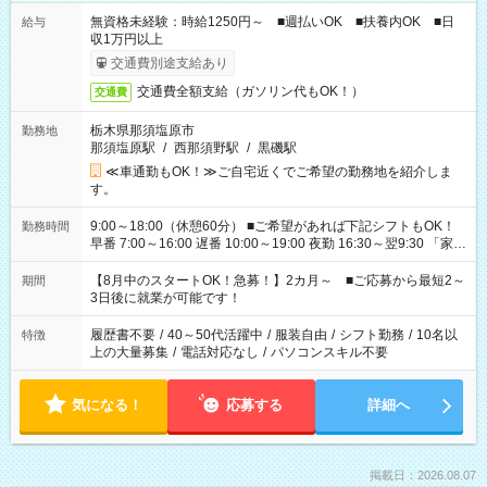
無資格未経験：時給1250円～ ■週払いOK ■扶養内OK ■日
給与
収1万円以上
交通費別途支給あり
交通費全額支給（ガソリン代もOK！）
交通費
栃木県那須塩原市
勤務地
那須塩原駅
/
西那須野駅
/
黒磯駅
≪車通勤もOK！≫ご自宅近くでご希望の勤務地を紹介しま
す。
9:00～18:00（休憩60分） ■ご希望があれば下記シフトもOK！
勤務時間
早番 7:00～16:00 遅番 10:00～19:00 夜勤 16:30～翌9:30 「家族
と休みを合わせたい」 「余裕を持って夕飯の準備がしたい」
「できれば残業はしたくない」 など、ご希望を教えてください
【8月中のスタートOK！急募！】2カ月～ ■ご応募から最短2～
期間
ね。 ※Wワーク希望の方へ 今ご覧のお仕事で希望する勤務時間
3日後に就業が可能です！
と、もう1つのお仕事の勤務時間。 合計で週40時間を超える場
合は応募できません。
履歴書不要
/
40～50代活躍中
/
服装自由
/
シフト勤務
/
10名以
特徴
上の大量募集
/
電話対応なし
/
パソコンスキル不要
気になる！
応募する
詳細へ
掲載日：2026.08.07