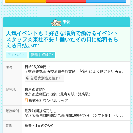
未読
人気イベントも！好きな場所で働けるイベント
スタッフ☆来社不要！働いたその日に給料もら
える日払い/T1
アルバイト
職種未経験OK
日給13,000円～
給与
＋交通費支給 ★交通費全額支給！ ┗案件により規定あり ★日払
いOK！（規定あり） ┗働いたその日に現金GET♪ お仕事後はコ
交通費別途支給あり
ンビニATMから 日払い分を引き落とせます！ 【試用期間】試
用期間なし
東京都豊島区
勤務地
東京都豊島区南池袋（最寄り駅：池袋駅）
株式会社ワンベルウッズ
勤務時間は指定なし
勤務時間
変形労働時間制 想定労働時間160時間/月 【シフト例】 ・8：00
～21：00
単発・1日のみOK
期間