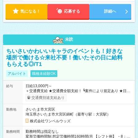
気になる！
応募する
詳細へ
未読
ちいさいかわいいキャラのイベントも！好きな
場所で働ける☆来社不要！働いたその日に給料
もらえる◎/T1
アルバイト
職種未経験OK
日給13,000円～
給与
＋交通費支給 ★交通費全額支給！ ┗案件により規定あり ★日払
いOK！（規定あり） ┗働いたその日に現金GET♪ お仕事後はコ
交通費別途支給あり
ンビニATMから 日払い分を引き落とせます！ 【試用期間】試
用期間なし
さいたま市大宮区
勤務地
埼玉県さいたま市大宮区錦町（最寄り駅：大宮駅）
株式会社ワンベルウッズ
勤務時間は指定なし
勤務時間
変形労働時間制 想定労働時間160時間/月 【シフト例】 ・8：00