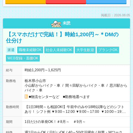
掲載日：2026.08.05
未読
【スマホだけで完結！】時給1,200円～＊DMの
仕分け
派遣
職種未経験OK
社会人未経験OK
大学生歓迎
ブランクOK
WEB登録・面接OK
時給1,200円～1,625円
給与
栃木県小山市
勤務地
小山駅からバイク・車
/
間々田駅からバイク・車
/
思川駅から
バイク・車
■物流センターなど ■勤務地選べます
【1日3時間～も相談OK!】午前中のみや18時以降などのシフト
勤務時間
あり！ シフト例 ▼9:00～12:00 ▼9:00～17:00 ▼10:00～19:00
▼18:00～21:00
1日だけの単発OK！＃8月～ ＃9月～
期間
週1日からOK
/
日払いOK
/
40～50代活躍中
/
副業・Wワーク
特徴