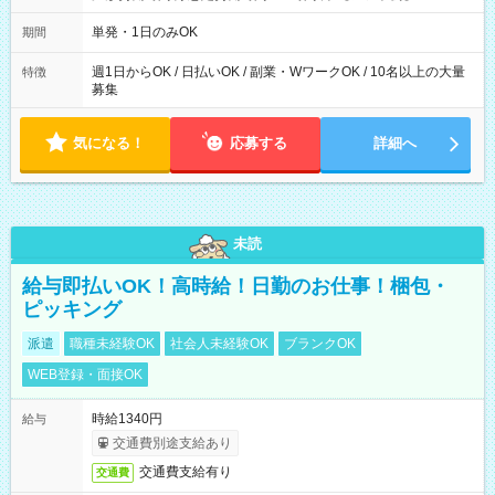
～21：00
単発・1日のみOK
期間
週1日からOK / 日払いOK / 副業・WワークOK / 10名以上の大量
特徴
募集
気になる！
応募する
詳細へ
未読
給与即払いOK！高時給！日勤のお仕事！梱包・
ピッキング
派遣
職種未経験OK
社会人未経験OK
ブランクOK
WEB登録・面接OK
時給1340円
給与
交通費別途支給あり
交通費支給有り
交通費