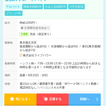
アルバイト
職種未経験OK
社会人未経験OK
大学生歓迎
ブランクOK
時給1250円～
給与
交通費別途支給あり
支給（規定有り）
交通費
東京都文京区
勤務地
後楽園駅から徒歩5分
/
水道橋駅から徒歩5分
/
春日(東京都)駅
から徒歩7分
株式会社ライブパワー
＜シフト例＞ 7:00～23:00 13:30～22:00 上記の時間から好きな
勤務時間
時間を選べます！ ※時間は変更となる可能性があります
急募！8月15日・16日
期間
週1日からOK
/
履歴書不要
/
副業・WワークOK
/
シフト勤務
/
特徴
電話対応なし
/
パソコンスキル不要
気になる！
応募する
詳細へ