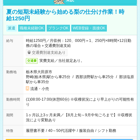
夏の短期未経験から始める梨の仕分け作業！時
給1250円
派遣
職種未経験OK
ブランクOK
WEB登録・面接OK
時給1250円／月収例：120、000円＝1、250円×8時間×12日勤
給与
務の場合＋交通費別途支給
交通費別途支給あり
実費支給／当社規定あり。
交通費
栃木県大田原市
勤務地
野崎(栃木県)駅から車25分
/
西那須野駅から車25分
/
那須塩原
駅から車35分
流通・小売
(1)08:00-17:00(休憩60分) ※収穫状況により早上がりの可能性有
勤務時間
り
1ヶ月以上3ヶ月未満／【8月上旬～9月中旬ごろまで】※収穫状
期間
況により変動あり
履歴書不要
/
40～50代活躍中
/
服装自由
/
シフト勤務
特徴