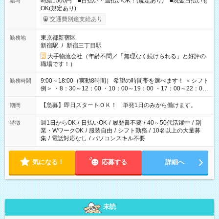
時給1500円 ■日払い・週払いOK！(規定あり) ■現金日払いも
給与
OK(規定あり)
交通費別途支給あり
東京都新宿区
勤務地
新宿駅
/
新宿三丁目駅
大手物流会社（年齢不問／「無理なく続けられる」と好評の
職場です！）
9:00～18:00（実動8時間） 希望の時間帯を選べます！ ＜シフト
勤務時間
例＞ ・8：30～12：00 ・10：00～19：00 ・17：00～22：00
・13：00～22：00 ・22：00～翌6：00 など
【急募】即日スタートＯＫ！ 単発1日のみから働けます。
期間
週1日からOK
/
日払いOK
/
履歴書不要
/
40～50代活躍中
/
副
特徴
業・WワークOK
/
服装自由
/
シフト勤務
/
10名以上の大量募
集
/
電話対応なし
/
パソコンスキル不要
気になる！
応募する
詳細へ
未読