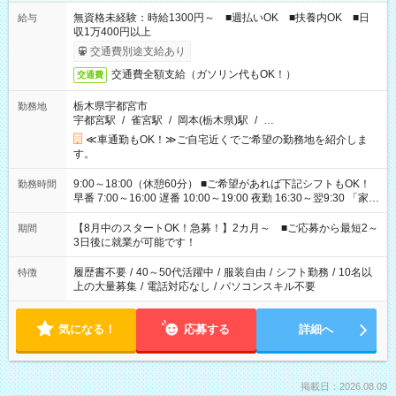
無資格未経験：時給1300円～ ■週払いOK ■扶養内OK ■日
給与
収1万400円以上
交通費別途支給あり
交通費全額支給（ガソリン代もOK！）
交通費
栃木県宇都宮市
勤務地
宇都宮駅
/
雀宮駅
/
岡本(栃木県)駅
/
…
≪車通勤もOK！≫ご自宅近くでご希望の勤務地を紹介しま
す。
9:00～18:00（休憩60分） ■ご希望があれば下記シフトもOK！
勤務時間
早番 7:00～16:00 遅番 10:00～19:00 夜勤 16:30～翌9:30 「家族
と休みを合わせたい」 「余裕を持って夕飯の準備がしたい」
「できれば残業はしたくない」 など、ご希望を教えてください
【8月中のスタートOK！急募！】2カ月～ ■ご応募から最短2～
期間
ね。 ※Wワーク希望の方へ 今ご覧のお仕事で希望する勤務時間
3日後に就業が可能です！
と、もう1つのお仕事の勤務時間。 合計で週40時間を超える場
合は応募できません。
履歴書不要
/
40～50代活躍中
/
服装自由
/
シフト勤務
/
10名以
特徴
上の大量募集
/
電話対応なし
/
パソコンスキル不要
気になる！
応募する
詳細へ
掲載日：2026.08.09