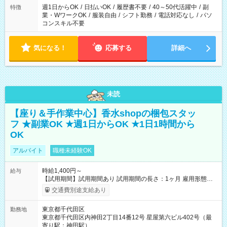
週1日からOK
/
日払いOK
/
履歴書不要
/
40～50代活躍中
/
副
特徴
業・WワークOK
/
服装自由
/
シフト勤務
/
電話対応なし
/
パソ
コンスキル不要
気になる！
応募する
詳細へ
未読
【座り＆手作業中心】香水shopの梱包スタッ
フ ★副業OK ★週1日からOK ★1日1時間から
OK
アルバイト
職種未経験OK
時給1,400円～
給与
【試用期間】試用期間あり 試用期間の長さ：1ヶ月 雇用形態、
給与は本採用時と同じです。
交通費別途支給あり
東京都千代田区
勤務地
東京都千代田区内神田2丁目14番12号 星屋第六ビル402号（最
寄り駅：神田駅）