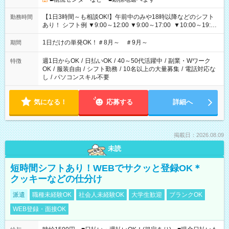
【1日3時間～も相談OK!】午前中のみや18時以降などのシフト
勤務時間
あり！ シフト例 ▼9:00～12:00 ▼9:00～17:00 ▼10:00～19:00
▼18:00～21:00
1日だけの単発OK！＃8月～ ＃9月～
期間
週1日からOK
/
日払いOK
/
40～50代活躍中
/
副業・Wワーク
特徴
OK
/
服装自由
/
シフト勤務
/
10名以上の大量募集
/
電話対応な
し
/
パソコンスキル不要
気になる！
応募する
詳細へ
掲載日：2026.08.09
未読
短時間シフトあり！WEBでサクッと登録OK＊
クッキーなどの仕分け
派遣
職種未経験OK
社会人未経験OK
大学生歓迎
ブランクOK
WEB登録・面接OK