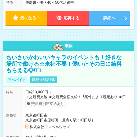
履歴書不要
/
40～50代活躍中
特徴
気になる！
応募する
詳細へ
未読
ちいさいかわいいキャラのイベントも！好きな
場所で働ける☆来社不要！働いたその日に給料
もらえる◎/T1
アルバイト
職種未経験OK
日給13,000円～
給与
＋交通費支給 ★交通費全額支給！ ┗案件により規定あり ★日払
いOK！（規定あり） ┗働いたその日に現金GET♪ お仕事後はコ
交通費別途支給あり
ンビニATMから 日払い分を引き落とせます！ 【試用期間】試
用期間なし
東京都町田市
勤務地
東京都町田市原町田（最寄り駅：町田駅）
株式会社ワンベルウッズ