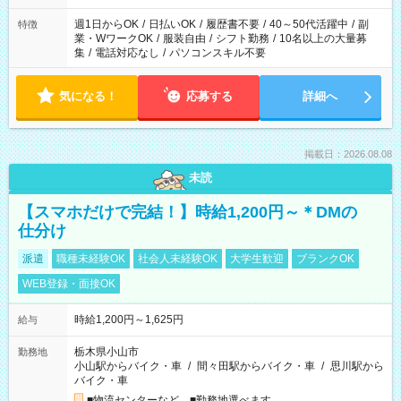
週1日からOK
/
日払いOK
/
履歴書不要
/
40～50代活躍中
/
副
特徴
業・WワークOK
/
服装自由
/
シフト勤務
/
10名以上の大量募
集
/
電話対応なし
/
パソコンスキル不要
気になる！
応募する
詳細へ
掲載日：2026.08.08
未読
【スマホだけで完結！】時給1,200円～＊DMの
仕分け
派遣
職種未経験OK
社会人未経験OK
大学生歓迎
ブランクOK
WEB登録・面接OK
時給1,200円～1,625円
給与
栃木県小山市
勤務地
小山駅からバイク・車
/
間々田駅からバイク・車
/
思川駅から
バイク・車
■物流センターなど ■勤務地選べます