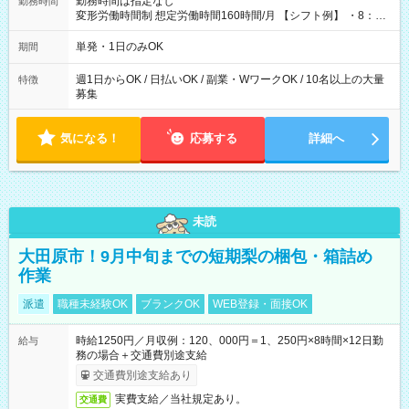
勤務時間は指定なし
勤務時間
変形労働時間制 想定労働時間160時間/月 【シフト例】 ・8：00
～21：00
単発・1日のみOK
期間
週1日からOK / 日払いOK / 副業・WワークOK / 10名以上の大量
特徴
募集
気になる！
応募する
詳細へ
未読
大田原市！9月中旬までの短期梨の梱包・箱詰め
作業
派遣
職種未経験OK
ブランクOK
WEB登録・面接OK
時給1250円／月収例：120、000円＝1、250円×8時間×12日勤
給与
務の場合＋交通費別途支給
交通費別途支給あり
実費支給／当社規定あり。
交通費