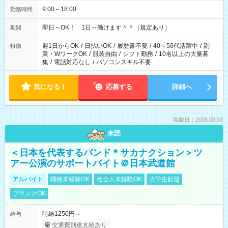
9:00～18:00
勤務時間
即日～OK！ 1日～働けます＾＾（規定あり）
期間
週1日からOK
/
日払いOK
/
履歴書不要
/
40～50代活躍中
/
副
特徴
業・WワークOK
/
服装自由
/
シフト勤務
/
10名以上の大量募
集
/
電話対応なし
/
パソコンスキル不要
気になる！
応募する
詳細へ
掲載日：2026.08.03
未読
＜日本を代表するバンド＊サカナクション＞ツ
アー公演のサポートバイト＠日本武道館
アルバイト
職種未経験OK
社会人未経験OK
大学生歓迎
ブランクOK
時給1250円～
給与
交通費別途支給あり