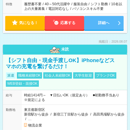
履歴書不要
/
40～50代活躍中
/
服装自由
/
シフト勤務
/
10名以
特徴
上の大量募集
/
電話対応なし
/
パソコンスキル不要
気になる！
応募する
詳細へ
掲載日：2026.08.07
未読
【シフト自由・現金手渡しOK】iPhoneなどス
マホの充電を繋げるだけ！
派遣
職種未経験OK
社会人未経験OK
大学生歓迎
ブランクOK
WEB登録・面接OK
時給1414円～ ▼日払いOK（規定あり） ■初勤務手当あり
給与
※規定による
東京都新宿区
勤務地
新宿駅から徒歩
/
新宿三丁目駅から徒歩
/
高田馬場駅から徒歩
/
…
物流企業