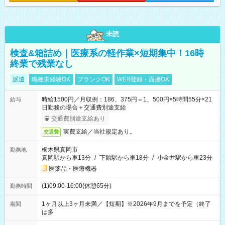
未読
検査&箱詰め｜医療系の軽作業×短期集中！16時
終業で残業なし
派遣
職種未経験OK
ブランクOK
WEB登録・面接OK
時給1500円／月収例：186、375円＝1、500円×5時間55分×21
給与
日勤務の場合＋交通費別途支給
交通費別途支給あり
実費支給／当社規定あり。
交通費
栃木県真岡市
勤務地
真岡駅から車13分
/
下館駅から車18分
/
小金井駅から車23分
医薬品・医療機器
(1)09:00-16:00(休憩65分)
勤務時間
1ヶ月以上3ヶ月未満／【短期】※2026年9月までを予定（終了
期間
は多