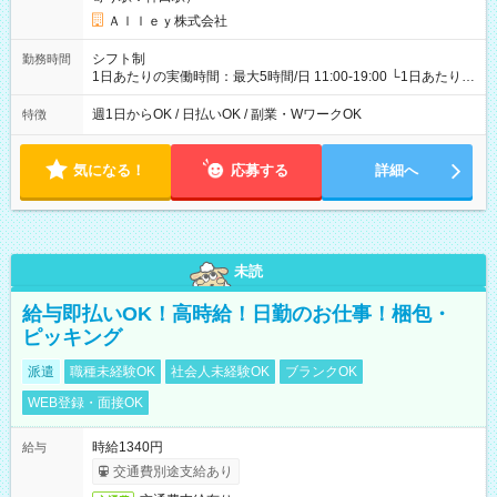
Ａｌｌｅｙ株式会社
シフト制
勤務時間
1日あたりの実働時間：最大5時間/日 11:00-19:00 └1日あたりの
実働時間：1-5時間 └上記の時間帯内であれば、いつでも勤務可
能！ └平日・土曜日の中で、お好きな曜日でご勤務いただけま
週1日からOK / 日払いOK / 副業・WワークOK
特徴
す！ 【シフト例】 ・11:00～14:00 ・16:30～19:00 ・13:00～
18:00 などのように、自由な働き方が可能なお仕事です！
気になる！
応募する
詳細へ
未読
給与即払いOK！高時給！日勤のお仕事！梱包・
ピッキング
派遣
職種未経験OK
社会人未経験OK
ブランクOK
WEB登録・面接OK
時給1340円
給与
交通費別途支給あり