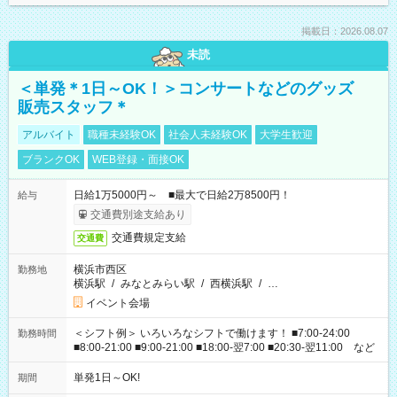
掲載日：2026.08.07
未読
＜単発＊1日～OK！＞コンサートなどのグッズ
販売スタッフ＊
アルバイト
職種未経験OK
社会人未経験OK
大学生歓迎
ブランクOK
WEB登録・面接OK
日給1万5000円～ ■最大で日給2万8500円！
給与
交通費別途支給あり
交通費規定支給
交通費
横浜市西区
勤務地
横浜駅
/
みなとみらい駅
/
西横浜駅
/
…
イベント会場
＜シフト例＞ いろいろなシフトで働けます！ ■7:00-24:00
勤務時間
■8:00-21:00 ■9:00-21:00 ■18:00-翌7:00 ■20:30-翌11:00 など
単発1日～OK!
期間