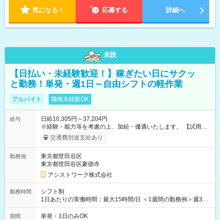
気になる！
応募する
詳細へ
未読
【日払い・未経験歓迎！】稼ぎたい日にサクッ
と勤務！単発・週1日～自由シフトの軽作業
アルバイト
職種未経験OK
日給10,305円～37,204円
給与
※経験・能力等を考慮の上、加給・優遇いたします。 【試用期
間】試用期間なし
交通費別途支給あり
東京都世田谷区
勤務地
東京都世田谷区豪徳寺
アシストワーク株式会社
シフト制
勤務時間
1日あたりの実働時間：最大15時間/日 ＜1週間の勤務例＞週3回
勤務 勤務：月・水・金 休み：火・木・土・日 好きな時にお仕事
可能です！ ※1日あたりの最大実働時間は日勤、夜勤共に勤務し
単発・1日のみOK
期間