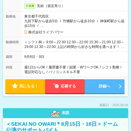
支給（規定有り）
交通費
東京都千代田区
勤務地
九段下駅から徒歩5分
/
竹橋駅から徒歩10分
/
神保町駅から徒
歩15分
/
…
株式会社ライブパワー
＜シフト例＞ 9:00～22:30 12:30～22:00 15:30～21:00 12:30～
勤務時間
19:00 12:30～22:00 上記の時間から好きな時間を選べます！ ※
時間は変更となる可能性があります
9月8日・9日
期間
週1日からOK
/
履歴書不要
/
副業・WワークOK
/
シフト勤務
/
特徴
電話対応なし
/
パソコンスキル不要
気になる！
応募する
詳細へ
掲載日：2026.08.04
未読
＜SEKAI NO OWARI＊8月15日・16日＞ドーム
公演のサポートバイト