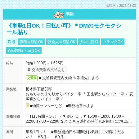
掲載日：2026.08.03
未読
《単発1日OK！日払い可》＊DMのモクモクシ
ール貼り
派遣
職種未経験OK
社会人未経験OK
大学生歓迎
ブランクOK
WEB登録・面接OK
時給1,200円～1,625円
給与
交通費別途支給あり
■ 交通費規定内支給 ※派遣先による
交通費
栃木県下都賀郡
勤務地
おもちゃのまち駅からバイク・車
/
壬生駅からバイク・車
/
安
塚駅からバイク・車
/
…
■物流センターなど ■勤務地選べます
＜1日3時間～OK！＞ ▼ 例えば… ▼ 15:00～18:00 15:00～
勤務時間
22:00 17:00～22:00 など こちら以外の時間もお気軽にご相談く
ださい！
単発1日～！ ★勤務開始日や期間はお気軽にご相談くださ
期間
い！ ＃8月～ ＃9月～