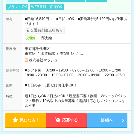
ブランクOK
WEB登録・面接OK
■日給16,840円～ ■日払いOK ■実働3時間5,120円のお仕事あ
給与
ります！
交通費別途支給あり
一部支給
交通費
東京都千代田区
勤務地
東京駅
/
水道橋駅
/
有楽町駅
/
…
株式会社マッシュ
■シフト例 ・07:00～19:30 ・09:00～12:00 ・10:00～17:00 ・
勤務時間
18:00～23:00 ・19:00～07:00 ・20:00～09:00 ・22:00～06:00
etc ★最短で3時間で5,120円のお仕事から 15時間で2万円近く稼
げるお仕事も！ ご希望のお時間に合わせてご紹介！ ※シフトは
■１日のみ・1回だけお仕事OK！
期間
現場によって異なります。 ※勿論、休憩時間はあるのでご安心
ください！
週1日からOK
/
日払いOK
/
履歴書不要
/
副業・WワークOK
/
シ
特徴
フト勤務
/
10名以上の大量募集
/
電話対応なし
/
パソコンスキ
ル不要
気になる！
応募する
詳細へ