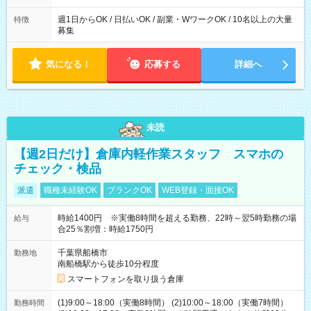
た時間になります。
週1日からOK / 日払いOK / 副業・WワークOK / 10名以上の大量
特徴
募集
気になる！
応募する
詳細へ
未読
【週2日だけ】倉庫内軽作業スタッフ スマホの
チェック・検品
派遣
職種未経験OK
ブランクOK
WEB登録・面接OK
時給1400円 ※実働8時間を超える勤務、22時～翌5時勤務の場
給与
合25％割増：時給1750円
千葉県船橋市
勤務地
南船橋駅から徒歩10分程度
スマートフォンを取り扱う倉庫
(1)9:00～18:00（実働8時間） (2)10:00～18:00（実働7時間）
勤務時間