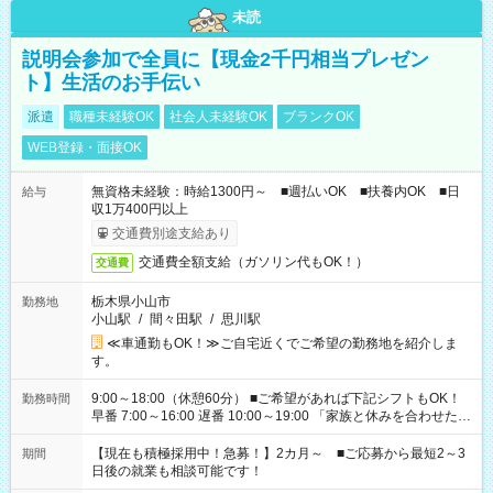
未読
説明会参加で全員に【現金2千円相当プレゼン
ト】生活のお手伝い
派遣
職種未経験OK
社会人未経験OK
ブランクOK
WEB登録・面接OK
無資格未経験：時給1300円～ ■週払いOK ■扶養内OK ■日
給与
収1万400円以上
交通費別途支給あり
交通費全額支給（ガソリン代もOK！）
交通費
栃木県小山市
勤務地
小山駅
/
間々田駅
/
思川駅
≪車通勤もOK！≫ご自宅近くでご希望の勤務地を紹介しま
す。
9:00～18:00（休憩60分） ■ご希望があれば下記シフトもOK！
勤務時間
早番 7:00～16:00 遅番 10:00～19:00 「家族と休みを合わせた
い」 「余裕を持って夕飯の準備がしたい」 「できれば残業はし
たくない」 など、ご希望を教えてくださいね。 ※Wワーク希望
【現在も積極採用中！急募！】2カ月～ ■ご応募から最短2～3
期間
の方へ 今ご覧のお仕事で希望する勤務時間と、もう1つのお仕事
日後の就業も相談可能です！
の勤務時間。 合計で週40時間を超える場合は応募できません。