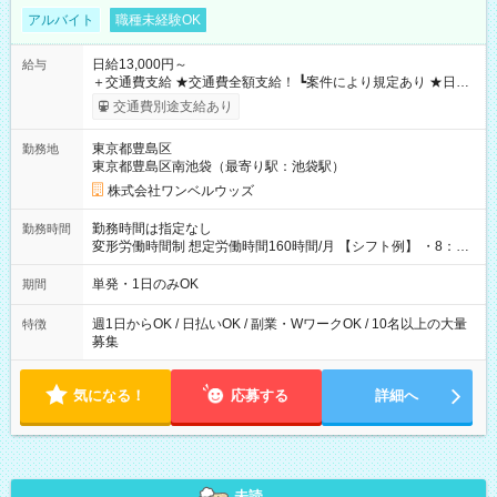
アルバイト
職種未経験OK
日給13,000円～
給与
＋交通費支給 ★交通費全額支給！ ┗案件により規定あり ★日払
いOK！（規定あり） ┗働いたその日に現金GET♪ お仕事後はコ
交通費別途支給あり
ンビニATMから 日払い分を引き落とせます！ 【試用期間】試
用期間なし
東京都豊島区
勤務地
東京都豊島区南池袋（最寄り駅：池袋駅）
株式会社ワンベルウッズ
勤務時間は指定なし
勤務時間
変形労働時間制 想定労働時間160時間/月 【シフト例】 ・8：00
～21：00
単発・1日のみOK
期間
週1日からOK / 日払いOK / 副業・WワークOK / 10名以上の大量
特徴
募集
気になる！
応募する
詳細へ
未読