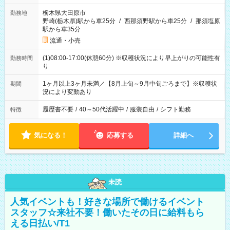
栃木県大田原市
勤務地
野崎(栃木県)駅から車25分
/
西那須野駅から車25分
/
那須塩原
駅から車35分
流通・小売
(1)08:00-17:00(休憩60分) ※収穫状況により早上がりの可能性有
勤務時間
り
1ヶ月以上3ヶ月未満／【8月上旬～9月中旬ごろまで】※収穫状
期間
況により変動あり
履歴書不要
/
40～50代活躍中
/
服装自由
/
シフト勤務
特徴
気になる！
応募する
詳細へ
未読
人気イベントも！好きな場所で働けるイベント
スタッフ☆来社不要！働いたその日に給料もら
える日払い/T1