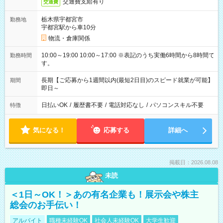
交通費支給有り
交通費
栃木県宇都宮市
勤務地
宇都宮駅から車10分
物流・倉庫関係
10:00～19:00 10:00～17:00 ※表記のうち実働6時間から8時間で
勤務時間
す。
長期【ご応募から1週間以内(最短2日目)のスピード就業が可能】
期間
即日～
日払いOK
/
履歴書不要
/
電話対応なし
/
パソコンスキル不要
特徴
気になる！
応募する
詳細へ
掲載日：2026.08.08
未読
＜1日～OK！＞あの有名企業も！展示会や株主
総会のお手伝い！
アルバイト
職種未経験OK
社会人未経験OK
大学生歓迎