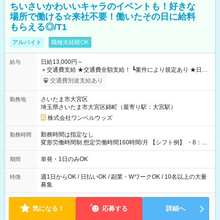
ちいさいかわいいキャラのイベントも！好きな
場所で働ける☆来社不要！働いたその日に給料
もらえる◎/T1
アルバイト
職種未経験OK
日給13,000円～
給与
＋交通費支給 ★交通費全額支給！ ┗案件により規定あり ★日払
いOK！（規定あり） ┗働いたその日に現金GET♪ お仕事後はコ
交通費別途支給あり
ンビニATMから 日払い分を引き落とせます！ 【試用期間】試
用期間なし
さいたま市大宮区
勤務地
埼玉県さいたま市大宮区錦町（最寄り駅：大宮駅）
株式会社ワンベルウッズ
勤務時間は指定なし
勤務時間
変形労働時間制 想定労働時間160時間/月 【シフト例】 ・8：00
～21：00
単発・1日のみOK
期間
週1日からOK / 日払いOK / 副業・WワークOK / 10名以上の大量
特徴
募集
気になる！
応募する
詳細へ