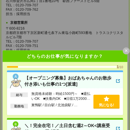
石川県金沢市広岡1丁目1番地10号 駅西ファーストビル5階
TEL：0120-709-707
FAX：0120-709-762
担当：採用担当
京都営業所
〒600-8216
京都府京都市下京区新町通七条下ル東塩小路町593番地 トラスコクリスタ
ルビル7階
TEL：0120-709-707
FAX：0120-709-751
×
担当：採用担当
どちらのお仕事が気になりますか？
大阪営業所
〒530-0017
1
/10
大阪府大阪市北区角田町8番1号 大阪梅田ツインタワーズ・ノース34階
TEL：0120-995-985
【オープニング募集】おばあちゃんのお散歩
FAX：0120-992-568
担当：採用担当
付き添いも仕事の1つ[派遣]
神戸営業所
無資格未経験：時給1500円～ ■週払
給与
〒650-0044
いOK ■扶養内OK ■日収1万2000円
兵庫県神戸市中央区東川崎町1丁目3番3号 神戸ハーバーランドセンタービ
以上
巣鴨駅 / 目白駅 / 北池袋駅 / …
気になる!
ル18階
勤務地
TEL：0120-995-984
FAX：0120-709-785
担当：採用担当
＼！完全在宅！／土日含む週2～OK<講座受
広島営業所