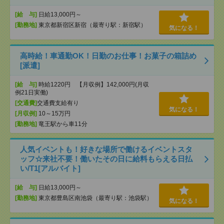
[給 与]
日給13,000円～
[勤務地]
東京都新宿区新宿（最寄り駅：新宿駅）
気になる！
高時給！車通勤OK！日勤のお仕事！お菓子の箱詰め
[派遣]
[給 与]
時給1220円 【月収例】142,000円(月収
例21日実働)
[交通費]
交通費支給有り
気になる！
[月収例]
10～15万円
[勤務地]
竜王駅から車11分
人気イベントも！好きな場所で働けるイベントスタ
ッフ☆来社不要！働いたその日に給料もらえる日払
い/T1[アルバイト]
[給 与]
日給13,000円～
[勤務地]
東京都豊島区南池袋（最寄り駅：池袋駅）
気になる！