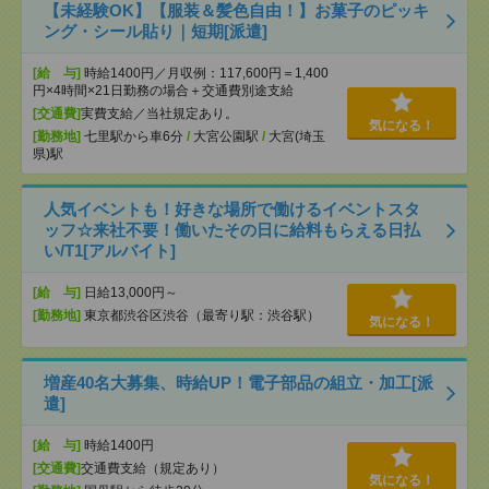
【未経験OK】【服装＆髪色自由！】お菓子のピッキ
ング・シール貼り｜短期[派遣]
[給 与]
時給1400円／月収例：117,600円＝1,400
円×4時間×21日勤務の場合＋交通費別途支給
[交通費]
実費支給／当社規定あり。
気になる！
[勤務地]
七里駅から車6分
/
大宮公園駅
/
大宮(埼玉
県)駅
人気イベントも！好きな場所で働けるイベントスタ
ッフ☆来社不要！働いたその日に給料もらえる日払
い/T1[アルバイト]
[給 与]
日給13,000円～
[勤務地]
東京都渋谷区渋谷（最寄り駅：渋谷駅）
気になる！
増産40名大募集、時給UP！電子部品の組立・加工[派
遣]
[給 与]
時給1400円
[交通費]
交通費支給（規定あり）
気になる！