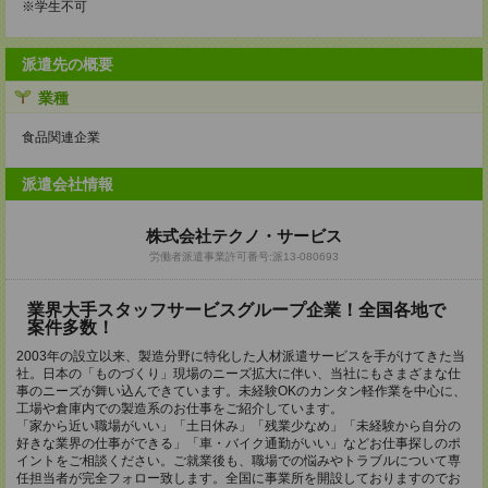
※学生不可
派遣先の概要
業種
食品関連企業
派遣会社情報
株式会社テクノ・サービス
労働者派遣事業許可番号:派13-080693
業界大手スタッフサービスグループ企業！全国各地で
案件多数！
2003年の設立以来、製造分野に特化した人材派遣サービスを手がけてきた当
社。日本の「ものづくり」現場のニーズ拡大に伴い、当社にもさまざまな仕
事のニーズが舞い込んできています。未経験OKのカンタン軽作業を中心に、
工場や倉庫内での製造系のお仕事をご紹介しています。
「家から近い職場がいい」「土日休み」「残業少なめ」「未経験から自分の
好きな業界の仕事ができる」「車・バイク通勤がいい」などお仕事探しのポ
イントをご相談ください。ご就業後も、職場での悩みやトラブルについて専
任担当者が完全フォロー致します。全国に事業所を開設しておりますのでお