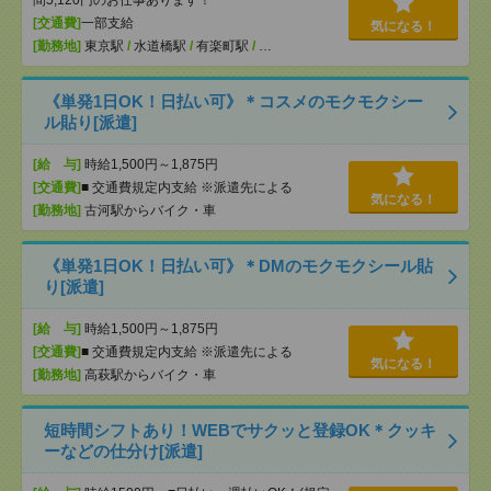
間5,120円のお仕事あります！
[交通費]
一部支給
気になる！
[勤務地]
東京駅
/
水道橋駅
/
有楽町駅
/
…
《単発1日OK！日払い可》＊コスメのモクモクシー
ル貼り[派遣]
[給 与]
時給1,500円～1,875円
[交通費]
■ 交通費規定内支給 ※派遣先による
気になる！
[勤務地]
古河駅からバイク・車
《単発1日OK！日払い可》＊DMのモクモクシール貼
り[派遣]
[給 与]
時給1,500円～1,875円
[交通費]
■ 交通費規定内支給 ※派遣先による
気になる！
[勤務地]
高萩駅からバイク・車
短時間シフトあり！WEBでサクッと登録OK＊クッキ
ーなどの仕分け[派遣]