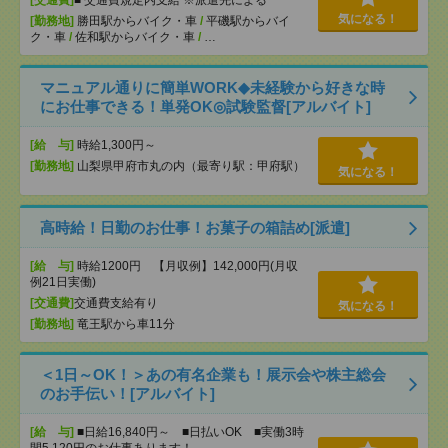
[交通費]
■ 交通費規定内支給 ※派遣先による
気になる！
[勤務地]
勝田駅からバイク・車
/
平磯駅からバイ
ク・車
/
佐和駅からバイク・車
/
…
マニュアル通りに簡単WORK◆未経験から好きな時
にお仕事できる！単発OK◎試験監督[アルバイト]
[給 与]
時給1,300円～
[勤務地]
山梨県甲府市丸の内（最寄り駅：甲府駅）
気になる！
高時給！日勤のお仕事！お菓子の箱詰め[派遣]
[給 与]
時給1200円 【月収例】142,000円(月収
例21日実働)
[交通費]
交通費支給有り
気になる！
[勤務地]
竜王駅から車11分
＜1日～OK！＞あの有名企業も！展示会や株主総会
のお手伝い！[アルバイト]
[給 与]
■日給16,840円～ ■日払いOK ■実働3時