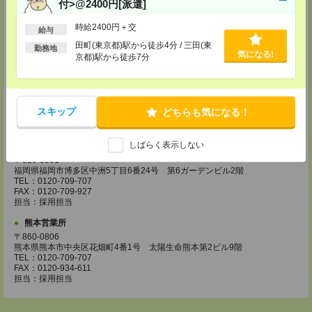
付>@2400円[派遣]
〒730-0031
広島県広島市中区紙屋町2丁目1番地22号 広島興銀ビル11階
時給2400円＋交
TEL：0120-709-707
給与
FAX：0120-934-504
田町(東京都)駅から徒歩4分 / 三田(東
勤務地
担当：採用担当
気になる!
京都)駅から徒歩7分
松山営業所
〒790-0003
愛媛県松山市三番町7丁目1番地21号 ジブラルタ生命松山ビル8階
TEL：0120-709-707
スキップ
どちらも気になる！
FAX：0120-709-890
担当：採用担当
しばらく表示しない
福岡営業所
〒810-0801
福岡県福岡市博多区中洲5丁目6番24号 第6ガーデンビル2階
TEL：0120-709-707
FAX：0120-709-927
担当：採用担当
熊本営業所
〒860-0806
熊本県熊本市中央区花畑町4番1号 太陽生命熊本第2ビル9階
TEL：0120-709-707
FAX：0120-934-611
担当：採用担当