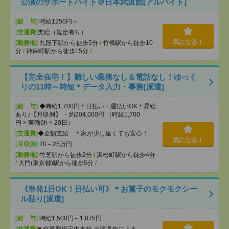
公演のサポートバイト＠日本武道館[アルバイト]
[給 与]
時給1250円～
[交通費]
支給（規定有り）
気になる！
[勤務地]
九段下駅から徒歩5分
/
竹橋駅から徒歩10
分
/
神保町駅から徒歩15分
/
…
【完全在宅！】難しい業務なし＆電話なし！ゆっく
りの11時～時短＊データ入力・事務[派遣]
[給 与]
◆時給1,700円＊日払い・週払いOK＊昇給
あり♪【月収例】 ・約204,000円 （時給1,700
円 × 実働6h × 20日）
[交通費]
◆全額支給 ＊家が少し遠くても安心！
気になる！
[月収例]
20～25万円
[勤務地]
竹芝駅から徒歩2分
/
浜松町駅から徒歩4分
/
大門(東京都)駅から徒歩5分
/
…
《単発1日OK！日払い可》＊お菓子のモクモクシー
ル貼り[派遣]
[給 与]
時給1,500円～1,875円