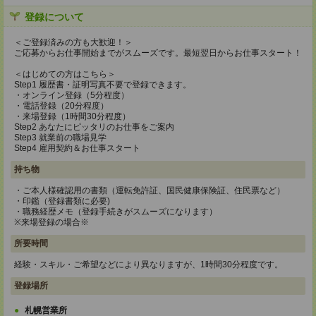
登録について
＜ご登録済みの方も大歓迎！＞
ご応募からお仕事開始までがスムーズです。最短翌日からお仕事スタート！
＜はじめての方はこちら＞
Step1 履歴書・証明写真不要で登録できます。
・オンライン登録（5分程度）
・電話登録（20分程度）
・来場登録（1時間30分程度）
Step2 あなたにピッタリのお仕事をご案内
Step3 就業前の職場見学
Step4 雇用契約＆お仕事スタート
持ち物
・ご本人様確認用の書類（運転免許証、国民健康保険証、住民票など）
・印鑑（登録書類に必要)
・職務経歴メモ（登録手続きがスムーズになります）
※来場登録の場合※
所要時間
経験・スキル・ご希望などにより異なりますが、1時間30分程度です。
登録場所
札幌営業所