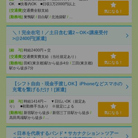
OK ■扶養内OK ■日収1万2000円以上
[交通費]
交通費全額支給
気になる！
[勤務地]
巣鴨駅
/
目白駅
/
北池袋駅
/
…
＼！完全在宅！／土日含む週2～OK<講座受付
>@2400円[派遣]
[給 与]
時給2400円＋交
[交通費]
交通費実費支給（当社規定あり）
気になる！
[勤務地]
田町(東京都)駅から徒歩4分
/
三田(東京都)
駅から徒歩7分
【シフト自由・現金手渡しOK】iPhoneなどスマホの
充電を繋げるだけ！[派遣]
[給 与]
時給1414円～ ▼日払いOK（規定あ
り） ■初勤務手当あり ※規定による
[勤務地]
新宿駅から徒歩
/
新宿三丁目駅から徒歩
/
気になる！
高田馬場駅から徒歩
/
…
＜日本を代表するバンド＊サカナクション＞ツアー