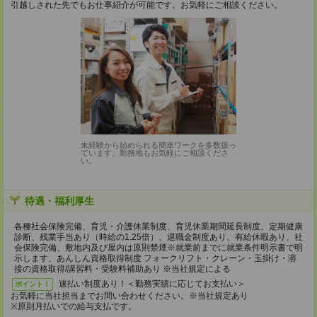
引越しされた先でもお仕事紹介が可能です。お気軽にご相談ください。
未経験から始められる簡単ワークを多数扱っ
ています。勤務地もお気軽にご相談くださ
い。
待遇・福利厚生
各種社会保険完備、育児・介護休業制度、育児休業期間延長制度、定期健康
診断、残業手当あり（時給の1.25倍）、退職金制度あり、有給休暇あり、社
会保険完備、敷地内及び屋内は原則禁煙※就業前までに就業条件明示書で明
示します、あんしん資格取得制度 フォークリフト・クレーン・玉掛け・溶
接の資格取得/講習料・受験料補助あり ※当社規定による
速払い制度あり！＜勤務実績に応じてお支払い＞
ポイント！
お気軽に当社担当までお問い合わせください。※当社規定あり
※原則月払いでの給与支払です。