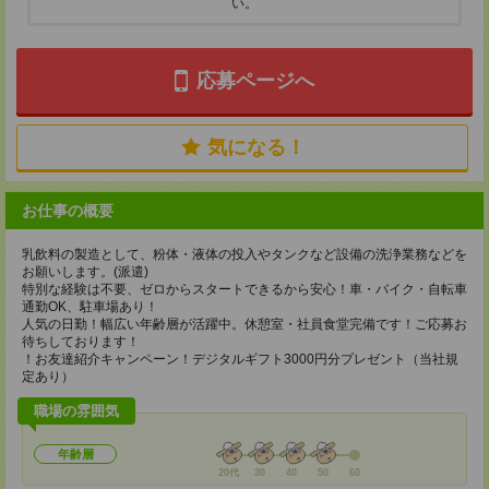
い。
応募ページへ
気になる！
お仕事の概要
乳飲料の製造として、粉体・液体の投入やタンクなど設備の洗浄業務などを
お願いします。(派遣)
特別な経験は不要、ゼロからスタートできるから安心！車・バイク・自転車
通勤OK、駐車場あり！
人気の日勤！幅広い年齢層が活躍中。休憩室・社員食堂完備です！ご応募お
待ちしております！
！お友達紹介キャンペーン！デジタルギフト3000円分プレゼント（当社規
定あり）
職場の雰囲気
年齢層
20代
30
40
50
60