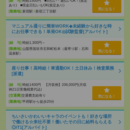
[給 与]
時給1500円 ■日払い・週払いOK！(規定
あり) ■現金日払いもOK(規定あり)
気になる！
[勤務地]
新宿駅
/
新宿三丁目駅
マニュアル通りに簡単WORK◆未経験から好きな時
にお仕事できる！単発OK◎試験監督[アルバイト]
[給 与]
時給1,300円～
[勤務地]
山梨県笛吹市石和町松本（最寄り駅：石和
気になる！
温泉駅）
座り仕事！高時給！車通勤OK！土日休み！検査業務
[派遣]
[給 与]
時給1400円 【月収例】206,000円(月収
例21日実働残業代込)
[交通費]
交通費支給有り
気になる！
[勤務地]
甲府駅から徒歩20分
ちいさいかわいいキャラのイベントも！好きな場所
で働ける☆来社不要！働いたその日に給料もらえる
◎/T1[アルバイト]