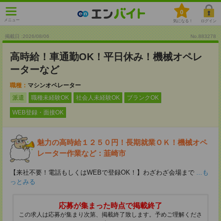
0
メニュー
気になる！
ログイン
掲載日 :2026
/
08
/
06
No.883278
高時給！車通勤OK！平日休み！機械オペレ
ーターなど
職種：
マシンオペレーター
派遣
職種未経験OK
社会人未経験OK
ブランクOK
WEB登録・面接OK
魅力の高時給１２５０円！長期就業ＯＫ！機械オペ
レーター作業など：韮崎市
【来社不要！電話もしくはWEBで登録OK！】わざわざ会場まで
...も
っとみる
応募が集まった時点で掲載終了
この求人は応募が集まり次第、掲載終了致します。予めご理解くださ