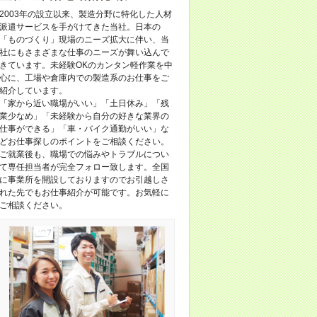
2003年の設立以来、製造分野に特化した人材
派遣サービスを手がけてきた当社。日本の
「ものづくり」現場のニーズ拡大に伴い、当
社にもさまざまな仕事のニーズが舞い込んで
きています。未経験OKのカンタン軽作業を中
心に、工場や倉庫内での製造系のお仕事をご
紹介しています。
「家から近い職場がいい」「土日休み」「残
業少なめ」「未経験から自分の好きな業界の
仕事ができる」「車・バイク通勤がいい」な
どお仕事探しのポイントをご相談ください。
ご就業後も、職場での悩みやトラブルについ
て専任担当者が完全フォロー致します。全国
に事業所を開設しておりますのでお引越しさ
れた先でもお仕事紹介が可能です。お気軽に
ご相談ください。