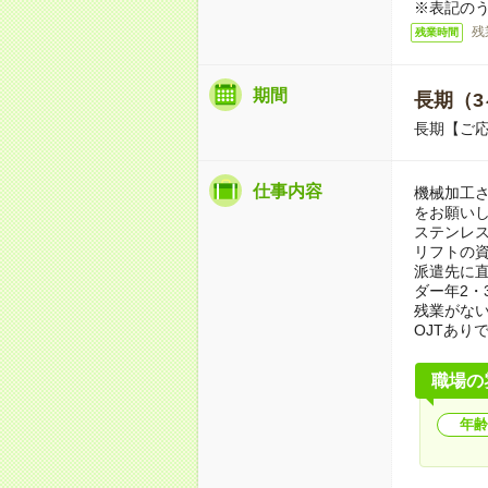
※表記のう
残
残業時間
期間
長期（3
長期【ご応
仕事内容
機械加工
をお願いし
ステンレ
リフトの
派遣先に
ダー年2・
残業がない
OJTあり
職場の
年齢