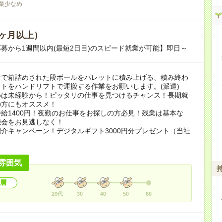
業少なめ
ヶ月以上）
募から1週間以内(最短2日目)のスピード就業が可能】即日～
ンで箱詰めされた段ボールをパレットに積み上げる、積み終わ
トをハンドリフトで運搬する作業をお願いします。(派遣)
めは未経験から！ピッタリの仕事を見つけるチャンス！長期就
の方にもオススメ！
給1400円！夜勤のお仕事をお探しの方必見！残業は基本な
機会をお見逃しなく！
介キャンペーン！デジタルギフト3000円分プレゼント（当社
）
雰囲気
層
20代
30
40
50
60