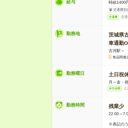
給与
時給1400
交通費別
交通
交通費
勤務地
茨城県
車通勤O
古河駅～ 
食品関連
勤務曜日
土日祝
月～金・
土
休日休暇
勤務時間
残業少
22:00～7:
※表記のう