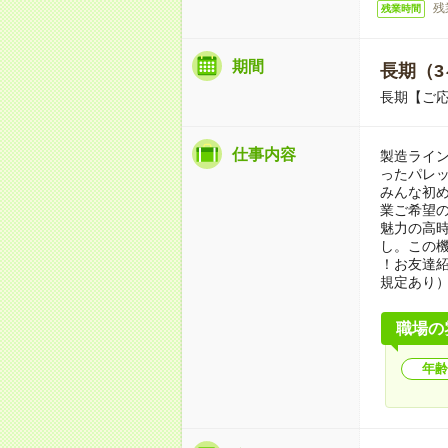
残
残業時間
期間
長期（3
長期【ご応
仕事内容
製造ライ
ったパレッ
みんな初
業ご希望
魅力の高時
し。この
！お友達紹
規定あり
職場の
年齢