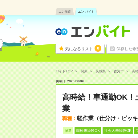
エン派遣
エン バイト
0
気になるリスト
保存した希
バイトTOP
関東
茨城県
古河市
高時
掲載日 :
2026
/
08
/
09
高時給！車通勤OK！
業
軽作業（仕分け・ピッキ
職種：
派遣
職種未経験OK
社会人未経験OK