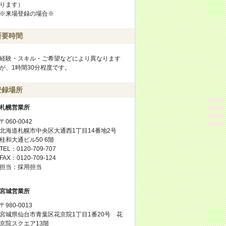
ります）
※来場登録の場合※
所要時間
経験・スキル・ご希望などにより異なります
が、1時間30分程度です。
登録場所
札幌営業所
〒060-0042
北海道札幌市中央区大通西1丁目14番地2号
桂和大通ビル50 6階
TEL：0120-709-707
FAX：0120-709-124
担当：採用担当
宮城営業所
〒980-0013
宮城県仙台市青葉区花京院1丁目1番20号 花
京院スクエア13階