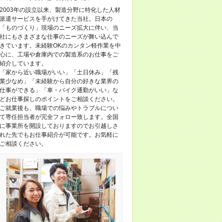
2003年の設立以来、製造分野に特化した人材
派遣サービスを手がけてきた当社。日本の
「ものづくり」現場のニーズ拡大に伴い、当
社にもさまざまな仕事のニーズが舞い込んで
きています。未経験OKのカンタン軽作業を中
心に、工場や倉庫内での製造系のお仕事をご
紹介しています。
「家から近い職場がいい」「土日休み」「残
業少なめ」「未経験から自分の好きな業界の
仕事ができる」「車・バイク通勤がいい」な
どお仕事探しのポイントをご相談ください。
ご就業後も、職場での悩みやトラブルについ
て専任担当者が完全フォロー致します。全国
に事業所を開設しておりますのでお引越しさ
れた先でもお仕事紹介が可能です。お気軽に
ご相談ください。