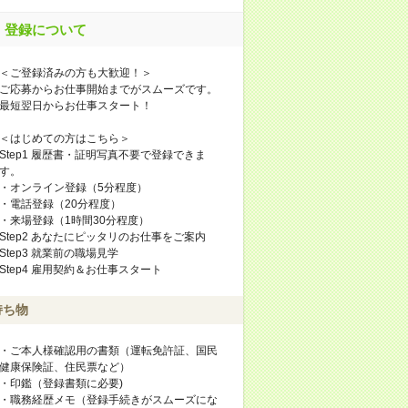
登録について
＜ご登録済みの方も大歓迎！＞
ご応募からお仕事開始までがスムーズです。
最短翌日からお仕事スタート！
＜はじめての方はこちら＞
Step1 履歴書・証明写真不要で登録できま
す。
・オンライン登録（5分程度）
・電話登録（20分程度）
・来場登録（1時間30分程度）
Step2 あなたにピッタリのお仕事をご案内
Step3 就業前の職場見学
Step4 雇用契約＆お仕事スタート
持ち物
・ご本人様確認用の書類（運転免許証、国民
健康保険証、住民票など）
・印鑑（登録書類に必要)
・職務経歴メモ（登録手続きがスムーズにな