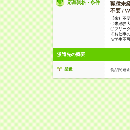
応募資格・条件
職種未経験
不要 /
【来社不要
〇未経験
〇フリータ
※お仕事の
※学生不
派遣先の概要
業種
食品関連