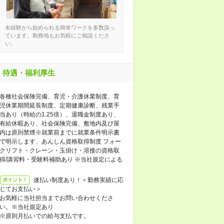
未経験から始められる簡単ワークを多数扱っ
ています。勤務地もお気軽にご相談くださ
い。
待遇・福利厚生
各種社会保険完備、育児・介護休業制度、育
児休業期間延長制度、定期健康診断、残業手
当あり（時給の1.25倍）、退職金制度あり、
有給休暇あり、社会保険完備、敷地内及び屋
内は原則禁煙※就業前までに就業条件明示書
で明示します、あんしん資格取得制度 フォー
クリフト・クレーン・玉掛け・溶接の資格取
得/講習料・受験料補助あり ※当社規定による
速払い制度あり！＜勤務実績に応
ポイント！
じてお支払い＞
お気軽に当社担当までお問い合わせくださ
い。※当社規定あり
※原則月払いでの給与支払です。