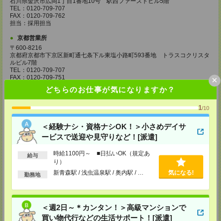
石川県金沢市広岡1丁目1番地10号 駅西ファーストビル5階
TEL：0120-709-707
FAX：0120-709-762
担当：採用担当
京都営業所
〒600-8216
京都府京都市下京区新町通七条下ル東塩小路町593番地 トラスコクリスタ
ルビル7階
TEL：0120-709-707
FAX：0120-709-751
×
担当：採用担当
どちらのお仕事が気になりますか？
大阪営業所
1
/10
〒530-0017
大阪府大阪市北区角田町8番1号 大阪梅田ツインタワーズ・ノース34階
TEL：0120-995-985
＜経験ナシ・資格ナシOK！＞小さめデイサ
FAX：0120-992-568
ービスで送迎や見守りなど！[派遣]
担当：採用担当
時給1100円～ ■日払いOK（規定あ
神戸営業所
給与
り）
〒650-0044
兵庫県神戸市中央区東川崎町1丁目3番3号 神戸ハーバーランドセンタービ
新青森駅 / 浅虫温泉駅 / 奥内駅 / …
気になる!
勤務地
ル18階
TEL：0120-995-984
FAX：0120-709-785
担当：採用担当
＜週2日～＊カンタン！＞高級マンションで
広島営業所
買い物代行などの生活サポート！[派遣]