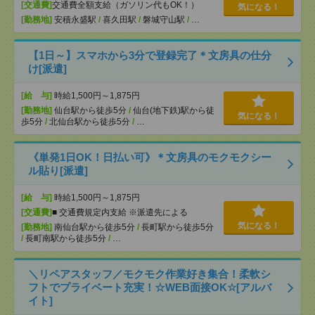
[交通費]
交通費全額支給（ガソリン代もOK！）
気になる！
[勤務地]
安積永盛駅
/
喜久田駅
/
磐城守山駅
/
…
【1日～】スマホから3分で登録完了＊文房具の仕分
け[派遣]
[給 与]
時給1,500円～1,875円
[勤務地]
仙台駅から徒歩5分
/
仙台(地下鉄)駅から徒
気になる！
歩5分
/
北仙台駅から徒歩5分
/
…
《単発1日OK！日払い可》＊文房具のモクモクシー
ル貼り[派遣]
[給 与]
時給1,500円～1,875円
[交通費]
■ 交通費規定内支給 ※派遣先による
気になる！
[勤務地]
南仙台駅から徒歩5分
/
長町駅から徒歩5分
/
長町南駅から徒歩5分
/
…
＼リペアスタッフ／モクモク作業好き集合！柔軟シ
フトでプライベート充実！☆WEB面接OK☆[アルバ
イト]