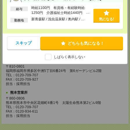
〒730-0031
広島県広島市中区紙屋町2丁目1番地22号 広島興銀ビル11階
時給1100円 有資格・有経験時給
給与
TEL：0120-709-707
1250円 介護福祉士時給1440円 ■
FAX：0120-934-504
日払いOK（規定あり）※即日払い不
新青森駅 / 浅虫温泉駅 / 奥内駅 / …
気になる!
担当：採用担当
勤務地
可
松山営業所
〒790-0003
愛媛県松山市三番町7丁目1番地21号 ジブラルタ生命松山ビル8階
スキップ
どちらも気になる！
TEL：0120-709-707
FAX：0120-709-890
担当：採用担当
しばらく表示しない
福岡営業所
〒810-0801
福岡県福岡市博多区中洲5丁目6番24号 第6ガーデンビル2階
TEL：0120-709-707
FAX：0120-709-927
担当：採用担当
熊本営業所
〒860-0806
熊本県熊本市中央区花畑町4番1号 太陽生命熊本第2ビル9階
TEL：0120-709-707
FAX：0120-934-611
担当：採用担当