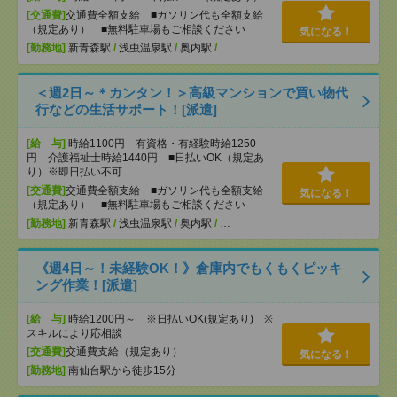
[交通費]
交通費全額支給 ■ガソリン代も全額支給
（規定あり） ■無料駐車場もご相談ください
気になる！
[勤務地]
新青森駅
/
浅虫温泉駅
/
奥内駅
/
…
＜週2日～＊カンタン！＞高級マンションで買い物代
行などの生活サポート！[派遣]
[給 与]
時給1100円 有資格・有経験時給1250
円 介護福祉士時給1440円 ■日払いOK（規定あ
り）※即日払い不可
[交通費]
交通費全額支給 ■ガソリン代も全額支給
気になる！
（規定あり） ■無料駐車場もご相談ください
[勤務地]
新青森駅
/
浅虫温泉駅
/
奥内駅
/
…
《週4日～！未経験OK！》倉庫内でもくもくピッキ
ング作業！[派遣]
[給 与]
時給1200円～ ※日払いOK(規定あり) ※
スキルにより応相談
[交通費]
交通費支給（規定あり）
気になる！
[勤務地]
南仙台駅から徒歩15分