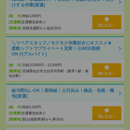
けする作業[派遣]
[給 与]
時給1200円
[交通費]
交通費支給有り
気になる！
[勤務地]
安積永盛駅から徒歩20分
＼リペアスタッフ／モクモク作業好きにオススメ★
柔軟シフトでプライベート充実！☆WEB面接
OK☆[アルバイト]
[給 与]
日給10,000円～13,000円
[勤務地]
宮城県仙台市太白区中田町（最寄り駅：南
気になる！
仙台駅）
給与即払いOK！高時給！土日休み！検品・包装・梱
包[派遣]
[給 与]
時給1150円
[交通費]
交通費支給有り
気になる！
[勤務地]
郡山(福島県)駅から車10分