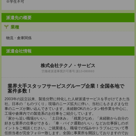
※学生不可
派遣先の概要
業種
物流・倉庫関係
派遣会社情報
株式会社テクノ・サービス
労働者派遣事業許可番号:派13-080693
業界大手スタッフサービスグループ企業！全国各地で
案件多数！
2003年の設立以来、製造分野に特化した人材派遣サービスを手がけてきた当
社。日本の「ものづくり」現場のニーズ拡大に伴い、当社にもさまざまな仕
事のニーズが舞い込んできています。未経験OKのカンタン軽作業を中心に、
工場や倉庫内での製造系のお仕事をご紹介しています。
「家から近い職場がいい」「土日休み」「残業少なめ」「未経験から自分の
好きな業界の仕事ができる」「車・バイク通勤がいい」などお仕事探しのポ
イントをご相談ください。ご就業後も、職場での悩みやトラブルについて専
任担当者が完全フォロー致します。全国に事業所を開設しておりますのでお