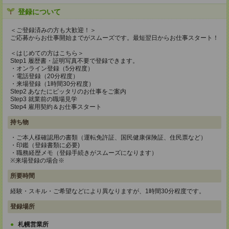
登録について
＜ご登録済みの方も大歓迎！＞
ご応募からお仕事開始までがスムーズです。最短翌日からお仕事スタート！
＜はじめての方はこちら＞
Step1 履歴書・証明写真不要で登録できます。
・オンライン登録（5分程度）
・電話登録（20分程度）
・来場登録（1時間30分程度）
Step2 あなたにピッタリのお仕事をご案内
Step3 就業前の職場見学
Step4 雇用契約＆お仕事スタート
持ち物
・ご本人様確認用の書類（運転免許証、国民健康保険証、住民票など）
・印鑑（登録書類に必要)
・職務経歴メモ（登録手続きがスムーズになります）
※来場登録の場合※
所要時間
経験・スキル・ご希望などにより異なりますが、1時間30分程度です。
登録場所
札幌営業所