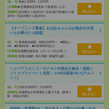
[給 与]
時給1,500円～1,875円
[交通費]
■ 交通費規定内支給 ※派遣先による
気になる！
[勤務地]
仙台駅から徒歩5分
/
仙台(地下鉄)駅から徒
歩5分
/
北仙台駅から徒歩5分
/
…
【オープニング募集】おばあちゃんのお散歩付き添
いも仕事の1つ[派遣]
[給 与]
無資格未経験：時給1200円～ ■週払い
OK ■扶養内OK ■日収9600円以上
[交通費]
交通費全額支給（ガソリン代もOK！）
気になる！
[勤務地]
安積永盛駅
/
喜久田駅
/
磐城守山駅
/
…
＼リペアスタッフ／モクモク作業好き集合！柔軟シ
フトでプライベート充実！☆WEB面接OK☆[アルバ
イト]
[給 与]
日給10,000円～13,000円
[勤務地]
宮城県仙台市青葉区上愛子大道（最寄り
気になる！
駅：陸前白沢駅）
高時給！車通勤OK！平日休み！日勤のお仕事！仕分