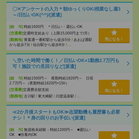
〇✕アンケートの入力＊朝ゆっくりOK/残業なし週3
～/日払いOK(^^)/[派遣]
[給 与]
時給1600円 ＊日払い・週払いOK
[交通費]
交通時支給あり（上限15,000円まで/月）
気になる！
[勤務地]
青葉通一番町駅から徒歩5分
/
あおば通駅
から徒歩7分
/
仙台駅から徒歩8分
/
…
＼空いた時間で働く！／日払いOK×1勤務2.7万円も
可！施設での見回りなど[派遣]
[給 与]
時給1500円～ 夜勤時給1820円～ 日収
2.7万円～（夜勤時給1820円×15h）
[交通費]
交通費全額支給
気になる！
[勤務地]
古川駅
/
東大崎駅
/
川渡温泉駅
/
…
≪2か月後スタートもOK≫志望動機も履歴書も必要
ナシ！＊身の回りのお手伝い[派遣]
[給 与]
無資格未経験：時給1200円～ ■週払い
OK ■扶養内OK