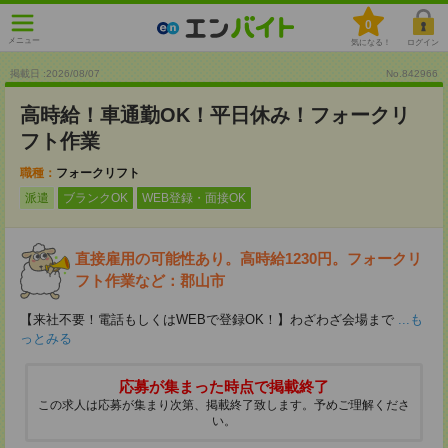
0
メニュー
気になる！
ログイン
掲載日 :2026
/
08
/
07
No.842966
高時給！車通勤OK！平日休み！フォークリ
フト作業
職種：
フォークリフト
派遣
ブランクOK
WEB登録・面接OK
直接雇用の可能性あり。高時給1230円。フォークリ
フト作業など：郡山市
【来社不要！電話もしくはWEBで登録OK！】わざわざ会場まで
...も
っとみる
応募が集まった時点で掲載終了
この求人は応募が集まり次第、掲載終了致します。予めご理解くださ
い。