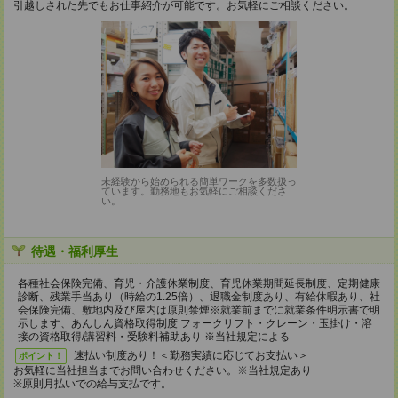
引越しされた先でもお仕事紹介が可能です。お気軽にご相談ください。
未経験から始められる簡単ワークを多数扱っ
ています。勤務地もお気軽にご相談くださ
い。
待遇・福利厚生
各種社会保険完備、育児・介護休業制度、育児休業期間延長制度、定期健康
診断、残業手当あり（時給の1.25倍）、退職金制度あり、有給休暇あり、社
会保険完備、敷地内及び屋内は原則禁煙※就業前までに就業条件明示書で明
示します、あんしん資格取得制度 フォークリフト・クレーン・玉掛け・溶
接の資格取得/講習料・受験料補助あり ※当社規定による
速払い制度あり！＜勤務実績に応じてお支払い＞
ポイント！
お気軽に当社担当までお問い合わせください。※当社規定あり
※原則月払いでの給与支払です。