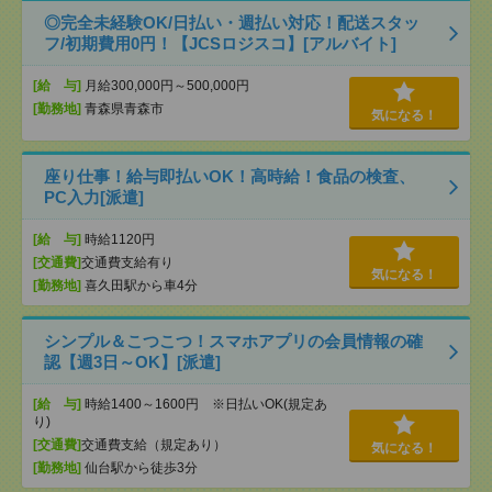
◎完全未経験OK/日払い・週払い対応！配送スタッ
フ/初期費用0円！【JCSロジスコ】[アルバイト]
[給 与]
月給300,000円～500,000円
[勤務地]
青森県青森市
気になる！
座り仕事！給与即払いOK！高時給！食品の検査、
PC入力[派遣]
[給 与]
時給1120円
[交通費]
交通費支給有り
気になる！
[勤務地]
喜久田駅から車4分
シンプル＆こつこつ！スマホアプリの会員情報の確
認【週3日～OK】[派遣]
[給 与]
時給1400～1600円 ※日払いOK(規定あ
り)
[交通費]
交通費支給（規定あり）
気になる！
[勤務地]
仙台駅から徒歩3分