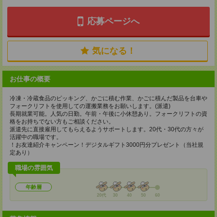
応募ページへ
気になる！
お仕事の概要
冷凍・冷蔵食品のピッキング、かごに積む作業、かごに積んだ製品を台車や
フォークリフトを使用しての運搬業務をお願いします。(派遣)
長期就業可能。人気の日勤。午前・午後に小休憩あり。フォークリフトの資
格をお持ちでない方もご相談ください。
派遣先に直接雇用してもらえるようサポートします。20代・30代の方々が
活躍中の職場です。
！お友達紹介キャンペーン！デジタルギフト3000円分プレゼント（当社規
定あり）
職場の雰囲気
年齢層
20代
30
40
50
60