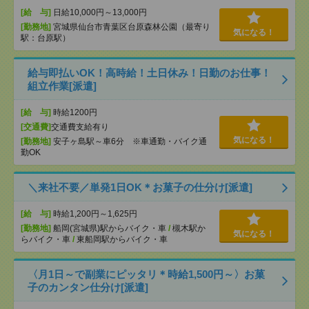
[給 与]
日給10,000円～13,000円
[勤務地]
宮城県仙台市青葉区台原森林公園（最寄り
気になる！
駅：台原駅）
給与即払いOK！高時給！土日休み！日勤のお仕事！
組立作業[派遣]
[給 与]
時給1200円
[交通費]
交通費支給有り
気になる！
[勤務地]
安子ヶ島駅～車6分 ※車通勤・バイク通
勤OK
＼来社不要／単発1日OK＊お菓子の仕分け[派遣]
[給 与]
時給1,200円～1,625円
[勤務地]
船岡(宮城県)駅からバイク・車
/
槻木駅か
気になる！
らバイク・車
/
東船岡駅からバイク・車
〈月1日～で副業にピッタリ＊時給1,500円～〉お菓
子のカンタン仕分け[派遣]