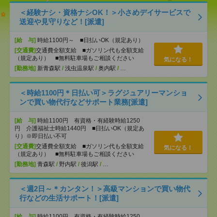
＜経験ナシ・資格ナシOK！＞小さめデイサービスで
送迎や見守りなど！[派遣]
[給 与]
時給1100円～ ■日払いOK（規定あり）
[交通費]
交通費全額支給 ■ガソリン代も全額支給
（規定あり） ■無料駐車場もご相談ください
気になる！
[勤務地]
新青森駅
/
浅虫温泉駅
/
奥内駅
/
…
＜時給1100円＊日払い可＞ラグジュアリーマンショ
ンで買い物代行などサポート業務[派遣]
[給 与]
時給1100円 有資格・有経験時給1250
円 介護福祉士時給1440円 ■日払いOK（規定あ
り）※即日払い不可
[交通費]
交通費全額支給 ■ガソリン代も全額支給
気になる！
（規定あり） ■無料駐車場もご相談ください
[勤務地]
青森駅
/
野内駅
/
後潟駅
/
…
＜週2日～＊カンタン！＞高級マンションで買い物代
行などの生活サポート！[派遣]
[給 与]
時給1100円 有資格・有経験時給1250