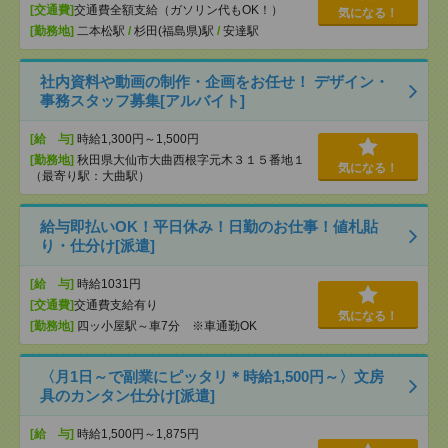
[交通費]
交通費全額支給（ガソリン代もOK！）
気になる！
[勤務地]
二本松駅
/
杉田(福島県)駅
/
安達駅
社内資料や動画の制作・企画をお任せ！ デザイン・
事務スタッフ募集[アルバイト]
[給 与]
時給1,300円～1,500円
[勤務地]
秋田県大仙市大曲西根字元木３１５番地１
気になる！
（最寄り駅：大曲駅）
給与即払いOK！平日休み！日勤のお仕事！値札貼
り・仕分け[派遣]
[給 与]
時給1031円
[交通費]
交通費支給有り
気になる！
[勤務地]
四ッ小屋駅～車7分 ※車通勤OK
〈月1日～で副業にピッタリ＊時給1,500円～〉文房
具のカンタン仕分け[派遣]
[給 与]
時給1,500円～1,875円