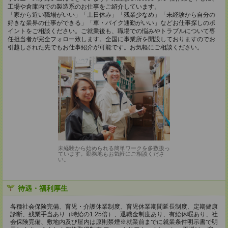
工場や倉庫内での製造系のお仕事をご紹介しています。
「家から近い職場がいい」「土日休み」「残業少なめ」「未経験から自分の
好きな業界の仕事ができる」「車・バイク通勤がいい」などお仕事探しのポ
イントをご相談ください。ご就業後も、職場での悩みやトラブルについて専
任担当者が完全フォロー致します。全国に事業所を開設しておりますのでお
引越しされた先でもお仕事紹介が可能です。お気軽にご相談ください。
未経験から始められる簡単ワークを多数扱っ
ています。勤務地もお気軽にご相談くださ
い。
待遇・福利厚生
各種社会保険完備、育児・介護休業制度、育児休業期間延長制度、定期健康
診断、残業手当あり（時給の1.25倍）、退職金制度あり、有給休暇あり、社
会保険完備、敷地内及び屋内は原則禁煙※就業前までに就業条件明示書で明