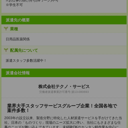
※お仕事の掛け持ち(Wワーク)不可
※学生不可
派遣先の概要
業種
日用品医薬関係
配属先について
派遣スタッフ多数活躍中！
派遣会社情報
株式会社テクノ・サービス
労働者派遣事業許可番号:派13-080693
業界大手スタッフサービスグループ企業！全国各地で
案件多数！
2003年の設立以来、製造分野に特化した人材派遣サービスを手がけてきた当
社。日本の「ものづくり」現場のニーズ拡大に伴い、当社にもさまざまな仕
事のニーズが舞い込んできています。未経験OKのカンタン軽作業を中心に、