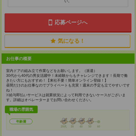
い。
応募ページへ
気になる！
お仕事の概要
室内ドアの組み立て作業などをお願いします。（派遣）
30代から40代の男女活躍中！未経験からもチャレンジできます！長期で働
きたい方にもおすすめ！【来社不要！簡単オンライン登録！】
昼間だけのお仕事なのでプライベートも充実！週末の予定も立てやすいです
ね！
※給与即払いサービスは就業状況によって利用できないケースがございま
す。詳細はオペレーターまでお問い合わせください。
職場の雰囲気
年齢層
20代
30
40
50
60