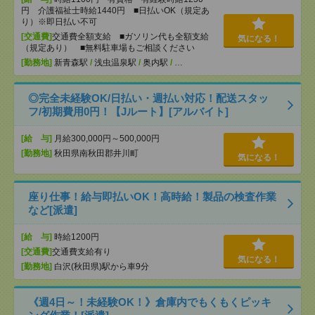
円 介護福祉士時給1440円 ■日払いOK（規定あ
り）※即日払い不可
[交通費]
交通費全額支給 ■ガソリン代も全額支給
気になる！
（規定あり） ■無料駐車場もご相談ください
[勤務地]
新青森駅
/
浅虫温泉駅
/
奥内駅
/
…
◎完全未経験OK/日払い・週払い対応！配送スタッ
フ/初期費用0円！【Jルート】[アルバイト]
[給 与]
月給300,000円～500,000円
[勤務地]
秋田県南秋田郡井川町
気になる！
座り仕事！給与即払いOK！高時給！製品の検査作業
など[派遣]
[給 与]
時給1200円
[交通費]
交通費支給有り
気になる！
[勤務地]
白沢(秋田県)駅から車9分
《週4日～！未経験OK！》倉庫内でもくもくピッキ