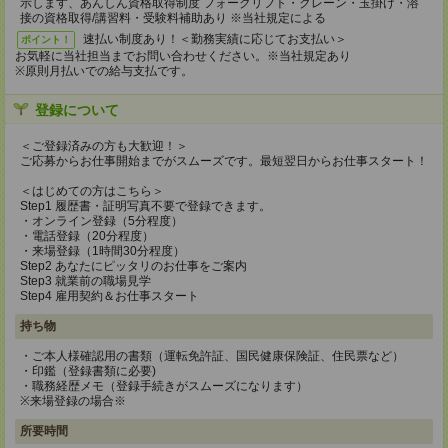
示します、あんしん資格取得制度 フォークリフト・クレーン・玉掛け・溶
接の資格取得/講習料・受験料補助あり ※当社規定による
速払い制度あり！＜勤務実績に応じてお支払い＞
ポイント！
お気軽に当社担当までお問い合わせください。※当社規定あり
※原則月払いでの給与支払です。
登録について
＜ご登録済みの方も大歓迎！＞
ご応募からお仕事開始までがスムーズです。最短翌日からお仕事スタート！
＜はじめての方はこちら＞
Step1 履歴書・証明写真不要で登録できます。
・オンライン登録（5分程度）
・電話登録（20分程度）
・来場登録（1時間30分程度）
Step2 あなたにピッタリのお仕事をご案内
Step3 就業前の職場見学
Step4 雇用契約＆お仕事スタート
持ち物
・ご本人様確認用の書類（運転免許証、国民健康保険証、住民票など）
・印鑑（登録書類に必要)
・職務経歴メモ（登録手続きがスムーズになります）
※来場登録の場合※
所要時間