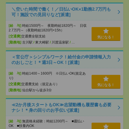
＼空いた時間で働く！／日払いOK×1勤務2.7万円も
可！施設での見回りなど[派遣]
[給 与]
時給1500円～ 夜勤時給1820円～ 日収
2.7万円～（夜勤時給1820円×15h）
[交通費]
交通費全額支給
気になる！
[勤務地]
古川駅
/
東大崎駅
/
川渡温泉駅
/
…
＜官公庁＞シンプルワーク！給付金の申請情報入力
のおしごと！＊週3日～OK！[派遣]
[給 与]
時給1400～1600円 ※日払いOK(規定あ
り)
[交通費]
交通費支給（規定あり）
気になる！
[勤務地]
仙台駅から徒歩3分
≪2か月後スタートもOK≫志望動機も履歴書も必要
ナシ！＊身の回りのお手伝い[派遣]
[給 与]
無資格未経験：時給1200円～ ■週払い
OK ■扶養内OK