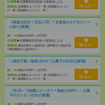
[交通費]
■ 交通費規定内支給 ※派遣先による
気になる！
[勤務地]
石巻駅からバイク・車
/
蛇田駅からバイ
ク・車
/
渡波駅からバイク・車
/
…
《単発1日OK！日払い可》＊文房具のモクモクシー
ル貼り[派遣]
[給 与]
時給1,500円～1,875円
[交通費]
■ 交通費規定内支給 ※派遣先による
気になる！
[勤務地]
南仙台駅から徒歩5分
/
長町駅から徒歩5分
/
長町南駅から徒歩5分
/
…
＼来社不要／単発1日OK＊お菓子の仕分け[派遣]
[給 与]
時給1,500円～1,875円
[勤務地]
石巻駅からバイク・車
/
蛇田駅からバイ
気になる！
ク・車
/
渡波駅からバイク・車
/
…
〈月1日～で副業にピッタリ＊時給1,500円～〉お菓
子のカンタン仕分け[派遣]
[給 与]
時給1,500円～1,875円