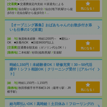
[交通費]
■ 交通費規定内支給 ※派遣先による
気になる！
[勤務地]
仙台駅から徒歩5分
/
仙台(地下鉄)駅から徒
歩5分
/
北仙台駅から徒歩5分
/
…
【オープニング募集】おばあちゃんのお散歩付き添
いも仕事の1つ[派遣]
[給 与]
無資格未経験：時給1200円～ ■週払い
OK ■扶養内OK ■日収9600円以上
[交通費]
交通費全額支給（ガソリン代もOK！）
気になる！
[勤務地]
二本松駅
/
杉田(福島県)駅
/
安達駅
時給1,150円！未経験者OK！研修充実！30～50代活
躍中！シフト相談OK｜クリーニング受付｜[アルバイ
ト]
[給 与]
時給1,150円～1,150円
[勤務地]
秋田県横手市平和町3-26（最寄り駅：JR
気になる！
横手駅）
給与即払いOK！高時給！土日休み！フローリングの