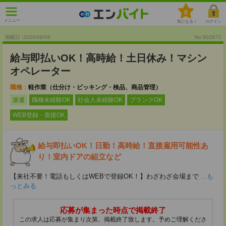
0
メニュー
気になる！
ログイン
掲載日 :2026
/
08
/
06
No.602872
給与即払いOK！高時給！土日休み！マシン
オペレーター
職種：
軽作業（仕分け・ピッキング・検品、商品管理）
派遣
職種未経験OK
社会人未経験OK
ブランクOK
WEB登録・面接OK
給与即払いOK！日勤！高時給！直接雇用可能性あ
り！室内ドアの組立など
【来社不要！電話もしくはWEBで登録OK！】わざわざ会場まで
...も
っとみる
応募が集まった時点で掲載終了
この求人は応募が集まり次第、掲載終了致します。予めご理解くださ