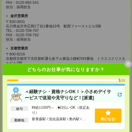
FAX：0120-992-541
担当：採用担当
金沢営業所
〒920-0031
石川県金沢市広岡1丁目1番地10号 駅西ファーストビル5階
TEL：0120-709-707
FAX：0120-709-762
担当：採用担当
京都営業所
〒600-8216
京都府京都市下京区新町通七条下ル東塩小路町593番地 トラスコクリスタ
×
ルビル7階
TEL：0120-709-707
どちらのお仕事が気になりますか？
FAX：0120-709-751
担当：採用担当
1
/10
大阪営業所
＜経験ナシ・資格ナシOK！＞小さめデイサ
〒530-0017
大阪府大阪市北区角田町8番1号 大阪梅田ツインタワーズ・ノース34階
ービスで送迎や見守りなど！[派遣]
TEL：0120-995-985
FAX：0120-992-568
時給1100円～ ■日払いOK（規定あ
担当：採用担当
給与
り）
神戸営業所
新青森駅 / 浅虫温泉駅 / 奥内駅 / …
気になる!
勤務地
〒650-0044
兵庫県神戸市中央区東川崎町1丁目3番3号 神戸ハーバーランドセンタービ