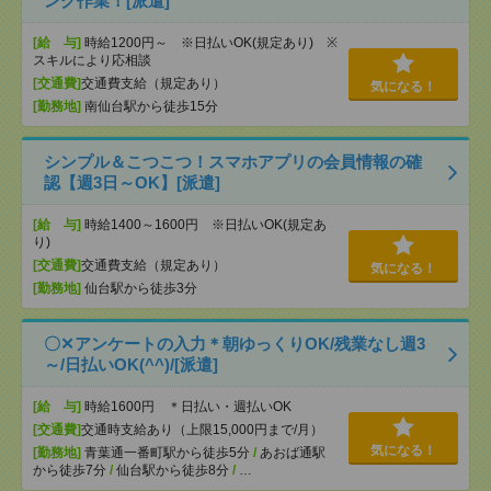
ング作業！[派遣]
[給 与]
時給1200円～ ※日払いOK(規定あり) ※
スキルにより応相談
[交通費]
交通費支給（規定あり）
気になる！
[勤務地]
南仙台駅から徒歩15分
シンプル＆こつこつ！スマホアプリの会員情報の確
認【週3日～OK】[派遣]
[給 与]
時給1400～1600円 ※日払いOK(規定あ
り)
[交通費]
交通費支給（規定あり）
気になる！
[勤務地]
仙台駅から徒歩3分
〇✕アンケートの入力＊朝ゆっくりOK/残業なし週3
～/日払いOK(^^)/[派遣]
[給 与]
時給1600円 ＊日払い・週払いOK
[交通費]
交通時支給あり（上限15,000円まで/月）
気になる！
[勤務地]
青葉通一番町駅から徒歩5分
/
あおば通駅
から徒歩7分
/
仙台駅から徒歩8分
/
…