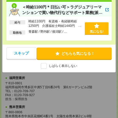
ル18階
TEL：0120-995-984
＜時給1100円＊日払い可＞ラグジュアリーマ
FAX：0120-709-785
ンションで買い物代行などサポート業務[派
担当：採用担当
遣]
広島営業所
時給1100円 有資格・有経験時給
給与
〒730-0031
1250円 介護福祉士時給1440円 ■
広島県広島市中区紙屋町2丁目1番地22号 広島興銀ビル11階
日払いOK（規定あり）※即日払い不
青森駅 / 野内駅 / 後潟駅 / …
気になる!
勤務地
TEL：0120-709-707
可
FAX：0120-934-504
担当：採用担当
松山営業所
スキップ
どちらも気になる！
〒790-0003
愛媛県松山市三番町7丁目1番地21号 ジブラルタ生命松山ビル8階
TEL：0120-709-707
しばらく表示しない
FAX：0120-709-890
担当：採用担当
福岡営業所
〒810-0801
福岡県福岡市博多区中洲5丁目6番24号 第6ガーデンビル2階
TEL：0120-709-707
FAX：0120-709-927
担当：採用担当
熊本営業所
〒860-0806
熊本県熊本市中央区花畑町4番1号 太陽生命熊本第2ビル9階