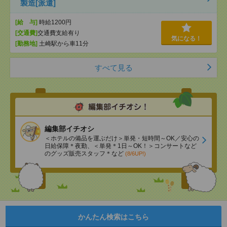
製造[派遣]
[給 与]
時給1200円
[交通費]
交通費支給有り
気になる！
[勤務地]
土崎駅から車11分
すべて見る
編集部イチオシ
＜ホテルの備品を運ぶだけ＞単発・短時間～OK／安心の
日給保障＊夜勤、＜単発＊1日～OK！＞コンサートなど
のグッズ販売スタッフ＊など
(8/6UP!)
かんたん検索はこちら