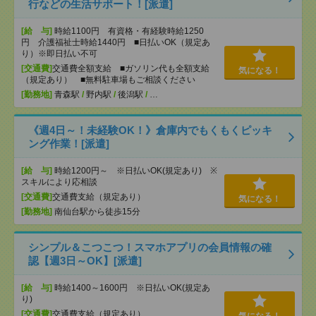
行などの生活サポート！[派遣]
[給 与]
時給1100円 有資格・有経験時給1250
円 介護福祉士時給1440円 ■日払いOK（規定あ
り）※即日払い不可
[交通費]
交通費全額支給 ■ガソリン代も全額支給
気になる！
（規定あり） ■無料駐車場もご相談ください
[勤務地]
青森駅
/
野内駅
/
後潟駅
/
…
《週4日～！未経験OK！》倉庫内でもくもくピッキ
ング作業！[派遣]
[給 与]
時給1200円～ ※日払いOK(規定あり) ※
スキルにより応相談
[交通費]
交通費支給（規定あり）
気になる！
[勤務地]
南仙台駅から徒歩15分
シンプル＆こつこつ！スマホアプリの会員情報の確
認【週3日～OK】[派遣]
[給 与]
時給1400～1600円 ※日払いOK(規定あ
り)
[交通費]
交通費支給（規定あり）