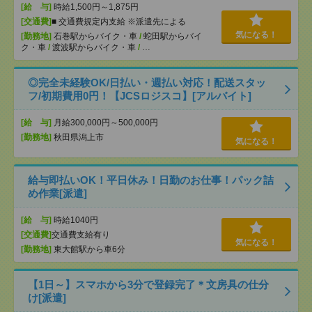
[給 与]
時給1,500円～1,875円
[交通費]
■ 交通費規定内支給 ※派遣先による
気になる！
[勤務地]
石巻駅からバイク・車
/
蛇田駅からバイ
ク・車
/
渡波駅からバイク・車
/
…
◎完全未経験OK/日払い・週払い対応！配送スタッ
フ/初期費用0円！【JCSロジスコ】[アルバイト]
[給 与]
月給300,000円～500,000円
[勤務地]
秋田県潟上市
気になる！
給与即払いOK！平日休み！日勤のお仕事！パック詰
め作業[派遣]
[給 与]
時給1040円
[交通費]
交通費支給有り
気になる！
[勤務地]
東大館駅から車6分
【1日～】スマホから3分で登録完了＊文房具の仕分
け[派遣]