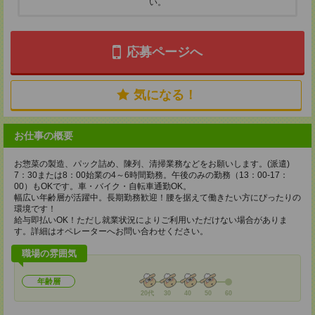
い。
応募ページへ
気になる！
お仕事の概要
お惣菜の製造、パック詰め、陳列、清掃業務などをお願いします。(派遣)
7：30または8：00始業の4～6時間勤務。午後のみの勤務（13：00-17：
00）もOKです。車・バイク・自転車通勤OK。
幅広い年齢層が活躍中。長期勤務歓迎！腰を据えて働きたい方にぴったりの
環境です！
給与即払いOK！ただし就業状況によりご利用いただけない場合がありま
す。詳細はオペレーターへお問い合わせください。
職場の雰囲気
年齢層
20代
30
40
50
60