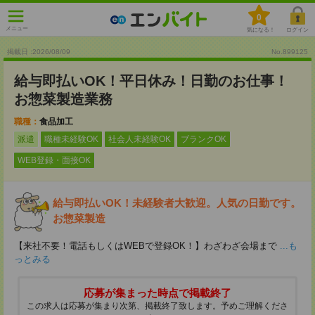
0
メニュー
気になる！
ログイン
掲載日 :2026
/
08
/
09
No.899125
給与即払いOK！平日休み！日勤のお仕事！
お惣菜製造業務
職種：
食品加工
派遣
職種未経験OK
社会人未経験OK
ブランクOK
WEB登録・面接OK
給与即払いOK！未経験者大歓迎。人気の日勤です。
お惣菜製造
【来社不要！電話もしくはWEBで登録OK！】わざわざ会場まで
...も
っとみる
応募が集まった時点で掲載終了
この求人は応募が集まり次第、掲載終了致します。予めご理解くださ