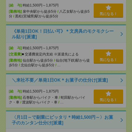
[給 与]
時給1,500円～1,875円
[勤務地]
泉中央駅から徒歩5分
/
八乙女駅から徒歩5
気になる！
分
/
黒松(宮城県)駅から徒歩5分
《単発1日OK！日払い可》＊文房具のモクモクシー
ル貼り[派遣]
[給 与]
時給1,500円～1,875円
[交通費]
■ 交通費規定内支給 ※派遣先による
気になる！
[勤務地]
仙台駅から徒歩5分
/
仙台(地下鉄)駅から徒
歩5分
/
北仙台駅から徒歩5分
/
…
＼来社不要／単発1日OK＊お菓子の仕分け[派遣]
[給 与]
時給1,500円～1,875円
[勤務地]
石巻駅からバイク・車
/
蛇田駅からバイ
気になる！
ク・車
/
渡波駅からバイク・車
/
…
〈月1日～で副業にピッタリ＊時給1,500円～〉お菓
子のカンタン仕分け[派遣]