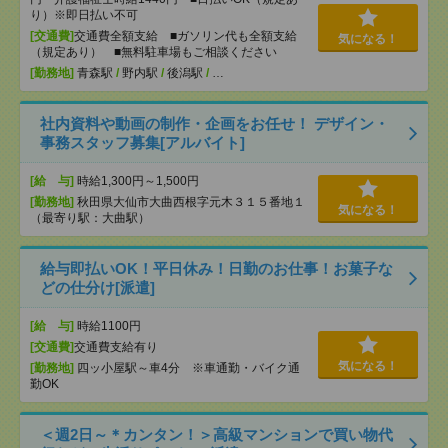
り）※即日払い不可
[交通費]
交通費全額支給 ■ガソリン代も全額支給
気になる！
（規定あり） ■無料駐車場もご相談ください
[勤務地]
青森駅
/
野内駅
/
後潟駅
/
…
社内資料や動画の制作・企画をお任せ！ デザイン・
事務スタッフ募集[アルバイト]
[給 与]
時給1,300円～1,500円
[勤務地]
秋田県大仙市大曲西根字元木３１５番地１
気になる！
（最寄り駅：大曲駅）
給与即払いOK！平日休み！日勤のお仕事！お菓子な
どの仕分け[派遣]
[給 与]
時給1100円
[交通費]
交通費支給有り
気になる！
[勤務地]
四ッ小屋駅～車4分 ※車通勤・バイク通
勤OK
＜週2日～＊カンタン！＞高級マンションで買い物代