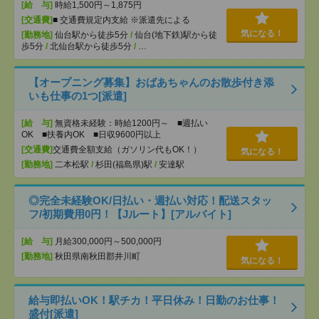
[給 与]
時給1,500円～1,875円
[交通費]
■ 交通費規定内支給 ※派遣先による
気になる！
[勤務地]
仙台駅から徒歩5分
/
仙台(地下鉄)駅から徒
歩5分
/
北仙台駅から徒歩5分
/
…
【オープニング募集】おばあちゃんのお散歩付き添
いも仕事の1つ[派遣]
[給 与]
無資格未経験：時給1200円～ ■週払い
OK ■扶養内OK ■日収9600円以上
[交通費]
交通費全額支給（ガソリン代もOK！）
気になる！
[勤務地]
二本松駅
/
杉田(福島県)駅
/
安達駅
◎完全未経験OK/日払い・週払い対応！配送スタッ
フ/初期費用0円！【Jルート】[アルバイト]
[給 与]
月給300,000円～500,000円
[勤務地]
秋田県南秋田郡井川町
気になる！
給与即払いOK！駅チカ！平日休み！日勤のお仕事！
盛付[派遣]