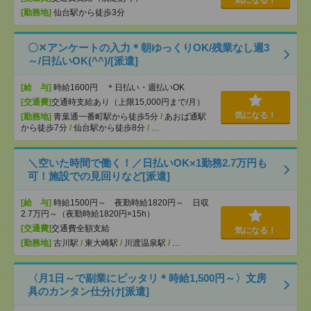
気になる！
[勤務地]
仙台駅から徒歩3分
〇✕アンケートの入力＊朝ゆっくりOK/残業なし週3
～/日払いOK(^^)/[派遣]
[給 与]
時給1600円 ＊日払い・週払いOK
[交通費]
交通時支給あり（上限15,000円まで/月）
気になる！
[勤務地]
青葉通一番町駅から徒歩5分
/
あおば通駅
から徒歩7分
/
仙台駅から徒歩8分
/
…
＼空いた時間で働く！／日払いOK×1勤務2.7万円も
可！施設での見回りなど[派遣]
[給 与]
時給1500円～ 夜勤時給1820円～ 日収
2.7万円～（夜勤時給1820円×15h）
[交通費]
交通費全額支給
気になる！
[勤務地]
古川駅
/
東大崎駅
/
川渡温泉駅
/
…
〈月1日～で副業にピッタリ＊時給1,500円～〉文房
具のカンタン仕分け[派遣]