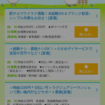
駅チカでラクラク通勤！未経験OK＆ブランク歓迎○
シンプル作業をお任せ！[派遣]
[給 与]
時給1050円～1250円 ★Wワーク不可
[交通費]
交通費全額支給
気になる！
[勤務地]
青森駅
/
東青森駅
/
小柳(青森県)駅
/
…
＜経験ナシ・資格ナシOK！＞小さめデイサービスで
送迎や見守りなど！[派遣]
[給 与]
時給1100円～ ■日払いOK（規定あり）
[交通費]
交通費全額支給 ■ガソリン代も全額支給
（規定あり） ■無料駐車場もご相談ください
気になる！
[勤務地]
青森駅
/
野内駅
/
後潟駅
/
…
＜時給1100円＊日払い可＞ラグジュアリーマンショ
ンで買い物代行などサポート業務[派遣]
[給 与]
時給1100円 有資格・有経験時給1250
円 介護福祉士時給1440円 ■日払いOK（規定あ