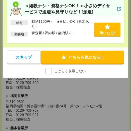
〒650-0044
＜経験ナシ・資格ナシOK！＞小さめデイサ
兵庫県神戸市中央区東川崎町1丁目3番3号 神戸ハーバーランドセンタービ
ル18階
ービスで送迎や見守りなど！[派遣]
TEL：0120-995-984
FAX：0120-709-785
時給1100円～ ■日払いOK（規定あ
担当：採用担当
給与
り）
広島営業所
青森駅 / 野内駅 / 後潟駅 / …
気になる!
勤務地
〒730-0031
広島県広島市中区紙屋町2丁目1番地22号 広島興銀ビル11階
TEL：0120-709-707
FAX：0120-934-504
担当：採用担当
スキップ
どちらも気になる！
松山営業所
〒790-0003
しばらく表示しない
愛媛県松山市三番町7丁目1番地21号 ジブラルタ生命松山ビル8階
TEL：0120-709-707
FAX：0120-709-890
担当：採用担当
福岡営業所
〒810-0801
福岡県福岡市博多区中洲5丁目6番24号 第6ガーデンビル2階
TEL：0120-709-707
FAX：0120-709-927
担当：採用担当
熊本営業所