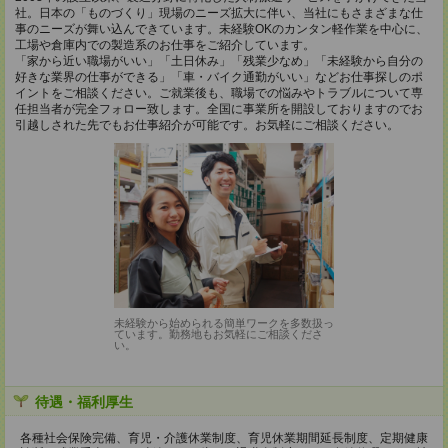
社。日本の「ものづくり」現場のニーズ拡大に伴い、当社にもさまざまな仕
事のニーズが舞い込んできています。未経験OKのカンタン軽作業を中心に、
工場や倉庫内での製造系のお仕事をご紹介しています。
「家から近い職場がいい」「土日休み」「残業少なめ」「未経験から自分の
好きな業界の仕事ができる」「車・バイク通勤がいい」などお仕事探しのポ
イントをご相談ください。ご就業後も、職場での悩みやトラブルについて専
任担当者が完全フォロー致します。全国に事業所を開設しておりますのでお
引越しされた先でもお仕事紹介が可能です。お気軽にご相談ください。
未経験から始められる簡単ワークを多数扱っ
ています。勤務地もお気軽にご相談くださ
い。
待遇・福利厚生
各種社会保険完備、育児・介護休業制度、育児休業期間延長制度、定期健康