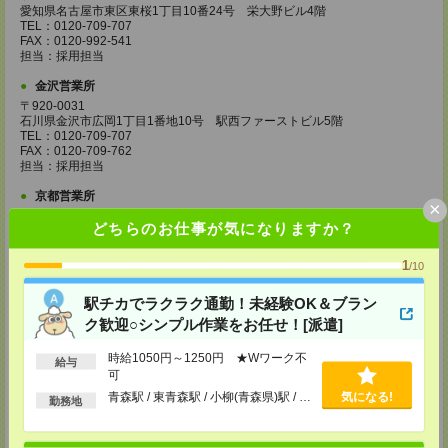
愛知県名古屋市東区東桜1丁目10番24号 栄大野ビル4階
TEL：0120-709-707
FAX：0120-992-541
担当：採用担当
金沢営業所
〒920-0031
石川県金沢市広岡1丁目1番地10号 駅西ファーストビル5階
TEL：0120-709-707
FAX：0120-709-762
担当：採用担当
京都営業所
×
〒600-8216
どちらのお仕事が気になりますか？
京都府京都市下京区新町通七条下ル東塩小路町593番地 トラスコクリスタ
ルビル7階
TEL：0120-709-707
1
/10
FAX：0120-709-751
担当：採用担当
駅チカでラクラク通勤！未経験OK＆ブラン
大阪営業所
ク歓迎○シンプル作業をお任せ！[派遣]
〒530-0017
大阪府大阪市北区角田町8番1号 大阪梅田ツインタワーズ・ノース34階
時給1050円～1250円 ★Wワーク不
給与
TEL：0120-995-985
可
FAX：0120-992-568
青森駅 / 東青森駅 / 小柳(青森県)駅 / …
気になる!
担当：採用担当
勤務地
神戸営業所