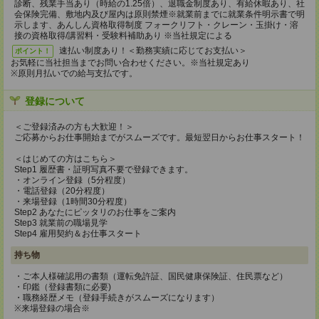
診断、残業手当あり（時給の1.25倍）、退職金制度あり、有給休暇あり、社
会保険完備、敷地内及び屋内は原則禁煙※就業前までに就業条件明示書で明
示します、あんしん資格取得制度 フォークリフト・クレーン・玉掛け・溶
接の資格取得/講習料・受験料補助あり ※当社規定による
速払い制度あり！＜勤務実績に応じてお支払い＞
ポイント！
お気軽に当社担当までお問い合わせください。※当社規定あり
※原則月払いでの給与支払です。
登録について
＜ご登録済みの方も大歓迎！＞
ご応募からお仕事開始までがスムーズです。最短翌日からお仕事スタート！
＜はじめての方はこちら＞
Step1 履歴書・証明写真不要で登録できます。
・オンライン登録（5分程度）
・電話登録（20分程度）
・来場登録（1時間30分程度）
Step2 あなたにピッタリのお仕事をご案内
Step3 就業前の職場見学
Step4 雇用契約＆お仕事スタート
持ち物
・ご本人様確認用の書類（運転免許証、国民健康保険証、住民票など）
・印鑑（登録書類に必要)
・職務経歴メモ（登録手続きがスムーズになります）
※来場登録の場合※