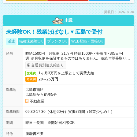
掲載日：2026.07.30
未読
未経験OK！残業ほぼなし▼広島で受付
派遣
職種未経験OK
ブランクOK
WEB登録・面接OK
時給1500円 月収例 21万円 時給1500円×実働7h×週5日×4
給与
週 ※月収例を保証するものではありません。※給与即受取りサ
ービス利用可（利用条件有）
交通費別途支給あり
1ヶ月3万円を上限として実費支給
交通費
20～25万円
月収例
広島市南区
勤務地
広島駅から徒歩5分
不動産業
09:30-17:30（休憩60分）実働7時間（残業少なめ！）
勤務時間
即日～長期 ※開始日相談OK
期間
履歴書不要
特徴