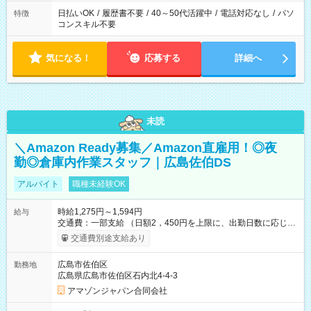
日払いOK
/
履歴書不要
/
40～50代活躍中
/
電話対応なし
/
パソ
特徴
コンスキル不要
気になる！
応募する
詳細へ
未読
＼Amazon Ready募集／Amazon直雇用！◎夜
勤◎倉庫内作業スタッフ｜広島佐伯DS
アルバイト
職種未経験OK
時給1,275円～1,594円
給与
交通費：一部支給 （日額2，450円を上限に、出勤日数に応じて
実費支給） ※22:00～翌5:00までは時給25%UP！ ■給与前払い
交通費別途支給あり
制度あり ※前払い額の上限あり、手数料無料（Amazon負担）
そのほか所定の条件が適用されます 【試用期間】試用期間なし
広島市佐伯区
勤務地
広島県広島市佐伯区石内北4-4-3
アマゾンジャパン合同会社