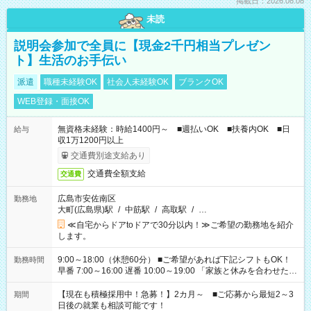
掲載日：2026.08.08
未読
説明会参加で全員に【現金2千円相当プレゼン
ト】生活のお手伝い
派遣
職種未経験OK
社会人未経験OK
ブランクOK
WEB登録・面接OK
無資格未経験：時給1400円～ ■週払いOK ■扶養内OK ■日
給与
収1万1200円以上
交通費別途支給あり
交通費全額支給
交通費
広島市安佐南区
勤務地
大町(広島県)駅
/
中筋駅
/
高取駅
/
…
≪自宅からドアtoドアで30分以内！≫ご希望の勤務地を紹介
します。
9:00～18:00（休憩60分） ■ご希望があれば下記シフトもOK！
勤務時間
早番 7:00～16:00 遅番 10:00～19:00 「家族と休みを合わせた
い」 「余裕を持って夕飯の準備がしたい」 「できれば残業はし
たくない」 など、ご希望を教えてくださいね。 ※Wワーク希望
【現在も積極採用中！急募！】2カ月～ ■ご応募から最短2～3
期間
の方へ 今ご覧のお仕事で希望する勤務時間と、もう1つのお仕事
日後の就業も相談可能です！