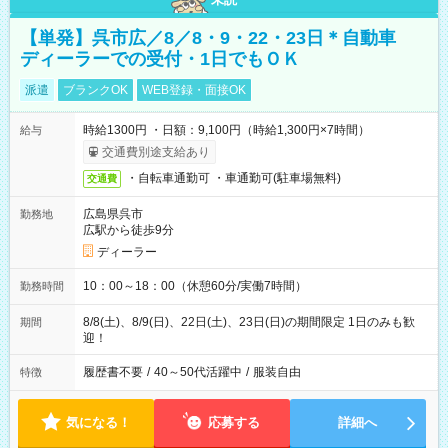
【単発】呉市広／8／8・9・22・23日＊自動車
ディーラーでの受付・1日でもＯＫ
派遣
ブランクOK
WEB登録・面接OK
時給1300円 ・日額：9,100円（時給1,300円×7時間）
給与
交通費別途支給あり
・自転車通勤可 ・車通勤可(駐車場無料)
交通費
広島県呉市
勤務地
広駅から徒歩9分
ディーラー
10：00～18：00（休憩60分/実働7時間）
勤務時間
8/8(土)、8/9(日)、22日(土)、23日(日)の期間限定 1日のみも歓
期間
迎！
履歴書不要
/
40～50代活躍中
/
服装自由
特徴
気になる！
応募する
詳細へ