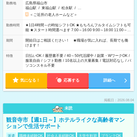
広島県福山市
勤務地
福山駅
/
東福山駅
/
松永駅
/
…
＜ご近所の老人ホームなど＞
★1日4時間～の時短シフトOK ★もちろんフルタイムシフトも可
勤務時間
能 ★スタート時間選べます 7:00～16:00 9:00～18:00 11:00～
20:00 など 残業なし！ ※Wワークの場合、他のお仕事と合わせ
週40時間超の就業はご案内できません ※法令に基づき、週20時
開始日はご相談ください！ ★職場が気に入れば、長期でも働
期間
間以上勤務は社会保険への加入対象となります ※労働者派遣法
けます！
（日雇い派遣の原則禁止）により、短時間・短期間の就業はご
案内が難しい場合があります
日払いOK
/
履歴書不要
/
40～50代活躍中
/
副業・WワークOK
/
特徴
服装自由
/
シフト勤務
/
10名以上の大量募集
/
電話対応なし
/
パ
ソコンスキル不要
気になる！
応募する
詳細へ
掲載日：2026.08.04
未読
観音寺市【週1日～】ホテルライクな高齢者マン
ションで生活サポート
派遣
職種未経験OK
社会人未経験OK
大学生歓迎
ブランクOK