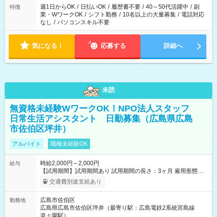
週1日からOK
/
日払いOK
/
履歴書不要
/
40～50代活躍中
/
副
特徴
業・WワークOK
/
シフト勤務
/
10名以上の大量募集
/
電話対応
なし
/
パソコンスキル不要
気になる！
応募する
詳細へ
未読
無資格未経験WワークOK！NPO法人スタッフ
日常生活アシスタント 日勤募集（広島県広島
市佐伯区坪井）
アルバイト
職種未経験OK
時給2,000円～2,000円
給与
【試用期間】試用期間あり 試用期間の長さ：3ヶ月 雇用形態、
給与は本採用時と同じです。
交通費別途支給あり
広島市佐伯区
勤務地
広島県広島市佐伯区坪井（最寄り駅：広島電鉄2系統宮島線
楽々園駅）