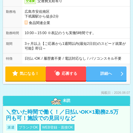
交通費支給有り
交通費
広島市安佐南区
勤務地
下祇園駅から徒歩2分
食品関連企業
10:00～15:00 ※表記のうち実働5時間です。
勤務時間
3ヶ月以上【ご応募から1週間以内(最短2日目)のスピード就業が
期間
可能】即日～
日払いOK
/
履歴書不要
/
電話対応なし
/
パソコンスキル不要
特徴
気になる！
応募する
詳細へ
掲載日：2026.08.07
未読
＼空いた時間で働く！／日払いOK×1勤務2.5万
円も可！施設での見回りなど
派遣
ブランクOK
WEB登録・面接OK