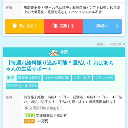
の勤務時間。 合計で週40時間を超える場合は応募できません。
履歴書不要
/
40～50代活躍中
/
服装自由
/
シフト勤務
/
10名以
特徴
上の大量募集
/
電話対応なし
/
パソコンスキル不要
気になる！
応募する
詳細へ
掲載日：2026.08.04
未読
【毎週お給料振り込み可能＊週払い】おばあち
ゃんの生活サポート
派遣
職種未経験OK
社会人未経験OK
大学生歓迎
ブランクOK
WEB登録・面接OK
無資格未経験：時給1350円～ 経験者：時給1350円～ ★日払
給与
い／週払い制度あり（月払いも選べます）※稼働開始時は手続き
完了次第のお支払いとなります。
交通費別途支給あり
交通費支給※規定有
交通費
～5万円
月収例