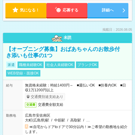
気になる！
応募する
詳細へ
掲載日：2026.08.05
未読
【オープニング募集】おばあちゃんのお散歩付
き添いも仕事の1つ
派遣
職種未経験OK
社会人未経験OK
ブランクOK
WEB登録・面接OK
無資格未経験：時給1400円～ ■週払いOK ■扶養内OK ■日
給与
収1万1200円以上
交通費別途支給あり
交通費全額支給
交通費
広島市安佐南区
勤務地
大町(広島県)駅
/
中筋駅
/
高取駅
/
…
≪自宅からドアtoドアで30分以内！≫ご希望の勤務地を紹介
します。