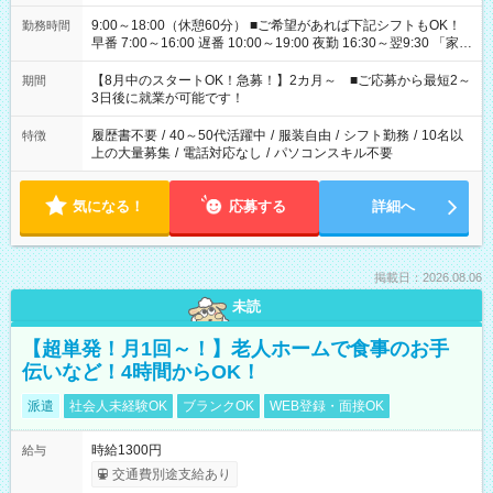
9:00～18:00（休憩60分） ■ご希望があれば下記シフトもOK！
勤務時間
早番 7:00～16:00 遅番 10:00～19:00 夜勤 16:30～翌9:30 「家族
と休みを合わせたい」 「余裕を持って夕飯の準備がしたい」
「できれば残業はしたくない」 など、ご希望を教えてください
【8月中のスタートOK！急募！】2カ月～ ■ご応募から最短2～
期間
ね。 ※Wワーク希望の方へ 今ご覧のお仕事で希望する勤務時間
3日後に就業が可能です！
と、もう1つのお仕事の勤務時間。 合計で週40時間を超える場
合は応募できません。
履歴書不要
/
40～50代活躍中
/
服装自由
/
シフト勤務
/
10名以
特徴
上の大量募集
/
電話対応なし
/
パソコンスキル不要
気になる！
応募する
詳細へ
掲載日：2026.08.06
未読
【超単発！月1回～！】老人ホームで食事のお手
伝いなど！4時間からOK！
派遣
社会人未経験OK
ブランクOK
WEB登録・面接OK
時給1300円
給与
交通費別途支給あり