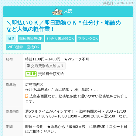
掲載日：2026.08.03
未読
＼即払いＯＫ／即日勤務ＯＫ＊仕分け・箱詰め
など人気の軽作業！
派遣
職種未経験OK
社会人未経験OK
ブランクOK
WEB登録・面接OK
時給1100円～1400円 ★Wワーク不可
給与
交通費別途支給あり
交通費全額支給
交通費
広島市西区
勤務地
横川(広島県)駅
/
西広島駅
/
横川駅駅
/
…
広島市西区など…勤務地多数！通いやすい勤務地をご紹介し
ます。
週5フルタイムがメインです！ ＜勤務時間の例＞ 8:00～17:00
勤務時間
8:30～17:30 9:00～18:00 10:00～19:00 20:30～翌5:30 など ★
その他にも勤務時間多数！ 日勤のみ、残業なし、交替制など
ご希望を教えてください！
即日～長期 ★応募から「最短2日後」に勤務OK！スタート日
期間
はご相談ください。