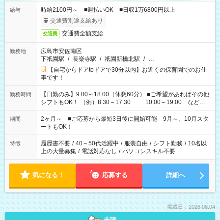
時給2100円～ ■週払いOK ■日収1万6800円以上
給与
交通費別途支給あり
交通費全額支給
交通費
広島市安佐南区
勤務地
下祇園駅
/
長楽寺駅
/
祇園新橋北駅
/
…
【自宅からドアtoドアで30分以内】お近くの保育園でのお仕
事です！
【日勤のみ】9:00～18:00（休憩60分） ■ご希望があればその他
勤務時間
シフトもOK！ （例）8:30～17:30 10:00～19:00 など
「家族とお休みを合わせたい」 「余裕を持って夕飯の準備がし
たい」 「できれば残業はしたくない」 など、ご希望があれば教
2ヶ月～ ■ご応募から最短3日後に開始可能 9月～、10月スタ
期間
えてくださいね。 ※Wワーク希望の方へ 今ご覧のお仕事で希望
ートもOK！
する勤務時間と、もう1つのお仕事の勤務時間。 合計で週40時
間を超える場合は応募できません
履歴書不要
/
40～50代活躍中
/
服装自由
/
シフト勤務
/
10名以
特徴
上の大量募集
/
電話対応なし
/
パソコンスキル不要
気になる！
応募する
詳細へ
掲載日：2026.08.04
未読