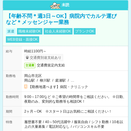
未読
【年齢不問＊週3日～OK】病院内でカルテ運び
など＊メッセンジャー業務
派遣
職種未経験OK
社会人未経験OK
ブランクOK
WEB登録・面接OK
時給1100円～
給与
交通費別途支給あり
交通費規定内支給
交通費
岡山市北区
勤務地
岡山駅
/
柳川駅
/
庭瀬駅
/
…
【勤務地選べます】病院・クリニック
9:00～17:00など ※ご希望の時間帯をご相談ください。 ※日勤、
勤務時間
夜勤のみ、変則的な勤務等も相談OK！
2ヶ月～OK ※スタート日はお気軽にご相談ください！
期間
履歴書不要
/
40～50代活躍中
/
服装自由
/
シフト勤務
/
10名以
特徴
上の大量募集
/
電話対応なし
/
パソコンスキル不要