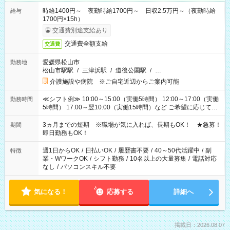
時給1400円～ 夜勤時給1700円～ 日収2.5万円～（夜勤時給
給与
1700円×15h）
交通費別途支給あり
交通費全額支給
交通費
愛媛県松山市
勤務地
松山市駅駅
/
三津浜駅
/
道後公園駅
/
…
介護施設や病院 ※ご自宅近辺からご案内可能
≪シフト例≫ 10:00～15:00（実働5時間） 12:00～17:00（実働
勤務時間
5時間） 17:00～翌10:00（実働15時間）など ご希望に応じて、
働く時間は調整できます！ お気軽に担当へ相談ください！
3ヵ月までの短期 ※職場が気に入れば、長期もOK！ ★急募！
期間
即日勤務もOK！
週1日からOK
/
日払いOK
/
履歴書不要
/
40～50代活躍中
/
副
特徴
業・WワークOK
/
シフト勤務
/
10名以上の大量募集
/
電話対応
なし
/
パソコンスキル不要
気になる！
応募する
詳細へ
掲載日：2026.08.07