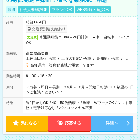
の身体測定や採血！様々な勤務地ご用意
派遣
社会人未経験OK
ブランクOK
WEB登録・面接OK
時給1450円
給与
交通費別途支給あり
車通勤可能＊1km＝20円計算 ★車・自転車・バイク
交通費
OK！
高知県高知市
勤務地
土佐山田駅から車
/
土佐久礼駅から車
/
高知駅から車
/
…
高知県内、複数勤務地ご用意してます！
8：00～16：30
勤務時間
＜急募＞即日～長期 ＊9月～10月～開始日相談OK！希望の1日
期間
をご相談ください＾＾
週1日からOK
/
40～50代活躍中
/
副業・WワークOK
/
シフト勤
特徴
務
/
電話対応なし
/
パソコンスキル不要
気になる！
応募する
詳細へ