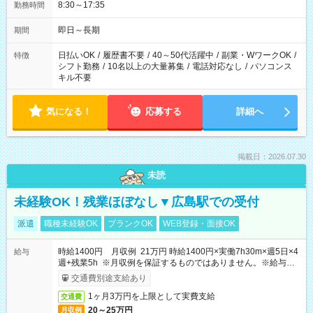
8:30～17:35
勤務時間
即日～長期
期間
日払いOK
/
履歴書不要
/
40～50代活躍中
/
副業・WワークOK
/
特徴
シフト勤務
/
10名以上の大量募集
/
電話対応なし
/
パソコンス
キル不要
気になる！
応募する
詳細へ
掲載日：2026.07.30
未読
未経験OK！残業ほぼなし▼広島駅での受付
派遣
職種未経験OK
ブランクOK
WEB登録・面接OK
時給1400円 月収例 21万円 時給1400円×実働7h30m×週5日×4
給与
週+残業5h ※月収例を保証するものではありません。※給与即
受取りサービス利用可（利用条件有）
交通費別途支給あり
1ヶ月3万円を上限として実費支給
交通費
20～25万円
月収例