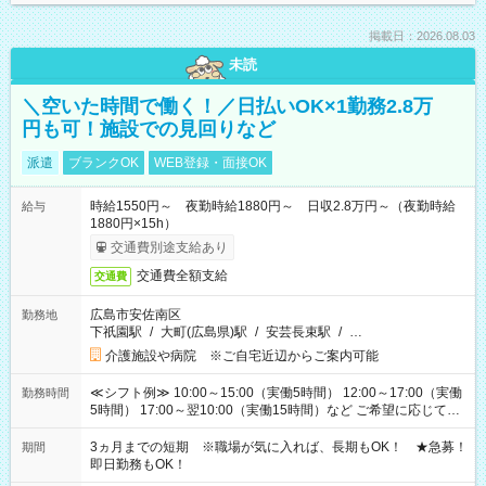
掲載日：2026.08.03
未読
＼空いた時間で働く！／日払いOK×1勤務2.8万
円も可！施設での見回りなど
派遣
ブランクOK
WEB登録・面接OK
時給1550円～ 夜勤時給1880円～ 日収2.8万円～（夜勤時給
給与
1880円×15h）
交通費別途支給あり
交通費全額支給
交通費
広島市安佐南区
勤務地
下祇園駅
/
大町(広島県)駅
/
安芸長束駅
/
…
介護施設や病院 ※ご自宅近辺からご案内可能
≪シフト例≫ 10:00～15:00（実働5時間） 12:00～17:00（実働
勤務時間
5時間） 17:00～翌10:00（実働15時間）など ご希望に応じて、
働く時間は調整できます！ お気軽に担当へ相談ください！
3ヵ月までの短期 ※職場が気に入れば、長期もOK！ ★急募！
期間
即日勤務もOK！