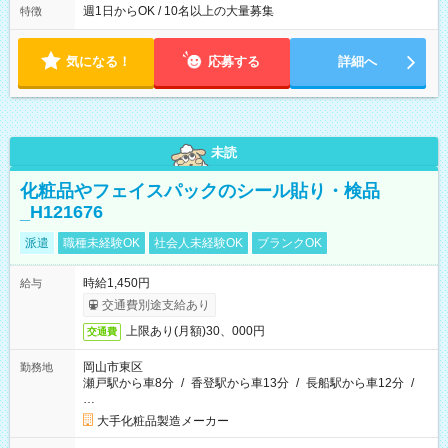
週1日からOK / 10名以上の大量募集
特徴
気になる！
応募する
詳細へ
未読
化粧品やフェイスパックのシール貼り・検品
_H121676
派遣
職種未経験OK
社会人未経験OK
ブランクOK
時給1,450円
給与
交通費別途支給あり
上限あり(月額)30、000円
交通費
岡山市東区
勤務地
瀬戸駅から車8分
/
香登駅から車13分
/
長船駅から車12分
/
…
大手化粧品製造メーカー