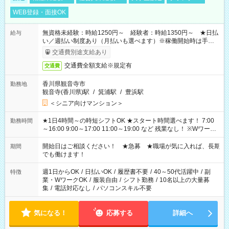
WEB登録・面接OK
無資格未経験：時給1250円～ 経験者：時給1350円～ ★日払
給与
い／週払い制度あり（月払いも選べます）※稼働開始時は手続き
完了次第のお支払いとなります。
交通費別途支給あり
交通費全額支給※規定有
交通費
香川県観音寺市
勤務地
観音寺(香川県)駅
/
箕浦駅
/
豊浜駅
＜シニア向けマンション＞
★1日4時間～の時短シフトOK ★スタート時間選べます！ 7:00
勤務時間
～16:00 9:00～17:00 11:00～19:00 など 残業なし！ ※Wワーク
の場合、他のお仕事と合わせ週40時間超の就業はご案内できま
せん ※法令に基づき、週20時間以上勤務は社会保険への加入対
開始日はご相談ください！ ★急募 ★職場が気に入れば、長期
期間
象となります ※労働者派遣法（日雇い派遣の原則禁止）によ
でも働けます！
り、短時間・短期間の就業はご案内が難しい場合があります
週1日からOK
/
日払いOK
/
履歴書不要
/
40～50代活躍中
/
副
特徴
業・WワークOK
/
服装自由
/
シフト勤務
/
10名以上の大量募
集
/
電話対応なし
/
パソコンスキル不要
気になる！
応募する
詳細へ