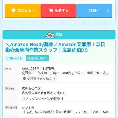
気になる！
応募する
詳細へ
未読
＼Amazon Ready募集／Amazon直雇用！◎日
勤◎倉庫内作業スタッフ｜広島佐伯DS
アルバイト
職種未経験OK
時給1,275円～1,275円
給与
交通費：一部支給 （日額2，450円を上限に、出勤日数に応じて
実費支給） ※22:00～翌5:00までは時給25%UP！ ■給与前払い
交通費別途支給あり
制度あり ※前払い額の上限あり、手数料無料（Amazon負担）
そのほか所定の条件が適用されます 【試用期間】試用期間なし
広島市佐伯区
勤務地
広島県広島市佐伯区石内北4-4-3
アマゾンジャパン合同会社
シフト制
勤務時間
1日あたりの実働時間：最大8時間/日 シフト例 ・12時～15時 入
社後、就業可能シフトをご確認の上、申請してください。