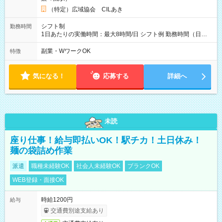
（特定）広域協会 CILあき
シフト制
勤務時間
1日あたりの実働時間：最大8時間/日 シフト例 勤務時間（日
勤）・8時～18時 （実働時間8時間 待機休憩2時間）（日勤1回
あたりの給与 2万円）
副業・WワークOK
特徴
気になる！
応募する
詳細へ
未読
座り仕事！給与即払いOK！駅チカ！土日休み！
麺の袋詰め作業
派遣
職種未経験OK
社会人未経験OK
ブランクOK
WEB登録・面接OK
時給1200円
給与
交通費別途支給あり