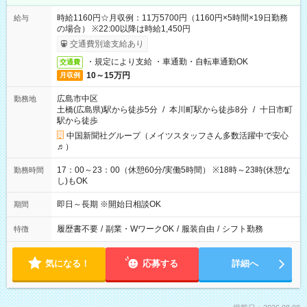
時給1160円☆月収例：11万5700円（1160円×5時間×19日勤務
給与
の場合） ※22:00以降は時給1,450円
交通費別途支給あり
・規定により支給 ・車通勤・自転車通勤OK
交通費
10～15万円
月収例
広島市中区
勤務地
土橋(広島県)駅から徒歩5分
/
本川町駅から徒歩8分
/
十日市町
駅から徒歩
中国新聞社グループ（メイツスタッフさん多数活躍中で安心
♬）
17：00～23：00（休憩60分/実働5時間） ※18時～23時(休憩な
勤務時間
し)もOK
即日～長期 ※開始日相談OK
期間
履歴書不要
/
副業・WワークOK
/
服装自由
/
シフト勤務
特徴
気になる！
応募する
詳細へ