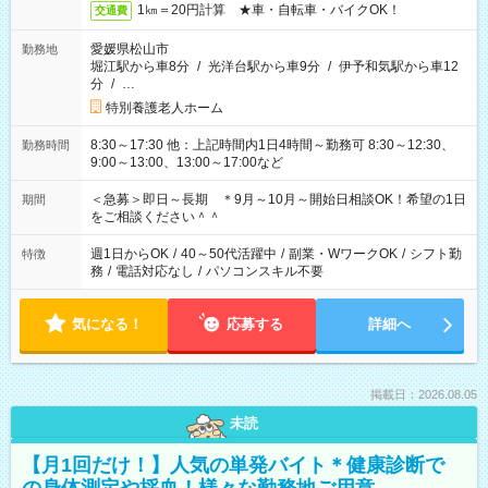
1㎞＝20円計算 ★車・自転車・バイクOK！
交通費
愛媛県松山市
勤務地
堀江駅から車8分
/
光洋台駅から車9分
/
伊予和気駅から車12
分
/
…
特別養護老人ホーム
8:30～17:30 他：上記時間内1日4時間～勤務可 8:30～12:30、
勤務時間
9:00～13:00、13:00～17:00など
＜急募＞即日～長期 ＊9月～10月～開始日相談OK！希望の1日
期間
をご相談ください＾＾
週1日からOK
/
40～50代活躍中
/
副業・WワークOK
/
シフト勤
特徴
務
/
電話対応なし
/
パソコンスキル不要
気になる！
応募する
詳細へ
掲載日：2026.08.05
未読
【月1回だけ！】人気の単発バイト＊健康診断で