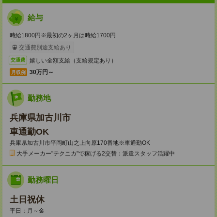
給与
時給1800円※最初の2ヶ月は時給1700円
交通費別途支給あり
嬉しい全額支給（支給規定あり）
交通費
30万円～
月収例
勤務地
兵庫県加古川市
車通勤OK
兵庫県加古川市平岡町山之上向原170番地※車通勤OK
大手メーカー"テクニカ"で稼げる2交替：派遣スタッフ活躍中
勤務曜日
土日祝休
平日：月～金