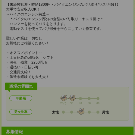
【未経験歓迎・時給1800円・バイクエンジンのバリ取り/ヤスリ掛け】
大手で安定収入OK！
～バイクのエンジン鋳造～
＊バイクのエンジン部分の金型のバリ取り・ヤスリ掛け＊
ハンマーを使ってバリをとります。
電動ヤスリを使ってバリ部分を平らにしていく作業です。
難しい作業は一切なし！
お気軽にご相談ください！
～オススメポイント～
・土日休みの5勤2休 シフト
・深夜 残業 2250円/ｈ
・週払い・日払い可
・交通費支給！
・製造未経験でも大丈夫！
職場の雰囲気
年齢層
20代
30
40
50
60
男女比率
女性
男性
募集情報