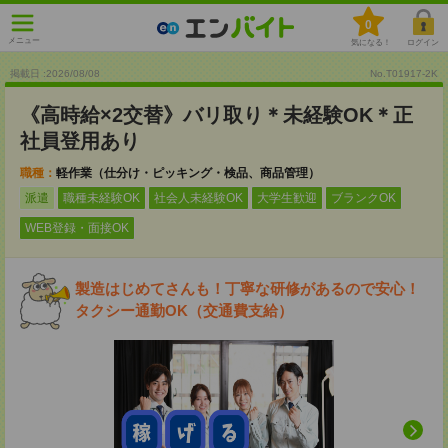
0
メニュー
気になる！
ログイン
掲載日 :2026
/
08
/
08
No.T01917-2K
《高時給×2交替》バリ取り＊未経験OK＊正
社員登用あり
職種：
軽作業（仕分け・ピッキング・検品、商品管理）
派遣
職種未経験OK
社会人未経験OK
大学生歓迎
ブランクOK
WEB登録・面接OK
製造はじめてさんも！丁寧な研修があるので安心！
タクシー通勤OK（交通費支給）