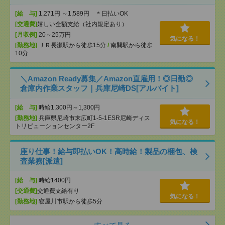
[給 与]
1,271円 ～1,589円 ＊日払いOK
[交通費]
嬉しい全額支給（社内規定あり）
[月収例]
20～25万円
気になる！
[勤務地]
ＪＲ長瀬駅から徒歩15分
/
南巽駅から徒歩
10分
＼Amazon Ready募集／Amazon直雇用！◎日勤◎
倉庫内作業スタッフ｜兵庫尼崎DS[アルバイト]
[給 与]
時給1,300円～1,300円
[勤務地]
兵庫県尼崎市末広町1-5-1ESR尼崎ディス
気になる！
トリビューションセンター2F
座り仕事！給与即払いOK！高時給！製品の梱包、検
査業務[派遣]
[給 与]
時給1400円
[交通費]
交通費支給有り
気になる！
[勤務地]
寝屋川市駅から徒歩5分