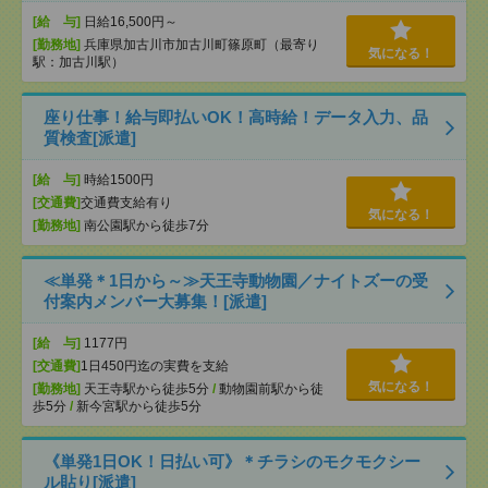
[給 与]
日給16,500円～
[勤務地]
兵庫県加古川市加古川町篠原町（最寄り
気になる！
駅：加古川駅）
座り仕事！給与即払いOK！高時給！データ入力、品
質検査[派遣]
[給 与]
時給1500円
[交通費]
交通費支給有り
気になる！
[勤務地]
南公園駅から徒歩7分
≪単発＊1日から～≫天王寺動物園／ナイトズーの受
付案内メンバー大募集！[派遣]
[給 与]
1177円
[交通費]
1日450円迄の実費を支給
気になる！
[勤務地]
天王寺駅から徒歩5分
/
動物園前駅から徒
歩5分
/
新今宮駅から徒歩5分
《単発1日OK！日払い可》＊チラシのモクモクシー
ル貼り[派遣]