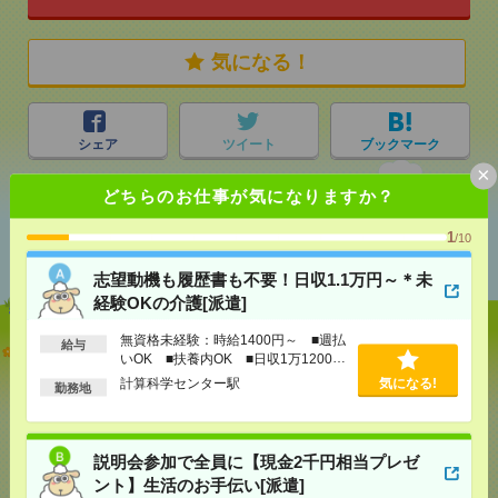
気になる！
シェア
ツイート
ブックマーク
×
どちらのお仕事が気になりますか？
あなたの閲覧履歴からの
1
/10
おすすめ
志望動機も履歴書も不要！日収1.1万円～＊未
経験OKの介護[派遣]
無資格未経験：時給1400円～ ■週払
給与
志望動機も履歴書も不要！日収1.1万円～＊未経験OK
いOK ■扶養内OK ■日収1万1200円
の介護[派遣]
以上
計算科学センター駅
気になる!
勤務地
[給 与]
無資格未経験：時給1400円～ ■週払い
OK ■扶養内OK ■日収1万1200円以上
[交通費]
交通費全額支給
気になる！
説明会参加で全員に【現金2千円相当プレゼ
[勤務地]
計算科学センター駅
ント】生活のお手伝い[派遣]