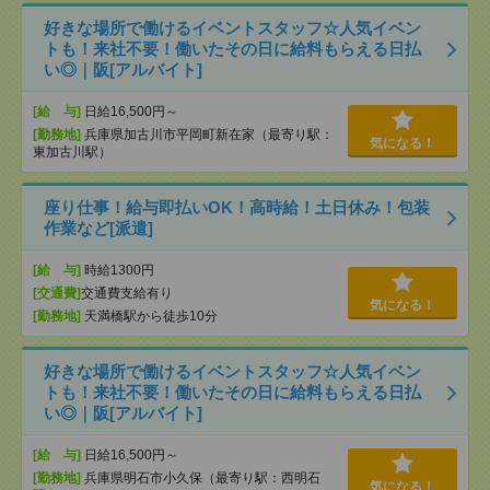
好きな場所で働けるイベントスタッフ☆人気イベン
トも！来社不要！働いたその日に給料もらえる日払
い◎｜阪[アルバイト]
[給 与]
日給16,500円～
[勤務地]
兵庫県加古川市平岡町新在家（最寄り駅：
気になる！
東加古川駅）
座り仕事！給与即払いOK！高時給！土日休み！包装
作業など[派遣]
[給 与]
時給1300円
[交通費]
交通費支給有り
気になる！
[勤務地]
天満橋駅から徒歩10分
好きな場所で働けるイベントスタッフ☆人気イベン
トも！来社不要！働いたその日に給料もらえる日払
い◎｜阪[アルバイト]
[給 与]
日給16,500円～
[勤務地]
兵庫県明石市小久保（最寄り駅：西明石
気になる！