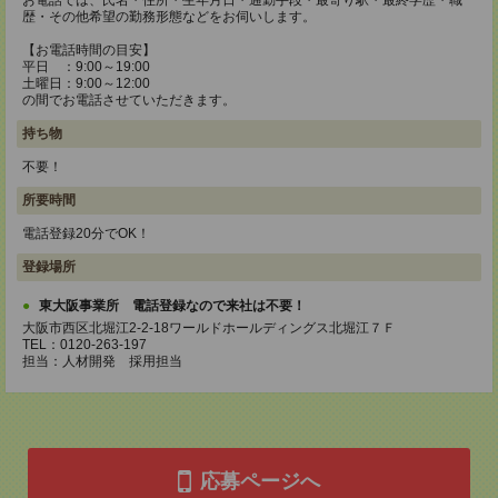
お電話では、氏名・住所・生年月日・通勤手段・最寄り駅・最終学歴・職
歴・その他希望の勤務形態などをお伺いします。
【お電話時間の目安】
平日 ：9:00～19:00
土曜日：9:00～12:00
の間でお電話させていただきます。
持ち物
不要！
所要時間
電話登録20分でOK！
登録場所
東大阪事業所 電話登録なので来社は不要！
大阪市西区北堀江2-2-18ワールドホールディングス北堀江７Ｆ
TEL：0120-263-197
担当：人材開発 採用担当
応募ページへ