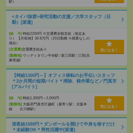
駅）
<タイパ抜群>研究活動の支援／大学スタッフ（日
勤）[派遣]
[給 与]
時給2200円 ※交通費全額支給（規定あ
り） 【月収例】30.8万円（20日勤務 ※残業なしの
場合）
[交通費]
交通費支給あり
気になる！
[勤務地]
ウッディタウン中央駅
/
新三田駅
/
三田(兵
庫県)駅
【時給1300円～】オフィス移転のお手伝いスタッフ
＊2か月間の短期バイト＊掃除、軽作業など／門真市
[アルバイト]
[給 与]
時給1,300円～2,000円
[勤務地]
大阪府門真市打越町（最寄り駅：京阪本
気になる！
線 古川橋駅）
深夜給1589円＊ダンボールを開けて中身を移すだけ
＊未経験OK＊男性活躍中[派遣]