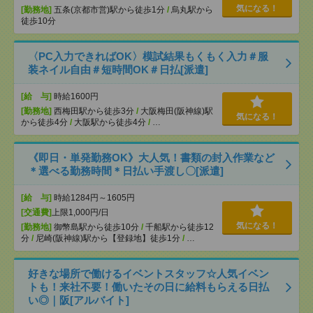
気になる！
[勤務地]
五条(京都市営)駅から徒歩1分
/
烏丸駅から
徒歩10分
〈PC入力できればOK〉模試結果もくもく入力＃服
装ネイル自由＃短時間OK＃日払[派遣]
[給 与]
時給1600円
[勤務地]
西梅田駅から徒歩3分
/
大阪梅田(阪神線)駅
気になる！
から徒歩4分
/
大阪駅から徒歩4分
/
…
《即日・単発勤務OK》大人気！書類の封入作業など
＊選べる勤務時間＊日払い手渡し〇[派遣]
[給 与]
時給1284円～1605円
[交通費]
上限1,000円/日
気になる！
[勤務地]
御幣島駅から徒歩10分
/
千船駅から徒歩12
分
/
尼崎(阪神線)駅から【登録地】徒歩1分
/
…
好きな場所で働けるイベントスタッフ☆人気イベン
トも！来社不要！働いたその日に給料もらえる日払
い◎｜阪[アルバイト]