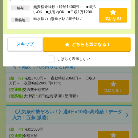
無資格未経験：時給1400円～ ■週払
給与
説明会参加で全員に【現金2千円相当プレゼント】生
いOK ■扶養内OK ■日収1万1200円
活のお手伝い[派遣]
以上
垂水駅 / 山陽垂水駅 / 舞子駅 / …
気になる!
勤務地
[給 与]
無資格未経験：時給1400円～ ■週払い
OK ■扶養内OK ■日収1万1200円以上
[交通費]
交通費全額支給
気になる！
スキップ
どちらも気になる！
[勤務地]
垂水駅
/
山陽垂水駅
/
舞子駅
/
…
しばらく表示しない
＼空いた時間で働く！／日払いOK×1勤務3万円も
可！施設での見回りなど[派遣]
[給 与]
時給1700円～ 夜勤時給2060円～ 日収3
万円～（夜勤時給2060円×15h）
[交通費]
交通費全額支給
気になる！
[勤務地]
大津駅
/
瀬田(滋賀県)駅
/
堅田駅
/
…
《人気条件勢ぞろい！》週4日×10時×高時給！データ
入力！五条[派遣]
[給 与]
時給1500円
[交通費]
全額支給