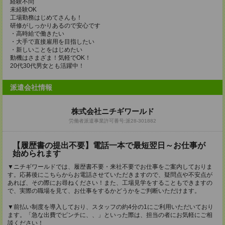
経験不問
未経験OK
工場勤務はじめてさんも！
研修がしっかりあるので安心です
・高時給で働きたい
・大手で直接雇用を目指したい
・新しいことをはじめたい
動機はさまざま！気軽でOK！
20代30代男女とも活躍中！
派遣会社情報
株式会社ニチギワールド
労働者派遣事業許可番号:派28-301882
【履歴書の提出不要】電話一本で最短翌日～お仕事が
始められます
▼ニチギワールドでは、履歴書不要・来社不要でお仕事をご案内しておりま
す。応募後にこちらからお電話させていただきますので、疑問点や不安点が
あれば、その際にお尋ねください！また、工場見学をすることもできますの
で、実際の職場を見て、お仕事をするかどうかをご判断いただけます。
▼前払い制度を導入しており、スタッフの約4分の1にご利用いただいており
ます。「急な出費でピンチに、、」といった際は、担当の者にお気軽にご相
談ください！