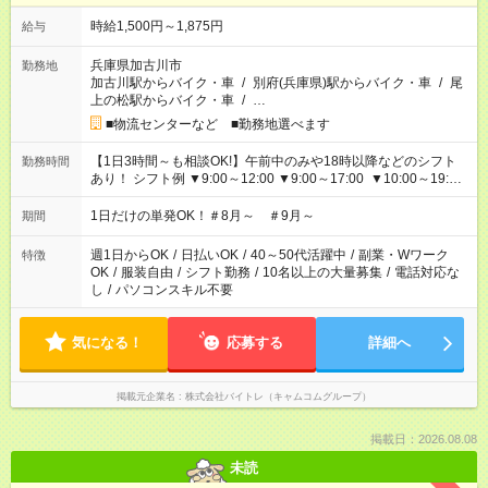
時給1,500円～1,875円
給与
兵庫県加古川市
勤務地
加古川駅からバイク・車
/
別府(兵庫県)駅からバイク・車
/
尾
上の松駅からバイク・車
/
…
■物流センターなど ■勤務地選べます
【1日3時間～も相談OK!】午前中のみや18時以降などのシフト
勤務時間
あり！ シフト例 ▼9:00～12:00 ▼9:00～17:00 ▼10:00～19:00
▼18:00～21:00
1日だけの単発OK！＃8月～ ＃9月～
期間
週1日からOK
/
日払いOK
/
40～50代活躍中
/
副業・Wワーク
特徴
OK
/
服装自由
/
シフト勤務
/
10名以上の大量募集
/
電話対応な
し
/
パソコンスキル不要
気になる！
応募する
詳細へ
掲載元企業名
株式会社バイトレ（キャムコムグループ）
掲載日：2026.08.08
未読