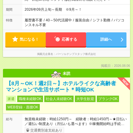
2026年09月上旬～長期 ※9月～！
期間
履歴書不要
/
40～50代活躍中
/
服装自由
/
シフト勤務
/
パソコ
特徴
ンスキル不要
気になる！
応募する
詳細へ
掲載元企業名
パーソルテンプスタッフ株式会社
掲載日：2026.08.06
未読
NEW
【8月～OK！週2日～】ホテルライクな高齢者
マンションで生活サポート＊時短OK
派遣
職種未経験OK
社会人未経験OK
大学生歓迎
ブランクOK
WEB登録・面接OK
無資格未経験：時給1250円～ 経験者：時給1450円～★日払い
給与
／週払い制度あり（月払いも選べます）※稼働開始時は手続き完
了次第のお支払いとなります。
交通費別途支給あり