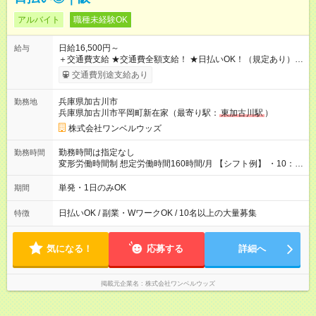
アルバイト
職種未経験OK
日給16,500円～
給与
＋交通費支給 ★交通費全額支給！ ★日払いOK！（規定あり） ┗
働いたその日に現金GET♪ お仕事後はコンビニATMから 日払
交通費別途支給あり
い分を引き落とせます！ 【試用期間】試用期間なし
兵庫県加古川市
勤務地
兵庫県加古川市平岡町新在家（最寄り駅：
東加古川駅
）
株式会社ワンベルウッズ
勤務時間は指定なし
勤務時間
変形労働時間制 想定労働時間160時間/月 【シフト例】 ・10：
00～20：00
単発・1日のみOK
期間
日払いOK / 副業・WワークOK / 10名以上の大量募集
特徴
気になる！
応募する
詳細へ
掲載元企業名
株式会社ワンベルウッズ