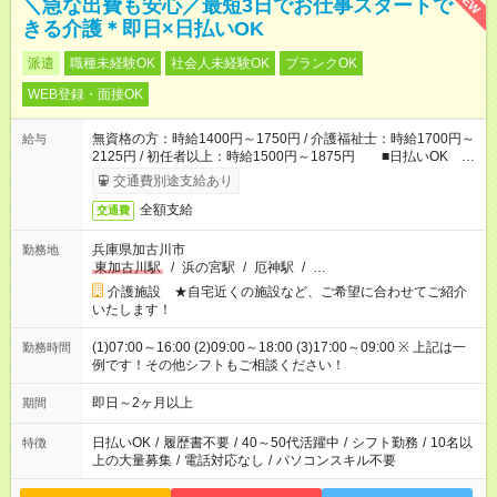
NEW
＼急な出費も安心／最短3日でお仕事スタートで
きる介護＊即日×日払いOK
派遣
職種未経験OK
社会人未経験OK
ブランクOK
WEB登録・面接OK
無資格の方：時給1400円～1750円 / 介護福祉士：時給1700円～
給与
2125円 / 初任者以上：時給1500円～1875円 ■日払いOK ■
日収例：1万1200円（時給1400円×8h）
交通費別途支給あり
全額支給
交通費
兵庫県加古川市
勤務地
東加古川駅
/
浜の宮駅
/
厄神駅
/
…
介護施設 ★自宅近くの施設など、ご希望に合わせてご紹介
いたします！
(1)07:00～16:00 (2)09:00～18:00 (3)17:00～09:00 ※ 上記は一
勤務時間
例です！その他シフトもご相談ください！
即日～2ヶ月以上
期間
日払いOK
/
履歴書不要
/
40～50代活躍中
/
シフト勤務
/
10名以
特徴
上の大量募集
/
電話対応なし
/
パソコンスキル不要