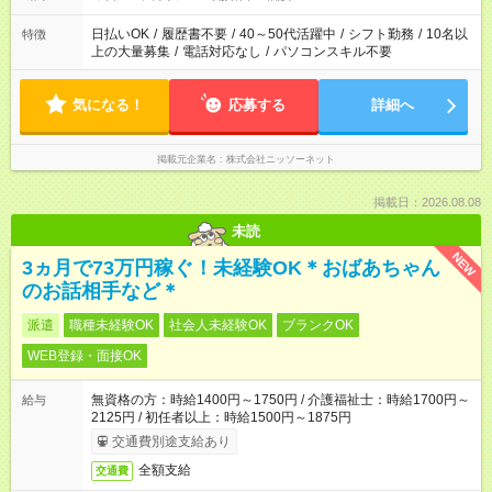
日払いOK
/
履歴書不要
/
40～50代活躍中
/
シフト勤務
/
10名以
特徴
上の大量募集
/
電話対応なし
/
パソコンスキル不要
気になる！
応募する
詳細へ
掲載元企業名
株式会社ニッソーネット
掲載日：2026.08.08
未読
NEW
3ヵ月で73万円稼ぐ！未経験OK＊おばあちゃん
のお話相手など＊
派遣
職種未経験OK
社会人未経験OK
ブランクOK
WEB登録・面接OK
無資格の方：時給1400円～1750円 / 介護福祉士：時給1700円～
給与
2125円 / 初任者以上：時給1500円～1875円
交通費別途支給あり
全額支給
交通費