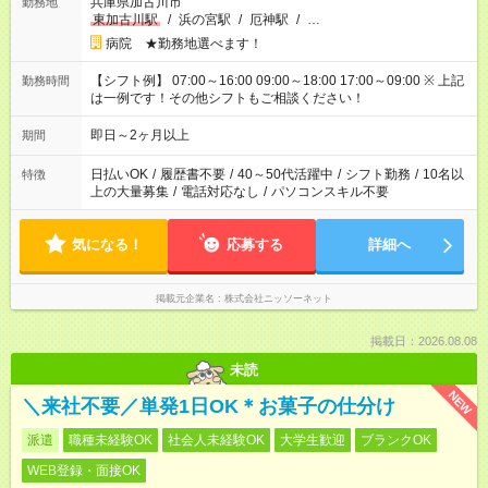
兵庫県加古川市
勤務地
東加古川駅
/
浜の宮駅
/
厄神駅
/
…
病院 ★勤務地選べます！
【シフト例】 07:00～16:00 09:00～18:00 17:00～09:00 ※ 上記
勤務時間
は一例です！その他シフトもご相談ください！
即日～2ヶ月以上
期間
日払いOK
/
履歴書不要
/
40～50代活躍中
/
シフト勤務
/
10名以
特徴
上の大量募集
/
電話対応なし
/
パソコンスキル不要
気になる！
応募する
詳細へ
掲載元企業名
株式会社ニッソーネット
掲載日：2026.08.08
未読
NEW
＼来社不要／単発1日OK＊お菓子の仕分け
派遣
職種未経験OK
社会人未経験OK
大学生歓迎
ブランクOK
WEB登録・面接OK