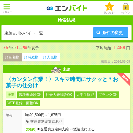
0
メニュー
気になる！
ログイン
検索結果
条件の変更
東加古川のバイト一覧
75
1,458
件中
1
～
50
件表示
平均時給:
円
新着順
時給順
人気順
掲載日：2026.08.09
未読
NEW
〈カンタン作業！〉スキマ時間にサクッと＊お
菓子の仕分け
派遣
職種未経験OK
社会人未経験OK
大学生歓迎
ブランクOK
WEB登録・面接OK
時給1,500円～1,875円
給与
交通費別途支給あり
■ 交通費規定内支給 ※派遣先による
交通費