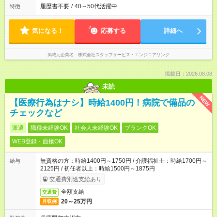
履歴書不要
/
40～50代活躍中
特徴
気になる！
応募する
詳細へ
掲載元企業名
株式会社スタッフサービス・エンジニアリング
掲載日：2026.08.08
未読
NEW
【医療行為はナシ】時給1400円！病院で備品の
チェックなど
派遣
職種未経験OK
社会人未経験OK
ブランクOK
WEB登録・面接OK
無資格の方：時給1400円～1750円 / 介護福祉士：時給1700円～
給与
2125円 / 初任者以上：時給1500円～1875円
交通費別途支給あり
全額支給
交通費
20～25万円
月収例