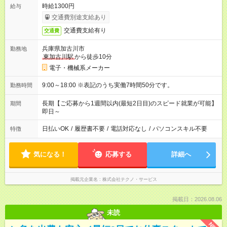
時給1300円
給与
交通費別途支給あり
交通費支給有り
交通費
兵庫県加古川市
勤務地
東加古川駅
から徒歩10分
電子・機械系メーカー
9:00～18:00 ※表記のうち実働7時間50分です。
勤務時間
長期【ご応募から1週間以内(最短2日目)のスピード就業が可能】
期間
即日～
日払いOK
/
履歴書不要
/
電話対応なし
/
パソコンスキル不要
特徴
気になる！
応募する
詳細へ
掲載元企業名
株式会社テクノ・サービス
掲載日：2026.08.06
未読