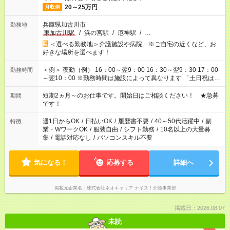
20～25万円
月収例
兵庫県加古川市
勤務地
東加古川駅
/
浜の宮駅
/
厄神駅
/
…
＜選べる勤務地＞介護施設や病院 ※ご自宅の近くなど、お
好きな場所を選べます！
＜例＞ 夜勤（例） 16：00～翌9：00 16：30～翌9：30 17：00
勤務時間
～翌10：00 ※勤務時間は施設によって異なります 「土日祝は休
みたい」 「しっかり稼ぎたい」 「もう少し遅い時間から始めた
い」など ご希望にあったお仕事をご案内いたします。 ※未経験
短期2ヵ月～のお仕事です。開始日はご相談ください！ ★急募
期間
の方の場合は1～2ヶ月間は日中での仕事を経験いただき、 お
です！
仕事に慣れてからの夜勤になります。 ★家庭の都合でお休みが
必要な場合も遠慮なくご相談ください。
週1日からOK
/
日払いOK
/
履歴書不要
/
40～50代活躍中
/
副
特徴
業・WワークOK
/
服装自由
/
シフト勤務
/
10名以上の大量募
集
/
電話対応なし
/
パソコンスキル不要
気になる！
応募する
詳細へ
掲載元企業名
株式会社ネオキャリア ナイス！介護事業部
掲載日：2026.08.07
未読