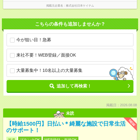
掲載元企業名
株式会社日本ケイテム
こちらの条件も追加しませんか？
今が狙い目！急募
来社不要！WEB登録／面接OK
大量募集中！10名以上の大量募集
追加して再検索！
掲載日：2026.08.08
未読
NEW
【時給1500円】日払い＊綺麗な施設で日常生活
のサポート！