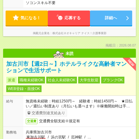
ソコンスキル不要
気になる！
応募する
詳細へ
掲載元企業名
株式会社ネオキャリア ナイス！介護事業部
掲載日：2026.08.07
未読
NEW
加古川市【週2日～】ホテルライクな高齢者マン
ションで生活サポート
派遣
職種未経験OK
社会人未経験OK
大学生歓迎
ブランクOK
WEB登録・面接OK
無資格未経験：時給1250円～ 経験者：時給1450円～ ★日払
給与
い／週払い制度あり（月払いも選べます）※稼働開始時は手続き
完了次第のお支払いとなります。
交通費別途支給あり
交通費全額支給※規定有
交通費
兵庫県加古川市
勤務地
東加古川駅
/
浜の宮駅
/
厄神駅
/
…