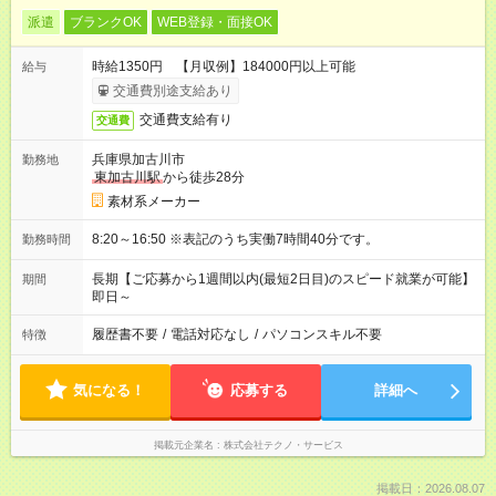
派遣
ブランクOK
WEB登録・面接OK
時給1350円 【月収例】184000円以上可能
給与
交通費別途支給あり
交通費支給有り
交通費
兵庫県加古川市
勤務地
東加古川駅
から徒歩28分
素材系メーカー
8:20～16:50 ※表記のうち実働7時間40分です。
勤務時間
長期【ご応募から1週間以内(最短2日目)のスピード就業が可能】
期間
即日～
履歴書不要
/
電話対応なし
/
パソコンスキル不要
特徴
気になる！
応募する
詳細へ
掲載元企業名
株式会社テクノ・サービス
掲載日：2026.08.07