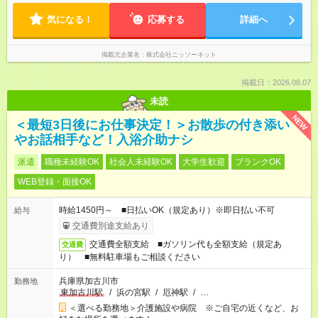
気になる！
応募する
詳細へ
掲載元企業名
株式会社ニッソーネット
掲載日：2026.08.07
未読
NEW
＜最短3日後にお仕事決定！＞お散歩の付き添い
やお話相手など！入浴介助ナシ
派遣
職種未経験OK
社会人未経験OK
大学生歓迎
ブランクOK
WEB登録・面接OK
時給1450円～ ■日払いOK（規定あり）※即日払い不可
給与
交通費別途支給あり
交通費全額支給 ■ガソリン代も全額支給（規定あ
交通費
り） ■無料駐車場もご相談ください
兵庫県加古川市
勤務地
東加古川駅
/
浜の宮駅
/
厄神駅
/
…
＜選べる勤務地＞介護施設や病院 ※ご自宅の近くなど、お