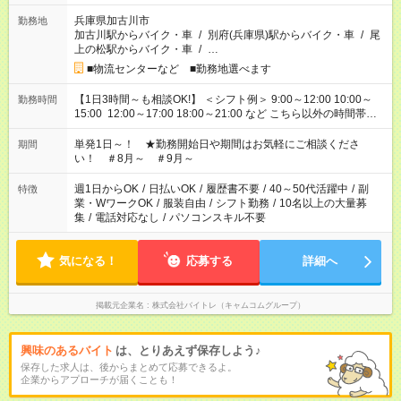
兵庫県加古川市
勤務地
加古川駅からバイク・車
/
別府(兵庫県)駅からバイク・車
/
尾
上の松駅からバイク・車
/
…
■物流センターなど ■勤務地選べます
【1日3時間～も相談OK!】 ＜シフト例＞ 9:00～12:00 10:00～
勤務時間
15:00 12:00～17:00 18:00～21:00 など こちら以外の時間帯も
お気軽にご相談ください！
単発1日～！ ★勤務開始日や期間はお気軽にご相談くださ
期間
い！ ＃8月～ ＃9月～
週1日からOK
/
日払いOK
/
履歴書不要
/
40～50代活躍中
/
副
特徴
業・WワークOK
/
服装自由
/
シフト勤務
/
10名以上の大量募
集
/
電話対応なし
/
パソコンスキル不要
気になる！
応募する
詳細へ
掲載元企業名
株式会社バイトレ（キャムコムグループ）
興味のあるバイト
は、とりあえず保存しよう♪
保存した求人は、後からまとめて応募できるよ。
企業からアプローチが届くことも！