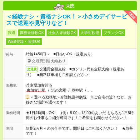
未読
NEW
＜経験ナシ・資格ナシOK！＞小さめデイサービ
スで送迎や見守りなど！
派遣
職種未経験OK
社会人未経験OK
大学生歓迎
ブランクOK
WEB登録・面接OK
時給1450円～ ■日払いOK（規定あり）
給与
交通費別途支給あり
交通費全額支給 ■ガソリン代も全額支給（規定あ
交通費
り） ■無料駐車場もご相談ください
兵庫県加古川市
勤務地
東加古川駅
/
浜の宮駅
/
厄神駅
/
…
＜選べる勤務地＞介護施設や病院 ※ご自宅の近くなど、お
好きな場所を選べます！
★1日4時間～OK！ （例）9:00～18:00のあいだ もちろん1日8時
勤務時間
間のお仕事もご紹介可能です！ご希望をお聞かせください！ ★
家庭の都合でお休みが必要な場合も遠慮なくご相談ください。
※週最低15時間以上の勤務が必要です
短期2ヵ月～のお仕事です。開始日はご相談ください！ ★急募
期間
です！