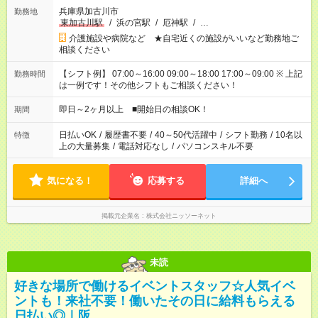
兵庫県加古川市
勤務地
東加古川駅
/
浜の宮駅
/
厄神駅
/
…
介護施設や病院など ★自宅近くの施設がいいなど勤務地ご
相談ください
【シフト例】 07:00～16:00 09:00～18:00 17:00～09:00 ※ 上記
勤務時間
は一例です！その他シフトもご相談ください！
即日～2ヶ月以上 ■開始日の相談OK！
期間
日払いOK
/
履歴書不要
/
40～50代活躍中
/
シフト勤務
/
10名以
特徴
上の大量募集
/
電話対応なし
/
パソコンスキル不要
気になる！
応募する
詳細へ
掲載元企業名
株式会社ニッソーネット
未読
好きな場所で働けるイベントスタッフ☆人気イベ
ントも！来社不要！働いたその日に給料もらえる
日払い◎｜阪