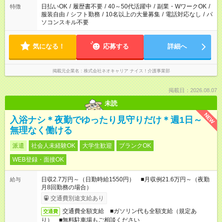
日払いOK
/
履歴書不要
/
40～50代活躍中
/
副業・WワークOK
/
特徴
服装自由
/
シフト勤務
/
10名以上の大量募集
/
電話対応なし
/
パ
ソコンスキル不要
気になる！
応募する
詳細へ
掲載元企業名
株式会社ネオキャリア ナイス！介護事業部
掲載日：2026.08.07
未読
NEW
入浴ナシ＊夜勤でゆったり見守りだけ＊週1日～
無理なく働ける
派遣
社会人未経験OK
大学生歓迎
ブランクOK
WEB登録・面接OK
日収2.7万円～（日勤時給1550円） ■月収例21.6万円～（夜勤
給与
月8回勤務の場合）
交通費別途支給あり
交通費全額支給 ■ガソリン代も全額支給（規定あ
交通費
り） ■無料駐車場もご相談ください