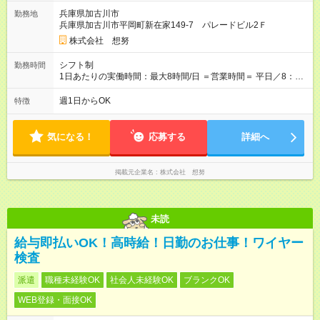
用期間の長さ：3ヶ月 雇用形態、給与は本採用時と同じです。 ※
兵庫県加古川市
勤務地
試用期間（研修期間）は1～3ヶ月になります。能力次第で時給
兵庫県加古川市平岡町新在家149-7 パレードビル2Ｆ
アップや上記期間より早まります。 ◎社員雇用相談可 【研修内
容】 ・レッスン実技・受講(マニュアルあり) 》レッスン担当の
株式会社 想努
トレーナーと一緒に参加し、レッスンの構成や進行をレクチャ
ーします。 ・受付業務 》入会案内方法、会費支払対応、予約管
シフト制
勤務時間
理、電話・LINE対応など ・カウンセリング対応 》会員様のレッ
1日あたりの実働時間：最大8時間/日 ＝営業時間＝ 平日／8：30
スンの取り組み方や食事指導を実施。 ・トレーナースキル研修
～21：15（月曜は定休日） 土曜／8：30～17：30 日曜／8：30
》エクササイズなどスキルアップの講習
～16：45 ＝勤務シフト＝ ▽早出／8：30～17：45（休憩1時
週1日からOK
特徴
間） ▽遅出／12：15～21：15（休憩1時間）
気になる！
応募する
詳細へ
掲載元企業名
株式会社 想努
未読
給与即払いOK！高時給！日勤のお仕事！ワイヤー
検査
派遣
職種未経験OK
社会人未経験OK
ブランクOK
WEB登録・面接OK