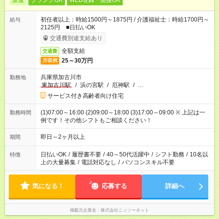
派遣
ブランクOK
WEB登録・面接OK
初任者以上：時給1500円～1875円 / 介護福祉士：時給1700円～
給与
2125円 ■日払いOK
交通費別途支給あり
全額支給
交通費
25～30万円
月収例
兵庫県加古川市
勤務地
東加古川駅
/
浜の宮駅
/
厄神駅
/
…
サービス付き高齢者向け住宅
(1)07:00～16:00 (2)09:00～18:00 (3)17:00～09:00 ※ 上記は一
勤務時間
例です！その他シフトもご相談ください！
即日～2ヶ月以上
期間
日払いOK
/
履歴書不要
/
40～50代活躍中
/
シフト勤務
/
10名以
特徴
上の大量募集
/
電話対応なし
/
パソコンスキル不要
気になる！
応募する
詳細へ
掲載元企業名
株式会社ニッソーネット