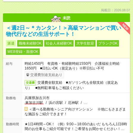
掲載日：2026.08.07
未読
NEW
＜週2日～＊カンタン！＞高級マンションで買い
物代行などの生活サポート！
派遣
職種未経験OK
社会人未経験OK
大学生歓迎
ブランクOK
WEB登録・面接OK
時給1450円 有資格・有経験時給1550円 介護福祉士時給
給与
1650円 ■日払いOK（規定あり）※即日払い不可
交通費別途支給あり
交通費全額支給 ■ガソリン代も全額支給（規定あ
交通費
り） ■無料駐車場もご相談ください
兵庫県加古川市
勤務地
東加古川駅
/
浜の宮駅
/
厄神駅
/
…
＜選べる勤務地＞シニア向けマンション ※他にもさまざま
な施設をご紹介できます！
★1日4時間～OK！ （例）9:00～18:00のあいだ もちろん1日8時
勤務時間
間のお仕事もご紹介可能です！ご希望をお聞かせください！★家