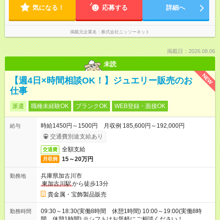
気になる！
応募する
詳細へ
掲載元企業名
株式会社ニッソーネット
掲載日：2026.08.06
未読
NEW
【週4日×時間相談OK！】ジュエリー販売のお
仕事
派遣
職種未経験OK
ブランクOK
WEB登録・面接OK
時給1450円～1500円 月収例 185,600円～192,000円
給与
交通費別途支給あり
全額支給
交通費
15～20万円
月収例
兵庫県加古川市
勤務地
東加古川駅
から徒歩13分
貴金属・宝飾製品販売
09:30～18:30(実働8時間 休憩1時間) 10:00～19:00(実働8時
勤務時間
間 休憩1時間) ※シフトはお気軽にご相談ください！