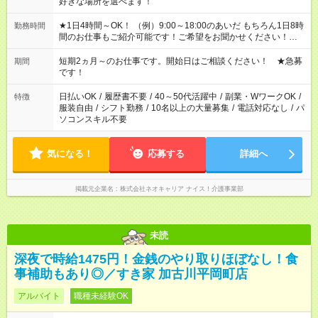
好きな場所を選べます！
★1日4時間～OK！ （例）9:00～18:00のあいだ もちろん1日8時
勤務時間
間のお仕事もご紹介可能です！ご希望をお聞かせください！★家
庭の都合でお休みが必要な場合も遠慮なくご相談ください。 ※
週最低15時間以上の勤務が必要です
短期2ヵ月～のお仕事です。開始日はご相談ください！ ★急募
期間
です！
日払いOK
/
履歴書不要
/
40～50代活躍中
/
副業・WワークOK
/
特徴
服装自由
/
シフト勤務
/
10名以上の大量募集
/
電話対応なし
/
パ
ソコンスキル不要
気になる！
応募する
詳細へ
掲載元企業名
株式会社ネオキャリア ナイス！介護事業部
未読
深夜で時給1475円！金銭のやり取りほぼなし！食
事補助もあり◎／すき家 加古川平岡町店
アルバイト
職種未経験OK