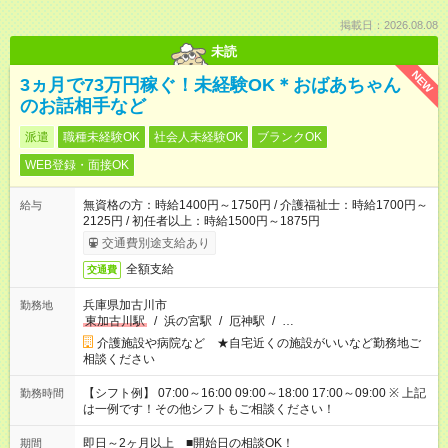
掲載日：2026.08.08
未読
NEW
3ヵ月で73万円稼ぐ！未経験OK＊おばあちゃん
のお話相手など
派遣
職種未経験OK
社会人未経験OK
ブランクOK
WEB登録・面接OK
無資格の方：時給1400円～1750円 / 介護福祉士：時給1700円～
給与
2125円 / 初任者以上：時給1500円～1875円
交通費別途支給あり
全額支給
交通費
兵庫県加古川市
勤務地
東加古川駅
/
浜の宮駅
/
厄神駅
/
…
介護施設や病院など ★自宅近くの施設がいいなど勤務地ご
相談ください
【シフト例】 07:00～16:00 09:00～18:00 17:00～09:00 ※ 上記
勤務時間
は一例です！その他シフトもご相談ください！
即日～2ヶ月以上 ■開始日の相談OK！
期間