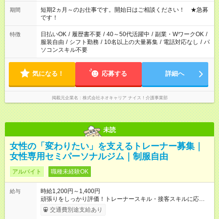
庭の都合でお休みが必要な場合も遠慮なくご相談ください。 ※
週最低15時間以上の勤務が必要です
短期2ヵ月～のお仕事です。開始日はご相談ください！ ★急募
期間
です！
日払いOK
/
履歴書不要
/
40～50代活躍中
/
副業・WワークOK
/
特徴
服装自由
/
シフト勤務
/
10名以上の大量募集
/
電話対応なし
/
パ
ソコンスキル不要
気になる！
応募する
詳細へ
掲載元企業名
株式会社ネオキャリア ナイス！介護事業部
未読
女性の「変わりたい」を支えるトレーナー募集｜
女性専用セミパーソナルジム｜制服自由
アルバイト
職種未経験OK
時給1,200円～1,400円
給与
頑張りをしっかり評価！トレーナースキル・接客スキルに応じ
て昇給。 ※トレーナー未経験の方は、運動経験や運動を日ごろ
交通費別途支給あり
からされている方、大歓迎です！ 【試用期間】試用期間あり 試