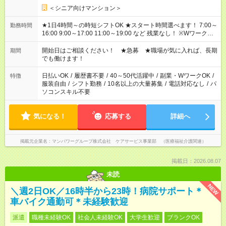
＜シニア向けマンション＞
★1日4時間～の時短シフトOK ★スタート時間選べます！ 7:00～
勤務時間
16:00 9:00～17:00 11:00～19:00 など 残業なし！ ※Wワークの
場合、他のお仕事と合わせ週40時間超の就業はご案内できませ
ん ※法令に基づき、週20時間以上勤務は社会保険への加入対象
開始日はご相談ください！ ★急募 ★職場が気に入れば、長期
期間
となります ※労働者派遣法（日雇い派遣の原則禁止）により、
でも働けます！
短時間・短期間の就業はご案内が難しい場合があります
日払いOK
/
履歴書不要
/
40～50代活躍中
/
副業・WワークOK
/
特徴
服装自由
/
シフト勤務
/
10名以上の大量募集
/
電話対応なし
/
パ
ソコンスキル不要
気になる！
応募する
詳細へ
掲載元企業名
マンパワーグループ株式会社 ケアサービス事業部 （医療福祉介護関連）
掲載日：2026.08.07
未読
NEW
＼週2日OK／16時半から23時！病院サポート＊
車バイク通勤可＊未経験歓迎
派遣
職種未経験OK
社会人未経験OK
大学生歓迎
ブランクOK