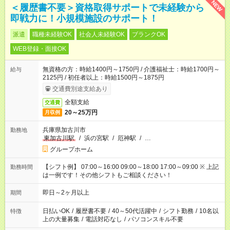
NEW
＜履歴書不要＞資格取得サポートで未経験から
即戦力に！小規模施設のサポート！
派遣
職種未経験OK
社会人未経験OK
ブランクOK
WEB登録・面接OK
無資格の方：時給1400円～1750円 / 介護福祉士：時給1700円～
給与
2125円 / 初任者以上：時給1500円～1875円
交通費別途支給あり
全額支給
交通費
20～25万円
月収例
兵庫県加古川市
勤務地
東加古川駅
/
浜の宮駅
/
厄神駅
/
…
グループホーム
【シフト例】 07:00～16:00 09:00～18:00 17:00～09:00 ※ 上記
勤務時間
は一例です！その他シフトもご相談ください！
即日～2ヶ月以上
期間
日払いOK
/
履歴書不要
/
40～50代活躍中
/
シフト勤務
/
10名以
特徴
上の大量募集
/
電話対応なし
/
パソコンスキル不要