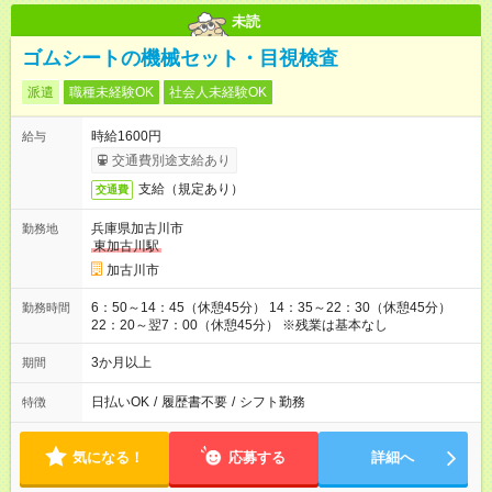
未読
ゴムシートの機械セット・目視検査
派遣
職種未経験OK
社会人未経験OK
時給1600円
給与
交通費別途支給あり
支給（規定あり）
交通費
兵庫県加古川市
勤務地
東加古川駅
加古川市
6：50～14：45（休憩45分） 14：35～22：30（休憩45分）
勤務時間
22：20～翌7：00（休憩45分） ※残業は基本なし
3か月以上
期間
日払いOK
/
履歴書不要
/
シフト勤務
特徴
気になる！
応募する
詳細へ