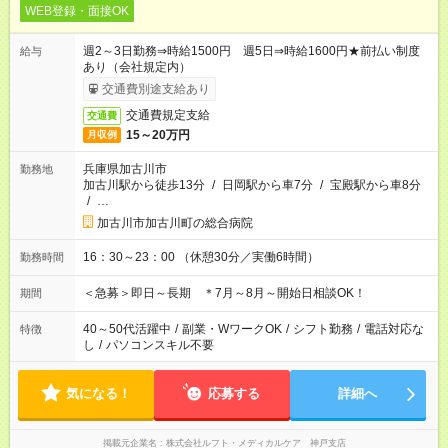
WEB登録・面接OK
週2～3日勤務⇒時給1500円 週5日⇒時給1600円★前払い制度
給与
あり（会社規定内）
交通費別途支給あり
交通費規定支給
交通費
15～20万円
月収例
兵庫県加古川市
勤務地
加古川駅から徒歩13分
/
日岡駅から車7分
/
宝殿駅から車8分
/
…
加古川市加古川町の総合病院
16：30～23：00 （休憩30分／実働6時間）
勤務時間
＜急募＞即日～長期 ＊7月～8月～開始日相談OK！
期間
40～50代活躍中
/
副業・WワークOK
/
シフト勤務
/
電話対応な
特徴
し
/
パソコンスキル不要
気になる！
応募する
詳細へ
掲載元企業名
株式会社ルフト・メディカルケア 神戸支店