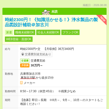
掲載日：2026.08.08
未読
NEW
時給2300円！《知識活かせる！》浄水製品の製
品図設計補助＠加古川
派遣
職種未経験OK
社会人未経験OK
ブランクOK
WEB登録・面接OK
時給2300円+交 【月収例】36万3400円
給与
交通費別途支給あり
交通費支給
交通費
30万円～
月収例
兵庫県加古川市
勤務地
東加古川駅
から徒歩15分
メーカー
8:50～17:30（休憩:45分） ※残業少なめ
勤務時間
【急募】即日～長期 ※8月～、9月～、10月～のスタートもご
期間
相談ください！