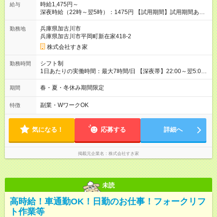
時給1,475円～
給与
深夜時給（22時～翌5時）：1475円 【試用期間】試用期間あり
試用期間の長さ：1ヶ月 雇用形態、給与は本採用時と同じです。
試用期間の実態は30日（※条件変更なし）ですが、切り上げで
兵庫県加古川市
勤務地
一ヶ月とさせていただきます。 研修制度あり：15時間(研修中も
兵庫県加古川市平岡町新在家418-2
同時給）
株式会社すき家
シフト制
勤務時間
1日あたりの実働時間：最大7時間/日 【深夜帯】22:00～翌5:00
週2日～・1日2h～OK◎ ※22:00から翌5:00までは18歳以上の方
のみ勤務可能です（18歳未満の深夜業務禁止のため） ★深夜で
春・夏・冬休み期間限定
期間
も安心して働けます★ すき家では、ワンオペを禁止していま
す。 必ず、2名以上での勤務を行いますので、安心して働けま
副業・WワークOK
特徴
す。
気になる！
応募する
詳細へ
掲載元企業名
株式会社すき家
未読
高時給！車通勤OK！日勤のお仕事！フォークリフ
ト作業等