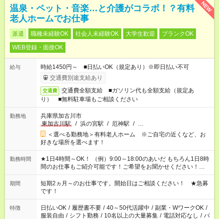
NEW
温泉・ペット・音楽…と介護がコラボ！？有料
老人ホームでお仕事
派遣
職種未経験OK
社会人未経験OK
大学生歓迎
ブランクOK
WEB登録・面接OK
時給1450円～ ■日払いOK（規定あり）※即日払い不可
給与
交通費別途支給あり
交通費全額支給 ■ガソリン代も全額支給（規定あ
交通費
り） ■無料駐車場もご相談ください
兵庫県加古川市
勤務地
東加古川駅
/
浜の宮駅
/
厄神駅
/
…
＜選べる勤務地＞有料老人ホーム ※ご自宅の近くなど、お
好きな場所を選べます！
★1日4時間～OK！ （例）9:00～18:00のあいだ もちろん1日8時
勤務時間
間のお仕事もご紹介可能です！ご希望をお聞かせください！★家
庭の都合でお休みが必要な場合も遠慮なくご相談ください。 ※
週最低15時間以上の勤務が必要です
短期2ヵ月～のお仕事です。開始日はご相談ください！ ★急募
期間
です！
日払いOK
/
履歴書不要
/
40～50代活躍中
/
副業・WワークOK
/
特徴
服装自由
/
シフト勤務
/
10名以上の大量募集
/
電話対応なし
/
パ