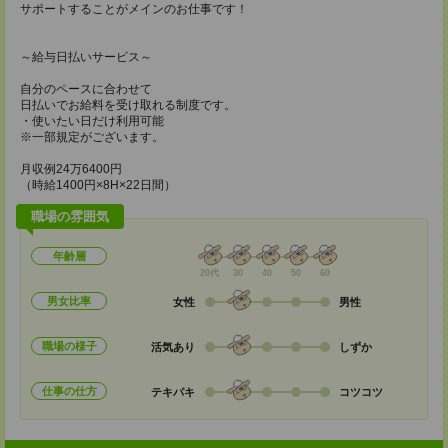
サポートすることがメインのお仕事です！
～給与日払いサービス～
自分のペースに合わせて
日払いでお給料を受け取れる制度です。
・使いたい日だけ利用可能
※一部規定がございます。
月収例24万6400円
（時給1400円×8H×22日間）
職場の雰囲気
年齢層
20代
30
40
50
60
男女比率
女性
男性
職場の様子
活気あり
しずか
仕事の仕方
テキパキ
コツコツ