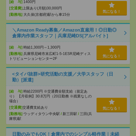
[給 与]
1400円
[交通費]
上限あり(月額)30,000円
気になる！
[勤務地]
大久保(京都府)駅から車15分
＼Amazon Ready募集／Amazon直雇用！◎日勤◎
倉庫内作業スタッフ｜兵庫尼崎DS[アルバイト]
[給 与]
時給1,300円～1,300円
[勤務地]
兵庫県尼崎市末広町1-5-1ESR尼崎ディス
気になる！
トリビューションセンター2F
<タイパ抜群>研究活動の支援／大学スタッフ（日
勤）[派遣]
[給 与]
時給2200円 ※交通費全額支給（規定あ
り） 【月収例】30.8万円（20日勤務 ※残業なしの
場合）
[交通費]
交通費支給あり
気になる！
[勤務地]
ウッディタウン中央駅
/
新三田駅
/
三田(兵
庫県)駅
日勤のみでもOK！倉庫内でのシンプル軽作業｜未経