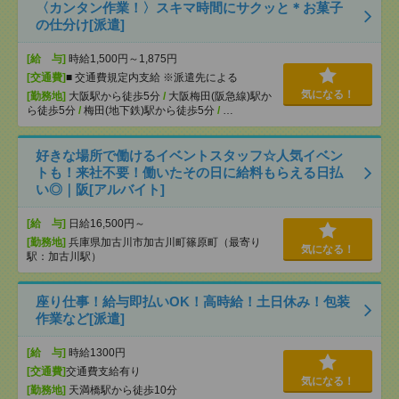
〈カンタン作業！〉スキマ時間にサクッと＊お菓子
の仕分け[派遣]
[給 与]
時給1,500円～1,875円
[交通費]
■ 交通費規定内支給 ※派遣先による
気になる！
[勤務地]
大阪駅から徒歩5分
/
大阪梅田(阪急線)駅か
ら徒歩5分
/
梅田(地下鉄)駅から徒歩5分
/
…
好きな場所で働けるイベントスタッフ☆人気イベン
トも！来社不要！働いたその日に給料もらえる日払
い◎｜阪[アルバイト]
[給 与]
日給16,500円～
[勤務地]
兵庫県加古川市加古川町篠原町（最寄り
気になる！
駅：加古川駅）
座り仕事！給与即払いOK！高時給！土日休み！包装
作業など[派遣]
[給 与]
時給1300円
[交通費]
交通費支給有り
気になる！
[勤務地]
天満橋駅から徒歩10分