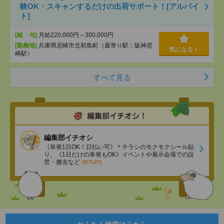
験OK・スキャンするだけの出荷サポート！[アルバイ
ト]
[給 与]
月給220,000円～300,000円
[勤務地]
兵庫県尼崎市北初島町（最寄り駅：阪神尼
気になる！
崎駅）
すべて見る
編集部イチオシ
《単発1日OK！日払い可》＊チラシのモクモクシール貼
り、《1日だけの単発もOK》イベントや展示会場での設
営・撤去など
(8/7UP!)