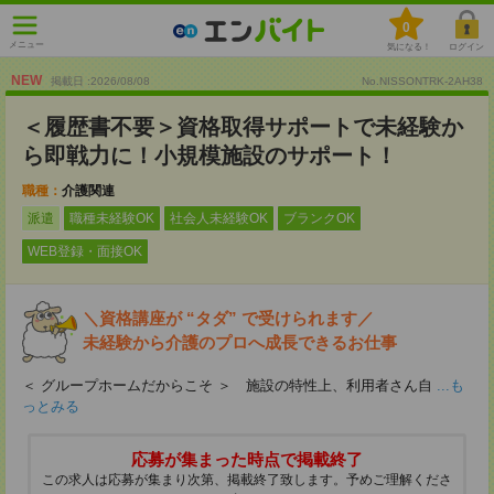
0
メニュー
気になる！
ログイン
NEW
掲載日 :2026
/
08
/
08
No.NISSONTRK-2AH38
＜履歴書不要＞資格取得サポートで未経験か
ら即戦力に！小規模施設のサポート！
職種：
介護関連
派遣
職種未経験OK
社会人未経験OK
ブランクOK
WEB登録・面接OK
＼資格講座が “タダ” で受けられます／
未経験から介護のプロへ成長できるお仕事
＜ グループホームだからこそ ＞ 施設の特性上、利用者さん自
...も
っとみる
応募が集まった時点で掲載終了
この求人は応募が集まり次第、掲載終了致します。予めご理解くださ