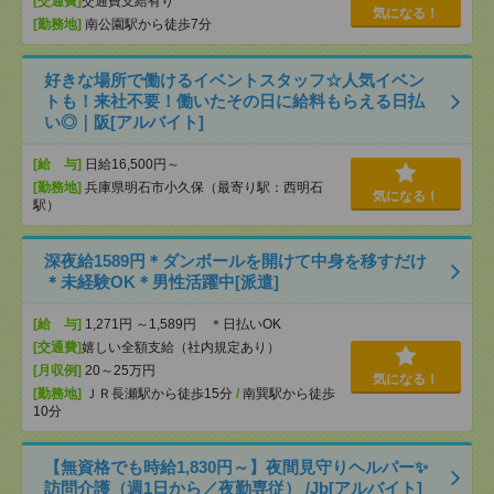
[交通費]
交通費支給有り
気になる！
[勤務地]
南公園駅から徒歩7分
好きな場所で働けるイベントスタッフ☆人気イベン
トも！来社不要！働いたその日に給料もらえる日払
い◎｜阪[アルバイト]
[給 与]
日給16,500円～
[勤務地]
兵庫県明石市小久保（最寄り駅：西明石
気になる！
駅）
深夜給1589円＊ダンボールを開けて中身を移すだけ
＊未経験OK＊男性活躍中[派遣]
[給 与]
1,271円 ～1,589円 ＊日払いOK
[交通費]
嬉しい全額支給（社内規定あり）
[月収例]
20～25万円
気になる！
[勤務地]
ＪＲ長瀬駅から徒歩15分
/
南巽駅から徒歩
10分
【無資格でも時給1,830円～】夜間見守りヘルパー✨
訪問介護（週1日から／夜勤専従） /Jb[アルバイト]