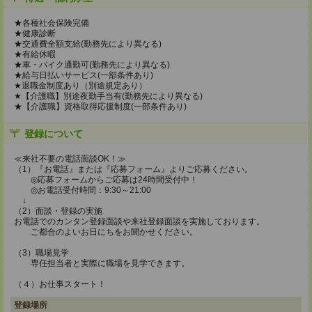
★各種社会保険完備
★健康診断
★交通費全額支給(勤務先により異なる)
★有給休暇
★車・バイク通勤可(勤務先により異なる)
★給与日払いサービス(一部条件あり)
★退職金制度あり（別途規定あり）
★【介護職】別途夜勤手当有(勤務先により異なる)
★【介護職】資格取得応援制度(一部条件あり)
登録について
≪来社不要の電話面談OK！≫
（1）『お電話』または『応募フォーム』よりご応募ください。
◎応募フォームからご応募は24時間受付中！
◎お電話受付時間：9:30～21:00
↓
（2）面談・登録の実施
お電話でのカンタン登録面談や来社登録面談を実施しております。
ご都合のよいお日にちをお聞かせください。
（3）職場見学
専任担当者と実際に職場を見学できます。
（４）お仕事スタート！
登録場所