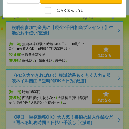
おすすめ
しばらく表示しない
説明会参加で全員に【現金2千円相当プレゼント】生
活のお手伝い[派遣]
[給 与]
無資格未経験：時給1400円～ ■週払い
OK ■扶養内OK ■日収1万1200円以上
[交通費]
交通費全額支給
気になる！
[勤務地]
垂水駅
/
山陽垂水駅
/
舞子駅
/
…
〈PC入力できればOK〉模試結果もくもく入力＃服
装ネイル自由＃短時間OK＃日払[派遣]
[給 与]
時給1600円
[勤務地]
西梅田駅から徒歩3分
/
大阪梅田(阪神線)駅
気になる！
から徒歩4分
/
大阪駅から徒歩4分
/
…
《即日・単発勤務OK》大人気！書類の封入作業など
＊選べる勤務時間＊日払い手渡し〇[派遣]