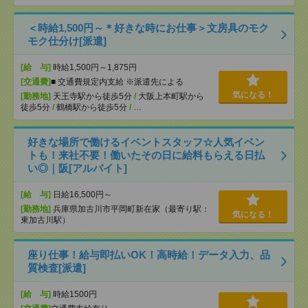
＜時給1,500円～＊好きな時にお仕事＞文房具のモク
モク仕分け[派遣]
[給 与]
時給1,500円～1,875円
[交通費]
■ 交通費規定内支給 ※派遣先による
気になる！
[勤務地]
天王寺駅から徒歩5分
/
大阪上本町駅から
徒歩5分
/
鶴橋駅から徒歩5分
/
…
好きな場所で働けるイベントスタッフ☆人気イベン
トも！来社不要！働いたその日に給料もらえる日払
い◎｜阪[アルバイト]
[給 与]
日給16,500円～
[勤務地]
兵庫県加古川市平岡町新在家（最寄り駅：
気になる！
東加古川駅）
座り仕事！給与即払いOK！高時給！データ入力、品
質検査[派遣]
[給 与]
時給1500円