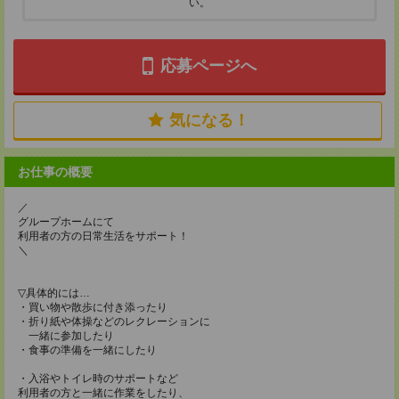
い。
応募ページへ
気になる！
お仕事の概要
／
グループホームにて
利用者の方の日常生活をサポート！
＼
▽具体的には…
・買い物や散歩に付き添ったり
・折り紙や体操などのレクレーションに
一緒に参加したり
・食事の準備を一緒にしたり
・入浴やトイレ時のサポートなど
利用者の方と一緒に作業をしたり、