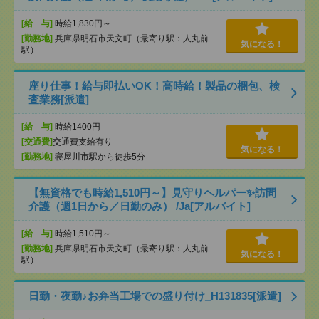
[給 与]
時給1,830円～
[勤務地]
兵庫県明石市天文町（最寄り駅：人丸前
気になる！
駅）
座り仕事！給与即払いOK！高時給！製品の梱包、検
査業務[派遣]
[給 与]
時給1400円
[交通費]
交通費支給有り
気になる！
[勤務地]
寝屋川市駅から徒歩5分
【無資格でも時給1,510円～】見守りヘルパー✨訪問
介護（週1日から／日勤のみ） /Ja[アルバイト]
[給 与]
時給1,510円～
[勤務地]
兵庫県明石市天文町（最寄り駅：人丸前
気になる！
駅）
日勤・夜勤♪お弁当工場での盛り付け_H131835[派遣]