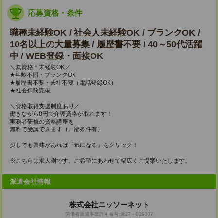
応募資格・条件
職種未経験OK / 社会人未経験OK / ブランクOK /
10名以上の大量募集 / 履歴書不要 / 40～50代活躍
中 / WEB登録・面接OK
＼無資格＊未経験OK／
★年齢不問・ブランクOK
★履歴書不要・来社不要（電話登録OK）
★社会保険完備
＼資格取得支援制度あり／
働きながら0円で介護資格が取れます！
実務者研修の資格講座を
無料で受講できます（一部条件有）
少しでも興味があれば「気になる」をクリック！
※こちらは求人例です。ご希望にあわせて幅広くご提案いたします。
派遣会社情報
株式会社ニッソーネット
労働者派遣事業許可番号:派27－029007