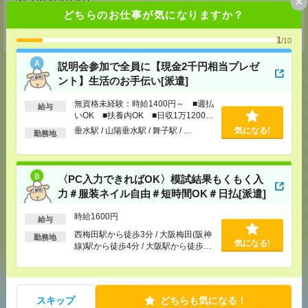
×
TEL：0120-921-871
MAIL：
worker@nissonet.co.jp
どちらのお仕事が気になりますか？
担当：採用担当者宛
受付可能日時：9:30-19:00 ※電話受付時間⇒9:30-21:00
1
/10
説明会参加で全員に【現金2千円相当プレゼ
ント】生活のお手伝い[派遣]
無資格未経験：時給1400円～ ■週払
応募ページへ
給与
いOK ■扶養内OK ■日収1万1200円
以上
垂水駅 / 山陽垂水駅 / 舞子駅 / …
気になる!
勤務地
気になる！
〈PC入力できればOK〉模試結果もくもく入
力＃服装ネイル自由＃短時間OK＃日払[派遣]
メール
LINE
で送る
で送る
時給1600円
給与
西梅田駅から徒歩3分 / 大阪梅田(阪神
勤務地
気になる!
線)駅から徒歩4分 / 大阪駅から徒歩4
シェア
ツイート
ブックマーク
分 / …
スキップ
どちらも気になる！
あなたの閲覧履歴からの